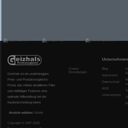
Unternehme
Cookie-
Blog
I
Einstellungen
f
Geizhals ist ein unabhängiges
Impressum
Preis- und Produktvergleichs-
W
Datenschutz
s
Portal, das mittels detaillierter Filter
AGB
T
und vielfältiger Features eine
Unternehmen
optimale Hilfestellung bei der
J
Kaufentscheidung bietet.
P
Ansicht wählen:
Mobile
Copyright © 1997-2026