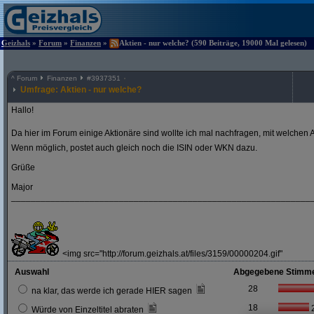
Geizhals
»
Forum
»
Finanzen
»
Aktien - nur welche? (590 Beiträge, 19000 Mal gelesen)
^
Forum
Finanzen
#
3937351
Umfrage: Aktien - nur welche?
Hallo!
Da hier im Forum einige Aktionäre sind wollte ich mal nachfragen, mit welchen A
Wenn möglich, postet auch gleich noch die ISIN oder WKN dazu.
Grüße
Major
_____________________________________________________________
<img src="http://forum.geizhals.at/files/3159/00000204.gif"
Auswahl
Abgegebene Stimm
28
na klar, das werde ich gerade HIER sagen
18
Würde von Einzeltitel abraten