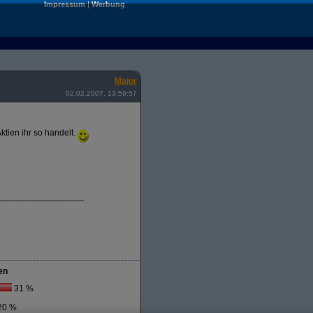
Impressum
|
Werbung
Major
02.02.2007, 13:59:57
ktien ihr so handelt.
__________________
en
31 %
20 %