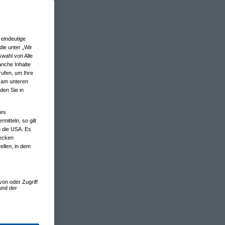
eindeutige
ie unter „Wir
wahl von Alle
anche Inhalte
rufen, um Ihre
n am unteren
den Sie in
nes
tteln, so gilt
n die USA. Es
wecken
ellen, in dem
von oder Zugriff
und der