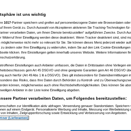
7 %
atsphäre ist uns wichtig
ere
1017
-Partner speichern und greifen auf personenbezogene Daten wie Browserdaten oder 
f Ihrem Gerät zu. Durch Auswahl von Akzeptieren aktivieren Sie Tracking-Technologien für d
artner verarbeiten Daten, um Ihnen Dienste bereitzustellen“ aufgeführten Zwecke. Durch Aus
 Widerruf Ihrer Einwilligung werden diese deaktiviert. Wenn Tracker deaktiviert sind, sind m
 möglicherweise nicht mehr so relevant für Sie. Sie können dieses Menü jederzeit wieder auf
 zu ändern oder Ihre Einwilligung zu widerrufen, indem Sie auf den Link Cookie-Einstellunge
eite klicken. Ihre Einstellungen gelten innerhalb unseres Website. Weitere Informationen fin
nschutzerklärung.
etroffenen Einstellungen auch Anbieter umfassen, die Daten in Drittstaaten ohne Vorliegen ei
itsbeschlusses gem Art 45 DSGVO und ohne geeignete Garantien gem Art 46 DSGVO übermi
gung auch hierfür (Art 49 Abs 1 lit a DSGVO). Dies gilt insbesondere für Datenübermittlungen i
esondere das Risiko, dass Ihre Daten durch Behörden zu Kontroll- und zu Überwachungsz
werden können, möglicherweise auch ohne Rechtsbehelfsmöglichkeiten. Dies können Sie abst
eweiligen Anbieter in der Liste keine Einwilligung abgeben.
nsere Partner verarbeiten Daten, um Folgendes bereitzustellen:
enschaften zur Identifikation aktiv abfragen. Verwendung genauer Standortdaten. Speichern 
ionen auf einem Endgerät. Personalisierte Werbung und Inhalte, Messung von Werbeleistung 
von Inhalten, Zielgruppenforschung sowie Entwicklung und Verbesserung von Angeboten.
rtner (Lieferanten)