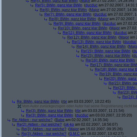
Re(4): BWin, ganz klar BWin
(
Major
am 27.02.2007, 14:28:54)
Re(5): BWin, ganz klar BWin
(
ducduc
am 27.02.2007, 14:31:
Re(6): BWin, ganz klar BWin
(
Major
am 27.02.2007, 14:36
Re(7): BWin, ganz klar BWin
(
ducduc
am 27.02.2007, 1
Re(8): BWin, ganz klar BWin
(
Major
am 27.02.2007, 
Re(9): BWin, ganz klar BWin
(
ducduc
am 27.02.20
Re(10): BWin, ganz klar BWin
(
Major
am 27.02.
Re(11): BWin, ganz klar BWin
(
ducduc
am 27
Re(12): BWin, ganz klar BWin
(
Major
am 2
Re(13): BWin, ganz klar BWin
(
ducduc
Re(14): BWin, ganz klar BWin
(
Majo
Re(15): BWin, ganz klar BWin
(
d
Re(15): BWin, ganz klar BWin
(
d
Re(16): BWin, ganz klar BWin
Re(17): BWin, ganz klar BW
Re(18): BWin, ganz klar 
Re(19): BWin, ganz kl
Re(20): BWin, ganz
Re(21): BWin, ga
Re(22): BWin,
Re(23): BW
Re(24): 
Re: BWin, ganz klar BWin
(
rbr
am 03.03.2007, 10:22:45)
Vom Autor zurückgezogen oder Autor hat seine Registrierung nicht bes
Re(3): BWin, ganz klar BWin
(
rbr
am 03.03.2007, 11:21:54)
Re(3): BWin, ganz klar BWin
(
ducduc
am 03.03.2007, 22:35:20)
Re: Aktien - nur welche?
(
Babe
am 02.02.2007, 14:35:34)
Re(2): Aktien - nur welche?
(
ok-ko
am 02.02.2007, 18:56:07)
Re(3): Aktien - nur welche?
(
Major
am 15.02.2007, 09:35:26)
Re(3): Aktien - nur welche?
(
G.M.C
am 18.02.2007, 13:42:27)