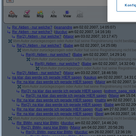
Konfi
Re: Aktien - nur welche?
(
jeanandre
am 02.02.2007, 14:05:07)
Re: Aktien - nur welche?
(
ducduc
am 02.02.2007, 14:16:16)
Re(2): Aktien - nur welche?
(
Major
am 03.02.2007, 10:17:47)
Vom Autor zurückgezogen oder Autor hat seine Registrierung nicht bestätig
Re(2): Aktien - nur welche?
(
Babe
am 02.02.2007, 14:25:08)
Vom Autor zurückgezogen oder Autor hat seine Registrierung nicht bes
Re(4): Aktien - nur welche?
(
Babe
am 02.02.2007, 14:29:14)
Vom Autor zurückgezogen oder Autor hat seine Registrierung nic
Re(6): Aktien - nur welche?
(
Babe
am 02.02.2007, 14:32:04)
Vom Autor zurückgezogen oder Autor hat seine Registrierun
Re(2): Aktien - nur welche?
(
Major
am 03.02.2007, 18:46:59)
na klar, das werde ich gerade HIER sagen
(
kaukus
am 02.02.2007, 14:31:
Re: na klar, das werde ich gerade HIER sagen
(
Major
am 02.02.2007, 1
Vom Autor zurückgezogen oder Autor hat seine Registrierung nicht bes
Re(2): na klar, das werde ich gerade HIER sagen
(
extrem_oaga_nick
Re(3): na klar, das werde ich gerade HIER sagen
(
Major
am 15.04.
Re: na klar, das werde ich gerade HIER sagen
(
matrix
am 02.02.2007, 1
Re(2): na klar, das werde ich gerade HIER sagen
(
Babe
am 02.02.200
Re: na klar, das werde ich gerade HIER sagen
(
Kub
am 27.02.2007, 15:
Re: na klar, das werde ich gerade HIER sagen
(
Beel
am 04.03.2007, 16:
Vom Autor zurückgezogen oder Autor hat seine Registrierung nicht bestätig
Re: BWin, ganz klar BWin
(
ducduc
am 02.02.2007, 14:46:24)
Re(2): BWin, ganz klar BWin
(
Major
am 04.02.2007, 20:56:28)
Re(3): BWin, ganz klar BWin
(
ducduc
am 26.02.2007, 12:36:19)