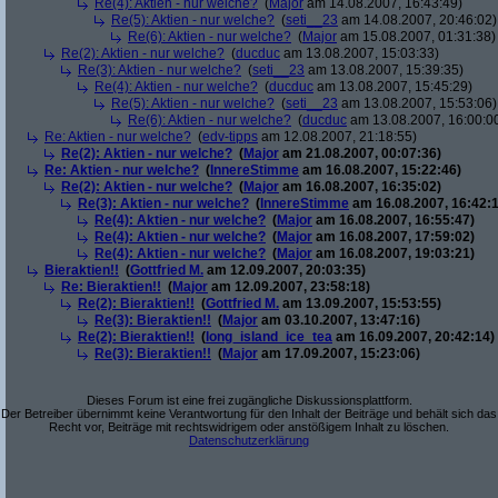
Re(4): Aktien - nur welche?
(
Major
am 14.08.2007, 16:43:49)
Re(5): Aktien - nur welche?
(
seti__23
am 14.08.2007, 20:46:02)
Re(6): Aktien - nur welche?
(
Major
am 15.08.2007, 01:31:38)
Re(2): Aktien - nur welche?
(
ducduc
am 13.08.2007, 15:03:33)
Re(3): Aktien - nur welche?
(
seti__23
am 13.08.2007, 15:39:35)
Re(4): Aktien - nur welche?
(
ducduc
am 13.08.2007, 15:45:29)
Re(5): Aktien - nur welche?
(
seti__23
am 13.08.2007, 15:53:06)
Re(6): Aktien - nur welche?
(
ducduc
am 13.08.2007, 16:00:0
Re: Aktien - nur welche?
(
edv-tipps
am 12.08.2007, 21:18:55)
Re(2): Aktien - nur welche?
(
Major
am 21.08.2007, 00:07:36)
Re: Aktien - nur welche?
(
InnereStimme
am 16.08.2007, 15:22:46)
Re(2): Aktien - nur welche?
(
Major
am 16.08.2007, 16:35:02)
Re(3): Aktien - nur welche?
(
InnereStimme
am 16.08.2007, 16:42:1
Re(4): Aktien - nur welche?
(
Major
am 16.08.2007, 16:55:47)
Re(4): Aktien - nur welche?
(
Major
am 16.08.2007, 17:59:02)
Re(4): Aktien - nur welche?
(
Major
am 16.08.2007, 19:03:21)
Bieraktien!!
(
Gottfried M.
am 12.09.2007, 20:03:35)
Re: Bieraktien!!
(
Major
am 12.09.2007, 23:58:18)
Re(2): Bieraktien!!
(
Gottfried M.
am 13.09.2007, 15:53:55)
Re(3): Bieraktien!!
(
Major
am 03.10.2007, 13:47:16)
Re(2): Bieraktien!!
(
long_island_ice_tea
am 16.09.2007, 20:42:14)
Re(3): Bieraktien!!
(
Major
am 17.09.2007, 15:23:06)
Dieses Forum ist eine frei zugängliche Diskussionsplattform.
Der Betreiber übernimmt keine Verantwortung für den Inhalt der Beiträge und behält sich das
Recht vor, Beiträge mit rechtswidrigem oder anstößigem Inhalt zu löschen.
Datenschutzerklärung