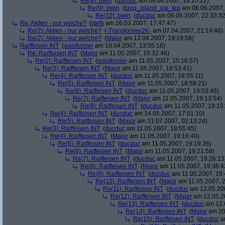
Re(8): bwin
(
ducduc
am 06.06.2007, 18:25:22)
Re(9): bwin
(
long_island_ice_tea
am 06.06.2007,
Re(10): bwin
(
ducduc
am 06.06.2007, 22:33:32
Re: Aktien - nur welche?
(
stefs
am 26.03.2007, 17:47:47)
Re(2): Aktien - nur welche?
(
-Transformer2K-
am 07.04.2007, 21:14:46)
Re(2): Aktien - nur welche?
(
Major
am 13.04.2007, 19:19:58)
Raiffeisen INT
(
wasikonier
am 10.04.2007, 13:55:16)
Re: Raiffeisen INT
(
Major
am 11.05.2007, 10:32:46)
Re(2): Raiffeisen INT
(
wasikonier
am 11.05.2007, 15:16:57)
Re(3): Raiffeisen INT
(
Major
am 11.05.2007, 18:53:41)
Re(4): Raiffeisen INT
(
ducduc
am 11.05.2007, 18:55:11)
Re(5): Raiffeisen INT
(
Major
am 11.05.2007, 18:58:21)
Re(6): Raiffeisen INT
(
ducduc
am 11.05.2007, 19:03:46)
Re(7): Raiffeisen INT
(
Major
am 11.05.2007, 19:13:54)
Re(8): Raiffeisen INT
(
ducduc
am 11.05.2007, 19:15
Re(4): Raiffeisen INT
(
ducduc
am 14.05.2007, 17:01:10)
Re(5): Raiffeisen INT
(
Major
am 31.07.2007, 02:13:24)
Re(3): Raiffeisen INT
(
ducduc
am 11.05.2007, 18:55:45)
Re(4): Raiffeisen INT
(
Major
am 11.05.2007, 19:16:40)
Re(5): Raiffeisen INT
(
ducduc
am 11.05.2007, 19:19:26)
Re(6): Raiffeisen INT
(
Major
am 11.05.2007, 19:21:58)
Re(7): Raiffeisen INT
(
ducduc
am 11.05.2007, 19:26:13
Re(8): Raiffeisen INT
(
Major
am 11.05.2007, 19:36:4
Re(9): Raiffeisen INT
(
ducduc
am 11.05.2007, 19:
Re(10): Raiffeisen INT
(
Major
am 11.05.2007, 2
Re(11): Raiffeisen INT
(
ducduc
am 12.05.200
Re(12): Raiffeisen INT
(
Major
am 12.05.20
Re(13): Raiffeisen INT
(
ducduc
am 12.0
Re(14): Raiffeisen INT
(
Major
am 20.
Re(15): Raiffeisen INT
(
ducduc
am