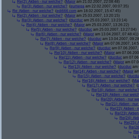
Re(2): Aktien - nur welche?
(
Major
am 21.02.2007, 22:08:48)
Re(3): Aktien - nur welche?
(
eumega
am 22.02.2007, 00:07:35)
Re: Aktien - nur welche?
(
edi666.com
am 18.02.2007, 15:47:45)
Re(2): Aktien - nur welche?
(
Major
am 25.03.2007, 13:20:15)
Re(3): Aktien - nur welche?
(
ducduc
am 25.03.2007, 13:23:14)
Re(4): Aktien - nur welche?
(
Major
am 25.03.2007, 13:26:22)
Re(5): Aktien - nur welche?
(
ducduc
am 25.03.2007, 13:27:04)
Re(6): Aktien - nur welche?
(
Major
am 13.04.2007, 07:48:41)
Re(7): Aktien - nur welche?
(
ducduc
am 13.04.2007, 09:28
Re(8): Aktien - nur welche?
(
Major
am 07.06.2007, 14:5
Re(9): Aktien - nur welche?
(
ducduc
am 07.06.2007, 
Re(10): Aktien - nur welche?
(
Major
am 07.06.2007
Re(11): Aktien - nur welche?
(
ducduc
am 07.06.
Re(12): Aktien - nur welche?
(
Major
am 07.06
Re(13): Aktien - nur welche?
(
ducduc
am 0
Re(14): Aktien - nur welche?
(
Major
am 
Re(15): Aktien - nur welche?
(
ducdu
Re(16): Aktien - nur welche?
(
Maj
Re(17): Aktien - nur welche?
(
Re(18): Aktien - nur welche
Re(19): Aktien - nur welc
Re(20): Aktien - nur w
Re(21): Aktien - nu
Re(22): Aktien -
Re(23): Aktien
Re(24): Akt
Re(25): 
Re(26)
Re(