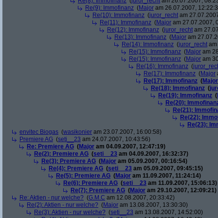
Re(8): Immofinanz
(
juror_recht
am 26.07.2007, 08:2
Re(9): Immofinanz
(
Major
am 26.07.2007, 12:22:3
Re(10): Immofinanz
(
juror_recht
am 27.07.2007
Re(11): Immofinanz
(
Major
am 27.07.2007, 0
Re(12): Immofinanz
(
juror_recht
am 27.07
Re(13): Immofinanz
(
Major
am 27.07.2
Re(14): Immofinanz
(
juror_recht
am 
Re(15): Immofinanz
(
Major
am 28
Re(15): Immofinanz
(
Major
am 30
Re(16): Immofinanz
(
juror_rec
Re(17): Immofinanz
(
Major
Re(17): Immofinanz
(
Major
Re(18): Immofinanz
(
ju
Re(19): Immofinanz
(
Re(20): Immofinan
Re(21): Immofin
Re(22): Immo
Re(23): Im
envitec Biogas
(
wasikonier
am 23.07.2007, 16:00:58)
Premiere AG
(
seti__23
am 24.07.2007, 10:43:56)
Re: Premiere AG
(
Major
am 04.09.2007, 12:47:19)
Re(2): Premiere AG
(
seti__23
am 04.09.2007, 16:32:37)
Re(3): Premiere AG
(
Major
am 05.09.2007, 00:16:54)
Re(4): Premiere AG
(
seti__23
am 05.09.2007, 09:45:15)
Re(5): Premiere AG
(
Major
am 11.09.2007, 11:24:14)
Re(6): Premiere AG
(
seti__23
am 11.09.2007, 15:06:13)
Re(7): Premiere AG
(
Major
am 29.10.2007, 12:09:21)
Re: Aktien - nur welche?
(
G.M.C
am 12.08.2007, 20:33:42)
Re(2): Aktien - nur welche?
(
Major
am 13.08.2007, 13:30:30)
Re(3): Aktien - nur welche?
(
seti__23
am 13.08.2007, 14:52:00)