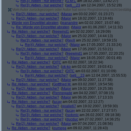
Re(3): Aktien - nur welche?
(
G.M.C
am 18.02.2007, 13:42:27)
Re(3): Aktien - nur welche?
(
seti__23
am 12.04.2007, 15:52:28)
Vom Autor zurückgezogen oder Autor hat seine Registrierung nicht bestätig
Re(2): Aktien - nur welche?
(
Marax
am 03.02.2007, 01:23:27)
Re(2): Aktien - nur welche?
(
Major
am 18.02.2007, 13:19:46)
Würde von Einzeltitel abraten
(
jeanandre
am 02.02.2007, 15:07:46)
Re: Würde von Einzeltitel abraten
(
Major
am 01.06.2007, 14:11:32)
Re: Aktien - nur welche?
(
freewind1
am 02.02.2007, 16:29:09)
Re(2): Aktien - nur welche?
(
Major
am 25.02.2007, 14:44:13)
Re(3): Aktien - nur welche?
(
RevX
am 25.02.2007, 19:59:15)
Re(4): Aktien - nur welche?
(
Major
am 17.05.2007, 21:33:24)
Re(2): Aktien - nur welche?
(
Major
am 17.05.2007, 21:53:21)
Re(3): Aktien - nur welche?
(
freewind1
am 17.05.2007, 22:20:25)
Re(4): Aktien - nur welche?
(
Major
am 18.05.2007, 00:01:49)
Re: Aktien - nur welche?
(
DITC
am 02.02.2007, 18:22:34)
Re(2): Aktien - nur welche?
(
ok-ko
am 02.02.2007, 19:03:41)
Re(3): Aktien - nur welche?
(
DITC
am 03.02.2007, 01:10:09)
Re(4): Aktien - nur welche?
(
seti__23
am 12.04.2007, 15:55:53)
Re(2): Aktien - nur welche?
(
Major
am 09.02.2007, 11:27:38)
Re: Aktien - nur welche?
(
Gottfried M.
am 03.02.2007, 19:54:58)
Re(2): Aktien - nur welche?
(
Major
am 19.02.2007, 19:25:38)
Re: Aktien - nur welche?
(
Rennegade
am 04.02.2007, 07:08:15)
Re(2): Aktien - nur welche?
(
Major
am 06.05.2007, 17:13:10)
Re: Aktien - nur welche?
(
tucay
am 04.02.2007, 22:12:27)
Re(2): Aktien - nur welche?
(
goalie67
am 19.02.2007, 19:59:30)
Re(3): Aktien - nur welche?
(
tucay
am 22.02.2007, 17:27:57)
Re(3): Aktien - nur welche?
(
isotonic
am 26.02.2007, 09:18:38)
Re(3): Aktien - nur welche?
(
ducduc
am 27.02.2007, 14:36:25)
Re(2): Aktien - nur welche?
(
Major
am 07.04.2007, 21:08:56)
Re: Aktien - nur welche?
(
eumega
am 09.02.2007, 11:28:43)