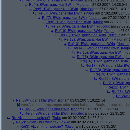
Re(3): BWin, ganz klar BWin
(
ducduc
am 26.02.2007, 12:36:19)
Re(4): BWin, ganz klar BWin
(
Major
am 27.02.2007, 14:28:54)
Re(5): BWin, ganz klar BWin
(
ducduc
am 27.02.2007, 14:31:
Re(6): BWin, ganz klar BWin
(
Major
am 27.02.2007, 14:36
Re(7): BWin, ganz klar BWin
(
ducduc
am 27.02.2007, 1
Re(8): BWin, ganz klar BWin
(
Major
am 27.02.2007, 
Re(9): BWin, ganz klar BWin
(
ducduc
am 27.02.20
Re(10): BWin, ganz klar BWin
(
Major
am 27.02.
Re(11): BWin, ganz klar BWin
(
ducduc
am 27
Re(12): BWin, ganz klar BWin
(
Major
am 2
Re(13): BWin, ganz klar BWin
(
ducduc
Re(14): BWin, ganz klar BWin
(
Majo
Re(15): BWin, ganz klar BWin
(
d
Re(15): BWin, ganz klar BWin
(
d
Re(16): BWin, ganz klar BWin
Re(17): BWin, ganz klar BW
Re(18): BWin, ganz klar 
Re(19): BWin, ganz kl
Re(20): BWin, ganz
Re(21): BWin, ga
Re(22): BWin,
Re(23): BW
Re(24): 
Re: BWin, ganz klar BWin
(
rbr
am 03.03.2007, 10:22:45)
Vom Autor zurückgezogen oder Autor hat seine Registrierung nicht bes
Re(3): BWin, ganz klar BWin
(
rbr
am 03.03.2007, 11:21:54)
Re(3): BWin, ganz klar BWin
(
ducduc
am 03.03.2007, 22:35:20)
Re: Aktien - nur welche?
(
Babe
am 02.02.2007, 14:35:34)
Re(2): Aktien - nur welche?
(
ok-ko
am 02.02.2007, 18:56:07)
Re(3): Aktien - nur welche?
(
Major
am 15.02.2007, 09:35:26)