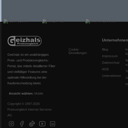
Unternehme
Cookie-
Blog
I
Einstellungen
f
Geizhals ist ein unabhängiges
Impressum
Preis- und Produktvergleichs-
W
Datenschutz
s
Portal, das mittels detaillierter Filter
AGB
T
und vielfältiger Features eine
Unternehmen
optimale Hilfestellung bei der
J
Kaufentscheidung bietet.
P
Ansicht wählen:
Mobile
Copyright © 1997-2026
Preisvergleich Internet Services
AG