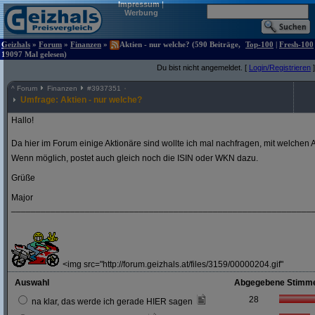
Impressum
|
Werbung
Geizhals
»
Forum
»
Finanzen
»
Aktien - nur welche? (590 Beiträge,
Top-100
|
Fresh-100
19097 Mal gelesen)
Du bist nicht angemeldet. [
Login/Registrieren
]
^
Forum
Finanzen
#
3937351
Umfrage: Aktien - nur welche?
Hallo!
Da hier im Forum einige Aktionäre sind wollte ich mal nachfragen, mit welchen A
Wenn möglich, postet auch gleich noch die ISIN oder WKN dazu.
Grüße
Major
_____________________________________________________________
<img src="http://forum.geizhals.at/files/3159/00000204.gif"
Auswahl
Abgegebene Stimm
28
na klar, das werde ich gerade HIER sagen