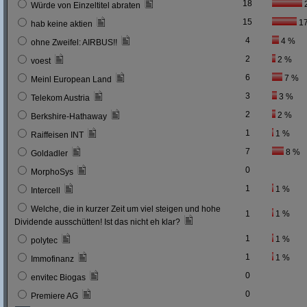
18
Würde von Einzeltitel abraten
15
1
hab keine aktien
4
4 %
ohne Zweifel: AIRBUS!!
2
2 %
voest
6
7 %
Meinl European Land
3
3 %
Telekom Austria
2
2 %
Berkshire-Hathaway
1
1 %
Raiffeisen INT
7
8 %
Goldadler
0
MorphoSys
1
1 %
Intercell
Welche, die in kurzer Zeit um viel steigen und hohe
1
1 %
Dividende ausschütten! Ist das nicht eh klar?
1
1 %
polytec
1
1 %
Immofinanz
0
envitec Biogas
0
Premiere AG