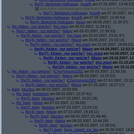
Re(5): Berkshire-Hathaway
(
josefh
am 07.05.2007, 13:46:53
Vom Autor zurückgezogen oder Autor hat seine Registrierun
Re(7): Berkshire-Hathaway
(
josefh
am 07.05.2007, 18:
Re(3): Berkshire-Hathaway
(
josefh
am 07.05.2007, 13:45:54)
Re(4): Berkshire-Hathaway
(
tucay
am 08.05.2007, 11:34:37)
Re: Aktien - nur welche?
(
mc.mani
am 05.03.2007, 11:26:51)
Re(2): Aktien - nur welche?
(
Major
am 05.03.2007, 12:39:33)
Re(3): Aktien - nur welche?
(
mc.mani
am 15.03.2007, 23:41:47)
Re(4): Aktien - nur welche?
(
Major
am 20.05.2007, 15:33:13)
Re(5): Aktien - nur welche?
(
mc.mani
am 22.05.2007, 18:05:02)
Re(6): Aktien - nur welche?
(
Major
am 04.09.2007, 12:52:2
Re(7): Aktien - nur welche?
(
mc.mani
am 04.09.2007, 22
Re(8): Aktien - nur welche?
(
Major
am 29.10.2007, 12
Re(9): Aktien - nur welche?
(
mc.mani
am 31.10.200
Re(10): Aktien - nur welche?
(
Major
am 16.11.20
Re: Aktien - nur welche?
(
Cherrymoon2002
am 05.03.2007, 21:50:16)
Re(2): Aktien - nur welche?
(
Major
am 06.03.2007, 23:25:52)
Re(3): Aktien - nur welche?
(
Cherrymoon2002
am 07.03.2007, 15:22
Re(4): Aktien - nur welche?
(
Major
am 07.03.2007, 16:27:17)
bwin
(
ducduc
am 06.03.2007, 10:02:09)
Re: bwin
(
redseven
am 06.03.2007, 23:37:42)
Re(2): bwin
(
ducduc
am 07.03.2007, 10:01:28)
Re: bwin
(
Major
am 07.03.2007, 11:56:00)
Re(2): bwin
(
ducduc
am 07.03.2007, 12:24:13)
Re(3): bwin
(
Major
am 07.03.2007, 16:28:11)
Re(4): bwin
(
ducduc
am 08.03.2007, 01:48:46)
Re(5): bwin
(
Major
am 08.03.2007, 10:44:28)
Re(6): bwin
(
ducduc
am 08.03.2007, 12:08:24)
Re(7): bwin
(
long_island_ice_tea
am 05.06.2007, 19:2