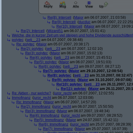
Re(8): Intercell
(
Major
am 06.07.2007, 21:03:58)
Re(9): Intercell
(
ducduc
am 06.07.2007, 22:22:25)
Re(10): Intercell
(
Major
am 08.07.2007, 19:09:
Re(2): Intercell
(
Wizard51
am 06.07.2007, 15:01:41)
Welche, die in kurzer Zeit um viel steigen und hohe Dividende ausschütten! 
polytec
(
seti__23
am 04.07.2007, 09:38:48)
Re: polytec
(
Major
am 05.07.2007, 20:38:17)
Re(2): polytec
(
seti__23
am 06.07.2007, 12:02:10)
Re(3): polytec
(
Major
am 06.07.2007, 15:02:13)
Re(4): polytec
(
seti__23
am 06.07.2007, 15:45:51)
Re(5): polytec
(
Major
am 06.07.2007, 19:51:03)
Re(6): polytec
(
seti__23
am 09.07.2007, 08:27:12)
Re(7): polytec
(
Major
am 29.10.2007, 12:08:54)
Re(8): polytec
(
seti__23
am 31.10.2007, 08:32:47)
Re(9): polytec
(
Major
am 31.10.2007, 09:07:08)
Re(10): polytec
(
seti__23
am 26.11.2007, 12:
Re(11): polytec
(
Major
am 26.11.2007, 20:1
Re: Aktien - nur welche?
(
juror_recht
am 06.07.2007, 12:02:55)
Immofinanz
(
juror_recht
am 06.07.2007, 12:03:08)
Re: Immofinanz
(
Major
am 06.07.2007, 14:57:20)
Re(2): Immofinanz
(
juror_recht
am 06.07.2007, 15:50:50)
Re(3): Immofinanz
(
Major
am 06.07.2007, 19:48:34)
Re(4): Immofinanz
(
juror_recht
am 09.07.2007, 08:28:52)
Re(5): Immofinanz
(
Major
am 24.07.2007, 15:42:11)
Re(6): Immofinanz
(
juror_recht
am 25.07.2007, 08:28:39)
Re(7): Immofinanz
(
Major
am 25.07.2007, 16:07:39)