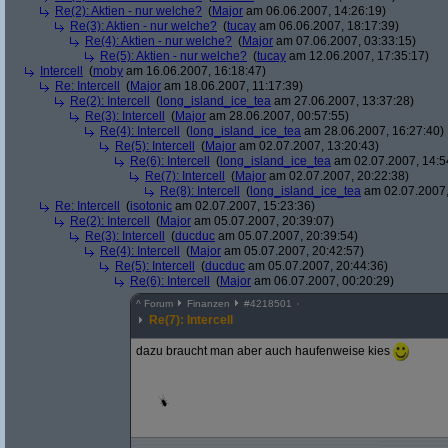
Re(2): Aktien - nur welche?
(
Major
am 06.06.2007, 14:26:19)
Re(3): Aktien - nur welche?
(
tucay
am 06.06.2007, 18:17:39)
Re(4): Aktien - nur welche?
(
Major
am 07.06.2007, 03:33:15)
Re(5): Aktien - nur welche?
(
tucay
am 12.06.2007, 17:35:17)
Intercell
(
moby
am 16.06.2007, 16:18:47)
Re: Intercell
(
Major
am 18.06.2007, 11:17:39)
Re(2): Intercell
(
long_island_ice_tea
am 27.06.2007, 13:37:28)
Re(3): Intercell
(
Major
am 28.06.2007, 00:57:55)
Re(4): Intercell
(
long_island_ice_tea
am 28.06.2007, 16:27:40)
Re(5): Intercell
(
Major
am 02.07.2007, 13:20:43)
Re(6): Intercell
(
long_island_ice_tea
am 02.07.2007, 14:5
Re(7): Intercell
(
Major
am 02.07.2007, 20:22:38)
Re(8): Intercell
(
long_island_ice_tea
am 02.07.2007,
Re: Intercell
(
isotonic
am 02.07.2007, 15:23:36)
Re(2): Intercell
(
Major
am 05.07.2007, 20:39:07)
Re(3): Intercell
(
ducduc
am 05.07.2007, 20:39:54)
Re(4): Intercell
(
Major
am 05.07.2007, 20:42:57)
Re(5): Intercell
(
ducduc
am 05.07.2007, 20:44:36)
Re(6): Intercell
(
Major
am 06.07.2007, 00:20:29)
^
Forum
Finanzen
#
4218501
Re(7): Intercell
dazu braucht man aber auch haufenweise kies