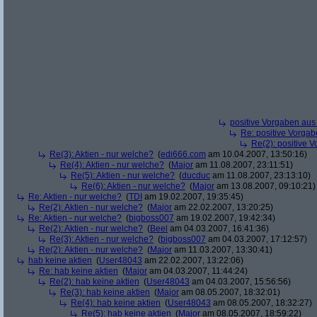
positive Vorgaben au
Re: positive Vorga
Re(2): positive 
Re(3): Aktien - nur welche?
(
edi666.com
am 10.04.2007, 13:50:16)
Re(4): Aktien - nur welche?
(
Major
am 11.08.2007, 23:11:51)
Re(5): Aktien - nur welche?
(
ducduc
am 11.08.2007, 23:13:10)
Re(6): Aktien - nur welche?
(
Major
am 13.08.2007, 09:10:21)
Re: Aktien - nur welche?
(
TDI
am 19.02.2007, 19:35:45)
Re(2): Aktien - nur welche?
(
Major
am 22.02.2007, 13:20:25)
Re: Aktien - nur welche?
(
bigboss007
am 19.02.2007, 19:42:34)
Re(2): Aktien - nur welche?
(
Beel
am 04.03.2007, 16:41:36)
Re(3): Aktien - nur welche?
(
bigboss007
am 04.03.2007, 17:12:57)
Re(2): Aktien - nur welche?
(
Major
am 11.03.2007, 13:30:41)
hab keine aktien
(
User48043
am 22.02.2007, 13:22:06)
Re: hab keine aktien
(
Major
am 04.03.2007, 11:44:24)
Re(2): hab keine aktien
(
User48043
am 04.03.2007, 15:56:56)
Re(3): hab keine aktien
(
Major
am 08.05.2007, 18:32:01)
Re(4): hab keine aktien
(
User48043
am 08.05.2007, 18:32:27)
Re(5): hab keine aktien
(
Major
am 08.05.2007, 18:59:22)