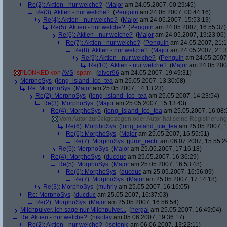
Re(2): Aktien - nur welche?
(
Major
am 24.05.2007, 00:29:45)
Re(3): Aktien - nur welche?
(
Penguin
am 24.05.2007, 00:44:16)
Re(4): Aktien - nur welche?
(
Major
am 24.05.2007, 15:53:13)
Re(5): Aktien - nur welche?
(
Penguin
am 24.05.2007, 16:55:37)
Re(6): Aktien - nur welche?
(
Major
am 24.05.2007, 19:23:06)
Re(7): Aktien - nur welche?
(
Penguin
am 24.05.2007, 21:1
Re(8): Aktien - nur welche?
(
Major
am 24.05.2007, 21:3
Re(9): Aktien - nur welche?
(
Penguin
am 24.05.2007,
Re(10): Aktien - nur welche?
(
Major
am 24.05.2007
PLONKED von
AVS
: spam
(
diver96
am 24.05.2007, 19:49:31)
MorphoSys
(
long_island_ice_tea
am 25.05.2007, 13:30:08)
Re: MorphoSys
(
Major
am 25.05.2007, 14:13:23)
Re(2): MorphoSys
(
long_island_ice_tea
am 25.05.2007, 14:23:54)
Re(3): MorphoSys
(
Major
am 25.05.2007, 15:13:43)
Re(4): MorphoSys
(
long_island_ice_tea
am 25.05.2007, 16:08:
Vom Autor zurückgezogen oder Autor hat seine Registrierung 
Re(6): MorphoSys
(
long_island_ice_tea
am 25.05.2007, 1
Re(6): MorphoSys
(
Major
am 25.05.2007, 16:55:51)
Re(7): MorphoSys
(
juror_recht
am 06.07.2007, 15:55:2
Re(5): MorphoSys
(
Major
am 25.05.2007, 17:16:18)
Re(4): MorphoSys
(
ducduc
am 25.05.2007, 16:36:29)
Re(5): MorphoSys
(
Major
am 25.05.2007, 16:53:48)
Re(6): MorphoSys
(
ducduc
am 25.05.2007, 16:56:09)
Re(7): MorphoSys
(
Major
am 25.05.2007, 17:14:18)
Re(3): MorphoSys
(
muhrly
am 25.05.2007, 16:16:05)
Re: MorphoSys
(
ducduc
am 25.05.2007, 16:37:03)
Re(2): MorphoSys
(
Major
am 25.05.2007, 16:56:54)
Milchpulver, ich sage nur Milchpulver...
(
nergal
am 25.05.2007, 16:49:04)
Re: Aktien - nur welche?
(
nikolay
am 05.06.2007, 19:36:17)
Re(2): Aktien - nur welche?
(
isotonic
am 06.06.2007, 13:22:11)