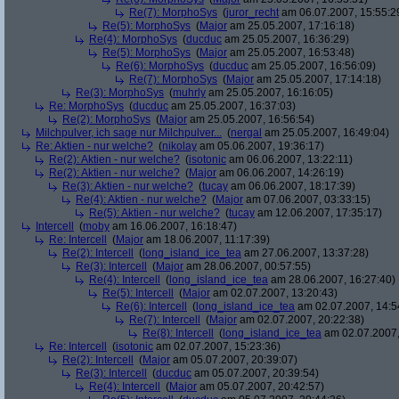
Re(7): MorphoSys
(
juror_recht
am 06.07.2007, 15:55:2
Re(5): MorphoSys
(
Major
am 25.05.2007, 17:16:18)
Re(4): MorphoSys
(
ducduc
am 25.05.2007, 16:36:29)
Re(5): MorphoSys
(
Major
am 25.05.2007, 16:53:48)
Re(6): MorphoSys
(
ducduc
am 25.05.2007, 16:56:09)
Re(7): MorphoSys
(
Major
am 25.05.2007, 17:14:18)
Re(3): MorphoSys
(
muhrly
am 25.05.2007, 16:16:05)
Re: MorphoSys
(
ducduc
am 25.05.2007, 16:37:03)
Re(2): MorphoSys
(
Major
am 25.05.2007, 16:56:54)
Milchpulver, ich sage nur Milchpulver...
(
nergal
am 25.05.2007, 16:49:04)
Re: Aktien - nur welche?
(
nikolay
am 05.06.2007, 19:36:17)
Re(2): Aktien - nur welche?
(
isotonic
am 06.06.2007, 13:22:11)
Re(2): Aktien - nur welche?
(
Major
am 06.06.2007, 14:26:19)
Re(3): Aktien - nur welche?
(
tucay
am 06.06.2007, 18:17:39)
Re(4): Aktien - nur welche?
(
Major
am 07.06.2007, 03:33:15)
Re(5): Aktien - nur welche?
(
tucay
am 12.06.2007, 17:35:17)
Intercell
(
moby
am 16.06.2007, 16:18:47)
Re: Intercell
(
Major
am 18.06.2007, 11:17:39)
Re(2): Intercell
(
long_island_ice_tea
am 27.06.2007, 13:37:28)
Re(3): Intercell
(
Major
am 28.06.2007, 00:57:55)
Re(4): Intercell
(
long_island_ice_tea
am 28.06.2007, 16:27:40)
Re(5): Intercell
(
Major
am 02.07.2007, 13:20:43)
Re(6): Intercell
(
long_island_ice_tea
am 02.07.2007, 14:5
Re(7): Intercell
(
Major
am 02.07.2007, 20:22:38)
Re(8): Intercell
(
long_island_ice_tea
am 02.07.2007,
Re: Intercell
(
isotonic
am 02.07.2007, 15:23:36)
Re(2): Intercell
(
Major
am 05.07.2007, 20:39:07)
Re(3): Intercell
(
ducduc
am 05.07.2007, 20:39:54)
Re(4): Intercell
(
Major
am 05.07.2007, 20:42:57)