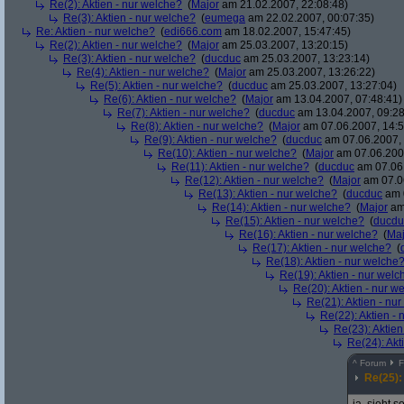
Re(2): Aktien - nur welche?
(
Major
am 21.02.2007, 22:08:48)
Re(3): Aktien - nur welche?
(
eumega
am 22.02.2007, 00:07:35)
Re: Aktien - nur welche?
(
edi666.com
am 18.02.2007, 15:47:45)
Re(2): Aktien - nur welche?
(
Major
am 25.03.2007, 13:20:15)
Re(3): Aktien - nur welche?
(
ducduc
am 25.03.2007, 13:23:14)
Re(4): Aktien - nur welche?
(
Major
am 25.03.2007, 13:26:22)
Re(5): Aktien - nur welche?
(
ducduc
am 25.03.2007, 13:27:04)
Re(6): Aktien - nur welche?
(
Major
am 13.04.2007, 07:48:41)
Re(7): Aktien - nur welche?
(
ducduc
am 13.04.2007, 09:28
Re(8): Aktien - nur welche?
(
Major
am 07.06.2007, 14:5
Re(9): Aktien - nur welche?
(
ducduc
am 07.06.2007, 
Re(10): Aktien - nur welche?
(
Major
am 07.06.2007
Re(11): Aktien - nur welche?
(
ducduc
am 07.06.
Re(12): Aktien - nur welche?
(
Major
am 07.06
Re(13): Aktien - nur welche?
(
ducduc
am 0
Re(14): Aktien - nur welche?
(
Major
am 
Re(15): Aktien - nur welche?
(
ducdu
Re(16): Aktien - nur welche?
(
Maj
Re(17): Aktien - nur welche?
(
Re(18): Aktien - nur welche
Re(19): Aktien - nur welc
Re(20): Aktien - nur w
Re(21): Aktien - nu
Re(22): Aktien -
Re(23): Aktien
Re(24): Akt
^
Forum
F
Re(25):