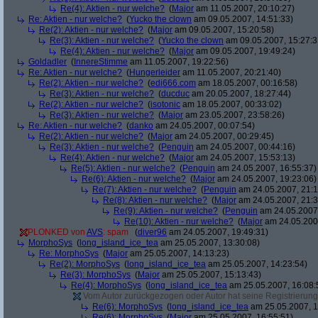
Re(4): Aktien - nur welche?
(
Major
am 11.05.2007, 20:10:27)
Re: Aktien - nur welche?
(
Yucko the clown
am 09.05.2007, 14:51:33)
Re(2): Aktien - nur welche?
(
Major
am 09.05.2007, 15:20:58)
Re(3): Aktien - nur welche?
(
Yucko the clown
am 09.05.2007, 15:27:3
Re(4): Aktien - nur welche?
(
Major
am 09.05.2007, 19:49:24)
Goldadler
(
InnereStimme
am 11.05.2007, 19:22:56)
Re: Aktien - nur welche?
(
Hungerleider
am 11.05.2007, 20:21:40)
Re(2): Aktien - nur welche?
(
edi666.com
am 18.05.2007, 00:16:58)
Re(3): Aktien - nur welche?
(
ducduc
am 20.05.2007, 18:27:44)
Re(2): Aktien - nur welche?
(
isotonic
am 18.05.2007, 00:33:02)
Re(3): Aktien - nur welche?
(
Major
am 23.05.2007, 23:58:26)
Re: Aktien - nur welche?
(
danko
am 24.05.2007, 00:07:54)
Re(2): Aktien - nur welche?
(
Major
am 24.05.2007, 00:29:45)
Re(3): Aktien - nur welche?
(
Penguin
am 24.05.2007, 00:44:16)
Re(4): Aktien - nur welche?
(
Major
am 24.05.2007, 15:53:13)
Re(5): Aktien - nur welche?
(
Penguin
am 24.05.2007, 16:55:37)
Re(6): Aktien - nur welche?
(
Major
am 24.05.2007, 19:23:06)
Re(7): Aktien - nur welche?
(
Penguin
am 24.05.2007, 21:1
Re(8): Aktien - nur welche?
(
Major
am 24.05.2007, 21:3
Re(9): Aktien - nur welche?
(
Penguin
am 24.05.2007,
Re(10): Aktien - nur welche?
(
Major
am 24.05.2007
PLONKED von
AVS
: spam
(
diver96
am 24.05.2007, 19:49:31)
MorphoSys
(
long_island_ice_tea
am 25.05.2007, 13:30:08)
Re: MorphoSys
(
Major
am 25.05.2007, 14:13:23)
Re(2): MorphoSys
(
long_island_ice_tea
am 25.05.2007, 14:23:54)
Re(3): MorphoSys
(
Major
am 25.05.2007, 15:13:43)
Re(4): MorphoSys
(
long_island_ice_tea
am 25.05.2007, 16:08:
Vom Autor zurückgezogen oder Autor hat seine Registrierung 
Re(6): MorphoSys
(
long_island_ice_tea
am 25.05.2007, 1
Re(6): MorphoSys
(
Major
am 25.05.2007, 16:55:51)