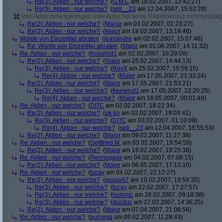
Re(3): Aktien - nur welche?
(
G.M.C
am 18.02.2007, 13:42:27)
Re(3): Aktien - nur welche?
(
seti__23
am 12.04.2007, 15:52:28)
Vom Autor zurückgezogen oder Autor hat seine Registrierung nicht bestätig
Re(2): Aktien - nur welche?
(
Marax
am 03.02.2007, 01:23:27)
Re(2): Aktien - nur welche?
(
Major
am 18.02.2007, 13:19:46)
Würde von Einzeltitel abraten
(
jeanandre
am 02.02.2007, 15:07:46)
Re: Würde von Einzeltitel abraten
(
Major
am 01.06.2007, 14:11:32)
Re: Aktien - nur welche?
(
freewind1
am 02.02.2007, 16:29:09)
Re(2): Aktien - nur welche?
(
Major
am 25.02.2007, 14:44:13)
Re(3): Aktien - nur welche?
(
RevX
am 25.02.2007, 19:59:15)
Re(4): Aktien - nur welche?
(
Major
am 17.05.2007, 21:33:24)
Re(2): Aktien - nur welche?
(
Major
am 17.05.2007, 21:53:21)
Re(3): Aktien - nur welche?
(
freewind1
am 17.05.2007, 22:20:25)
Re(4): Aktien - nur welche?
(
Major
am 18.05.2007, 00:01:49)
Re: Aktien - nur welche?
(
DITC
am 02.02.2007, 18:22:34)
Re(2): Aktien - nur welche?
(
ok-ko
am 02.02.2007, 19:03:41)
Re(3): Aktien - nur welche?
(
DITC
am 03.02.2007, 01:10:09)
Re(4): Aktien - nur welche?
(
seti__23
am 12.04.2007, 15:55:53)
Re(2): Aktien - nur welche?
(
Major
am 09.02.2007, 11:27:38)
Re: Aktien - nur welche?
(
Gottfried M.
am 03.02.2007, 19:54:58)
Re(2): Aktien - nur welche?
(
Major
am 19.02.2007, 19:25:38)
Re: Aktien - nur welche?
(
Rennegade
am 04.02.2007, 07:08:15)
Re(2): Aktien - nur welche?
(
Major
am 06.05.2007, 17:13:10)
Re: Aktien - nur welche?
(
tucay
am 04.02.2007, 22:12:27)
Re(2): Aktien - nur welche?
(
goalie67
am 19.02.2007, 19:59:30)
Re(3): Aktien - nur welche?
(
tucay
am 22.02.2007, 17:27:57)
Re(3): Aktien - nur welche?
(
isotonic
am 26.02.2007, 09:18:38)
Re(3): Aktien - nur welche?
(
ducduc
am 27.02.2007, 14:36:25)
Re(2): Aktien - nur welche?
(
Major
am 07.04.2007, 21:08:56)
Re: Aktien - nur welche?
(
eumega
am 09.02.2007, 11:28:43)