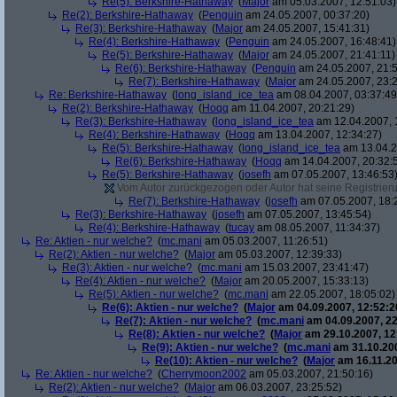
Re(5): Berkshire-Hathaway
(
Major
am 05.03.2007, 12:51:03)
Re(2): Berkshire-Hathaway
(
Penguin
am 24.05.2007, 00:37:20)
Re(3): Berkshire-Hathaway
(
Major
am 24.05.2007, 15:41:31)
Re(4): Berkshire-Hathaway
(
Penguin
am 24.05.2007, 16:48:41)
Re(5): Berkshire-Hathaway
(
Major
am 24.05.2007, 21:41:11)
Re(6): Berkshire-Hathaway
(
Penguin
am 24.05.2007, 21:5
Re(7): Berkshire-Hathaway
(
Major
am 24.05.2007, 23:2
Re: Berkshire-Hathaway
(
long_island_ice_tea
am 08.04.2007, 03:37:49
Re(2): Berkshire-Hathaway
(
Hoqq
am 11.04.2007, 20:21:29)
Re(3): Berkshire-Hathaway
(
long_island_ice_tea
am 12.04.2007, 
Re(4): Berkshire-Hathaway
(
Hoqq
am 13.04.2007, 12:34:27)
Re(5): Berkshire-Hathaway
(
long_island_ice_tea
am 13.04.2
Re(6): Berkshire-Hathaway
(
Hoqq
am 14.04.2007, 20:32:
Re(5): Berkshire-Hathaway
(
josefh
am 07.05.2007, 13:46:53
Vom Autor zurückgezogen oder Autor hat seine Registrierun
Re(7): Berkshire-Hathaway
(
josefh
am 07.05.2007, 18:
Re(3): Berkshire-Hathaway
(
josefh
am 07.05.2007, 13:45:54)
Re(4): Berkshire-Hathaway
(
tucay
am 08.05.2007, 11:34:37)
Re: Aktien - nur welche?
(
mc.mani
am 05.03.2007, 11:26:51)
Re(2): Aktien - nur welche?
(
Major
am 05.03.2007, 12:39:33)
Re(3): Aktien - nur welche?
(
mc.mani
am 15.03.2007, 23:41:47)
Re(4): Aktien - nur welche?
(
Major
am 20.05.2007, 15:33:13)
Re(5): Aktien - nur welche?
(
mc.mani
am 22.05.2007, 18:05:02)
Re(6): Aktien - nur welche?
(
Major
am 04.09.2007, 12:52:2
Re(7): Aktien - nur welche?
(
mc.mani
am 04.09.2007, 22
Re(8): Aktien - nur welche?
(
Major
am 29.10.2007, 12
Re(9): Aktien - nur welche?
(
mc.mani
am 31.10.200
Re(10): Aktien - nur welche?
(
Major
am 16.11.20
Re: Aktien - nur welche?
(
Cherrymoon2002
am 05.03.2007, 21:50:16)
Re(2): Aktien - nur welche?
(
Major
am 06.03.2007, 23:25:52)