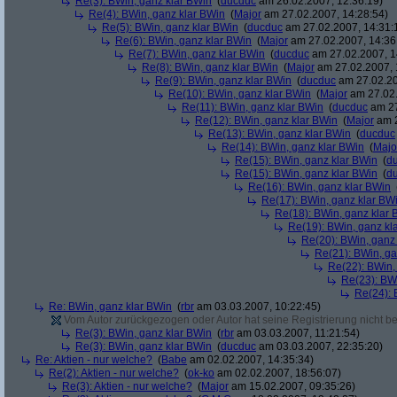
Re(3): BWin, ganz klar BWin
(
ducduc
am 26.02.2007, 12:36:19)
Re(4): BWin, ganz klar BWin
(
Major
am 27.02.2007, 14:28:54)
Re(5): BWin, ganz klar BWin
(
ducduc
am 27.02.2007, 14:31:
Re(6): BWin, ganz klar BWin
(
Major
am 27.02.2007, 14:36
Re(7): BWin, ganz klar BWin
(
ducduc
am 27.02.2007, 1
Re(8): BWin, ganz klar BWin
(
Major
am 27.02.2007, 
Re(9): BWin, ganz klar BWin
(
ducduc
am 27.02.20
Re(10): BWin, ganz klar BWin
(
Major
am 27.02.
Re(11): BWin, ganz klar BWin
(
ducduc
am 27
Re(12): BWin, ganz klar BWin
(
Major
am 2
Re(13): BWin, ganz klar BWin
(
ducduc
Re(14): BWin, ganz klar BWin
(
Majo
Re(15): BWin, ganz klar BWin
(
d
Re(15): BWin, ganz klar BWin
(
d
Re(16): BWin, ganz klar BWin
Re(17): BWin, ganz klar BW
Re(18): BWin, ganz klar 
Re(19): BWin, ganz kl
Re(20): BWin, ganz
Re(21): BWin, ga
Re(22): BWin,
Re(23): BW
Re(24): 
Re: BWin, ganz klar BWin
(
rbr
am 03.03.2007, 10:22:45)
Vom Autor zurückgezogen oder Autor hat seine Registrierung nicht bes
Re(3): BWin, ganz klar BWin
(
rbr
am 03.03.2007, 11:21:54)
Re(3): BWin, ganz klar BWin
(
ducduc
am 03.03.2007, 22:35:20)
Re: Aktien - nur welche?
(
Babe
am 02.02.2007, 14:35:34)
Re(2): Aktien - nur welche?
(
ok-ko
am 02.02.2007, 18:56:07)
Re(3): Aktien - nur welche?
(
Major
am 15.02.2007, 09:35:26)