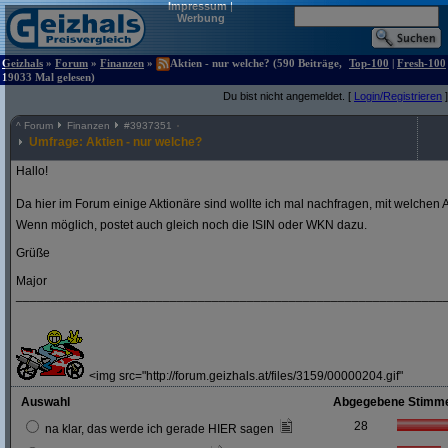
Impressum
|
Werbung
Geizhals
»
Forum
»
Finanzen
»
Aktien - nur welche? (590 Beiträge,
Top-100
|
Fresh-100
19033 Mal gelesen)
Du bist nicht angemeldet. [
Login/Registrieren
]
^
Forum
Finanzen
#
3937351
Umfrage: Aktien - nur welche?
Hallo!
Da hier im Forum einige Aktionäre sind wollte ich mal nachfragen, mit welchen A
Wenn möglich, postet auch gleich noch die ISIN oder WKN dazu.
Grüße
Major
_____________________________________________________________
<img src="http://forum.geizhals.at/files/3159/00000204.gif"
Auswahl
Abgegebene Stimm
28
na klar, das werde ich gerade HIER sagen