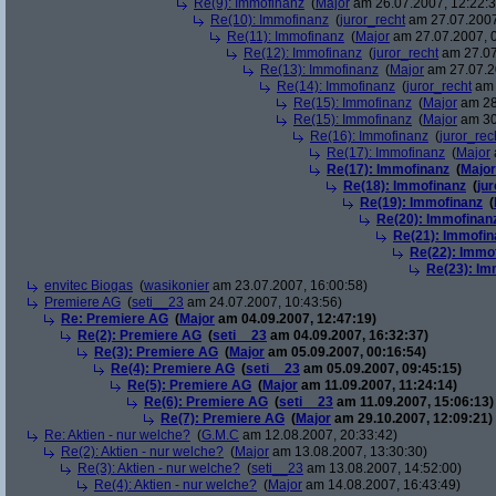
Re(9): Immofinanz
(
Major
am 26.07.2007, 12:22:3
Re(10): Immofinanz
(
juror_recht
am 27.07.2007
Re(11): Immofinanz
(
Major
am 27.07.2007, 0
Re(12): Immofinanz
(
juror_recht
am 27.07
Re(13): Immofinanz
(
Major
am 27.07.2
Re(14): Immofinanz
(
juror_recht
am 
Re(15): Immofinanz
(
Major
am 28
Re(15): Immofinanz
(
Major
am 30
Re(16): Immofinanz
(
juror_rec
Re(17): Immofinanz
(
Major
Re(17): Immofinanz
(
Major
Re(18): Immofinanz
(
ju
Re(19): Immofinanz
(
Re(20): Immofinan
Re(21): Immofin
Re(22): Immo
Re(23): Im
envitec Biogas
(
wasikonier
am 23.07.2007, 16:00:58)
Premiere AG
(
seti__23
am 24.07.2007, 10:43:56)
Re: Premiere AG
(
Major
am 04.09.2007, 12:47:19)
Re(2): Premiere AG
(
seti__23
am 04.09.2007, 16:32:37)
Re(3): Premiere AG
(
Major
am 05.09.2007, 00:16:54)
Re(4): Premiere AG
(
seti__23
am 05.09.2007, 09:45:15)
Re(5): Premiere AG
(
Major
am 11.09.2007, 11:24:14)
Re(6): Premiere AG
(
seti__23
am 11.09.2007, 15:06:13)
Re(7): Premiere AG
(
Major
am 29.10.2007, 12:09:21)
Re: Aktien - nur welche?
(
G.M.C
am 12.08.2007, 20:33:42)
Re(2): Aktien - nur welche?
(
Major
am 13.08.2007, 13:30:30)
Re(3): Aktien - nur welche?
(
seti__23
am 13.08.2007, 14:52:00)
Re(4): Aktien - nur welche?
(
Major
am 14.08.2007, 16:43:49)