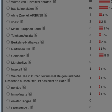
18
Würde von Einzeltitel abraten
15
1
hab keine aktien
4
4 %
ohne Zweifel: AIRBUS!!
2
2 %
voest
6
7 %
Meinl European Land
3
3 %
Telekom Austria
2
2 %
Berkshire-Hathaway
1
1 %
Raiffeisen INT
7
8 %
Goldadler
0
MorphoSys
1
1 %
Intercell
Welche, die in kurzer Zeit um viel steigen und hohe
1
1 %
Dividende ausschütten! Ist das nicht eh klar?
1
1 %
polytec
1
1 %
Immofinanz
0
envitec Biogas
0
Premiere AG