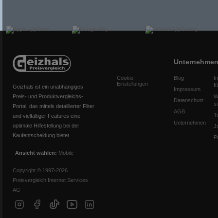
Unternehme
Cookie-
Blog
I
Einstellungen
f
Geizhals ist ein unabhängiges
Impressum
Preis- und Produktvergleichs-
W
Datenschutz
s
Portal, das mittels detaillierter Filter
AGB
T
und vielfältiger Features eine
Unternehmen
optimale Hilfestellung bei der
J
Kaufentscheidung bietet.
P
Ansicht wählen:
Mobile
Copyright © 1997-2026
Preisvergleich Internet Services
AG