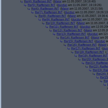
Re(4): Raiffeisen INT
(
Major
am 11.05.2007, 19:16:40)
Re(5): Raiffeisen INT
(
ducduc
am 11.05.2007, 19:19:26)
Re(6): Raiffeisen INT
(
Major
am 11.05.2007, 19:21:58)
Re(7): Raiffeisen INT
(
ducduc
am 11.05.2007, 19:26:13
Re(8): Raiffeisen INT
(
Major
am 11.05.2007, 19:36:4
Re(9): Raiffeisen INT
(
ducduc
am 11.05.2007, 19:
Re(10): Raiffeisen INT
(
Major
am 11.05.2007, 2
Re(11): Raiffeisen INT
(
ducduc
am 12.05.200
Re(12): Raiffeisen INT
(
Major
am 12.05.20
Re(13): Raiffeisen INT
(
ducduc
am 12.0
Re(14): Raiffeisen INT
(
Major
am 20.
Re(15): Raiffeisen INT
(
ducduc
am
Re(16): Raiffeisen INT
(
Major
a
Re(17): Raiffeisen INT
(
duc
Re(18): Raiffeisen INT
(
-
Re(19): Raiffeisen INT
Re(20): Raiffeisen 
Re(21): Raiffeis
Re(22): Raiffe
Re(23): Rai
Re(24): 
Re(25)
Re(