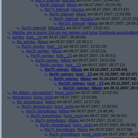
Re(5): Intercell
(
ducduc
am 05.07.2007, 20:44:36)
Re(6): Intercell
(
Major
am 06.07.2007, 00:20:29)
Re(7): Intercell
(
ducduc
am 06.07.2007, 09:27:42)
Re(8): Intercell
(
Major
am 06.07.2007, 21:03:58)
Re(9): Intercell
(
ducduc
am 06.07.2007, 22:22:25)
Re(10): Intercell
(
Major
am 08.07.2007, 19:09:
Re(2): Intercell
(
Wizard51
am 06.07.2007, 15:01:41)
Welche, die in kurzer Zeit um viel steigen und hohe Dividende ausschütten! 
polytec
(
seti__23
am 04.07.2007, 09:38:48)
Re: polytec
(
Major
am 05.07.2007, 20:38:17)
Re(2): polytec
(
seti__23
am 06.07.2007, 12:02:10)
Re(3): polytec
(
Major
am 06.07.2007, 15:02:13)
Re(4): polytec
(
seti__23
am 06.07.2007, 15:45:51)
Re(5): polytec
(
Major
am 06.07.2007, 19:51:03)
Re(6): polytec
(
seti__23
am 09.07.2007, 08:27:12)
Re(7): polytec
(
Major
am 29.10.2007, 12:08:54)
Re(8): polytec
(
seti__23
am 31.10.2007, 08:32:47)
Re(9): polytec
(
Major
am 31.10.2007, 09:07:08)
Re(10): polytec
(
seti__23
am 26.11.2007, 12:
Re(11): polytec
(
Major
am 26.11.2007, 20:1
Re: Aktien - nur welche?
(
juror_recht
am 06.07.2007, 12:02:55)
Immofinanz
(
juror_recht
am 06.07.2007, 12:03:08)
Re: Immofinanz
(
Major
am 06.07.2007, 14:57:20)
Re(2): Immofinanz
(
juror_recht
am 06.07.2007, 15:50:50)
Re(3): Immofinanz
(
Major
am 06.07.2007, 19:48:34)
Re(4): Immofinanz
(
juror_recht
am 09.07.2007, 08:28:52)
Re(5): Immofinanz
(
Major
am 24.07.2007, 15:42:11)
Re(6): Immofinanz
(
juror_recht
am 25.07.2007, 08:28:39)
Re(7): Immofinanz
(
Major
am 25.07.2007, 16:07:39)
Re(8): Immofinanz
(
juror_recht
am 26.07.2007, 08:2