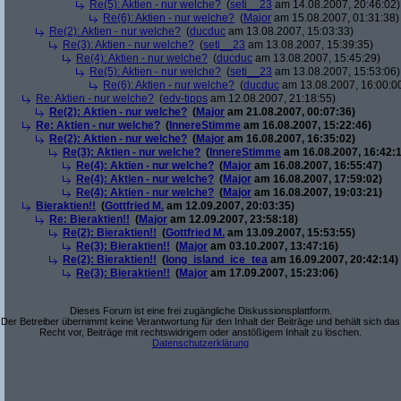
Re(5): Aktien - nur welche?
(
seti__23
am 14.08.2007, 20:46:02)
Re(6): Aktien - nur welche?
(
Major
am 15.08.2007, 01:31:38)
Re(2): Aktien - nur welche?
(
ducduc
am 13.08.2007, 15:03:33)
Re(3): Aktien - nur welche?
(
seti__23
am 13.08.2007, 15:39:35)
Re(4): Aktien - nur welche?
(
ducduc
am 13.08.2007, 15:45:29)
Re(5): Aktien - nur welche?
(
seti__23
am 13.08.2007, 15:53:06)
Re(6): Aktien - nur welche?
(
ducduc
am 13.08.2007, 16:00:0
Re: Aktien - nur welche?
(
edv-tipps
am 12.08.2007, 21:18:55)
Re(2): Aktien - nur welche?
(
Major
am 21.08.2007, 00:07:36)
Re: Aktien - nur welche?
(
InnereStimme
am 16.08.2007, 15:22:46)
Re(2): Aktien - nur welche?
(
Major
am 16.08.2007, 16:35:02)
Re(3): Aktien - nur welche?
(
InnereStimme
am 16.08.2007, 16:42:1
Re(4): Aktien - nur welche?
(
Major
am 16.08.2007, 16:55:47)
Re(4): Aktien - nur welche?
(
Major
am 16.08.2007, 17:59:02)
Re(4): Aktien - nur welche?
(
Major
am 16.08.2007, 19:03:21)
Bieraktien!!
(
Gottfried M.
am 12.09.2007, 20:03:35)
Re: Bieraktien!!
(
Major
am 12.09.2007, 23:58:18)
Re(2): Bieraktien!!
(
Gottfried M.
am 13.09.2007, 15:53:55)
Re(3): Bieraktien!!
(
Major
am 03.10.2007, 13:47:16)
Re(2): Bieraktien!!
(
long_island_ice_tea
am 16.09.2007, 20:42:14)
Re(3): Bieraktien!!
(
Major
am 17.09.2007, 15:23:06)
Dieses Forum ist eine frei zugängliche Diskussionsplattform.
Der Betreiber übernimmt keine Verantwortung für den Inhalt der Beiträge und behält sich das
Recht vor, Beiträge mit rechtswidrigem oder anstößigem Inhalt zu löschen.
Datenschutzerklärung