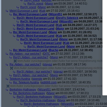
Re(4): voest
(
ducduc
am 03.06.2007, 13:01:55)
Re(5): voest
(
Major
am 03.06.2007, 14:40:51)
Re(3): voest
(
Major
am 04.06.2007, 12:11:04)
Meinl European Land
(
Kub
am 27.02.2007, 15:16:41)
Re: Meinl European Land
(
Wizard51
am 04.09.2007, 12:50:27)
Re(2): Meinl European Land
(
Devil's Sidekick
am 04.09.2007, 13:3
Re(3): Meinl European Land
(
Wizard51
am 04.09.2007, 13:38:20
Re(2): Meinl European Land
(
Kub
am 04.09.2007, 14:27:37)
Re(2): Meinl European Land
(
Major
am 12.09.2007, 21:03:24)
Re: Meinl European Land
(
Major
am 11.09.2007, 01:26:05)
Re(2): Meinl European Land
(
Kub
am 11.09.2007, 08:34:52)
Re(3): Meinl European Land
(
Major
am 11.09.2007, 11:17:59)
Re(4): Meinl European Land
(
Kub
am 11.09.2007, 20:13:29)
Re(5): Meinl European Land
(
Major
am 12.09.2007, 18:33:4
Re: Meinl European Land
(
Bucho
am 26.11.2007, 12:38:45)
Re: Aktien - nur welche?
(
DITC
am 27.02.2007, 23:12:39)
Re(2): Aktien - nur welche?
(
Major
am 27.02.2007, 23:20:48)
Vom Autor zurückgezogen oder Autor hat seine Registrierung nicht bes
Re: Aktien - nur welche?
(
playaz
am 01.03.2007, 08:17:34)
Vom Autor zurückgezogen oder Autor hat seine Registrierung nicht bestä
Re(3): Aktien - nur welche?
(
playaz
am 01.03.2007, 18:56:00)
Re(2): Aktien - nur welche?
(
Major
am 02.03.2007, 21:56:53)
Telekom Austria
(
spende
am 01.03.2007, 17:41:32)
Re: Telekom Austria
(
edi666.com
am 04.03.2007, 18:40:35)
Vom Autor zurückgezogen oder Autor hat seine Registrierung nicht bestätig
Berkshire-Hathaway
(
Wizard51
am 02.03.2007, 23:42:54)
Re: Berkshire-Hathaway
(
Major
am 03.03.2007, 17:30:21)
Re(2): Berkshire-Hathaway
(
Wizard51
am 03.03.2007, 17:33:23)
Re(3): Berkshire-Hathaway
(
Major
am 03.03.2007, 19:10:48)
Re(4): Berkshire-Hathaway
(
Wizard51
am 03.03.2007, 21:53:00