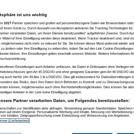
7 %
atsphäre ist uns wichtig
ere
1017
-Partner speichern und greifen auf personenbezogene Daten wie Browserdaten oder 
f Ihrem Gerät zu. Durch Auswahl von Akzeptieren aktivieren Sie Tracking-Technologien für d
artner verarbeiten Daten, um Ihnen Dienste bereitzustellen“ aufgeführten Zwecke. Durch Aus
 Widerruf Ihrer Einwilligung werden diese deaktiviert. Wenn Tracker deaktiviert sind, sind m
 möglicherweise nicht mehr so relevant für Sie. Sie können dieses Menü jederzeit wieder auf
 zu ändern oder Ihre Einwilligung zu widerrufen, indem Sie auf den Link Cookie-Einstellunge
eite klicken. Ihre Einstellungen gelten innerhalb unseres Website. Weitere Informationen fin
nschutzerklärung.
etroffenen Einstellungen auch Anbieter umfassen, die Daten in Drittstaaten ohne Vorliegen ei
itsbeschlusses gem Art 45 DSGVO und ohne geeignete Garantien gem Art 46 DSGVO übermi
gung auch hierfür (Art 49 Abs 1 lit a DSGVO). Dies gilt insbesondere für Datenübermittlungen i
esondere das Risiko, dass Ihre Daten durch Behörden zu Kontroll- und zu Überwachungsz
werden können, möglicherweise auch ohne Rechtsbehelfsmöglichkeiten. Dies können Sie abst
eweiligen Anbieter in der Liste keine Einwilligung abgeben.
nsere Partner verarbeiten Daten, um Folgendes bereitzustellen:
enschaften zur Identifikation aktiv abfragen. Verwendung genauer Standortdaten. Speichern 
ionen auf einem Endgerät. Personalisierte Werbung und Inhalte, Messung von Werbeleistung 
von Inhalten, Zielgruppenforschung sowie Entwicklung und Verbesserung von Angeboten.
rtner (Lieferanten)