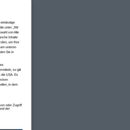
eindeutige
ie unter „Wir
wahl von Alle
anche Inhalte
rufen, um Ihre
n am unteren
den Sie in
nes
tteln, so gilt
n die USA. Es
wecken
ellen, in dem
von oder Zugriff
und der