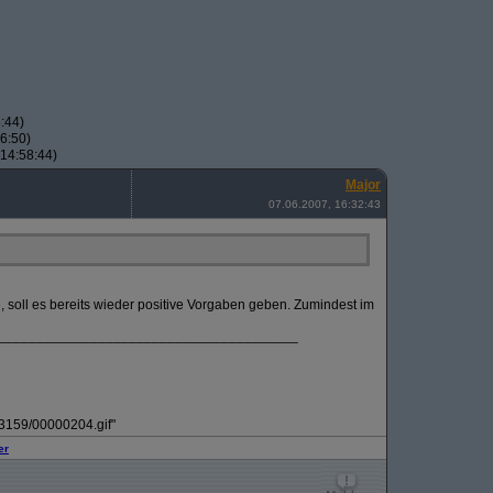
:44)
6:50)
14:58:44)
Major
07.06.2007, 16:32:43
, soll es bereits wieder positive Vorgaben geben. Zumindest im
_______________________________________
s/3159/00000204.gif"
er