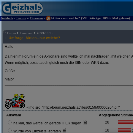
Geizhals
»
Forum
»
Finanzen
»
Aktien - nur welche? (590 Beiträge, 18996 Mal gelesen)
^
Forum
Finanzen
#
3937351
Umfrage: Aktien - nur welche?
Hallo!
Da hier im Forum einige Aktionäre sind wollte ich mal nachfragen, mit welchen A
Wenn möglich, postet auch gleich noch die ISIN oder WKN dazu.
Grüße
Major
_____________________________________________________________
<img src="http://forum.geizhals.at/files/3159/00000204.gif"
Auswahl
Abgegebene Stimm
28
na klar, das werde ich gerade HIER sagen
18
Würde von Einzeltitel abraten