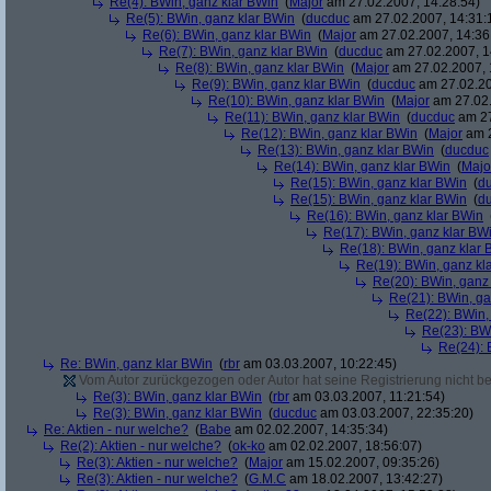
Re(4): BWin, ganz klar BWin
(
Major
am 27.02.2007, 14:28:54)
Re(5): BWin, ganz klar BWin
(
ducduc
am 27.02.2007, 14:31:
Re(6): BWin, ganz klar BWin
(
Major
am 27.02.2007, 14:36
Re(7): BWin, ganz klar BWin
(
ducduc
am 27.02.2007, 1
Re(8): BWin, ganz klar BWin
(
Major
am 27.02.2007, 
Re(9): BWin, ganz klar BWin
(
ducduc
am 27.02.20
Re(10): BWin, ganz klar BWin
(
Major
am 27.02.
Re(11): BWin, ganz klar BWin
(
ducduc
am 27
Re(12): BWin, ganz klar BWin
(
Major
am 2
Re(13): BWin, ganz klar BWin
(
ducduc
Re(14): BWin, ganz klar BWin
(
Majo
Re(15): BWin, ganz klar BWin
(
d
Re(15): BWin, ganz klar BWin
(
d
Re(16): BWin, ganz klar BWin
Re(17): BWin, ganz klar BW
Re(18): BWin, ganz klar 
Re(19): BWin, ganz kl
Re(20): BWin, ganz
Re(21): BWin, ga
Re(22): BWin,
Re(23): BW
Re(24): 
Re: BWin, ganz klar BWin
(
rbr
am 03.03.2007, 10:22:45)
Vom Autor zurückgezogen oder Autor hat seine Registrierung nicht bes
Re(3): BWin, ganz klar BWin
(
rbr
am 03.03.2007, 11:21:54)
Re(3): BWin, ganz klar BWin
(
ducduc
am 03.03.2007, 22:35:20)
Re: Aktien - nur welche?
(
Babe
am 02.02.2007, 14:35:34)
Re(2): Aktien - nur welche?
(
ok-ko
am 02.02.2007, 18:56:07)
Re(3): Aktien - nur welche?
(
Major
am 15.02.2007, 09:35:26)
Re(3): Aktien - nur welche?
(
G.M.C
am 18.02.2007, 13:42:27)