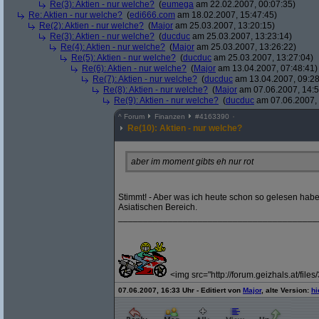
Re(3): Aktien - nur welche?
(
eumega
am 22.02.2007, 00:07:35)
Re: Aktien - nur welche?
(
edi666.com
am 18.02.2007, 15:47:45)
Re(2): Aktien - nur welche?
(
Major
am 25.03.2007, 13:20:15)
Re(3): Aktien - nur welche?
(
ducduc
am 25.03.2007, 13:23:14)
Re(4): Aktien - nur welche?
(
Major
am 25.03.2007, 13:26:22)
Re(5): Aktien - nur welche?
(
ducduc
am 25.03.2007, 13:27:04)
Re(6): Aktien - nur welche?
(
Major
am 13.04.2007, 07:48:41)
Re(7): Aktien - nur welche?
(
ducduc
am 13.04.2007, 09:28
Re(8): Aktien - nur welche?
(
Major
am 07.06.2007, 14:5
Re(9): Aktien - nur welche?
(
ducduc
am 07.06.2007, 
^
Forum
Finanzen
#
4163390
Re(10): Aktien - nur welche?
aber im moment gibts eh nur rot
Stimmt! - Aber was ich heute schon so gelesen habe
Asiatischen Bereich.
________________________________________
<img src="http://forum.geizhals.at/file
07.06.2007, 16:33 Uhr - Editiert von
Major
, alte Version:
hi