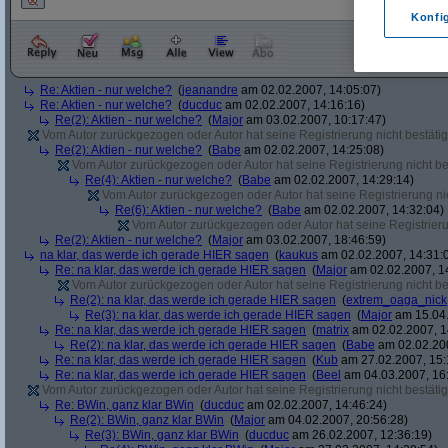
Konfi
Re: Aktien - nur welche?
(
jeanandre
am 02.02.2007, 14:05:07)
Re: Aktien - nur welche?
(
ducduc
am 02.02.2007, 14:16:16)
Re(2): Aktien - nur welche?
(
Major
am 03.02.2007, 10:17:47)
Vom Autor zurückgezogen oder Autor hat seine Registrierung nicht bestätig
Re(2): Aktien - nur welche?
(
Babe
am 02.02.2007, 14:25:08)
Vom Autor zurückgezogen oder Autor hat seine Registrierung nicht bes
Re(4): Aktien - nur welche?
(
Babe
am 02.02.2007, 14:29:14)
Vom Autor zurückgezogen oder Autor hat seine Registrierung nic
Re(6): Aktien - nur welche?
(
Babe
am 02.02.2007, 14:32:04)
Vom Autor zurückgezogen oder Autor hat seine Registrierun
Re(2): Aktien - nur welche?
(
Major
am 03.02.2007, 18:46:59)
na klar, das werde ich gerade HIER sagen
(
kaukus
am 02.02.2007, 14:31:
Re: na klar, das werde ich gerade HIER sagen
(
Major
am 02.02.2007, 1
Vom Autor zurückgezogen oder Autor hat seine Registrierung nicht bes
Re(2): na klar, das werde ich gerade HIER sagen
(
extrem_oaga_nick
Re(3): na klar, das werde ich gerade HIER sagen
(
Major
am 15.04.
Re: na klar, das werde ich gerade HIER sagen
(
matrix
am 02.02.2007, 1
Re(2): na klar, das werde ich gerade HIER sagen
(
Babe
am 02.02.200
Re: na klar, das werde ich gerade HIER sagen
(
Kub
am 27.02.2007, 15:
Re: na klar, das werde ich gerade HIER sagen
(
Beel
am 04.03.2007, 16:
Vom Autor zurückgezogen oder Autor hat seine Registrierung nicht bestätig
Re: BWin, ganz klar BWin
(
ducduc
am 02.02.2007, 14:46:24)
Re(2): BWin, ganz klar BWin
(
Major
am 04.02.2007, 20:56:28)
Re(3): BWin, ganz klar BWin
(
ducduc
am 26.02.2007, 12:36:19)