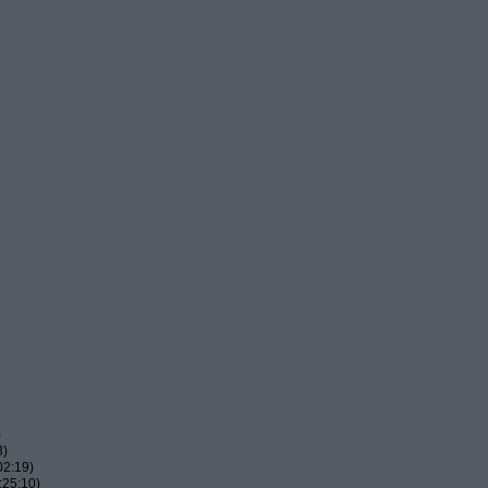
)
3)
02:19)
:25:10)