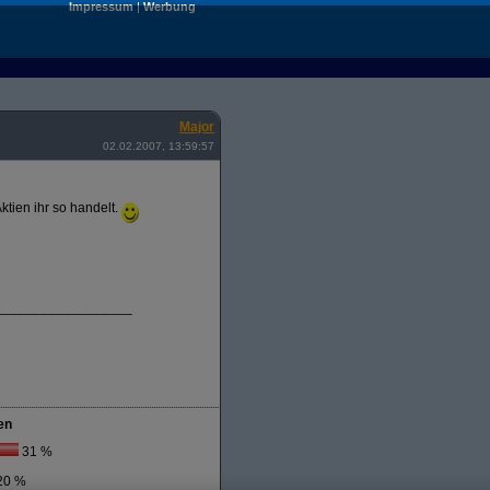
Impressum
|
Werbung
Major
02.02.2007, 13:59:57
ktien ihr so handelt.
__________________
en
31 %
20 %