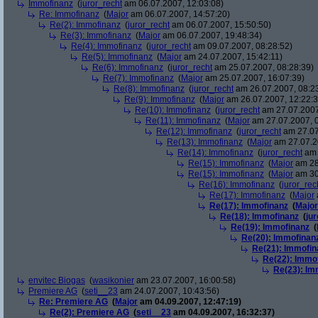
Immofinanz
(
juror_recht
am 06.07.2007, 12:03:08)
Re: Immofinanz
(
Major
am 06.07.2007, 14:57:20)
Re(2): Immofinanz
(
juror_recht
am 06.07.2007, 15:50:50)
Re(3): Immofinanz
(
Major
am 06.07.2007, 19:48:34)
Re(4): Immofinanz
(
juror_recht
am 09.07.2007, 08:28:52)
Re(5): Immofinanz
(
Major
am 24.07.2007, 15:42:11)
Re(6): Immofinanz
(
juror_recht
am 25.07.2007, 08:28:39)
Re(7): Immofinanz
(
Major
am 25.07.2007, 16:07:39)
Re(8): Immofinanz
(
juror_recht
am 26.07.2007, 08:2
Re(9): Immofinanz
(
Major
am 26.07.2007, 12:22:3
Re(10): Immofinanz
(
juror_recht
am 27.07.2007
Re(11): Immofinanz
(
Major
am 27.07.2007, 0
Re(12): Immofinanz
(
juror_recht
am 27.07
Re(13): Immofinanz
(
Major
am 27.07.2
Re(14): Immofinanz
(
juror_recht
am 
Re(15): Immofinanz
(
Major
am 28
Re(15): Immofinanz
(
Major
am 30
Re(16): Immofinanz
(
juror_rec
Re(17): Immofinanz
(
Major
Re(17): Immofinanz
(
Major
Re(18): Immofinanz
(
ju
Re(19): Immofinanz
(
Re(20): Immofinan
Re(21): Immofin
Re(22): Immo
Re(23): Im
envitec Biogas
(
wasikonier
am 23.07.2007, 16:00:58)
Premiere AG
(
seti__23
am 24.07.2007, 10:43:56)
Re: Premiere AG
(
Major
am 04.09.2007, 12:47:19)
Re(2): Premiere AG
(
seti__23
am 04.09.2007, 16:32:37)