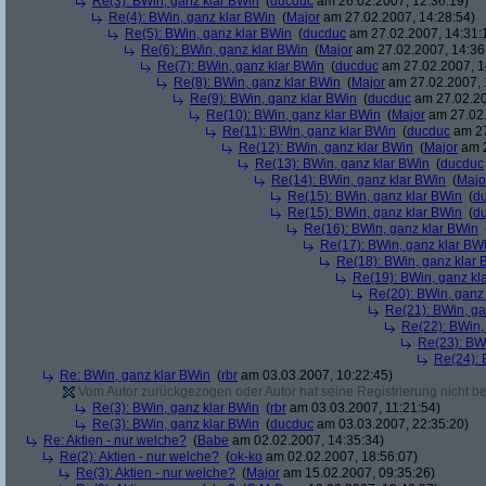
Re(3): BWin, ganz klar BWin
(
ducduc
am 26.02.2007, 12:36:19)
Re(4): BWin, ganz klar BWin
(
Major
am 27.02.2007, 14:28:54)
Re(5): BWin, ganz klar BWin
(
ducduc
am 27.02.2007, 14:31:
Re(6): BWin, ganz klar BWin
(
Major
am 27.02.2007, 14:36
Re(7): BWin, ganz klar BWin
(
ducduc
am 27.02.2007, 1
Re(8): BWin, ganz klar BWin
(
Major
am 27.02.2007, 
Re(9): BWin, ganz klar BWin
(
ducduc
am 27.02.20
Re(10): BWin, ganz klar BWin
(
Major
am 27.02.
Re(11): BWin, ganz klar BWin
(
ducduc
am 27
Re(12): BWin, ganz klar BWin
(
Major
am 2
Re(13): BWin, ganz klar BWin
(
ducduc
Re(14): BWin, ganz klar BWin
(
Majo
Re(15): BWin, ganz klar BWin
(
d
Re(15): BWin, ganz klar BWin
(
d
Re(16): BWin, ganz klar BWin
Re(17): BWin, ganz klar BW
Re(18): BWin, ganz klar 
Re(19): BWin, ganz kl
Re(20): BWin, ganz
Re(21): BWin, ga
Re(22): BWin,
Re(23): BW
Re(24): 
Re: BWin, ganz klar BWin
(
rbr
am 03.03.2007, 10:22:45)
Vom Autor zurückgezogen oder Autor hat seine Registrierung nicht bes
Re(3): BWin, ganz klar BWin
(
rbr
am 03.03.2007, 11:21:54)
Re(3): BWin, ganz klar BWin
(
ducduc
am 03.03.2007, 22:35:20)
Re: Aktien - nur welche?
(
Babe
am 02.02.2007, 14:35:34)
Re(2): Aktien - nur welche?
(
ok-ko
am 02.02.2007, 18:56:07)
Re(3): Aktien - nur welche?
(
Major
am 15.02.2007, 09:35:26)