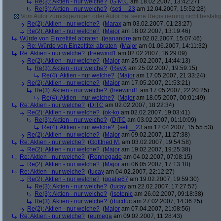
Re(3): Aktien - nur welche?
(
G.M.C
am 18.02.2007, 13:42:27)
Re(3): Aktien - nur welche?
(
seti__23
am 12.04.2007, 15:52:28)
Vom Autor zurückgezogen oder Autor hat seine Registrierung nicht bestätig
Re(2): Aktien - nur welche?
(
Marax
am 03.02.2007, 01:23:27)
Re(2): Aktien - nur welche?
(
Major
am 18.02.2007, 13:19:46)
Würde von Einzeltitel abraten
(
jeanandre
am 02.02.2007, 15:07:46)
Re: Würde von Einzeltitel abraten
(
Major
am 01.06.2007, 14:11:32)
Re: Aktien - nur welche?
(
freewind1
am 02.02.2007, 16:29:09)
Re(2): Aktien - nur welche?
(
Major
am 25.02.2007, 14:44:13)
Re(3): Aktien - nur welche?
(
RevX
am 25.02.2007, 19:59:15)
Re(4): Aktien - nur welche?
(
Major
am 17.05.2007, 21:33:24)
Re(2): Aktien - nur welche?
(
Major
am 17.05.2007, 21:53:21)
Re(3): Aktien - nur welche?
(
freewind1
am 17.05.2007, 22:20:25)
Re(4): Aktien - nur welche?
(
Major
am 18.05.2007, 00:01:49)
Re: Aktien - nur welche?
(
DITC
am 02.02.2007, 18:22:34)
Re(2): Aktien - nur welche?
(
ok-ko
am 02.02.2007, 19:03:41)
Re(3): Aktien - nur welche?
(
DITC
am 03.02.2007, 01:10:09)
Re(4): Aktien - nur welche?
(
seti__23
am 12.04.2007, 15:55:53)
Re(2): Aktien - nur welche?
(
Major
am 09.02.2007, 11:27:38)
Re: Aktien - nur welche?
(
Gottfried M.
am 03.02.2007, 19:54:58)
Re(2): Aktien - nur welche?
(
Major
am 19.02.2007, 19:25:38)
Re: Aktien - nur welche?
(
Rennegade
am 04.02.2007, 07:08:15)
Re(2): Aktien - nur welche?
(
Major
am 06.05.2007, 17:13:10)
Re: Aktien - nur welche?
(
tucay
am 04.02.2007, 22:12:27)
Re(2): Aktien - nur welche?
(
goalie67
am 19.02.2007, 19:59:30)
Re(3): Aktien - nur welche?
(
tucay
am 22.02.2007, 17:27:57)
Re(3): Aktien - nur welche?
(
isotonic
am 26.02.2007, 09:18:38)
Re(3): Aktien - nur welche?
(
ducduc
am 27.02.2007, 14:36:25)
Re(2): Aktien - nur welche?
(
Major
am 07.04.2007, 21:08:56)
Re: Aktien - nur welche?
(
eumega
am 09.02.2007, 11:28:43)