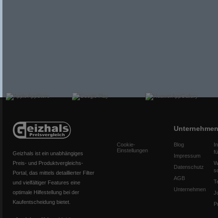
Unternehme
Cookie-
Blog
I
Einstellungen
f
Geizhals ist ein unabhängiges
Impressum
Preis- und Produktvergleichs-
W
Datenschutz
s
Portal, das mittels detaillierter Filter
AGB
T
und vielfältiger Features eine
Unternehmen
optimale Hilfestellung bei der
J
Kaufentscheidung bietet.
P