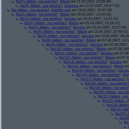
Re(2): Aktien - nur welche?
(
Major
am 21.02.2007, 22:08:48)
Re(3): Aktien - nur welche?
(
eumega
am 22.02.2007, 00:07:35)
Re: Aktien - nur welche?
(
edi666.com
am 18.02.2007, 15:47:45)
Re(2): Aktien - nur welche?
(
Major
am 25.03.2007, 13:20:15)
Re(3): Aktien - nur welche?
(
ducduc
am 25.03.2007, 13:23:14)
Re(4): Aktien - nur welche?
(
Major
am 25.03.2007, 13:26:22)
Re(5): Aktien - nur welche?
(
ducduc
am 25.03.2007, 13:27:04)
Re(6): Aktien - nur welche?
(
Major
am 13.04.2007, 07:48:41)
Re(7): Aktien - nur welche?
(
ducduc
am 13.04.2007, 09:28
Re(8): Aktien - nur welche?
(
Major
am 07.06.2007, 14:5
Re(9): Aktien - nur welche?
(
ducduc
am 07.06.2007, 
Re(10): Aktien - nur welche?
(
Major
am 07.06.2007
Re(11): Aktien - nur welche?
(
ducduc
am 07.06.
Re(12): Aktien - nur welche?
(
Major
am 07.06
Re(13): Aktien - nur welche?
(
ducduc
am 0
Re(14): Aktien - nur welche?
(
Major
am 
Re(15): Aktien - nur welche?
(
ducdu
Re(16): Aktien - nur welche?
(
Maj
Re(17): Aktien - nur welche?
(
Re(18): Aktien - nur welche
Re(19): Aktien - nur welc
Re(20): Aktien - nur w
Re(21): Aktien - nu
Re(22): Aktien -
Re(23): Aktien
Re(24): Akt
Re(25): 
Re(26)
Re(