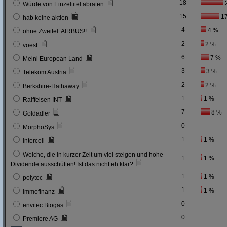
18
Würde von Einzeltitel abraten
15
1
hab keine aktien
4
4 %
ohne Zweifel: AIRBUS!!
2
2 %
voest
6
7 %
Meinl European Land
3
3 %
Telekom Austria
2
2 %
Berkshire-Hathaway
1
1 %
Raiffeisen INT
7
8 %
Goldadler
0
MorphoSys
1
1 %
Intercell
Welche, die in kurzer Zeit um viel steigen und hohe
1
1 %
Dividende ausschütten! Ist das nicht eh klar?
1
1 %
polytec
1
1 %
Immofinanz
0
envitec Biogas
0
Premiere AG