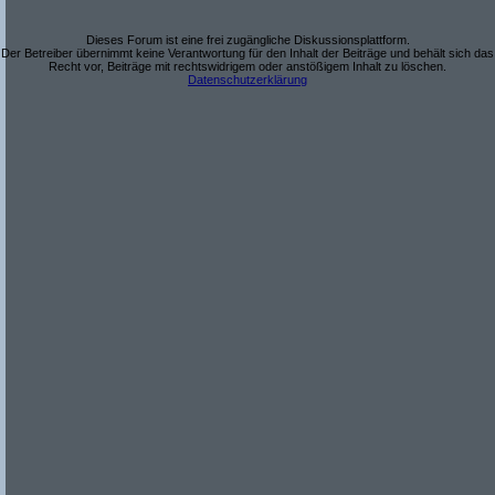
Dieses Forum ist eine frei zugängliche Diskussionsplattform.
Der Betreiber übernimmt keine Verantwortung für den Inhalt der Beiträge und behält sich das
Recht vor, Beiträge mit rechtswidrigem oder anstößigem Inhalt zu löschen.
Datenschutzerklärung