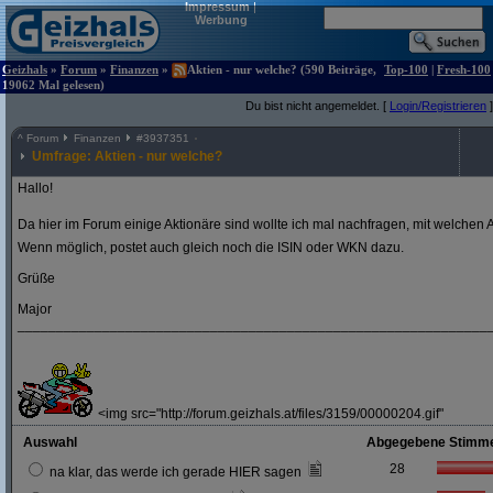
Impressum
|
Werbung
Geizhals
»
Forum
»
Finanzen
»
Aktien - nur welche? (590 Beiträge,
Top-100
|
Fresh-100
19062 Mal gelesen)
Du bist nicht angemeldet. [
Login/Registrieren
]
^
Forum
Finanzen
#
3937351
Umfrage: Aktien - nur welche?
Hallo!
Da hier im Forum einige Aktionäre sind wollte ich mal nachfragen, mit welchen A
Wenn möglich, postet auch gleich noch die ISIN oder WKN dazu.
Grüße
Major
_____________________________________________________________
<img src="http://forum.geizhals.at/files/3159/00000204.gif"
Auswahl
Abgegebene Stimm
28
na klar, das werde ich gerade HIER sagen