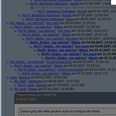
Re(5): Berkshire-Hathaway
(
josefh
am 07.05.2007, 13:46:53
Vom Autor zurückgezogen oder Autor hat seine Registrierun
Re(7): Berkshire-Hathaway
(
josefh
am 07.05.2007, 18:
Re(3): Berkshire-Hathaway
(
josefh
am 07.05.2007, 13:45:54)
Re(4): Berkshire-Hathaway
(
tucay
am 08.05.2007, 11:34:37)
Re: Aktien - nur welche?
(
mc.mani
am 05.03.2007, 11:26:51)
Re(2): Aktien - nur welche?
(
Major
am 05.03.2007, 12:39:33)
Re(3): Aktien - nur welche?
(
mc.mani
am 15.03.2007, 23:41:47)
Re(4): Aktien - nur welche?
(
Major
am 20.05.2007, 15:33:13)
Re(5): Aktien - nur welche?
(
mc.mani
am 22.05.2007, 18:05:02)
Re(6): Aktien - nur welche?
(
Major
am 04.09.2007, 12:52:2
Re(7): Aktien - nur welche?
(
mc.mani
am 04.09.2007, 22
Re(8): Aktien - nur welche?
(
Major
am 29.10.2007, 12
Re(9): Aktien - nur welche?
(
mc.mani
am 31.10.200
Re(10): Aktien - nur welche?
(
Major
am 16.11.20
Re: Aktien - nur welche?
(
Cherrymoon2002
am 05.03.2007, 21:50:16)
Re(2): Aktien - nur welche?
(
Major
am 06.03.2007, 23:25:52)
Re(3): Aktien - nur welche?
(
Cherrymoon2002
am 07.03.2007, 15:22
Re(4): Aktien - nur welche?
(
Major
am 07.03.2007, 16:27:17)
bwin
(
ducduc
am 06.03.2007, 10:02:09)
Re: bwin
(
redseven
am 06.03.2007, 23:37:42)
Re(2): bwin
(
ducduc
am 07.03.2007, 10:01:28)
Re: bwin
(
Major
am 07.03.2007, 11:56:00)
^
Forum
Finanzen
#
3997978
Re(2): bwin
Darum ging die Aktie gestern auch so richtig in die Höhe.