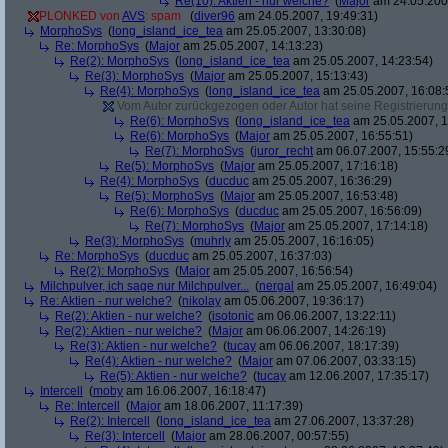
Re(10): Aktien - nur welche?
(
Major
am 24.05.2007
PLONKED von
AVS
: spam
(
diver96
am 24.05.2007, 19:49:31)
MorphoSys
(
long_island_ice_tea
am 25.05.2007, 13:30:08)
Re: MorphoSys
(
Major
am 25.05.2007, 14:13:23)
Re(2): MorphoSys
(
long_island_ice_tea
am 25.05.2007, 14:23:54)
Re(3): MorphoSys
(
Major
am 25.05.2007, 15:13:43)
Re(4): MorphoSys
(
long_island_ice_tea
am 25.05.2007, 16:08:
Vom Autor zurückgezogen oder Autor hat seine Registrierung 
Re(6): MorphoSys
(
long_island_ice_tea
am 25.05.2007, 1
Re(6): MorphoSys
(
Major
am 25.05.2007, 16:55:51)
Re(7): MorphoSys
(
juror_recht
am 06.07.2007, 15:55:2
Re(5): MorphoSys
(
Major
am 25.05.2007, 17:16:18)
Re(4): MorphoSys
(
ducduc
am 25.05.2007, 16:36:29)
Re(5): MorphoSys
(
Major
am 25.05.2007, 16:53:48)
Re(6): MorphoSys
(
ducduc
am 25.05.2007, 16:56:09)
Re(7): MorphoSys
(
Major
am 25.05.2007, 17:14:18)
Re(3): MorphoSys
(
muhrly
am 25.05.2007, 16:16:05)
Re: MorphoSys
(
ducduc
am 25.05.2007, 16:37:03)
Re(2): MorphoSys
(
Major
am 25.05.2007, 16:56:54)
Milchpulver, ich sage nur Milchpulver...
(
nergal
am 25.05.2007, 16:49:04)
Re: Aktien - nur welche?
(
nikolay
am 05.06.2007, 19:36:17)
Re(2): Aktien - nur welche?
(
isotonic
am 06.06.2007, 13:22:11)
Re(2): Aktien - nur welche?
(
Major
am 06.06.2007, 14:26:19)
Re(3): Aktien - nur welche?
(
tucay
am 06.06.2007, 18:17:39)
Re(4): Aktien - nur welche?
(
Major
am 07.06.2007, 03:33:15)
Re(5): Aktien - nur welche?
(
tucay
am 12.06.2007, 17:35:17)
Intercell
(
moby
am 16.06.2007, 16:18:47)
Re: Intercell
(
Major
am 18.06.2007, 11:17:39)
Re(2): Intercell
(
long_island_ice_tea
am 27.06.2007, 13:37:28)
Re(3): Intercell
(
Major
am 28.06.2007, 00:57:55)