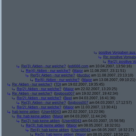
positive Vorgaben au
Re: positive Vorga
Re(2): positive 
Re(3): Aktien - nur welche?
(
edi666.com
am 10.04.2007, 13:50:16)
Re(4): Aktien - nur welche?
(
Major
am 11.08.2007, 23:11:51)
Re(5): Aktien - nur welche?
(
ducduc
am 11.08.2007, 23:13:10)
Re(6): Aktien - nur welche?
(
Major
am 13.08.2007, 09:10:21)
Re: Aktien - nur welche?
(
TDI
am 19.02.2007, 19:35:45)
Re(2): Aktien - nur welche?
(
Major
am 22.02.2007, 13:20:25)
Re: Aktien - nur welche?
(
bigboss007
am 19.02.2007, 19:42:34)
Re(2): Aktien - nur welche?
(
Beel
am 04.03.2007, 16:41:36)
Re(3): Aktien - nur welche?
(
bigboss007
am 04.03.2007, 17:12:57)
Re(2): Aktien - nur welche?
(
Major
am 11.03.2007, 13:30:41)
hab keine aktien
(
User48043
am 22.02.2007, 13:22:06)
Re: hab keine aktien
(
Major
am 04.03.2007, 11:44:24)
Re(2): hab keine aktien
(
User48043
am 04.03.2007, 15:56:56)
Re(3): hab keine aktien
(
Major
am 08.05.2007, 18:32:01)
Re(4): hab keine aktien
(
User48043
am 08.05.2007, 18:32:27)
Re(5): hab keine aktien
(
Major
am 08.05.2007, 18:59:22)