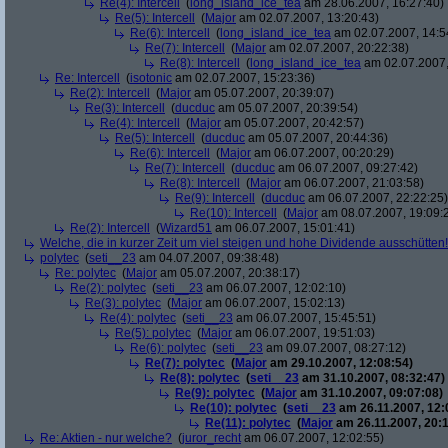
Re(4): Intercell
(
long_island_ice_tea
am 28.06.2007, 16:27:40)
Re(5): Intercell
(
Major
am 02.07.2007, 13:20:43)
Re(6): Intercell
(
long_island_ice_tea
am 02.07.2007, 14:5
Re(7): Intercell
(
Major
am 02.07.2007, 20:22:38)
Re(8): Intercell
(
long_island_ice_tea
am 02.07.2007,
Re: Intercell
(
isotonic
am 02.07.2007, 15:23:36)
Re(2): Intercell
(
Major
am 05.07.2007, 20:39:07)
Re(3): Intercell
(
ducduc
am 05.07.2007, 20:39:54)
Re(4): Intercell
(
Major
am 05.07.2007, 20:42:57)
Re(5): Intercell
(
ducduc
am 05.07.2007, 20:44:36)
Re(6): Intercell
(
Major
am 06.07.2007, 00:20:29)
Re(7): Intercell
(
ducduc
am 06.07.2007, 09:27:42)
Re(8): Intercell
(
Major
am 06.07.2007, 21:03:58)
Re(9): Intercell
(
ducduc
am 06.07.2007, 22:22:25)
Re(10): Intercell
(
Major
am 08.07.2007, 19:09:
Re(2): Intercell
(
Wizard51
am 06.07.2007, 15:01:41)
Welche, die in kurzer Zeit um viel steigen und hohe Dividende ausschütten! 
polytec
(
seti__23
am 04.07.2007, 09:38:48)
Re: polytec
(
Major
am 05.07.2007, 20:38:17)
Re(2): polytec
(
seti__23
am 06.07.2007, 12:02:10)
Re(3): polytec
(
Major
am 06.07.2007, 15:02:13)
Re(4): polytec
(
seti__23
am 06.07.2007, 15:45:51)
Re(5): polytec
(
Major
am 06.07.2007, 19:51:03)
Re(6): polytec
(
seti__23
am 09.07.2007, 08:27:12)
Re(7): polytec
(
Major
am 29.10.2007, 12:08:54)
Re(8): polytec
(
seti__23
am 31.10.2007, 08:32:47)
Re(9): polytec
(
Major
am 31.10.2007, 09:07:08)
Re(10): polytec
(
seti__23
am 26.11.2007, 12:
Re(11): polytec
(
Major
am 26.11.2007, 20:1
Re: Aktien - nur welche?
(
juror_recht
am 06.07.2007, 12:02:55)