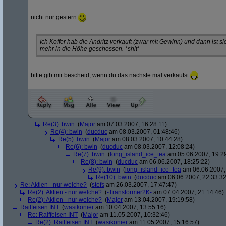
nicht nur gestern
Ich Koffer hab die Andritz verkauft (zwar mit Gewinn) und dann ist s
mehr in die Höhe geschossen. *shit*
bitte gib mir bescheid, wenn du das nächste mal verkaufst
Re(3): bwin
(
Major
am 07.03.2007, 16:28:11)
Re(4): bwin
(
ducduc
am 08.03.2007, 01:48:46)
Re(5): bwin
(
Major
am 08.03.2007, 10:44:28)
Re(6): bwin
(
ducduc
am 08.03.2007, 12:08:24)
Re(7): bwin
(
long_island_ice_tea
am 05.06.2007, 19:2
Re(8): bwin
(
ducduc
am 06.06.2007, 18:25:22)
Re(9): bwin
(
long_island_ice_tea
am 06.06.2007,
Re(10): bwin
(
ducduc
am 06.06.2007, 22:33:32
Re: Aktien - nur welche?
(
stefs
am 26.03.2007, 17:47:47)
Re(2): Aktien - nur welche?
(
-Transformer2K-
am 07.04.2007, 21:14:46)
Re(2): Aktien - nur welche?
(
Major
am 13.04.2007, 19:19:58)
Raiffeisen INT
(
wasikonier
am 10.04.2007, 13:55:16)
Re: Raiffeisen INT
(
Major
am 11.05.2007, 10:32:46)
Re(2): Raiffeisen INT
(
wasikonier
am 11.05.2007, 15:16:57)