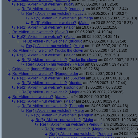
Re(2): Aktien - nur welche?
(
tucay
am 08.05.2007, 21:32:50)
Re(3): Aktien - nur welche?
(
eumega
am 09.05.2007, 01:13:44)
Re(4): Aktien - nur welche?
(
tucay
am 09.05.2007, 14:00:27)
Re(5): Aktien - nur welche?
(
eumega
am 09.05.2007, 15:28:18)
Re(5): Aktien - nur welche?
(
Major
am 23.05.2007, 23:15:37)
Re(2): Aktien - nur welche?
(
Major
am 19.07.2007, 11:31:56)
Re: Aktien - nur welche?
(
SteveB
am 09.05.2007, 14:19:34)
Re(2): Aktien - nur welche?
(
Major
am 09.05.2007, 14:35:41)
Re(3): Aktien - nur welche?
(
ducduc
am 09.05.2007, 16:57:59)
Re(4): Aktien - nur welche?
(
Major
am 11.05.2007, 20:10:27)
Re: Aktien - nur welche?
(
Yucko the clown
am 09.05.2007, 14:51:33)
Re(2): Aktien - nur welche?
(
Major
am 09.05.2007, 15:20:58)
Re(3): Aktien - nur welche?
(
Yucko the clown
am 09.05.2007, 15:27:3
Re(4): Aktien - nur welche?
(
Major
am 09.05.2007, 19:49:24)
Goldadler
(
InnereStimme
am 11.05.2007, 19:22:56)
Re: Aktien - nur welche?
(
Hungerleider
am 11.05.2007, 20:21:40)
Re(2): Aktien - nur welche?
(
edi666.com
am 18.05.2007, 00:16:58)
Re(3): Aktien - nur welche?
(
ducduc
am 20.05.2007, 18:27:44)
Re(2): Aktien - nur welche?
(
isotonic
am 18.05.2007, 00:33:02)
Re(3): Aktien - nur welche?
(
Major
am 23.05.2007, 23:58:26)
Re: Aktien - nur welche?
(
danko
am 24.05.2007, 00:07:54)
Re(2): Aktien - nur welche?
(
Major
am 24.05.2007, 00:29:45)
Re(3): Aktien - nur welche?
(
Penguin
am 24.05.2007, 00:44:16)
Re(4): Aktien - nur welche?
(
Major
am 24.05.2007, 15:53:13)
Re(5): Aktien - nur welche?
(
Penguin
am 24.05.2007, 16:55:37)
Re(6): Aktien - nur welche?
(
Major
am 24.05.2007, 19:23:06)
Re(7): Aktien - nur welche?
(
Penguin
am 24.05.2007, 21:1
Re(8): Aktien - nur welche?
(
Major
am 24.05.2007, 21:3
Re(9): Aktien - nur welche?
(
Penguin
am 24.05.2007,