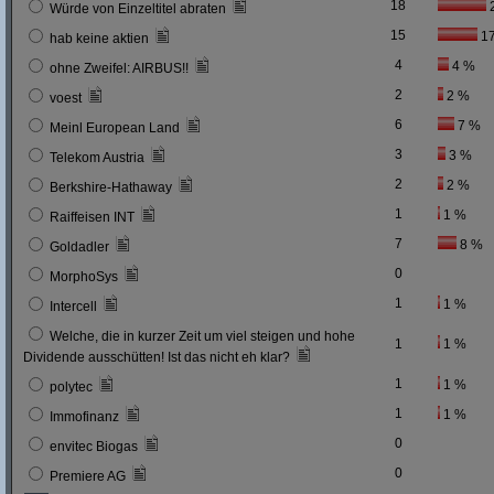
18
Würde von Einzeltitel abraten
15
1
hab keine aktien
4
4 %
ohne Zweifel: AIRBUS!!
2
2 %
voest
6
7 %
Meinl European Land
3
3 %
Telekom Austria
2
2 %
Berkshire-Hathaway
1
1 %
Raiffeisen INT
7
8 %
Goldadler
0
MorphoSys
1
1 %
Intercell
Welche, die in kurzer Zeit um viel steigen und hohe
1
1 %
Dividende ausschütten! Ist das nicht eh klar?
1
1 %
polytec
1
1 %
Immofinanz
0
envitec Biogas
0
Premiere AG