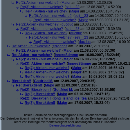
Re(2): Aktien - nur welche?
(
Major
am 13.08.2007, 13:30:30)
Re(3): Aktien - nur welche?
(
seti__23
am 13.08.2007, 14:52:00)
Re(4): Aktien - nur welche?
(
Major
am 14.08.2007, 16:43:49)
Re(5): Aktien - nur welche?
(
seti__23
am 14.08.2007, 20:46:02)
Re(6): Aktien - nur welche?
(
Major
am 15.08.2007, 01:31:38)
Re(2): Aktien - nur welche?
(
ducduc
am 13.08.2007, 15:03:33)
Re(3): Aktien - nur welche?
(
seti__23
am 13.08.2007, 15:39:35)
Re(4): Aktien - nur welche?
(
ducduc
am 13.08.2007, 15:45:29)
Re(5): Aktien - nur welche?
(
seti__23
am 13.08.2007, 15:53:06)
Re(6): Aktien - nur welche?
(
ducduc
am 13.08.2007, 16:00:0
Re: Aktien - nur welche?
(
edv-tipps
am 12.08.2007, 21:18:55)
Re(2): Aktien - nur welche?
(
Major
am 21.08.2007, 00:07:36)
Re: Aktien - nur welche?
(
InnereStimme
am 16.08.2007, 15:22:46)
Re(2): Aktien - nur welche?
(
Major
am 16.08.2007, 16:35:02)
Re(3): Aktien - nur welche?
(
InnereStimme
am 16.08.2007, 16:42:1
Re(4): Aktien - nur welche?
(
Major
am 16.08.2007, 16:55:47)
Re(4): Aktien - nur welche?
(
Major
am 16.08.2007, 17:59:02)
Re(4): Aktien - nur welche?
(
Major
am 16.08.2007, 19:03:21)
Bieraktien!!
(
Gottfried M.
am 12.09.2007, 20:03:35)
Re: Bieraktien!!
(
Major
am 12.09.2007, 23:58:18)
Re(2): Bieraktien!!
(
Gottfried M.
am 13.09.2007, 15:53:55)
Re(3): Bieraktien!!
(
Major
am 03.10.2007, 13:47:16)
Re(2): Bieraktien!!
(
long_island_ice_tea
am 16.09.2007, 20:42:14)
Re(3): Bieraktien!!
(
Major
am 17.09.2007, 15:23:06)
Dieses Forum ist eine frei zugängliche Diskussionsplattform.
Der Betreiber übernimmt keine Verantwortung für den Inhalt der Beiträge und behält sich das
Recht vor, Beiträge mit rechtswidrigem oder anstößigem Inhalt zu löschen.
Datenschutzerklärung