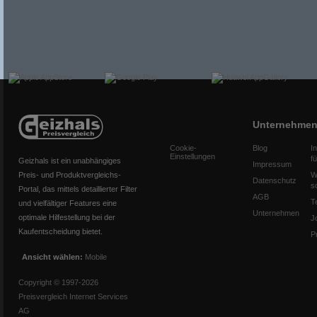
Unternehme
Cookie-
Blog
I
Einstellungen
f
Geizhals ist ein unabhängiges
Impressum
Preis- und Produktvergleichs-
W
Datenschutz
s
Portal, das mittels detaillierter Filter
AGB
T
und vielfältiger Features eine
Unternehmen
optimale Hilfestellung bei der
J
Kaufentscheidung bietet.
P
Ansicht wählen:
Mobile
Copyright © 1997-2026
Preisvergleich Internet Services
AG