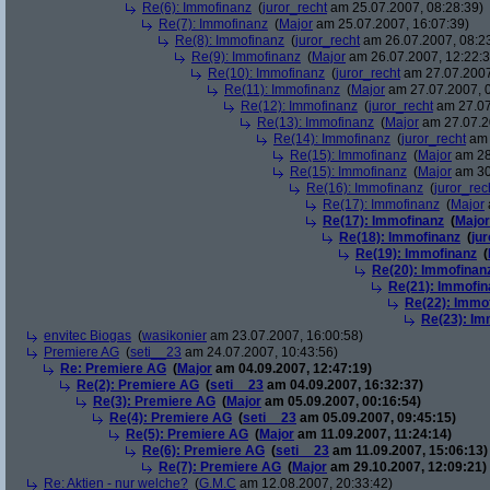
Re(6): Immofinanz
(
juror_recht
am 25.07.2007, 08:28:39)
Re(7): Immofinanz
(
Major
am 25.07.2007, 16:07:39)
Re(8): Immofinanz
(
juror_recht
am 26.07.2007, 08:2
Re(9): Immofinanz
(
Major
am 26.07.2007, 12:22:3
Re(10): Immofinanz
(
juror_recht
am 27.07.2007
Re(11): Immofinanz
(
Major
am 27.07.2007, 0
Re(12): Immofinanz
(
juror_recht
am 27.07
Re(13): Immofinanz
(
Major
am 27.07.2
Re(14): Immofinanz
(
juror_recht
am 
Re(15): Immofinanz
(
Major
am 28
Re(15): Immofinanz
(
Major
am 30
Re(16): Immofinanz
(
juror_rec
Re(17): Immofinanz
(
Major
Re(17): Immofinanz
(
Major
Re(18): Immofinanz
(
ju
Re(19): Immofinanz
(
Re(20): Immofinan
Re(21): Immofin
Re(22): Immo
Re(23): Im
envitec Biogas
(
wasikonier
am 23.07.2007, 16:00:58)
Premiere AG
(
seti__23
am 24.07.2007, 10:43:56)
Re: Premiere AG
(
Major
am 04.09.2007, 12:47:19)
Re(2): Premiere AG
(
seti__23
am 04.09.2007, 16:32:37)
Re(3): Premiere AG
(
Major
am 05.09.2007, 00:16:54)
Re(4): Premiere AG
(
seti__23
am 05.09.2007, 09:45:15)
Re(5): Premiere AG
(
Major
am 11.09.2007, 11:24:14)
Re(6): Premiere AG
(
seti__23
am 11.09.2007, 15:06:13)
Re(7): Premiere AG
(
Major
am 29.10.2007, 12:09:21)
Re: Aktien - nur welche?
(
G.M.C
am 12.08.2007, 20:33:42)