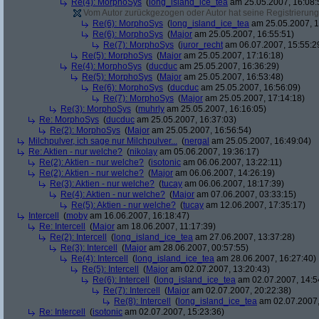
Re(4): MorphoSys
(
long_island_ice_tea
am 25.05.2007, 16:08:
Vom Autor zurückgezogen oder Autor hat seine Registrierung 
Re(6): MorphoSys
(
long_island_ice_tea
am 25.05.2007, 1
Re(6): MorphoSys
(
Major
am 25.05.2007, 16:55:51)
Re(7): MorphoSys
(
juror_recht
am 06.07.2007, 15:55:2
Re(5): MorphoSys
(
Major
am 25.05.2007, 17:16:18)
Re(4): MorphoSys
(
ducduc
am 25.05.2007, 16:36:29)
Re(5): MorphoSys
(
Major
am 25.05.2007, 16:53:48)
Re(6): MorphoSys
(
ducduc
am 25.05.2007, 16:56:09)
Re(7): MorphoSys
(
Major
am 25.05.2007, 17:14:18)
Re(3): MorphoSys
(
muhrly
am 25.05.2007, 16:16:05)
Re: MorphoSys
(
ducduc
am 25.05.2007, 16:37:03)
Re(2): MorphoSys
(
Major
am 25.05.2007, 16:56:54)
Milchpulver, ich sage nur Milchpulver...
(
nergal
am 25.05.2007, 16:49:04)
Re: Aktien - nur welche?
(
nikolay
am 05.06.2007, 19:36:17)
Re(2): Aktien - nur welche?
(
isotonic
am 06.06.2007, 13:22:11)
Re(2): Aktien - nur welche?
(
Major
am 06.06.2007, 14:26:19)
Re(3): Aktien - nur welche?
(
tucay
am 06.06.2007, 18:17:39)
Re(4): Aktien - nur welche?
(
Major
am 07.06.2007, 03:33:15)
Re(5): Aktien - nur welche?
(
tucay
am 12.06.2007, 17:35:17)
Intercell
(
moby
am 16.06.2007, 16:18:47)
Re: Intercell
(
Major
am 18.06.2007, 11:17:39)
Re(2): Intercell
(
long_island_ice_tea
am 27.06.2007, 13:37:28)
Re(3): Intercell
(
Major
am 28.06.2007, 00:57:55)
Re(4): Intercell
(
long_island_ice_tea
am 28.06.2007, 16:27:40)
Re(5): Intercell
(
Major
am 02.07.2007, 13:20:43)
Re(6): Intercell
(
long_island_ice_tea
am 02.07.2007, 14:5
Re(7): Intercell
(
Major
am 02.07.2007, 20:22:38)
Re(8): Intercell
(
long_island_ice_tea
am 02.07.2007,
Re: Intercell
(
isotonic
am 02.07.2007, 15:23:36)