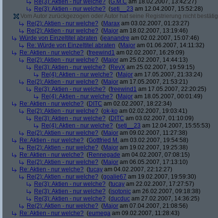
Re(3): Aktien - nur welche?
(
G.M.C
am 18.02.2007, 13:42:27)
Re(3): Aktien - nur welche?
(
seti__23
am 12.04.2007, 15:52:28)
Vom Autor zurückgezogen oder Autor hat seine Registrierung nicht bestätig
Re(2): Aktien - nur welche?
(
Marax
am 03.02.2007, 01:23:27)
Re(2): Aktien - nur welche?
(
Major
am 18.02.2007, 13:19:46)
Würde von Einzeltitel abraten
(
jeanandre
am 02.02.2007, 15:07:46)
Re: Würde von Einzeltitel abraten
(
Major
am 01.06.2007, 14:11:32)
Re: Aktien - nur welche?
(
freewind1
am 02.02.2007, 16:29:09)
Re(2): Aktien - nur welche?
(
Major
am 25.02.2007, 14:44:13)
Re(3): Aktien - nur welche?
(
RevX
am 25.02.2007, 19:59:15)
Re(4): Aktien - nur welche?
(
Major
am 17.05.2007, 21:33:24)
Re(2): Aktien - nur welche?
(
Major
am 17.05.2007, 21:53:21)
Re(3): Aktien - nur welche?
(
freewind1
am 17.05.2007, 22:20:25)
Re(4): Aktien - nur welche?
(
Major
am 18.05.2007, 00:01:49)
Re: Aktien - nur welche?
(
DITC
am 02.02.2007, 18:22:34)
Re(2): Aktien - nur welche?
(
ok-ko
am 02.02.2007, 19:03:41)
Re(3): Aktien - nur welche?
(
DITC
am 03.02.2007, 01:10:09)
Re(4): Aktien - nur welche?
(
seti__23
am 12.04.2007, 15:55:53)
Re(2): Aktien - nur welche?
(
Major
am 09.02.2007, 11:27:38)
Re: Aktien - nur welche?
(
Gottfried M.
am 03.02.2007, 19:54:58)
Re(2): Aktien - nur welche?
(
Major
am 19.02.2007, 19:25:38)
Re: Aktien - nur welche?
(
Rennegade
am 04.02.2007, 07:08:15)
Re(2): Aktien - nur welche?
(
Major
am 06.05.2007, 17:13:10)
Re: Aktien - nur welche?
(
tucay
am 04.02.2007, 22:12:27)
Re(2): Aktien - nur welche?
(
goalie67
am 19.02.2007, 19:59:30)
Re(3): Aktien - nur welche?
(
tucay
am 22.02.2007, 17:27:57)
Re(3): Aktien - nur welche?
(
isotonic
am 26.02.2007, 09:18:38)
Re(3): Aktien - nur welche?
(
ducduc
am 27.02.2007, 14:36:25)
Re(2): Aktien - nur welche?
(
Major
am 07.04.2007, 21:08:56)
Re: Aktien - nur welche?
(
eumega
am 09.02.2007, 11:28:43)