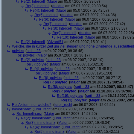
Re(2): Intercell
(
Major
am 05.07.2007, 20:39:07)
Re(3): Intercell
(
ducduc
am 05.07.2007, 20:39:54)
Re(4): Intercell
(
Major
am 05.07.2007, 20:42:57)
Re(5): Intercell
(
ducduc
am 05.07.2007, 20:44:36)
Re(6): Intercell
(
Major
am 06.07.2007, 00:20:29)
Re(7): Intercell
(
ducduc
am 06.07.2007, 09:27:42)
Re(8): Intercell
(
Major
am 06.07.2007, 21:03:58)
Re(9): Intercell
(
ducduc
am 06.07.2007, 22:22:25)
Re(10): Intercell
(
Major
am 08.07.2007, 19:09:
Re(2): Intercell
(
Wizard51
am 06.07.2007, 15:01:41)
Welche, die in kurzer Zeit um viel steigen und hohe Dividende ausschütten! 
polytec
(
seti__23
am 04.07.2007, 09:38:48)
Re: polytec
(
Major
am 05.07.2007, 20:38:17)
Re(2): polytec
(
seti__23
am 06.07.2007, 12:02:10)
Re(3): polytec
(
Major
am 06.07.2007, 15:02:13)
Re(4): polytec
(
seti__23
am 06.07.2007, 15:45:51)
Re(5): polytec
(
Major
am 06.07.2007, 19:51:03)
Re(6): polytec
(
seti__23
am 09.07.2007, 08:27:12)
Re(7): polytec
(
Major
am 29.10.2007, 12:08:54)
Re(8): polytec
(
seti__23
am 31.10.2007, 08:32:47)
Re(9): polytec
(
Major
am 31.10.2007, 09:07:08)
Re(10): polytec
(
seti__23
am 26.11.2007, 12:
Re(11): polytec
(
Major
am 26.11.2007, 20:1
Re: Aktien - nur welche?
(
juror_recht
am 06.07.2007, 12:02:55)
Immofinanz
(
juror_recht
am 06.07.2007, 12:03:08)
Re: Immofinanz
(
Major
am 06.07.2007, 14:57:20)
Re(2): Immofinanz
(
juror_recht
am 06.07.2007, 15:50:50)
Re(3): Immofinanz
(
Major
am 06.07.2007, 19:48:34)
Re(4): Immofinanz
(
juror_recht
am 09.07.2007, 08:28:52)
Re(5): Immofinanz
(
Major
am 24.07.2007, 15:42:11)