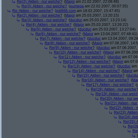
Re(2): Aktien - nur welche?
(
Major
am 21.02.2007, 22:08:48)
Re(3): Aktien - nur welche?
(
eumega
am 22.02.2007, 00:07:35)
Re: Aktien - nur welche?
(
edi666.com
am 18.02.2007, 15:47:45)
Re(2): Aktien - nur welche?
(
Major
am 25.03.2007, 13:20:15)
Re(3): Aktien - nur welche?
(
ducduc
am 25.03.2007, 13:23:14)
Re(4): Aktien - nur welche?
(
Major
am 25.03.2007, 13:26:22)
Re(5): Aktien - nur welche?
(
ducduc
am 25.03.2007, 13:27:04)
Re(6): Aktien - nur welche?
(
Major
am 13.04.2007, 07:48:41)
Re(7): Aktien - nur welche?
(
ducduc
am 13.04.2007, 09:28
Re(8): Aktien - nur welche?
(
Major
am 07.06.2007, 14:5
Re(9): Aktien - nur welche?
(
ducduc
am 07.06.2007, 
Re(10): Aktien - nur welche?
(
Major
am 07.06.2007
Re(11): Aktien - nur welche?
(
ducduc
am 07.06.
Re(12): Aktien - nur welche?
(
Major
am 07.06
Re(13): Aktien - nur welche?
(
ducduc
am 0
Re(14): Aktien - nur welche?
(
Major
am 
Re(15): Aktien - nur welche?
(
ducdu
Re(16): Aktien - nur welche?
(
Maj
Re(17): Aktien - nur welche?
(
Re(18): Aktien - nur welche
Re(19): Aktien - nur welc
Re(20): Aktien - nur w
Re(21): Aktien - nu
Re(22): Aktien -
Re(23): Aktien
Re(24): Akt
Re(25): 
Re(26)
Re(