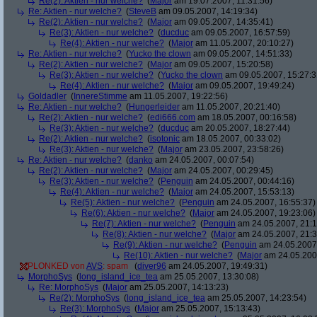
Re(2): Aktien - nur welche?
(
Major
am 19.07.2007, 11:31:56)
Re: Aktien - nur welche?
(
SteveB
am 09.05.2007, 14:19:34)
Re(2): Aktien - nur welche?
(
Major
am 09.05.2007, 14:35:41)
Re(3): Aktien - nur welche?
(
ducduc
am 09.05.2007, 16:57:59)
Re(4): Aktien - nur welche?
(
Major
am 11.05.2007, 20:10:27)
Re: Aktien - nur welche?
(
Yucko the clown
am 09.05.2007, 14:51:33)
Re(2): Aktien - nur welche?
(
Major
am 09.05.2007, 15:20:58)
Re(3): Aktien - nur welche?
(
Yucko the clown
am 09.05.2007, 15:27:3
Re(4): Aktien - nur welche?
(
Major
am 09.05.2007, 19:49:24)
Goldadler
(
InnereStimme
am 11.05.2007, 19:22:56)
Re: Aktien - nur welche?
(
Hungerleider
am 11.05.2007, 20:21:40)
Re(2): Aktien - nur welche?
(
edi666.com
am 18.05.2007, 00:16:58)
Re(3): Aktien - nur welche?
(
ducduc
am 20.05.2007, 18:27:44)
Re(2): Aktien - nur welche?
(
isotonic
am 18.05.2007, 00:33:02)
Re(3): Aktien - nur welche?
(
Major
am 23.05.2007, 23:58:26)
Re: Aktien - nur welche?
(
danko
am 24.05.2007, 00:07:54)
Re(2): Aktien - nur welche?
(
Major
am 24.05.2007, 00:29:45)
Re(3): Aktien - nur welche?
(
Penguin
am 24.05.2007, 00:44:16)
Re(4): Aktien - nur welche?
(
Major
am 24.05.2007, 15:53:13)
Re(5): Aktien - nur welche?
(
Penguin
am 24.05.2007, 16:55:37)
Re(6): Aktien - nur welche?
(
Major
am 24.05.2007, 19:23:06)
Re(7): Aktien - nur welche?
(
Penguin
am 24.05.2007, 21:1
Re(8): Aktien - nur welche?
(
Major
am 24.05.2007, 21:3
Re(9): Aktien - nur welche?
(
Penguin
am 24.05.2007,
Re(10): Aktien - nur welche?
(
Major
am 24.05.2007
PLONKED von
AVS
: spam
(
diver96
am 24.05.2007, 19:49:31)
MorphoSys
(
long_island_ice_tea
am 25.05.2007, 13:30:08)
Re: MorphoSys
(
Major
am 25.05.2007, 14:13:23)
Re(2): MorphoSys
(
long_island_ice_tea
am 25.05.2007, 14:23:54)
Re(3): MorphoSys
(
Major
am 25.05.2007, 15:13:43)