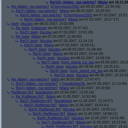
Re(10): Aktien - nur welche?
(
Major
am 16.11.20
Re: Aktien - nur welche?
(
Cherrymoon2002
am 05.03.2007, 21:50:16)
Re(2): Aktien - nur welche?
(
Major
am 06.03.2007, 23:25:52)
Re(3): Aktien - nur welche?
(
Cherrymoon2002
am 07.03.2007, 15:22
Re(4): Aktien - nur welche?
(
Major
am 07.03.2007, 16:27:17)
bwin
(
ducduc
am 06.03.2007, 10:02:09)
Re: bwin
(
redseven
am 06.03.2007, 23:37:42)
Re(2): bwin
(
ducduc
am 07.03.2007, 10:01:28)
Re: bwin
(
Major
am 07.03.2007, 11:56:00)
Re(2): bwin
(
ducduc
am 07.03.2007, 12:24:13)
Re(3): bwin
(
Major
am 07.03.2007, 16:28:11)
Re(4): bwin
(
ducduc
am 08.03.2007, 01:48:46)
Re(5): bwin
(
Major
am 08.03.2007, 10:44:28)
Re(6): bwin
(
ducduc
am 08.03.2007, 12:08:24)
Re(7): bwin
(
long_island_ice_tea
am 05.06.2007, 19:2
Re(8): bwin
(
ducduc
am 06.06.2007, 18:25:22)
Re(9): bwin
(
long_island_ice_tea
am 06.06.2007,
Re(10): bwin
(
ducduc
am 06.06.2007, 22:33:32
Re: Aktien - nur welche?
(
stefs
am 26.03.2007, 17:47:47)
Re(2): Aktien - nur welche?
(
-Transformer2K-
am 07.04.2007, 21:14:46)
Re(2): Aktien - nur welche?
(
Major
am 13.04.2007, 19:19:58)
Raiffeisen INT
(
wasikonier
am 10.04.2007, 13:55:16)
Re: Raiffeisen INT
(
Major
am 11.05.2007, 10:32:46)
Re(2): Raiffeisen INT
(
wasikonier
am 11.05.2007, 15:16:57)
Re(3): Raiffeisen INT
(
Major
am 11.05.2007, 18:53:41)
Re(4): Raiffeisen INT
(
ducduc
am 11.05.2007, 18:55:11)
Re(5): Raiffeisen INT
(
Major
am 11.05.2007, 18:58:21)
Re(6): Raiffeisen INT
(
ducduc
am 11.05.2007, 19:03:46)
Re(7): Raiffeisen INT
(
Major
am 11.05.2007, 19:13:54)
Re(8): Raiffeisen INT
(
ducduc
am 11.05.2007, 19:15