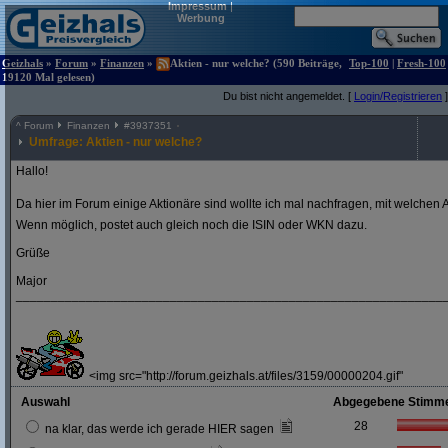
Impressum
|
Werbung
Geizhals
»
Forum
»
Finanzen
»
Aktien - nur welche? (590 Beiträge,
Top-100
|
Fresh-100
19120 Mal gelesen)
Du bist nicht angemeldet. [
Login/Registrieren
]
^
Forum
Finanzen
#
3937351
Umfrage: Aktien - nur welche?
Hallo!
Da hier im Forum einige Aktionäre sind wollte ich mal nachfragen, mit welchen A
Wenn möglich, postet auch gleich noch die ISIN oder WKN dazu.
Grüße
Major
_____________________________________________________________
<img src="http://forum.geizhals.at/files/3159/00000204.gif"
Auswahl
Abgegebene Stimm
28
na klar, das werde ich gerade HIER sagen