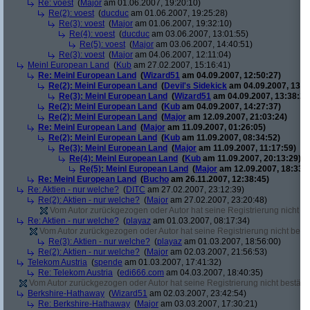
Re: voest
(
Major
am 01.06.2007, 19:20:10)
Re(2): voest
(
ducduc
am 01.06.2007, 19:25:28)
Re(3): voest
(
Major
am 01.06.2007, 19:32:10)
Re(4): voest
(
ducduc
am 03.06.2007, 13:01:55)
Re(5): voest
(
Major
am 03.06.2007, 14:40:51)
Re(3): voest
(
Major
am 04.06.2007, 12:11:04)
Meinl European Land
(
Kub
am 27.02.2007, 15:16:41)
Re: Meinl European Land
(
Wizard51
am 04.09.2007, 12:50:27)
Re(2): Meinl European Land
(
Devil's Sidekick
am 04.09.2007, 13:3
Re(3): Meinl European Land
(
Wizard51
am 04.09.2007, 13:38:20
Re(2): Meinl European Land
(
Kub
am 04.09.2007, 14:27:37)
Re(2): Meinl European Land
(
Major
am 12.09.2007, 21:03:24)
Re: Meinl European Land
(
Major
am 11.09.2007, 01:26:05)
Re(2): Meinl European Land
(
Kub
am 11.09.2007, 08:34:52)
Re(3): Meinl European Land
(
Major
am 11.09.2007, 11:17:59)
Re(4): Meinl European Land
(
Kub
am 11.09.2007, 20:13:29)
Re(5): Meinl European Land
(
Major
am 12.09.2007, 18:33:4
Re: Meinl European Land
(
Bucho
am 26.11.2007, 12:38:45)
Re: Aktien - nur welche?
(
DITC
am 27.02.2007, 23:12:39)
Re(2): Aktien - nur welche?
(
Major
am 27.02.2007, 23:20:48)
Vom Autor zurückgezogen oder Autor hat seine Registrierung nicht bes
Re: Aktien - nur welche?
(
playaz
am 01.03.2007, 08:17:34)
Vom Autor zurückgezogen oder Autor hat seine Registrierung nicht bestä
Re(3): Aktien - nur welche?
(
playaz
am 01.03.2007, 18:56:00)
Re(2): Aktien - nur welche?
(
Major
am 02.03.2007, 21:56:53)
Telekom Austria
(
spende
am 01.03.2007, 17:41:32)
Re: Telekom Austria
(
edi666.com
am 04.03.2007, 18:40:35)
Vom Autor zurückgezogen oder Autor hat seine Registrierung nicht bestätig
Berkshire-Hathaway
(
Wizard51
am 02.03.2007, 23:42:54)
Re: Berkshire-Hathaway
(
Major
am 03.03.2007, 17:30:21)