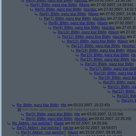
Re(3): BWin, ganz klar BWin
(
ducduc
am 26.02.2007, 12:36:19)
Re(4): BWin, ganz klar BWin
(
Major
am 27.02.2007, 14:28:54)
Re(5): BWin, ganz klar BWin
(
ducduc
am 27.02.2007, 14:31:
Re(6): BWin, ganz klar BWin
(
Major
am 27.02.2007, 14:36
Re(7): BWin, ganz klar BWin
(
ducduc
am 27.02.2007, 1
Re(8): BWin, ganz klar BWin
(
Major
am 27.02.2007, 
Re(9): BWin, ganz klar BWin
(
ducduc
am 27.02.20
Re(10): BWin, ganz klar BWin
(
Major
am 27.02.
Re(11): BWin, ganz klar BWin
(
ducduc
am 27
Re(12): BWin, ganz klar BWin
(
Major
am 2
Re(13): BWin, ganz klar BWin
(
ducduc
Re(14): BWin, ganz klar BWin
(
Majo
Re(15): BWin, ganz klar BWin
(
d
Re(15): BWin, ganz klar BWin
(
d
Re(16): BWin, ganz klar BWin
Re(17): BWin, ganz klar BW
Re(18): BWin, ganz klar 
Re(19): BWin, ganz kl
Re(20): BWin, ganz
Re(21): BWin, ga
Re(22): BWin,
Re(23): BW
Re(24): 
Re: BWin, ganz klar BWin
(
rbr
am 03.03.2007, 10:22:45)
Vom Autor zurückgezogen oder Autor hat seine Registrierung nicht bes
Re(3): BWin, ganz klar BWin
(
rbr
am 03.03.2007, 11:21:54)
Re(3): BWin, ganz klar BWin
(
ducduc
am 03.03.2007, 22:35:20)
Re: Aktien - nur welche?
(
Babe
am 02.02.2007, 14:35:34)
Re(2): Aktien - nur welche?
(
ok-ko
am 02.02.2007, 18:56:07)
Re(3): Aktien - nur welche?
(
Major
am 15.02.2007, 09:35:26)