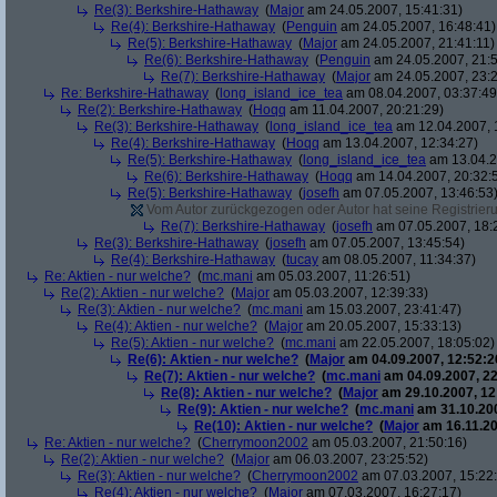
Re(3): Berkshire-Hathaway
(
Major
am 24.05.2007, 15:41:31)
Re(4): Berkshire-Hathaway
(
Penguin
am 24.05.2007, 16:48:41)
Re(5): Berkshire-Hathaway
(
Major
am 24.05.2007, 21:41:11)
Re(6): Berkshire-Hathaway
(
Penguin
am 24.05.2007, 21:5
Re(7): Berkshire-Hathaway
(
Major
am 24.05.2007, 23:2
Re: Berkshire-Hathaway
(
long_island_ice_tea
am 08.04.2007, 03:37:49
Re(2): Berkshire-Hathaway
(
Hoqq
am 11.04.2007, 20:21:29)
Re(3): Berkshire-Hathaway
(
long_island_ice_tea
am 12.04.2007, 
Re(4): Berkshire-Hathaway
(
Hoqq
am 13.04.2007, 12:34:27)
Re(5): Berkshire-Hathaway
(
long_island_ice_tea
am 13.04.2
Re(6): Berkshire-Hathaway
(
Hoqq
am 14.04.2007, 20:32:
Re(5): Berkshire-Hathaway
(
josefh
am 07.05.2007, 13:46:53
Vom Autor zurückgezogen oder Autor hat seine Registrierun
Re(7): Berkshire-Hathaway
(
josefh
am 07.05.2007, 18:
Re(3): Berkshire-Hathaway
(
josefh
am 07.05.2007, 13:45:54)
Re(4): Berkshire-Hathaway
(
tucay
am 08.05.2007, 11:34:37)
Re: Aktien - nur welche?
(
mc.mani
am 05.03.2007, 11:26:51)
Re(2): Aktien - nur welche?
(
Major
am 05.03.2007, 12:39:33)
Re(3): Aktien - nur welche?
(
mc.mani
am 15.03.2007, 23:41:47)
Re(4): Aktien - nur welche?
(
Major
am 20.05.2007, 15:33:13)
Re(5): Aktien - nur welche?
(
mc.mani
am 22.05.2007, 18:05:02)
Re(6): Aktien - nur welche?
(
Major
am 04.09.2007, 12:52:2
Re(7): Aktien - nur welche?
(
mc.mani
am 04.09.2007, 22
Re(8): Aktien - nur welche?
(
Major
am 29.10.2007, 12
Re(9): Aktien - nur welche?
(
mc.mani
am 31.10.200
Re(10): Aktien - nur welche?
(
Major
am 16.11.20
Re: Aktien - nur welche?
(
Cherrymoon2002
am 05.03.2007, 21:50:16)
Re(2): Aktien - nur welche?
(
Major
am 06.03.2007, 23:25:52)
Re(3): Aktien - nur welche?
(
Cherrymoon2002
am 07.03.2007, 15:22
Re(4): Aktien - nur welche?
(
Major
am 07.03.2007, 16:27:17)