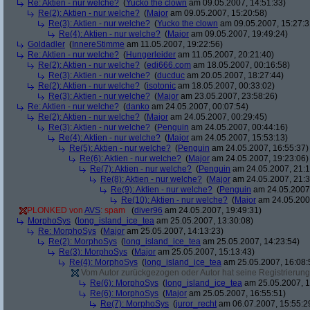
Re: Aktien - nur welche?
(
Yucko the clown
am 09.05.2007, 14:51:33)
Re(2): Aktien - nur welche?
(
Major
am 09.05.2007, 15:20:58)
Re(3): Aktien - nur welche?
(
Yucko the clown
am 09.05.2007, 15:27:3
Re(4): Aktien - nur welche?
(
Major
am 09.05.2007, 19:49:24)
Goldadler
(
InnereStimme
am 11.05.2007, 19:22:56)
Re: Aktien - nur welche?
(
Hungerleider
am 11.05.2007, 20:21:40)
Re(2): Aktien - nur welche?
(
edi666.com
am 18.05.2007, 00:16:58)
Re(3): Aktien - nur welche?
(
ducduc
am 20.05.2007, 18:27:44)
Re(2): Aktien - nur welche?
(
isotonic
am 18.05.2007, 00:33:02)
Re(3): Aktien - nur welche?
(
Major
am 23.05.2007, 23:58:26)
Re: Aktien - nur welche?
(
danko
am 24.05.2007, 00:07:54)
Re(2): Aktien - nur welche?
(
Major
am 24.05.2007, 00:29:45)
Re(3): Aktien - nur welche?
(
Penguin
am 24.05.2007, 00:44:16)
Re(4): Aktien - nur welche?
(
Major
am 24.05.2007, 15:53:13)
Re(5): Aktien - nur welche?
(
Penguin
am 24.05.2007, 16:55:37)
Re(6): Aktien - nur welche?
(
Major
am 24.05.2007, 19:23:06)
Re(7): Aktien - nur welche?
(
Penguin
am 24.05.2007, 21:1
Re(8): Aktien - nur welche?
(
Major
am 24.05.2007, 21:3
Re(9): Aktien - nur welche?
(
Penguin
am 24.05.2007,
Re(10): Aktien - nur welche?
(
Major
am 24.05.2007
PLONKED von
AVS
: spam
(
diver96
am 24.05.2007, 19:49:31)
MorphoSys
(
long_island_ice_tea
am 25.05.2007, 13:30:08)
Re: MorphoSys
(
Major
am 25.05.2007, 14:13:23)
Re(2): MorphoSys
(
long_island_ice_tea
am 25.05.2007, 14:23:54)
Re(3): MorphoSys
(
Major
am 25.05.2007, 15:13:43)
Re(4): MorphoSys
(
long_island_ice_tea
am 25.05.2007, 16:08:
Vom Autor zurückgezogen oder Autor hat seine Registrierung 
Re(6): MorphoSys
(
long_island_ice_tea
am 25.05.2007, 1
Re(6): MorphoSys
(
Major
am 25.05.2007, 16:55:51)
Re(7): MorphoSys
(
juror_recht
am 06.07.2007, 15:55:2