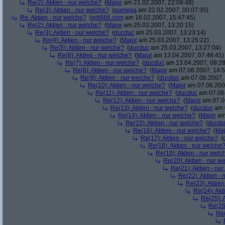
Re(2): Aktien - nur welche?
(
Major
am 21.02.2007, 22:08:48)
Re(3): Aktien - nur welche?
(
eumega
am 22.02.2007, 00:07:35)
Re: Aktien - nur welche?
(
edi666.com
am 18.02.2007, 15:47:45)
Re(2): Aktien - nur welche?
(
Major
am 25.03.2007, 13:20:15)
Re(3): Aktien - nur welche?
(
ducduc
am 25.03.2007, 13:23:14)
Re(4): Aktien - nur welche?
(
Major
am 25.03.2007, 13:26:22)
Re(5): Aktien - nur welche?
(
ducduc
am 25.03.2007, 13:27:04)
Re(6): Aktien - nur welche?
(
Major
am 13.04.2007, 07:48:41)
Re(7): Aktien - nur welche?
(
ducduc
am 13.04.2007, 09:28
Re(8): Aktien - nur welche?
(
Major
am 07.06.2007, 14:5
Re(9): Aktien - nur welche?
(
ducduc
am 07.06.2007, 
Re(10): Aktien - nur welche?
(
Major
am 07.06.2007
Re(11): Aktien - nur welche?
(
ducduc
am 07.06.
Re(12): Aktien - nur welche?
(
Major
am 07.06
Re(13): Aktien - nur welche?
(
ducduc
am 0
Re(14): Aktien - nur welche?
(
Major
am 
Re(15): Aktien - nur welche?
(
ducdu
Re(16): Aktien - nur welche?
(
Maj
Re(17): Aktien - nur welche?
(
Re(18): Aktien - nur welche
Re(19): Aktien - nur welc
Re(20): Aktien - nur w
Re(21): Aktien - nu
Re(22): Aktien -
Re(23): Aktien
Re(24): Akt
Re(25): 
Re(26)
Re(