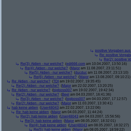
positive Vorgaben au
Re: positive Vorga
Re(2): positive 
Re(3): Aktien - nur welche?
(
edi666.com
am 10.04.2007, 13:50:16)
Re(4): Aktien - nur welche?
(
Major
am 11.08.2007, 23:11:51)
Re(5): Aktien - nur welche?
(
ducduc
am 11.08.2007, 23:13:10)
Re(6): Aktien - nur welche?
(
Major
am 13.08.2007, 09:10:21)
Re: Aktien - nur welche?
(
TDI
am 19.02.2007, 19:35:45)
Re(2): Aktien - nur welche?
(
Major
am 22.02.2007, 13:20:25)
Re: Aktien - nur welche?
(
bigboss007
am 19.02.2007, 19:42:34)
Re(2): Aktien - nur welche?
(
Beel
am 04.03.2007, 16:41:36)
Re(3): Aktien - nur welche?
(
bigboss007
am 04.03.2007, 17:12:57)
Re(2): Aktien - nur welche?
(
Major
am 11.03.2007, 13:30:41)
hab keine aktien
(
User48043
am 22.02.2007, 13:22:06)
Re: hab keine aktien
(
Major
am 04.03.2007, 11:44:24)
Re(2): hab keine aktien
(
User48043
am 04.03.2007, 15:56:56)
Re(3): hab keine aktien
(
Major
am 08.05.2007, 18:32:01)
Re(4): hab keine aktien
(
User48043
am 08.05.2007, 18:32:27)
Re(5): hab keine aktien
(
Major
am 08.05.2007, 18:59:22)