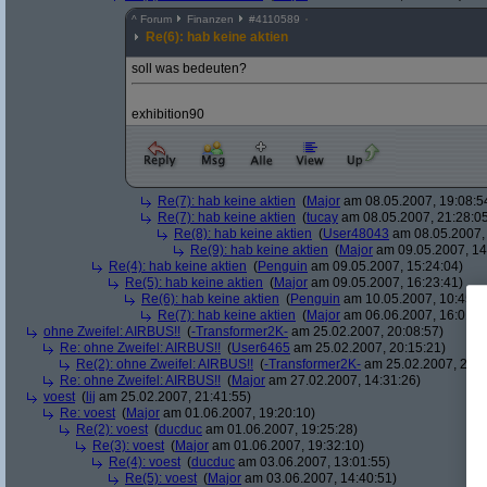
^
Forum
Finanzen
#
4110589
Re(6): hab keine aktien
soll was bedeuten?
exhibition90
Re(7): hab keine aktien
(
Major
am 08.05.2007, 19:08:5
Re(7): hab keine aktien
(
tucay
am 08.05.2007, 21:28:0
Re(8): hab keine aktien
(
User48043
am 08.05.2007, 
Re(9): hab keine aktien
(
Major
am 09.05.2007, 14
Re(4): hab keine aktien
(
Penguin
am 09.05.2007, 15:24:04)
Re(5): hab keine aktien
(
Major
am 09.05.2007, 16:23:41)
Re(6): hab keine aktien
(
Penguin
am 10.05.2007, 10:45:4
Re(7): hab keine aktien
(
Major
am 06.06.2007, 16:01:5
ohne Zweifel: AIRBUS!!
(
-Transformer2K-
am 25.02.2007, 20:08:57)
Re: ohne Zweifel: AIRBUS!!
(
User6465
am 25.02.2007, 20:15:21)
Re(2): ohne Zweifel: AIRBUS!!
(
-Transformer2K-
am 25.02.2007, 20:1
Re: ohne Zweifel: AIRBUS!!
(
Major
am 27.02.2007, 14:31:26)
voest
(
lij
am 25.02.2007, 21:41:55)
Re: voest
(
Major
am 01.06.2007, 19:20:10)
Re(2): voest
(
ducduc
am 01.06.2007, 19:25:28)
Re(3): voest
(
Major
am 01.06.2007, 19:32:10)
Re(4): voest
(
ducduc
am 03.06.2007, 13:01:55)
Re(5): voest
(
Major
am 03.06.2007, 14:40:51)