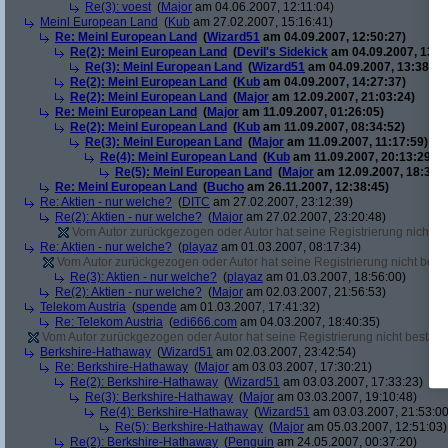
Re(3): voest
(
Major
am 04.06.2007, 12:11:04)
Meinl European Land
(
Kub
am 27.02.2007, 15:16:41)
Re: Meinl European Land
(
Wizard51
am 04.09.2007, 12:50:27)
Re(2): Meinl European Land
(
Devil's Sidekick
am 04.09.2007, 13:3
Re(3): Meinl European Land
(
Wizard51
am 04.09.2007, 13:38:20
Re(2): Meinl European Land
(
Kub
am 04.09.2007, 14:27:37)
Re(2): Meinl European Land
(
Major
am 12.09.2007, 21:03:24)
Re: Meinl European Land
(
Major
am 11.09.2007, 01:26:05)
Re(2): Meinl European Land
(
Kub
am 11.09.2007, 08:34:52)
Re(3): Meinl European Land
(
Major
am 11.09.2007, 11:17:59)
Re(4): Meinl European Land
(
Kub
am 11.09.2007, 20:13:29)
Re(5): Meinl European Land
(
Major
am 12.09.2007, 18:33:4
Re: Meinl European Land
(
Bucho
am 26.11.2007, 12:38:45)
Re: Aktien - nur welche?
(
DITC
am 27.02.2007, 23:12:39)
Re(2): Aktien - nur welche?
(
Major
am 27.02.2007, 23:20:48)
Vom Autor zurückgezogen oder Autor hat seine Registrierung nicht bes
Re: Aktien - nur welche?
(
playaz
am 01.03.2007, 08:17:34)
Vom Autor zurückgezogen oder Autor hat seine Registrierung nicht bestä
Re(3): Aktien - nur welche?
(
playaz
am 01.03.2007, 18:56:00)
Re(2): Aktien - nur welche?
(
Major
am 02.03.2007, 21:56:53)
Telekom Austria
(
spende
am 01.03.2007, 17:41:32)
Re: Telekom Austria
(
edi666.com
am 04.03.2007, 18:40:35)
Vom Autor zurückgezogen oder Autor hat seine Registrierung nicht bestätig
Berkshire-Hathaway
(
Wizard51
am 02.03.2007, 23:42:54)
Re: Berkshire-Hathaway
(
Major
am 03.03.2007, 17:30:21)
Re(2): Berkshire-Hathaway
(
Wizard51
am 03.03.2007, 17:33:23)
Re(3): Berkshire-Hathaway
(
Major
am 03.03.2007, 19:10:48)
Re(4): Berkshire-Hathaway
(
Wizard51
am 03.03.2007, 21:53:00
Re(5): Berkshire-Hathaway
(
Major
am 05.03.2007, 12:51:03)
Re(2): Berkshire-Hathaway
(
Penguin
am 24.05.2007, 00:37:20)