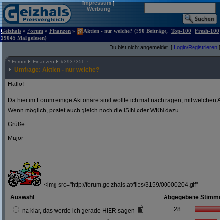
Impressum
|
Werbung
Geizhals
»
Forum
»
Finanzen
»
Aktien - nur welche? (590 Beiträge,
Top-100
|
Fresh-100
19045 Mal gelesen)
Du bist nicht angemeldet. [
Login/Registrieren
]
^
Forum
Finanzen
#
3937351
Umfrage: Aktien - nur welche?
Hallo!
Da hier im Forum einige Aktionäre sind wollte ich mal nachfragen, mit welchen A
Wenn möglich, postet auch gleich noch die ISIN oder WKN dazu.
Grüße
Major
_____________________________________________________________
<img src="http://forum.geizhals.at/files/3159/00000204.gif"
Auswahl
Abgegebene Stimm
28
na klar, das werde ich gerade HIER sagen