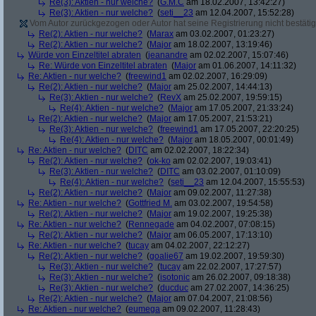
Re(3): Aktien - nur welche?
(
G.M.C
am 18.02.2007, 13:42:27)
Re(3): Aktien - nur welche?
(
seti__23
am 12.04.2007, 15:52:28)
Vom Autor zurückgezogen oder Autor hat seine Registrierung nicht bestätig
Re(2): Aktien - nur welche?
(
Marax
am 03.02.2007, 01:23:27)
Re(2): Aktien - nur welche?
(
Major
am 18.02.2007, 13:19:46)
Würde von Einzeltitel abraten
(
jeanandre
am 02.02.2007, 15:07:46)
Re: Würde von Einzeltitel abraten
(
Major
am 01.06.2007, 14:11:32)
Re: Aktien - nur welche?
(
freewind1
am 02.02.2007, 16:29:09)
Re(2): Aktien - nur welche?
(
Major
am 25.02.2007, 14:44:13)
Re(3): Aktien - nur welche?
(
RevX
am 25.02.2007, 19:59:15)
Re(4): Aktien - nur welche?
(
Major
am 17.05.2007, 21:33:24)
Re(2): Aktien - nur welche?
(
Major
am 17.05.2007, 21:53:21)
Re(3): Aktien - nur welche?
(
freewind1
am 17.05.2007, 22:20:25)
Re(4): Aktien - nur welche?
(
Major
am 18.05.2007, 00:01:49)
Re: Aktien - nur welche?
(
DITC
am 02.02.2007, 18:22:34)
Re(2): Aktien - nur welche?
(
ok-ko
am 02.02.2007, 19:03:41)
Re(3): Aktien - nur welche?
(
DITC
am 03.02.2007, 01:10:09)
Re(4): Aktien - nur welche?
(
seti__23
am 12.04.2007, 15:55:53)
Re(2): Aktien - nur welche?
(
Major
am 09.02.2007, 11:27:38)
Re: Aktien - nur welche?
(
Gottfried M.
am 03.02.2007, 19:54:58)
Re(2): Aktien - nur welche?
(
Major
am 19.02.2007, 19:25:38)
Re: Aktien - nur welche?
(
Rennegade
am 04.02.2007, 07:08:15)
Re(2): Aktien - nur welche?
(
Major
am 06.05.2007, 17:13:10)
Re: Aktien - nur welche?
(
tucay
am 04.02.2007, 22:12:27)
Re(2): Aktien - nur welche?
(
goalie67
am 19.02.2007, 19:59:30)
Re(3): Aktien - nur welche?
(
tucay
am 22.02.2007, 17:27:57)
Re(3): Aktien - nur welche?
(
isotonic
am 26.02.2007, 09:18:38)
Re(3): Aktien - nur welche?
(
ducduc
am 27.02.2007, 14:36:25)
Re(2): Aktien - nur welche?
(
Major
am 07.04.2007, 21:08:56)
Re: Aktien - nur welche?
(
eumega
am 09.02.2007, 11:28:43)