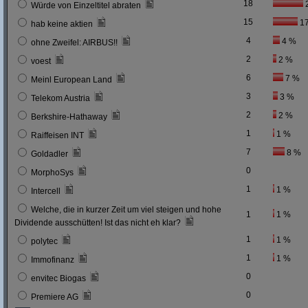
18
Würde von Einzeltitel abraten
15
1
hab keine aktien
4
4 %
ohne Zweifel: AIRBUS!!
2
2 %
voest
6
7 %
Meinl European Land
3
3 %
Telekom Austria
2
2 %
Berkshire-Hathaway
1
1 %
Raiffeisen INT
7
8 %
Goldadler
0
MorphoSys
1
1 %
Intercell
Welche, die in kurzer Zeit um viel steigen und hohe
1
1 %
Dividende ausschütten! Ist das nicht eh klar?
1
1 %
polytec
1
1 %
Immofinanz
0
envitec Biogas
0
Premiere AG