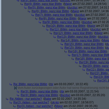
Re(3): BWin, ganz klar BWin
(
ducduc
am 26.02.2007, 12:36:19)
Re(4): BWin, ganz klar BWin
(
Major
am 27.02.2007, 14:28:54)
Re(5): BWin, ganz klar BWin
(
ducduc
am 27.02.2007, 14:31:
Re(6): BWin, ganz klar BWin
(
Major
am 27.02.2007, 14:36
Re(7): BWin, ganz klar BWin
(
ducduc
am 27.02.2007, 1
Re(8): BWin, ganz klar BWin
(
Major
am 27.02.2007, 
Re(9): BWin, ganz klar BWin
(
ducduc
am 27.02.20
Re(10): BWin, ganz klar BWin
(
Major
am 27.02.
Re(11): BWin, ganz klar BWin
(
ducduc
am 27
Re(12): BWin, ganz klar BWin
(
Major
am 2
Re(13): BWin, ganz klar BWin
(
ducduc
Re(14): BWin, ganz klar BWin
(
Majo
Re(15): BWin, ganz klar BWin
(
d
Re(15): BWin, ganz klar BWin
(
d
Re(16): BWin, ganz klar BWin
Re(17): BWin, ganz klar BW
Re(18): BWin, ganz klar 
Re(19): BWin, ganz kl
Re(20): BWin, ganz
Re(21): BWin, ga
Re(22): BWin,
Re(23): BW
Re(24): 
Re: BWin, ganz klar BWin
(
rbr
am 03.03.2007, 10:22:45)
Vom Autor zurückgezogen oder Autor hat seine Registrierung nicht bes
Re(3): BWin, ganz klar BWin
(
rbr
am 03.03.2007, 11:21:54)
Re(3): BWin, ganz klar BWin
(
ducduc
am 03.03.2007, 22:35:20)
Re: Aktien - nur welche?
(
Babe
am 02.02.2007, 14:35:34)
Re(2): Aktien - nur welche?
(
ok-ko
am 02.02.2007, 18:56:07)
Re(3): Aktien - nur welche?
(
Major
am 15.02.2007, 09:35:26)