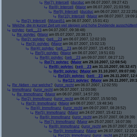
Re(7): Intercell
(
ducduc
am 06.07.2007, 09:27:42)
Re(8): Intercell
(
Major
am 06.07.2007, 21:03:58)
Re(9): Intercell
(
ducduc
am 06.07.2007, 22:22:25)
Re(10): Intercell
(
Major
am 08.07.2007, 19:09:
Re(2): Intercell
(
Wizard51
am 06.07.2007, 15:01:41)
Welche, die in kurzer Zeit um viel steigen und hohe Dividende ausschütten! 
polytec
(
seti__23
am 04.07.2007, 09:38:48)
Re: polytec
(
Major
am 05.07.2007, 20:38:17)
Re(2): polytec
(
seti__23
am 06.07.2007, 12:02:10)
Re(3): polytec
(
Major
am 06.07.2007, 15:02:13)
Re(4): polytec
(
seti__23
am 06.07.2007, 15:45:51)
Re(5): polytec
(
Major
am 06.07.2007, 19:51:03)
Re(6): polytec
(
seti__23
am 09.07.2007, 08:27:12)
Re(7): polytec
(
Major
am 29.10.2007, 12:08:54)
Re(8): polytec
(
seti__23
am 31.10.2007, 08:32:47)
Re(9): polytec
(
Major
am 31.10.2007, 09:07:08)
Re(10): polytec
(
seti__23
am 26.11.2007, 12:
Re(11): polytec
(
Major
am 26.11.2007, 20:1
Re: Aktien - nur welche?
(
juror_recht
am 06.07.2007, 12:02:55)
Immofinanz
(
juror_recht
am 06.07.2007, 12:03:08)
Re: Immofinanz
(
Major
am 06.07.2007, 14:57:20)
Re(2): Immofinanz
(
juror_recht
am 06.07.2007, 15:50:50)
Re(3): Immofinanz
(
Major
am 06.07.2007, 19:48:34)
Re(4): Immofinanz
(
juror_recht
am 09.07.2007, 08:28:52)
Re(5): Immofinanz
(
Major
am 24.07.2007, 15:42:11)
Re(6): Immofinanz
(
juror_recht
am 25.07.2007, 08:28:39)
Re(7): Immofinanz
(
Major
am 25.07.2007, 16:07:39)
Re(8): Immofinanz
(
juror_recht
am 26.07.2007, 08:2
Re(9): Immofinanz
(
Major
am 26.07.2007, 12:22:3
Re(10): Immofinanz
(
juror_recht
am 27.07.2007