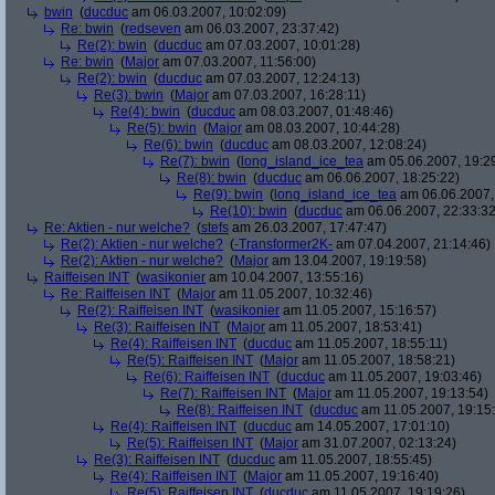
bwin
(
ducduc
am 06.03.2007, 10:02:09)
Re: bwin
(
redseven
am 06.03.2007, 23:37:42)
Re(2): bwin
(
ducduc
am 07.03.2007, 10:01:28)
Re: bwin
(
Major
am 07.03.2007, 11:56:00)
Re(2): bwin
(
ducduc
am 07.03.2007, 12:24:13)
Re(3): bwin
(
Major
am 07.03.2007, 16:28:11)
Re(4): bwin
(
ducduc
am 08.03.2007, 01:48:46)
Re(5): bwin
(
Major
am 08.03.2007, 10:44:28)
Re(6): bwin
(
ducduc
am 08.03.2007, 12:08:24)
Re(7): bwin
(
long_island_ice_tea
am 05.06.2007, 19:2
Re(8): bwin
(
ducduc
am 06.06.2007, 18:25:22)
Re(9): bwin
(
long_island_ice_tea
am 06.06.2007,
Re(10): bwin
(
ducduc
am 06.06.2007, 22:33:32
Re: Aktien - nur welche?
(
stefs
am 26.03.2007, 17:47:47)
Re(2): Aktien - nur welche?
(
-Transformer2K-
am 07.04.2007, 21:14:46)
Re(2): Aktien - nur welche?
(
Major
am 13.04.2007, 19:19:58)
Raiffeisen INT
(
wasikonier
am 10.04.2007, 13:55:16)
Re: Raiffeisen INT
(
Major
am 11.05.2007, 10:32:46)
Re(2): Raiffeisen INT
(
wasikonier
am 11.05.2007, 15:16:57)
Re(3): Raiffeisen INT
(
Major
am 11.05.2007, 18:53:41)
Re(4): Raiffeisen INT
(
ducduc
am 11.05.2007, 18:55:11)
Re(5): Raiffeisen INT
(
Major
am 11.05.2007, 18:58:21)
Re(6): Raiffeisen INT
(
ducduc
am 11.05.2007, 19:03:46)
Re(7): Raiffeisen INT
(
Major
am 11.05.2007, 19:13:54)
Re(8): Raiffeisen INT
(
ducduc
am 11.05.2007, 19:15
Re(4): Raiffeisen INT
(
ducduc
am 14.05.2007, 17:01:10)
Re(5): Raiffeisen INT
(
Major
am 31.07.2007, 02:13:24)
Re(3): Raiffeisen INT
(
ducduc
am 11.05.2007, 18:55:45)
Re(4): Raiffeisen INT
(
Major
am 11.05.2007, 19:16:40)
Re(5): Raiffeisen INT
(
ducduc
am 11.05.2007, 19:19:26)