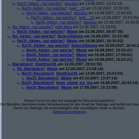
Re(2): Aktien - nur welche?
(
ducduc
am 13.08.2007, 15:03:33)
Re(3): Aktien - nur welche?
(
seti__23
am 13.08.2007, 15:39:35)
Re(4): Aktien - nur welche?
(
ducduc
am 13.08.2007, 15:45:29)
Re(5): Aktien - nur welche?
(
seti__23
am 13.08.2007, 15:53:06)
Re(6): Aktien - nur welche?
(
ducduc
am 13.08.2007, 16:00:0
Re: Aktien - nur welche?
(
edv-tipps
am 12.08.2007, 21:18:55)
Re(2): Aktien - nur welche?
(
Major
am 21.08.2007, 00:07:36)
Re: Aktien - nur welche?
(
InnereStimme
am 16.08.2007, 15:22:46)
Re(2): Aktien - nur welche?
(
Major
am 16.08.2007, 16:35:02)
Re(3): Aktien - nur welche?
(
InnereStimme
am 16.08.2007, 16:42:1
Re(4): Aktien - nur welche?
(
Major
am 16.08.2007, 16:55:47)
Re(4): Aktien - nur welche?
(
Major
am 16.08.2007, 17:59:02)
Re(4): Aktien - nur welche?
(
Major
am 16.08.2007, 19:03:21)
Bieraktien!!
(
Gottfried M.
am 12.09.2007, 20:03:35)
Re: Bieraktien!!
(
Major
am 12.09.2007, 23:58:18)
Re(2): Bieraktien!!
(
Gottfried M.
am 13.09.2007, 15:53:55)
Re(3): Bieraktien!!
(
Major
am 03.10.2007, 13:47:16)
Re(2): Bieraktien!!
(
long_island_ice_tea
am 16.09.2007, 20:42:14)
Re(3): Bieraktien!!
(
Major
am 17.09.2007, 15:23:06)
Dieses Forum ist eine frei zugängliche Diskussionsplattform.
Der Betreiber übernimmt keine Verantwortung für den Inhalt der Beiträge und behält sich das
Recht vor, Beiträge mit rechtswidrigem oder anstößigem Inhalt zu löschen.
Datenschutzerklärung