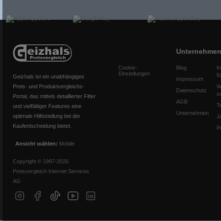
Unternehme
Cookie-
Blog
I
Einstellungen
f
Geizhals ist ein unabhängiges
Impressum
Preis- und Produktvergleichs-
W
Datenschutz
s
Portal, das mittels detaillierter Filter
AGB
T
und vielfältiger Features eine
Unternehmen
optimale Hilfestellung bei der
J
Kaufentscheidung bietet.
P
Ansicht wählen:
Mobile
Copyright © 1997-2026
Preisvergleich Internet Services
AG