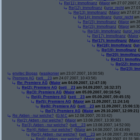
Re(11): Immofinanz
(
Major
am 27.07.2007, 0
Re(12): Immofinanz
(
juror_recht
am 27.07
Re(13): Immofinanz
(
Major
am 27.07.2
Re(14): Immofinanz
(
juror_recht
am 
Re(15): Immofinanz
(
Major
am 28
Re(15): Immofinanz
(
Major
am 30
Re(16): Immofinanz
(
juror_rec
Re(17): Immofinanz
(
Major
Re(17): Immofinanz
(
Major
Re(18): Immofinanz
(
ju
Re(19): Immofinanz
(
Re(20): Immofinan
Re(21): Immofin
Re(22): Immo
Re(23): Im
envitec Biogas
(
wasikonier
am 23.07.2007, 16:00:58)
Premiere AG
(
seti__23
am 24.07.2007, 10:43:56)
Re: Premiere AG
(
Major
am 04.09.2007, 12:47:19)
Re(2): Premiere AG
(
seti__23
am 04.09.2007, 16:32:37)
Re(3): Premiere AG
(
Major
am 05.09.2007, 00:16:54)
Re(4): Premiere AG
(
seti__23
am 05.09.2007, 09:45:15)
Re(5): Premiere AG
(
Major
am 11.09.2007, 11:24:14)
Re(6): Premiere AG
(
seti__23
am 11.09.2007, 15:06:13)
Re(7): Premiere AG
(
Major
am 29.10.2007, 12:09:21)
Re: Aktien - nur welche?
(
G.M.C
am 12.08.2007, 20:33:42)
Re(2): Aktien - nur welche?
(
Major
am 13.08.2007, 13:30:30)
Re(3): Aktien - nur welche?
(
seti__23
am 13.08.2007, 14:52:00)
Re(4): Aktien - nur welche?
(
Major
am 14.08.2007, 16:43:49)
Re(5): Aktien - nur welche?
(
seti__23
am 14.08.2007, 20:46:02)
Re(6): Aktien - nur welche?
(
Major
am 15.08.2007, 01:31:38)