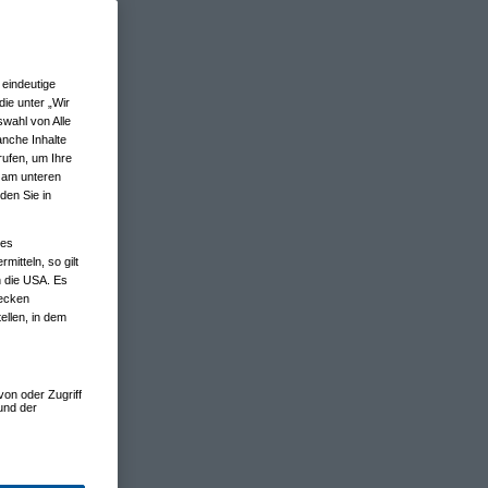
eindeutige
ie unter „Wir
wahl von Alle
anche Inhalte
rufen, um Ihre
n am unteren
den Sie in
nes
tteln, so gilt
n die USA. Es
wecken
ellen, in dem
von oder Zugriff
und der