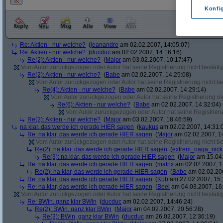
Konfi
Re: Aktien - nur welche?
(
jeanandre
am 02.02.2007, 14:05:07)
Re: Aktien - nur welche?
(
ducduc
am 02.02.2007, 14:16:16)
Re(2): Aktien - nur welche?
(
Major
am 03.02.2007, 10:17:47)
Vom Autor zurückgezogen oder Autor hat seine Registrierung nicht bestätig
Re(2): Aktien - nur welche?
(
Babe
am 02.02.2007, 14:25:08)
Vom Autor zurückgezogen oder Autor hat seine Registrierung nicht bes
Re(4): Aktien - nur welche?
(
Babe
am 02.02.2007, 14:29:14)
Vom Autor zurückgezogen oder Autor hat seine Registrierung nic
Re(6): Aktien - nur welche?
(
Babe
am 02.02.2007, 14:32:04)
Vom Autor zurückgezogen oder Autor hat seine Registrierun
Re(2): Aktien - nur welche?
(
Major
am 03.02.2007, 18:46:59)
na klar, das werde ich gerade HIER sagen
(
kaukus
am 02.02.2007, 14:31:
Re: na klar, das werde ich gerade HIER sagen
(
Major
am 02.02.2007, 1
Vom Autor zurückgezogen oder Autor hat seine Registrierung nicht bes
Re(2): na klar, das werde ich gerade HIER sagen
(
extrem_oaga_nick
Re(3): na klar, das werde ich gerade HIER sagen
(
Major
am 15.04.
Re: na klar, das werde ich gerade HIER sagen
(
matrix
am 02.02.2007, 1
Re(2): na klar, das werde ich gerade HIER sagen
(
Babe
am 02.02.200
Re: na klar, das werde ich gerade HIER sagen
(
Kub
am 27.02.2007, 15:
Re: na klar, das werde ich gerade HIER sagen
(
Beel
am 04.03.2007, 16:
Vom Autor zurückgezogen oder Autor hat seine Registrierung nicht bestätig
Re: BWin, ganz klar BWin
(
ducduc
am 02.02.2007, 14:46:24)
Re(2): BWin, ganz klar BWin
(
Major
am 04.02.2007, 20:56:28)
Re(3): BWin, ganz klar BWin
(
ducduc
am 26.02.2007, 12:36:19)