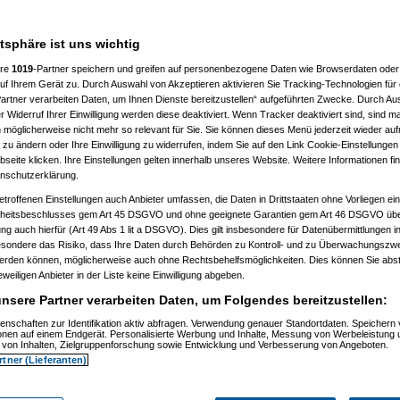
7 %
atsphäre ist uns wichtig
ere
1019
-Partner speichern und greifen auf personenbezogene Daten wie Browserdaten oder 
f Ihrem Gerät zu. Durch Auswahl von Akzeptieren aktivieren Sie Tracking-Technologien für d
artner verarbeiten Daten, um Ihnen Dienste bereitzustellen“ aufgeführten Zwecke. Durch Aus
 Widerruf Ihrer Einwilligung werden diese deaktiviert. Wenn Tracker deaktiviert sind, sind m
 möglicherweise nicht mehr so relevant für Sie. Sie können dieses Menü jederzeit wieder auf
 zu ändern oder Ihre Einwilligung zu widerrufen, indem Sie auf den Link Cookie-Einstellunge
eite klicken. Ihre Einstellungen gelten innerhalb unseres Website. Weitere Informationen fin
nschutzerklärung.
etroffenen Einstellungen auch Anbieter umfassen, die Daten in Drittstaaten ohne Vorliegen ei
itsbeschlusses gem Art 45 DSGVO und ohne geeignete Garantien gem Art 46 DSGVO übermi
gung auch hierfür (Art 49 Abs 1 lit a DSGVO). Dies gilt insbesondere für Datenübermittlungen i
esondere das Risiko, dass Ihre Daten durch Behörden zu Kontroll- und zu Überwachungsz
werden können, möglicherweise auch ohne Rechtsbehelfsmöglichkeiten. Dies können Sie abst
eweiligen Anbieter in der Liste keine Einwilligung abgeben.
nsere Partner verarbeiten Daten, um Folgendes bereitzustellen:
enschaften zur Identifikation aktiv abfragen. Verwendung genauer Standortdaten. Speichern 
ionen auf einem Endgerät. Personalisierte Werbung und Inhalte, Messung von Werbeleistung 
von Inhalten, Zielgruppenforschung sowie Entwicklung und Verbesserung von Angeboten.
rtner (Lieferanten)