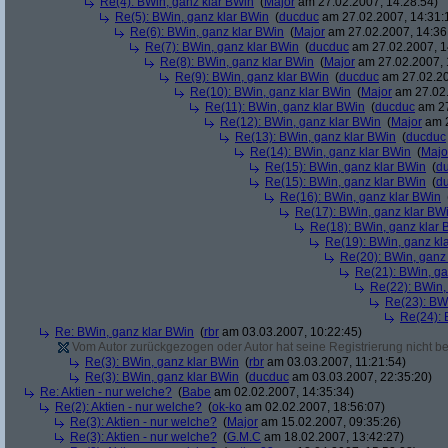
Re(4): BWin, ganz klar BWin
(
Major
am 27.02.2007, 14:28:54)
Re(5): BWin, ganz klar BWin
(
ducduc
am 27.02.2007, 14:31:
Re(6): BWin, ganz klar BWin
(
Major
am 27.02.2007, 14:36
Re(7): BWin, ganz klar BWin
(
ducduc
am 27.02.2007, 1
Re(8): BWin, ganz klar BWin
(
Major
am 27.02.2007, 
Re(9): BWin, ganz klar BWin
(
ducduc
am 27.02.20
Re(10): BWin, ganz klar BWin
(
Major
am 27.02.
Re(11): BWin, ganz klar BWin
(
ducduc
am 27
Re(12): BWin, ganz klar BWin
(
Major
am 2
Re(13): BWin, ganz klar BWin
(
ducduc
Re(14): BWin, ganz klar BWin
(
Majo
Re(15): BWin, ganz klar BWin
(
d
Re(15): BWin, ganz klar BWin
(
d
Re(16): BWin, ganz klar BWin
Re(17): BWin, ganz klar BW
Re(18): BWin, ganz klar 
Re(19): BWin, ganz kl
Re(20): BWin, ganz
Re(21): BWin, ga
Re(22): BWin,
Re(23): BW
Re(24): 
Re: BWin, ganz klar BWin
(
rbr
am 03.03.2007, 10:22:45)
Vom Autor zurückgezogen oder Autor hat seine Registrierung nicht bes
Re(3): BWin, ganz klar BWin
(
rbr
am 03.03.2007, 11:21:54)
Re(3): BWin, ganz klar BWin
(
ducduc
am 03.03.2007, 22:35:20)
Re: Aktien - nur welche?
(
Babe
am 02.02.2007, 14:35:34)
Re(2): Aktien - nur welche?
(
ok-ko
am 02.02.2007, 18:56:07)
Re(3): Aktien - nur welche?
(
Major
am 15.02.2007, 09:35:26)
Re(3): Aktien - nur welche?
(
G.M.C
am 18.02.2007, 13:42:27)