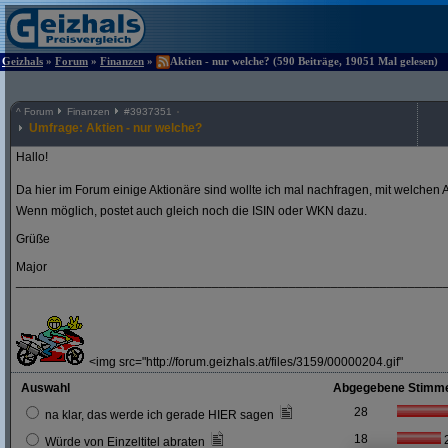
Geizhals
»
Forum
»
Finanzen
»
Aktien - nur welche? (590 Beiträge, 19051 Mal gelesen)
^
Forum
Finanzen
#
3937351
Umfrage: Aktien - nur welche?
Hallo!
Da hier im Forum einige Aktionäre sind wollte ich mal nachfragen, mit welchen A
Wenn möglich, postet auch gleich noch die ISIN oder WKN dazu.
Grüße
Major
_____________________________________________________________
<img src="http://forum.geizhals.at/files/3159/00000204.gif"
Auswahl
Abgegebene Stimm
28
na klar, das werde ich gerade HIER sagen
18
Würde von Einzeltitel abraten