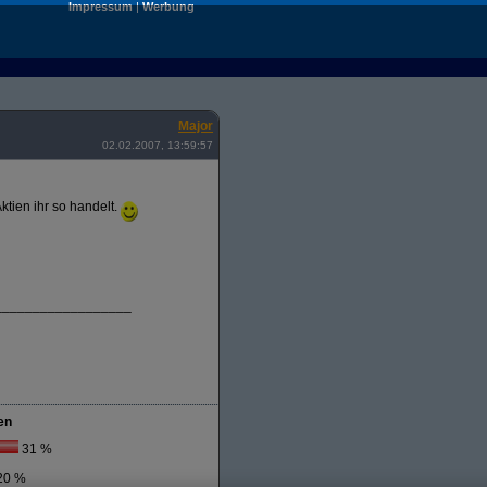
Impressum
|
Werbung
Major
02.02.2007, 13:59:57
ktien ihr so handelt.
__________________
en
31 %
20 %