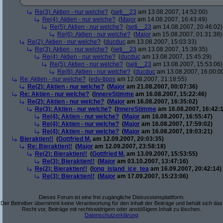
Re(3): Aktien - nur welche?
(
seti__23
am 13.08.2007, 14:52:00)
Re(4): Aktien - nur welche?
(
Major
am 14.08.2007, 16:43:49)
Re(5): Aktien - nur welche?
(
seti__23
am 14.08.2007, 20:46:02)
Re(6): Aktien - nur welche?
(
Major
am 15.08.2007, 01:31:38)
Re(2): Aktien - nur welche?
(
ducduc
am 13.08.2007, 15:03:33)
Re(3): Aktien - nur welche?
(
seti__23
am 13.08.2007, 15:39:35)
Re(4): Aktien - nur welche?
(
ducduc
am 13.08.2007, 15:45:29)
Re(5): Aktien - nur welche?
(
seti__23
am 13.08.2007, 15:53:06)
Re(6): Aktien - nur welche?
(
ducduc
am 13.08.2007, 16:00:0
Re: Aktien - nur welche?
(
edv-tipps
am 12.08.2007, 21:18:55)
Re(2): Aktien - nur welche?
(
Major
am 21.08.2007, 00:07:36)
Re: Aktien - nur welche?
(
InnereStimme
am 16.08.2007, 15:22:46)
Re(2): Aktien - nur welche?
(
Major
am 16.08.2007, 16:35:02)
Re(3): Aktien - nur welche?
(
InnereStimme
am 16.08.2007, 16:42:1
Re(4): Aktien - nur welche?
(
Major
am 16.08.2007, 16:55:47)
Re(4): Aktien - nur welche?
(
Major
am 16.08.2007, 17:59:02)
Re(4): Aktien - nur welche?
(
Major
am 16.08.2007, 19:03:21)
Bieraktien!!
(
Gottfried M.
am 12.09.2007, 20:03:35)
Re: Bieraktien!!
(
Major
am 12.09.2007, 23:58:18)
Re(2): Bieraktien!!
(
Gottfried M.
am 13.09.2007, 15:53:55)
Re(3): Bieraktien!!
(
Major
am 03.10.2007, 13:47:16)
Re(2): Bieraktien!!
(
long_island_ice_tea
am 16.09.2007, 20:42:14)
Re(3): Bieraktien!!
(
Major
am 17.09.2007, 15:23:06)
Dieses Forum ist eine frei zugängliche Diskussionsplattform.
Der Betreiber übernimmt keine Verantwortung für den Inhalt der Beiträge und behält sich das
Recht vor, Beiträge mit rechtswidrigem oder anstößigem Inhalt zu löschen.
Datenschutzerklärung