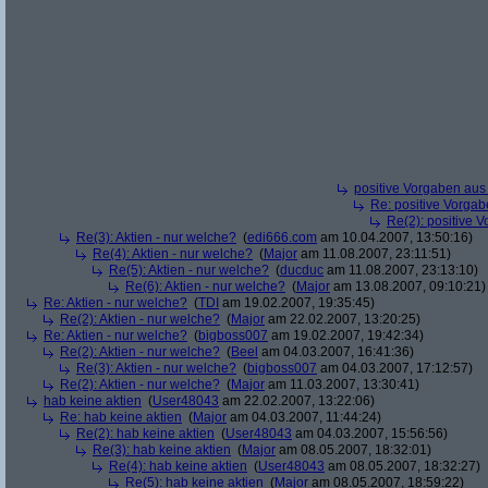
positive Vorgaben au
Re: positive Vorga
Re(2): positive 
Re(3): Aktien - nur welche?
(
edi666.com
am 10.04.2007, 13:50:16)
Re(4): Aktien - nur welche?
(
Major
am 11.08.2007, 23:11:51)
Re(5): Aktien - nur welche?
(
ducduc
am 11.08.2007, 23:13:10)
Re(6): Aktien - nur welche?
(
Major
am 13.08.2007, 09:10:21)
Re: Aktien - nur welche?
(
TDI
am 19.02.2007, 19:35:45)
Re(2): Aktien - nur welche?
(
Major
am 22.02.2007, 13:20:25)
Re: Aktien - nur welche?
(
bigboss007
am 19.02.2007, 19:42:34)
Re(2): Aktien - nur welche?
(
Beel
am 04.03.2007, 16:41:36)
Re(3): Aktien - nur welche?
(
bigboss007
am 04.03.2007, 17:12:57)
Re(2): Aktien - nur welche?
(
Major
am 11.03.2007, 13:30:41)
hab keine aktien
(
User48043
am 22.02.2007, 13:22:06)
Re: hab keine aktien
(
Major
am 04.03.2007, 11:44:24)
Re(2): hab keine aktien
(
User48043
am 04.03.2007, 15:56:56)
Re(3): hab keine aktien
(
Major
am 08.05.2007, 18:32:01)
Re(4): hab keine aktien
(
User48043
am 08.05.2007, 18:32:27)
Re(5): hab keine aktien
(
Major
am 08.05.2007, 18:59:22)