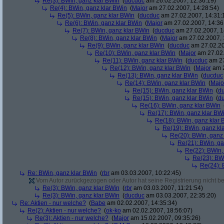
Re(3): BWin, ganz klar BWin
(
ducduc
am 26.02.2007, 12:36:19)
Re(4): BWin, ganz klar BWin
(
Major
am 27.02.2007, 14:28:54)
Re(5): BWin, ganz klar BWin
(
ducduc
am 27.02.2007, 14:31:
Re(6): BWin, ganz klar BWin
(
Major
am 27.02.2007, 14:36
Re(7): BWin, ganz klar BWin
(
ducduc
am 27.02.2007, 1
Re(8): BWin, ganz klar BWin
(
Major
am 27.02.2007, 
Re(9): BWin, ganz klar BWin
(
ducduc
am 27.02.20
Re(10): BWin, ganz klar BWin
(
Major
am 27.02.
Re(11): BWin, ganz klar BWin
(
ducduc
am 27
Re(12): BWin, ganz klar BWin
(
Major
am 2
Re(13): BWin, ganz klar BWin
(
ducduc
Re(14): BWin, ganz klar BWin
(
Majo
Re(15): BWin, ganz klar BWin
(
d
Re(15): BWin, ganz klar BWin
(
d
Re(16): BWin, ganz klar BWin
Re(17): BWin, ganz klar BW
Re(18): BWin, ganz klar 
Re(19): BWin, ganz kl
Re(20): BWin, ganz
Re(21): BWin, ga
Re(22): BWin,
Re(23): BW
Re(24): 
Re: BWin, ganz klar BWin
(
rbr
am 03.03.2007, 10:22:45)
Vom Autor zurückgezogen oder Autor hat seine Registrierung nicht bes
Re(3): BWin, ganz klar BWin
(
rbr
am 03.03.2007, 11:21:54)
Re(3): BWin, ganz klar BWin
(
ducduc
am 03.03.2007, 22:35:20)
Re: Aktien - nur welche?
(
Babe
am 02.02.2007, 14:35:34)
Re(2): Aktien - nur welche?
(
ok-ko
am 02.02.2007, 18:56:07)
Re(3): Aktien - nur welche?
(
Major
am 15.02.2007, 09:35:26)