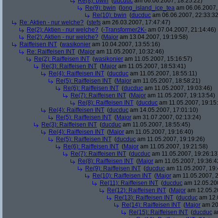
Re(8): bwin
(
ducduc
am 06.06.2007, 18:25:22)
Re(9): bwin
(
long_island_ice_tea
am 06.06.2007,
Re(10): bwin
(
ducduc
am 06.06.2007, 22:33:32
Re: Aktien - nur welche?
(
stefs
am 26.03.2007, 17:47:47)
Re(2): Aktien - nur welche?
(
-Transformer2K-
am 07.04.2007, 21:14:46)
Re(2): Aktien - nur welche?
(
Major
am 13.04.2007, 19:19:58)
Raiffeisen INT
(
wasikonier
am 10.04.2007, 13:55:16)
Re: Raiffeisen INT
(
Major
am 11.05.2007, 10:32:46)
Re(2): Raiffeisen INT
(
wasikonier
am 11.05.2007, 15:16:57)
Re(3): Raiffeisen INT
(
Major
am 11.05.2007, 18:53:41)
Re(4): Raiffeisen INT
(
ducduc
am 11.05.2007, 18:55:11)
Re(5): Raiffeisen INT
(
Major
am 11.05.2007, 18:58:21)
Re(6): Raiffeisen INT
(
ducduc
am 11.05.2007, 19:03:46)
Re(7): Raiffeisen INT
(
Major
am 11.05.2007, 19:13:54)
Re(8): Raiffeisen INT
(
ducduc
am 11.05.2007, 19:15
Re(4): Raiffeisen INT
(
ducduc
am 14.05.2007, 17:01:10)
Re(5): Raiffeisen INT
(
Major
am 31.07.2007, 02:13:24)
Re(3): Raiffeisen INT
(
ducduc
am 11.05.2007, 18:55:45)
Re(4): Raiffeisen INT
(
Major
am 11.05.2007, 19:16:40)
Re(5): Raiffeisen INT
(
ducduc
am 11.05.2007, 19:19:26)
Re(6): Raiffeisen INT
(
Major
am 11.05.2007, 19:21:58)
Re(7): Raiffeisen INT
(
ducduc
am 11.05.2007, 19:26:13
Re(8): Raiffeisen INT
(
Major
am 11.05.2007, 19:36:4
Re(9): Raiffeisen INT
(
ducduc
am 11.05.2007, 19:
Re(10): Raiffeisen INT
(
Major
am 11.05.2007, 2
Re(11): Raiffeisen INT
(
ducduc
am 12.05.200
Re(12): Raiffeisen INT
(
Major
am 12.05.20
Re(13): Raiffeisen INT
(
ducduc
am 12.0
Re(14): Raiffeisen INT
(
Major
am 20.
Re(15): Raiffeisen INT
(
ducduc
am