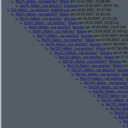
Re(2): Aktien - nur welche?
(
Major
am 21.02.2007, 22:08:48)
Re(3): Aktien - nur welche?
(
eumega
am 22.02.2007, 00:07:35)
Re: Aktien - nur welche?
(
edi666.com
am 18.02.2007, 15:47:45)
Re(2): Aktien - nur welche?
(
Major
am 25.03.2007, 13:20:15)
Re(3): Aktien - nur welche?
(
ducduc
am 25.03.2007, 13:23:14)
Re(4): Aktien - nur welche?
(
Major
am 25.03.2007, 13:26:22)
Re(5): Aktien - nur welche?
(
ducduc
am 25.03.2007, 13:27:04)
Re(6): Aktien - nur welche?
(
Major
am 13.04.2007, 07:48:41)
Re(7): Aktien - nur welche?
(
ducduc
am 13.04.2007, 09:28
Re(8): Aktien - nur welche?
(
Major
am 07.06.2007, 14:5
Re(9): Aktien - nur welche?
(
ducduc
am 07.06.2007, 
Re(10): Aktien - nur welche?
(
Major
am 07.06.2007
Re(11): Aktien - nur welche?
(
ducduc
am 07.06.
Re(12): Aktien - nur welche?
(
Major
am 07.06
Re(13): Aktien - nur welche?
(
ducduc
am 0
Re(14): Aktien - nur welche?
(
Major
am 
Re(15): Aktien - nur welche?
(
ducdu
Re(16): Aktien - nur welche?
(
Maj
Re(17): Aktien - nur welche?
(
Re(18): Aktien - nur welche
Re(19): Aktien - nur welc
Re(20): Aktien - nur w
Re(21): Aktien - nu
Re(22): Aktien -
Re(23): Aktien
Re(24): Akt
Re(25): 
Re(26)
Re(