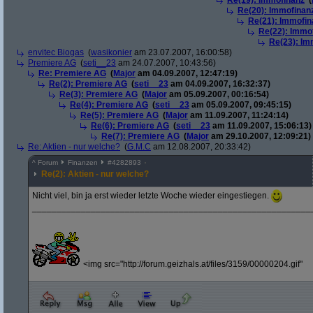
Re(19): Immofinanz
(
Re(20): Immofinan
Re(21): Immofin
Re(22): Immo
Re(23): Im
envitec Biogas
(
wasikonier
am 23.07.2007, 16:00:58)
Premiere AG
(
seti__23
am 24.07.2007, 10:43:56)
Re: Premiere AG
(
Major
am 04.09.2007, 12:47:19)
Re(2): Premiere AG
(
seti__23
am 04.09.2007, 16:32:37)
Re(3): Premiere AG
(
Major
am 05.09.2007, 00:16:54)
Re(4): Premiere AG
(
seti__23
am 05.09.2007, 09:45:15)
Re(5): Premiere AG
(
Major
am 11.09.2007, 11:24:14)
Re(6): Premiere AG
(
seti__23
am 11.09.2007, 15:06:13)
Re(7): Premiere AG
(
Major
am 29.10.2007, 12:09:21)
Re: Aktien - nur welche?
(
G.M.C
am 12.08.2007, 20:33:42)
^
Forum
Finanzen
#
4282893
Re(2): Aktien - nur welche?
Nicht viel, bin ja erst wieder letzte Woche wieder eingestiegen.
_________________________________________________________
<img src="http://forum.geizhals.at/files/3159/00000204.gif"