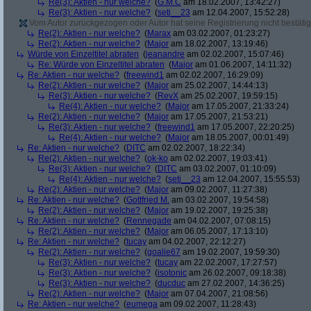
Re(3): Aktien - nur welche?
(
G.M.C
am 18.02.2007, 13:42:27)
Re(3): Aktien - nur welche?
(
seti__23
am 12.04.2007, 15:52:28)
Vom Autor zurückgezogen oder Autor hat seine Registrierung nicht bestätig
Re(2): Aktien - nur welche?
(
Marax
am 03.02.2007, 01:23:27)
Re(2): Aktien - nur welche?
(
Major
am 18.02.2007, 13:19:46)
Würde von Einzeltitel abraten
(
jeanandre
am 02.02.2007, 15:07:46)
Re: Würde von Einzeltitel abraten
(
Major
am 01.06.2007, 14:11:32)
Re: Aktien - nur welche?
(
freewind1
am 02.02.2007, 16:29:09)
Re(2): Aktien - nur welche?
(
Major
am 25.02.2007, 14:44:13)
Re(3): Aktien - nur welche?
(
RevX
am 25.02.2007, 19:59:15)
Re(4): Aktien - nur welche?
(
Major
am 17.05.2007, 21:33:24)
Re(2): Aktien - nur welche?
(
Major
am 17.05.2007, 21:53:21)
Re(3): Aktien - nur welche?
(
freewind1
am 17.05.2007, 22:20:25)
Re(4): Aktien - nur welche?
(
Major
am 18.05.2007, 00:01:49)
Re: Aktien - nur welche?
(
DITC
am 02.02.2007, 18:22:34)
Re(2): Aktien - nur welche?
(
ok-ko
am 02.02.2007, 19:03:41)
Re(3): Aktien - nur welche?
(
DITC
am 03.02.2007, 01:10:09)
Re(4): Aktien - nur welche?
(
seti__23
am 12.04.2007, 15:55:53)
Re(2): Aktien - nur welche?
(
Major
am 09.02.2007, 11:27:38)
Re: Aktien - nur welche?
(
Gottfried M.
am 03.02.2007, 19:54:58)
Re(2): Aktien - nur welche?
(
Major
am 19.02.2007, 19:25:38)
Re: Aktien - nur welche?
(
Rennegade
am 04.02.2007, 07:08:15)
Re(2): Aktien - nur welche?
(
Major
am 06.05.2007, 17:13:10)
Re: Aktien - nur welche?
(
tucay
am 04.02.2007, 22:12:27)
Re(2): Aktien - nur welche?
(
goalie67
am 19.02.2007, 19:59:30)
Re(3): Aktien - nur welche?
(
tucay
am 22.02.2007, 17:27:57)
Re(3): Aktien - nur welche?
(
isotonic
am 26.02.2007, 09:18:38)
Re(3): Aktien - nur welche?
(
ducduc
am 27.02.2007, 14:36:25)
Re(2): Aktien - nur welche?
(
Major
am 07.04.2007, 21:08:56)
Re: Aktien - nur welche?
(
eumega
am 09.02.2007, 11:28:43)