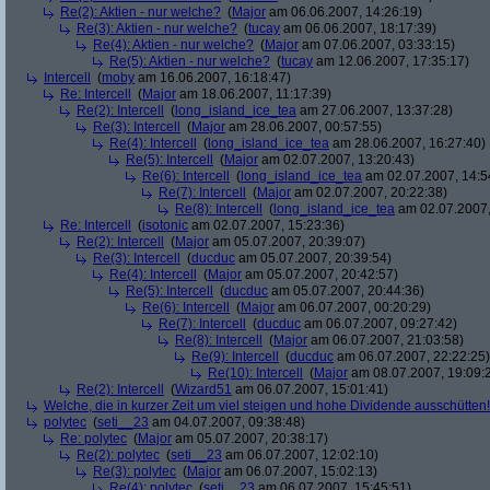
Re(2): Aktien - nur welche?
(
Major
am 06.06.2007, 14:26:19)
Re(3): Aktien - nur welche?
(
tucay
am 06.06.2007, 18:17:39)
Re(4): Aktien - nur welche?
(
Major
am 07.06.2007, 03:33:15)
Re(5): Aktien - nur welche?
(
tucay
am 12.06.2007, 17:35:17)
Intercell
(
moby
am 16.06.2007, 16:18:47)
Re: Intercell
(
Major
am 18.06.2007, 11:17:39)
Re(2): Intercell
(
long_island_ice_tea
am 27.06.2007, 13:37:28)
Re(3): Intercell
(
Major
am 28.06.2007, 00:57:55)
Re(4): Intercell
(
long_island_ice_tea
am 28.06.2007, 16:27:40)
Re(5): Intercell
(
Major
am 02.07.2007, 13:20:43)
Re(6): Intercell
(
long_island_ice_tea
am 02.07.2007, 14:5
Re(7): Intercell
(
Major
am 02.07.2007, 20:22:38)
Re(8): Intercell
(
long_island_ice_tea
am 02.07.2007,
Re: Intercell
(
isotonic
am 02.07.2007, 15:23:36)
Re(2): Intercell
(
Major
am 05.07.2007, 20:39:07)
Re(3): Intercell
(
ducduc
am 05.07.2007, 20:39:54)
Re(4): Intercell
(
Major
am 05.07.2007, 20:42:57)
Re(5): Intercell
(
ducduc
am 05.07.2007, 20:44:36)
Re(6): Intercell
(
Major
am 06.07.2007, 00:20:29)
Re(7): Intercell
(
ducduc
am 06.07.2007, 09:27:42)
Re(8): Intercell
(
Major
am 06.07.2007, 21:03:58)
Re(9): Intercell
(
ducduc
am 06.07.2007, 22:22:25)
Re(10): Intercell
(
Major
am 08.07.2007, 19:09:
Re(2): Intercell
(
Wizard51
am 06.07.2007, 15:01:41)
Welche, die in kurzer Zeit um viel steigen und hohe Dividende ausschütten! 
polytec
(
seti__23
am 04.07.2007, 09:38:48)
Re: polytec
(
Major
am 05.07.2007, 20:38:17)
Re(2): polytec
(
seti__23
am 06.07.2007, 12:02:10)
Re(3): polytec
(
Major
am 06.07.2007, 15:02:13)
Re(4): polytec
(
seti__23
am 06.07.2007, 15:45:51)