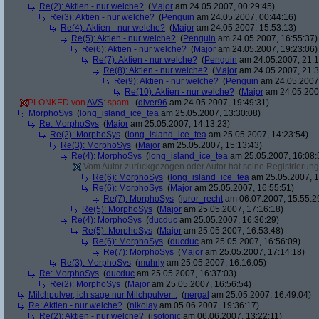
Re(2): Aktien - nur welche?
(
Major
am 24.05.2007, 00:29:45)
Re(3): Aktien - nur welche?
(
Penguin
am 24.05.2007, 00:44:16)
Re(4): Aktien - nur welche?
(
Major
am 24.05.2007, 15:53:13)
Re(5): Aktien - nur welche?
(
Penguin
am 24.05.2007, 16:55:37)
Re(6): Aktien - nur welche?
(
Major
am 24.05.2007, 19:23:06)
Re(7): Aktien - nur welche?
(
Penguin
am 24.05.2007, 21:1
Re(8): Aktien - nur welche?
(
Major
am 24.05.2007, 21:3
Re(9): Aktien - nur welche?
(
Penguin
am 24.05.2007,
Re(10): Aktien - nur welche?
(
Major
am 24.05.2007
PLONKED von
AVS
: spam
(
diver96
am 24.05.2007, 19:49:31)
MorphoSys
(
long_island_ice_tea
am 25.05.2007, 13:30:08)
Re: MorphoSys
(
Major
am 25.05.2007, 14:13:23)
Re(2): MorphoSys
(
long_island_ice_tea
am 25.05.2007, 14:23:54)
Re(3): MorphoSys
(
Major
am 25.05.2007, 15:13:43)
Re(4): MorphoSys
(
long_island_ice_tea
am 25.05.2007, 16:08:
Vom Autor zurückgezogen oder Autor hat seine Registrierung 
Re(6): MorphoSys
(
long_island_ice_tea
am 25.05.2007, 1
Re(6): MorphoSys
(
Major
am 25.05.2007, 16:55:51)
Re(7): MorphoSys
(
juror_recht
am 06.07.2007, 15:55:2
Re(5): MorphoSys
(
Major
am 25.05.2007, 17:16:18)
Re(4): MorphoSys
(
ducduc
am 25.05.2007, 16:36:29)
Re(5): MorphoSys
(
Major
am 25.05.2007, 16:53:48)
Re(6): MorphoSys
(
ducduc
am 25.05.2007, 16:56:09)
Re(7): MorphoSys
(
Major
am 25.05.2007, 17:14:18)
Re(3): MorphoSys
(
muhrly
am 25.05.2007, 16:16:05)
Re: MorphoSys
(
ducduc
am 25.05.2007, 16:37:03)
Re(2): MorphoSys
(
Major
am 25.05.2007, 16:56:54)
Milchpulver, ich sage nur Milchpulver...
(
nergal
am 25.05.2007, 16:49:04)
Re: Aktien - nur welche?
(
nikolay
am 05.06.2007, 19:36:17)
Re(2): Aktien - nur welche?
(
isotonic
am 06.06.2007, 13:22:11)