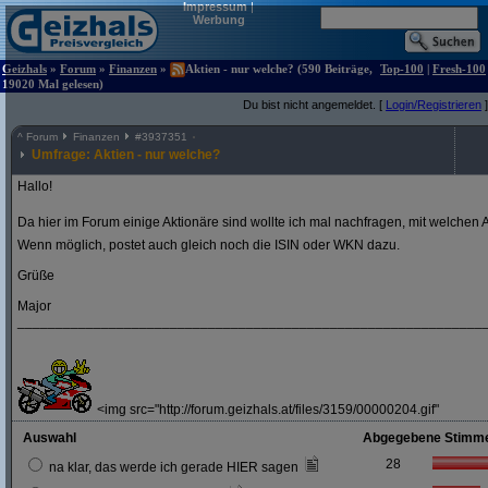
Impressum
|
Werbung
Geizhals
»
Forum
»
Finanzen
»
Aktien - nur welche? (590 Beiträge,
Top-100
|
Fresh-100
19020 Mal gelesen)
Du bist nicht angemeldet. [
Login/Registrieren
]
^
Forum
Finanzen
#
3937351
Umfrage: Aktien - nur welche?
Hallo!
Da hier im Forum einige Aktionäre sind wollte ich mal nachfragen, mit welchen A
Wenn möglich, postet auch gleich noch die ISIN oder WKN dazu.
Grüße
Major
_____________________________________________________________
<img src="http://forum.geizhals.at/files/3159/00000204.gif"
Auswahl
Abgegebene Stimm
28
na klar, das werde ich gerade HIER sagen