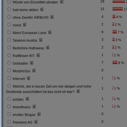
18
Würde von Einzeltitel abraten
15
1
hab keine aktien
4
4 %
ohne Zweifel: AIRBUS!!
2
2 %
voest
6
7 %
Meinl European Land
3
3 %
Telekom Austria
2
2 %
Berkshire-Hathaway
1
1 %
Raiffeisen INT
7
8 %
Goldadler
0
MorphoSys
1
1 %
Intercell
Welche, die in kurzer Zeit um viel steigen und hohe
1
1 %
Dividende ausschütten! Ist das nicht eh klar?
1
1 %
polytec
1
1 %
Immofinanz
0
envitec Biogas
0
Premiere AG