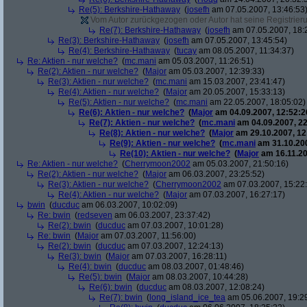
Re(5): Berkshire-Hathaway
(
josefh
am 07.05.2007, 13:46:53
Vom Autor zurückgezogen oder Autor hat seine Registrierun
Re(7): Berkshire-Hathaway
(
josefh
am 07.05.2007, 18:
Re(3): Berkshire-Hathaway
(
josefh
am 07.05.2007, 13:45:54)
Re(4): Berkshire-Hathaway
(
tucay
am 08.05.2007, 11:34:37)
Re: Aktien - nur welche?
(
mc.mani
am 05.03.2007, 11:26:51)
Re(2): Aktien - nur welche?
(
Major
am 05.03.2007, 12:39:33)
Re(3): Aktien - nur welche?
(
mc.mani
am 15.03.2007, 23:41:47)
Re(4): Aktien - nur welche?
(
Major
am 20.05.2007, 15:33:13)
Re(5): Aktien - nur welche?
(
mc.mani
am 22.05.2007, 18:05:02)
Re(6): Aktien - nur welche?
(
Major
am 04.09.2007, 12:52:2
Re(7): Aktien - nur welche?
(
mc.mani
am 04.09.2007, 22
Re(8): Aktien - nur welche?
(
Major
am 29.10.2007, 12
Re(9): Aktien - nur welche?
(
mc.mani
am 31.10.200
Re(10): Aktien - nur welche?
(
Major
am 16.11.20
Re: Aktien - nur welche?
(
Cherrymoon2002
am 05.03.2007, 21:50:16)
Re(2): Aktien - nur welche?
(
Major
am 06.03.2007, 23:25:52)
Re(3): Aktien - nur welche?
(
Cherrymoon2002
am 07.03.2007, 15:22
Re(4): Aktien - nur welche?
(
Major
am 07.03.2007, 16:27:17)
bwin
(
ducduc
am 06.03.2007, 10:02:09)
Re: bwin
(
redseven
am 06.03.2007, 23:37:42)
Re(2): bwin
(
ducduc
am 07.03.2007, 10:01:28)
Re: bwin
(
Major
am 07.03.2007, 11:56:00)
Re(2): bwin
(
ducduc
am 07.03.2007, 12:24:13)
Re(3): bwin
(
Major
am 07.03.2007, 16:28:11)
Re(4): bwin
(
ducduc
am 08.03.2007, 01:48:46)
Re(5): bwin
(
Major
am 08.03.2007, 10:44:28)
Re(6): bwin
(
ducduc
am 08.03.2007, 12:08:24)
Re(7): bwin
(
long_island_ice_tea
am 05.06.2007, 19:2