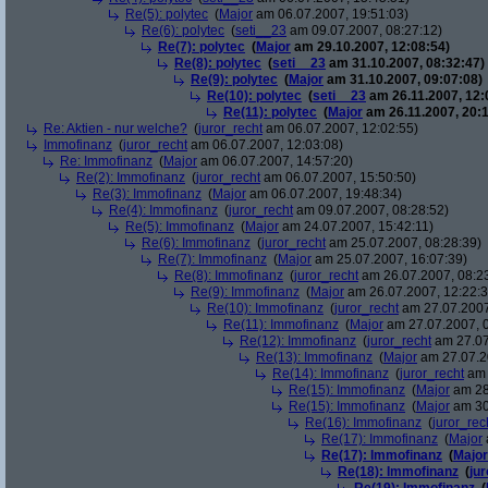
Re(5): polytec
(
Major
am 06.07.2007, 19:51:03)
Re(6): polytec
(
seti__23
am 09.07.2007, 08:27:12)
Re(7): polytec
(
Major
am 29.10.2007, 12:08:54)
Re(8): polytec
(
seti__23
am 31.10.2007, 08:32:47)
Re(9): polytec
(
Major
am 31.10.2007, 09:07:08)
Re(10): polytec
(
seti__23
am 26.11.2007, 12:
Re(11): polytec
(
Major
am 26.11.2007, 20:1
Re: Aktien - nur welche?
(
juror_recht
am 06.07.2007, 12:02:55)
Immofinanz
(
juror_recht
am 06.07.2007, 12:03:08)
Re: Immofinanz
(
Major
am 06.07.2007, 14:57:20)
Re(2): Immofinanz
(
juror_recht
am 06.07.2007, 15:50:50)
Re(3): Immofinanz
(
Major
am 06.07.2007, 19:48:34)
Re(4): Immofinanz
(
juror_recht
am 09.07.2007, 08:28:52)
Re(5): Immofinanz
(
Major
am 24.07.2007, 15:42:11)
Re(6): Immofinanz
(
juror_recht
am 25.07.2007, 08:28:39)
Re(7): Immofinanz
(
Major
am 25.07.2007, 16:07:39)
Re(8): Immofinanz
(
juror_recht
am 26.07.2007, 08:2
Re(9): Immofinanz
(
Major
am 26.07.2007, 12:22:3
Re(10): Immofinanz
(
juror_recht
am 27.07.2007
Re(11): Immofinanz
(
Major
am 27.07.2007, 0
Re(12): Immofinanz
(
juror_recht
am 27.07
Re(13): Immofinanz
(
Major
am 27.07.2
Re(14): Immofinanz
(
juror_recht
am 
Re(15): Immofinanz
(
Major
am 28
Re(15): Immofinanz
(
Major
am 30
Re(16): Immofinanz
(
juror_rec
Re(17): Immofinanz
(
Major
Re(17): Immofinanz
(
Major
Re(18): Immofinanz
(
ju