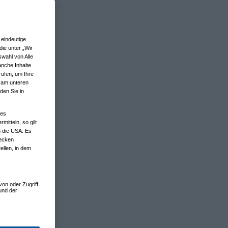
eindeutige
ie unter „Wir
wahl von Alle
anche Inhalte
rufen, um Ihre
n am unteren
den Sie in
nes
tteln, so gilt
n die USA. Es
wecken
ellen, in dem
von oder Zugriff
und der