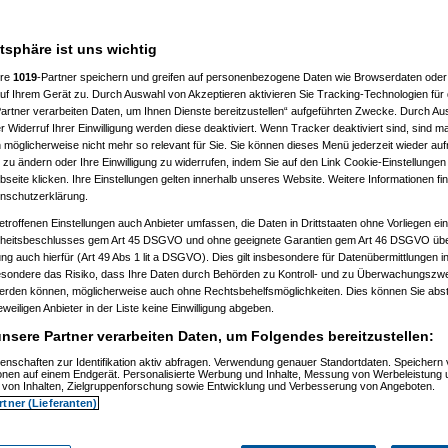
7 %
atsphäre ist uns wichtig
ere
1019
-Partner speichern und greifen auf personenbezogene Daten wie Browserdaten oder 
f Ihrem Gerät zu. Durch Auswahl von Akzeptieren aktivieren Sie Tracking-Technologien für d
artner verarbeiten Daten, um Ihnen Dienste bereitzustellen“ aufgeführten Zwecke. Durch Aus
 Widerruf Ihrer Einwilligung werden diese deaktiviert. Wenn Tracker deaktiviert sind, sind m
 möglicherweise nicht mehr so relevant für Sie. Sie können dieses Menü jederzeit wieder auf
 zu ändern oder Ihre Einwilligung zu widerrufen, indem Sie auf den Link Cookie-Einstellunge
eite klicken. Ihre Einstellungen gelten innerhalb unseres Website. Weitere Informationen fin
nschutzerklärung.
etroffenen Einstellungen auch Anbieter umfassen, die Daten in Drittstaaten ohne Vorliegen ei
itsbeschlusses gem Art 45 DSGVO und ohne geeignete Garantien gem Art 46 DSGVO übermi
gung auch hierfür (Art 49 Abs 1 lit a DSGVO). Dies gilt insbesondere für Datenübermittlungen i
esondere das Risiko, dass Ihre Daten durch Behörden zu Kontroll- und zu Überwachungsz
werden können, möglicherweise auch ohne Rechtsbehelfsmöglichkeiten. Dies können Sie abst
eweiligen Anbieter in der Liste keine Einwilligung abgeben.
nsere Partner verarbeiten Daten, um Folgendes bereitzustellen:
enschaften zur Identifikation aktiv abfragen. Verwendung genauer Standortdaten. Speichern 
ionen auf einem Endgerät. Personalisierte Werbung und Inhalte, Messung von Werbeleistung 
von Inhalten, Zielgruppenforschung sowie Entwicklung und Verbesserung von Angeboten.
rtner (Lieferanten)