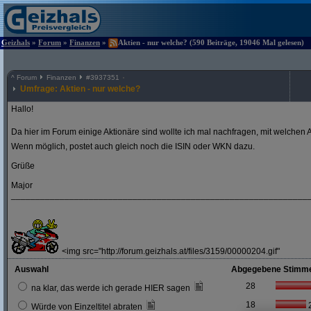
Geizhals
»
Forum
»
Finanzen
»
Aktien - nur welche? (590 Beiträge, 19046 Mal gelesen)
^
Forum
Finanzen
#
3937351
Umfrage: Aktien - nur welche?
Hallo!
Da hier im Forum einige Aktionäre sind wollte ich mal nachfragen, mit welchen A
Wenn möglich, postet auch gleich noch die ISIN oder WKN dazu.
Grüße
Major
_____________________________________________________________
<img src="http://forum.geizhals.at/files/3159/00000204.gif"
Auswahl
Abgegebene Stimm
28
na klar, das werde ich gerade HIER sagen
18
Würde von Einzeltitel abraten