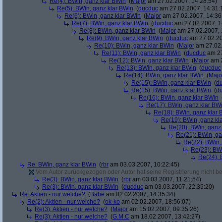
Re(4): BWin, ganz klar BWin
(
Major
am 27.02.2007, 14:28:54)
Re(5): BWin, ganz klar BWin
(
ducduc
am 27.02.2007, 14:31:
Re(6): BWin, ganz klar BWin
(
Major
am 27.02.2007, 14:36
Re(7): BWin, ganz klar BWin
(
ducduc
am 27.02.2007, 1
Re(8): BWin, ganz klar BWin
(
Major
am 27.02.2007, 
Re(9): BWin, ganz klar BWin
(
ducduc
am 27.02.20
Re(10): BWin, ganz klar BWin
(
Major
am 27.02.
Re(11): BWin, ganz klar BWin
(
ducduc
am 27
Re(12): BWin, ganz klar BWin
(
Major
am 2
Re(13): BWin, ganz klar BWin
(
ducduc
Re(14): BWin, ganz klar BWin
(
Majo
Re(15): BWin, ganz klar BWin
(
d
Re(15): BWin, ganz klar BWin
(
d
Re(16): BWin, ganz klar BWin
Re(17): BWin, ganz klar BW
Re(18): BWin, ganz klar 
Re(19): BWin, ganz kl
Re(20): BWin, ganz
Re(21): BWin, ga
Re(22): BWin,
Re(23): BW
Re(24): 
Re: BWin, ganz klar BWin
(
rbr
am 03.03.2007, 10:22:45)
Vom Autor zurückgezogen oder Autor hat seine Registrierung nicht bes
Re(3): BWin, ganz klar BWin
(
rbr
am 03.03.2007, 11:21:54)
Re(3): BWin, ganz klar BWin
(
ducduc
am 03.03.2007, 22:35:20)
Re: Aktien - nur welche?
(
Babe
am 02.02.2007, 14:35:34)
Re(2): Aktien - nur welche?
(
ok-ko
am 02.02.2007, 18:56:07)
Re(3): Aktien - nur welche?
(
Major
am 15.02.2007, 09:35:26)
Re(3): Aktien - nur welche?
(
G.M.C
am 18.02.2007, 13:42:27)