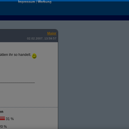
Impressum
|
Werbung
Major
02.02.2007, 13:59:57
ktien ihr so handelt.
__________________
en
31 %
20 %