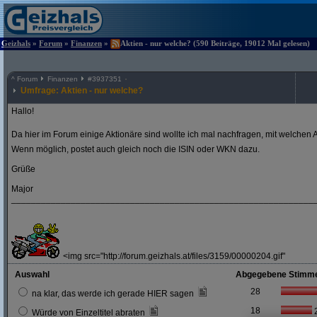
Geizhals
»
Forum
»
Finanzen
»
Aktien - nur welche? (590 Beiträge, 19012 Mal gelesen)
^
Forum
Finanzen
#
3937351
Umfrage: Aktien - nur welche?
Hallo!
Da hier im Forum einige Aktionäre sind wollte ich mal nachfragen, mit welchen A
Wenn möglich, postet auch gleich noch die ISIN oder WKN dazu.
Grüße
Major
_____________________________________________________________
<img src="http://forum.geizhals.at/files/3159/00000204.gif"
Auswahl
Abgegebene Stimm
28
na klar, das werde ich gerade HIER sagen
18
Würde von Einzeltitel abraten