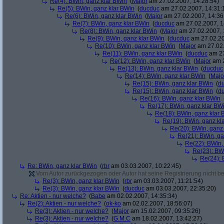
Re(4): BWin, ganz klar BWin
(
Major
am 27.02.2007, 14:28:54)
Re(5): BWin, ganz klar BWin
(
ducduc
am 27.02.2007, 14:31:
Re(6): BWin, ganz klar BWin
(
Major
am 27.02.2007, 14:36
Re(7): BWin, ganz klar BWin
(
ducduc
am 27.02.2007, 1
Re(8): BWin, ganz klar BWin
(
Major
am 27.02.2007, 
Re(9): BWin, ganz klar BWin
(
ducduc
am 27.02.20
Re(10): BWin, ganz klar BWin
(
Major
am 27.02.
Re(11): BWin, ganz klar BWin
(
ducduc
am 27
Re(12): BWin, ganz klar BWin
(
Major
am 2
Re(13): BWin, ganz klar BWin
(
ducduc
Re(14): BWin, ganz klar BWin
(
Majo
Re(15): BWin, ganz klar BWin
(
d
Re(15): BWin, ganz klar BWin
(
d
Re(16): BWin, ganz klar BWin
Re(17): BWin, ganz klar BW
Re(18): BWin, ganz klar 
Re(19): BWin, ganz kl
Re(20): BWin, ganz
Re(21): BWin, ga
Re(22): BWin,
Re(23): BW
Re(24): 
Re: BWin, ganz klar BWin
(
rbr
am 03.03.2007, 10:22:45)
Vom Autor zurückgezogen oder Autor hat seine Registrierung nicht bes
Re(3): BWin, ganz klar BWin
(
rbr
am 03.03.2007, 11:21:54)
Re(3): BWin, ganz klar BWin
(
ducduc
am 03.03.2007, 22:35:20)
Re: Aktien - nur welche?
(
Babe
am 02.02.2007, 14:35:34)
Re(2): Aktien - nur welche?
(
ok-ko
am 02.02.2007, 18:56:07)
Re(3): Aktien - nur welche?
(
Major
am 15.02.2007, 09:35:26)
Re(3): Aktien - nur welche?
(
G.M.C
am 18.02.2007, 13:42:27)