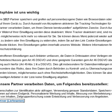
7 %
atsphäre ist uns wichtig
ere
1017
-Partner speichern und greifen auf personenbezogene Daten wie Browserdaten oder 
f Ihrem Gerät zu. Durch Auswahl von Akzeptieren aktivieren Sie Tracking-Technologien für d
artner verarbeiten Daten, um Ihnen Dienste bereitzustellen“ aufgeführten Zwecke. Durch Aus
 Widerruf Ihrer Einwilligung werden diese deaktiviert. Wenn Tracker deaktiviert sind, sind m
 möglicherweise nicht mehr so relevant für Sie. Sie können dieses Menü jederzeit wieder auf
 zu ändern oder Ihre Einwilligung zu widerrufen, indem Sie auf den Link Cookie-Einstellunge
eite klicken. Ihre Einstellungen gelten innerhalb unseres Website. Weitere Informationen fin
nschutzerklärung.
etroffenen Einstellungen auch Anbieter umfassen, die Daten in Drittstaaten ohne Vorliegen ei
itsbeschlusses gem Art 45 DSGVO und ohne geeignete Garantien gem Art 46 DSGVO übermi
gung auch hierfür (Art 49 Abs 1 lit a DSGVO). Dies gilt insbesondere für Datenübermittlungen i
esondere das Risiko, dass Ihre Daten durch Behörden zu Kontroll- und zu Überwachungsz
werden können, möglicherweise auch ohne Rechtsbehelfsmöglichkeiten. Dies können Sie abst
eweiligen Anbieter in der Liste keine Einwilligung abgeben.
nsere Partner verarbeiten Daten, um Folgendes bereitzustellen:
enschaften zur Identifikation aktiv abfragen. Verwendung genauer Standortdaten. Speichern 
ionen auf einem Endgerät. Personalisierte Werbung und Inhalte, Messung von Werbeleistung 
von Inhalten, Zielgruppenforschung sowie Entwicklung und Verbesserung von Angeboten.
rtner (Lieferanten)