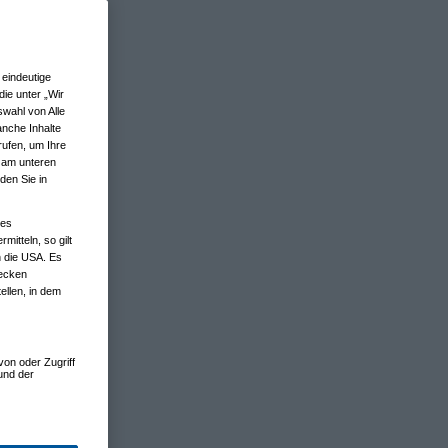
eindeutige
ie unter „Wir
wahl von Alle
anche Inhalte
rufen, um Ihre
n am unteren
den Sie in
nes
tteln, so gilt
n die USA. Es
wecken
ellen, in dem
von oder Zugriff
und der