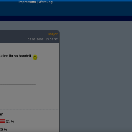
Impressum
|
Werbung
Major
02.02.2007, 13:59:57
ktien ihr so handelt.
__________________
en
31 %
20 %