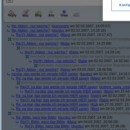
Konfi
Re: Aktien - nur welche?
(
jeanandre
am 02.02.2007, 14:05:07)
Re: Aktien - nur welche?
(
ducduc
am 02.02.2007, 14:16:16)
Re(2): Aktien - nur welche?
(
Major
am 03.02.2007, 10:17:47)
Vom Autor zurückgezogen oder Autor hat seine Registrierung nicht bestätig
Re(2): Aktien - nur welche?
(
Babe
am 02.02.2007, 14:25:08)
Vom Autor zurückgezogen oder Autor hat seine Registrierung nicht bes
Re(4): Aktien - nur welche?
(
Babe
am 02.02.2007, 14:29:14)
Vom Autor zurückgezogen oder Autor hat seine Registrierung nic
Re(6): Aktien - nur welche?
(
Babe
am 02.02.2007, 14:32:04)
Vom Autor zurückgezogen oder Autor hat seine Registrierun
Re(2): Aktien - nur welche?
(
Major
am 03.02.2007, 18:46:59)
na klar, das werde ich gerade HIER sagen
(
kaukus
am 02.02.2007, 14:31:
Re: na klar, das werde ich gerade HIER sagen
(
Major
am 02.02.2007, 1
Vom Autor zurückgezogen oder Autor hat seine Registrierung nicht bes
Re(2): na klar, das werde ich gerade HIER sagen
(
extrem_oaga_nick
Re(3): na klar, das werde ich gerade HIER sagen
(
Major
am 15.04.
Re: na klar, das werde ich gerade HIER sagen
(
matrix
am 02.02.2007, 1
Re(2): na klar, das werde ich gerade HIER sagen
(
Babe
am 02.02.200
Re: na klar, das werde ich gerade HIER sagen
(
Kub
am 27.02.2007, 15:
Re: na klar, das werde ich gerade HIER sagen
(
Beel
am 04.03.2007, 16:
Vom Autor zurückgezogen oder Autor hat seine Registrierung nicht bestätig
Re: BWin, ganz klar BWin
(
ducduc
am 02.02.2007, 14:46:24)
Re(2): BWin, ganz klar BWin
(
Major
am 04.02.2007, 20:56:28)
Re(3): BWin, ganz klar BWin
(
ducduc
am 26.02.2007, 12:36:19)