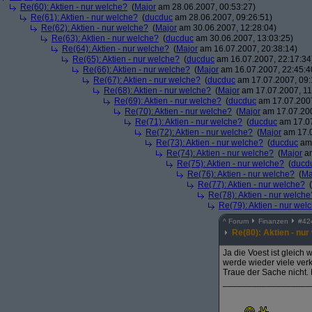
Re(60): Aktien - nur welche?
(
Major
am 28.06.2007, 00:53:27)
Re(61): Aktien - nur welche?
(
ducduc
am 28.06.2007, 09:26:51)
Re(62): Aktien - nur welche?
(
Major
am 30.06.2007, 12:28:04)
Re(63): Aktien - nur welche?
(
ducduc
am 30.06.2007, 13:03:25)
Re(64): Aktien - nur welche?
(
Major
am 16.07.2007, 20:38:14)
Re(65): Aktien - nur welche?
(
ducduc
am 16.07.2007, 22:17:34
Re(66): Aktien - nur welche?
(
Major
am 16.07.2007, 22:45:4
Re(67): Aktien - nur welche?
(
ducduc
am 17.07.2007, 09:
Re(68): Aktien - nur welche?
(
Major
am 17.07.2007, 11
Re(69): Aktien - nur welche?
(
ducduc
am 17.07.2007
Re(70): Aktien - nur welche?
(
Major
am 17.07.200
Re(71): Aktien - nur welche?
(
ducduc
am 17.07
Re(72): Aktien - nur welche?
(
Major
am 17.0
Re(73): Aktien - nur welche?
(
ducduc
am 
Re(74): Aktien - nur welche?
(
Major
am
Re(75): Aktien - nur welche?
(
ducd
Re(76): Aktien - nur welche?
(
Ma
Re(77): Aktien - nur welche?
(
Re(78): Aktien - nur welche
Re(79): Aktien - nur wel
^
Forum
Finanzen
#
42
Re(80): Aktien - nur
Ja die Voest ist gleich
werde wieder viele ver
Traue der Sache nicht. 
__________________