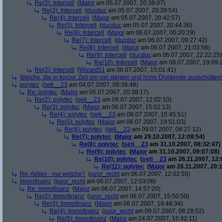
Re(2): Intercell
(
Major
am 05.07.2007, 20:39:07)
Re(3): Intercell
(
ducduc
am 05.07.2007, 20:39:54)
Re(4): Intercell
(
Major
am 05.07.2007, 20:42:57)
Re(5): Intercell
(
ducduc
am 05.07.2007, 20:44:36)
Re(6): Intercell
(
Major
am 06.07.2007, 00:20:29)
Re(7): Intercell
(
ducduc
am 06.07.2007, 09:27:42)
Re(8): Intercell
(
Major
am 06.07.2007, 21:03:58)
Re(9): Intercell
(
ducduc
am 06.07.2007, 22:22:25)
Re(10): Intercell
(
Major
am 08.07.2007, 19:09:
Re(2): Intercell
(
Wizard51
am 06.07.2007, 15:01:41)
Welche, die in kurzer Zeit um viel steigen und hohe Dividende ausschütten! 
polytec
(
seti__23
am 04.07.2007, 09:38:48)
Re: polytec
(
Major
am 05.07.2007, 20:38:17)
Re(2): polytec
(
seti__23
am 06.07.2007, 12:02:10)
Re(3): polytec
(
Major
am 06.07.2007, 15:02:13)
Re(4): polytec
(
seti__23
am 06.07.2007, 15:45:51)
Re(5): polytec
(
Major
am 06.07.2007, 19:51:03)
Re(6): polytec
(
seti__23
am 09.07.2007, 08:27:12)
Re(7): polytec
(
Major
am 29.10.2007, 12:08:54)
Re(8): polytec
(
seti__23
am 31.10.2007, 08:32:47)
Re(9): polytec
(
Major
am 31.10.2007, 09:07:08)
Re(10): polytec
(
seti__23
am 26.11.2007, 12:
Re(11): polytec
(
Major
am 26.11.2007, 20:1
Re: Aktien - nur welche?
(
juror_recht
am 06.07.2007, 12:02:55)
Immofinanz
(
juror_recht
am 06.07.2007, 12:03:08)
Re: Immofinanz
(
Major
am 06.07.2007, 14:57:20)
Re(2): Immofinanz
(
juror_recht
am 06.07.2007, 15:50:50)
Re(3): Immofinanz
(
Major
am 06.07.2007, 19:48:34)
Re(4): Immofinanz
(
juror_recht
am 09.07.2007, 08:28:52)
Re(5): Immofinanz
(
Major
am 24.07.2007, 15:42:11)