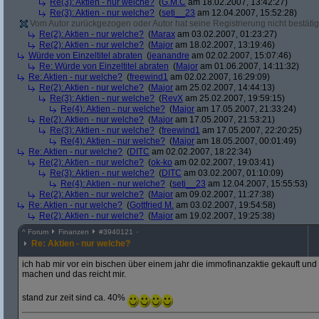
Re(3): Aktien - nur welche?
(
G.M.C
am 18.02.2007, 13:42:27)
Re(3): Aktien - nur welche?
(
seti__23
am 12.04.2007, 15:52:28)
Vom Autor zurückgezogen oder Autor hat seine Registrierung nicht bestätig
Re(2): Aktien - nur welche?
(
Marax
am 03.02.2007, 01:23:27)
Re(2): Aktien - nur welche?
(
Major
am 18.02.2007, 13:19:46)
Würde von Einzeltitel abraten
(
jeanandre
am 02.02.2007, 15:07:46)
Re: Würde von Einzeltitel abraten
(
Major
am 01.06.2007, 14:11:32)
Re: Aktien - nur welche?
(
freewind1
am 02.02.2007, 16:29:09)
Re(2): Aktien - nur welche?
(
Major
am 25.02.2007, 14:44:13)
Re(3): Aktien - nur welche?
(
RevX
am 25.02.2007, 19:59:15)
Re(4): Aktien - nur welche?
(
Major
am 17.05.2007, 21:33:24)
Re(2): Aktien - nur welche?
(
Major
am 17.05.2007, 21:53:21)
Re(3): Aktien - nur welche?
(
freewind1
am 17.05.2007, 22:20:25)
Re(4): Aktien - nur welche?
(
Major
am 18.05.2007, 00:01:49)
Re: Aktien - nur welche?
(
DITC
am 02.02.2007, 18:22:34)
Re(2): Aktien - nur welche?
(
ok-ko
am 02.02.2007, 19:03:41)
Re(3): Aktien - nur welche?
(
DITC
am 03.02.2007, 01:10:09)
Re(4): Aktien - nur welche?
(
seti__23
am 12.04.2007, 15:55:53)
Re(2): Aktien - nur welche?
(
Major
am 09.02.2007, 11:27:38)
Re: Aktien - nur welche?
(
Gottfried M.
am 03.02.2007, 19:54:58)
Re(2): Aktien - nur welche?
(
Major
am 19.02.2007, 19:25:38)
^
Forum
Finanzen
#
3940121
Re: Aktien - nur welche?
ich hab mir vor ein bischen über einem jahr die immofinanzaktie gekauft und
machen und das reicht mir.
stand zur zeit sind ca. 40%