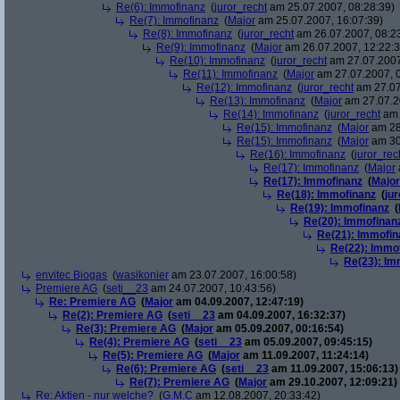
Re(6): Immofinanz
(
juror_recht
am 25.07.2007, 08:28:39)
Re(7): Immofinanz
(
Major
am 25.07.2007, 16:07:39)
Re(8): Immofinanz
(
juror_recht
am 26.07.2007, 08:2
Re(9): Immofinanz
(
Major
am 26.07.2007, 12:22:3
Re(10): Immofinanz
(
juror_recht
am 27.07.2007
Re(11): Immofinanz
(
Major
am 27.07.2007, 0
Re(12): Immofinanz
(
juror_recht
am 27.07
Re(13): Immofinanz
(
Major
am 27.07.2
Re(14): Immofinanz
(
juror_recht
am 
Re(15): Immofinanz
(
Major
am 28
Re(15): Immofinanz
(
Major
am 30
Re(16): Immofinanz
(
juror_rec
Re(17): Immofinanz
(
Major
Re(17): Immofinanz
(
Major
Re(18): Immofinanz
(
ju
Re(19): Immofinanz
(
Re(20): Immofinan
Re(21): Immofin
Re(22): Immo
Re(23): Im
envitec Biogas
(
wasikonier
am 23.07.2007, 16:00:58)
Premiere AG
(
seti__23
am 24.07.2007, 10:43:56)
Re: Premiere AG
(
Major
am 04.09.2007, 12:47:19)
Re(2): Premiere AG
(
seti__23
am 04.09.2007, 16:32:37)
Re(3): Premiere AG
(
Major
am 05.09.2007, 00:16:54)
Re(4): Premiere AG
(
seti__23
am 05.09.2007, 09:45:15)
Re(5): Premiere AG
(
Major
am 11.09.2007, 11:24:14)
Re(6): Premiere AG
(
seti__23
am 11.09.2007, 15:06:13)
Re(7): Premiere AG
(
Major
am 29.10.2007, 12:09:21)
Re: Aktien - nur welche?
(
G.M.C
am 12.08.2007, 20:33:42)