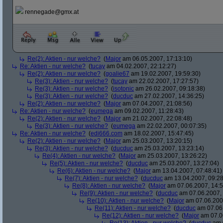
rennegade@gmx.at
Re(2): Aktien - nur welche?
(
Major
am 06.05.2007, 17:13:10)
Re: Aktien - nur welche?
(
tucay
am 04.02.2007, 22:12:27)
Re(2): Aktien - nur welche?
(
goalie67
am 19.02.2007, 19:59:30)
Re(3): Aktien - nur welche?
(
tucay
am 22.02.2007, 17:27:57)
Re(3): Aktien - nur welche?
(
isotonic
am 26.02.2007, 09:18:38)
Re(3): Aktien - nur welche?
(
ducduc
am 27.02.2007, 14:36:25)
Re(2): Aktien - nur welche?
(
Major
am 07.04.2007, 21:08:56)
Re: Aktien - nur welche?
(
eumega
am 09.02.2007, 11:28:43)
Re(2): Aktien - nur welche?
(
Major
am 21.02.2007, 22:08:48)
Re(3): Aktien - nur welche?
(
eumega
am 22.02.2007, 00:07:35)
Re: Aktien - nur welche?
(
edi666.com
am 18.02.2007, 15:47:45)
Re(2): Aktien - nur welche?
(
Major
am 25.03.2007, 13:20:15)
Re(3): Aktien - nur welche?
(
ducduc
am 25.03.2007, 13:23:14)
Re(4): Aktien - nur welche?
(
Major
am 25.03.2007, 13:26:22)
Re(5): Aktien - nur welche?
(
ducduc
am 25.03.2007, 13:27:04)
Re(6): Aktien - nur welche?
(
Major
am 13.04.2007, 07:48:41)
Re(7): Aktien - nur welche?
(
ducduc
am 13.04.2007, 09:28
Re(8): Aktien - nur welche?
(
Major
am 07.06.2007, 14:5
Re(9): Aktien - nur welche?
(
ducduc
am 07.06.2007, 
Re(10): Aktien - nur welche?
(
Major
am 07.06.2007
Re(11): Aktien - nur welche?
(
ducduc
am 07.06.
Re(12): Aktien - nur welche?
(
Major
am 07.06