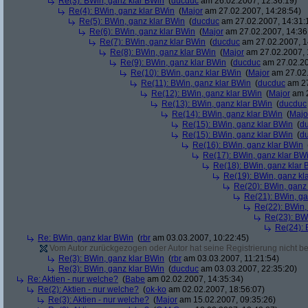
Re(3): BWin, ganz klar BWin
(
ducduc
am 26.02.2007, 12:36:19)
Re(4): BWin, ganz klar BWin
(
Major
am 27.02.2007, 14:28:54)
Re(5): BWin, ganz klar BWin
(
ducduc
am 27.02.2007, 14:31:
Re(6): BWin, ganz klar BWin
(
Major
am 27.02.2007, 14:36
Re(7): BWin, ganz klar BWin
(
ducduc
am 27.02.2007, 1
Re(8): BWin, ganz klar BWin
(
Major
am 27.02.2007, 
Re(9): BWin, ganz klar BWin
(
ducduc
am 27.02.20
Re(10): BWin, ganz klar BWin
(
Major
am 27.02.
Re(11): BWin, ganz klar BWin
(
ducduc
am 27
Re(12): BWin, ganz klar BWin
(
Major
am 2
Re(13): BWin, ganz klar BWin
(
ducduc
Re(14): BWin, ganz klar BWin
(
Majo
Re(15): BWin, ganz klar BWin
(
d
Re(15): BWin, ganz klar BWin
(
d
Re(16): BWin, ganz klar BWin
Re(17): BWin, ganz klar BW
Re(18): BWin, ganz klar 
Re(19): BWin, ganz kl
Re(20): BWin, ganz
Re(21): BWin, ga
Re(22): BWin,
Re(23): BW
Re(24): 
Re: BWin, ganz klar BWin
(
rbr
am 03.03.2007, 10:22:45)
Vom Autor zurückgezogen oder Autor hat seine Registrierung nicht bes
Re(3): BWin, ganz klar BWin
(
rbr
am 03.03.2007, 11:21:54)
Re(3): BWin, ganz klar BWin
(
ducduc
am 03.03.2007, 22:35:20)
Re: Aktien - nur welche?
(
Babe
am 02.02.2007, 14:35:34)
Re(2): Aktien - nur welche?
(
ok-ko
am 02.02.2007, 18:56:07)
Re(3): Aktien - nur welche?
(
Major
am 15.02.2007, 09:35:26)