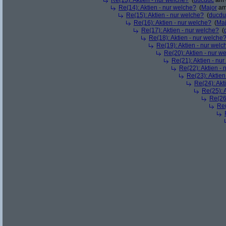
Re(13): Aktien - nur welche?
(
ducduc
am 0
Re(14): Aktien - nur welche?
(
Major
am 
Re(15): Aktien - nur welche?
(
ducdu
Re(16): Aktien - nur welche?
(
Maj
Re(17): Aktien - nur welche?
(
Re(18): Aktien - nur welche
Re(19): Aktien - nur welc
Re(20): Aktien - nur w
Re(21): Aktien - nu
Re(22): Aktien -
Re(23): Aktien
Re(24): Akt
Re(25): 
Re(26)
Re(