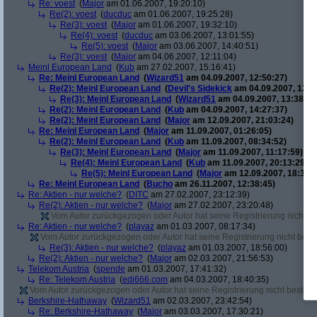
Re: voest
(
Major
am 01.06.2007, 19:20:10)
Re(2): voest
(
ducduc
am 01.06.2007, 19:25:28)
Re(3): voest
(
Major
am 01.06.2007, 19:32:10)
Re(4): voest
(
ducduc
am 03.06.2007, 13:01:55)
Re(5): voest
(
Major
am 03.06.2007, 14:40:51)
Re(3): voest
(
Major
am 04.06.2007, 12:11:04)
Meinl European Land
(
Kub
am 27.02.2007, 15:16:41)
Re: Meinl European Land
(
Wizard51
am 04.09.2007, 12:50:27)
Re(2): Meinl European Land
(
Devil's Sidekick
am 04.09.2007, 13:3
Re(3): Meinl European Land
(
Wizard51
am 04.09.2007, 13:38:20
Re(2): Meinl European Land
(
Kub
am 04.09.2007, 14:27:37)
Re(2): Meinl European Land
(
Major
am 12.09.2007, 21:03:24)
Re: Meinl European Land
(
Major
am 11.09.2007, 01:26:05)
Re(2): Meinl European Land
(
Kub
am 11.09.2007, 08:34:52)
Re(3): Meinl European Land
(
Major
am 11.09.2007, 11:17:59)
Re(4): Meinl European Land
(
Kub
am 11.09.2007, 20:13:29)
Re(5): Meinl European Land
(
Major
am 12.09.2007, 18:33:4
Re: Meinl European Land
(
Bucho
am 26.11.2007, 12:38:45)
Re: Aktien - nur welche?
(
DITC
am 27.02.2007, 23:12:39)
Re(2): Aktien - nur welche?
(
Major
am 27.02.2007, 23:20:48)
Vom Autor zurückgezogen oder Autor hat seine Registrierung nicht bes
Re: Aktien - nur welche?
(
playaz
am 01.03.2007, 08:17:34)
Vom Autor zurückgezogen oder Autor hat seine Registrierung nicht bestä
Re(3): Aktien - nur welche?
(
playaz
am 01.03.2007, 18:56:00)
Re(2): Aktien - nur welche?
(
Major
am 02.03.2007, 21:56:53)
Telekom Austria
(
spende
am 01.03.2007, 17:41:32)
Re: Telekom Austria
(
edi666.com
am 04.03.2007, 18:40:35)
Vom Autor zurückgezogen oder Autor hat seine Registrierung nicht bestätig
Berkshire-Hathaway
(
Wizard51
am 02.03.2007, 23:42:54)
Re: Berkshire-Hathaway
(
Major
am 03.03.2007, 17:30:21)