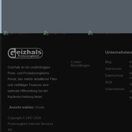
Unternehme
Cookie-
Blog
I
Einstellungen
f
Geizhals ist ein unabhängiges
Impressum
Preis- und Produktvergleichs-
W
Datenschutz
s
Portal, das mittels detaillierter Filter
AGB
T
und vielfältiger Features eine
Unternehmen
optimale Hilfestellung bei der
J
Kaufentscheidung bietet.
P
Ansicht wählen:
Mobile
Copyright © 1997-2026
Preisvergleich Internet Services
AG