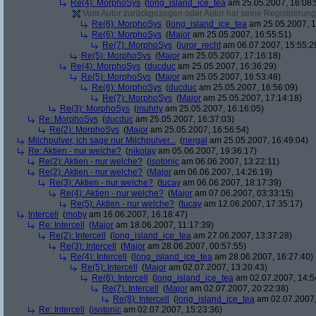
Re(4): MorphoSys
(
long_island_ice_tea
am 25.05.2007, 16:08:
Vom Autor zurückgezogen oder Autor hat seine Registrierung 
Re(6): MorphoSys
(
long_island_ice_tea
am 25.05.2007, 1
Re(6): MorphoSys
(
Major
am 25.05.2007, 16:55:51)
Re(7): MorphoSys
(
juror_recht
am 06.07.2007, 15:55:2
Re(5): MorphoSys
(
Major
am 25.05.2007, 17:16:18)
Re(4): MorphoSys
(
ducduc
am 25.05.2007, 16:36:29)
Re(5): MorphoSys
(
Major
am 25.05.2007, 16:53:48)
Re(6): MorphoSys
(
ducduc
am 25.05.2007, 16:56:09)
Re(7): MorphoSys
(
Major
am 25.05.2007, 17:14:18)
Re(3): MorphoSys
(
muhrly
am 25.05.2007, 16:16:05)
Re: MorphoSys
(
ducduc
am 25.05.2007, 16:37:03)
Re(2): MorphoSys
(
Major
am 25.05.2007, 16:56:54)
Milchpulver, ich sage nur Milchpulver...
(
nergal
am 25.05.2007, 16:49:04)
Re: Aktien - nur welche?
(
nikolay
am 05.06.2007, 19:36:17)
Re(2): Aktien - nur welche?
(
isotonic
am 06.06.2007, 13:22:11)
Re(2): Aktien - nur welche?
(
Major
am 06.06.2007, 14:26:19)
Re(3): Aktien - nur welche?
(
tucay
am 06.06.2007, 18:17:39)
Re(4): Aktien - nur welche?
(
Major
am 07.06.2007, 03:33:15)
Re(5): Aktien - nur welche?
(
tucay
am 12.06.2007, 17:35:17)
Intercell
(
moby
am 16.06.2007, 16:18:47)
Re: Intercell
(
Major
am 18.06.2007, 11:17:39)
Re(2): Intercell
(
long_island_ice_tea
am 27.06.2007, 13:37:28)
Re(3): Intercell
(
Major
am 28.06.2007, 00:57:55)
Re(4): Intercell
(
long_island_ice_tea
am 28.06.2007, 16:27:40)
Re(5): Intercell
(
Major
am 02.07.2007, 13:20:43)
Re(6): Intercell
(
long_island_ice_tea
am 02.07.2007, 14:5
Re(7): Intercell
(
Major
am 02.07.2007, 20:22:38)
Re(8): Intercell
(
long_island_ice_tea
am 02.07.2007,
Re: Intercell
(
isotonic
am 02.07.2007, 15:23:36)