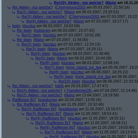
Re(10): Aktien - nur welche?
(
Major
am 16.11.20
Re: Aktien - nur welche?
(
Cherrymoon2002
am 05.03.2007, 21:50:16)
Re(2): Aktien - nur welche?
(
Major
am 06.03.2007, 23:25:52)
Re(3): Aktien - nur welche?
(
Cherrymoon2002
am 07.03.2007, 15:22
Re(4): Aktien - nur welche?
(
Major
am 07.03.2007, 16:27:17)
bwin
(
ducduc
am 06.03.2007, 10:02:09)
Re: bwin
(
redseven
am 06.03.2007, 23:37:42)
Re(2): bwin
(
ducduc
am 07.03.2007, 10:01:28)
Re: bwin
(
Major
am 07.03.2007, 11:56:00)
Re(2): bwin
(
ducduc
am 07.03.2007, 12:24:13)
Re(3): bwin
(
Major
am 07.03.2007, 16:28:11)
Re(4): bwin
(
ducduc
am 08.03.2007, 01:48:46)
Re(5): bwin
(
Major
am 08.03.2007, 10:44:28)
Re(6): bwin
(
ducduc
am 08.03.2007, 12:08:24)
Re(7): bwin
(
long_island_ice_tea
am 05.06.2007, 19:2
Re(8): bwin
(
ducduc
am 06.06.2007, 18:25:22)
Re(9): bwin
(
long_island_ice_tea
am 06.06.2007,
Re(10): bwin
(
ducduc
am 06.06.2007, 22:33:32
Re: Aktien - nur welche?
(
stefs
am 26.03.2007, 17:47:47)
Re(2): Aktien - nur welche?
(
-Transformer2K-
am 07.04.2007, 21:14:46)
Re(2): Aktien - nur welche?
(
Major
am 13.04.2007, 19:19:58)
Raiffeisen INT
(
wasikonier
am 10.04.2007, 13:55:16)
Re: Raiffeisen INT
(
Major
am 11.05.2007, 10:32:46)
Re(2): Raiffeisen INT
(
wasikonier
am 11.05.2007, 15:16:57)
Re(3): Raiffeisen INT
(
Major
am 11.05.2007, 18:53:41)
Re(4): Raiffeisen INT
(
ducduc
am 11.05.2007, 18:55:11)
Re(5): Raiffeisen INT
(
Major
am 11.05.2007, 18:58:21)
Re(6): Raiffeisen INT
(
ducduc
am 11.05.2007, 19:03:46)
Re(7): Raiffeisen INT
(
Major
am 11.05.2007, 19:13:54)
Re(8): Raiffeisen INT
(
ducduc
am 11.05.2007, 19:15