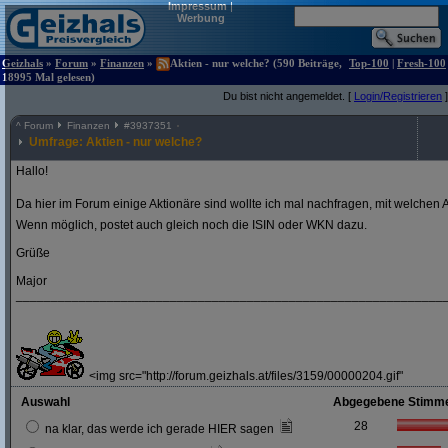
Impressum
|
Werbung
Geizhals
»
Forum
»
Finanzen
»
Aktien - nur welche? (590 Beiträge,
Top-100
|
Fresh-100
18995 Mal gelesen)
Du bist nicht angemeldet. [
Login/Registrieren
]
^
Forum
Finanzen
#
3937351
Umfrage: Aktien - nur welche?
Hallo!
Da hier im Forum einige Aktionäre sind wollte ich mal nachfragen, mit welchen A
Wenn möglich, postet auch gleich noch die ISIN oder WKN dazu.
Grüße
Major
_____________________________________________________________
<img src="http://forum.geizhals.at/files/3159/00000204.gif"
Auswahl
Abgegebene Stimm
28
na klar, das werde ich gerade HIER sagen