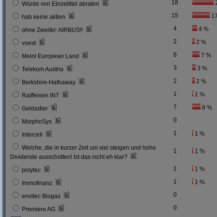
18
Würde von Einzeltitel abraten
15
1
hab keine aktien
4
4 %
ohne Zweifel: AIRBUS!!
2
2 %
voest
6
7 %
Meinl European Land
3
3 %
Telekom Austria
2
2 %
Berkshire-Hathaway
1
1 %
Raiffeisen INT
7
8 %
Goldadler
0
MorphoSys
1
1 %
Intercell
Welche, die in kurzer Zeit um viel steigen und hohe
1
1 %
Dividende ausschütten! Ist das nicht eh klar?
1
1 %
polytec
1
1 %
Immofinanz
0
envitec Biogas
0
Premiere AG