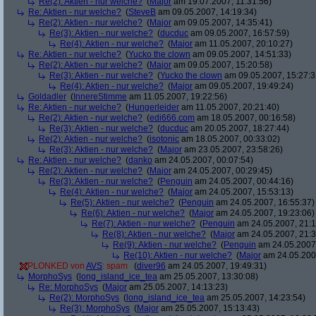
Re(2): Aktien - nur welche?
(
Major
am 19.07.2007, 11:31:56)
Re: Aktien - nur welche?
(
SteveB
am 09.05.2007, 14:19:34)
Re(2): Aktien - nur welche?
(
Major
am 09.05.2007, 14:35:41)
Re(3): Aktien - nur welche?
(
ducduc
am 09.05.2007, 16:57:59)
Re(4): Aktien - nur welche?
(
Major
am 11.05.2007, 20:10:27)
Re: Aktien - nur welche?
(
Yucko the clown
am 09.05.2007, 14:51:33)
Re(2): Aktien - nur welche?
(
Major
am 09.05.2007, 15:20:58)
Re(3): Aktien - nur welche?
(
Yucko the clown
am 09.05.2007, 15:27:3
Re(4): Aktien - nur welche?
(
Major
am 09.05.2007, 19:49:24)
Goldadler
(
InnereStimme
am 11.05.2007, 19:22:56)
Re: Aktien - nur welche?
(
Hungerleider
am 11.05.2007, 20:21:40)
Re(2): Aktien - nur welche?
(
edi666.com
am 18.05.2007, 00:16:58)
Re(3): Aktien - nur welche?
(
ducduc
am 20.05.2007, 18:27:44)
Re(2): Aktien - nur welche?
(
isotonic
am 18.05.2007, 00:33:02)
Re(3): Aktien - nur welche?
(
Major
am 23.05.2007, 23:58:26)
Re: Aktien - nur welche?
(
danko
am 24.05.2007, 00:07:54)
Re(2): Aktien - nur welche?
(
Major
am 24.05.2007, 00:29:45)
Re(3): Aktien - nur welche?
(
Penguin
am 24.05.2007, 00:44:16)
Re(4): Aktien - nur welche?
(
Major
am 24.05.2007, 15:53:13)
Re(5): Aktien - nur welche?
(
Penguin
am 24.05.2007, 16:55:37)
Re(6): Aktien - nur welche?
(
Major
am 24.05.2007, 19:23:06)
Re(7): Aktien - nur welche?
(
Penguin
am 24.05.2007, 21:1
Re(8): Aktien - nur welche?
(
Major
am 24.05.2007, 21:3
Re(9): Aktien - nur welche?
(
Penguin
am 24.05.2007,
Re(10): Aktien - nur welche?
(
Major
am 24.05.2007
PLONKED von
AVS
: spam
(
diver96
am 24.05.2007, 19:49:31)
MorphoSys
(
long_island_ice_tea
am 25.05.2007, 13:30:08)
Re: MorphoSys
(
Major
am 25.05.2007, 14:13:23)
Re(2): MorphoSys
(
long_island_ice_tea
am 25.05.2007, 14:23:54)
Re(3): MorphoSys
(
Major
am 25.05.2007, 15:13:43)