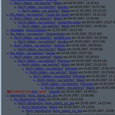
Re(2): Aktien - nur welche?
(
Major
am 09.05.2007, 14:35:41)
Re(3): Aktien - nur welche?
(
ducduc
am 09.05.2007, 16:57:59)
Re(4): Aktien - nur welche?
(
Major
am 11.05.2007, 20:10:27)
Re: Aktien - nur welche?
(
Yucko the clown
am 09.05.2007, 14:51:33)
Re(2): Aktien - nur welche?
(
Major
am 09.05.2007, 15:20:58)
Re(3): Aktien - nur welche?
(
Yucko the clown
am 09.05.2007, 15:27:3
Re(4): Aktien - nur welche?
(
Major
am 09.05.2007, 19:49:24)
Goldadler
(
InnereStimme
am 11.05.2007, 19:22:56)
Re: Aktien - nur welche?
(
Hungerleider
am 11.05.2007, 20:21:40)
Re(2): Aktien - nur welche?
(
edi666.com
am 18.05.2007, 00:16:58)
Re(3): Aktien - nur welche?
(
ducduc
am 20.05.2007, 18:27:44)
Re(2): Aktien - nur welche?
(
isotonic
am 18.05.2007, 00:33:02)
Re(3): Aktien - nur welche?
(
Major
am 23.05.2007, 23:58:26)
Re: Aktien - nur welche?
(
danko
am 24.05.2007, 00:07:54)
Re(2): Aktien - nur welche?
(
Major
am 24.05.2007, 00:29:45)
Re(3): Aktien - nur welche?
(
Penguin
am 24.05.2007, 00:44:16)
Re(4): Aktien - nur welche?
(
Major
am 24.05.2007, 15:53:13)
Re(5): Aktien - nur welche?
(
Penguin
am 24.05.2007, 16:55:37)
Re(6): Aktien - nur welche?
(
Major
am 24.05.2007, 19:23:06)
Re(7): Aktien - nur welche?
(
Penguin
am 24.05.2007, 21:1
Re(8): Aktien - nur welche?
(
Major
am 24.05.2007, 21:3
Re(9): Aktien - nur welche?
(
Penguin
am 24.05.2007,
Re(10): Aktien - nur welche?
(
Major
am 24.05.2007
PLONKED von
AVS
: spam
(
diver96
am 24.05.2007, 19:49:31)
MorphoSys
(
long_island_ice_tea
am 25.05.2007, 13:30:08)
Re: MorphoSys
(
Major
am 25.05.2007, 14:13:23)
Re(2): MorphoSys
(
long_island_ice_tea
am 25.05.2007, 14:23:54)
Re(3): MorphoSys
(
Major
am 25.05.2007, 15:13:43)
Re(4): MorphoSys
(
long_island_ice_tea
am 25.05.2007, 16:08:
Vom Autor zurückgezogen oder Autor hat seine Registrierung 