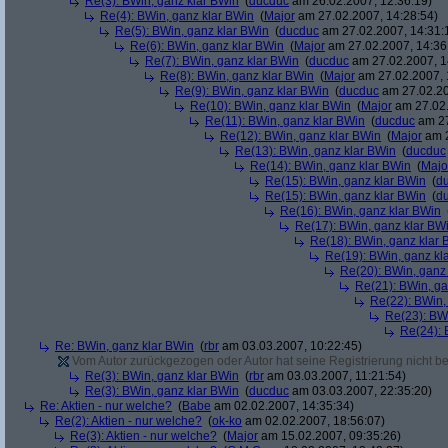
Re(3): BWin, ganz klar BWin
(
ducduc
am 26.02.2007, 12:36:19)
Re(4): BWin, ganz klar BWin
(
Major
am 27.02.2007, 14:28:54)
Re(5): BWin, ganz klar BWin
(
ducduc
am 27.02.2007, 14:31:
Re(6): BWin, ganz klar BWin
(
Major
am 27.02.2007, 14:36
Re(7): BWin, ganz klar BWin
(
ducduc
am 27.02.2007, 1
Re(8): BWin, ganz klar BWin
(
Major
am 27.02.2007, 
Re(9): BWin, ganz klar BWin
(
ducduc
am 27.02.20
Re(10): BWin, ganz klar BWin
(
Major
am 27.02.
Re(11): BWin, ganz klar BWin
(
ducduc
am 27
Re(12): BWin, ganz klar BWin
(
Major
am 2
Re(13): BWin, ganz klar BWin
(
ducduc
Re(14): BWin, ganz klar BWin
(
Majo
Re(15): BWin, ganz klar BWin
(
d
Re(15): BWin, ganz klar BWin
(
d
Re(16): BWin, ganz klar BWin
Re(17): BWin, ganz klar BW
Re(18): BWin, ganz klar 
Re(19): BWin, ganz kl
Re(20): BWin, ganz
Re(21): BWin, ga
Re(22): BWin,
Re(23): BW
Re(24): 
Re: BWin, ganz klar BWin
(
rbr
am 03.03.2007, 10:22:45)
Vom Autor zurückgezogen oder Autor hat seine Registrierung nicht bes
Re(3): BWin, ganz klar BWin
(
rbr
am 03.03.2007, 11:21:54)
Re(3): BWin, ganz klar BWin
(
ducduc
am 03.03.2007, 22:35:20)
Re: Aktien - nur welche?
(
Babe
am 02.02.2007, 14:35:34)
Re(2): Aktien - nur welche?
(
ok-ko
am 02.02.2007, 18:56:07)
Re(3): Aktien - nur welche?
(
Major
am 15.02.2007, 09:35:26)