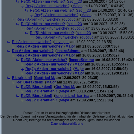
Re(3): Aktien - nur welche?
(
seti__23
am 13.08.2007, 14:52:00)
Re(4): Aktien - nur welche?
(
Major
am 14.08.2007, 16:43:49)
Re(5): Aktien - nur welche?
(
seti__23
am 14.08.2007, 20:46:02)
Re(6): Aktien - nur welche?
(
Major
am 15.08.2007, 01:31:38)
Re(2): Aktien - nur welche?
(
ducduc
am 13.08.2007, 15:03:33)
Re(3): Aktien - nur welche?
(
seti__23
am 13.08.2007, 15:39:35)
Re(4): Aktien - nur welche?
(
ducduc
am 13.08.2007, 15:45:29)
Re(5): Aktien - nur welche?
(
seti__23
am 13.08.2007, 15:53:06)
Re(6): Aktien - nur welche?
(
ducduc
am 13.08.2007, 16:00:0
Re: Aktien - nur welche?
(
edv-tipps
am 12.08.2007, 21:18:55)
Re(2): Aktien - nur welche?
(
Major
am 21.08.2007, 00:07:36)
Re: Aktien - nur welche?
(
InnereStimme
am 16.08.2007, 15:22:46)
Re(2): Aktien - nur welche?
(
Major
am 16.08.2007, 16:35:02)
Re(3): Aktien - nur welche?
(
InnereStimme
am 16.08.2007, 16:42:1
Re(4): Aktien - nur welche?
(
Major
am 16.08.2007, 16:55:47)
Re(4): Aktien - nur welche?
(
Major
am 16.08.2007, 17:59:02)
Re(4): Aktien - nur welche?
(
Major
am 16.08.2007, 19:03:21)
Bieraktien!!
(
Gottfried M.
am 12.09.2007, 20:03:35)
Re: Bieraktien!!
(
Major
am 12.09.2007, 23:58:18)
Re(2): Bieraktien!!
(
Gottfried M.
am 13.09.2007, 15:53:55)
Re(3): Bieraktien!!
(
Major
am 03.10.2007, 13:47:16)
Re(2): Bieraktien!!
(
long_island_ice_tea
am 16.09.2007, 20:42:14)
Re(3): Bieraktien!!
(
Major
am 17.09.2007, 15:23:06)
Dieses Forum ist eine frei zugängliche Diskussionsplattform.
Der Betreiber übernimmt keine Verantwortung für den Inhalt der Beiträge und behält sich das
Recht vor, Beiträge mit rechtswidrigem oder anstößigem Inhalt zu löschen.
Datenschutzerklärung