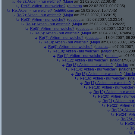
Re(2): Aktien - nur welche?
(
Major
am 21.02.2007, 22:08:48)
Re(3): Aktien - nur welche?
(
eumega
am 22.02.2007, 00:07:35)
Re: Aktien - nur welche?
(
edi666.com
am 18.02.2007, 15:47:45)
Re(2): Aktien - nur welche?
(
Major
am 25.03.2007, 13:20:15)
Re(3): Aktien - nur welche?
(
ducduc
am 25.03.2007, 13:23:14)
Re(4): Aktien - nur welche?
(
Major
am 25.03.2007, 13:26:22)
Re(5): Aktien - nur welche?
(
ducduc
am 25.03.2007, 13:27:04)
Re(6): Aktien - nur welche?
(
Major
am 13.04.2007, 07:48:41)
Re(7): Aktien - nur welche?
(
ducduc
am 13.04.2007, 09:28
Re(8): Aktien - nur welche?
(
Major
am 07.06.2007, 14:5
Re(9): Aktien - nur welche?
(
ducduc
am 07.06.2007, 
Re(10): Aktien - nur welche?
(
Major
am 07.06.2007
Re(11): Aktien - nur welche?
(
ducduc
am 07.06.
Re(12): Aktien - nur welche?
(
Major
am 07.06
Re(13): Aktien - nur welche?
(
ducduc
am 0
Re(14): Aktien - nur welche?
(
Major
am 
Re(15): Aktien - nur welche?
(
ducdu
Re(16): Aktien - nur welche?
(
Maj
Re(17): Aktien - nur welche?
(
Re(18): Aktien - nur welche
Re(19): Aktien - nur welc
Re(20): Aktien - nur w
Re(21): Aktien - nu
Re(22): Aktien -
Re(23): Aktien
Re(24): Akt
Re(25): 
Re(26)
Re(