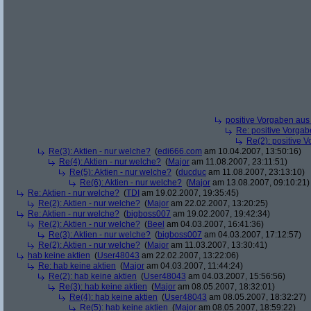
positive Vorgaben au
Re: positive Vorga
Re(2): positive 
Re(3): Aktien - nur welche?
(
edi666.com
am 10.04.2007, 13:50:16)
Re(4): Aktien - nur welche?
(
Major
am 11.08.2007, 23:11:51)
Re(5): Aktien - nur welche?
(
ducduc
am 11.08.2007, 23:13:10)
Re(6): Aktien - nur welche?
(
Major
am 13.08.2007, 09:10:21)
Re: Aktien - nur welche?
(
TDI
am 19.02.2007, 19:35:45)
Re(2): Aktien - nur welche?
(
Major
am 22.02.2007, 13:20:25)
Re: Aktien - nur welche?
(
bigboss007
am 19.02.2007, 19:42:34)
Re(2): Aktien - nur welche?
(
Beel
am 04.03.2007, 16:41:36)
Re(3): Aktien - nur welche?
(
bigboss007
am 04.03.2007, 17:12:57)
Re(2): Aktien - nur welche?
(
Major
am 11.03.2007, 13:30:41)
hab keine aktien
(
User48043
am 22.02.2007, 13:22:06)
Re: hab keine aktien
(
Major
am 04.03.2007, 11:44:24)
Re(2): hab keine aktien
(
User48043
am 04.03.2007, 15:56:56)
Re(3): hab keine aktien
(
Major
am 08.05.2007, 18:32:01)
Re(4): hab keine aktien
(
User48043
am 08.05.2007, 18:32:27)
Re(5): hab keine aktien
(
Major
am 08.05.2007, 18:59:22)