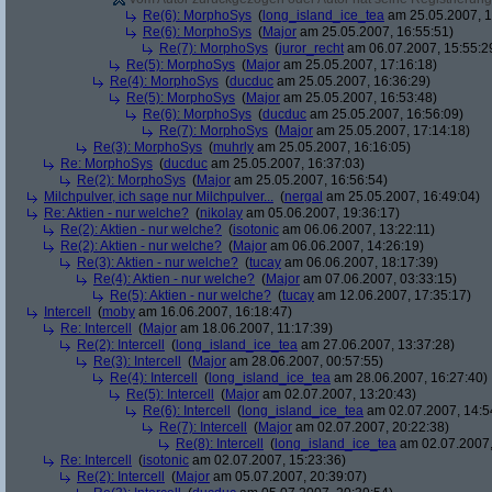
Re(6): MorphoSys
(
long_island_ice_tea
am 25.05.2007, 1
Re(6): MorphoSys
(
Major
am 25.05.2007, 16:55:51)
Re(7): MorphoSys
(
juror_recht
am 06.07.2007, 15:55:2
Re(5): MorphoSys
(
Major
am 25.05.2007, 17:16:18)
Re(4): MorphoSys
(
ducduc
am 25.05.2007, 16:36:29)
Re(5): MorphoSys
(
Major
am 25.05.2007, 16:53:48)
Re(6): MorphoSys
(
ducduc
am 25.05.2007, 16:56:09)
Re(7): MorphoSys
(
Major
am 25.05.2007, 17:14:18)
Re(3): MorphoSys
(
muhrly
am 25.05.2007, 16:16:05)
Re: MorphoSys
(
ducduc
am 25.05.2007, 16:37:03)
Re(2): MorphoSys
(
Major
am 25.05.2007, 16:56:54)
Milchpulver, ich sage nur Milchpulver...
(
nergal
am 25.05.2007, 16:49:04)
Re: Aktien - nur welche?
(
nikolay
am 05.06.2007, 19:36:17)
Re(2): Aktien - nur welche?
(
isotonic
am 06.06.2007, 13:22:11)
Re(2): Aktien - nur welche?
(
Major
am 06.06.2007, 14:26:19)
Re(3): Aktien - nur welche?
(
tucay
am 06.06.2007, 18:17:39)
Re(4): Aktien - nur welche?
(
Major
am 07.06.2007, 03:33:15)
Re(5): Aktien - nur welche?
(
tucay
am 12.06.2007, 17:35:17)
Intercell
(
moby
am 16.06.2007, 16:18:47)
Re: Intercell
(
Major
am 18.06.2007, 11:17:39)
Re(2): Intercell
(
long_island_ice_tea
am 27.06.2007, 13:37:28)
Re(3): Intercell
(
Major
am 28.06.2007, 00:57:55)
Re(4): Intercell
(
long_island_ice_tea
am 28.06.2007, 16:27:40)
Re(5): Intercell
(
Major
am 02.07.2007, 13:20:43)
Re(6): Intercell
(
long_island_ice_tea
am 02.07.2007, 14:5
Re(7): Intercell
(
Major
am 02.07.2007, 20:22:38)
Re(8): Intercell
(
long_island_ice_tea
am 02.07.2007,
Re: Intercell
(
isotonic
am 02.07.2007, 15:23:36)
Re(2): Intercell
(
Major
am 05.07.2007, 20:39:07)