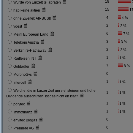
18
Würde von Einzeltitel abraten
15
1
hab keine aktien
4
4 %
ohne Zweifel: AIRBUS!!
2
2 %
voest
6
7 %
Meinl European Land
3
3 %
Telekom Austria
2
2 %
Berkshire-Hathaway
1
1 %
Raiffeisen INT
7
8 %
Goldadler
0
MorphoSys
1
1 %
Intercell
Welche, die in kurzer Zeit um viel steigen und hohe
1
1 %
Dividende ausschütten! Ist das nicht eh klar?
1
1 %
polytec
1
1 %
Immofinanz
0
envitec Biogas
0
Premiere AG