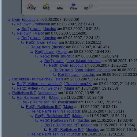
bwin
(
ducduc
am 06.03.2007, 10:02:09)
Re: bwin
(
redseven
am 06.03.2007, 23:37:42)
Re(2): bwin
(
ducduc
am 07.03.2007, 10:01:28)
Re: bwin
(
Major
am 07.03.2007, 11:56:00)
Re(2): bwin
(
ducduc
am 07.03.2007, 12:24:13)
Re(3): bwin
(
Major
am 07.03.2007, 16:28:11)
Re(4): bwin
(
ducduc
am 08.03.2007, 01:48:46)
Re(5): bwin
(
Major
am 08.03.2007, 10:44:28)
Re(6): bwin
(
ducduc
am 08.03.2007, 12:08:24)
Re(7): bwin
(
long_island_ice_tea
am 05.06.2007, 19:2
Re(8): bwin
(
ducduc
am 06.06.2007, 18:25:22)
Re(9): bwin
(
long_island_ice_tea
am 06.06.2007,
Re(10): bwin
(
ducduc
am 06.06.2007, 22:33:32
Re: Aktien - nur welche?
(
stefs
am 26.03.2007, 17:47:47)
Re(2): Aktien - nur welche?
(
-Transformer2K-
am 07.04.2007, 21:14:46)
Re(2): Aktien - nur welche?
(
Major
am 13.04.2007, 19:19:58)
Raiffeisen INT
(
wasikonier
am 10.04.2007, 13:55:16)
Re: Raiffeisen INT
(
Major
am 11.05.2007, 10:32:46)
Re(2): Raiffeisen INT
(
wasikonier
am 11.05.2007, 15:16:57)
Re(3): Raiffeisen INT
(
Major
am 11.05.2007, 18:53:41)
Re(4): Raiffeisen INT
(
ducduc
am 11.05.2007, 18:55:11)
Re(5): Raiffeisen INT
(
Major
am 11.05.2007, 18:58:21)
Re(6): Raiffeisen INT
(
ducduc
am 11.05.2007, 19:03:46)
Re(7): Raiffeisen INT
(
Major
am 11.05.2007, 19:13:54)
Re(8): Raiffeisen INT
(
ducduc
am 11.05.2007, 19:15
Re(4): Raiffeisen INT
(
ducduc
am 14.05.2007, 17:01:10)