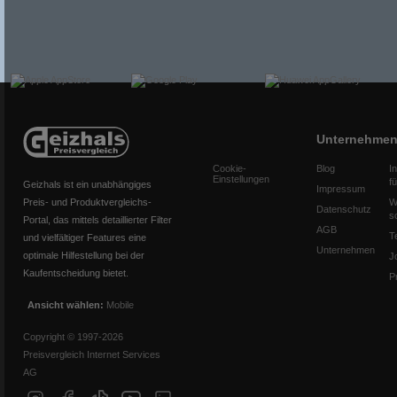
Unternehme
Cookie-
Blog
I
Einstellungen
f
Geizhals ist ein unabhängiges
Impressum
Preis- und Produktvergleichs-
W
Datenschutz
s
Portal, das mittels detaillierter Filter
AGB
T
und vielfältiger Features eine
Unternehmen
optimale Hilfestellung bei der
J
Kaufentscheidung bietet.
P
Ansicht wählen:
Mobile
Copyright © 1997-2026
Preisvergleich Internet Services
AG