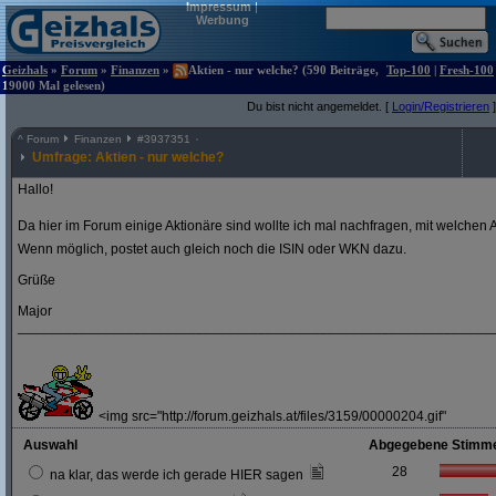
Impressum
|
Werbung
Geizhals
»
Forum
»
Finanzen
»
Aktien - nur welche? (590 Beiträge,
Top-100
|
Fresh-100
19000 Mal gelesen)
Du bist nicht angemeldet. [
Login/Registrieren
]
^
Forum
Finanzen
#
3937351
Umfrage: Aktien - nur welche?
Hallo!
Da hier im Forum einige Aktionäre sind wollte ich mal nachfragen, mit welchen A
Wenn möglich, postet auch gleich noch die ISIN oder WKN dazu.
Grüße
Major
_____________________________________________________________
<img src="http://forum.geizhals.at/files/3159/00000204.gif"
Auswahl
Abgegebene Stimm
28
na klar, das werde ich gerade HIER sagen