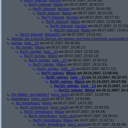
Re(3): Intercell
(
ducduc
am 05.07.2007, 20:39:54)
Re(4): Intercell
(
Major
am 05.07.2007, 20:42:57)
Re(5): Intercell
(
ducduc
am 05.07.2007, 20:44:36)
Re(6): Intercell
(
Major
am 06.07.2007, 00:20:29)
Re(7): Intercell
(
ducduc
am 06.07.2007, 09:27:42)
Re(8): Intercell
(
Major
am 06.07.2007, 21:03:58)
Re(9): Intercell
(
ducduc
am 06.07.2007, 22:22:25)
Re(10): Intercell
(
Major
am 08.07.2007, 19:09:
Re(2): Intercell
(
Wizard51
am 06.07.2007, 15:01:41)
Welche, die in kurzer Zeit um viel steigen und hohe Dividende ausschütten! 
polytec
(
seti__23
am 04.07.2007, 09:38:48)
Re: polytec
(
Major
am 05.07.2007, 20:38:17)
Re(2): polytec
(
seti__23
am 06.07.2007, 12:02:10)
Re(3): polytec
(
Major
am 06.07.2007, 15:02:13)
Re(4): polytec
(
seti__23
am 06.07.2007, 15:45:51)
Re(5): polytec
(
Major
am 06.07.2007, 19:51:03)
Re(6): polytec
(
seti__23
am 09.07.2007, 08:27:12)
Re(7): polytec
(
Major
am 29.10.2007, 12:08:54)
Re(8): polytec
(
seti__23
am 31.10.2007, 08:32:47)
Re(9): polytec
(
Major
am 31.10.2007, 09:07:08)
Re(10): polytec
(
seti__23
am 26.11.2007, 12:
Re(11): polytec
(
Major
am 26.11.2007, 20:1
Re: Aktien - nur welche?
(
juror_recht
am 06.07.2007, 12:02:55)
Immofinanz
(
juror_recht
am 06.07.2007, 12:03:08)
Re: Immofinanz
(
Major
am 06.07.2007, 14:57:20)
Re(2): Immofinanz
(
juror_recht
am 06.07.2007, 15:50:50)
Re(3): Immofinanz
(
Major
am 06.07.2007, 19:48:34)
Re(4): Immofinanz
(
juror_recht
am 09.07.2007, 08:28:52)
Re(5): Immofinanz
(
Major
am 24.07.2007, 15:42:11)
Re(6): Immofinanz
(
juror_recht
am 25.07.2007, 08:28:39)