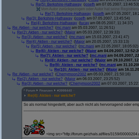
Re(5): Berkshire-Hathaway
(
josefh
am 07.05.2007, 13:46:53
Vom Autor zurückgezogen oder Autor hat seine Registrierun
Re(7): Berkshire-Hathaway
(
josefh
am 07.05.2007, 18:
Re(3): Berkshire-Hathaway
(
josefh
am 07.05.2007, 13:45:54)
Re(4): Berkshire-Hathaway
(
tucay
am 08.05.2007, 11:34:37)
Re: Aktien - nur welche?
(
mc.mani
am 05.03.2007, 11:26:51)
Re(2): Aktien - nur welche?
(
Major
am 05.03.2007, 12:39:33)
Re(3): Aktien - nur welche?
(
mc.mani
am 15.03.2007, 23:41:47)
Re(4): Aktien - nur welche?
(
Major
am 20.05.2007, 15:33:13)
Re(5): Aktien - nur welche?
(
mc.mani
am 22.05.2007, 18:05:02)
Re(6): Aktien - nur welche?
(
Major
am 04.09.2007, 12:52:2
Re(7): Aktien - nur welche?
(
mc.mani
am 04.09.2007, 22
Re(8): Aktien - nur welche?
(
Major
am 29.10.2007, 12
Re(9): Aktien - nur welche?
(
mc.mani
am 31.10.200
Re(10): Aktien - nur welche?
(
Major
am 16.11.20
Re: Aktien - nur welche?
(
Cherrymoon2002
am 05.03.2007, 21:50:16)
Re(2): Aktien - nur welche?
(
Major
am 06.03.2007, 23:25:52)
Re(3): Aktien - nur welche?
(
Cherrymoon2002
am 07.03.2007, 15:22
^
Forum
Finanzen
#
3998440
Re(4): Aktien - nur welche?
So als normal hingestellt, aber auch nicht als hervorragend oder emp
_____________________________________________________
<img src="http://forum.geizhals.at/files/3159/00000204.g