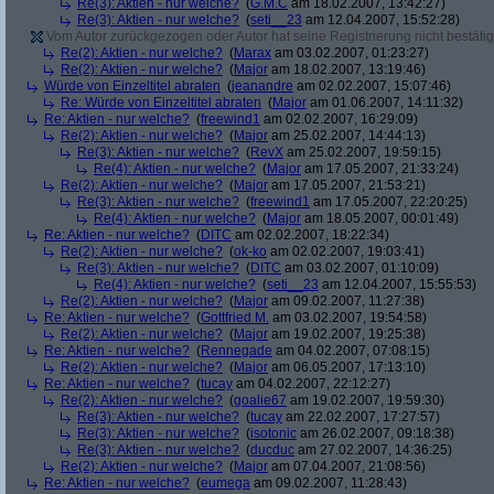
Re(3): Aktien - nur welche?
(
G.M.C
am 18.02.2007, 13:42:27)
Re(3): Aktien - nur welche?
(
seti__23
am 12.04.2007, 15:52:28)
Vom Autor zurückgezogen oder Autor hat seine Registrierung nicht bestätig
Re(2): Aktien - nur welche?
(
Marax
am 03.02.2007, 01:23:27)
Re(2): Aktien - nur welche?
(
Major
am 18.02.2007, 13:19:46)
Würde von Einzeltitel abraten
(
jeanandre
am 02.02.2007, 15:07:46)
Re: Würde von Einzeltitel abraten
(
Major
am 01.06.2007, 14:11:32)
Re: Aktien - nur welche?
(
freewind1
am 02.02.2007, 16:29:09)
Re(2): Aktien - nur welche?
(
Major
am 25.02.2007, 14:44:13)
Re(3): Aktien - nur welche?
(
RevX
am 25.02.2007, 19:59:15)
Re(4): Aktien - nur welche?
(
Major
am 17.05.2007, 21:33:24)
Re(2): Aktien - nur welche?
(
Major
am 17.05.2007, 21:53:21)
Re(3): Aktien - nur welche?
(
freewind1
am 17.05.2007, 22:20:25)
Re(4): Aktien - nur welche?
(
Major
am 18.05.2007, 00:01:49)
Re: Aktien - nur welche?
(
DITC
am 02.02.2007, 18:22:34)
Re(2): Aktien - nur welche?
(
ok-ko
am 02.02.2007, 19:03:41)
Re(3): Aktien - nur welche?
(
DITC
am 03.02.2007, 01:10:09)
Re(4): Aktien - nur welche?
(
seti__23
am 12.04.2007, 15:55:53)
Re(2): Aktien - nur welche?
(
Major
am 09.02.2007, 11:27:38)
Re: Aktien - nur welche?
(
Gottfried M.
am 03.02.2007, 19:54:58)
Re(2): Aktien - nur welche?
(
Major
am 19.02.2007, 19:25:38)
Re: Aktien - nur welche?
(
Rennegade
am 04.02.2007, 07:08:15)
Re(2): Aktien - nur welche?
(
Major
am 06.05.2007, 17:13:10)
Re: Aktien - nur welche?
(
tucay
am 04.02.2007, 22:12:27)
Re(2): Aktien - nur welche?
(
goalie67
am 19.02.2007, 19:59:30)
Re(3): Aktien - nur welche?
(
tucay
am 22.02.2007, 17:27:57)
Re(3): Aktien - nur welche?
(
isotonic
am 26.02.2007, 09:18:38)
Re(3): Aktien - nur welche?
(
ducduc
am 27.02.2007, 14:36:25)
Re(2): Aktien - nur welche?
(
Major
am 07.04.2007, 21:08:56)
Re: Aktien - nur welche?
(
eumega
am 09.02.2007, 11:28:43)