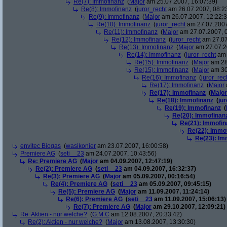
Re(7): Immofinanz
(
Major
am 25.07.2007, 16:07:39)
Re(8): Immofinanz
(
juror_recht
am 26.07.2007, 08:2
Re(9): Immofinanz
(
Major
am 26.07.2007, 12:22:3
Re(10): Immofinanz
(
juror_recht
am 27.07.2007
Re(11): Immofinanz
(
Major
am 27.07.2007, 0
Re(12): Immofinanz
(
juror_recht
am 27.07
Re(13): Immofinanz
(
Major
am 27.07.2
Re(14): Immofinanz
(
juror_recht
am 
Re(15): Immofinanz
(
Major
am 28
Re(15): Immofinanz
(
Major
am 30
Re(16): Immofinanz
(
juror_rec
Re(17): Immofinanz
(
Major
Re(17): Immofinanz
(
Major
Re(18): Immofinanz
(
ju
Re(19): Immofinanz
(
Re(20): Immofinan
Re(21): Immofin
Re(22): Immo
Re(23): Im
envitec Biogas
(
wasikonier
am 23.07.2007, 16:00:58)
Premiere AG
(
seti__23
am 24.07.2007, 10:43:56)
Re: Premiere AG
(
Major
am 04.09.2007, 12:47:19)
Re(2): Premiere AG
(
seti__23
am 04.09.2007, 16:32:37)
Re(3): Premiere AG
(
Major
am 05.09.2007, 00:16:54)
Re(4): Premiere AG
(
seti__23
am 05.09.2007, 09:45:15)
Re(5): Premiere AG
(
Major
am 11.09.2007, 11:24:14)
Re(6): Premiere AG
(
seti__23
am 11.09.2007, 15:06:13)
Re(7): Premiere AG
(
Major
am 29.10.2007, 12:09:21)
Re: Aktien - nur welche?
(
G.M.C
am 12.08.2007, 20:33:42)
Re(2): Aktien - nur welche?
(
Major
am 13.08.2007, 13:30:30)