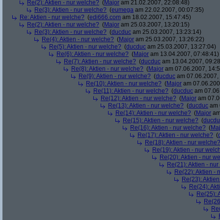
Re(2): Aktien - nur welche?
(
Major
am 21.02.2007, 22:08:48)
Re(3): Aktien - nur welche?
(
eumega
am 22.02.2007, 00:07:35)
Re: Aktien - nur welche?
(
edi666.com
am 18.02.2007, 15:47:45)
Re(2): Aktien - nur welche?
(
Major
am 25.03.2007, 13:20:15)
Re(3): Aktien - nur welche?
(
ducduc
am 25.03.2007, 13:23:14)
Re(4): Aktien - nur welche?
(
Major
am 25.03.2007, 13:26:22)
Re(5): Aktien - nur welche?
(
ducduc
am 25.03.2007, 13:27:04)
Re(6): Aktien - nur welche?
(
Major
am 13.04.2007, 07:48:41)
Re(7): Aktien - nur welche?
(
ducduc
am 13.04.2007, 09:28
Re(8): Aktien - nur welche?
(
Major
am 07.06.2007, 14:5
Re(9): Aktien - nur welche?
(
ducduc
am 07.06.2007, 
Re(10): Aktien - nur welche?
(
Major
am 07.06.2007
Re(11): Aktien - nur welche?
(
ducduc
am 07.06.
Re(12): Aktien - nur welche?
(
Major
am 07.06
Re(13): Aktien - nur welche?
(
ducduc
am 0
Re(14): Aktien - nur welche?
(
Major
am 
Re(15): Aktien - nur welche?
(
ducdu
Re(16): Aktien - nur welche?
(
Maj
Re(17): Aktien - nur welche?
(
Re(18): Aktien - nur welche
Re(19): Aktien - nur welc
Re(20): Aktien - nur w
Re(21): Aktien - nu
Re(22): Aktien -
Re(23): Aktien
Re(24): Akt
Re(25): 
Re(26)
Re(