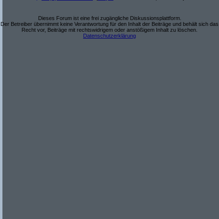
Dieses Forum ist eine frei zugängliche Diskussionsplattform.
Der Betreiber übernimmt keine Verantwortung für den Inhalt der Beiträge und behält sich das
Recht vor, Beiträge mit rechtswidrigem oder anstößigem Inhalt zu löschen.
Datenschutzerklärung