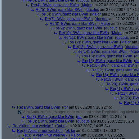
Re(3): BWin, ganz klar BWin
(
ducduc
am 26.02.2007, 12:36:19)
Re(4): BWin, ganz klar BWin
(
Major
am 27.02.2007, 14:28:54)
Re(5): BWin, ganz klar BWin
(
ducduc
am 27.02.2007, 14:31:
Re(6): BWin, ganz klar BWin
(
Major
am 27.02.2007, 14:36
Re(7): BWin, ganz klar BWin
(
ducduc
am 27.02.2007, 1
Re(8): BWin, ganz klar BWin
(
Major
am 27.02.2007, 
Re(9): BWin, ganz klar BWin
(
ducduc
am 27.02.20
Re(10): BWin, ganz klar BWin
(
Major
am 27.02.
Re(11): BWin, ganz klar BWin
(
ducduc
am 27
Re(12): BWin, ganz klar BWin
(
Major
am 2
Re(13): BWin, ganz klar BWin
(
ducduc
Re(14): BWin, ganz klar BWin
(
Majo
Re(15): BWin, ganz klar BWin
(
d
Re(15): BWin, ganz klar BWin
(
d
Re(16): BWin, ganz klar BWin
Re(17): BWin, ganz klar BW
Re(18): BWin, ganz klar 
Re(19): BWin, ganz kl
Re(20): BWin, ganz
Re(21): BWin, ga
Re(22): BWin,
Re(23): BW
Re(24): 
Re: BWin, ganz klar BWin
(
rbr
am 03.03.2007, 10:22:45)
Vom Autor zurückgezogen oder Autor hat seine Registrierung nicht bes
Re(3): BWin, ganz klar BWin
(
rbr
am 03.03.2007, 11:21:54)
Re(3): BWin, ganz klar BWin
(
ducduc
am 03.03.2007, 22:35:20)
Re: Aktien - nur welche?
(
Babe
am 02.02.2007, 14:35:34)
Re(2): Aktien - nur welche?
(
ok-ko
am 02.02.2007, 18:56:07)
Re(3): Aktien - nur welche?
(
Major
am 15.02.2007, 09:35:26)