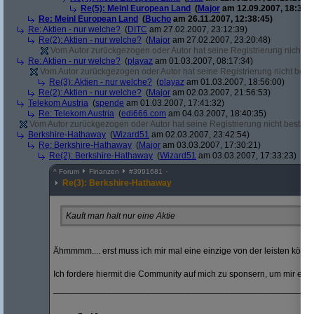
Re(5): Meinl European Land
(
Major
am 12.09.2007, 18:33:4
Re: Meinl European Land
(
Bucho
am 26.11.2007, 12:38:45)
Re: Aktien - nur welche?
(
DITC
am 27.02.2007, 23:12:39)
Re(2): Aktien - nur welche?
(
Major
am 27.02.2007, 23:20:48)
Vom Autor zurückgezogen oder Autor hat seine Registrierung nicht bes
Re: Aktien - nur welche?
(
playaz
am 01.03.2007, 08:17:34)
Vom Autor zurückgezogen oder Autor hat seine Registrierung nicht bestä
Re(3): Aktien - nur welche?
(
playaz
am 01.03.2007, 18:56:00)
Re(2): Aktien - nur welche?
(
Major
am 02.03.2007, 21:56:53)
Telekom Austria
(
spende
am 01.03.2007, 17:41:32)
Re: Telekom Austria
(
edi666.com
am 04.03.2007, 18:40:35)
Vom Autor zurückgezogen oder Autor hat seine Registrierung nicht bestätig
Berkshire-Hathaway
(
Wizard51
am 02.03.2007, 23:42:54)
Re: Berkshire-Hathaway
(
Major
am 03.03.2007, 17:30:21)
Re(2): Berkshire-Hathaway
(
Wizard51
am 03.03.2007, 17:33:23)
^
Forum
Finanzen
#
3991681
Re(3): Berkshire-Hathaway
Kauft man halt nur eine Aktie
Ähmmmm.... erst muss ich mir mal eine einzige von der leisten könn
Ich fordere hiermit die Community auf mich zu sponsern, um mir ein 
_____________________________________________________