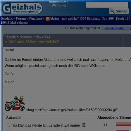
Impressum
|
Werbung
Geizhals
»
Forum
»
Finanzen
»
Aktien - nur welche? (590 Beiträge,
Top-100
|
Fresh-100
19048 Mal gelesen)
Du bist nicht angemeldet. [
Login/Registrieren
]
^
Forum
Finanzen
#
3937351
Umfrage: Aktien - nur welche?
Hallo!
Da hier im Forum einige Aktionäre sind wollte ich mal nachfragen, mit welchen A
Wenn möglich, postet auch gleich noch die ISIN oder WKN dazu.
Grüße
Major
_____________________________________________________________
<img src="http://forum.geizhals.at/files/3159/00000204.gif"
Auswahl
Abgegebene Stimm
28
na klar, das werde ich gerade HIER sagen