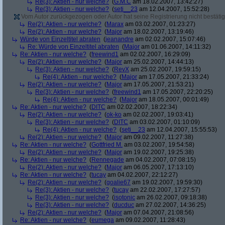
Re(3): Aktien - nur welche?
(
G.M.C
am 18.02.2007, 13:42:27)
Re(3): Aktien - nur welche?
(
seti__23
am 12.04.2007, 15:52:28)
Vom Autor zurückgezogen oder Autor hat seine Registrierung nicht bestätig
Re(2): Aktien - nur welche?
(
Marax
am 03.02.2007, 01:23:27)
Re(2): Aktien - nur welche?
(
Major
am 18.02.2007, 13:19:46)
Würde von Einzeltitel abraten
(
jeanandre
am 02.02.2007, 15:07:46)
Re: Würde von Einzeltitel abraten
(
Major
am 01.06.2007, 14:11:32)
Re: Aktien - nur welche?
(
freewind1
am 02.02.2007, 16:29:09)
Re(2): Aktien - nur welche?
(
Major
am 25.02.2007, 14:44:13)
Re(3): Aktien - nur welche?
(
RevX
am 25.02.2007, 19:59:15)
Re(4): Aktien - nur welche?
(
Major
am 17.05.2007, 21:33:24)
Re(2): Aktien - nur welche?
(
Major
am 17.05.2007, 21:53:21)
Re(3): Aktien - nur welche?
(
freewind1
am 17.05.2007, 22:20:25)
Re(4): Aktien - nur welche?
(
Major
am 18.05.2007, 00:01:49)
Re: Aktien - nur welche?
(
DITC
am 02.02.2007, 18:22:34)
Re(2): Aktien - nur welche?
(
ok-ko
am 02.02.2007, 19:03:41)
Re(3): Aktien - nur welche?
(
DITC
am 03.02.2007, 01:10:09)
Re(4): Aktien - nur welche?
(
seti__23
am 12.04.2007, 15:55:53)
Re(2): Aktien - nur welche?
(
Major
am 09.02.2007, 11:27:38)
Re: Aktien - nur welche?
(
Gottfried M.
am 03.02.2007, 19:54:58)
Re(2): Aktien - nur welche?
(
Major
am 19.02.2007, 19:25:38)
Re: Aktien - nur welche?
(
Rennegade
am 04.02.2007, 07:08:15)
Re(2): Aktien - nur welche?
(
Major
am 06.05.2007, 17:13:10)
Re: Aktien - nur welche?
(
tucay
am 04.02.2007, 22:12:27)
Re(2): Aktien - nur welche?
(
goalie67
am 19.02.2007, 19:59:30)
Re(3): Aktien - nur welche?
(
tucay
am 22.02.2007, 17:27:57)
Re(3): Aktien - nur welche?
(
isotonic
am 26.02.2007, 09:18:38)
Re(3): Aktien - nur welche?
(
ducduc
am 27.02.2007, 14:36:25)
Re(2): Aktien - nur welche?
(
Major
am 07.04.2007, 21:08:56)
Re: Aktien - nur welche?
(
eumega
am 09.02.2007, 11:28:43)