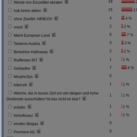
18
Würde von Einzeltitel abraten
15
1
hab keine aktien
4
4 %
ohne Zweifel: AIRBUS!!
2
2 %
voest
6
7 %
Meinl European Land
3
3 %
Telekom Austria
2
2 %
Berkshire-Hathaway
1
1 %
Raiffeisen INT
7
8 %
Goldadler
0
MorphoSys
1
1 %
Intercell
Welche, die in kurzer Zeit um viel steigen und hohe
1
1 %
Dividende ausschütten! Ist das nicht eh klar?
1
1 %
polytec
1
1 %
Immofinanz
0
envitec Biogas
0
Premiere AG