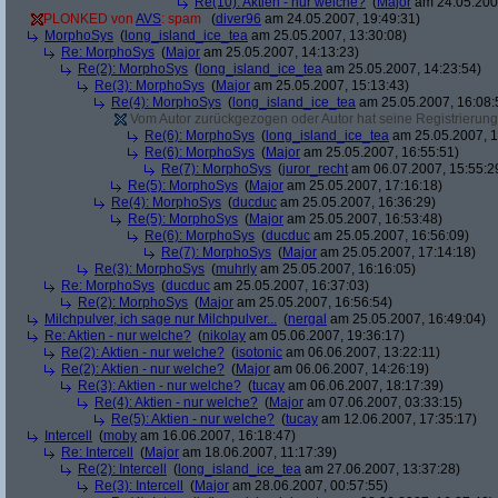
Re(10): Aktien - nur welche?
(
Major
am 24.05.2007
PLONKED von
AVS
: spam
(
diver96
am 24.05.2007, 19:49:31)
MorphoSys
(
long_island_ice_tea
am 25.05.2007, 13:30:08)
Re: MorphoSys
(
Major
am 25.05.2007, 14:13:23)
Re(2): MorphoSys
(
long_island_ice_tea
am 25.05.2007, 14:23:54)
Re(3): MorphoSys
(
Major
am 25.05.2007, 15:13:43)
Re(4): MorphoSys
(
long_island_ice_tea
am 25.05.2007, 16:08:
Vom Autor zurückgezogen oder Autor hat seine Registrierung 
Re(6): MorphoSys
(
long_island_ice_tea
am 25.05.2007, 1
Re(6): MorphoSys
(
Major
am 25.05.2007, 16:55:51)
Re(7): MorphoSys
(
juror_recht
am 06.07.2007, 15:55:2
Re(5): MorphoSys
(
Major
am 25.05.2007, 17:16:18)
Re(4): MorphoSys
(
ducduc
am 25.05.2007, 16:36:29)
Re(5): MorphoSys
(
Major
am 25.05.2007, 16:53:48)
Re(6): MorphoSys
(
ducduc
am 25.05.2007, 16:56:09)
Re(7): MorphoSys
(
Major
am 25.05.2007, 17:14:18)
Re(3): MorphoSys
(
muhrly
am 25.05.2007, 16:16:05)
Re: MorphoSys
(
ducduc
am 25.05.2007, 16:37:03)
Re(2): MorphoSys
(
Major
am 25.05.2007, 16:56:54)
Milchpulver, ich sage nur Milchpulver...
(
nergal
am 25.05.2007, 16:49:04)
Re: Aktien - nur welche?
(
nikolay
am 05.06.2007, 19:36:17)
Re(2): Aktien - nur welche?
(
isotonic
am 06.06.2007, 13:22:11)
Re(2): Aktien - nur welche?
(
Major
am 06.06.2007, 14:26:19)
Re(3): Aktien - nur welche?
(
tucay
am 06.06.2007, 18:17:39)
Re(4): Aktien - nur welche?
(
Major
am 07.06.2007, 03:33:15)
Re(5): Aktien - nur welche?
(
tucay
am 12.06.2007, 17:35:17)
Intercell
(
moby
am 16.06.2007, 16:18:47)
Re: Intercell
(
Major
am 18.06.2007, 11:17:39)
Re(2): Intercell
(
long_island_ice_tea
am 27.06.2007, 13:37:28)
Re(3): Intercell
(
Major
am 28.06.2007, 00:57:55)