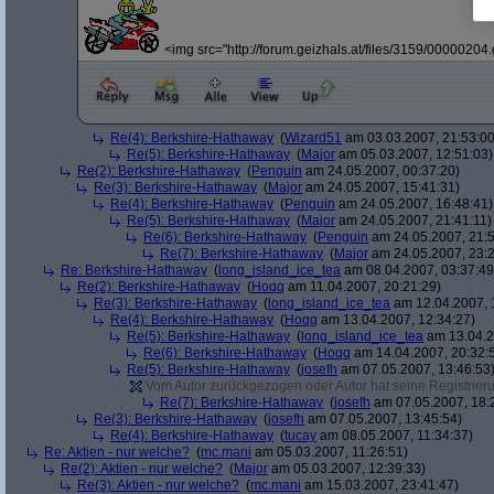
<img src="http://forum.geizhals.at/files/3159/00000204.g
Re(4): Berkshire-Hathaway
(
Wizard51
am 03.03.2007, 21:53:00
Re(5): Berkshire-Hathaway
(
Major
am 05.03.2007, 12:51:03)
Re(2): Berkshire-Hathaway
(
Penguin
am 24.05.2007, 00:37:20)
Re(3): Berkshire-Hathaway
(
Major
am 24.05.2007, 15:41:31)
Re(4): Berkshire-Hathaway
(
Penguin
am 24.05.2007, 16:48:41)
Re(5): Berkshire-Hathaway
(
Major
am 24.05.2007, 21:41:11)
Re(6): Berkshire-Hathaway
(
Penguin
am 24.05.2007, 21:5
Re(7): Berkshire-Hathaway
(
Major
am 24.05.2007, 23:2
Re: Berkshire-Hathaway
(
long_island_ice_tea
am 08.04.2007, 03:37:49
Re(2): Berkshire-Hathaway
(
Hoqq
am 11.04.2007, 20:21:29)
Re(3): Berkshire-Hathaway
(
long_island_ice_tea
am 12.04.2007, 
Re(4): Berkshire-Hathaway
(
Hoqq
am 13.04.2007, 12:34:27)
Re(5): Berkshire-Hathaway
(
long_island_ice_tea
am 13.04.2
Re(6): Berkshire-Hathaway
(
Hoqq
am 14.04.2007, 20:32:
Re(5): Berkshire-Hathaway
(
josefh
am 07.05.2007, 13:46:53
Vom Autor zurückgezogen oder Autor hat seine Registrierun
Re(7): Berkshire-Hathaway
(
josefh
am 07.05.2007, 18:
Re(3): Berkshire-Hathaway
(
josefh
am 07.05.2007, 13:45:54)
Re(4): Berkshire-Hathaway
(
tucay
am 08.05.2007, 11:34:37)
Re: Aktien - nur welche?
(
mc.mani
am 05.03.2007, 11:26:51)
Re(2): Aktien - nur welche?
(
Major
am 05.03.2007, 12:39:33)
Re(3): Aktien - nur welche?
(
mc.mani
am 15.03.2007, 23:41:47)