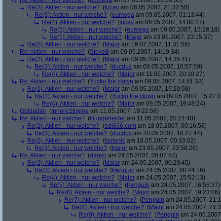
Re: Aktien - nur welche?
(
eumega
am 07.05.2007, 13:50:55)
Re(2): Aktien - nur welche?
(
tucay
am 08.05.2007, 21:32:50)
Re(3): Aktien - nur welche?
(
eumega
am 09.05.2007, 01:13:44)
Re(4): Aktien - nur welche?
(
tucay
am 09.05.2007, 14:00:27)
Re(5): Aktien - nur welche?
(
eumega
am 09.05.2007, 15:28:18)
Re(5): Aktien - nur welche?
(
Major
am 23.05.2007, 23:15:37)
Re(2): Aktien - nur welche?
(
Major
am 19.07.2007, 11:31:56)
Re: Aktien - nur welche?
(
SteveB
am 09.05.2007, 14:19:34)
Re(2): Aktien - nur welche?
(
Major
am 09.05.2007, 14:35:41)
Re(3): Aktien - nur welche?
(
ducduc
am 09.05.2007, 16:57:59)
Re(4): Aktien - nur welche?
(
Major
am 11.05.2007, 20:10:27)
Re: Aktien - nur welche?
(
Yucko the clown
am 09.05.2007, 14:51:33)
Re(2): Aktien - nur welche?
(
Major
am 09.05.2007, 15:20:58)
Re(3): Aktien - nur welche?
(
Yucko the clown
am 09.05.2007, 15:27:3
Re(4): Aktien - nur welche?
(
Major
am 09.05.2007, 19:49:24)
Goldadler
(
InnereStimme
am 11.05.2007, 19:22:56)
Re: Aktien - nur welche?
(
Hungerleider
am 11.05.2007, 20:21:40)
Re(2): Aktien - nur welche?
(
edi666.com
am 18.05.2007, 00:16:58)
Re(3): Aktien - nur welche?
(
ducduc
am 20.05.2007, 18:27:44)
Re(2): Aktien - nur welche?
(
isotonic
am 18.05.2007, 00:33:02)
Re(3): Aktien - nur welche?
(
Major
am 23.05.2007, 23:58:26)
Re: Aktien - nur welche?
(
danko
am 24.05.2007, 00:07:54)
Re(2): Aktien - nur welche?
(
Major
am 24.05.2007, 00:29:45)
Re(3): Aktien - nur welche?
(
Penguin
am 24.05.2007, 00:44:16)
Re(4): Aktien - nur welche?
(
Major
am 24.05.2007, 15:53:13)
Re(5): Aktien - nur welche?
(
Penguin
am 24.05.2007, 16:55:37)
Re(6): Aktien - nur welche?
(
Major
am 24.05.2007, 19:23:06)
Re(7): Aktien - nur welche?
(
Penguin
am 24.05.2007, 21:1
Re(8): Aktien - nur welche?
(
Major
am 24.05.2007, 21:3
Re(9): Aktien - nur welche?
(
Penguin
am 24.05.2007,