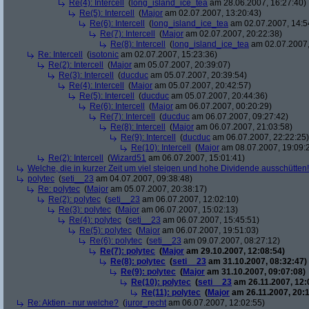
Re(4): Intercell
(
long_island_ice_tea
am 28.06.2007, 16:27:40)
Re(5): Intercell
(
Major
am 02.07.2007, 13:20:43)
Re(6): Intercell
(
long_island_ice_tea
am 02.07.2007, 14:5
Re(7): Intercell
(
Major
am 02.07.2007, 20:22:38)
Re(8): Intercell
(
long_island_ice_tea
am 02.07.2007,
Re: Intercell
(
isotonic
am 02.07.2007, 15:23:36)
Re(2): Intercell
(
Major
am 05.07.2007, 20:39:07)
Re(3): Intercell
(
ducduc
am 05.07.2007, 20:39:54)
Re(4): Intercell
(
Major
am 05.07.2007, 20:42:57)
Re(5): Intercell
(
ducduc
am 05.07.2007, 20:44:36)
Re(6): Intercell
(
Major
am 06.07.2007, 00:20:29)
Re(7): Intercell
(
ducduc
am 06.07.2007, 09:27:42)
Re(8): Intercell
(
Major
am 06.07.2007, 21:03:58)
Re(9): Intercell
(
ducduc
am 06.07.2007, 22:22:25)
Re(10): Intercell
(
Major
am 08.07.2007, 19:09:
Re(2): Intercell
(
Wizard51
am 06.07.2007, 15:01:41)
Welche, die in kurzer Zeit um viel steigen und hohe Dividende ausschütten! 
polytec
(
seti__23
am 04.07.2007, 09:38:48)
Re: polytec
(
Major
am 05.07.2007, 20:38:17)
Re(2): polytec
(
seti__23
am 06.07.2007, 12:02:10)
Re(3): polytec
(
Major
am 06.07.2007, 15:02:13)
Re(4): polytec
(
seti__23
am 06.07.2007, 15:45:51)
Re(5): polytec
(
Major
am 06.07.2007, 19:51:03)
Re(6): polytec
(
seti__23
am 09.07.2007, 08:27:12)
Re(7): polytec
(
Major
am 29.10.2007, 12:08:54)
Re(8): polytec
(
seti__23
am 31.10.2007, 08:32:47)
Re(9): polytec
(
Major
am 31.10.2007, 09:07:08)
Re(10): polytec
(
seti__23
am 26.11.2007, 12:
Re(11): polytec
(
Major
am 26.11.2007, 20:1
Re: Aktien - nur welche?
(
juror_recht
am 06.07.2007, 12:02:55)