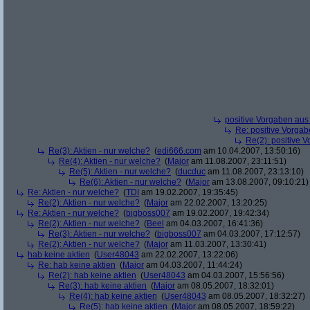
positive Vorgaben au
Re: positive Vorga
Re(2): positive 
Re(3): Aktien - nur welche?
(
edi666.com
am 10.04.2007, 13:50:16)
Re(4): Aktien - nur welche?
(
Major
am 11.08.2007, 23:11:51)
Re(5): Aktien - nur welche?
(
ducduc
am 11.08.2007, 23:13:10)
Re(6): Aktien - nur welche?
(
Major
am 13.08.2007, 09:10:21)
Re: Aktien - nur welche?
(
TDI
am 19.02.2007, 19:35:45)
Re(2): Aktien - nur welche?
(
Major
am 22.02.2007, 13:20:25)
Re: Aktien - nur welche?
(
bigboss007
am 19.02.2007, 19:42:34)
Re(2): Aktien - nur welche?
(
Beel
am 04.03.2007, 16:41:36)
Re(3): Aktien - nur welche?
(
bigboss007
am 04.03.2007, 17:12:57)
Re(2): Aktien - nur welche?
(
Major
am 11.03.2007, 13:30:41)
hab keine aktien
(
User48043
am 22.02.2007, 13:22:06)
Re: hab keine aktien
(
Major
am 04.03.2007, 11:44:24)
Re(2): hab keine aktien
(
User48043
am 04.03.2007, 15:56:56)
Re(3): hab keine aktien
(
Major
am 08.05.2007, 18:32:01)
Re(4): hab keine aktien
(
User48043
am 08.05.2007, 18:32:27)
Re(5): hab keine aktien
(
Major
am 08.05.2007, 18:59:22)