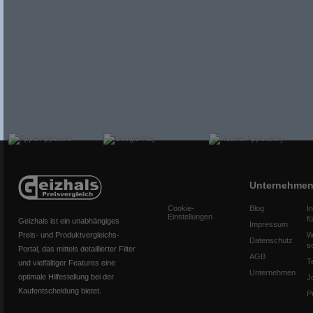
Unternehme
Cookie-
Blog
I
Einstellungen
f
Geizhals ist ein unabhängiges
Impressum
Preis- und Produktvergleichs-
W
Datenschutz
s
Portal, das mittels detaillierter Filter
AGB
T
und vielfältiger Features eine
Unternehmen
optimale Hilfestellung bei der
J
Kaufentscheidung bietet.
P