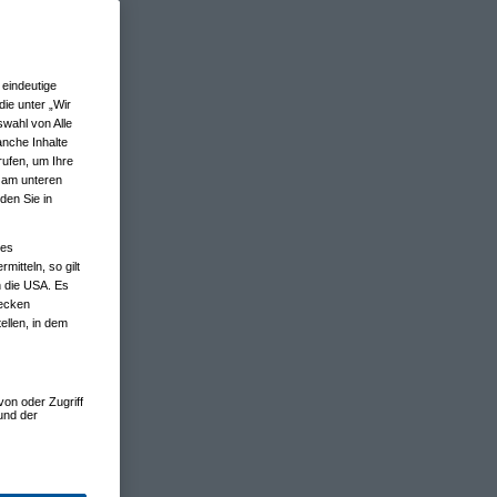
eindeutige
ie unter „Wir
wahl von Alle
anche Inhalte
rufen, um Ihre
n am unteren
den Sie in
nes
tteln, so gilt
n die USA. Es
wecken
ellen, in dem
von oder Zugriff
und der