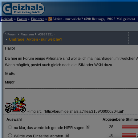
Geizhals
»
Forum
»
Finanzen
»
Aktien - nur welche? (590 Beiträge, 19025 Mal gelesen)
^
Forum
Finanzen
#
3937351
Umfrage: Aktien - nur welche?
Hallo!
Da hier im Forum einige Aktionäre sind wollte ich mal nachfragen, mit welchen A
Wenn möglich, postet auch gleich noch die ISIN oder WKN dazu.
Grüße
Major
_____________________________________________________________
<img src="http://forum.geizhals.at/files/3159/00000204.gif"
Auswahl
Abgegebene Stimm
28
na klar, das werde ich gerade HIER sagen
18
Würde von Einzeltitel abraten