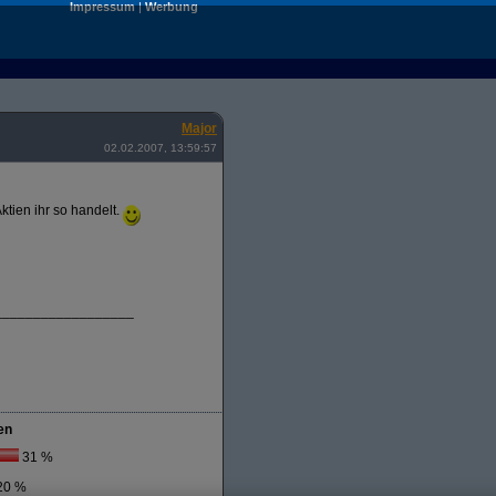
Impressum
|
Werbung
Major
02.02.2007, 13:59:57
ktien ihr so handelt.
__________________
en
31 %
20 %