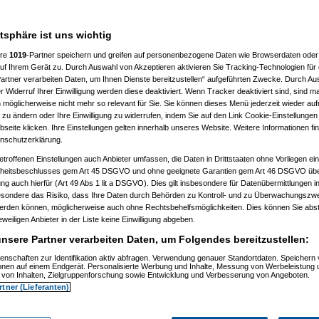
7 %
atsphäre ist uns wichtig
ere
1019
-Partner speichern und greifen auf personenbezogene Daten wie Browserdaten oder 
f Ihrem Gerät zu. Durch Auswahl von Akzeptieren aktivieren Sie Tracking-Technologien für d
artner verarbeiten Daten, um Ihnen Dienste bereitzustellen“ aufgeführten Zwecke. Durch Aus
 Widerruf Ihrer Einwilligung werden diese deaktiviert. Wenn Tracker deaktiviert sind, sind m
 möglicherweise nicht mehr so relevant für Sie. Sie können dieses Menü jederzeit wieder auf
 zu ändern oder Ihre Einwilligung zu widerrufen, indem Sie auf den Link Cookie-Einstellunge
eite klicken. Ihre Einstellungen gelten innerhalb unseres Website. Weitere Informationen fin
nschutzerklärung.
etroffenen Einstellungen auch Anbieter umfassen, die Daten in Drittstaaten ohne Vorliegen ei
itsbeschlusses gem Art 45 DSGVO und ohne geeignete Garantien gem Art 46 DSGVO übermi
gung auch hierfür (Art 49 Abs 1 lit a DSGVO). Dies gilt insbesondere für Datenübermittlungen i
esondere das Risiko, dass Ihre Daten durch Behörden zu Kontroll- und zu Überwachungsz
werden können, möglicherweise auch ohne Rechtsbehelfsmöglichkeiten. Dies können Sie abst
eweiligen Anbieter in der Liste keine Einwilligung abgeben.
nsere Partner verarbeiten Daten, um Folgendes bereitzustellen:
enschaften zur Identifikation aktiv abfragen. Verwendung genauer Standortdaten. Speichern 
ionen auf einem Endgerät. Personalisierte Werbung und Inhalte, Messung von Werbeleistung 
von Inhalten, Zielgruppenforschung sowie Entwicklung und Verbesserung von Angeboten.
rtner (Lieferanten)