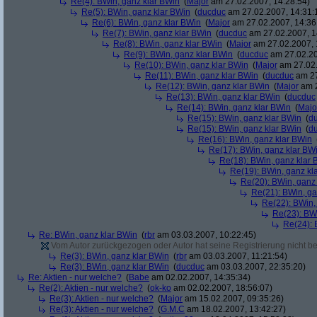
Re(4): BWin, ganz klar BWin
(
Major
am 27.02.2007, 14:28:54)
Re(5): BWin, ganz klar BWin
(
ducduc
am 27.02.2007, 14:31:
Re(6): BWin, ganz klar BWin
(
Major
am 27.02.2007, 14:36
Re(7): BWin, ganz klar BWin
(
ducduc
am 27.02.2007, 1
Re(8): BWin, ganz klar BWin
(
Major
am 27.02.2007, 
Re(9): BWin, ganz klar BWin
(
ducduc
am 27.02.20
Re(10): BWin, ganz klar BWin
(
Major
am 27.02.
Re(11): BWin, ganz klar BWin
(
ducduc
am 27
Re(12): BWin, ganz klar BWin
(
Major
am 2
Re(13): BWin, ganz klar BWin
(
ducduc
Re(14): BWin, ganz klar BWin
(
Majo
Re(15): BWin, ganz klar BWin
(
d
Re(15): BWin, ganz klar BWin
(
d
Re(16): BWin, ganz klar BWin
Re(17): BWin, ganz klar BW
Re(18): BWin, ganz klar 
Re(19): BWin, ganz kl
Re(20): BWin, ganz
Re(21): BWin, ga
Re(22): BWin,
Re(23): BW
Re(24): 
Re: BWin, ganz klar BWin
(
rbr
am 03.03.2007, 10:22:45)
Vom Autor zurückgezogen oder Autor hat seine Registrierung nicht bes
Re(3): BWin, ganz klar BWin
(
rbr
am 03.03.2007, 11:21:54)
Re(3): BWin, ganz klar BWin
(
ducduc
am 03.03.2007, 22:35:20)
Re: Aktien - nur welche?
(
Babe
am 02.02.2007, 14:35:34)
Re(2): Aktien - nur welche?
(
ok-ko
am 02.02.2007, 18:56:07)
Re(3): Aktien - nur welche?
(
Major
am 15.02.2007, 09:35:26)
Re(3): Aktien - nur welche?
(
G.M.C
am 18.02.2007, 13:42:27)