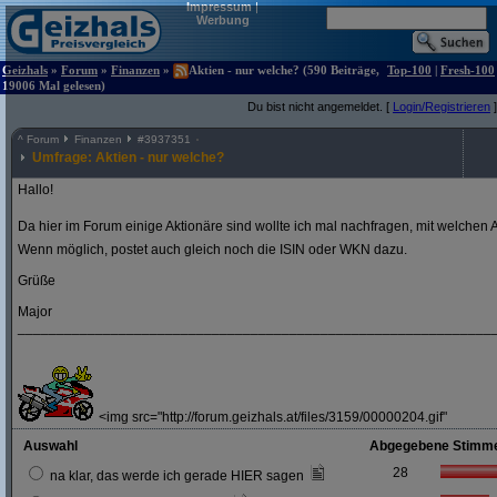
Impressum
|
Werbung
Geizhals
»
Forum
»
Finanzen
»
Aktien - nur welche? (590 Beiträge,
Top-100
|
Fresh-100
19006 Mal gelesen)
Du bist nicht angemeldet. [
Login/Registrieren
]
^
Forum
Finanzen
#
3937351
Umfrage: Aktien - nur welche?
Hallo!
Da hier im Forum einige Aktionäre sind wollte ich mal nachfragen, mit welchen A
Wenn möglich, postet auch gleich noch die ISIN oder WKN dazu.
Grüße
Major
_____________________________________________________________
<img src="http://forum.geizhals.at/files/3159/00000204.gif"
Auswahl
Abgegebene Stimm
28
na klar, das werde ich gerade HIER sagen