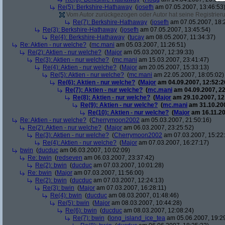
Re(5): Berkshire-Hathaway
(
josefh
am 07.05.2007, 13:46:53
Vom Autor zurückgezogen oder Autor hat seine Registrierun
Re(7): Berkshire-Hathaway
(
josefh
am 07.05.2007, 18:
Re(3): Berkshire-Hathaway
(
josefh
am 07.05.2007, 13:45:54)
Re(4): Berkshire-Hathaway
(
tucay
am 08.05.2007, 11:34:37)
Re: Aktien - nur welche?
(
mc.mani
am 05.03.2007, 11:26:51)
Re(2): Aktien - nur welche?
(
Major
am 05.03.2007, 12:39:33)
Re(3): Aktien - nur welche?
(
mc.mani
am 15.03.2007, 23:41:47)
Re(4): Aktien - nur welche?
(
Major
am 20.05.2007, 15:33:13)
Re(5): Aktien - nur welche?
(
mc.mani
am 22.05.2007, 18:05:02)
Re(6): Aktien - nur welche?
(
Major
am 04.09.2007, 12:52:2
Re(7): Aktien - nur welche?
(
mc.mani
am 04.09.2007, 22
Re(8): Aktien - nur welche?
(
Major
am 29.10.2007, 12
Re(9): Aktien - nur welche?
(
mc.mani
am 31.10.200
Re(10): Aktien - nur welche?
(
Major
am 16.11.20
Re: Aktien - nur welche?
(
Cherrymoon2002
am 05.03.2007, 21:50:16)
Re(2): Aktien - nur welche?
(
Major
am 06.03.2007, 23:25:52)
Re(3): Aktien - nur welche?
(
Cherrymoon2002
am 07.03.2007, 15:22
Re(4): Aktien - nur welche?
(
Major
am 07.03.2007, 16:27:17)
bwin
(
ducduc
am 06.03.2007, 10:02:09)
Re: bwin
(
redseven
am 06.03.2007, 23:37:42)
Re(2): bwin
(
ducduc
am 07.03.2007, 10:01:28)
Re: bwin
(
Major
am 07.03.2007, 11:56:00)
Re(2): bwin
(
ducduc
am 07.03.2007, 12:24:13)
Re(3): bwin
(
Major
am 07.03.2007, 16:28:11)
Re(4): bwin
(
ducduc
am 08.03.2007, 01:48:46)
Re(5): bwin
(
Major
am 08.03.2007, 10:44:28)
Re(6): bwin
(
ducduc
am 08.03.2007, 12:08:24)
Re(7): bwin
(
long_island_ice_tea
am 05.06.2007, 19:2