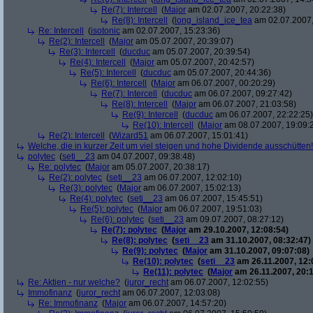
Re(7): Intercell
(
Major
am 02.07.2007, 20:22:38)
Re(8): Intercell
(
long_island_ice_tea
am 02.07.2007,
Re: Intercell
(
isotonic
am 02.07.2007, 15:23:36)
Re(2): Intercell
(
Major
am 05.07.2007, 20:39:07)
Re(3): Intercell
(
ducduc
am 05.07.2007, 20:39:54)
Re(4): Intercell
(
Major
am 05.07.2007, 20:42:57)
Re(5): Intercell
(
ducduc
am 05.07.2007, 20:44:36)
Re(6): Intercell
(
Major
am 06.07.2007, 00:20:29)
Re(7): Intercell
(
ducduc
am 06.07.2007, 09:27:42)
Re(8): Intercell
(
Major
am 06.07.2007, 21:03:58)
Re(9): Intercell
(
ducduc
am 06.07.2007, 22:22:25)
Re(10): Intercell
(
Major
am 08.07.2007, 19:09:
Re(2): Intercell
(
Wizard51
am 06.07.2007, 15:01:41)
Welche, die in kurzer Zeit um viel steigen und hohe Dividende ausschütten! 
polytec
(
seti__23
am 04.07.2007, 09:38:48)
Re: polytec
(
Major
am 05.07.2007, 20:38:17)
Re(2): polytec
(
seti__23
am 06.07.2007, 12:02:10)
Re(3): polytec
(
Major
am 06.07.2007, 15:02:13)
Re(4): polytec
(
seti__23
am 06.07.2007, 15:45:51)
Re(5): polytec
(
Major
am 06.07.2007, 19:51:03)
Re(6): polytec
(
seti__23
am 09.07.2007, 08:27:12)
Re(7): polytec
(
Major
am 29.10.2007, 12:08:54)
Re(8): polytec
(
seti__23
am 31.10.2007, 08:32:47)
Re(9): polytec
(
Major
am 31.10.2007, 09:07:08)
Re(10): polytec
(
seti__23
am 26.11.2007, 12:
Re(11): polytec
(
Major
am 26.11.2007, 20:1
Re: Aktien - nur welche?
(
juror_recht
am 06.07.2007, 12:02:55)
Immofinanz
(
juror_recht
am 06.07.2007, 12:03:08)
Re: Immofinanz
(
Major
am 06.07.2007, 14:57:20)