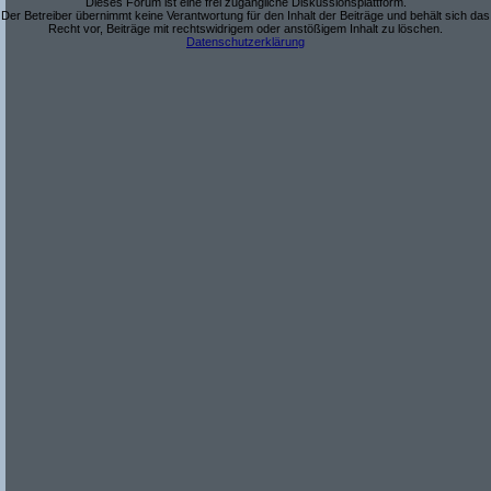
Dieses Forum ist eine frei zugängliche Diskussionsplattform.
Der Betreiber übernimmt keine Verantwortung für den Inhalt der Beiträge und behält sich das
Recht vor, Beiträge mit rechtswidrigem oder anstößigem Inhalt zu löschen.
Datenschutzerklärung