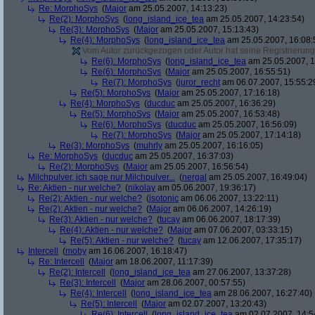
Re: MorphoSys
(
Major
am 25.05.2007, 14:13:23)
Re(2): MorphoSys
(
long_island_ice_tea
am 25.05.2007, 14:23:54)
Re(3): MorphoSys
(
Major
am 25.05.2007, 15:13:43)
Re(4): MorphoSys
(
long_island_ice_tea
am 25.05.2007, 16:08:
Vom Autor zurückgezogen oder Autor hat seine Registrierung 
Re(6): MorphoSys
(
long_island_ice_tea
am 25.05.2007, 1
Re(6): MorphoSys
(
Major
am 25.05.2007, 16:55:51)
Re(7): MorphoSys
(
juror_recht
am 06.07.2007, 15:55:2
Re(5): MorphoSys
(
Major
am 25.05.2007, 17:16:18)
Re(4): MorphoSys
(
ducduc
am 25.05.2007, 16:36:29)
Re(5): MorphoSys
(
Major
am 25.05.2007, 16:53:48)
Re(6): MorphoSys
(
ducduc
am 25.05.2007, 16:56:09)
Re(7): MorphoSys
(
Major
am 25.05.2007, 17:14:18)
Re(3): MorphoSys
(
muhrly
am 25.05.2007, 16:16:05)
Re: MorphoSys
(
ducduc
am 25.05.2007, 16:37:03)
Re(2): MorphoSys
(
Major
am 25.05.2007, 16:56:54)
Milchpulver, ich sage nur Milchpulver...
(
nergal
am 25.05.2007, 16:49:04)
Re: Aktien - nur welche?
(
nikolay
am 05.06.2007, 19:36:17)
Re(2): Aktien - nur welche?
(
isotonic
am 06.06.2007, 13:22:11)
Re(2): Aktien - nur welche?
(
Major
am 06.06.2007, 14:26:19)
Re(3): Aktien - nur welche?
(
tucay
am 06.06.2007, 18:17:39)
Re(4): Aktien - nur welche?
(
Major
am 07.06.2007, 03:33:15)
Re(5): Aktien - nur welche?
(
tucay
am 12.06.2007, 17:35:17)
Intercell
(
moby
am 16.06.2007, 16:18:47)
Re: Intercell
(
Major
am 18.06.2007, 11:17:39)
Re(2): Intercell
(
long_island_ice_tea
am 27.06.2007, 13:37:28)
Re(3): Intercell
(
Major
am 28.06.2007, 00:57:55)
Re(4): Intercell
(
long_island_ice_tea
am 28.06.2007, 16:27:40)
Re(5): Intercell
(
Major
am 02.07.2007, 13:20:43)
Re(6): Intercell
(
long_island_ice_tea
am 02.07.2007, 14:5