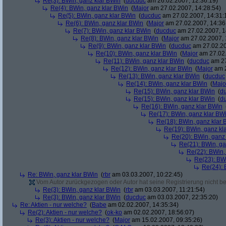
Re(3): BWin, ganz klar BWin
(
ducduc
am 26.02.2007, 12:36:19)
Re(4): BWin, ganz klar BWin
(
Major
am 27.02.2007, 14:28:54)
Re(5): BWin, ganz klar BWin
(
ducduc
am 27.02.2007, 14:31:
Re(6): BWin, ganz klar BWin
(
Major
am 27.02.2007, 14:36
Re(7): BWin, ganz klar BWin
(
ducduc
am 27.02.2007, 1
Re(8): BWin, ganz klar BWin
(
Major
am 27.02.2007, 
Re(9): BWin, ganz klar BWin
(
ducduc
am 27.02.20
Re(10): BWin, ganz klar BWin
(
Major
am 27.02.
Re(11): BWin, ganz klar BWin
(
ducduc
am 27
Re(12): BWin, ganz klar BWin
(
Major
am 2
Re(13): BWin, ganz klar BWin
(
ducduc
Re(14): BWin, ganz klar BWin
(
Majo
Re(15): BWin, ganz klar BWin
(
d
Re(15): BWin, ganz klar BWin
(
d
Re(16): BWin, ganz klar BWin
Re(17): BWin, ganz klar BW
Re(18): BWin, ganz klar 
Re(19): BWin, ganz kl
Re(20): BWin, ganz
Re(21): BWin, ga
Re(22): BWin,
Re(23): BW
Re(24): 
Re: BWin, ganz klar BWin
(
rbr
am 03.03.2007, 10:22:45)
Vom Autor zurückgezogen oder Autor hat seine Registrierung nicht bes
Re(3): BWin, ganz klar BWin
(
rbr
am 03.03.2007, 11:21:54)
Re(3): BWin, ganz klar BWin
(
ducduc
am 03.03.2007, 22:35:20)
Re: Aktien - nur welche?
(
Babe
am 02.02.2007, 14:35:34)
Re(2): Aktien - nur welche?
(
ok-ko
am 02.02.2007, 18:56:07)
Re(3): Aktien - nur welche?
(
Major
am 15.02.2007, 09:35:26)