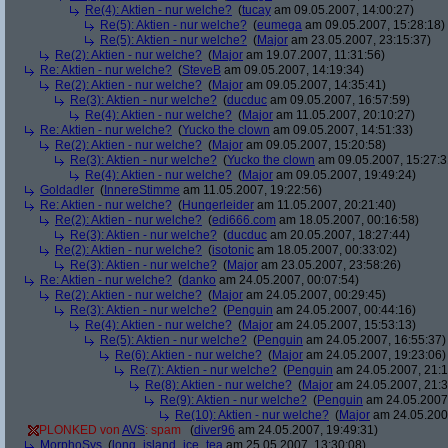
Re(4): Aktien - nur welche?
(
tucay
am 09.05.2007, 14:00:27)
Re(5): Aktien - nur welche?
(
eumega
am 09.05.2007, 15:28:18)
Re(5): Aktien - nur welche?
(
Major
am 23.05.2007, 23:15:37)
Re(2): Aktien - nur welche?
(
Major
am 19.07.2007, 11:31:56)
Re: Aktien - nur welche?
(
SteveB
am 09.05.2007, 14:19:34)
Re(2): Aktien - nur welche?
(
Major
am 09.05.2007, 14:35:41)
Re(3): Aktien - nur welche?
(
ducduc
am 09.05.2007, 16:57:59)
Re(4): Aktien - nur welche?
(
Major
am 11.05.2007, 20:10:27)
Re: Aktien - nur welche?
(
Yucko the clown
am 09.05.2007, 14:51:33)
Re(2): Aktien - nur welche?
(
Major
am 09.05.2007, 15:20:58)
Re(3): Aktien - nur welche?
(
Yucko the clown
am 09.05.2007, 15:27:3
Re(4): Aktien - nur welche?
(
Major
am 09.05.2007, 19:49:24)
Goldadler
(
InnereStimme
am 11.05.2007, 19:22:56)
Re: Aktien - nur welche?
(
Hungerleider
am 11.05.2007, 20:21:40)
Re(2): Aktien - nur welche?
(
edi666.com
am 18.05.2007, 00:16:58)
Re(3): Aktien - nur welche?
(
ducduc
am 20.05.2007, 18:27:44)
Re(2): Aktien - nur welche?
(
isotonic
am 18.05.2007, 00:33:02)
Re(3): Aktien - nur welche?
(
Major
am 23.05.2007, 23:58:26)
Re: Aktien - nur welche?
(
danko
am 24.05.2007, 00:07:54)
Re(2): Aktien - nur welche?
(
Major
am 24.05.2007, 00:29:45)
Re(3): Aktien - nur welche?
(
Penguin
am 24.05.2007, 00:44:16)
Re(4): Aktien - nur welche?
(
Major
am 24.05.2007, 15:53:13)
Re(5): Aktien - nur welche?
(
Penguin
am 24.05.2007, 16:55:37)
Re(6): Aktien - nur welche?
(
Major
am 24.05.2007, 19:23:06)
Re(7): Aktien - nur welche?
(
Penguin
am 24.05.2007, 21:1
Re(8): Aktien - nur welche?
(
Major
am 24.05.2007, 21:3
Re(9): Aktien - nur welche?
(
Penguin
am 24.05.2007,
Re(10): Aktien - nur welche?
(
Major
am 24.05.2007
PLONKED von
AVS
: spam
(
diver96
am 24.05.2007, 19:49:31)
MorphoSys
(
long_island_ice_tea
am 25.05.2007, 13:30:08)