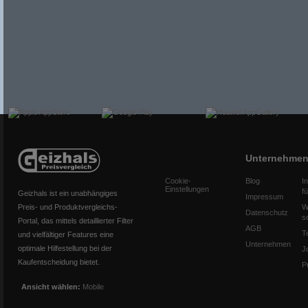
Unternehme
Cookie-
Blog
I
Einstellungen
f
Geizhals ist ein unabhängiges
Impressum
Preis- und Produktvergleichs-
W
Datenschutz
s
Portal, das mittels detaillierter Filter
AGB
T
und vielfältiger Features eine
Unternehmen
optimale Hilfestellung bei der
J
Kaufentscheidung bietet.
P
Ansicht wählen:
Mobile