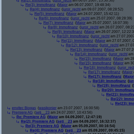
Re(2): Immofinanz
(
juror_recht
am 06.07.2007, 15:50:50)
Re(3): Immofinanz
(
Major
am 06.07.2007, 19:48:34)
Re(4): Immofinanz
(
juror_recht
am 09.07.2007, 08:28:52)
Re(5): Immofinanz
(
Major
am 24.07.2007, 15:42:11)
Re(6): Immofinanz
(
juror_recht
am 25.07.2007, 08:28:39)
Re(7): Immofinanz
(
Major
am 25.07.2007, 16:07:39)
Re(8): Immofinanz
(
juror_recht
am 26.07.2007, 08:2
Re(9): Immofinanz
(
Major
am 26.07.2007, 12:22:3
Re(10): Immofinanz
(
juror_recht
am 27.07.2007
Re(11): Immofinanz
(
Major
am 27.07.2007, 0
Re(12): Immofinanz
(
juror_recht
am 27.07
Re(13): Immofinanz
(
Major
am 27.07.2
Re(14): Immofinanz
(
juror_recht
am 
Re(15): Immofinanz
(
Major
am 28
Re(15): Immofinanz
(
Major
am 30
Re(16): Immofinanz
(
juror_rec
Re(17): Immofinanz
(
Major
Re(17): Immofinanz
(
Major
Re(18): Immofinanz
(
ju
Re(19): Immofinanz
(
Re(20): Immofinan
Re(21): Immofin
Re(22): Immo
Re(23): Im
envitec Biogas
(
wasikonier
am 23.07.2007, 16:00:58)
Premiere AG
(
seti__23
am 24.07.2007, 10:43:56)
Re: Premiere AG
(
Major
am 04.09.2007, 12:47:19)
Re(2): Premiere AG
(
seti__23
am 04.09.2007, 16:32:37)
Re(3): Premiere AG
(
Major
am 05.09.2007, 00:16:54)
Re(4): Premiere AG
(
seti__23
am 05.09.2007, 09:45:15)