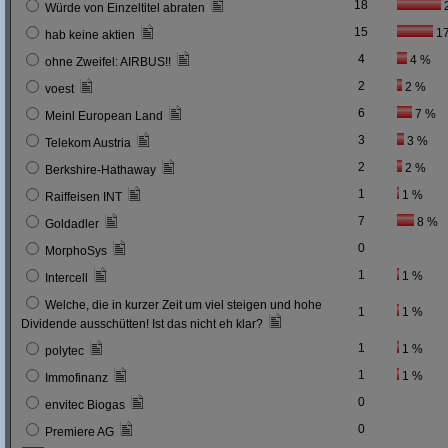
18
Würde von Einzeltitel abraten
15
1
hab keine aktien
4
4 %
ohne Zweifel: AIRBUS!!
2
2 %
voest
6
7 %
Meinl European Land
3
3 %
Telekom Austria
2
2 %
Berkshire-Hathaway
1
1 %
Raiffeisen INT
7
8 %
Goldadler
0
MorphoSys
1
1 %
Intercell
Welche, die in kurzer Zeit um viel steigen und hohe
1
1 %
Dividende ausschütten! Ist das nicht eh klar?
1
1 %
polytec
1
1 %
Immofinanz
0
envitec Biogas
0
Premiere AG