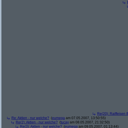
Re(20): Raiffeisen 
Re: Aktien - nur welche?
(
eumega
am 07.05.2007, 13:50:55)
Re(2): Aktien - nur welche?
(
tucay
am 08.05.2007, 21:32:50)
Re(3): Aktien - nur welche?
(
eumega
am 09.05.2007, 01:13:44)