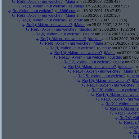
Re(2): Aktien - nur welche?
(
Major
am 21.02.2007, 22:08:48)
Re(3): Aktien - nur welche?
(
eumega
am 22.02.2007, 00:07:35)
Re: Aktien - nur welche?
(
edi666.com
am 18.02.2007, 15:47:45)
Re(2): Aktien - nur welche?
(
Major
am 25.03.2007, 13:20:15)
Re(3): Aktien - nur welche?
(
ducduc
am 25.03.2007, 13:23:14)
Re(4): Aktien - nur welche?
(
Major
am 25.03.2007, 13:26:22)
Re(5): Aktien - nur welche?
(
ducduc
am 25.03.2007, 13:27:04)
Re(6): Aktien - nur welche?
(
Major
am 13.04.2007, 07:48:41)
Re(7): Aktien - nur welche?
(
ducduc
am 13.04.2007, 09:28
Re(8): Aktien - nur welche?
(
Major
am 07.06.2007, 14:5
Re(9): Aktien - nur welche?
(
ducduc
am 07.06.2007, 
Re(10): Aktien - nur welche?
(
Major
am 07.06.2007
Re(11): Aktien - nur welche?
(
ducduc
am 07.06.
Re(12): Aktien - nur welche?
(
Major
am 07.06
Re(13): Aktien - nur welche?
(
ducduc
am 0
Re(14): Aktien - nur welche?
(
Major
am 
Re(15): Aktien - nur welche?
(
ducdu
Re(16): Aktien - nur welche?
(
Maj
Re(17): Aktien - nur welche?
(
Re(18): Aktien - nur welche
Re(19): Aktien - nur welc
Re(20): Aktien - nur w
Re(21): Aktien - nu
Re(22): Aktien -
Re(23): Aktien
Re(24): Akt
Re(25): 
Re(26)
Re(