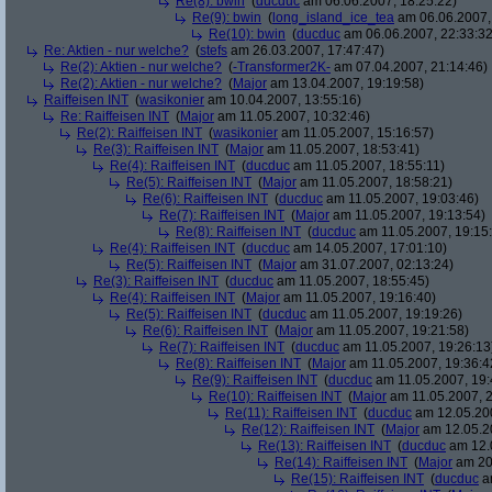
Re(8): bwin
(
ducduc
am 06.06.2007, 18:25:22)
Re(9): bwin
(
long_island_ice_tea
am 06.06.2007,
Re(10): bwin
(
ducduc
am 06.06.2007, 22:33:32
Re: Aktien - nur welche?
(
stefs
am 26.03.2007, 17:47:47)
Re(2): Aktien - nur welche?
(
-Transformer2K-
am 07.04.2007, 21:14:46)
Re(2): Aktien - nur welche?
(
Major
am 13.04.2007, 19:19:58)
Raiffeisen INT
(
wasikonier
am 10.04.2007, 13:55:16)
Re: Raiffeisen INT
(
Major
am 11.05.2007, 10:32:46)
Re(2): Raiffeisen INT
(
wasikonier
am 11.05.2007, 15:16:57)
Re(3): Raiffeisen INT
(
Major
am 11.05.2007, 18:53:41)
Re(4): Raiffeisen INT
(
ducduc
am 11.05.2007, 18:55:11)
Re(5): Raiffeisen INT
(
Major
am 11.05.2007, 18:58:21)
Re(6): Raiffeisen INT
(
ducduc
am 11.05.2007, 19:03:46)
Re(7): Raiffeisen INT
(
Major
am 11.05.2007, 19:13:54)
Re(8): Raiffeisen INT
(
ducduc
am 11.05.2007, 19:15
Re(4): Raiffeisen INT
(
ducduc
am 14.05.2007, 17:01:10)
Re(5): Raiffeisen INT
(
Major
am 31.07.2007, 02:13:24)
Re(3): Raiffeisen INT
(
ducduc
am 11.05.2007, 18:55:45)
Re(4): Raiffeisen INT
(
Major
am 11.05.2007, 19:16:40)
Re(5): Raiffeisen INT
(
ducduc
am 11.05.2007, 19:19:26)
Re(6): Raiffeisen INT
(
Major
am 11.05.2007, 19:21:58)
Re(7): Raiffeisen INT
(
ducduc
am 11.05.2007, 19:26:13
Re(8): Raiffeisen INT
(
Major
am 11.05.2007, 19:36:4
Re(9): Raiffeisen INT
(
ducduc
am 11.05.2007, 19:
Re(10): Raiffeisen INT
(
Major
am 11.05.2007, 2
Re(11): Raiffeisen INT
(
ducduc
am 12.05.200
Re(12): Raiffeisen INT
(
Major
am 12.05.20
Re(13): Raiffeisen INT
(
ducduc
am 12.0
Re(14): Raiffeisen INT
(
Major
am 20.
Re(15): Raiffeisen INT
(
ducduc
am