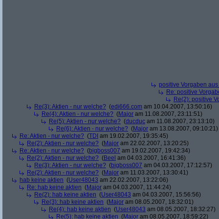
positive Vorgaben au
Re: positive Vorga
Re(2): positive 
Re(3): Aktien - nur welche?
(
edi666.com
am 10.04.2007, 13:50:16)
Re(4): Aktien - nur welche?
(
Major
am 11.08.2007, 23:11:51)
Re(5): Aktien - nur welche?
(
ducduc
am 11.08.2007, 23:13:10)
Re(6): Aktien - nur welche?
(
Major
am 13.08.2007, 09:10:21)
Re: Aktien - nur welche?
(
TDI
am 19.02.2007, 19:35:45)
Re(2): Aktien - nur welche?
(
Major
am 22.02.2007, 13:20:25)
Re: Aktien - nur welche?
(
bigboss007
am 19.02.2007, 19:42:34)
Re(2): Aktien - nur welche?
(
Beel
am 04.03.2007, 16:41:36)
Re(3): Aktien - nur welche?
(
bigboss007
am 04.03.2007, 17:12:57)
Re(2): Aktien - nur welche?
(
Major
am 11.03.2007, 13:30:41)
hab keine aktien
(
User48043
am 22.02.2007, 13:22:06)
Re: hab keine aktien
(
Major
am 04.03.2007, 11:44:24)
Re(2): hab keine aktien
(
User48043
am 04.03.2007, 15:56:56)
Re(3): hab keine aktien
(
Major
am 08.05.2007, 18:32:01)
Re(4): hab keine aktien
(
User48043
am 08.05.2007, 18:32:27)
Re(5): hab keine aktien
(
Major
am 08.05.2007, 18:59:22)