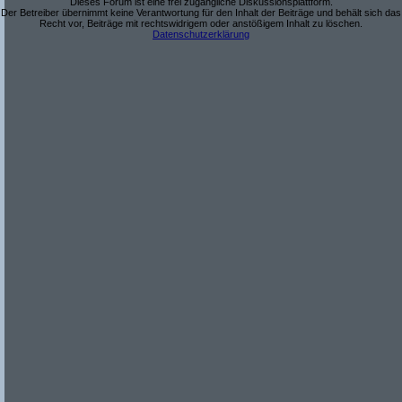
Dieses Forum ist eine frei zugängliche Diskussionsplattform.
Der Betreiber übernimmt keine Verantwortung für den Inhalt der Beiträge und behält sich das
Recht vor, Beiträge mit rechtswidrigem oder anstößigem Inhalt zu löschen.
Datenschutzerklärung