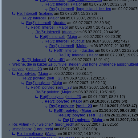
Re(7): Intercell
(
Major
am 02.07.2007, 20:22:38)
Re(8): Intercell
(
long_island_ice_tea
am 02.07.2007,
Re: Intercell
(
isotonic
am 02.07.2007, 15:23:36)
Re(2): Intercell
(
Major
am 05.07.2007, 20:39:07)
Re(3): Intercell
(
ducduc
am 05.07.2007, 20:39:54)
Re(4): Intercell
(
Major
am 05.07.2007, 20:42:57)
Re(5): Intercell
(
ducduc
am 05.07.2007, 20:44:36)
Re(6): Intercell
(
Major
am 06.07.2007, 00:20:29)
Re(7): Intercell
(
ducduc
am 06.07.2007, 09:27:42)
Re(8): Intercell
(
Major
am 06.07.2007, 21:03:58)
Re(9): Intercell
(
ducduc
am 06.07.2007, 22:22:25)
Re(10): Intercell
(
Major
am 08.07.2007, 19:09:
Re(2): Intercell
(
Wizard51
am 06.07.2007, 15:01:41)
Welche, die in kurzer Zeit um viel steigen und hohe Dividende ausschütten! 
polytec
(
seti__23
am 04.07.2007, 09:38:48)
Re: polytec
(
Major
am 05.07.2007, 20:38:17)
Re(2): polytec
(
seti__23
am 06.07.2007, 12:02:10)
Re(3): polytec
(
Major
am 06.07.2007, 15:02:13)
Re(4): polytec
(
seti__23
am 06.07.2007, 15:45:51)
Re(5): polytec
(
Major
am 06.07.2007, 19:51:03)
Re(6): polytec
(
seti__23
am 09.07.2007, 08:27:12)
Re(7): polytec
(
Major
am 29.10.2007, 12:08:54)
Re(8): polytec
(
seti__23
am 31.10.2007, 08:32:47)
Re(9): polytec
(
Major
am 31.10.2007, 09:07:08)
Re(10): polytec
(
seti__23
am 26.11.2007, 12:
Re(11): polytec
(
Major
am 26.11.2007, 20:1
Re: Aktien - nur welche?
(
juror_recht
am 06.07.2007, 12:02:55)
Immofinanz
(
juror_recht
am 06.07.2007, 12:03:08)
Re: Immofinanz
(
Major
am 06.07.2007, 14:57:20)