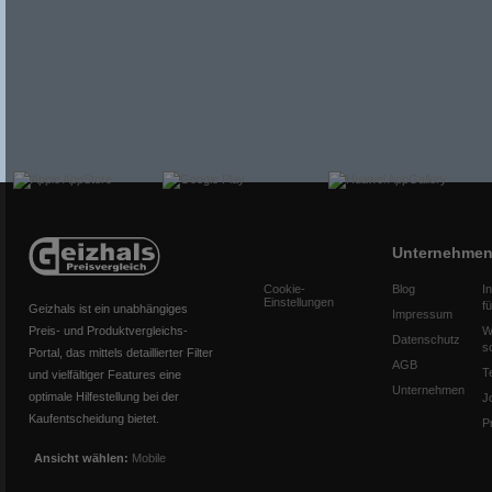
Unternehme
Cookie-
Blog
I
Einstellungen
f
Geizhals ist ein unabhängiges
Impressum
Preis- und Produktvergleichs-
W
Datenschutz
s
Portal, das mittels detaillierter Filter
AGB
T
und vielfältiger Features eine
Unternehmen
optimale Hilfestellung bei der
J
Kaufentscheidung bietet.
P
Ansicht wählen:
Mobile