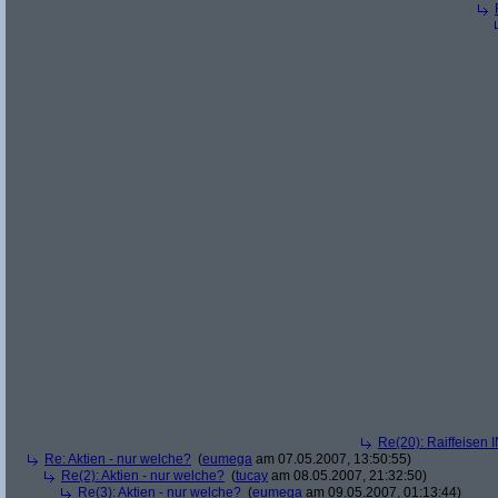
Re(20): Raiffeisen 
Re: Aktien - nur welche?
(
eumega
am 07.05.2007, 13:50:55)
Re(2): Aktien - nur welche?
(
tucay
am 08.05.2007, 21:32:50)
Re(3): Aktien - nur welche?
(
eumega
am 09.05.2007, 01:13:44)