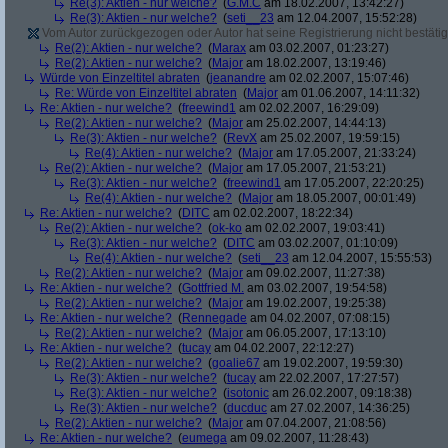
Re(3): Aktien - nur welche?
(
G.M.C
am 18.02.2007, 13:42:27)
Re(3): Aktien - nur welche?
(
seti__23
am 12.04.2007, 15:52:28)
Vom Autor zurückgezogen oder Autor hat seine Registrierung nicht bestätig
Re(2): Aktien - nur welche?
(
Marax
am 03.02.2007, 01:23:27)
Re(2): Aktien - nur welche?
(
Major
am 18.02.2007, 13:19:46)
Würde von Einzeltitel abraten
(
jeanandre
am 02.02.2007, 15:07:46)
Re: Würde von Einzeltitel abraten
(
Major
am 01.06.2007, 14:11:32)
Re: Aktien - nur welche?
(
freewind1
am 02.02.2007, 16:29:09)
Re(2): Aktien - nur welche?
(
Major
am 25.02.2007, 14:44:13)
Re(3): Aktien - nur welche?
(
RevX
am 25.02.2007, 19:59:15)
Re(4): Aktien - nur welche?
(
Major
am 17.05.2007, 21:33:24)
Re(2): Aktien - nur welche?
(
Major
am 17.05.2007, 21:53:21)
Re(3): Aktien - nur welche?
(
freewind1
am 17.05.2007, 22:20:25)
Re(4): Aktien - nur welche?
(
Major
am 18.05.2007, 00:01:49)
Re: Aktien - nur welche?
(
DITC
am 02.02.2007, 18:22:34)
Re(2): Aktien - nur welche?
(
ok-ko
am 02.02.2007, 19:03:41)
Re(3): Aktien - nur welche?
(
DITC
am 03.02.2007, 01:10:09)
Re(4): Aktien - nur welche?
(
seti__23
am 12.04.2007, 15:55:53)
Re(2): Aktien - nur welche?
(
Major
am 09.02.2007, 11:27:38)
Re: Aktien - nur welche?
(
Gottfried M.
am 03.02.2007, 19:54:58)
Re(2): Aktien - nur welche?
(
Major
am 19.02.2007, 19:25:38)
Re: Aktien - nur welche?
(
Rennegade
am 04.02.2007, 07:08:15)
Re(2): Aktien - nur welche?
(
Major
am 06.05.2007, 17:13:10)
Re: Aktien - nur welche?
(
tucay
am 04.02.2007, 22:12:27)
Re(2): Aktien - nur welche?
(
goalie67
am 19.02.2007, 19:59:30)
Re(3): Aktien - nur welche?
(
tucay
am 22.02.2007, 17:27:57)
Re(3): Aktien - nur welche?
(
isotonic
am 26.02.2007, 09:18:38)
Re(3): Aktien - nur welche?
(
ducduc
am 27.02.2007, 14:36:25)
Re(2): Aktien - nur welche?
(
Major
am 07.04.2007, 21:08:56)
Re: Aktien - nur welche?
(
eumega
am 09.02.2007, 11:28:43)