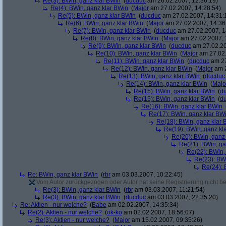
Re(3): BWin, ganz klar BWin
(
ducduc
am 26.02.2007, 12:36:19)
Re(4): BWin, ganz klar BWin
(
Major
am 27.02.2007, 14:28:54)
Re(5): BWin, ganz klar BWin
(
ducduc
am 27.02.2007, 14:31:
Re(6): BWin, ganz klar BWin
(
Major
am 27.02.2007, 14:36
Re(7): BWin, ganz klar BWin
(
ducduc
am 27.02.2007, 1
Re(8): BWin, ganz klar BWin
(
Major
am 27.02.2007, 
Re(9): BWin, ganz klar BWin
(
ducduc
am 27.02.20
Re(10): BWin, ganz klar BWin
(
Major
am 27.02.
Re(11): BWin, ganz klar BWin
(
ducduc
am 27
Re(12): BWin, ganz klar BWin
(
Major
am 2
Re(13): BWin, ganz klar BWin
(
ducduc
Re(14): BWin, ganz klar BWin
(
Majo
Re(15): BWin, ganz klar BWin
(
d
Re(15): BWin, ganz klar BWin
(
d
Re(16): BWin, ganz klar BWin
Re(17): BWin, ganz klar BW
Re(18): BWin, ganz klar 
Re(19): BWin, ganz kl
Re(20): BWin, ganz
Re(21): BWin, ga
Re(22): BWin,
Re(23): BW
Re(24): 
Re: BWin, ganz klar BWin
(
rbr
am 03.03.2007, 10:22:45)
Vom Autor zurückgezogen oder Autor hat seine Registrierung nicht bes
Re(3): BWin, ganz klar BWin
(
rbr
am 03.03.2007, 11:21:54)
Re(3): BWin, ganz klar BWin
(
ducduc
am 03.03.2007, 22:35:20)
Re: Aktien - nur welche?
(
Babe
am 02.02.2007, 14:35:34)
Re(2): Aktien - nur welche?
(
ok-ko
am 02.02.2007, 18:56:07)
Re(3): Aktien - nur welche?
(
Major
am 15.02.2007, 09:35:26)