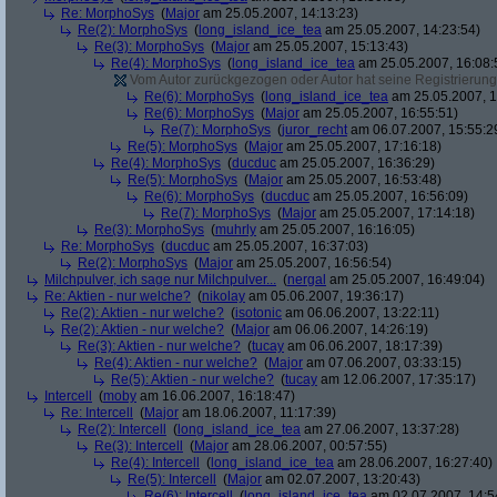
Re: MorphoSys
(
Major
am 25.05.2007, 14:13:23)
Re(2): MorphoSys
(
long_island_ice_tea
am 25.05.2007, 14:23:54)
Re(3): MorphoSys
(
Major
am 25.05.2007, 15:13:43)
Re(4): MorphoSys
(
long_island_ice_tea
am 25.05.2007, 16:08:
Vom Autor zurückgezogen oder Autor hat seine Registrierung 
Re(6): MorphoSys
(
long_island_ice_tea
am 25.05.2007, 1
Re(6): MorphoSys
(
Major
am 25.05.2007, 16:55:51)
Re(7): MorphoSys
(
juror_recht
am 06.07.2007, 15:55:2
Re(5): MorphoSys
(
Major
am 25.05.2007, 17:16:18)
Re(4): MorphoSys
(
ducduc
am 25.05.2007, 16:36:29)
Re(5): MorphoSys
(
Major
am 25.05.2007, 16:53:48)
Re(6): MorphoSys
(
ducduc
am 25.05.2007, 16:56:09)
Re(7): MorphoSys
(
Major
am 25.05.2007, 17:14:18)
Re(3): MorphoSys
(
muhrly
am 25.05.2007, 16:16:05)
Re: MorphoSys
(
ducduc
am 25.05.2007, 16:37:03)
Re(2): MorphoSys
(
Major
am 25.05.2007, 16:56:54)
Milchpulver, ich sage nur Milchpulver...
(
nergal
am 25.05.2007, 16:49:04)
Re: Aktien - nur welche?
(
nikolay
am 05.06.2007, 19:36:17)
Re(2): Aktien - nur welche?
(
isotonic
am 06.06.2007, 13:22:11)
Re(2): Aktien - nur welche?
(
Major
am 06.06.2007, 14:26:19)
Re(3): Aktien - nur welche?
(
tucay
am 06.06.2007, 18:17:39)
Re(4): Aktien - nur welche?
(
Major
am 07.06.2007, 03:33:15)
Re(5): Aktien - nur welche?
(
tucay
am 12.06.2007, 17:35:17)
Intercell
(
moby
am 16.06.2007, 16:18:47)
Re: Intercell
(
Major
am 18.06.2007, 11:17:39)
Re(2): Intercell
(
long_island_ice_tea
am 27.06.2007, 13:37:28)
Re(3): Intercell
(
Major
am 28.06.2007, 00:57:55)
Re(4): Intercell
(
long_island_ice_tea
am 28.06.2007, 16:27:40)
Re(5): Intercell
(
Major
am 02.07.2007, 13:20:43)
Re(6): Intercell
(
long_island_ice_tea
am 02.07.2007, 14:5