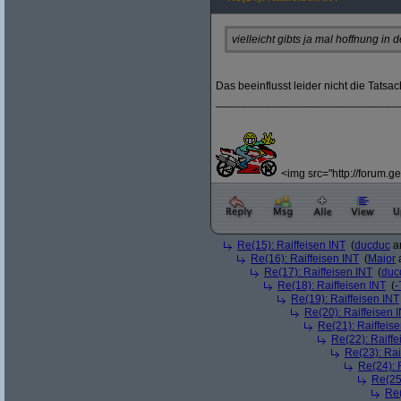
vielleicht gibts ja mal hoffnung in 
Das beeinflusst leider nicht die Tatsa
_____________________________
<img src="http://forum.ge
Re(15): Raiffeisen INT
(
ducduc
am
Re(16): Raiffeisen INT
(
Major
a
Re(17): Raiffeisen INT
(
duc
Re(18): Raiffeisen INT
(
-
Re(19): Raiffeisen INT
Re(20): Raiffeisen 
Re(21): Raiffeis
Re(22): Raiffe
Re(23): Rai
Re(24): 
Re(25)
Re(