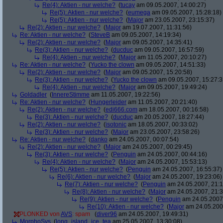
Re(4): Aktien - nur welche?
(
tucay
am 09.05.2007, 14:00:27)
Re(5): Aktien - nur welche?
(
eumega
am 09.05.2007, 15:28:18)
Re(5): Aktien - nur welche?
(
Major
am 23.05.2007, 23:15:37)
Re(2): Aktien - nur welche?
(
Major
am 19.07.2007, 11:31:56)
Re: Aktien - nur welche?
(
SteveB
am 09.05.2007, 14:19:34)
Re(2): Aktien - nur welche?
(
Major
am 09.05.2007, 14:35:41)
Re(3): Aktien - nur welche?
(
ducduc
am 09.05.2007, 16:57:59)
Re(4): Aktien - nur welche?
(
Major
am 11.05.2007, 20:10:27)
Re: Aktien - nur welche?
(
Yucko the clown
am 09.05.2007, 14:51:33)
Re(2): Aktien - nur welche?
(
Major
am 09.05.2007, 15:20:58)
Re(3): Aktien - nur welche?
(
Yucko the clown
am 09.05.2007, 15:27:3
Re(4): Aktien - nur welche?
(
Major
am 09.05.2007, 19:49:24)
Goldadler
(
InnereStimme
am 11.05.2007, 19:22:56)
Re: Aktien - nur welche?
(
Hungerleider
am 11.05.2007, 20:21:40)
Re(2): Aktien - nur welche?
(
edi666.com
am 18.05.2007, 00:16:58)
Re(3): Aktien - nur welche?
(
ducduc
am 20.05.2007, 18:27:44)
Re(2): Aktien - nur welche?
(
isotonic
am 18.05.2007, 00:33:02)
Re(3): Aktien - nur welche?
(
Major
am 23.05.2007, 23:58:26)
Re: Aktien - nur welche?
(
danko
am 24.05.2007, 00:07:54)
Re(2): Aktien - nur welche?
(
Major
am 24.05.2007, 00:29:45)
Re(3): Aktien - nur welche?
(
Penguin
am 24.05.2007, 00:44:16)
Re(4): Aktien - nur welche?
(
Major
am 24.05.2007, 15:53:13)
Re(5): Aktien - nur welche?
(
Penguin
am 24.05.2007, 16:55:37)
Re(6): Aktien - nur welche?
(
Major
am 24.05.2007, 19:23:06)
Re(7): Aktien - nur welche?
(
Penguin
am 24.05.2007, 21:1
Re(8): Aktien - nur welche?
(
Major
am 24.05.2007, 21:3
Re(9): Aktien - nur welche?
(
Penguin
am 24.05.2007,
Re(10): Aktien - nur welche?
(
Major
am 24.05.2007
PLONKED von
AVS
: spam
(
diver96
am 24.05.2007, 19:49:31)
MorphoSys
(
long_island_ice_tea
am 25.05.2007, 13:30:08)