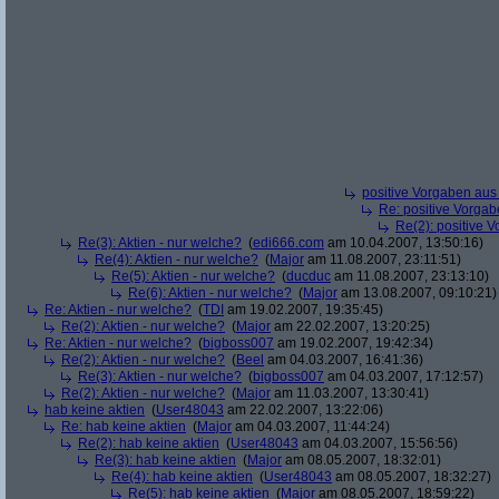
positive Vorgaben au
Re: positive Vorga
Re(2): positive 
Re(3): Aktien - nur welche?
(
edi666.com
am 10.04.2007, 13:50:16)
Re(4): Aktien - nur welche?
(
Major
am 11.08.2007, 23:11:51)
Re(5): Aktien - nur welche?
(
ducduc
am 11.08.2007, 23:13:10)
Re(6): Aktien - nur welche?
(
Major
am 13.08.2007, 09:10:21)
Re: Aktien - nur welche?
(
TDI
am 19.02.2007, 19:35:45)
Re(2): Aktien - nur welche?
(
Major
am 22.02.2007, 13:20:25)
Re: Aktien - nur welche?
(
bigboss007
am 19.02.2007, 19:42:34)
Re(2): Aktien - nur welche?
(
Beel
am 04.03.2007, 16:41:36)
Re(3): Aktien - nur welche?
(
bigboss007
am 04.03.2007, 17:12:57)
Re(2): Aktien - nur welche?
(
Major
am 11.03.2007, 13:30:41)
hab keine aktien
(
User48043
am 22.02.2007, 13:22:06)
Re: hab keine aktien
(
Major
am 04.03.2007, 11:44:24)
Re(2): hab keine aktien
(
User48043
am 04.03.2007, 15:56:56)
Re(3): hab keine aktien
(
Major
am 08.05.2007, 18:32:01)
Re(4): hab keine aktien
(
User48043
am 08.05.2007, 18:32:27)
Re(5): hab keine aktien
(
Major
am 08.05.2007, 18:59:22)