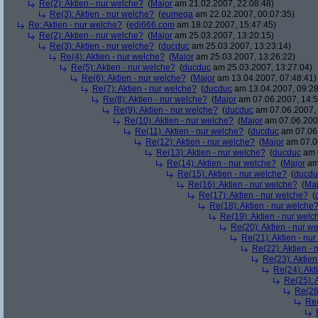
Re(2): Aktien - nur welche?
(
Major
am 21.02.2007, 22:08:48)
Re(3): Aktien - nur welche?
(
eumega
am 22.02.2007, 00:07:35)
Re: Aktien - nur welche?
(
edi666.com
am 18.02.2007, 15:47:45)
Re(2): Aktien - nur welche?
(
Major
am 25.03.2007, 13:20:15)
Re(3): Aktien - nur welche?
(
ducduc
am 25.03.2007, 13:23:14)
Re(4): Aktien - nur welche?
(
Major
am 25.03.2007, 13:26:22)
Re(5): Aktien - nur welche?
(
ducduc
am 25.03.2007, 13:27:04)
Re(6): Aktien - nur welche?
(
Major
am 13.04.2007, 07:48:41)
Re(7): Aktien - nur welche?
(
ducduc
am 13.04.2007, 09:28
Re(8): Aktien - nur welche?
(
Major
am 07.06.2007, 14:5
Re(9): Aktien - nur welche?
(
ducduc
am 07.06.2007, 
Re(10): Aktien - nur welche?
(
Major
am 07.06.2007
Re(11): Aktien - nur welche?
(
ducduc
am 07.06.
Re(12): Aktien - nur welche?
(
Major
am 07.06
Re(13): Aktien - nur welche?
(
ducduc
am 0
Re(14): Aktien - nur welche?
(
Major
am 
Re(15): Aktien - nur welche?
(
ducdu
Re(16): Aktien - nur welche?
(
Maj
Re(17): Aktien - nur welche?
(
Re(18): Aktien - nur welche
Re(19): Aktien - nur welc
Re(20): Aktien - nur w
Re(21): Aktien - nu
Re(22): Aktien -
Re(23): Aktien
Re(24): Akt
Re(25): 
Re(26)
Re(