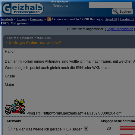
Impressum
|
Werbung
Geizhals
»
Forum
»
Finanzen
»
Aktien - nur welche? (590 Beiträge,
Top-100
|
Fresh-100
19072 Mal gelesen)
Du bist nicht angemeldet. [
Login/Registrieren
]
^
Forum
Finanzen
#
3937351
Umfrage: Aktien - nur welche?
Hallo!
Da hier im Forum einige Aktionäre sind wollte ich mal nachfragen, mit welchen A
Wenn möglich, postet auch gleich noch die ISIN oder WKN dazu.
Grüße
Major
_____________________________________________________________
<img src="http://forum.geizhals.at/files/3159/00000204.gif"
Auswahl
Abgegebene Stimm
28
na klar, das werde ich gerade HIER sagen