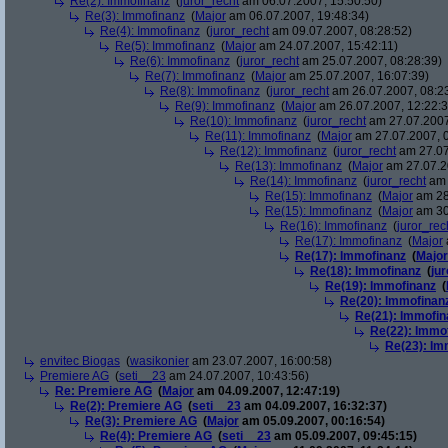
Re(2): Immofinanz
(
juror_recht
am 06.07.2007, 15:50:50)
Re(3): Immofinanz
(
Major
am 06.07.2007, 19:48:34)
Re(4): Immofinanz
(
juror_recht
am 09.07.2007, 08:28:52)
Re(5): Immofinanz
(
Major
am 24.07.2007, 15:42:11)
Re(6): Immofinanz
(
juror_recht
am 25.07.2007, 08:28:39)
Re(7): Immofinanz
(
Major
am 25.07.2007, 16:07:39)
Re(8): Immofinanz
(
juror_recht
am 26.07.2007, 08:2
Re(9): Immofinanz
(
Major
am 26.07.2007, 12:22:3
Re(10): Immofinanz
(
juror_recht
am 27.07.2007
Re(11): Immofinanz
(
Major
am 27.07.2007, 0
Re(12): Immofinanz
(
juror_recht
am 27.07
Re(13): Immofinanz
(
Major
am 27.07.2
Re(14): Immofinanz
(
juror_recht
am 
Re(15): Immofinanz
(
Major
am 28
Re(15): Immofinanz
(
Major
am 30
Re(16): Immofinanz
(
juror_rec
Re(17): Immofinanz
(
Major
Re(17): Immofinanz
(
Major
Re(18): Immofinanz
(
ju
Re(19): Immofinanz
(
Re(20): Immofinan
Re(21): Immofin
Re(22): Immo
Re(23): Im
envitec Biogas
(
wasikonier
am 23.07.2007, 16:00:58)
Premiere AG
(
seti__23
am 24.07.2007, 10:43:56)
Re: Premiere AG
(
Major
am 04.09.2007, 12:47:19)
Re(2): Premiere AG
(
seti__23
am 04.09.2007, 16:32:37)
Re(3): Premiere AG
(
Major
am 05.09.2007, 00:16:54)
Re(4): Premiere AG
(
seti__23
am 05.09.2007, 09:45:15)