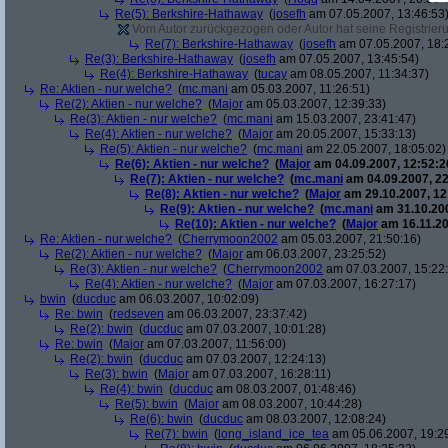
Re(5): Berkshire-Hathaway
(
josefh
am 07.05.2007, 13:46:53
Vom Autor zurückgezogen oder Autor hat seine Registrierun
Re(7): Berkshire-Hathaway
(
josefh
am 07.05.2007, 18:
Re(3): Berkshire-Hathaway
(
josefh
am 07.05.2007, 13:45:54)
Re(4): Berkshire-Hathaway
(
tucay
am 08.05.2007, 11:34:37)
Re: Aktien - nur welche?
(
mc.mani
am 05.03.2007, 11:26:51)
Re(2): Aktien - nur welche?
(
Major
am 05.03.2007, 12:39:33)
Re(3): Aktien - nur welche?
(
mc.mani
am 15.03.2007, 23:41:47)
Re(4): Aktien - nur welche?
(
Major
am 20.05.2007, 15:33:13)
Re(5): Aktien - nur welche?
(
mc.mani
am 22.05.2007, 18:05:02)
Re(6): Aktien - nur welche?
(
Major
am 04.09.2007, 12:52:2
Re(7): Aktien - nur welche?
(
mc.mani
am 04.09.2007, 22
Re(8): Aktien - nur welche?
(
Major
am 29.10.2007, 12
Re(9): Aktien - nur welche?
(
mc.mani
am 31.10.200
Re(10): Aktien - nur welche?
(
Major
am 16.11.20
Re: Aktien - nur welche?
(
Cherrymoon2002
am 05.03.2007, 21:50:16)
Re(2): Aktien - nur welche?
(
Major
am 06.03.2007, 23:25:52)
Re(3): Aktien - nur welche?
(
Cherrymoon2002
am 07.03.2007, 15:22
Re(4): Aktien - nur welche?
(
Major
am 07.03.2007, 16:27:17)
bwin
(
ducduc
am 06.03.2007, 10:02:09)
Re: bwin
(
redseven
am 06.03.2007, 23:37:42)
Re(2): bwin
(
ducduc
am 07.03.2007, 10:01:28)
Re: bwin
(
Major
am 07.03.2007, 11:56:00)
Re(2): bwin
(
ducduc
am 07.03.2007, 12:24:13)
Re(3): bwin
(
Major
am 07.03.2007, 16:28:11)
Re(4): bwin
(
ducduc
am 08.03.2007, 01:48:46)
Re(5): bwin
(
Major
am 08.03.2007, 10:44:28)
Re(6): bwin
(
ducduc
am 08.03.2007, 12:08:24)
Re(7): bwin
(
long_island_ice_tea
am 05.06.2007, 19:2