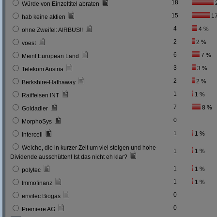
18
Würde von Einzeltitel abraten
15
1
hab keine aktien
4
4 %
ohne Zweifel: AIRBUS!!
2
2 %
voest
6
7 %
Meinl European Land
3
3 %
Telekom Austria
2
2 %
Berkshire-Hathaway
1
1 %
Raiffeisen INT
7
8 %
Goldadler
0
MorphoSys
1
1 %
Intercell
Welche, die in kurzer Zeit um viel steigen und hohe
1
1 %
Dividende ausschütten! Ist das nicht eh klar?
1
1 %
polytec
1
1 %
Immofinanz
0
envitec Biogas
0
Premiere AG