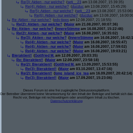
Re(3): Aktien - nur welche?
(
seti__23
am 13.08.2007, 15:39:35)
Re(4): Aktien - nur welche?
(
ducduc
am 13.08.2007, 15:45:29)
Re(5): Aktien - nur welche?
(
seti__23
am 13.08.2007, 15:53:06)
Re(6): Aktien - nur welche?
(
ducduc
am 13.08.2007, 16:00:0
Re: Aktien - nur welche?
(
edv-tipps
am 12.08.2007, 21:18:55)
Re(2): Aktien - nur welche?
(
Major
am 21.08.2007, 00:07:36)
Re: Aktien - nur welche?
(
InnereStimme
am 16.08.2007, 15:22:46)
Re(2): Aktien - nur welche?
(
Major
am 16.08.2007, 16:35:02)
Re(3): Aktien - nur welche?
(
InnereStimme
am 16.08.2007, 16:42:1
Re(4): Aktien - nur welche?
(
Major
am 16.08.2007, 16:55:47)
Re(4): Aktien - nur welche?
(
Major
am 16.08.2007, 17:59:02)
Re(4): Aktien - nur welche?
(
Major
am 16.08.2007, 19:03:21)
Bieraktien!!
(
Gottfried M.
am 12.09.2007, 20:03:35)
Re: Bieraktien!!
(
Major
am 12.09.2007, 23:58:18)
Re(2): Bieraktien!!
(
Gottfried M.
am 13.09.2007, 15:53:55)
Re(3): Bieraktien!!
(
Major
am 03.10.2007, 13:47:16)
Re(2): Bieraktien!!
(
long_island_ice_tea
am 16.09.2007, 20:42:14)
Re(3): Bieraktien!!
(
Major
am 17.09.2007, 15:23:06)
Dieses Forum ist eine frei zugängliche Diskussionsplattform.
Der Betreiber übernimmt keine Verantwortung für den Inhalt der Beiträge und behält sich das
Recht vor, Beiträge mit rechtswidrigem oder anstößigem Inhalt zu löschen.
Datenschutzerklärung