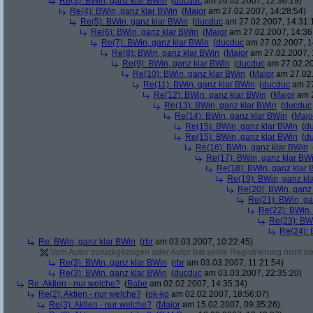
Re(3): BWin, ganz klar BWin
(
ducduc
am 26.02.2007, 12:36:19)
Re(4): BWin, ganz klar BWin
(
Major
am 27.02.2007, 14:28:54)
Re(5): BWin, ganz klar BWin
(
ducduc
am 27.02.2007, 14:31:
Re(6): BWin, ganz klar BWin
(
Major
am 27.02.2007, 14:36
Re(7): BWin, ganz klar BWin
(
ducduc
am 27.02.2007, 1
Re(8): BWin, ganz klar BWin
(
Major
am 27.02.2007, 
Re(9): BWin, ganz klar BWin
(
ducduc
am 27.02.20
Re(10): BWin, ganz klar BWin
(
Major
am 27.02.
Re(11): BWin, ganz klar BWin
(
ducduc
am 27
Re(12): BWin, ganz klar BWin
(
Major
am 2
Re(13): BWin, ganz klar BWin
(
ducduc
Re(14): BWin, ganz klar BWin
(
Majo
Re(15): BWin, ganz klar BWin
(
d
Re(15): BWin, ganz klar BWin
(
d
Re(16): BWin, ganz klar BWin
Re(17): BWin, ganz klar BW
Re(18): BWin, ganz klar 
Re(19): BWin, ganz kl
Re(20): BWin, ganz
Re(21): BWin, ga
Re(22): BWin,
Re(23): BW
Re(24): 
Re: BWin, ganz klar BWin
(
rbr
am 03.03.2007, 10:22:45)
Vom Autor zurückgezogen oder Autor hat seine Registrierung nicht bes
Re(3): BWin, ganz klar BWin
(
rbr
am 03.03.2007, 11:21:54)
Re(3): BWin, ganz klar BWin
(
ducduc
am 03.03.2007, 22:35:20)
Re: Aktien - nur welche?
(
Babe
am 02.02.2007, 14:35:34)
Re(2): Aktien - nur welche?
(
ok-ko
am 02.02.2007, 18:56:07)
Re(3): Aktien - nur welche?
(
Major
am 15.02.2007, 09:35:26)