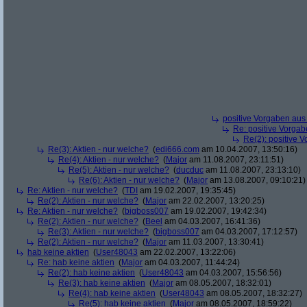
positive Vorgaben au
Re: positive Vorga
Re(2): positive 
Re(3): Aktien - nur welche?
(
edi666.com
am 10.04.2007, 13:50:16)
Re(4): Aktien - nur welche?
(
Major
am 11.08.2007, 23:11:51)
Re(5): Aktien - nur welche?
(
ducduc
am 11.08.2007, 23:13:10)
Re(6): Aktien - nur welche?
(
Major
am 13.08.2007, 09:10:21)
Re: Aktien - nur welche?
(
TDI
am 19.02.2007, 19:35:45)
Re(2): Aktien - nur welche?
(
Major
am 22.02.2007, 13:20:25)
Re: Aktien - nur welche?
(
bigboss007
am 19.02.2007, 19:42:34)
Re(2): Aktien - nur welche?
(
Beel
am 04.03.2007, 16:41:36)
Re(3): Aktien - nur welche?
(
bigboss007
am 04.03.2007, 17:12:57)
Re(2): Aktien - nur welche?
(
Major
am 11.03.2007, 13:30:41)
hab keine aktien
(
User48043
am 22.02.2007, 13:22:06)
Re: hab keine aktien
(
Major
am 04.03.2007, 11:44:24)
Re(2): hab keine aktien
(
User48043
am 04.03.2007, 15:56:56)
Re(3): hab keine aktien
(
Major
am 08.05.2007, 18:32:01)
Re(4): hab keine aktien
(
User48043
am 08.05.2007, 18:32:27)
Re(5): hab keine aktien
(
Major
am 08.05.2007, 18:59:22)