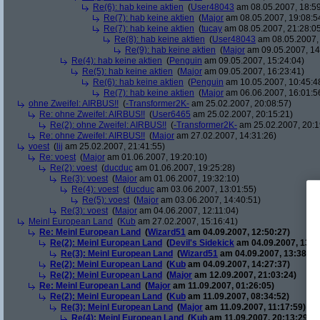
Re(6): hab keine aktien
(
User48043
am 08.05.2007, 18:59
Re(7): hab keine aktien
(
Major
am 08.05.2007, 19:08:5
Re(7): hab keine aktien
(
tucay
am 08.05.2007, 21:28:0
Re(8): hab keine aktien
(
User48043
am 08.05.2007, 
Re(9): hab keine aktien
(
Major
am 09.05.2007, 14
Re(4): hab keine aktien
(
Penguin
am 09.05.2007, 15:24:04)
Re(5): hab keine aktien
(
Major
am 09.05.2007, 16:23:41)
Re(6): hab keine aktien
(
Penguin
am 10.05.2007, 10:45:4
Re(7): hab keine aktien
(
Major
am 06.06.2007, 16:01:5
ohne Zweifel: AIRBUS!!
(
-Transformer2K-
am 25.02.2007, 20:08:57)
Re: ohne Zweifel: AIRBUS!!
(
User6465
am 25.02.2007, 20:15:21)
Re(2): ohne Zweifel: AIRBUS!!
(
-Transformer2K-
am 25.02.2007, 20:1
Re: ohne Zweifel: AIRBUS!!
(
Major
am 27.02.2007, 14:31:26)
voest
(
lij
am 25.02.2007, 21:41:55)
Re: voest
(
Major
am 01.06.2007, 19:20:10)
Re(2): voest
(
ducduc
am 01.06.2007, 19:25:28)
Re(3): voest
(
Major
am 01.06.2007, 19:32:10)
Re(4): voest
(
ducduc
am 03.06.2007, 13:01:55)
Re(5): voest
(
Major
am 03.06.2007, 14:40:51)
Re(3): voest
(
Major
am 04.06.2007, 12:11:04)
Meinl European Land
(
Kub
am 27.02.2007, 15:16:41)
Re: Meinl European Land
(
Wizard51
am 04.09.2007, 12:50:27)
Re(2): Meinl European Land
(
Devil's Sidekick
am 04.09.2007, 13:3
Re(3): Meinl European Land
(
Wizard51
am 04.09.2007, 13:38:20
Re(2): Meinl European Land
(
Kub
am 04.09.2007, 14:27:37)
Re(2): Meinl European Land
(
Major
am 12.09.2007, 21:03:24)
Re: Meinl European Land
(
Major
am 11.09.2007, 01:26:05)
Re(2): Meinl European Land
(
Kub
am 11.09.2007, 08:34:52)
Re(3): Meinl European Land
(
Major
am 11.09.2007, 11:17:59)
Re(4): Meinl European Land
(
Kub
am 11.09.2007, 20:13:29)