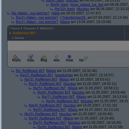
Re(8): bwin
(
ducduc
am 06.06.2007, 18:25:22)
Re(9): bwin
(
long_island_ice_tea
am 06.06.2007,
Re(10): bwin
(
ducduc
am 06.06.2007, 22:33:32
Re: Aktien - nur welche?
(
stefs
am 26.03.2007, 17:47:47)
Re(2): Aktien - nur welche?
(
-Transformer2K-
am 07.04.2007, 21:14:46)
Re(2): Aktien - nur welche?
(
Major
am 13.04.2007, 19:19:58)
^
Forum
Finanzen
#
4061107
Raiffeisen INT
1 Stimme
Re: Raiffeisen INT
(
Major
am 11.05.2007, 10:32:46)
Re(2): Raiffeisen INT
(
wasikonier
am 11.05.2007, 15:16:57)
Re(3): Raiffeisen INT
(
Major
am 11.05.2007, 18:53:41)
Re(4): Raiffeisen INT
(
ducduc
am 11.05.2007, 18:55:11)
Re(5): Raiffeisen INT
(
Major
am 11.05.2007, 18:58:21)
Re(6): Raiffeisen INT
(
ducduc
am 11.05.2007, 19:03:46)
Re(7): Raiffeisen INT
(
Major
am 11.05.2007, 19:13:54)
Re(8): Raiffeisen INT
(
ducduc
am 11.05.2007, 19:15
Re(4): Raiffeisen INT
(
ducduc
am 14.05.2007, 17:01:10)
Re(5): Raiffeisen INT
(
Major
am 31.07.2007, 02:13:24)
Re(3): Raiffeisen INT
(
ducduc
am 11.05.2007, 18:55:45)
Re(4): Raiffeisen INT
(
Major
am 11.05.2007, 19:16:40)
Re(5): Raiffeisen INT
(
ducduc
am 11.05.2007, 19:19:26)
Re(6): Raiffeisen INT
(
Major
am 11.05.2007, 19:21:58)