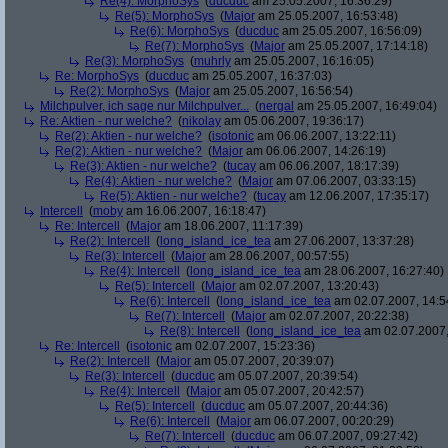
Re(4): MorphoSys
(
ducduc
am 25.05.2007, 16:36:29)
Re(5): MorphoSys
(
Major
am 25.05.2007, 16:53:48)
Re(6): MorphoSys
(
ducduc
am 25.05.2007, 16:56:09)
Re(7): MorphoSys
(
Major
am 25.05.2007, 17:14:18)
Re(3): MorphoSys
(
muhrly
am 25.05.2007, 16:16:05)
Re: MorphoSys
(
ducduc
am 25.05.2007, 16:37:03)
Re(2): MorphoSys
(
Major
am 25.05.2007, 16:56:54)
Milchpulver, ich sage nur Milchpulver...
(
nergal
am 25.05.2007, 16:49:04)
Re: Aktien - nur welche?
(
nikolay
am 05.06.2007, 19:36:17)
Re(2): Aktien - nur welche?
(
isotonic
am 06.06.2007, 13:22:11)
Re(2): Aktien - nur welche?
(
Major
am 06.06.2007, 14:26:19)
Re(3): Aktien - nur welche?
(
tucay
am 06.06.2007, 18:17:39)
Re(4): Aktien - nur welche?
(
Major
am 07.06.2007, 03:33:15)
Re(5): Aktien - nur welche?
(
tucay
am 12.06.2007, 17:35:17)
Intercell
(
moby
am 16.06.2007, 16:18:47)
Re: Intercell
(
Major
am 18.06.2007, 11:17:39)
Re(2): Intercell
(
long_island_ice_tea
am 27.06.2007, 13:37:28)
Re(3): Intercell
(
Major
am 28.06.2007, 00:57:55)
Re(4): Intercell
(
long_island_ice_tea
am 28.06.2007, 16:27:40)
Re(5): Intercell
(
Major
am 02.07.2007, 13:20:43)
Re(6): Intercell
(
long_island_ice_tea
am 02.07.2007, 14:5
Re(7): Intercell
(
Major
am 02.07.2007, 20:22:38)
Re(8): Intercell
(
long_island_ice_tea
am 02.07.2007,
Re: Intercell
(
isotonic
am 02.07.2007, 15:23:36)
Re(2): Intercell
(
Major
am 05.07.2007, 20:39:07)
Re(3): Intercell
(
ducduc
am 05.07.2007, 20:39:54)
Re(4): Intercell
(
Major
am 05.07.2007, 20:42:57)
Re(5): Intercell
(
ducduc
am 05.07.2007, 20:44:36)
Re(6): Intercell
(
Major
am 06.07.2007, 00:20:29)
Re(7): Intercell
(
ducduc
am 06.07.2007, 09:27:42)