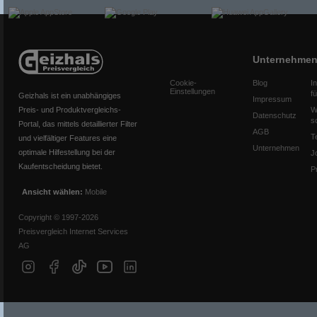
Unternehme
Cookie-
Blog
I
Einstellungen
f
Geizhals ist ein unabhängiges
Impressum
Preis- und Produktvergleichs-
W
Datenschutz
s
Portal, das mittels detaillierter Filter
AGB
T
und vielfältiger Features eine
Unternehmen
optimale Hilfestellung bei der
J
Kaufentscheidung bietet.
P
Ansicht wählen:
Mobile
Copyright © 1997-2026
Preisvergleich Internet Services
AG