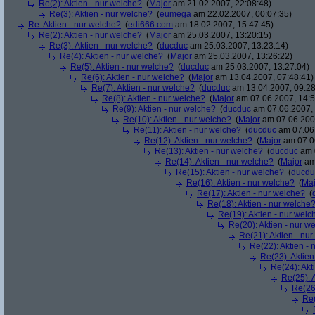
Re(2): Aktien - nur welche?
(
Major
am 21.02.2007, 22:08:48)
Re(3): Aktien - nur welche?
(
eumega
am 22.02.2007, 00:07:35)
Re: Aktien - nur welche?
(
edi666.com
am 18.02.2007, 15:47:45)
Re(2): Aktien - nur welche?
(
Major
am 25.03.2007, 13:20:15)
Re(3): Aktien - nur welche?
(
ducduc
am 25.03.2007, 13:23:14)
Re(4): Aktien - nur welche?
(
Major
am 25.03.2007, 13:26:22)
Re(5): Aktien - nur welche?
(
ducduc
am 25.03.2007, 13:27:04)
Re(6): Aktien - nur welche?
(
Major
am 13.04.2007, 07:48:41)
Re(7): Aktien - nur welche?
(
ducduc
am 13.04.2007, 09:28
Re(8): Aktien - nur welche?
(
Major
am 07.06.2007, 14:5
Re(9): Aktien - nur welche?
(
ducduc
am 07.06.2007, 
Re(10): Aktien - nur welche?
(
Major
am 07.06.2007
Re(11): Aktien - nur welche?
(
ducduc
am 07.06.
Re(12): Aktien - nur welche?
(
Major
am 07.06
Re(13): Aktien - nur welche?
(
ducduc
am 0
Re(14): Aktien - nur welche?
(
Major
am 
Re(15): Aktien - nur welche?
(
ducdu
Re(16): Aktien - nur welche?
(
Maj
Re(17): Aktien - nur welche?
(
Re(18): Aktien - nur welche
Re(19): Aktien - nur welc
Re(20): Aktien - nur w
Re(21): Aktien - nu
Re(22): Aktien -
Re(23): Aktien
Re(24): Akt
Re(25): 
Re(26)
Re(