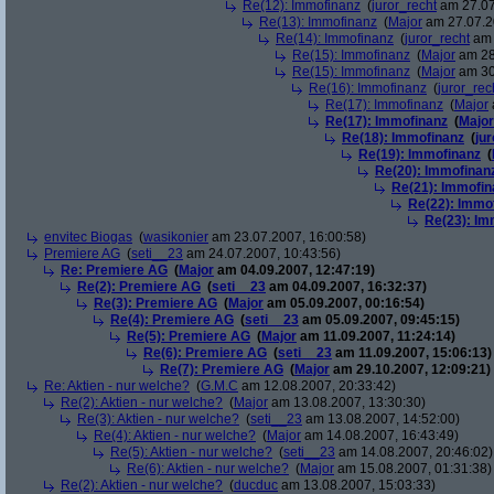
Re(12): Immofinanz
(
juror_recht
am 27.07
Re(13): Immofinanz
(
Major
am 27.07.2
Re(14): Immofinanz
(
juror_recht
am 
Re(15): Immofinanz
(
Major
am 28
Re(15): Immofinanz
(
Major
am 30
Re(16): Immofinanz
(
juror_rec
Re(17): Immofinanz
(
Major
Re(17): Immofinanz
(
Major
Re(18): Immofinanz
(
ju
Re(19): Immofinanz
(
Re(20): Immofinan
Re(21): Immofin
Re(22): Immo
Re(23): Im
envitec Biogas
(
wasikonier
am 23.07.2007, 16:00:58)
Premiere AG
(
seti__23
am 24.07.2007, 10:43:56)
Re: Premiere AG
(
Major
am 04.09.2007, 12:47:19)
Re(2): Premiere AG
(
seti__23
am 04.09.2007, 16:32:37)
Re(3): Premiere AG
(
Major
am 05.09.2007, 00:16:54)
Re(4): Premiere AG
(
seti__23
am 05.09.2007, 09:45:15)
Re(5): Premiere AG
(
Major
am 11.09.2007, 11:24:14)
Re(6): Premiere AG
(
seti__23
am 11.09.2007, 15:06:13)
Re(7): Premiere AG
(
Major
am 29.10.2007, 12:09:21)
Re: Aktien - nur welche?
(
G.M.C
am 12.08.2007, 20:33:42)
Re(2): Aktien - nur welche?
(
Major
am 13.08.2007, 13:30:30)
Re(3): Aktien - nur welche?
(
seti__23
am 13.08.2007, 14:52:00)
Re(4): Aktien - nur welche?
(
Major
am 14.08.2007, 16:43:49)
Re(5): Aktien - nur welche?
(
seti__23
am 14.08.2007, 20:46:02)
Re(6): Aktien - nur welche?
(
Major
am 15.08.2007, 01:31:38)
Re(2): Aktien - nur welche?
(
ducduc
am 13.08.2007, 15:03:33)