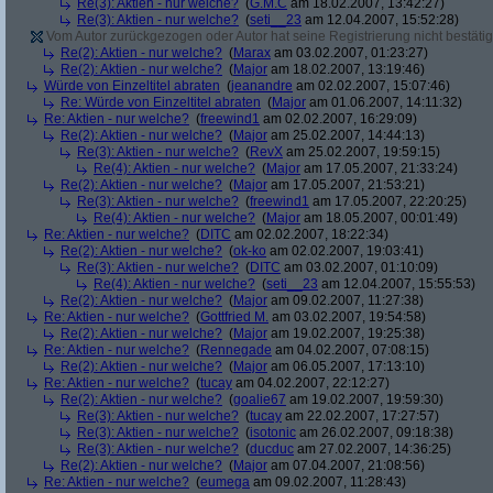
Re(3): Aktien - nur welche?
(
G.M.C
am 18.02.2007, 13:42:27)
Re(3): Aktien - nur welche?
(
seti__23
am 12.04.2007, 15:52:28)
Vom Autor zurückgezogen oder Autor hat seine Registrierung nicht bestätig
Re(2): Aktien - nur welche?
(
Marax
am 03.02.2007, 01:23:27)
Re(2): Aktien - nur welche?
(
Major
am 18.02.2007, 13:19:46)
Würde von Einzeltitel abraten
(
jeanandre
am 02.02.2007, 15:07:46)
Re: Würde von Einzeltitel abraten
(
Major
am 01.06.2007, 14:11:32)
Re: Aktien - nur welche?
(
freewind1
am 02.02.2007, 16:29:09)
Re(2): Aktien - nur welche?
(
Major
am 25.02.2007, 14:44:13)
Re(3): Aktien - nur welche?
(
RevX
am 25.02.2007, 19:59:15)
Re(4): Aktien - nur welche?
(
Major
am 17.05.2007, 21:33:24)
Re(2): Aktien - nur welche?
(
Major
am 17.05.2007, 21:53:21)
Re(3): Aktien - nur welche?
(
freewind1
am 17.05.2007, 22:20:25)
Re(4): Aktien - nur welche?
(
Major
am 18.05.2007, 00:01:49)
Re: Aktien - nur welche?
(
DITC
am 02.02.2007, 18:22:34)
Re(2): Aktien - nur welche?
(
ok-ko
am 02.02.2007, 19:03:41)
Re(3): Aktien - nur welche?
(
DITC
am 03.02.2007, 01:10:09)
Re(4): Aktien - nur welche?
(
seti__23
am 12.04.2007, 15:55:53)
Re(2): Aktien - nur welche?
(
Major
am 09.02.2007, 11:27:38)
Re: Aktien - nur welche?
(
Gottfried M.
am 03.02.2007, 19:54:58)
Re(2): Aktien - nur welche?
(
Major
am 19.02.2007, 19:25:38)
Re: Aktien - nur welche?
(
Rennegade
am 04.02.2007, 07:08:15)
Re(2): Aktien - nur welche?
(
Major
am 06.05.2007, 17:13:10)
Re: Aktien - nur welche?
(
tucay
am 04.02.2007, 22:12:27)
Re(2): Aktien - nur welche?
(
goalie67
am 19.02.2007, 19:59:30)
Re(3): Aktien - nur welche?
(
tucay
am 22.02.2007, 17:27:57)
Re(3): Aktien - nur welche?
(
isotonic
am 26.02.2007, 09:18:38)
Re(3): Aktien - nur welche?
(
ducduc
am 27.02.2007, 14:36:25)
Re(2): Aktien - nur welche?
(
Major
am 07.04.2007, 21:08:56)
Re: Aktien - nur welche?
(
eumega
am 09.02.2007, 11:28:43)