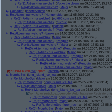
Re(3): Aktien - nur welche?
(
Yucko the clown
am 09.05.2007, 15:27:3
Re(4): Aktien - nur welche?
(
Major
am 09.05.2007, 19:49:24)
Goldadler
(
InnereStimme
am 11.05.2007, 19:22:56)
Re: Aktien - nur welche?
(
Hungerleider
am 11.05.2007, 20:21:40)
Re(2): Aktien - nur welche?
(
edi666.com
am 18.05.2007, 00:16:58)
Re(3): Aktien - nur welche?
(
ducduc
am 20.05.2007, 18:27:44)
Re(2): Aktien - nur welche?
(
isotonic
am 18.05.2007, 00:33:02)
Re(3): Aktien - nur welche?
(
Major
am 23.05.2007, 23:58:26)
Re: Aktien - nur welche?
(
danko
am 24.05.2007, 00:07:54)
Re(2): Aktien - nur welche?
(
Major
am 24.05.2007, 00:29:45)
Re(3): Aktien - nur welche?
(
Penguin
am 24.05.2007, 00:44:16)
Re(4): Aktien - nur welche?
(
Major
am 24.05.2007, 15:53:13)
Re(5): Aktien - nur welche?
(
Penguin
am 24.05.2007, 16:55:37)
Re(6): Aktien - nur welche?
(
Major
am 24.05.2007, 19:23:06)
Re(7): Aktien - nur welche?
(
Penguin
am 24.05.2007, 21:1
Re(8): Aktien - nur welche?
(
Major
am 24.05.2007, 21:3
Re(9): Aktien - nur welche?
(
Penguin
am 24.05.2007,
Re(10): Aktien - nur welche?
(
Major
am 24.05.2007
PLONKED von
AVS
: spam
(
diver96
am 24.05.2007, 19:49:31)
MorphoSys
(
long_island_ice_tea
am 25.05.2007, 13:30:08)
Re: MorphoSys
(
Major
am 25.05.2007, 14:13:23)
Re(2): MorphoSys
(
long_island_ice_tea
am 25.05.2007, 14:23:54)
Re(3): MorphoSys
(
Major
am 25.05.2007, 15:13:43)
Re(4): MorphoSys
(
long_island_ice_tea
am 25.05.2007, 16:08:
Vom Autor zurückgezogen oder Autor hat seine Registrierung 
Re(6): MorphoSys
(
long_island_ice_tea
am 25.05.2007, 1
Re(6): MorphoSys
(
Major
am 25.05.2007, 16:55:51)
Re(7): MorphoSys
(
juror_recht
am 06.07.2007, 15:55:2
Re(5): MorphoSys
(
Major
am 25.05.2007, 17:16:18)