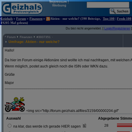
Impressum
|
Werbung
Geizhals
»
Forum
»
Finanzen
»
Aktien - nur welche? (590 Beiträge,
Top-100
|
Fresh-100
19205 Mal gelesen)
Du bist nicht angemeldet. [
Login/Registrieren
]
^
Forum
Finanzen
#
3937351
Umfrage: Aktien - nur welche?
Hallo!
Da hier im Forum einige Aktionäre sind wollte ich mal nachfragen, mit welchen A
Wenn möglich, postet auch gleich noch die ISIN oder WKN dazu.
Grüße
Major
_____________________________________________________________
<img src="http://forum.geizhals.at/files/3159/00000204.gif"
Auswahl
Abgegebene Stimm
28
na klar, das werde ich gerade HIER sagen