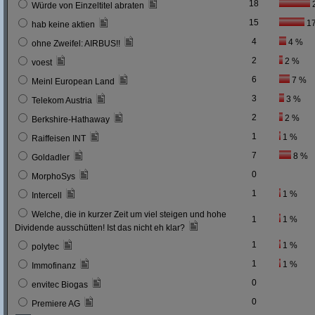
18
Würde von Einzeltitel abraten
15
1
hab keine aktien
4
4 %
ohne Zweifel: AIRBUS!!
2
2 %
voest
6
7 %
Meinl European Land
3
3 %
Telekom Austria
2
2 %
Berkshire-Hathaway
1
1 %
Raiffeisen INT
7
8 %
Goldadler
0
MorphoSys
1
1 %
Intercell
Welche, die in kurzer Zeit um viel steigen und hohe
1
1 %
Dividende ausschütten! Ist das nicht eh klar?
1
1 %
polytec
1
1 %
Immofinanz
0
envitec Biogas
0
Premiere AG