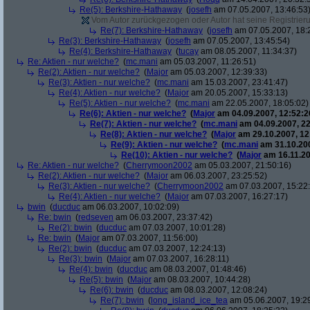
Re(5): Berkshire-Hathaway
(
josefh
am 07.05.2007, 13:46:53
Vom Autor zurückgezogen oder Autor hat seine Registrierun
Re(7): Berkshire-Hathaway
(
josefh
am 07.05.2007, 18:
Re(3): Berkshire-Hathaway
(
josefh
am 07.05.2007, 13:45:54)
Re(4): Berkshire-Hathaway
(
tucay
am 08.05.2007, 11:34:37)
Re: Aktien - nur welche?
(
mc.mani
am 05.03.2007, 11:26:51)
Re(2): Aktien - nur welche?
(
Major
am 05.03.2007, 12:39:33)
Re(3): Aktien - nur welche?
(
mc.mani
am 15.03.2007, 23:41:47)
Re(4): Aktien - nur welche?
(
Major
am 20.05.2007, 15:33:13)
Re(5): Aktien - nur welche?
(
mc.mani
am 22.05.2007, 18:05:02)
Re(6): Aktien - nur welche?
(
Major
am 04.09.2007, 12:52:2
Re(7): Aktien - nur welche?
(
mc.mani
am 04.09.2007, 22
Re(8): Aktien - nur welche?
(
Major
am 29.10.2007, 12
Re(9): Aktien - nur welche?
(
mc.mani
am 31.10.200
Re(10): Aktien - nur welche?
(
Major
am 16.11.20
Re: Aktien - nur welche?
(
Cherrymoon2002
am 05.03.2007, 21:50:16)
Re(2): Aktien - nur welche?
(
Major
am 06.03.2007, 23:25:52)
Re(3): Aktien - nur welche?
(
Cherrymoon2002
am 07.03.2007, 15:22
Re(4): Aktien - nur welche?
(
Major
am 07.03.2007, 16:27:17)
bwin
(
ducduc
am 06.03.2007, 10:02:09)
Re: bwin
(
redseven
am 06.03.2007, 23:37:42)
Re(2): bwin
(
ducduc
am 07.03.2007, 10:01:28)
Re: bwin
(
Major
am 07.03.2007, 11:56:00)
Re(2): bwin
(
ducduc
am 07.03.2007, 12:24:13)
Re(3): bwin
(
Major
am 07.03.2007, 16:28:11)
Re(4): bwin
(
ducduc
am 08.03.2007, 01:48:46)
Re(5): bwin
(
Major
am 08.03.2007, 10:44:28)
Re(6): bwin
(
ducduc
am 08.03.2007, 12:08:24)
Re(7): bwin
(
long_island_ice_tea
am 05.06.2007, 19:2