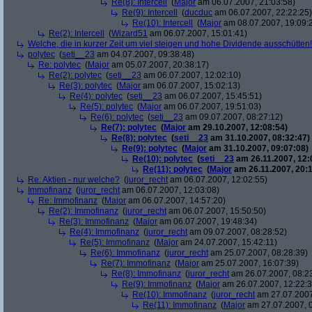
Re(8): Intercell
(
Major
am 06.07.2007, 21:03:58)
Re(9): Intercell
(
ducduc
am 06.07.2007, 22:22:25)
Re(10): Intercell
(
Major
am 08.07.2007, 19:09:
Re(2): Intercell
(
Wizard51
am 06.07.2007, 15:01:41)
Welche, die in kurzer Zeit um viel steigen und hohe Dividende ausschütten! 
polytec
(
seti__23
am 04.07.2007, 09:38:48)
Re: polytec
(
Major
am 05.07.2007, 20:38:17)
Re(2): polytec
(
seti__23
am 06.07.2007, 12:02:10)
Re(3): polytec
(
Major
am 06.07.2007, 15:02:13)
Re(4): polytec
(
seti__23
am 06.07.2007, 15:45:51)
Re(5): polytec
(
Major
am 06.07.2007, 19:51:03)
Re(6): polytec
(
seti__23
am 09.07.2007, 08:27:12)
Re(7): polytec
(
Major
am 29.10.2007, 12:08:54)
Re(8): polytec
(
seti__23
am 31.10.2007, 08:32:47)
Re(9): polytec
(
Major
am 31.10.2007, 09:07:08)
Re(10): polytec
(
seti__23
am 26.11.2007, 12:
Re(11): polytec
(
Major
am 26.11.2007, 20:1
Re: Aktien - nur welche?
(
juror_recht
am 06.07.2007, 12:02:55)
Immofinanz
(
juror_recht
am 06.07.2007, 12:03:08)
Re: Immofinanz
(
Major
am 06.07.2007, 14:57:20)
Re(2): Immofinanz
(
juror_recht
am 06.07.2007, 15:50:50)
Re(3): Immofinanz
(
Major
am 06.07.2007, 19:48:34)
Re(4): Immofinanz
(
juror_recht
am 09.07.2007, 08:28:52)
Re(5): Immofinanz
(
Major
am 24.07.2007, 15:42:11)
Re(6): Immofinanz
(
juror_recht
am 25.07.2007, 08:28:39)
Re(7): Immofinanz
(
Major
am 25.07.2007, 16:07:39)
Re(8): Immofinanz
(
juror_recht
am 26.07.2007, 08:2
Re(9): Immofinanz
(
Major
am 26.07.2007, 12:22:3
Re(10): Immofinanz
(
juror_recht
am 27.07.2007
Re(11): Immofinanz
(
Major
am 27.07.2007, 0