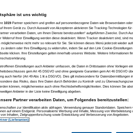
7 %
atsphäre ist uns wichtig
ere
1019
-Partner speichern und greifen auf personenbezogene Daten wie Browserdaten oder 
f Ihrem Gerät zu. Durch Auswahl von Akzeptieren aktivieren Sie Tracking-Technologien für d
artner verarbeiten Daten, um Ihnen Dienste bereitzustellen“ aufgeführten Zwecke. Durch Aus
 Widerruf Ihrer Einwilligung werden diese deaktiviert. Wenn Tracker deaktiviert sind, sind m
 möglicherweise nicht mehr so relevant für Sie. Sie können dieses Menü jederzeit wieder auf
 zu ändern oder Ihre Einwilligung zu widerrufen, indem Sie auf den Link Cookie-Einstellunge
eite klicken. Ihre Einstellungen gelten innerhalb unseres Website. Weitere Informationen fin
nschutzerklärung.
etroffenen Einstellungen auch Anbieter umfassen, die Daten in Drittstaaten ohne Vorliegen ei
itsbeschlusses gem Art 45 DSGVO und ohne geeignete Garantien gem Art 46 DSGVO übermi
gung auch hierfür (Art 49 Abs 1 lit a DSGVO). Dies gilt insbesondere für Datenübermittlungen i
esondere das Risiko, dass Ihre Daten durch Behörden zu Kontroll- und zu Überwachungsz
werden können, möglicherweise auch ohne Rechtsbehelfsmöglichkeiten. Dies können Sie abst
eweiligen Anbieter in der Liste keine Einwilligung abgeben.
nsere Partner verarbeiten Daten, um Folgendes bereitzustellen:
enschaften zur Identifikation aktiv abfragen. Verwendung genauer Standortdaten. Speichern 
ionen auf einem Endgerät. Personalisierte Werbung und Inhalte, Messung von Werbeleistung 
von Inhalten, Zielgruppenforschung sowie Entwicklung und Verbesserung von Angeboten.
rtner (Lieferanten)