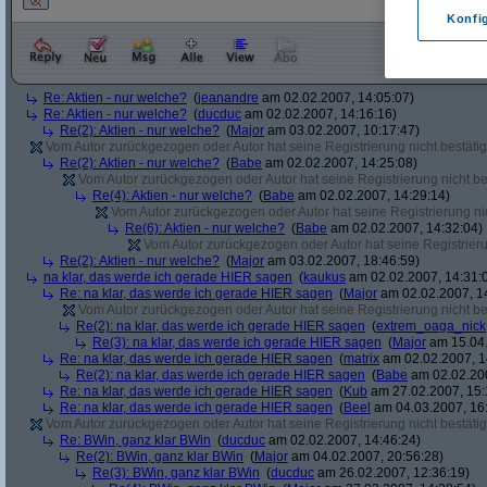
Konfi
Re: Aktien - nur welche?
(
jeanandre
am 02.02.2007, 14:05:07)
Re: Aktien - nur welche?
(
ducduc
am 02.02.2007, 14:16:16)
Re(2): Aktien - nur welche?
(
Major
am 03.02.2007, 10:17:47)
Vom Autor zurückgezogen oder Autor hat seine Registrierung nicht bestätig
Re(2): Aktien - nur welche?
(
Babe
am 02.02.2007, 14:25:08)
Vom Autor zurückgezogen oder Autor hat seine Registrierung nicht bes
Re(4): Aktien - nur welche?
(
Babe
am 02.02.2007, 14:29:14)
Vom Autor zurückgezogen oder Autor hat seine Registrierung nic
Re(6): Aktien - nur welche?
(
Babe
am 02.02.2007, 14:32:04)
Vom Autor zurückgezogen oder Autor hat seine Registrierun
Re(2): Aktien - nur welche?
(
Major
am 03.02.2007, 18:46:59)
na klar, das werde ich gerade HIER sagen
(
kaukus
am 02.02.2007, 14:31:
Re: na klar, das werde ich gerade HIER sagen
(
Major
am 02.02.2007, 1
Vom Autor zurückgezogen oder Autor hat seine Registrierung nicht bes
Re(2): na klar, das werde ich gerade HIER sagen
(
extrem_oaga_nick
Re(3): na klar, das werde ich gerade HIER sagen
(
Major
am 15.04.
Re: na klar, das werde ich gerade HIER sagen
(
matrix
am 02.02.2007, 1
Re(2): na klar, das werde ich gerade HIER sagen
(
Babe
am 02.02.200
Re: na klar, das werde ich gerade HIER sagen
(
Kub
am 27.02.2007, 15:
Re: na klar, das werde ich gerade HIER sagen
(
Beel
am 04.03.2007, 16:
Vom Autor zurückgezogen oder Autor hat seine Registrierung nicht bestätig
Re: BWin, ganz klar BWin
(
ducduc
am 02.02.2007, 14:46:24)
Re(2): BWin, ganz klar BWin
(
Major
am 04.02.2007, 20:56:28)
Re(3): BWin, ganz klar BWin
(
ducduc
am 26.02.2007, 12:36:19)