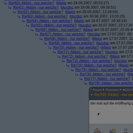
Re(60): Aktien - nur welche?
(
Major
am 28.06.2007, 00:53:27)
Re(61): Aktien - nur welche?
(
ducduc
am 28.06.2007, 09:26:51)
Re(62): Aktien - nur welche?
(
Major
am 30.06.2007, 12:28:04)
Re(63): Aktien - nur welche?
(
ducduc
am 30.06.2007, 13:03:25)
Re(64): Aktien - nur welche?
(
Major
am 16.07.2007, 20:38:14)
Re(65): Aktien - nur welche?
(
ducduc
am 16.07.2007, 22:17:34
Re(66): Aktien - nur welche?
(
Major
am 16.07.2007, 22:45:4
Re(67): Aktien - nur welche?
(
ducduc
am 17.07.2007, 09:
Re(68): Aktien - nur welche?
(
Major
am 17.07.2007, 11
Re(69): Aktien - nur welche?
(
ducduc
am 17.07.2007
Re(70): Aktien - nur welche?
(
Major
am 17.07.200
Re(71): Aktien - nur welche?
(
ducduc
am 17.07
Re(72): Aktien - nur welche?
(
Major
am 17.0
Re(73): Aktien - nur welche?
(
ducduc
am 
Re(74): Aktien - nur welche?
(
Major
am
Re(75): Aktien - nur welche?
(
ducd
Re(76): Aktien - nur welche?
(
Ma
Re(77): Aktien - nur welche?
(
Re(78): Aktien - nur welche
^
Forum
Finanzen
#
4241
Re(79): Aktien - nur w
bin mal auf die eröffnung 