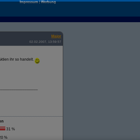
Impressum
|
Werbung
Major
02.02.2007, 13:59:57
ktien ihr so handelt.
__________________
en
31 %
20 %