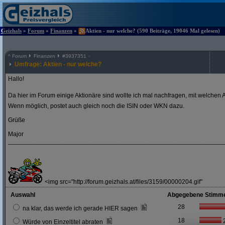
Geizhals
»
Forum
»
Finanzen
»
Aktien - nur welche? (590 Beiträge, 19046 Mal gelesen)
^
Forum
Finanzen
#
3937351
Umfrage: Aktien - nur welche?
Hallo!
Da hier im Forum einige Aktionäre sind wollte ich mal nachfragen, mit welchen A
Wenn möglich, postet auch gleich noch die ISIN oder WKN dazu.
Grüße
Major
_____________________________________________________________
<img src="http://forum.geizhals.at/files/3159/00000204.gif"
Auswahl
Abgegebene Stimm
28
na klar, das werde ich gerade HIER sagen
18
Würde von Einzeltitel abraten