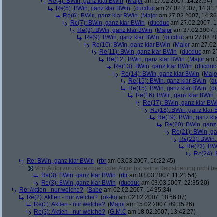
Re(4): BWin, ganz klar BWin
(
Major
am 27.02.2007, 14:28:54)
Re(5): BWin, ganz klar BWin
(
ducduc
am 27.02.2007, 14:31:
Re(6): BWin, ganz klar BWin
(
Major
am 27.02.2007, 14:36
Re(7): BWin, ganz klar BWin
(
ducduc
am 27.02.2007, 1
Re(8): BWin, ganz klar BWin
(
Major
am 27.02.2007, 
Re(9): BWin, ganz klar BWin
(
ducduc
am 27.02.20
Re(10): BWin, ganz klar BWin
(
Major
am 27.02.
Re(11): BWin, ganz klar BWin
(
ducduc
am 27
Re(12): BWin, ganz klar BWin
(
Major
am 2
Re(13): BWin, ganz klar BWin
(
ducduc
Re(14): BWin, ganz klar BWin
(
Majo
Re(15): BWin, ganz klar BWin
(
d
Re(15): BWin, ganz klar BWin
(
d
Re(16): BWin, ganz klar BWin
Re(17): BWin, ganz klar BW
Re(18): BWin, ganz klar 
Re(19): BWin, ganz kl
Re(20): BWin, ganz
Re(21): BWin, ga
Re(22): BWin,
Re(23): BW
Re(24): 
Re: BWin, ganz klar BWin
(
rbr
am 03.03.2007, 10:22:45)
Vom Autor zurückgezogen oder Autor hat seine Registrierung nicht bes
Re(3): BWin, ganz klar BWin
(
rbr
am 03.03.2007, 11:21:54)
Re(3): BWin, ganz klar BWin
(
ducduc
am 03.03.2007, 22:35:20)
Re: Aktien - nur welche?
(
Babe
am 02.02.2007, 14:35:34)
Re(2): Aktien - nur welche?
(
ok-ko
am 02.02.2007, 18:56:07)
Re(3): Aktien - nur welche?
(
Major
am 15.02.2007, 09:35:26)
Re(3): Aktien - nur welche?
(
G.M.C
am 18.02.2007, 13:42:27)