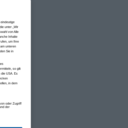
eindeutige
ie unter „Wir
wahl von Alle
anche Inhalte
rufen, um Ihre
n am unteren
den Sie in
nes
tteln, so gilt
n die USA. Es
wecken
ellen, in dem
von oder Zugriff
und der