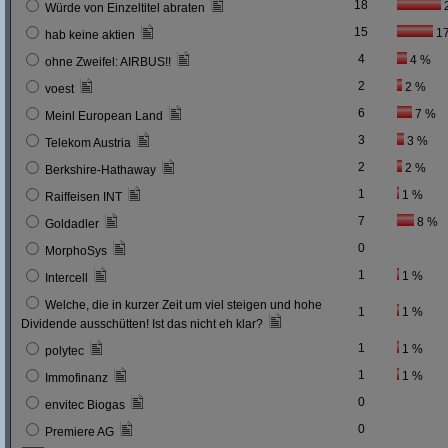
18
Würde von Einzeltitel abraten
15
1
hab keine aktien
4
4 %
ohne Zweifel: AIRBUS!!
2
2 %
voest
6
7 %
Meinl European Land
3
3 %
Telekom Austria
2
2 %
Berkshire-Hathaway
1
1 %
Raiffeisen INT
7
8 %
Goldadler
0
MorphoSys
1
1 %
Intercell
Welche, die in kurzer Zeit um viel steigen und hohe
1
1 %
Dividende ausschütten! Ist das nicht eh klar?
1
1 %
polytec
1
1 %
Immofinanz
0
envitec Biogas
0
Premiere AG