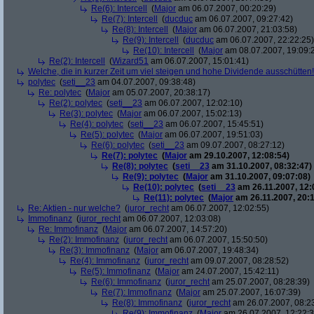
Re(6): Intercell
(
Major
am 06.07.2007, 00:20:29)
Re(7): Intercell
(
ducduc
am 06.07.2007, 09:27:42)
Re(8): Intercell
(
Major
am 06.07.2007, 21:03:58)
Re(9): Intercell
(
ducduc
am 06.07.2007, 22:22:25)
Re(10): Intercell
(
Major
am 08.07.2007, 19:09:
Re(2): Intercell
(
Wizard51
am 06.07.2007, 15:01:41)
Welche, die in kurzer Zeit um viel steigen und hohe Dividende ausschütten! 
polytec
(
seti__23
am 04.07.2007, 09:38:48)
Re: polytec
(
Major
am 05.07.2007, 20:38:17)
Re(2): polytec
(
seti__23
am 06.07.2007, 12:02:10)
Re(3): polytec
(
Major
am 06.07.2007, 15:02:13)
Re(4): polytec
(
seti__23
am 06.07.2007, 15:45:51)
Re(5): polytec
(
Major
am 06.07.2007, 19:51:03)
Re(6): polytec
(
seti__23
am 09.07.2007, 08:27:12)
Re(7): polytec
(
Major
am 29.10.2007, 12:08:54)
Re(8): polytec
(
seti__23
am 31.10.2007, 08:32:47)
Re(9): polytec
(
Major
am 31.10.2007, 09:07:08)
Re(10): polytec
(
seti__23
am 26.11.2007, 12:
Re(11): polytec
(
Major
am 26.11.2007, 20:1
Re: Aktien - nur welche?
(
juror_recht
am 06.07.2007, 12:02:55)
Immofinanz
(
juror_recht
am 06.07.2007, 12:03:08)
Re: Immofinanz
(
Major
am 06.07.2007, 14:57:20)
Re(2): Immofinanz
(
juror_recht
am 06.07.2007, 15:50:50)
Re(3): Immofinanz
(
Major
am 06.07.2007, 19:48:34)
Re(4): Immofinanz
(
juror_recht
am 09.07.2007, 08:28:52)
Re(5): Immofinanz
(
Major
am 24.07.2007, 15:42:11)
Re(6): Immofinanz
(
juror_recht
am 25.07.2007, 08:28:39)
Re(7): Immofinanz
(
Major
am 25.07.2007, 16:07:39)
Re(8): Immofinanz
(
juror_recht
am 26.07.2007, 08:2
Re(9): Immofinanz
(
Major
am 26.07.2007, 12:22:3