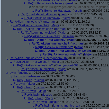
Re(5): Berkshire-Hathaway
(
josefh
am 07.05.2007, 13:46:53
Vom Autor zurückgezogen oder Autor hat seine Registrierun
Re(7): Berkshire-Hathaway
(
josefh
am 07.05.2007, 18:
Re(3): Berkshire-Hathaway
(
josefh
am 07.05.2007, 13:45:54)
Re(4): Berkshire-Hathaway
(
tucay
am 08.05.2007, 11:34:37)
Re: Aktien - nur welche?
(
mc.mani
am 05.03.2007, 11:26:51)
Re(2): Aktien - nur welche?
(
Major
am 05.03.2007, 12:39:33)
Re(3): Aktien - nur welche?
(
mc.mani
am 15.03.2007, 23:41:47)
Re(4): Aktien - nur welche?
(
Major
am 20.05.2007, 15:33:13)
Re(5): Aktien - nur welche?
(
mc.mani
am 22.05.2007, 18:05:02)
Re(6): Aktien - nur welche?
(
Major
am 04.09.2007, 12:52:2
Re(7): Aktien - nur welche?
(
mc.mani
am 04.09.2007, 22
Re(8): Aktien - nur welche?
(
Major
am 29.10.2007, 12
Re(9): Aktien - nur welche?
(
mc.mani
am 31.10.200
Re(10): Aktien - nur welche?
(
Major
am 16.11.20
Re: Aktien - nur welche?
(
Cherrymoon2002
am 05.03.2007, 21:50:16)
Re(2): Aktien - nur welche?
(
Major
am 06.03.2007, 23:25:52)
Re(3): Aktien - nur welche?
(
Cherrymoon2002
am 07.03.2007, 15:22
Re(4): Aktien - nur welche?
(
Major
am 07.03.2007, 16:27:17)
bwin
(
ducduc
am 06.03.2007, 10:02:09)
Re: bwin
(
redseven
am 06.03.2007, 23:37:42)
Re(2): bwin
(
ducduc
am 07.03.2007, 10:01:28)
Re: bwin
(
Major
am 07.03.2007, 11:56:00)
Re(2): bwin
(
ducduc
am 07.03.2007, 12:24:13)
Re(3): bwin
(
Major
am 07.03.2007, 16:28:11)
Re(4): bwin
(
ducduc
am 08.03.2007, 01:48:46)
Re(5): bwin
(
Major
am 08.03.2007, 10:44:28)
Re(6): bwin
(
ducduc
am 08.03.2007, 12:08:24)
Re(7): bwin
(
long_island_ice_tea
am 05.06.2007, 19:2