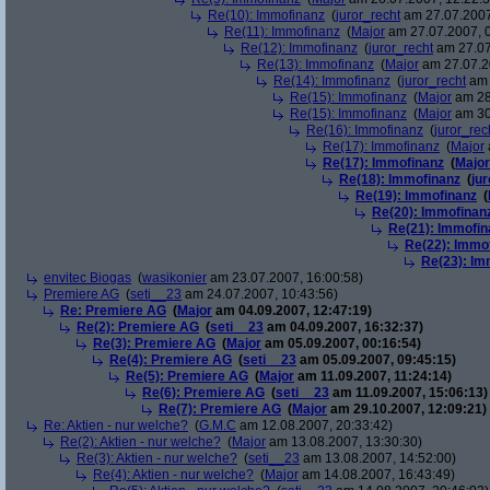
Re(10): Immofinanz
(
juror_recht
am 27.07.2007
Re(11): Immofinanz
(
Major
am 27.07.2007, 0
Re(12): Immofinanz
(
juror_recht
am 27.07
Re(13): Immofinanz
(
Major
am 27.07.2
Re(14): Immofinanz
(
juror_recht
am 
Re(15): Immofinanz
(
Major
am 28
Re(15): Immofinanz
(
Major
am 30
Re(16): Immofinanz
(
juror_rec
Re(17): Immofinanz
(
Major
Re(17): Immofinanz
(
Major
Re(18): Immofinanz
(
ju
Re(19): Immofinanz
(
Re(20): Immofinan
Re(21): Immofin
Re(22): Immo
Re(23): Im
envitec Biogas
(
wasikonier
am 23.07.2007, 16:00:58)
Premiere AG
(
seti__23
am 24.07.2007, 10:43:56)
Re: Premiere AG
(
Major
am 04.09.2007, 12:47:19)
Re(2): Premiere AG
(
seti__23
am 04.09.2007, 16:32:37)
Re(3): Premiere AG
(
Major
am 05.09.2007, 00:16:54)
Re(4): Premiere AG
(
seti__23
am 05.09.2007, 09:45:15)
Re(5): Premiere AG
(
Major
am 11.09.2007, 11:24:14)
Re(6): Premiere AG
(
seti__23
am 11.09.2007, 15:06:13)
Re(7): Premiere AG
(
Major
am 29.10.2007, 12:09:21)
Re: Aktien - nur welche?
(
G.M.C
am 12.08.2007, 20:33:42)
Re(2): Aktien - nur welche?
(
Major
am 13.08.2007, 13:30:30)
Re(3): Aktien - nur welche?
(
seti__23
am 13.08.2007, 14:52:00)
Re(4): Aktien - nur welche?
(
Major
am 14.08.2007, 16:43:49)