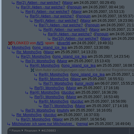
Re(2): Aktien - nur welche?
(
Major
am 24.05.2007, 00:29:45)
Re(3): Aktien - nur welche?
(
Penguin
am 24.05.2007, 00:44:16)
Re(4): Aktien - nur welche?
(
Major
am 24.05.2007, 15:53:13)
Re(5): Aktien - nur welche?
(
Penguin
am 24.05.2007, 16:55:37)
Re(6): Aktien - nur welche?
(
Major
am 24.05.2007, 19:23:06)
Re(7): Aktien - nur welche?
(
Penguin
am 24.05.2007, 21:1
Re(8): Aktien - nur welche?
(
Major
am 24.05.2007, 21:3
Re(9): Aktien - nur welche?
(
Penguin
am 24.05.2007,
Re(10): Aktien - nur welche?
(
Major
am 24.05.2007
PLONKED von
AVS
: spam
(
diver96
am 24.05.2007, 19:49:31)
MorphoSys
(
long_island_ice_tea
am 25.05.2007, 13:30:08)
Re: MorphoSys
(
Major
am 25.05.2007, 14:13:23)
Re(2): MorphoSys
(
long_island_ice_tea
am 25.05.2007, 14:23:54)
Re(3): MorphoSys
(
Major
am 25.05.2007, 15:13:43)
Re(4): MorphoSys
(
long_island_ice_tea
am 25.05.2007, 16:08:
Vom Autor zurückgezogen oder Autor hat seine Registrierung 
Re(6): MorphoSys
(
long_island_ice_tea
am 25.05.2007, 1
Re(6): MorphoSys
(
Major
am 25.05.2007, 16:55:51)
Re(7): MorphoSys
(
juror_recht
am 06.07.2007, 15:55:2
Re(5): MorphoSys
(
Major
am 25.05.2007, 17:16:18)
Re(4): MorphoSys
(
ducduc
am 25.05.2007, 16:36:29)
Re(5): MorphoSys
(
Major
am 25.05.2007, 16:53:48)
Re(6): MorphoSys
(
ducduc
am 25.05.2007, 16:56:09)
Re(7): MorphoSys
(
Major
am 25.05.2007, 17:14:18)
Re(3): MorphoSys
(
muhrly
am 25.05.2007, 16:16:05)
Re: MorphoSys
(
ducduc
am 25.05.2007, 16:37:03)
Re(2): MorphoSys
(
Major
am 25.05.2007, 16:56:54)
Milchpulver, ich sage nur Milchpulver...
(
nergal
am 25.05.2007, 16:49:04)
^
Forum
Finanzen
#
4159883