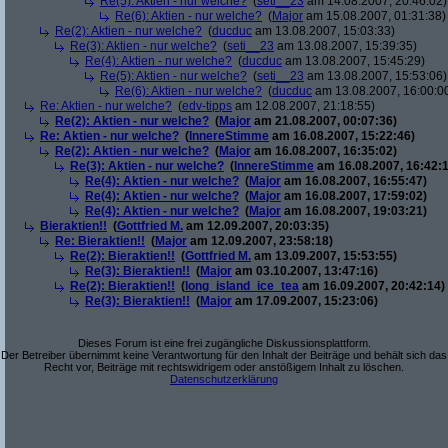
Re(5): Aktien - nur welche?
(
seti__23
am 14.08.2007, 20:46:02)
Re(6): Aktien - nur welche?
(
Major
am 15.08.2007, 01:31:38)
Re(2): Aktien - nur welche?
(
ducduc
am 13.08.2007, 15:03:33)
Re(3): Aktien - nur welche?
(
seti__23
am 13.08.2007, 15:39:35)
Re(4): Aktien - nur welche?
(
ducduc
am 13.08.2007, 15:45:29)
Re(5): Aktien - nur welche?
(
seti__23
am 13.08.2007, 15:53:06)
Re(6): Aktien - nur welche?
(
ducduc
am 13.08.2007, 16:00:0
Re: Aktien - nur welche?
(
edv-tipps
am 12.08.2007, 21:18:55)
Re(2): Aktien - nur welche?
(
Major
am 21.08.2007, 00:07:36)
Re: Aktien - nur welche?
(
InnereStimme
am 16.08.2007, 15:22:46)
Re(2): Aktien - nur welche?
(
Major
am 16.08.2007, 16:35:02)
Re(3): Aktien - nur welche?
(
InnereStimme
am 16.08.2007, 16:42:1
Re(4): Aktien - nur welche?
(
Major
am 16.08.2007, 16:55:47)
Re(4): Aktien - nur welche?
(
Major
am 16.08.2007, 17:59:02)
Re(4): Aktien - nur welche?
(
Major
am 16.08.2007, 19:03:21)
Bieraktien!!
(
Gottfried M.
am 12.09.2007, 20:03:35)
Re: Bieraktien!!
(
Major
am 12.09.2007, 23:58:18)
Re(2): Bieraktien!!
(
Gottfried M.
am 13.09.2007, 15:53:55)
Re(3): Bieraktien!!
(
Major
am 03.10.2007, 13:47:16)
Re(2): Bieraktien!!
(
long_island_ice_tea
am 16.09.2007, 20:42:14)
Re(3): Bieraktien!!
(
Major
am 17.09.2007, 15:23:06)
Dieses Forum ist eine frei zugängliche Diskussionsplattform.
Der Betreiber übernimmt keine Verantwortung für den Inhalt der Beiträge und behält sich das
Recht vor, Beiträge mit rechtswidrigem oder anstößigem Inhalt zu löschen.
Datenschutzerklärung