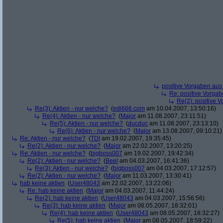
positive Vorgaben au
Re: positive Vorga
Re(2): positive 
Re(3): Aktien - nur welche?
(
edi666.com
am 10.04.2007, 13:50:16)
Re(4): Aktien - nur welche?
(
Major
am 11.08.2007, 23:11:51)
Re(5): Aktien - nur welche?
(
ducduc
am 11.08.2007, 23:13:10)
Re(6): Aktien - nur welche?
(
Major
am 13.08.2007, 09:10:21)
Re: Aktien - nur welche?
(
TDI
am 19.02.2007, 19:35:45)
Re(2): Aktien - nur welche?
(
Major
am 22.02.2007, 13:20:25)
Re: Aktien - nur welche?
(
bigboss007
am 19.02.2007, 19:42:34)
Re(2): Aktien - nur welche?
(
Beel
am 04.03.2007, 16:41:36)
Re(3): Aktien - nur welche?
(
bigboss007
am 04.03.2007, 17:12:57)
Re(2): Aktien - nur welche?
(
Major
am 11.03.2007, 13:30:41)
hab keine aktien
(
User48043
am 22.02.2007, 13:22:06)
Re: hab keine aktien
(
Major
am 04.03.2007, 11:44:24)
Re(2): hab keine aktien
(
User48043
am 04.03.2007, 15:56:56)
Re(3): hab keine aktien
(
Major
am 08.05.2007, 18:32:01)
Re(4): hab keine aktien
(
User48043
am 08.05.2007, 18:32:27)
Re(5): hab keine aktien
(
Major
am 08.05.2007, 18:59:22)