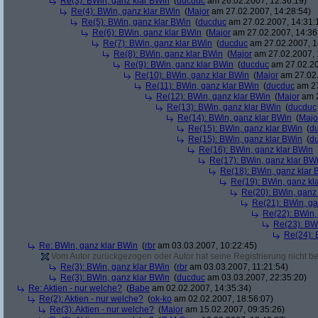
Re(3): BWin, ganz klar BWin
(
ducduc
am 26.02.2007, 12:36:19)
Re(4): BWin, ganz klar BWin
(
Major
am 27.02.2007, 14:28:54)
Re(5): BWin, ganz klar BWin
(
ducduc
am 27.02.2007, 14:31:
Re(6): BWin, ganz klar BWin
(
Major
am 27.02.2007, 14:36
Re(7): BWin, ganz klar BWin
(
ducduc
am 27.02.2007, 1
Re(8): BWin, ganz klar BWin
(
Major
am 27.02.2007, 
Re(9): BWin, ganz klar BWin
(
ducduc
am 27.02.20
Re(10): BWin, ganz klar BWin
(
Major
am 27.02.
Re(11): BWin, ganz klar BWin
(
ducduc
am 27
Re(12): BWin, ganz klar BWin
(
Major
am 2
Re(13): BWin, ganz klar BWin
(
ducduc
Re(14): BWin, ganz klar BWin
(
Majo
Re(15): BWin, ganz klar BWin
(
d
Re(15): BWin, ganz klar BWin
(
d
Re(16): BWin, ganz klar BWin
Re(17): BWin, ganz klar BW
Re(18): BWin, ganz klar 
Re(19): BWin, ganz kl
Re(20): BWin, ganz
Re(21): BWin, ga
Re(22): BWin,
Re(23): BW
Re(24): 
Re: BWin, ganz klar BWin
(
rbr
am 03.03.2007, 10:22:45)
Vom Autor zurückgezogen oder Autor hat seine Registrierung nicht bes
Re(3): BWin, ganz klar BWin
(
rbr
am 03.03.2007, 11:21:54)
Re(3): BWin, ganz klar BWin
(
ducduc
am 03.03.2007, 22:35:20)
Re: Aktien - nur welche?
(
Babe
am 02.02.2007, 14:35:34)
Re(2): Aktien - nur welche?
(
ok-ko
am 02.02.2007, 18:56:07)
Re(3): Aktien - nur welche?
(
Major
am 15.02.2007, 09:35:26)