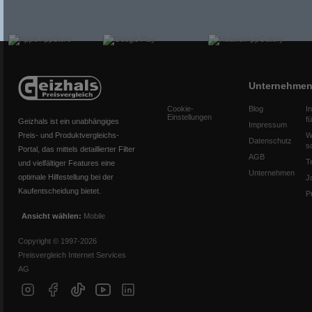
Unternehme
Cookie-
Blog
I
Einstellungen
f
Geizhals ist ein unabhängiges
Impressum
Preis- und Produktvergleichs-
W
Datenschutz
s
Portal, das mittels detaillierter Filter
AGB
T
und vielfältiger Features eine
Unternehmen
optimale Hilfestellung bei der
J
Kaufentscheidung bietet.
P
Ansicht wählen:
Mobile
Copyright © 1997-2026
Preisvergleich Internet Services
AG