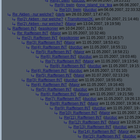
Re(8): bwin
(
ducduc
am 06.06.2007, 18:25:22)
Re(9): bwin
(
long_island_ice_tea
am 06.06.2007,
Re(10): bwin
(
ducduc
am 06.06.2007, 22:33:32
Re: Aktien - nur welche?
(
stefs
am 26.03.2007, 17:47:47)
Re(2): Aktien - nur welche?
(
-Transformer2K-
am 07.04.2007, 21:14:46)
Re(2): Aktien - nur welche?
(
Major
am 13.04.2007, 19:19:58)
Raiffeisen INT
(
wasikonier
am 10.04.2007, 13:55:16)
Re: Raiffeisen INT
(
Major
am 11.05.2007, 10:32:46)
Re(2): Raiffeisen INT
(
wasikonier
am 11.05.2007, 15:16:57)
Re(3): Raiffeisen INT
(
Major
am 11.05.2007, 18:53:41)
Re(4): Raiffeisen INT
(
ducduc
am 11.05.2007, 18:55:11)
Re(5): Raiffeisen INT
(
Major
am 11.05.2007, 18:58:21)
Re(6): Raiffeisen INT
(
ducduc
am 11.05.2007, 19:03:46)
Re(7): Raiffeisen INT
(
Major
am 11.05.2007, 19:13:54)
Re(8): Raiffeisen INT
(
ducduc
am 11.05.2007, 19:15
Re(4): Raiffeisen INT
(
ducduc
am 14.05.2007, 17:01:10)
Re(5): Raiffeisen INT
(
Major
am 31.07.2007, 02:13:24)
Re(3): Raiffeisen INT
(
ducduc
am 11.05.2007, 18:55:45)
Re(4): Raiffeisen INT
(
Major
am 11.05.2007, 19:16:40)
Re(5): Raiffeisen INT
(
ducduc
am 11.05.2007, 19:19:26)
Re(6): Raiffeisen INT
(
Major
am 11.05.2007, 19:21:58)
Re(7): Raiffeisen INT
(
ducduc
am 11.05.2007, 19:26:13
Re(8): Raiffeisen INT
(
Major
am 11.05.2007, 19:36:4
Re(9): Raiffeisen INT
(
ducduc
am 11.05.2007, 19:
Re(10): Raiffeisen INT
(
Major
am 11.05.2007, 2
Re(11): Raiffeisen INT
(
ducduc
am 12.05.200
Re(12): Raiffeisen INT
(
Major
am 12.05.20
Re(13): Raiffeisen INT
(
ducduc
am 12.0
Re(14): Raiffeisen INT
(
Major
am 20.
Re(15): Raiffeisen INT
(
ducduc
am