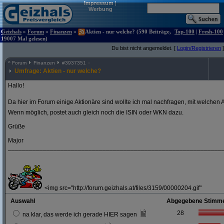
Impressum
|
Werbung
Geizhals
»
Forum
»
Finanzen
»
Aktien - nur welche? (590 Beiträge,
Top-100
|
Fresh-100
19007 Mal gelesen)
Du bist nicht angemeldet. [
Login/Registrieren
]
^
Forum
Finanzen
#
3937351
Umfrage: Aktien - nur welche?
Hallo!
Da hier im Forum einige Aktionäre sind wollte ich mal nachfragen, mit welchen A
Wenn möglich, postet auch gleich noch die ISIN oder WKN dazu.
Grüße
Major
_____________________________________________________________
<img src="http://forum.geizhals.at/files/3159/00000204.gif"
Auswahl
Abgegebene Stimm
28
na klar, das werde ich gerade HIER sagen