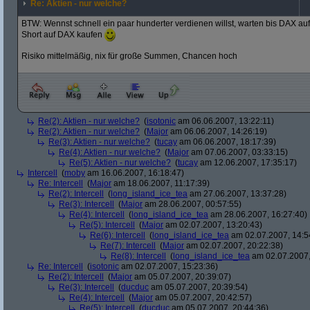
Re: Aktien - nur welche?
BTW: Wennst schnell ein paar hunderter verdienen willst, warten bis DAX au
Short auf DAX kaufen
Risiko mittelmäßig, nix für große Summen, Chancen hoch
Re(2): Aktien - nur welche?
(
isotonic
am 06.06.2007, 13:22:11)
Re(2): Aktien - nur welche?
(
Major
am 06.06.2007, 14:26:19)
Re(3): Aktien - nur welche?
(
tucay
am 06.06.2007, 18:17:39)
Re(4): Aktien - nur welche?
(
Major
am 07.06.2007, 03:33:15)
Re(5): Aktien - nur welche?
(
tucay
am 12.06.2007, 17:35:17)
Intercell
(
moby
am 16.06.2007, 16:18:47)
Re: Intercell
(
Major
am 18.06.2007, 11:17:39)
Re(2): Intercell
(
long_island_ice_tea
am 27.06.2007, 13:37:28)
Re(3): Intercell
(
Major
am 28.06.2007, 00:57:55)
Re(4): Intercell
(
long_island_ice_tea
am 28.06.2007, 16:27:40)
Re(5): Intercell
(
Major
am 02.07.2007, 13:20:43)
Re(6): Intercell
(
long_island_ice_tea
am 02.07.2007, 14:5
Re(7): Intercell
(
Major
am 02.07.2007, 20:22:38)
Re(8): Intercell
(
long_island_ice_tea
am 02.07.2007,
Re: Intercell
(
isotonic
am 02.07.2007, 15:23:36)
Re(2): Intercell
(
Major
am 05.07.2007, 20:39:07)
Re(3): Intercell
(
ducduc
am 05.07.2007, 20:39:54)
Re(4): Intercell
(
Major
am 05.07.2007, 20:42:57)
Re(5): Intercell
(
ducduc
am 05.07.2007, 20:44:36)