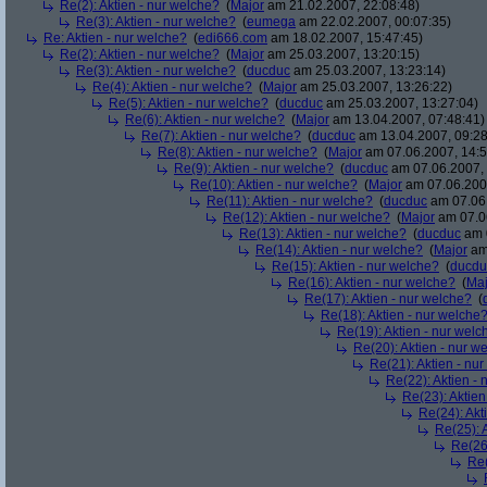
Re(2): Aktien - nur welche?
(
Major
am 21.02.2007, 22:08:48)
Re(3): Aktien - nur welche?
(
eumega
am 22.02.2007, 00:07:35)
Re: Aktien - nur welche?
(
edi666.com
am 18.02.2007, 15:47:45)
Re(2): Aktien - nur welche?
(
Major
am 25.03.2007, 13:20:15)
Re(3): Aktien - nur welche?
(
ducduc
am 25.03.2007, 13:23:14)
Re(4): Aktien - nur welche?
(
Major
am 25.03.2007, 13:26:22)
Re(5): Aktien - nur welche?
(
ducduc
am 25.03.2007, 13:27:04)
Re(6): Aktien - nur welche?
(
Major
am 13.04.2007, 07:48:41)
Re(7): Aktien - nur welche?
(
ducduc
am 13.04.2007, 09:28
Re(8): Aktien - nur welche?
(
Major
am 07.06.2007, 14:5
Re(9): Aktien - nur welche?
(
ducduc
am 07.06.2007, 
Re(10): Aktien - nur welche?
(
Major
am 07.06.2007
Re(11): Aktien - nur welche?
(
ducduc
am 07.06.
Re(12): Aktien - nur welche?
(
Major
am 07.06
Re(13): Aktien - nur welche?
(
ducduc
am 0
Re(14): Aktien - nur welche?
(
Major
am 
Re(15): Aktien - nur welche?
(
ducdu
Re(16): Aktien - nur welche?
(
Maj
Re(17): Aktien - nur welche?
(
Re(18): Aktien - nur welche
Re(19): Aktien - nur welc
Re(20): Aktien - nur w
Re(21): Aktien - nu
Re(22): Aktien -
Re(23): Aktien
Re(24): Akt
Re(25): 
Re(26)
Re(