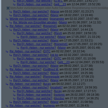
Re(3): Aktien - nur welche?
(
G.M.C
am 18.02.2007, 13:42:27)
Re(3): Aktien - nur welche?
(
seti__23
am 12.04.2007, 15:52:28)
Vom Autor zurückgezogen oder Autor hat seine Registrierung nicht bestätig
Re(2): Aktien - nur welche?
(
Marax
am 03.02.2007, 01:23:27)
Re(2): Aktien - nur welche?
(
Major
am 18.02.2007, 13:19:46)
Würde von Einzeltitel abraten
(
jeanandre
am 02.02.2007, 15:07:46)
Re: Würde von Einzeltitel abraten
(
Major
am 01.06.2007, 14:11:32)
Re: Aktien - nur welche?
(
freewind1
am 02.02.2007, 16:29:09)
Re(2): Aktien - nur welche?
(
Major
am 25.02.2007, 14:44:13)
Re(3): Aktien - nur welche?
(
RevX
am 25.02.2007, 19:59:15)
Re(4): Aktien - nur welche?
(
Major
am 17.05.2007, 21:33:24)
Re(2): Aktien - nur welche?
(
Major
am 17.05.2007, 21:53:21)
Re(3): Aktien - nur welche?
(
freewind1
am 17.05.2007, 22:20:25)
Re(4): Aktien - nur welche?
(
Major
am 18.05.2007, 00:01:49)
Re: Aktien - nur welche?
(
DITC
am 02.02.2007, 18:22:34)
Re(2): Aktien - nur welche?
(
ok-ko
am 02.02.2007, 19:03:41)
Re(3): Aktien - nur welche?
(
DITC
am 03.02.2007, 01:10:09)
Re(4): Aktien - nur welche?
(
seti__23
am 12.04.2007, 15:55:53)
Re(2): Aktien - nur welche?
(
Major
am 09.02.2007, 11:27:38)
Re: Aktien - nur welche?
(
Gottfried M.
am 03.02.2007, 19:54:58)
Re(2): Aktien - nur welche?
(
Major
am 19.02.2007, 19:25:38)
Re: Aktien - nur welche?
(
Rennegade
am 04.02.2007, 07:08:15)
Re(2): Aktien - nur welche?
(
Major
am 06.05.2007, 17:13:10)
Re: Aktien - nur welche?
(
tucay
am 04.02.2007, 22:12:27)
Re(2): Aktien - nur welche?
(
goalie67
am 19.02.2007, 19:59:30)
Re(3): Aktien - nur welche?
(
tucay
am 22.02.2007, 17:27:57)
Re(3): Aktien - nur welche?
(
isotonic
am 26.02.2007, 09:18:38)
Re(3): Aktien - nur welche?
(
ducduc
am 27.02.2007, 14:36:25)
Re(2): Aktien - nur welche?
(
Major
am 07.04.2007, 21:08:56)
Re: Aktien - nur welche?
(
eumega
am 09.02.2007, 11:28:43)