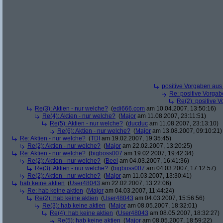
positive Vorgaben au
Re: positive Vorga
Re(2): positive 
Re(3): Aktien - nur welche?
(
edi666.com
am 10.04.2007, 13:50:16)
Re(4): Aktien - nur welche?
(
Major
am 11.08.2007, 23:11:51)
Re(5): Aktien - nur welche?
(
ducduc
am 11.08.2007, 23:13:10)
Re(6): Aktien - nur welche?
(
Major
am 13.08.2007, 09:10:21)
Re: Aktien - nur welche?
(
TDI
am 19.02.2007, 19:35:45)
Re(2): Aktien - nur welche?
(
Major
am 22.02.2007, 13:20:25)
Re: Aktien - nur welche?
(
bigboss007
am 19.02.2007, 19:42:34)
Re(2): Aktien - nur welche?
(
Beel
am 04.03.2007, 16:41:36)
Re(3): Aktien - nur welche?
(
bigboss007
am 04.03.2007, 17:12:57)
Re(2): Aktien - nur welche?
(
Major
am 11.03.2007, 13:30:41)
hab keine aktien
(
User48043
am 22.02.2007, 13:22:06)
Re: hab keine aktien
(
Major
am 04.03.2007, 11:44:24)
Re(2): hab keine aktien
(
User48043
am 04.03.2007, 15:56:56)
Re(3): hab keine aktien
(
Major
am 08.05.2007, 18:32:01)
Re(4): hab keine aktien
(
User48043
am 08.05.2007, 18:32:27)
Re(5): hab keine aktien
(
Major
am 08.05.2007, 18:59:22)