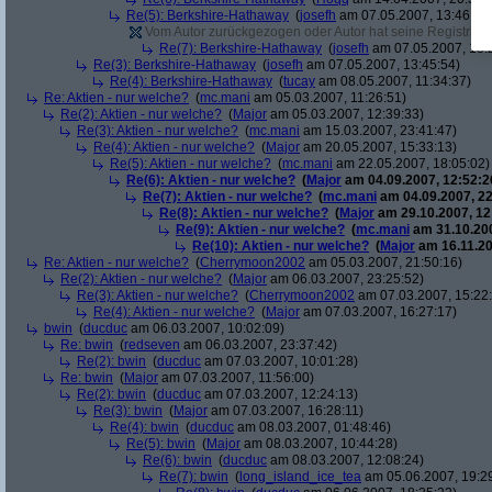
Re(5): Berkshire-Hathaway
(
josefh
am 07.05.2007, 13:46:53
Vom Autor zurückgezogen oder Autor hat seine Registrierun
Re(7): Berkshire-Hathaway
(
josefh
am 07.05.2007, 18:
Re(3): Berkshire-Hathaway
(
josefh
am 07.05.2007, 13:45:54)
Re(4): Berkshire-Hathaway
(
tucay
am 08.05.2007, 11:34:37)
Re: Aktien - nur welche?
(
mc.mani
am 05.03.2007, 11:26:51)
Re(2): Aktien - nur welche?
(
Major
am 05.03.2007, 12:39:33)
Re(3): Aktien - nur welche?
(
mc.mani
am 15.03.2007, 23:41:47)
Re(4): Aktien - nur welche?
(
Major
am 20.05.2007, 15:33:13)
Re(5): Aktien - nur welche?
(
mc.mani
am 22.05.2007, 18:05:02)
Re(6): Aktien - nur welche?
(
Major
am 04.09.2007, 12:52:2
Re(7): Aktien - nur welche?
(
mc.mani
am 04.09.2007, 22
Re(8): Aktien - nur welche?
(
Major
am 29.10.2007, 12
Re(9): Aktien - nur welche?
(
mc.mani
am 31.10.200
Re(10): Aktien - nur welche?
(
Major
am 16.11.20
Re: Aktien - nur welche?
(
Cherrymoon2002
am 05.03.2007, 21:50:16)
Re(2): Aktien - nur welche?
(
Major
am 06.03.2007, 23:25:52)
Re(3): Aktien - nur welche?
(
Cherrymoon2002
am 07.03.2007, 15:22
Re(4): Aktien - nur welche?
(
Major
am 07.03.2007, 16:27:17)
bwin
(
ducduc
am 06.03.2007, 10:02:09)
Re: bwin
(
redseven
am 06.03.2007, 23:37:42)
Re(2): bwin
(
ducduc
am 07.03.2007, 10:01:28)
Re: bwin
(
Major
am 07.03.2007, 11:56:00)
Re(2): bwin
(
ducduc
am 07.03.2007, 12:24:13)
Re(3): bwin
(
Major
am 07.03.2007, 16:28:11)
Re(4): bwin
(
ducduc
am 08.03.2007, 01:48:46)
Re(5): bwin
(
Major
am 08.03.2007, 10:44:28)
Re(6): bwin
(
ducduc
am 08.03.2007, 12:08:24)
Re(7): bwin
(
long_island_ice_tea
am 05.06.2007, 19:2