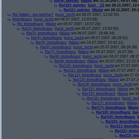
Re(9): polytec
(
Major
am 31.10.2007, 09:07:08)
Re(10): polytec
(
seti__23
am 26.11.2007, 12:
Re(11): polytec
(
Major
am 26.11.2007, 20:1
Re: Aktien - nur welche?
(
juror_recht
am 06.07.2007, 12:02:55)
Immofinanz
(
juror_recht
am 06.07.2007, 12:03:08)
Re: Immofinanz
(
Major
am 06.07.2007, 14:57:20)
Re(2): Immofinanz
(
juror_recht
am 06.07.2007, 15:50:50)
Re(3): Immofinanz
(
Major
am 06.07.2007, 19:48:34)
Re(4): Immofinanz
(
juror_recht
am 09.07.2007, 08:28:52)
Re(5): Immofinanz
(
Major
am 24.07.2007, 15:42:11)
Re(6): Immofinanz
(
juror_recht
am 25.07.2007, 08:28:39)
Re(7): Immofinanz
(
Major
am 25.07.2007, 16:07:39)
Re(8): Immofinanz
(
juror_recht
am 26.07.2007, 08:2
Re(9): Immofinanz
(
Major
am 26.07.2007, 12:22:3
Re(10): Immofinanz
(
juror_recht
am 27.07.2007
Re(11): Immofinanz
(
Major
am 27.07.2007, 0
Re(12): Immofinanz
(
juror_recht
am 27.07
Re(13): Immofinanz
(
Major
am 27.07.2
Re(14): Immofinanz
(
juror_recht
am 
Re(15): Immofinanz
(
Major
am 28
Re(15): Immofinanz
(
Major
am 30
Re(16): Immofinanz
(
juror_rec
Re(17): Immofinanz
(
Major
Re(17): Immofinanz
(
Major
Re(18): Immofinanz
(
ju
Re(19): Immofinanz
(
Re(20): Immofinan
Re(21): Immofin
Re(22): Immo
Re(23): Im