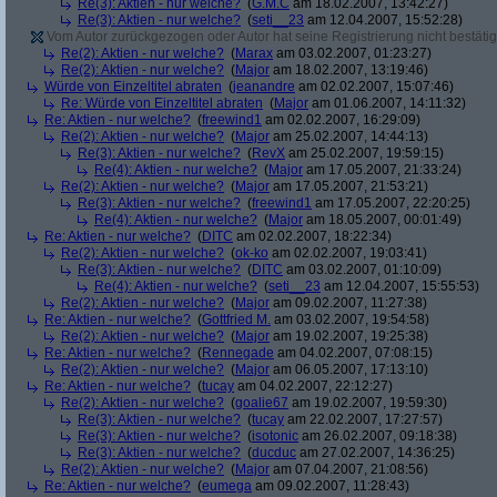
Re(3): Aktien - nur welche?
(
G.M.C
am 18.02.2007, 13:42:27)
Re(3): Aktien - nur welche?
(
seti__23
am 12.04.2007, 15:52:28)
Vom Autor zurückgezogen oder Autor hat seine Registrierung nicht bestätig
Re(2): Aktien - nur welche?
(
Marax
am 03.02.2007, 01:23:27)
Re(2): Aktien - nur welche?
(
Major
am 18.02.2007, 13:19:46)
Würde von Einzeltitel abraten
(
jeanandre
am 02.02.2007, 15:07:46)
Re: Würde von Einzeltitel abraten
(
Major
am 01.06.2007, 14:11:32)
Re: Aktien - nur welche?
(
freewind1
am 02.02.2007, 16:29:09)
Re(2): Aktien - nur welche?
(
Major
am 25.02.2007, 14:44:13)
Re(3): Aktien - nur welche?
(
RevX
am 25.02.2007, 19:59:15)
Re(4): Aktien - nur welche?
(
Major
am 17.05.2007, 21:33:24)
Re(2): Aktien - nur welche?
(
Major
am 17.05.2007, 21:53:21)
Re(3): Aktien - nur welche?
(
freewind1
am 17.05.2007, 22:20:25)
Re(4): Aktien - nur welche?
(
Major
am 18.05.2007, 00:01:49)
Re: Aktien - nur welche?
(
DITC
am 02.02.2007, 18:22:34)
Re(2): Aktien - nur welche?
(
ok-ko
am 02.02.2007, 19:03:41)
Re(3): Aktien - nur welche?
(
DITC
am 03.02.2007, 01:10:09)
Re(4): Aktien - nur welche?
(
seti__23
am 12.04.2007, 15:55:53)
Re(2): Aktien - nur welche?
(
Major
am 09.02.2007, 11:27:38)
Re: Aktien - nur welche?
(
Gottfried M.
am 03.02.2007, 19:54:58)
Re(2): Aktien - nur welche?
(
Major
am 19.02.2007, 19:25:38)
Re: Aktien - nur welche?
(
Rennegade
am 04.02.2007, 07:08:15)
Re(2): Aktien - nur welche?
(
Major
am 06.05.2007, 17:13:10)
Re: Aktien - nur welche?
(
tucay
am 04.02.2007, 22:12:27)
Re(2): Aktien - nur welche?
(
goalie67
am 19.02.2007, 19:59:30)
Re(3): Aktien - nur welche?
(
tucay
am 22.02.2007, 17:27:57)
Re(3): Aktien - nur welche?
(
isotonic
am 26.02.2007, 09:18:38)
Re(3): Aktien - nur welche?
(
ducduc
am 27.02.2007, 14:36:25)
Re(2): Aktien - nur welche?
(
Major
am 07.04.2007, 21:08:56)
Re: Aktien - nur welche?
(
eumega
am 09.02.2007, 11:28:43)