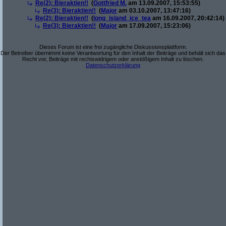
Re(2): Bieraktien!!
(
Gottfried M.
am 13.09.2007, 15:53:55)
Re(3): Bieraktien!!
(
Major
am 03.10.2007, 13:47:16)
Re(2): Bieraktien!!
(
long_island_ice_tea
am 16.09.2007, 20:42:14)
Re(3): Bieraktien!!
(
Major
am 17.09.2007, 15:23:06)
Dieses Forum ist eine frei zugängliche Diskussionsplattform.
Der Betreiber übernimmt keine Verantwortung für den Inhalt der Beiträge und behält sich das
Recht vor, Beiträge mit rechtswidrigem oder anstößigem Inhalt zu löschen.
Datenschutzerklärung