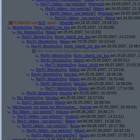
Re(7): Aktien - nur welche?
(
Penguin
am 24.05.2007, 21:1
Re(8): Aktien - nur welche?
(
Major
am 24.05.2007, 21:3
Re(9): Aktien - nur welche?
(
Penguin
am 24.05.2007,
Re(10): Aktien - nur welche?
(
Major
am 24.05.2007
PLONKED von
AVS
: spam
(
diver96
am 24.05.2007, 19:49:31)
MorphoSys
(
long_island_ice_tea
am 25.05.2007, 13:30:08)
Re: MorphoSys
(
Major
am 25.05.2007, 14:13:23)
Re(2): MorphoSys
(
long_island_ice_tea
am 25.05.2007, 14:23:54)
Re(3): MorphoSys
(
Major
am 25.05.2007, 15:13:43)
Re(4): MorphoSys
(
long_island_ice_tea
am 25.05.2007, 16:08:
Vom Autor zurückgezogen oder Autor hat seine Registrierung 
Re(6): MorphoSys
(
long_island_ice_tea
am 25.05.2007, 1
Re(6): MorphoSys
(
Major
am 25.05.2007, 16:55:51)
Re(7): MorphoSys
(
juror_recht
am 06.07.2007, 15:55:2
Re(5): MorphoSys
(
Major
am 25.05.2007, 17:16:18)
Re(4): MorphoSys
(
ducduc
am 25.05.2007, 16:36:29)
Re(5): MorphoSys
(
Major
am 25.05.2007, 16:53:48)
Re(6): MorphoSys
(
ducduc
am 25.05.2007, 16:56:09)
Re(7): MorphoSys
(
Major
am 25.05.2007, 17:14:18)
Re(3): MorphoSys
(
muhrly
am 25.05.2007, 16:16:05)
Re: MorphoSys
(
ducduc
am 25.05.2007, 16:37:03)
Re(2): MorphoSys
(
Major
am 25.05.2007, 16:56:54)
Milchpulver, ich sage nur Milchpulver...
(
nergal
am 25.05.2007, 16:49:04)
Re: Aktien - nur welche?
(
nikolay
am 05.06.2007, 19:36:17)
Re(2): Aktien - nur welche?
(
isotonic
am 06.06.2007, 13:22:11)
Re(2): Aktien - nur welche?
(
Major
am 06.06.2007, 14:26:19)
Re(3): Aktien - nur welche?
(
tucay
am 06.06.2007, 18:17:39)
Re(4): Aktien - nur welche?
(
Major
am 07.06.2007, 03:33:15)
Re(5): Aktien - nur welche?
(
tucay
am 12.06.2007, 17:35:17)