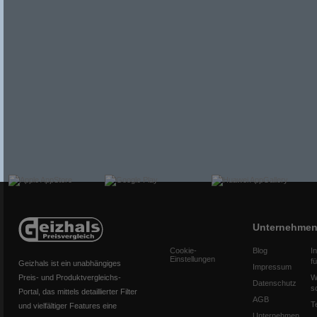
Unternehme
Cookie-
Blog
I
Einstellungen
f
Geizhals ist ein unabhängiges
Impressum
Preis- und Produktvergleichs-
W
Datenschutz
s
Portal, das mittels detaillierter Filter
AGB
T
und vielfältiger Features eine
Unternehmen