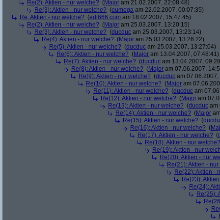
Re(2): Aktien - nur welche?
(
Major
am 21.02.2007, 22:08:48)
Re(3): Aktien - nur welche?
(
eumega
am 22.02.2007, 00:07:35)
Re: Aktien - nur welche?
(
edi666.com
am 18.02.2007, 15:47:45)
Re(2): Aktien - nur welche?
(
Major
am 25.03.2007, 13:20:15)
Re(3): Aktien - nur welche?
(
ducduc
am 25.03.2007, 13:23:14)
Re(4): Aktien - nur welche?
(
Major
am 25.03.2007, 13:26:22)
Re(5): Aktien - nur welche?
(
ducduc
am 25.03.2007, 13:27:04)
Re(6): Aktien - nur welche?
(
Major
am 13.04.2007, 07:48:41)
Re(7): Aktien - nur welche?
(
ducduc
am 13.04.2007, 09:28
Re(8): Aktien - nur welche?
(
Major
am 07.06.2007, 14:5
Re(9): Aktien - nur welche?
(
ducduc
am 07.06.2007, 
Re(10): Aktien - nur welche?
(
Major
am 07.06.2007
Re(11): Aktien - nur welche?
(
ducduc
am 07.06.
Re(12): Aktien - nur welche?
(
Major
am 07.06
Re(13): Aktien - nur welche?
(
ducduc
am 0
Re(14): Aktien - nur welche?
(
Major
am 
Re(15): Aktien - nur welche?
(
ducdu
Re(16): Aktien - nur welche?
(
Maj
Re(17): Aktien - nur welche?
(
Re(18): Aktien - nur welche
Re(19): Aktien - nur welc
Re(20): Aktien - nur w
Re(21): Aktien - nu
Re(22): Aktien -
Re(23): Aktien
Re(24): Akt
Re(25): 
Re(26)
Re(