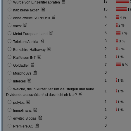
18
Würde von Einzeltitel abraten
15
1
hab keine aktien
4
4 %
ohne Zweifel: AIRBUS!!
2
2 %
voest
6
7 %
Meinl European Land
3
3 %
Telekom Austria
2
2 %
Berkshire-Hathaway
1
1 %
Raiffeisen INT
7
8 %
Goldadler
0
MorphoSys
1
1 %
Intercell
Welche, die in kurzer Zeit um viel steigen und hohe
1
1 %
Dividende ausschütten! Ist das nicht eh klar?
1
1 %
polytec
1
1 %
Immofinanz
0
envitec Biogas
0
Premiere AG