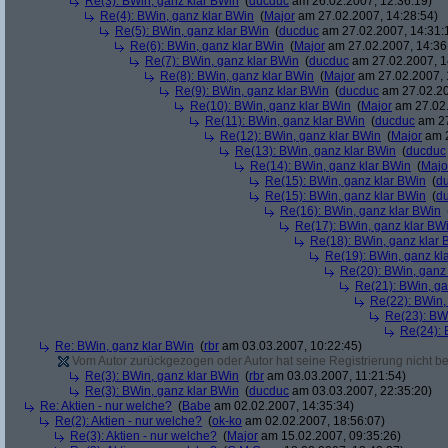
Re(3): BWin, ganz klar BWin
(
ducduc
am 26.02.2007, 12:36:19)
Re(4): BWin, ganz klar BWin
(
Major
am 27.02.2007, 14:28:54)
Re(5): BWin, ganz klar BWin
(
ducduc
am 27.02.2007, 14:31:
Re(6): BWin, ganz klar BWin
(
Major
am 27.02.2007, 14:36
Re(7): BWin, ganz klar BWin
(
ducduc
am 27.02.2007, 1
Re(8): BWin, ganz klar BWin
(
Major
am 27.02.2007, 
Re(9): BWin, ganz klar BWin
(
ducduc
am 27.02.20
Re(10): BWin, ganz klar BWin
(
Major
am 27.02.
Re(11): BWin, ganz klar BWin
(
ducduc
am 27
Re(12): BWin, ganz klar BWin
(
Major
am 2
Re(13): BWin, ganz klar BWin
(
ducduc
Re(14): BWin, ganz klar BWin
(
Majo
Re(15): BWin, ganz klar BWin
(
d
Re(15): BWin, ganz klar BWin
(
d
Re(16): BWin, ganz klar BWin
Re(17): BWin, ganz klar BW
Re(18): BWin, ganz klar 
Re(19): BWin, ganz kl
Re(20): BWin, ganz
Re(21): BWin, ga
Re(22): BWin,
Re(23): BW
Re(24): 
Re: BWin, ganz klar BWin
(
rbr
am 03.03.2007, 10:22:45)
Vom Autor zurückgezogen oder Autor hat seine Registrierung nicht bes
Re(3): BWin, ganz klar BWin
(
rbr
am 03.03.2007, 11:21:54)
Re(3): BWin, ganz klar BWin
(
ducduc
am 03.03.2007, 22:35:20)
Re: Aktien - nur welche?
(
Babe
am 02.02.2007, 14:35:34)
Re(2): Aktien - nur welche?
(
ok-ko
am 02.02.2007, 18:56:07)
Re(3): Aktien - nur welche?
(
Major
am 15.02.2007, 09:35:26)