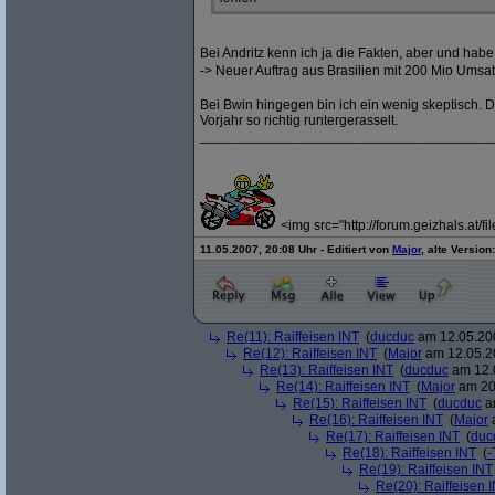
Bei Andritz kenn ich ja die Fakten, aber und hab
-> Neuer Auftrag aus Brasilien mit 200 Mio Umsa
Bei Bwin hingegen bin ich ein wenig skeptisch. Da
Vorjahr so richtig runtergerasselt.
______________________________________
<img src="http://forum.geizhals.at/f
11.05.2007, 20:08 Uhr - Editiert von
Major
, alte Version
Re(11): Raiffeisen INT
(
ducduc
am 12.05.200
Re(12): Raiffeisen INT
(
Major
am 12.05.20
Re(13): Raiffeisen INT
(
ducduc
am 12.0
Re(14): Raiffeisen INT
(
Major
am 20.
Re(15): Raiffeisen INT
(
ducduc
am
Re(16): Raiffeisen INT
(
Major
a
Re(17): Raiffeisen INT
(
duc
Re(18): Raiffeisen INT
(
-
Re(19): Raiffeisen INT
Re(20): Raiffeisen 