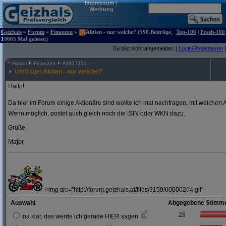
Impressum
|
Werbung
Geizhals
»
Forum
»
Finanzen
»
Aktien - nur welche? (590 Beiträge,
Top-100
|
Fresh-100
19005 Mal gelesen)
Du bist nicht angemeldet. [
Login/Registrieren
]
^
Forum
Finanzen
#
3937351
Umfrage: Aktien - nur welche?
Hallo!
Da hier im Forum einige Aktionäre sind wollte ich mal nachfragen, mit welchen A
Wenn möglich, postet auch gleich noch die ISIN oder WKN dazu.
Grüße
Major
_____________________________________________________________
<img src="http://forum.geizhals.at/files/3159/00000204.gif"
Auswahl
Abgegebene Stimm
28
na klar, das werde ich gerade HIER sagen