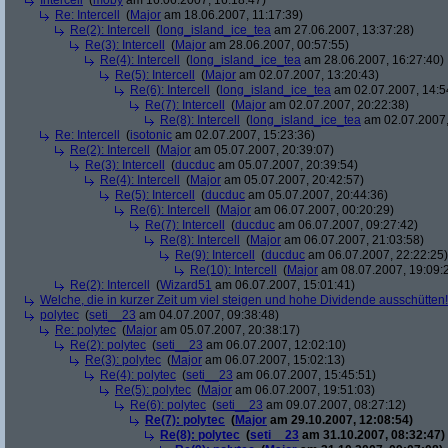
Intercell
(
moby
am 16.06.2007, 16:18:47)
Re: Intercell
(
Major
am 18.06.2007, 11:17:39)
Re(2): Intercell
(
long_island_ice_tea
am 27.06.2007, 13:37:28)
Re(3): Intercell
(
Major
am 28.06.2007, 00:57:55)
Re(4): Intercell
(
long_island_ice_tea
am 28.06.2007, 16:27:40)
Re(5): Intercell
(
Major
am 02.07.2007, 13:20:43)
Re(6): Intercell
(
long_island_ice_tea
am 02.07.2007, 14:5
Re(7): Intercell
(
Major
am 02.07.2007, 20:22:38)
Re(8): Intercell
(
long_island_ice_tea
am 02.07.2007,
Re: Intercell
(
isotonic
am 02.07.2007, 15:23:36)
Re(2): Intercell
(
Major
am 05.07.2007, 20:39:07)
Re(3): Intercell
(
ducduc
am 05.07.2007, 20:39:54)
Re(4): Intercell
(
Major
am 05.07.2007, 20:42:57)
Re(5): Intercell
(
ducduc
am 05.07.2007, 20:44:36)
Re(6): Intercell
(
Major
am 06.07.2007, 00:20:29)
Re(7): Intercell
(
ducduc
am 06.07.2007, 09:27:42)
Re(8): Intercell
(
Major
am 06.07.2007, 21:03:58)
Re(9): Intercell
(
ducduc
am 06.07.2007, 22:22:25)
Re(10): Intercell
(
Major
am 08.07.2007, 19:09:
Re(2): Intercell
(
Wizard51
am 06.07.2007, 15:01:41)
Welche, die in kurzer Zeit um viel steigen und hohe Dividende ausschütten! 
polytec
(
seti__23
am 04.07.2007, 09:38:48)
Re: polytec
(
Major
am 05.07.2007, 20:38:17)
Re(2): polytec
(
seti__23
am 06.07.2007, 12:02:10)
Re(3): polytec
(
Major
am 06.07.2007, 15:02:13)
Re(4): polytec
(
seti__23
am 06.07.2007, 15:45:51)
Re(5): polytec
(
Major
am 06.07.2007, 19:51:03)
Re(6): polytec
(
seti__23
am 09.07.2007, 08:27:12)
Re(7): polytec
(
Major
am 29.10.2007, 12:08:54)
Re(8): polytec
(
seti__23
am 31.10.2007, 08:32:47)