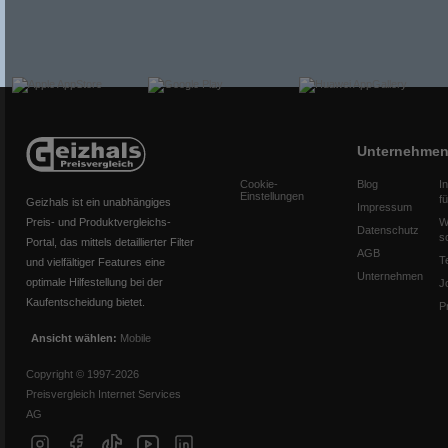
Unternehme
Cookie-
Blog
I
Einstellungen
f
Geizhals ist ein unabhängiges
Impressum
Preis- und Produktvergleichs-
W
Datenschutz
s
Portal, das mittels detaillierter Filter
AGB
T
und vielfältiger Features eine
Unternehmen
optimale Hilfestellung bei der
J
Kaufentscheidung bietet.
P
Ansicht wählen:
Mobile
Copyright © 1997-2026
Preisvergleich Internet Services
AG