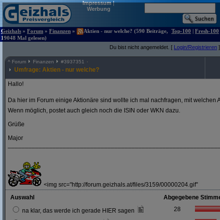
Impressum
|
Werbung
Geizhals
»
Forum
»
Finanzen
»
Aktien - nur welche? (590 Beiträge,
Top-100
|
Fresh-100
19048 Mal gelesen)
Du bist nicht angemeldet. [
Login/Registrieren
]
^
Forum
Finanzen
#
3937351
Umfrage: Aktien - nur welche?
Hallo!
Da hier im Forum einige Aktionäre sind wollte ich mal nachfragen, mit welchen A
Wenn möglich, postet auch gleich noch die ISIN oder WKN dazu.
Grüße
Major
_____________________________________________________________
<img src="http://forum.geizhals.at/files/3159/00000204.gif"
Auswahl
Abgegebene Stimm
28
na klar, das werde ich gerade HIER sagen