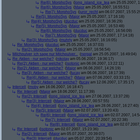
Re(6): MorphoSys
(
long_island_ice_tea
am 25.05.2007, 1
Re(6): MorphoSys
(
Major
am 25.05.2007, 16:55:51)
Re(7): MorphoSys
(
juror_recht
am 06.07.2007, 15:55:2
Re(5): MorphoSys
(
Major
am 25.05.2007, 17:16:18)
Re(4): MorphoSys
(
ducduc
am 25.05.2007, 16:36:29)
Re(5): MorphoSys
(
Major
am 25.05.2007, 16:53:48)
Re(6): MorphoSys
(
ducduc
am 25.05.2007, 16:56:09)
Re(7): MorphoSys
(
Major
am 25.05.2007, 17:14:18)
Re(3): MorphoSys
(
muhrly
am 25.05.2007, 16:16:05)
Re: MorphoSys
(
ducduc
am 25.05.2007, 16:37:03)
Re(2): MorphoSys
(
Major
am 25.05.2007, 16:56:54)
Milchpulver, ich sage nur Milchpulver...
(
nergal
am 25.05.2007, 16:49:04)
Re: Aktien - nur welche?
(
nikolay
am 05.06.2007, 19:36:17)
Re(2): Aktien - nur welche?
(
isotonic
am 06.06.2007, 13:22:11)
Re(2): Aktien - nur welche?
(
Major
am 06.06.2007, 14:26:19)
Re(3): Aktien - nur welche?
(
tucay
am 06.06.2007, 18:17:39)
Re(4): Aktien - nur welche?
(
Major
am 07.06.2007, 03:33:15)
Re(5): Aktien - nur welche?
(
tucay
am 12.06.2007, 17:35:17)
Intercell
(
moby
am 16.06.2007, 16:18:47)
Re: Intercell
(
Major
am 18.06.2007, 11:17:39)
Re(2): Intercell
(
long_island_ice_tea
am 27.06.2007, 13:37:28)
Re(3): Intercell
(
Major
am 28.06.2007, 00:57:55)
Re(4): Intercell
(
long_island_ice_tea
am 28.06.2007, 16:27:40)
Re(5): Intercell
(
Major
am 02.07.2007, 13:20:43)
Re(6): Intercell
(
long_island_ice_tea
am 02.07.2007, 14:5
Re(7): Intercell
(
Major
am 02.07.2007, 20:22:38)
Re(8): Intercell
(
long_island_ice_tea
am 02.07.2007,
Re: Intercell
(
isotonic
am 02.07.2007, 15:23:36)
Re(2): Intercell
(
Major
am 05.07.2007, 20:39:07)
Re(3): Intercell
(
ducduc
am 05.07.2007, 20:39:54)