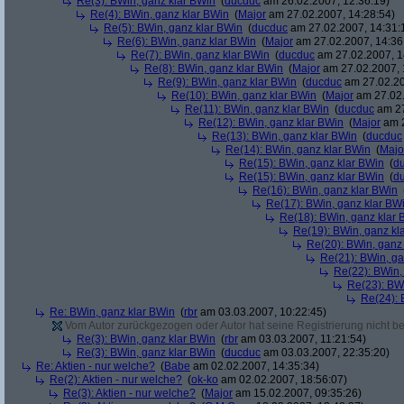
Re(3): BWin, ganz klar BWin
(
ducduc
am 26.02.2007, 12:36:19)
Re(4): BWin, ganz klar BWin
(
Major
am 27.02.2007, 14:28:54)
Re(5): BWin, ganz klar BWin
(
ducduc
am 27.02.2007, 14:31:
Re(6): BWin, ganz klar BWin
(
Major
am 27.02.2007, 14:36
Re(7): BWin, ganz klar BWin
(
ducduc
am 27.02.2007, 1
Re(8): BWin, ganz klar BWin
(
Major
am 27.02.2007, 
Re(9): BWin, ganz klar BWin
(
ducduc
am 27.02.20
Re(10): BWin, ganz klar BWin
(
Major
am 27.02.
Re(11): BWin, ganz klar BWin
(
ducduc
am 27
Re(12): BWin, ganz klar BWin
(
Major
am 2
Re(13): BWin, ganz klar BWin
(
ducduc
Re(14): BWin, ganz klar BWin
(
Majo
Re(15): BWin, ganz klar BWin
(
d
Re(15): BWin, ganz klar BWin
(
d
Re(16): BWin, ganz klar BWin
Re(17): BWin, ganz klar BW
Re(18): BWin, ganz klar 
Re(19): BWin, ganz kl
Re(20): BWin, ganz
Re(21): BWin, ga
Re(22): BWin,
Re(23): BW
Re(24): 
Re: BWin, ganz klar BWin
(
rbr
am 03.03.2007, 10:22:45)
Vom Autor zurückgezogen oder Autor hat seine Registrierung nicht bes
Re(3): BWin, ganz klar BWin
(
rbr
am 03.03.2007, 11:21:54)
Re(3): BWin, ganz klar BWin
(
ducduc
am 03.03.2007, 22:35:20)
Re: Aktien - nur welche?
(
Babe
am 02.02.2007, 14:35:34)
Re(2): Aktien - nur welche?
(
ok-ko
am 02.02.2007, 18:56:07)
Re(3): Aktien - nur welche?
(
Major
am 15.02.2007, 09:35:26)