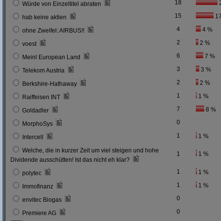
18
Würde von Einzeltitel abraten
15
1
hab keine aktien
4
4 %
ohne Zweifel: AIRBUS!!
2
2 %
voest
6
7 %
Meinl European Land
3
3 %
Telekom Austria
2
2 %
Berkshire-Hathaway
1
1 %
Raiffeisen INT
7
8 %
Goldadler
0
MorphoSys
1
1 %
Intercell
Welche, die in kurzer Zeit um viel steigen und hohe
1
1 %
Dividende ausschütten! Ist das nicht eh klar?
1
1 %
polytec
1
1 %
Immofinanz
0
envitec Biogas
0
Premiere AG