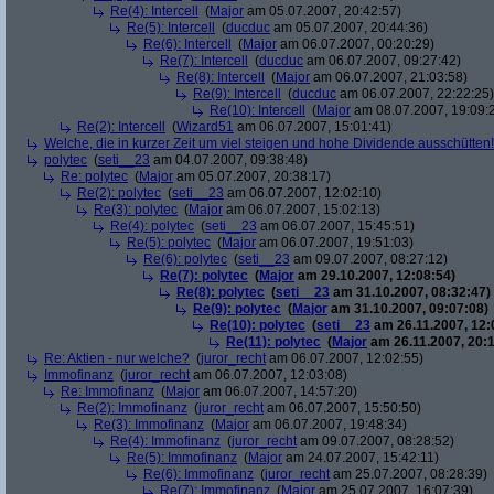
Re(4): Intercell
(
Major
am 05.07.2007, 20:42:57)
Re(5): Intercell
(
ducduc
am 05.07.2007, 20:44:36)
Re(6): Intercell
(
Major
am 06.07.2007, 00:20:29)
Re(7): Intercell
(
ducduc
am 06.07.2007, 09:27:42)
Re(8): Intercell
(
Major
am 06.07.2007, 21:03:58)
Re(9): Intercell
(
ducduc
am 06.07.2007, 22:22:25)
Re(10): Intercell
(
Major
am 08.07.2007, 19:09:
Re(2): Intercell
(
Wizard51
am 06.07.2007, 15:01:41)
Welche, die in kurzer Zeit um viel steigen und hohe Dividende ausschütten! 
polytec
(
seti__23
am 04.07.2007, 09:38:48)
Re: polytec
(
Major
am 05.07.2007, 20:38:17)
Re(2): polytec
(
seti__23
am 06.07.2007, 12:02:10)
Re(3): polytec
(
Major
am 06.07.2007, 15:02:13)
Re(4): polytec
(
seti__23
am 06.07.2007, 15:45:51)
Re(5): polytec
(
Major
am 06.07.2007, 19:51:03)
Re(6): polytec
(
seti__23
am 09.07.2007, 08:27:12)
Re(7): polytec
(
Major
am 29.10.2007, 12:08:54)
Re(8): polytec
(
seti__23
am 31.10.2007, 08:32:47)
Re(9): polytec
(
Major
am 31.10.2007, 09:07:08)
Re(10): polytec
(
seti__23
am 26.11.2007, 12:
Re(11): polytec
(
Major
am 26.11.2007, 20:1
Re: Aktien - nur welche?
(
juror_recht
am 06.07.2007, 12:02:55)
Immofinanz
(
juror_recht
am 06.07.2007, 12:03:08)
Re: Immofinanz
(
Major
am 06.07.2007, 14:57:20)
Re(2): Immofinanz
(
juror_recht
am 06.07.2007, 15:50:50)
Re(3): Immofinanz
(
Major
am 06.07.2007, 19:48:34)
Re(4): Immofinanz
(
juror_recht
am 09.07.2007, 08:28:52)
Re(5): Immofinanz
(
Major
am 24.07.2007, 15:42:11)
Re(6): Immofinanz
(
juror_recht
am 25.07.2007, 08:28:39)
Re(7): Immofinanz
(
Major
am 25.07.2007, 16:07:39)