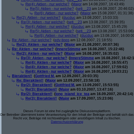
Re(4): Aktien - nur welche?
(
Major
am 14.08.2007, 16:43:49)
Re(5): Aktien - nur welche?
(
seti__23
am 14.08.2007, 20:46:02)
Re(6): Aktien - nur welche?
(
Major
am 15.08.2007, 01:31:38)
Re(2): Aktien - nur welche?
(
ducduc
am 13.08.2007, 15:03:33)
Re(3): Aktien - nur welche?
(
seti__23
am 13.08.2007, 15:39:35)
Re(4): Aktien - nur welche?
(
ducduc
am 13.08.2007, 15:45:29)
Re(5): Aktien - nur welche?
(
seti__23
am 13.08.2007, 15:53:06)
Re(6): Aktien - nur welche?
(
ducduc
am 13.08.2007, 16:00:0
Re: Aktien - nur welche?
(
edv-tipps
am 12.08.2007, 21:18:55)
Re(2): Aktien - nur welche?
(
Major
am 21.08.2007, 00:07:36)
Re: Aktien - nur welche?
(
InnereStimme
am 16.08.2007, 15:22:46)
Re(2): Aktien - nur welche?
(
Major
am 16.08.2007, 16:35:02)
Re(3): Aktien - nur welche?
(
InnereStimme
am 16.08.2007, 16:42:1
Re(4): Aktien - nur welche?
(
Major
am 16.08.2007, 16:55:47)
Re(4): Aktien - nur welche?
(
Major
am 16.08.2007, 17:59:02)
Re(4): Aktien - nur welche?
(
Major
am 16.08.2007, 19:03:21)
Bieraktien!!
(
Gottfried M.
am 12.09.2007, 20:03:35)
Re: Bieraktien!!
(
Major
am 12.09.2007, 23:58:18)
Re(2): Bieraktien!!
(
Gottfried M.
am 13.09.2007, 15:53:55)
Re(3): Bieraktien!!
(
Major
am 03.10.2007, 13:47:16)
Re(2): Bieraktien!!
(
long_island_ice_tea
am 16.09.2007, 20:42:14)
Re(3): Bieraktien!!
(
Major
am 17.09.2007, 15:23:06)
Dieses Forum ist eine frei zugängliche Diskussionsplattform.
Der Betreiber übernimmt keine Verantwortung für den Inhalt der Beiträge und behält sich das
Recht vor, Beiträge mit rechtswidrigem oder anstößigem Inhalt zu löschen.
Datenschutzerklärung