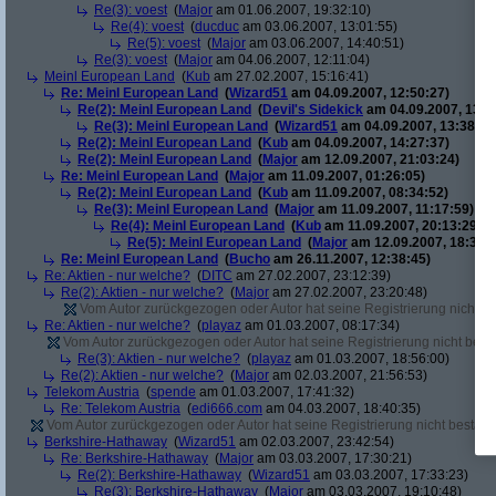
Re(3): voest
(
Major
am 01.06.2007, 19:32:10)
Re(4): voest
(
ducduc
am 03.06.2007, 13:01:55)
Re(5): voest
(
Major
am 03.06.2007, 14:40:51)
Re(3): voest
(
Major
am 04.06.2007, 12:11:04)
Meinl European Land
(
Kub
am 27.02.2007, 15:16:41)
Re: Meinl European Land
(
Wizard51
am 04.09.2007, 12:50:27)
Re(2): Meinl European Land
(
Devil's Sidekick
am 04.09.2007, 13:3
Re(3): Meinl European Land
(
Wizard51
am 04.09.2007, 13:38:20
Re(2): Meinl European Land
(
Kub
am 04.09.2007, 14:27:37)
Re(2): Meinl European Land
(
Major
am 12.09.2007, 21:03:24)
Re: Meinl European Land
(
Major
am 11.09.2007, 01:26:05)
Re(2): Meinl European Land
(
Kub
am 11.09.2007, 08:34:52)
Re(3): Meinl European Land
(
Major
am 11.09.2007, 11:17:59)
Re(4): Meinl European Land
(
Kub
am 11.09.2007, 20:13:29)
Re(5): Meinl European Land
(
Major
am 12.09.2007, 18:33:4
Re: Meinl European Land
(
Bucho
am 26.11.2007, 12:38:45)
Re: Aktien - nur welche?
(
DITC
am 27.02.2007, 23:12:39)
Re(2): Aktien - nur welche?
(
Major
am 27.02.2007, 23:20:48)
Vom Autor zurückgezogen oder Autor hat seine Registrierung nicht bes
Re: Aktien - nur welche?
(
playaz
am 01.03.2007, 08:17:34)
Vom Autor zurückgezogen oder Autor hat seine Registrierung nicht bestä
Re(3): Aktien - nur welche?
(
playaz
am 01.03.2007, 18:56:00)
Re(2): Aktien - nur welche?
(
Major
am 02.03.2007, 21:56:53)
Telekom Austria
(
spende
am 01.03.2007, 17:41:32)
Re: Telekom Austria
(
edi666.com
am 04.03.2007, 18:40:35)
Vom Autor zurückgezogen oder Autor hat seine Registrierung nicht bestätig
Berkshire-Hathaway
(
Wizard51
am 02.03.2007, 23:42:54)
Re: Berkshire-Hathaway
(
Major
am 03.03.2007, 17:30:21)
Re(2): Berkshire-Hathaway
(
Wizard51
am 03.03.2007, 17:33:23)
Re(3): Berkshire-Hathaway
(
Major
am 03.03.2007, 19:10:48)