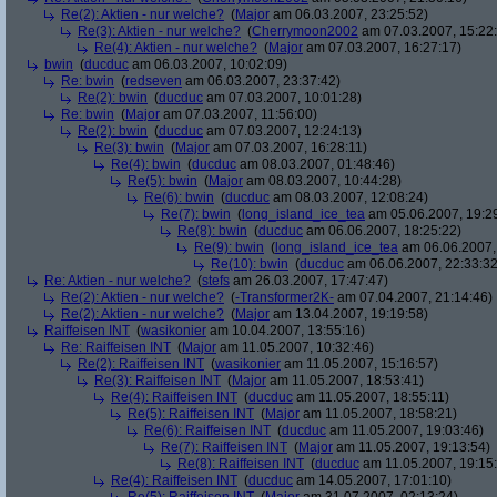
Re(2): Aktien - nur welche?
(
Major
am 06.03.2007, 23:25:52)
Re(3): Aktien - nur welche?
(
Cherrymoon2002
am 07.03.2007, 15:22
Re(4): Aktien - nur welche?
(
Major
am 07.03.2007, 16:27:17)
bwin
(
ducduc
am 06.03.2007, 10:02:09)
Re: bwin
(
redseven
am 06.03.2007, 23:37:42)
Re(2): bwin
(
ducduc
am 07.03.2007, 10:01:28)
Re: bwin
(
Major
am 07.03.2007, 11:56:00)
Re(2): bwin
(
ducduc
am 07.03.2007, 12:24:13)
Re(3): bwin
(
Major
am 07.03.2007, 16:28:11)
Re(4): bwin
(
ducduc
am 08.03.2007, 01:48:46)
Re(5): bwin
(
Major
am 08.03.2007, 10:44:28)
Re(6): bwin
(
ducduc
am 08.03.2007, 12:08:24)
Re(7): bwin
(
long_island_ice_tea
am 05.06.2007, 19:2
Re(8): bwin
(
ducduc
am 06.06.2007, 18:25:22)
Re(9): bwin
(
long_island_ice_tea
am 06.06.2007,
Re(10): bwin
(
ducduc
am 06.06.2007, 22:33:32
Re: Aktien - nur welche?
(
stefs
am 26.03.2007, 17:47:47)
Re(2): Aktien - nur welche?
(
-Transformer2K-
am 07.04.2007, 21:14:46)
Re(2): Aktien - nur welche?
(
Major
am 13.04.2007, 19:19:58)
Raiffeisen INT
(
wasikonier
am 10.04.2007, 13:55:16)
Re: Raiffeisen INT
(
Major
am 11.05.2007, 10:32:46)
Re(2): Raiffeisen INT
(
wasikonier
am 11.05.2007, 15:16:57)
Re(3): Raiffeisen INT
(
Major
am 11.05.2007, 18:53:41)
Re(4): Raiffeisen INT
(
ducduc
am 11.05.2007, 18:55:11)
Re(5): Raiffeisen INT
(
Major
am 11.05.2007, 18:58:21)
Re(6): Raiffeisen INT
(
ducduc
am 11.05.2007, 19:03:46)
Re(7): Raiffeisen INT
(
Major
am 11.05.2007, 19:13:54)
Re(8): Raiffeisen INT
(
ducduc
am 11.05.2007, 19:15
Re(4): Raiffeisen INT
(
ducduc
am 14.05.2007, 17:01:10)