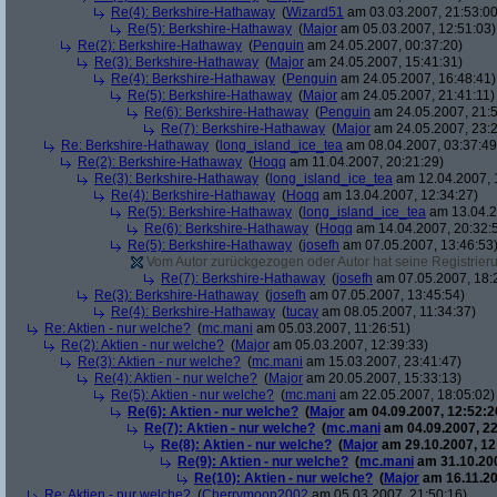
Re(4): Berkshire-Hathaway
(
Wizard51
am 03.03.2007, 21:53:00
Re(5): Berkshire-Hathaway
(
Major
am 05.03.2007, 12:51:03)
Re(2): Berkshire-Hathaway
(
Penguin
am 24.05.2007, 00:37:20)
Re(3): Berkshire-Hathaway
(
Major
am 24.05.2007, 15:41:31)
Re(4): Berkshire-Hathaway
(
Penguin
am 24.05.2007, 16:48:41)
Re(5): Berkshire-Hathaway
(
Major
am 24.05.2007, 21:41:11)
Re(6): Berkshire-Hathaway
(
Penguin
am 24.05.2007, 21:5
Re(7): Berkshire-Hathaway
(
Major
am 24.05.2007, 23:2
Re: Berkshire-Hathaway
(
long_island_ice_tea
am 08.04.2007, 03:37:49
Re(2): Berkshire-Hathaway
(
Hoqq
am 11.04.2007, 20:21:29)
Re(3): Berkshire-Hathaway
(
long_island_ice_tea
am 12.04.2007, 
Re(4): Berkshire-Hathaway
(
Hoqq
am 13.04.2007, 12:34:27)
Re(5): Berkshire-Hathaway
(
long_island_ice_tea
am 13.04.2
Re(6): Berkshire-Hathaway
(
Hoqq
am 14.04.2007, 20:32:
Re(5): Berkshire-Hathaway
(
josefh
am 07.05.2007, 13:46:53
Vom Autor zurückgezogen oder Autor hat seine Registrierun
Re(7): Berkshire-Hathaway
(
josefh
am 07.05.2007, 18:
Re(3): Berkshire-Hathaway
(
josefh
am 07.05.2007, 13:45:54)
Re(4): Berkshire-Hathaway
(
tucay
am 08.05.2007, 11:34:37)
Re: Aktien - nur welche?
(
mc.mani
am 05.03.2007, 11:26:51)
Re(2): Aktien - nur welche?
(
Major
am 05.03.2007, 12:39:33)
Re(3): Aktien - nur welche?
(
mc.mani
am 15.03.2007, 23:41:47)
Re(4): Aktien - nur welche?
(
Major
am 20.05.2007, 15:33:13)
Re(5): Aktien - nur welche?
(
mc.mani
am 22.05.2007, 18:05:02)
Re(6): Aktien - nur welche?
(
Major
am 04.09.2007, 12:52:2
Re(7): Aktien - nur welche?
(
mc.mani
am 04.09.2007, 22
Re(8): Aktien - nur welche?
(
Major
am 29.10.2007, 12
Re(9): Aktien - nur welche?
(
mc.mani
am 31.10.200
Re(10): Aktien - nur welche?
(
Major
am 16.11.20
Re: Aktien - nur welche?
(
Cherrymoon2002
am 05.03.2007, 21:50:16)