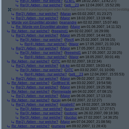
Re(3): Aktien - nur welche?
(
G.M.C
am 18.02.2007, 13:42:27)
Re(3): Aktien - nur welche?
(
seti__23
am 12.04.2007, 15:52:28)
Vom Autor zurückgezogen oder Autor hat seine Registrierung nicht bestätig
Re(2): Aktien - nur welche?
(
Marax
am 03.02.2007, 01:23:27)
Re(2): Aktien - nur welche?
(
Major
am 18.02.2007, 13:19:46)
Würde von Einzeltitel abraten
(
jeanandre
am 02.02.2007, 15:07:46)
Re: Würde von Einzeltitel abraten
(
Major
am 01.06.2007, 14:11:32)
Re: Aktien - nur welche?
(
freewind1
am 02.02.2007, 16:29:09)
Re(2): Aktien - nur welche?
(
Major
am 25.02.2007, 14:44:13)
Re(3): Aktien - nur welche?
(
RevX
am 25.02.2007, 19:59:15)
Re(4): Aktien - nur welche?
(
Major
am 17.05.2007, 21:33:24)
Re(2): Aktien - nur welche?
(
Major
am 17.05.2007, 21:53:21)
Re(3): Aktien - nur welche?
(
freewind1
am 17.05.2007, 22:20:25)
Re(4): Aktien - nur welche?
(
Major
am 18.05.2007, 00:01:49)
Re: Aktien - nur welche?
(
DITC
am 02.02.2007, 18:22:34)
Re(2): Aktien - nur welche?
(
ok-ko
am 02.02.2007, 19:03:41)
Re(3): Aktien - nur welche?
(
DITC
am 03.02.2007, 01:10:09)
Re(4): Aktien - nur welche?
(
seti__23
am 12.04.2007, 15:55:53)
Re(2): Aktien - nur welche?
(
Major
am 09.02.2007, 11:27:38)
Re: Aktien - nur welche?
(
Gottfried M.
am 03.02.2007, 19:54:58)
Re(2): Aktien - nur welche?
(
Major
am 19.02.2007, 19:25:38)
Re: Aktien - nur welche?
(
Rennegade
am 04.02.2007, 07:08:15)
Re(2): Aktien - nur welche?
(
Major
am 06.05.2007, 17:13:10)
Re: Aktien - nur welche?
(
tucay
am 04.02.2007, 22:12:27)
Re(2): Aktien - nur welche?
(
goalie67
am 19.02.2007, 19:59:30)
Re(3): Aktien - nur welche?
(
tucay
am 22.02.2007, 17:27:57)
Re(3): Aktien - nur welche?
(
isotonic
am 26.02.2007, 09:18:38)
Re(3): Aktien - nur welche?
(
ducduc
am 27.02.2007, 14:36:25)
Re(2): Aktien - nur welche?
(
Major
am 07.04.2007, 21:08:56)
Re: Aktien - nur welche?
(
eumega
am 09.02.2007, 11:28:43)