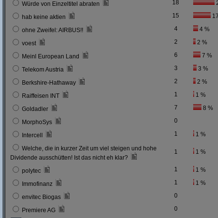
18
Würde von Einzeltitel abraten
15
1
hab keine aktien
4
4 %
ohne Zweifel: AIRBUS!!
2
2 %
voest
6
7 %
Meinl European Land
3
3 %
Telekom Austria
2
2 %
Berkshire-Hathaway
1
1 %
Raiffeisen INT
7
8 %
Goldadler
0
MorphoSys
1
1 %
Intercell
Welche, die in kurzer Zeit um viel steigen und hohe
1
1 %
Dividende ausschütten! Ist das nicht eh klar?
1
1 %
polytec
1
1 %
Immofinanz
0
envitec Biogas
0
Premiere AG