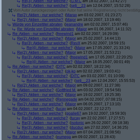
Re(3): Aktien - nur welche?
(
G.M.C
am 18.02.2007, 13:42:27)
Re(3): Aktien - nur welche?
(
seti__23
am 12.04.2007, 15:52:28)
Vom Autor zurückgezogen oder Autor hat seine Registrierung nicht bestätig
Re(2): Aktien - nur welche?
(
Marax
am 03.02.2007, 01:23:27)
Re(2): Aktien - nur welche?
(
Major
am 18.02.2007, 13:19:46)
Würde von Einzeltitel abraten
(
jeanandre
am 02.02.2007, 15:07:46)
Re: Würde von Einzeltitel abraten
(
Major
am 01.06.2007, 14:11:32)
Re: Aktien - nur welche?
(
freewind1
am 02.02.2007, 16:29:09)
Re(2): Aktien - nur welche?
(
Major
am 25.02.2007, 14:44:13)
Re(3): Aktien - nur welche?
(
RevX
am 25.02.2007, 19:59:15)
Re(4): Aktien - nur welche?
(
Major
am 17.05.2007, 21:33:24)
Re(2): Aktien - nur welche?
(
Major
am 17.05.2007, 21:53:21)
Re(3): Aktien - nur welche?
(
freewind1
am 17.05.2007, 22:20:25)
Re(4): Aktien - nur welche?
(
Major
am 18.05.2007, 00:01:49)
Re: Aktien - nur welche?
(
DITC
am 02.02.2007, 18:22:34)
Re(2): Aktien - nur welche?
(
ok-ko
am 02.02.2007, 19:03:41)
Re(3): Aktien - nur welche?
(
DITC
am 03.02.2007, 01:10:09)
Re(4): Aktien - nur welche?
(
seti__23
am 12.04.2007, 15:55:53)
Re(2): Aktien - nur welche?
(
Major
am 09.02.2007, 11:27:38)
Re: Aktien - nur welche?
(
Gottfried M.
am 03.02.2007, 19:54:58)
Re(2): Aktien - nur welche?
(
Major
am 19.02.2007, 19:25:38)
Re: Aktien - nur welche?
(
Rennegade
am 04.02.2007, 07:08:15)
Re(2): Aktien - nur welche?
(
Major
am 06.05.2007, 17:13:10)
Re: Aktien - nur welche?
(
tucay
am 04.02.2007, 22:12:27)
Re(2): Aktien - nur welche?
(
goalie67
am 19.02.2007, 19:59:30)
Re(3): Aktien - nur welche?
(
tucay
am 22.02.2007, 17:27:57)
Re(3): Aktien - nur welche?
(
isotonic
am 26.02.2007, 09:18:38)
Re(3): Aktien - nur welche?
(
ducduc
am 27.02.2007, 14:36:25)
Re(2): Aktien - nur welche?
(
Major
am 07.04.2007, 21:08:56)
Re: Aktien - nur welche?
(
eumega
am 09.02.2007, 11:28:43)