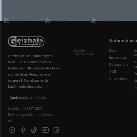
Unternehme
Cookie-
Blog
I
Einstellungen
f
Geizhals ist ein unabhängiges
Impressum
Preis- und Produktvergleichs-
W
Datenschutz
s
Portal, das mittels detaillierter Filter
AGB
T
und vielfältiger Features eine
Unternehmen
optimale Hilfestellung bei der
J
Kaufentscheidung bietet.
P
Ansicht wählen:
Mobile
Copyright © 1997-2026
Preisvergleich Internet Services
AG