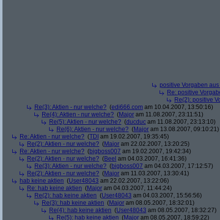
positive Vorgaben au
Re: positive Vorga
Re(2): positive 
Re(3): Aktien - nur welche?
(
edi666.com
am 10.04.2007, 13:50:16)
Re(4): Aktien - nur welche?
(
Major
am 11.08.2007, 23:11:51)
Re(5): Aktien - nur welche?
(
ducduc
am 11.08.2007, 23:13:10)
Re(6): Aktien - nur welche?
(
Major
am 13.08.2007, 09:10:21)
Re: Aktien - nur welche?
(
TDI
am 19.02.2007, 19:35:45)
Re(2): Aktien - nur welche?
(
Major
am 22.02.2007, 13:20:25)
Re: Aktien - nur welche?
(
bigboss007
am 19.02.2007, 19:42:34)
Re(2): Aktien - nur welche?
(
Beel
am 04.03.2007, 16:41:36)
Re(3): Aktien - nur welche?
(
bigboss007
am 04.03.2007, 17:12:57)
Re(2): Aktien - nur welche?
(
Major
am 11.03.2007, 13:30:41)
hab keine aktien
(
User48043
am 22.02.2007, 13:22:06)
Re: hab keine aktien
(
Major
am 04.03.2007, 11:44:24)
Re(2): hab keine aktien
(
User48043
am 04.03.2007, 15:56:56)
Re(3): hab keine aktien
(
Major
am 08.05.2007, 18:32:01)
Re(4): hab keine aktien
(
User48043
am 08.05.2007, 18:32:27)
Re(5): hab keine aktien
(
Major
am 08.05.2007, 18:59:22)