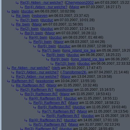
Re(3): Aktien - nur welche?
(
Cherrymoon2002
am 07.03.2007, 15:22
Re(4): Aktien - nur welche?
(
Major
am 07.03.2007, 16:27:17)
bwin
(
ducduc
am 06.03.2007, 10:02:09)
Re: bwin
(
redseven
am 06.03.2007, 23:37:42)
Re(2): bwin
(
ducduc
am 07.03.2007, 10:01:28)
Re: bwin
(
Major
am 07.03.2007, 11:56:00)
Re(2): bwin
(
ducduc
am 07.03.2007, 12:24:13)
Re(3): bwin
(
Major
am 07.03.2007, 16:28:11)
Re(4): bwin
(
ducduc
am 08.03.2007, 01:48:46)
Re(5): bwin
(
Major
am 08.03.2007, 10:44:28)
Re(6): bwin
(
ducduc
am 08.03.2007, 12:08:24)
Re(7): bwin
(
long_island_ice_tea
am 05.06.2007, 19:2
Re(8): bwin
(
ducduc
am 06.06.2007, 18:25:22)
Re(9): bwin
(
long_island_ice_tea
am 06.06.2007,
Re(10): bwin
(
ducduc
am 06.06.2007, 22:33:32
Re: Aktien - nur welche?
(
stefs
am 26.03.2007, 17:47:47)
Re(2): Aktien - nur welche?
(
-Transformer2K-
am 07.04.2007, 21:14:46)
Re(2): Aktien - nur welche?
(
Major
am 13.04.2007, 19:19:58)
Raiffeisen INT
(
wasikonier
am 10.04.2007, 13:55:16)
Re: Raiffeisen INT
(
Major
am 11.05.2007, 10:32:46)
Re(2): Raiffeisen INT
(
wasikonier
am 11.05.2007, 15:16:57)
Re(3): Raiffeisen INT
(
Major
am 11.05.2007, 18:53:41)
Re(4): Raiffeisen INT
(
ducduc
am 11.05.2007, 18:55:11)
Re(5): Raiffeisen INT
(
Major
am 11.05.2007, 18:58:21)
Re(6): Raiffeisen INT
(
ducduc
am 11.05.2007, 19:03:46)
Re(7): Raiffeisen INT
(
Major
am 11.05.2007, 19:13:54)
Re(8): Raiffeisen INT
(
ducduc
am 11.05.2007, 19:15
Re(4): Raiffeisen INT
(
ducduc
am 14.05.2007, 17:01:10)
Re(5): Raiffeisen INT
(
Major
am 31.07.2007, 02:13:24)
Re(3): Raiffeisen INT
(
ducduc
am 11.05.2007, 18:55:45)