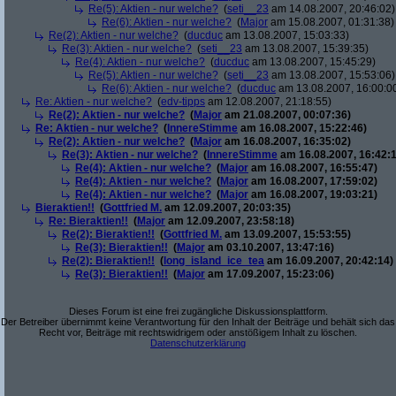
Re(5): Aktien - nur welche?
(
seti__23
am 14.08.2007, 20:46:02)
Re(6): Aktien - nur welche?
(
Major
am 15.08.2007, 01:31:38)
Re(2): Aktien - nur welche?
(
ducduc
am 13.08.2007, 15:03:33)
Re(3): Aktien - nur welche?
(
seti__23
am 13.08.2007, 15:39:35)
Re(4): Aktien - nur welche?
(
ducduc
am 13.08.2007, 15:45:29)
Re(5): Aktien - nur welche?
(
seti__23
am 13.08.2007, 15:53:06)
Re(6): Aktien - nur welche?
(
ducduc
am 13.08.2007, 16:00:0
Re: Aktien - nur welche?
(
edv-tipps
am 12.08.2007, 21:18:55)
Re(2): Aktien - nur welche?
(
Major
am 21.08.2007, 00:07:36)
Re: Aktien - nur welche?
(
InnereStimme
am 16.08.2007, 15:22:46)
Re(2): Aktien - nur welche?
(
Major
am 16.08.2007, 16:35:02)
Re(3): Aktien - nur welche?
(
InnereStimme
am 16.08.2007, 16:42:1
Re(4): Aktien - nur welche?
(
Major
am 16.08.2007, 16:55:47)
Re(4): Aktien - nur welche?
(
Major
am 16.08.2007, 17:59:02)
Re(4): Aktien - nur welche?
(
Major
am 16.08.2007, 19:03:21)
Bieraktien!!
(
Gottfried M.
am 12.09.2007, 20:03:35)
Re: Bieraktien!!
(
Major
am 12.09.2007, 23:58:18)
Re(2): Bieraktien!!
(
Gottfried M.
am 13.09.2007, 15:53:55)
Re(3): Bieraktien!!
(
Major
am 03.10.2007, 13:47:16)
Re(2): Bieraktien!!
(
long_island_ice_tea
am 16.09.2007, 20:42:14)
Re(3): Bieraktien!!
(
Major
am 17.09.2007, 15:23:06)
Dieses Forum ist eine frei zugängliche Diskussionsplattform.
Der Betreiber übernimmt keine Verantwortung für den Inhalt der Beiträge und behält sich das
Recht vor, Beiträge mit rechtswidrigem oder anstößigem Inhalt zu löschen.
Datenschutzerklärung