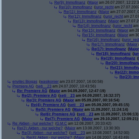
Re(9): Immofinanz
(
Major
am 26.07.2007, 12:22:3
Re(10): Immofinanz
(
juror_recht
am 27.07.2007
Re(11): Immofinanz
(
Major
am 27.07.2007, 0
Re(12): Immofinanz
(
juror_recht
am 27.07
Re(13): Immofinanz
(
Major
am 27.07.2
Re(14): Immofinanz
(
juror_recht
am 
Re(15): Immofinanz
(
Major
am 28
Re(15): Immofinanz
(
Major
am 30
Re(16): Immofinanz
(
juror_rec
Re(17): Immofinanz
(
Major
Re(17): Immofinanz
(
Major
Re(18): Immofinanz
(
ju
Re(19): Immofinanz
(
Re(20): Immofinan
Re(21): Immofin
Re(22): Immo
Re(23): Im
envitec Biogas
(
wasikonier
am 23.07.2007, 16:00:58)
Premiere AG
(
seti__23
am 24.07.2007, 10:43:56)
Re: Premiere AG
(
Major
am 04.09.2007, 12:47:19)
Re(2): Premiere AG
(
seti__23
am 04.09.2007, 16:32:37)
Re(3): Premiere AG
(
Major
am 05.09.2007, 00:16:54)
Re(4): Premiere AG
(
seti__23
am 05.09.2007, 09:45:15)
Re(5): Premiere AG
(
Major
am 11.09.2007, 11:24:14)
Re(6): Premiere AG
(
seti__23
am 11.09.2007, 15:06:13)
Re(7): Premiere AG
(
Major
am 29.10.2007, 12:09:21)
Re: Aktien - nur welche?
(
G.M.C
am 12.08.2007, 20:33:42)
Re(2): Aktien - nur welche?
(
Major
am 13.08.2007, 13:30:30)
Re(3): Aktien - nur welche?
(
seti__23
am 13.08.2007, 14:52:00)
Re(4): Aktien - nur welche?
(
Major
am 14.08.2007, 16:43:49)