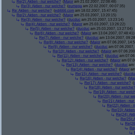
Re(2): Aktien - nur welche?
(
Major
am 21.02.2007, 22:08:48)
Re(3): Aktien - nur welche?
(
eumega
am 22.02.2007, 00:07:35)
Re: Aktien - nur welche?
(
edi666.com
am 18.02.2007, 15:47:45)
Re(2): Aktien - nur welche?
(
Major
am 25.03.2007, 13:20:15)
Re(3): Aktien - nur welche?
(
ducduc
am 25.03.2007, 13:23:14)
Re(4): Aktien - nur welche?
(
Major
am 25.03.2007, 13:26:22)
Re(5): Aktien - nur welche?
(
ducduc
am 25.03.2007, 13:27:04)
Re(6): Aktien - nur welche?
(
Major
am 13.04.2007, 07:48:41)
Re(7): Aktien - nur welche?
(
ducduc
am 13.04.2007, 09:28
Re(8): Aktien - nur welche?
(
Major
am 07.06.2007, 14:5
Re(9): Aktien - nur welche?
(
ducduc
am 07.06.2007, 
Re(10): Aktien - nur welche?
(
Major
am 07.06.2007
Re(11): Aktien - nur welche?
(
ducduc
am 07.06.
Re(12): Aktien - nur welche?
(
Major
am 07.06
Re(13): Aktien - nur welche?
(
ducduc
am 0
Re(14): Aktien - nur welche?
(
Major
am 
Re(15): Aktien - nur welche?
(
ducdu
Re(16): Aktien - nur welche?
(
Maj
Re(17): Aktien - nur welche?
(
Re(18): Aktien - nur welche
Re(19): Aktien - nur welc
Re(20): Aktien - nur w
Re(21): Aktien - nu
Re(22): Aktien -
Re(23): Aktien
Re(24): Akt
Re(25): 
Re(26)
Re(