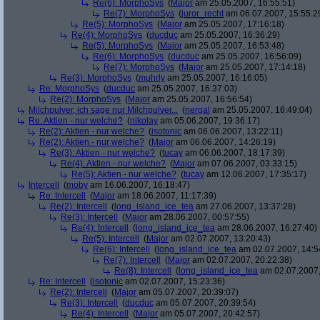
Re(6): MorphoSys
(
Major
am 25.05.2007, 16:55:51)
Re(7): MorphoSys
(
juror_recht
am 06.07.2007, 15:55:2
Re(5): MorphoSys
(
Major
am 25.05.2007, 17:16:18)
Re(4): MorphoSys
(
ducduc
am 25.05.2007, 16:36:29)
Re(5): MorphoSys
(
Major
am 25.05.2007, 16:53:48)
Re(6): MorphoSys
(
ducduc
am 25.05.2007, 16:56:09)
Re(7): MorphoSys
(
Major
am 25.05.2007, 17:14:18)
Re(3): MorphoSys
(
muhrly
am 25.05.2007, 16:16:05)
Re: MorphoSys
(
ducduc
am 25.05.2007, 16:37:03)
Re(2): MorphoSys
(
Major
am 25.05.2007, 16:56:54)
Milchpulver, ich sage nur Milchpulver...
(
nergal
am 25.05.2007, 16:49:04)
Re: Aktien - nur welche?
(
nikolay
am 05.06.2007, 19:36:17)
Re(2): Aktien - nur welche?
(
isotonic
am 06.06.2007, 13:22:11)
Re(2): Aktien - nur welche?
(
Major
am 06.06.2007, 14:26:19)
Re(3): Aktien - nur welche?
(
tucay
am 06.06.2007, 18:17:39)
Re(4): Aktien - nur welche?
(
Major
am 07.06.2007, 03:33:15)
Re(5): Aktien - nur welche?
(
tucay
am 12.06.2007, 17:35:17)
Intercell
(
moby
am 16.06.2007, 16:18:47)
Re: Intercell
(
Major
am 18.06.2007, 11:17:39)
Re(2): Intercell
(
long_island_ice_tea
am 27.06.2007, 13:37:28)
Re(3): Intercell
(
Major
am 28.06.2007, 00:57:55)
Re(4): Intercell
(
long_island_ice_tea
am 28.06.2007, 16:27:40)
Re(5): Intercell
(
Major
am 02.07.2007, 13:20:43)
Re(6): Intercell
(
long_island_ice_tea
am 02.07.2007, 14:5
Re(7): Intercell
(
Major
am 02.07.2007, 20:22:38)
Re(8): Intercell
(
long_island_ice_tea
am 02.07.2007,
Re: Intercell
(
isotonic
am 02.07.2007, 15:23:36)
Re(2): Intercell
(
Major
am 05.07.2007, 20:39:07)
Re(3): Intercell
(
ducduc
am 05.07.2007, 20:39:54)
Re(4): Intercell
(
Major
am 05.07.2007, 20:42:57)