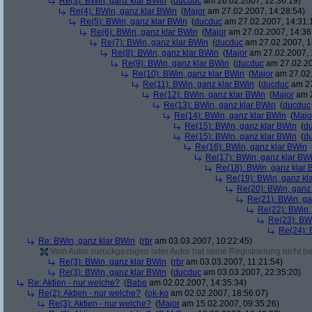
Re(3): BWin, ganz klar BWin
(
ducduc
am 26.02.2007, 12:36:19)
Re(4): BWin, ganz klar BWin
(
Major
am 27.02.2007, 14:28:54)
Re(5): BWin, ganz klar BWin
(
ducduc
am 27.02.2007, 14:31:
Re(6): BWin, ganz klar BWin
(
Major
am 27.02.2007, 14:36
Re(7): BWin, ganz klar BWin
(
ducduc
am 27.02.2007, 1
Re(8): BWin, ganz klar BWin
(
Major
am 27.02.2007, 
Re(9): BWin, ganz klar BWin
(
ducduc
am 27.02.20
Re(10): BWin, ganz klar BWin
(
Major
am 27.02.
Re(11): BWin, ganz klar BWin
(
ducduc
am 27
Re(12): BWin, ganz klar BWin
(
Major
am 2
Re(13): BWin, ganz klar BWin
(
ducduc
Re(14): BWin, ganz klar BWin
(
Majo
Re(15): BWin, ganz klar BWin
(
d
Re(15): BWin, ganz klar BWin
(
d
Re(16): BWin, ganz klar BWin
Re(17): BWin, ganz klar BW
Re(18): BWin, ganz klar 
Re(19): BWin, ganz kl
Re(20): BWin, ganz
Re(21): BWin, ga
Re(22): BWin,
Re(23): BW
Re(24): 
Re: BWin, ganz klar BWin
(
rbr
am 03.03.2007, 10:22:45)
Vom Autor zurückgezogen oder Autor hat seine Registrierung nicht bes
Re(3): BWin, ganz klar BWin
(
rbr
am 03.03.2007, 11:21:54)
Re(3): BWin, ganz klar BWin
(
ducduc
am 03.03.2007, 22:35:20)
Re: Aktien - nur welche?
(
Babe
am 02.02.2007, 14:35:34)
Re(2): Aktien - nur welche?
(
ok-ko
am 02.02.2007, 18:56:07)
Re(3): Aktien - nur welche?
(
Major
am 15.02.2007, 09:35:26)