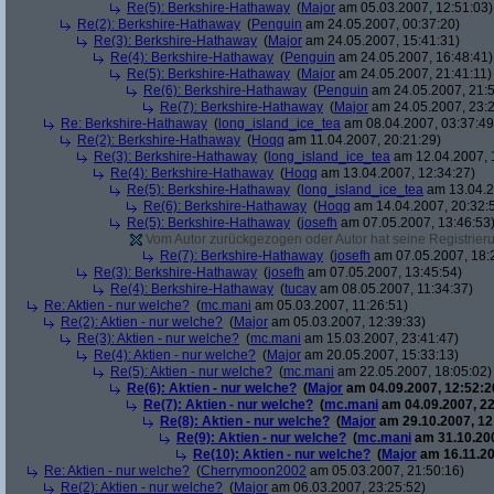
Re(5): Berkshire-Hathaway
(
Major
am 05.03.2007, 12:51:03)
Re(2): Berkshire-Hathaway
(
Penguin
am 24.05.2007, 00:37:20)
Re(3): Berkshire-Hathaway
(
Major
am 24.05.2007, 15:41:31)
Re(4): Berkshire-Hathaway
(
Penguin
am 24.05.2007, 16:48:41)
Re(5): Berkshire-Hathaway
(
Major
am 24.05.2007, 21:41:11)
Re(6): Berkshire-Hathaway
(
Penguin
am 24.05.2007, 21:5
Re(7): Berkshire-Hathaway
(
Major
am 24.05.2007, 23:2
Re: Berkshire-Hathaway
(
long_island_ice_tea
am 08.04.2007, 03:37:49
Re(2): Berkshire-Hathaway
(
Hoqq
am 11.04.2007, 20:21:29)
Re(3): Berkshire-Hathaway
(
long_island_ice_tea
am 12.04.2007, 
Re(4): Berkshire-Hathaway
(
Hoqq
am 13.04.2007, 12:34:27)
Re(5): Berkshire-Hathaway
(
long_island_ice_tea
am 13.04.2
Re(6): Berkshire-Hathaway
(
Hoqq
am 14.04.2007, 20:32:
Re(5): Berkshire-Hathaway
(
josefh
am 07.05.2007, 13:46:53
Vom Autor zurückgezogen oder Autor hat seine Registrierun
Re(7): Berkshire-Hathaway
(
josefh
am 07.05.2007, 18:
Re(3): Berkshire-Hathaway
(
josefh
am 07.05.2007, 13:45:54)
Re(4): Berkshire-Hathaway
(
tucay
am 08.05.2007, 11:34:37)
Re: Aktien - nur welche?
(
mc.mani
am 05.03.2007, 11:26:51)
Re(2): Aktien - nur welche?
(
Major
am 05.03.2007, 12:39:33)
Re(3): Aktien - nur welche?
(
mc.mani
am 15.03.2007, 23:41:47)
Re(4): Aktien - nur welche?
(
Major
am 20.05.2007, 15:33:13)
Re(5): Aktien - nur welche?
(
mc.mani
am 22.05.2007, 18:05:02)
Re(6): Aktien - nur welche?
(
Major
am 04.09.2007, 12:52:2
Re(7): Aktien - nur welche?
(
mc.mani
am 04.09.2007, 22
Re(8): Aktien - nur welche?
(
Major
am 29.10.2007, 12
Re(9): Aktien - nur welche?
(
mc.mani
am 31.10.200
Re(10): Aktien - nur welche?
(
Major
am 16.11.20
Re: Aktien - nur welche?
(
Cherrymoon2002
am 05.03.2007, 21:50:16)
Re(2): Aktien - nur welche?
(
Major
am 06.03.2007, 23:25:52)