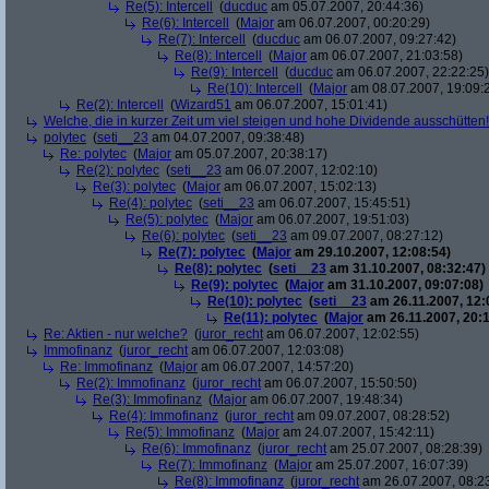
Re(5): Intercell
(
ducduc
am 05.07.2007, 20:44:36)
Re(6): Intercell
(
Major
am 06.07.2007, 00:20:29)
Re(7): Intercell
(
ducduc
am 06.07.2007, 09:27:42)
Re(8): Intercell
(
Major
am 06.07.2007, 21:03:58)
Re(9): Intercell
(
ducduc
am 06.07.2007, 22:22:25)
Re(10): Intercell
(
Major
am 08.07.2007, 19:09:
Re(2): Intercell
(
Wizard51
am 06.07.2007, 15:01:41)
Welche, die in kurzer Zeit um viel steigen und hohe Dividende ausschütten! 
polytec
(
seti__23
am 04.07.2007, 09:38:48)
Re: polytec
(
Major
am 05.07.2007, 20:38:17)
Re(2): polytec
(
seti__23
am 06.07.2007, 12:02:10)
Re(3): polytec
(
Major
am 06.07.2007, 15:02:13)
Re(4): polytec
(
seti__23
am 06.07.2007, 15:45:51)
Re(5): polytec
(
Major
am 06.07.2007, 19:51:03)
Re(6): polytec
(
seti__23
am 09.07.2007, 08:27:12)
Re(7): polytec
(
Major
am 29.10.2007, 12:08:54)
Re(8): polytec
(
seti__23
am 31.10.2007, 08:32:47)
Re(9): polytec
(
Major
am 31.10.2007, 09:07:08)
Re(10): polytec
(
seti__23
am 26.11.2007, 12:
Re(11): polytec
(
Major
am 26.11.2007, 20:1
Re: Aktien - nur welche?
(
juror_recht
am 06.07.2007, 12:02:55)
Immofinanz
(
juror_recht
am 06.07.2007, 12:03:08)
Re: Immofinanz
(
Major
am 06.07.2007, 14:57:20)
Re(2): Immofinanz
(
juror_recht
am 06.07.2007, 15:50:50)
Re(3): Immofinanz
(
Major
am 06.07.2007, 19:48:34)
Re(4): Immofinanz
(
juror_recht
am 09.07.2007, 08:28:52)
Re(5): Immofinanz
(
Major
am 24.07.2007, 15:42:11)
Re(6): Immofinanz
(
juror_recht
am 25.07.2007, 08:28:39)
Re(7): Immofinanz
(
Major
am 25.07.2007, 16:07:39)
Re(8): Immofinanz
(
juror_recht
am 26.07.2007, 08:2