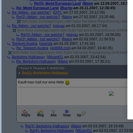
Re(5): Meinl European Land
(
Major
am 12.09.2007, 18:33:4
Re: Meinl European Land
(
Bucho
am 26.11.2007, 12:38:45)
Re: Aktien - nur welche?
(
DITC
am 27.02.2007, 23:12:39)
Re(2): Aktien - nur welche?
(
Major
am 27.02.2007, 23:20:48)
Vom Autor zurückgezogen oder Autor hat seine Registrierung nicht bes
Re: Aktien - nur welche?
(
playaz
am 01.03.2007, 08:17:34)
Vom Autor zurückgezogen oder Autor hat seine Registrierung nicht bestä
Re(3): Aktien - nur welche?
(
playaz
am 01.03.2007, 18:56:00)
Re(2): Aktien - nur welche?
(
Major
am 02.03.2007, 21:56:53)
Telekom Austria
(
spende
am 01.03.2007, 17:41:32)
Re: Telekom Austria
(
edi666.com
am 04.03.2007, 18:40:35)
Vom Autor zurückgezogen oder Autor hat seine Registrierung nicht bestätig
Berkshire-Hathaway
(
Wizard51
am 02.03.2007, 23:42:54)
Re: Berkshire-Hathaway
(
Major
am 03.03.2007, 17:30:21)
^
Forum
Finanzen
#
3991540
Re(2): Berkshire-Hathaway
Kauft man halt nur eine Aktie
Re(3): Berkshire-Hathaway
(
Major
am 03.03.2007, 19:10:48)
Re(4): Berkshire-Hathaway
(
Wizard51
am 03.03.2007, 21:53:00