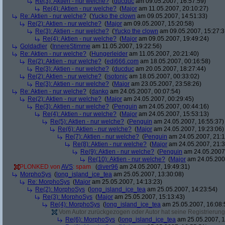
Re(3): Aktien - nur welche?
(
ducduc
am 09.05.2007, 16:57:59)
Re(4): Aktien - nur welche?
(
Major
am 11.05.2007, 20:10:27)
Re: Aktien - nur welche?
(
Yucko the clown
am 09.05.2007, 14:51:33)
Re(2): Aktien - nur welche?
(
Major
am 09.05.2007, 15:20:58)
Re(3): Aktien - nur welche?
(
Yucko the clown
am 09.05.2007, 15:27:3
Re(4): Aktien - nur welche?
(
Major
am 09.05.2007, 19:49:24)
Goldadler
(
InnereStimme
am 11.05.2007, 19:22:56)
Re: Aktien - nur welche?
(
Hungerleider
am 11.05.2007, 20:21:40)
Re(2): Aktien - nur welche?
(
edi666.com
am 18.05.2007, 00:16:58)
Re(3): Aktien - nur welche?
(
ducduc
am 20.05.2007, 18:27:44)
Re(2): Aktien - nur welche?
(
isotonic
am 18.05.2007, 00:33:02)
Re(3): Aktien - nur welche?
(
Major
am 23.05.2007, 23:58:26)
Re: Aktien - nur welche?
(
danko
am 24.05.2007, 00:07:54)
Re(2): Aktien - nur welche?
(
Major
am 24.05.2007, 00:29:45)
Re(3): Aktien - nur welche?
(
Penguin
am 24.05.2007, 00:44:16)
Re(4): Aktien - nur welche?
(
Major
am 24.05.2007, 15:53:13)
Re(5): Aktien - nur welche?
(
Penguin
am 24.05.2007, 16:55:37)
Re(6): Aktien - nur welche?
(
Major
am 24.05.2007, 19:23:06)
Re(7): Aktien - nur welche?
(
Penguin
am 24.05.2007, 21:1
Re(8): Aktien - nur welche?
(
Major
am 24.05.2007, 21:3
Re(9): Aktien - nur welche?
(
Penguin
am 24.05.2007,
Re(10): Aktien - nur welche?
(
Major
am 24.05.2007
PLONKED von
AVS
: spam
(
diver96
am 24.05.2007, 19:49:31)
MorphoSys
(
long_island_ice_tea
am 25.05.2007, 13:30:08)
Re: MorphoSys
(
Major
am 25.05.2007, 14:13:23)
Re(2): MorphoSys
(
long_island_ice_tea
am 25.05.2007, 14:23:54)
Re(3): MorphoSys
(
Major
am 25.05.2007, 15:13:43)
Re(4): MorphoSys
(
long_island_ice_tea
am 25.05.2007, 16:08:
Vom Autor zurückgezogen oder Autor hat seine Registrierung 
Re(6): MorphoSys
(
long_island_ice_tea
am 25.05.2007, 1