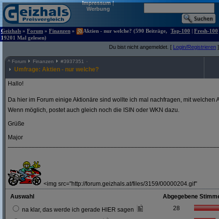
Impressum
|
Werbung
Geizhals
»
Forum
»
Finanzen
»
Aktien - nur welche? (590 Beiträge,
Top-100
|
Fresh-100
19201 Mal gelesen)
Du bist nicht angemeldet. [
Login/Registrieren
]
^
Forum
Finanzen
#
3937351
Umfrage: Aktien - nur welche?
Hallo!
Da hier im Forum einige Aktionäre sind wollte ich mal nachfragen, mit welchen A
Wenn möglich, postet auch gleich noch die ISIN oder WKN dazu.
Grüße
Major
_____________________________________________________________
<img src="http://forum.geizhals.at/files/3159/00000204.gif"
Auswahl
Abgegebene Stimm
28
na klar, das werde ich gerade HIER sagen