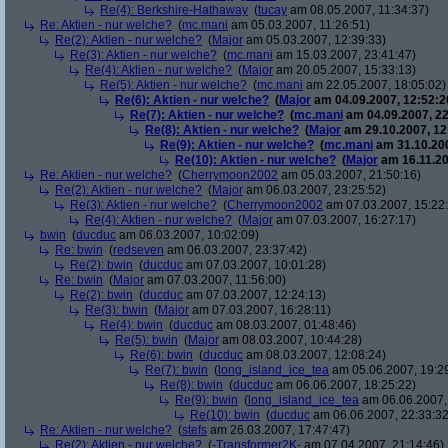
Re(4): Berkshire-Hathaway
(
tucay
am 08.05.2007, 11:34:37)
Re: Aktien - nur welche?
(
mc.mani
am 05.03.2007, 11:26:51)
Re(2): Aktien - nur welche?
(
Major
am 05.03.2007, 12:39:33)
Re(3): Aktien - nur welche?
(
mc.mani
am 15.03.2007, 23:41:47)
Re(4): Aktien - nur welche?
(
Major
am 20.05.2007, 15:33:13)
Re(5): Aktien - nur welche?
(
mc.mani
am 22.05.2007, 18:05:02)
Re(6): Aktien - nur welche?
(
Major
am 04.09.2007, 12:52:2
Re(7): Aktien - nur welche?
(
mc.mani
am 04.09.2007, 22
Re(8): Aktien - nur welche?
(
Major
am 29.10.2007, 12
Re(9): Aktien - nur welche?
(
mc.mani
am 31.10.200
Re(10): Aktien - nur welche?
(
Major
am 16.11.20
Re: Aktien - nur welche?
(
Cherrymoon2002
am 05.03.2007, 21:50:16)
Re(2): Aktien - nur welche?
(
Major
am 06.03.2007, 23:25:52)
Re(3): Aktien - nur welche?
(
Cherrymoon2002
am 07.03.2007, 15:22
Re(4): Aktien - nur welche?
(
Major
am 07.03.2007, 16:27:17)
bwin
(
ducduc
am 06.03.2007, 10:02:09)
Re: bwin
(
redseven
am 06.03.2007, 23:37:42)
Re(2): bwin
(
ducduc
am 07.03.2007, 10:01:28)
Re: bwin
(
Major
am 07.03.2007, 11:56:00)
Re(2): bwin
(
ducduc
am 07.03.2007, 12:24:13)
Re(3): bwin
(
Major
am 07.03.2007, 16:28:11)
Re(4): bwin
(
ducduc
am 08.03.2007, 01:48:46)
Re(5): bwin
(
Major
am 08.03.2007, 10:44:28)
Re(6): bwin
(
ducduc
am 08.03.2007, 12:08:24)
Re(7): bwin
(
long_island_ice_tea
am 05.06.2007, 19:2
Re(8): bwin
(
ducduc
am 06.06.2007, 18:25:22)
Re(9): bwin
(
long_island_ice_tea
am 06.06.2007,
Re(10): bwin
(
ducduc
am 06.06.2007, 22:33:32
Re: Aktien - nur welche?
(
stefs
am 26.03.2007, 17:47:47)
Re(2): Aktien - nur welche?
(
-Transformer2K-
am 07.04.2007, 21:14:46)