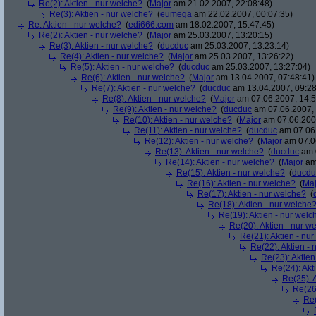
Re(2): Aktien - nur welche?
(
Major
am 21.02.2007, 22:08:48)
Re(3): Aktien - nur welche?
(
eumega
am 22.02.2007, 00:07:35)
Re: Aktien - nur welche?
(
edi666.com
am 18.02.2007, 15:47:45)
Re(2): Aktien - nur welche?
(
Major
am 25.03.2007, 13:20:15)
Re(3): Aktien - nur welche?
(
ducduc
am 25.03.2007, 13:23:14)
Re(4): Aktien - nur welche?
(
Major
am 25.03.2007, 13:26:22)
Re(5): Aktien - nur welche?
(
ducduc
am 25.03.2007, 13:27:04)
Re(6): Aktien - nur welche?
(
Major
am 13.04.2007, 07:48:41)
Re(7): Aktien - nur welche?
(
ducduc
am 13.04.2007, 09:28
Re(8): Aktien - nur welche?
(
Major
am 07.06.2007, 14:5
Re(9): Aktien - nur welche?
(
ducduc
am 07.06.2007, 
Re(10): Aktien - nur welche?
(
Major
am 07.06.2007
Re(11): Aktien - nur welche?
(
ducduc
am 07.06.
Re(12): Aktien - nur welche?
(
Major
am 07.06
Re(13): Aktien - nur welche?
(
ducduc
am 0
Re(14): Aktien - nur welche?
(
Major
am 
Re(15): Aktien - nur welche?
(
ducdu
Re(16): Aktien - nur welche?
(
Maj
Re(17): Aktien - nur welche?
(
Re(18): Aktien - nur welche
Re(19): Aktien - nur welc
Re(20): Aktien - nur w
Re(21): Aktien - nu
Re(22): Aktien -
Re(23): Aktien
Re(24): Akt
Re(25): 
Re(26)
Re(