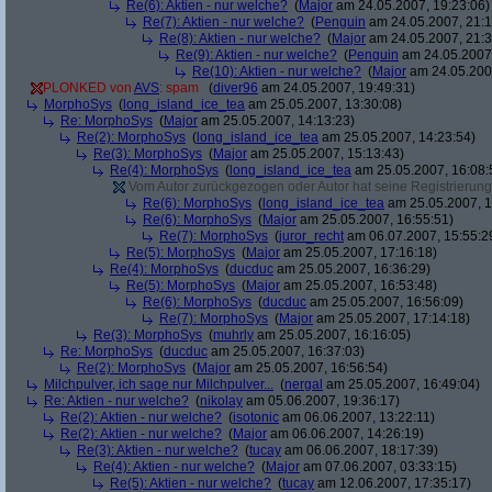
Re(6): Aktien - nur welche?
(
Major
am 24.05.2007, 19:23:06)
Re(7): Aktien - nur welche?
(
Penguin
am 24.05.2007, 21:1
Re(8): Aktien - nur welche?
(
Major
am 24.05.2007, 21:3
Re(9): Aktien - nur welche?
(
Penguin
am 24.05.2007,
Re(10): Aktien - nur welche?
(
Major
am 24.05.2007
PLONKED von
AVS
: spam
(
diver96
am 24.05.2007, 19:49:31)
MorphoSys
(
long_island_ice_tea
am 25.05.2007, 13:30:08)
Re: MorphoSys
(
Major
am 25.05.2007, 14:13:23)
Re(2): MorphoSys
(
long_island_ice_tea
am 25.05.2007, 14:23:54)
Re(3): MorphoSys
(
Major
am 25.05.2007, 15:13:43)
Re(4): MorphoSys
(
long_island_ice_tea
am 25.05.2007, 16:08:
Vom Autor zurückgezogen oder Autor hat seine Registrierung 
Re(6): MorphoSys
(
long_island_ice_tea
am 25.05.2007, 1
Re(6): MorphoSys
(
Major
am 25.05.2007, 16:55:51)
Re(7): MorphoSys
(
juror_recht
am 06.07.2007, 15:55:2
Re(5): MorphoSys
(
Major
am 25.05.2007, 17:16:18)
Re(4): MorphoSys
(
ducduc
am 25.05.2007, 16:36:29)
Re(5): MorphoSys
(
Major
am 25.05.2007, 16:53:48)
Re(6): MorphoSys
(
ducduc
am 25.05.2007, 16:56:09)
Re(7): MorphoSys
(
Major
am 25.05.2007, 17:14:18)
Re(3): MorphoSys
(
muhrly
am 25.05.2007, 16:16:05)
Re: MorphoSys
(
ducduc
am 25.05.2007, 16:37:03)
Re(2): MorphoSys
(
Major
am 25.05.2007, 16:56:54)
Milchpulver, ich sage nur Milchpulver...
(
nergal
am 25.05.2007, 16:49:04)
Re: Aktien - nur welche?
(
nikolay
am 05.06.2007, 19:36:17)
Re(2): Aktien - nur welche?
(
isotonic
am 06.06.2007, 13:22:11)
Re(2): Aktien - nur welche?
(
Major
am 06.06.2007, 14:26:19)
Re(3): Aktien - nur welche?
(
tucay
am 06.06.2007, 18:17:39)
Re(4): Aktien - nur welche?
(
Major
am 07.06.2007, 03:33:15)
Re(5): Aktien - nur welche?
(
tucay
am 12.06.2007, 17:35:17)