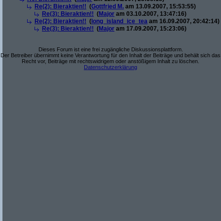
Re(2): Bieraktien!!
(
Gottfried M.
am 13.09.2007, 15:53:55)
Re(3): Bieraktien!!
(
Major
am 03.10.2007, 13:47:16)
Re(2): Bieraktien!!
(
long_island_ice_tea
am 16.09.2007, 20:42:14)
Re(3): Bieraktien!!
(
Major
am 17.09.2007, 15:23:06)
Dieses Forum ist eine frei zugängliche Diskussionsplattform.
Der Betreiber übernimmt keine Verantwortung für den Inhalt der Beiträge und behält sich das
Recht vor, Beiträge mit rechtswidrigem oder anstößigem Inhalt zu löschen.
Datenschutzerklärung