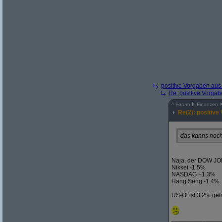
positive Vorgaben au
Re: positive Vorga
^
Forum
Finanzen
Re(2): positiv
das kanns noch
Naja, der DOW JO
Nikkei -1,5%
NASDAG +1,3%
Hang Seng -1,4%
US-Öl ist 3,2% gef
______________