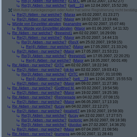
Re(3): Aktien - nur welche?
(
G.M.C
am 18.02.2007, 13:42:27)
Re(3): Aktien - nur welche?
(
seti__23
am 12.04.2007, 15:52:28)
Vom Autor zurückgezogen oder Autor hat seine Registrierung nicht bestätig
Re(2): Aktien - nur welche?
(
Marax
am 03.02.2007, 01:23:27)
Re(2): Aktien - nur welche?
(
Major
am 18.02.2007, 13:19:46)
Würde von Einzeltitel abraten
(
jeanandre
am 02.02.2007, 15:07:46)
Re: Würde von Einzeltitel abraten
(
Major
am 01.06.2007, 14:11:32)
Re: Aktien - nur welche?
(
freewind1
am 02.02.2007, 16:29:09)
Re(2): Aktien - nur welche?
(
Major
am 25.02.2007, 14:44:13)
Re(3): Aktien - nur welche?
(
RevX
am 25.02.2007, 19:59:15)
Re(4): Aktien - nur welche?
(
Major
am 17.05.2007, 21:33:24)
Re(2): Aktien - nur welche?
(
Major
am 17.05.2007, 21:53:21)
Re(3): Aktien - nur welche?
(
freewind1
am 17.05.2007, 22:20:25)
Re(4): Aktien - nur welche?
(
Major
am 18.05.2007, 00:01:49)
Re: Aktien - nur welche?
(
DITC
am 02.02.2007, 18:22:34)
Re(2): Aktien - nur welche?
(
ok-ko
am 02.02.2007, 19:03:41)
Re(3): Aktien - nur welche?
(
DITC
am 03.02.2007, 01:10:09)
Re(4): Aktien - nur welche?
(
seti__23
am 12.04.2007, 15:55:53)
Re(2): Aktien - nur welche?
(
Major
am 09.02.2007, 11:27:38)
Re: Aktien - nur welche?
(
Gottfried M.
am 03.02.2007, 19:54:58)
Re(2): Aktien - nur welche?
(
Major
am 19.02.2007, 19:25:38)
Re: Aktien - nur welche?
(
Rennegade
am 04.02.2007, 07:08:15)
Re(2): Aktien - nur welche?
(
Major
am 06.05.2007, 17:13:10)
Re: Aktien - nur welche?
(
tucay
am 04.02.2007, 22:12:27)
Re(2): Aktien - nur welche?
(
goalie67
am 19.02.2007, 19:59:30)
Re(3): Aktien - nur welche?
(
tucay
am 22.02.2007, 17:27:57)
Re(3): Aktien - nur welche?
(
isotonic
am 26.02.2007, 09:18:38)
Re(3): Aktien - nur welche?
(
ducduc
am 27.02.2007, 14:36:25)
Re(2): Aktien - nur welche?
(
Major
am 07.04.2007, 21:08:56)
Re: Aktien - nur welche?
(
eumega
am 09.02.2007, 11:28:43)