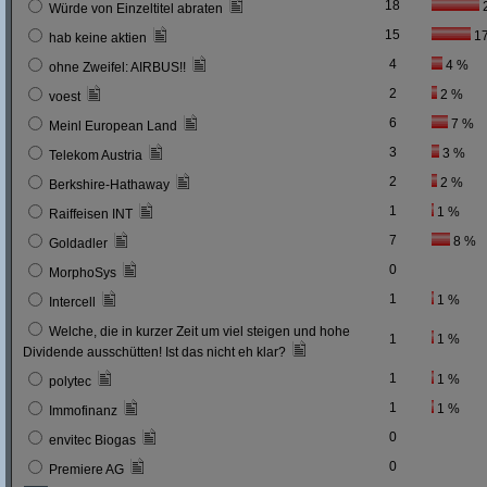
18
Würde von Einzeltitel abraten
15
1
hab keine aktien
4
4 %
ohne Zweifel: AIRBUS!!
2
2 %
voest
6
7 %
Meinl European Land
3
3 %
Telekom Austria
2
2 %
Berkshire-Hathaway
1
1 %
Raiffeisen INT
7
8 %
Goldadler
0
MorphoSys
1
1 %
Intercell
Welche, die in kurzer Zeit um viel steigen und hohe
1
1 %
Dividende ausschütten! Ist das nicht eh klar?
1
1 %
polytec
1
1 %
Immofinanz
0
envitec Biogas
0
Premiere AG