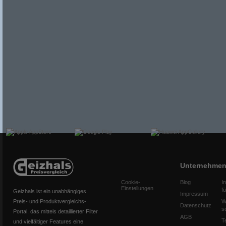
Unternehme
Cookie-
Blog
I
Einstellungen
f
Geizhals ist ein unabhängiges
Impressum
Preis- und Produktvergleichs-
W
Datenschutz
s
Portal, das mittels detaillierter Filter
AGB
T
und vielfältiger Features eine