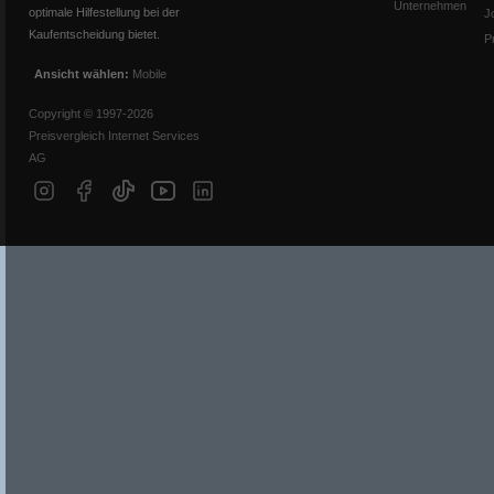
Unternehmen
optimale Hilfestellung bei der
J
Kaufentscheidung bietet.
P
Ansicht wählen:
Mobile
Copyright © 1997-2026
Preisvergleich Internet Services
AG