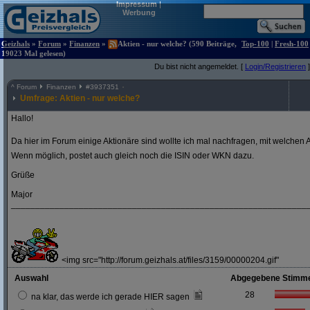
Impressum
|
Werbung
Geizhals
»
Forum
»
Finanzen
»
Aktien - nur welche? (590 Beiträge,
Top-100
|
Fresh-100
19023 Mal gelesen)
Du bist nicht angemeldet. [
Login/Registrieren
]
^
Forum
Finanzen
#
3937351
Umfrage: Aktien - nur welche?
Hallo!
Da hier im Forum einige Aktionäre sind wollte ich mal nachfragen, mit welchen A
Wenn möglich, postet auch gleich noch die ISIN oder WKN dazu.
Grüße
Major
_____________________________________________________________
<img src="http://forum.geizhals.at/files/3159/00000204.gif"
Auswahl
Abgegebene Stimm
28
na klar, das werde ich gerade HIER sagen