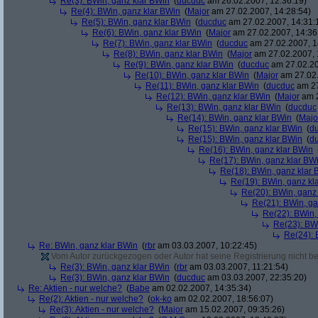
Re(3): BWin, ganz klar BWin
(
ducduc
am 26.02.2007, 12:36:19)
Re(4): BWin, ganz klar BWin
(
Major
am 27.02.2007, 14:28:54)
Re(5): BWin, ganz klar BWin
(
ducduc
am 27.02.2007, 14:31:
Re(6): BWin, ganz klar BWin
(
Major
am 27.02.2007, 14:36
Re(7): BWin, ganz klar BWin
(
ducduc
am 27.02.2007, 1
Re(8): BWin, ganz klar BWin
(
Major
am 27.02.2007, 
Re(9): BWin, ganz klar BWin
(
ducduc
am 27.02.20
Re(10): BWin, ganz klar BWin
(
Major
am 27.02.
Re(11): BWin, ganz klar BWin
(
ducduc
am 27
Re(12): BWin, ganz klar BWin
(
Major
am 2
Re(13): BWin, ganz klar BWin
(
ducduc
Re(14): BWin, ganz klar BWin
(
Majo
Re(15): BWin, ganz klar BWin
(
d
Re(15): BWin, ganz klar BWin
(
d
Re(16): BWin, ganz klar BWin
Re(17): BWin, ganz klar BW
Re(18): BWin, ganz klar 
Re(19): BWin, ganz kl
Re(20): BWin, ganz
Re(21): BWin, ga
Re(22): BWin,
Re(23): BW
Re(24): 
Re: BWin, ganz klar BWin
(
rbr
am 03.03.2007, 10:22:45)
Vom Autor zurückgezogen oder Autor hat seine Registrierung nicht bes
Re(3): BWin, ganz klar BWin
(
rbr
am 03.03.2007, 11:21:54)
Re(3): BWin, ganz klar BWin
(
ducduc
am 03.03.2007, 22:35:20)
Re: Aktien - nur welche?
(
Babe
am 02.02.2007, 14:35:34)
Re(2): Aktien - nur welche?
(
ok-ko
am 02.02.2007, 18:56:07)
Re(3): Aktien - nur welche?
(
Major
am 15.02.2007, 09:35:26)