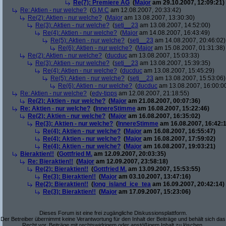
Re(7): Premiere AG
(
Major
am 29.10.2007, 12:09:21)
Re: Aktien - nur welche?
(
G.M.C
am 12.08.2007, 20:33:42)
Re(2): Aktien - nur welche?
(
Major
am 13.08.2007, 13:30:30)
Re(3): Aktien - nur welche?
(
seti__23
am 13.08.2007, 14:52:00)
Re(4): Aktien - nur welche?
(
Major
am 14.08.2007, 16:43:49)
Re(5): Aktien - nur welche?
(
seti__23
am 14.08.2007, 20:46:02)
Re(6): Aktien - nur welche?
(
Major
am 15.08.2007, 01:31:38)
Re(2): Aktien - nur welche?
(
ducduc
am 13.08.2007, 15:03:33)
Re(3): Aktien - nur welche?
(
seti__23
am 13.08.2007, 15:39:35)
Re(4): Aktien - nur welche?
(
ducduc
am 13.08.2007, 15:45:29)
Re(5): Aktien - nur welche?
(
seti__23
am 13.08.2007, 15:53:06)
Re(6): Aktien - nur welche?
(
ducduc
am 13.08.2007, 16:00:0
Re: Aktien - nur welche?
(
edv-tipps
am 12.08.2007, 21:18:55)
Re(2): Aktien - nur welche?
(
Major
am 21.08.2007, 00:07:36)
Re: Aktien - nur welche?
(
InnereStimme
am 16.08.2007, 15:22:46)
Re(2): Aktien - nur welche?
(
Major
am 16.08.2007, 16:35:02)
Re(3): Aktien - nur welche?
(
InnereStimme
am 16.08.2007, 16:42:1
Re(4): Aktien - nur welche?
(
Major
am 16.08.2007, 16:55:47)
Re(4): Aktien - nur welche?
(
Major
am 16.08.2007, 17:59:02)
Re(4): Aktien - nur welche?
(
Major
am 16.08.2007, 19:03:21)
Bieraktien!!
(
Gottfried M.
am 12.09.2007, 20:03:35)
Re: Bieraktien!!
(
Major
am 12.09.2007, 23:58:18)
Re(2): Bieraktien!!
(
Gottfried M.
am 13.09.2007, 15:53:55)
Re(3): Bieraktien!!
(
Major
am 03.10.2007, 13:47:16)
Re(2): Bieraktien!!
(
long_island_ice_tea
am 16.09.2007, 20:42:14)
Re(3): Bieraktien!!
(
Major
am 17.09.2007, 15:23:06)
Dieses Forum ist eine frei zugängliche Diskussionsplattform.
Der Betreiber übernimmt keine Verantwortung für den Inhalt der Beiträge und behält sich das
Recht vor, Beiträge mit rechtswidrigem oder anstößigem Inhalt zu löschen.