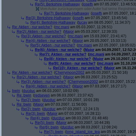
Re(5): Berkshire-Hathaway
(
josefh
am 07.05.2007, 13:46:53
Vom Autor zurückgezogen oder Autor hat seine Registrierun
Re(7): Berkshire-Hathaway
(
josefh
am 07.05.2007, 18:
Re(3): Berkshire-Hathaway
(
josefh
am 07.05.2007, 13:45:54)
Re(4): Berkshire-Hathaway
(
tucay
am 08.05.2007, 11:34:37)
Re: Aktien - nur welche?
(
mc.mani
am 05.03.2007, 11:26:51)
Re(2): Aktien - nur welche?
(
Major
am 05.03.2007, 12:39:33)
Re(3): Aktien - nur welche?
(
mc.mani
am 15.03.2007, 23:41:47)
Re(4): Aktien - nur welche?
(
Major
am 20.05.2007, 15:33:13)
Re(5): Aktien - nur welche?
(
mc.mani
am 22.05.2007, 18:05:02)
Re(6): Aktien - nur welche?
(
Major
am 04.09.2007, 12:52:2
Re(7): Aktien - nur welche?
(
mc.mani
am 04.09.2007, 22
Re(8): Aktien - nur welche?
(
Major
am 29.10.2007, 12
Re(9): Aktien - nur welche?
(
mc.mani
am 31.10.200
Re(10): Aktien - nur welche?
(
Major
am 16.11.20
Re: Aktien - nur welche?
(
Cherrymoon2002
am 05.03.2007, 21:50:16)
Re(2): Aktien - nur welche?
(
Major
am 06.03.2007, 23:25:52)
Re(3): Aktien - nur welche?
(
Cherrymoon2002
am 07.03.2007, 15:22
Re(4): Aktien - nur welche?
(
Major
am 07.03.2007, 16:27:17)
bwin
(
ducduc
am 06.03.2007, 10:02:09)
Re: bwin
(
redseven
am 06.03.2007, 23:37:42)
Re(2): bwin
(
ducduc
am 07.03.2007, 10:01:28)
Re: bwin
(
Major
am 07.03.2007, 11:56:00)
Re(2): bwin
(
ducduc
am 07.03.2007, 12:24:13)
Re(3): bwin
(
Major
am 07.03.2007, 16:28:11)
Re(4): bwin
(
ducduc
am 08.03.2007, 01:48:46)
Re(5): bwin
(
Major
am 08.03.2007, 10:44:28)
Re(6): bwin
(
ducduc
am 08.03.2007, 12:08:24)
Re(7): bwin
(
long_island_ice_tea
am 05.06.2007, 19:2