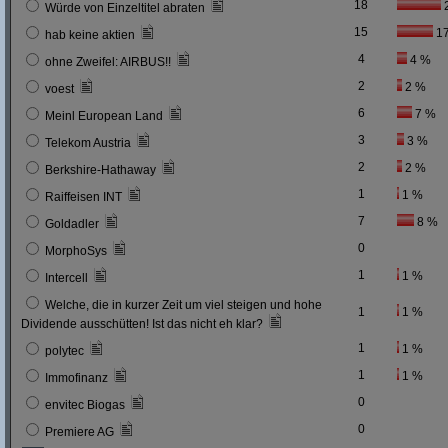
18
Würde von Einzeltitel abraten
15
1
hab keine aktien
4
4 %
ohne Zweifel: AIRBUS!!
2
2 %
voest
6
7 %
Meinl European Land
3
3 %
Telekom Austria
2
2 %
Berkshire-Hathaway
1
1 %
Raiffeisen INT
7
8 %
Goldadler
0
MorphoSys
1
1 %
Intercell
Welche, die in kurzer Zeit um viel steigen und hohe
1
1 %
Dividende ausschütten! Ist das nicht eh klar?
1
1 %
polytec
1
1 %
Immofinanz
0
envitec Biogas
0
Premiere AG