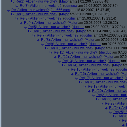
Re(2): Aktien - nur welche?
(
Major
am 21.02.2007, 22:08:48)
Re(3): Aktien - nur welche?
(
eumega
am 22.02.2007, 00:07:35)
Re: Aktien - nur welche?
(
edi666.com
am 18.02.2007, 15:47:45)
Re(2): Aktien - nur welche?
(
Major
am 25.03.2007, 13:20:15)
Re(3): Aktien - nur welche?
(
ducduc
am 25.03.2007, 13:23:14)
Re(4): Aktien - nur welche?
(
Major
am 25.03.2007, 13:26:22)
Re(5): Aktien - nur welche?
(
ducduc
am 25.03.2007, 13:27:04)
Re(6): Aktien - nur welche?
(
Major
am 13.04.2007, 07:48:41)
Re(7): Aktien - nur welche?
(
ducduc
am 13.04.2007, 09:28
Re(8): Aktien - nur welche?
(
Major
am 07.06.2007, 14:5
Re(9): Aktien - nur welche?
(
ducduc
am 07.06.2007, 
Re(10): Aktien - nur welche?
(
Major
am 07.06.2007
Re(11): Aktien - nur welche?
(
ducduc
am 07.06.
Re(12): Aktien - nur welche?
(
Major
am 07.06
Re(13): Aktien - nur welche?
(
ducduc
am 0
Re(14): Aktien - nur welche?
(
Major
am 
Re(15): Aktien - nur welche?
(
ducdu
Re(16): Aktien - nur welche?
(
Maj
Re(17): Aktien - nur welche?
(
Re(18): Aktien - nur welche
Re(19): Aktien - nur welc
Re(20): Aktien - nur w
Re(21): Aktien - nu
Re(22): Aktien -
Re(23): Aktien
Re(24): Akt
Re(25): 
Re(26)
Re(