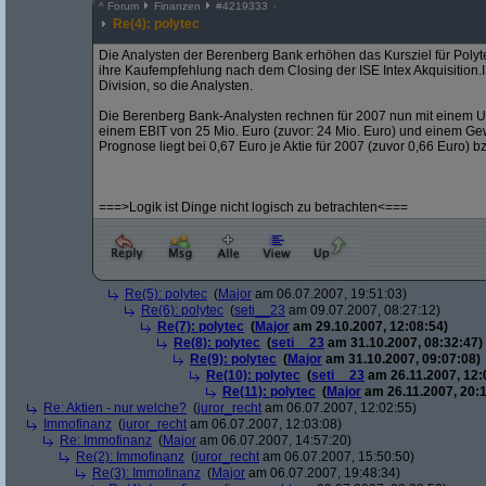
^
Forum
Finanzen
#
4219333
Re(4): polytec
Die Analysten der Berenberg Bank erhöhen das Kursziel für Polyt
ihre Kaufempfehlung nach dem Closing der ISE Intex Akquisition.I
Division, so die Analysten.
Die Berenberg Bank-Analysten rechnen für 2007 nun mit einem Um
einem EBIT von 25 Mio. Euro (zuvor: 24 Mio. Euro) und einem Ge
Prognose liegt bei 0,67 Euro je Aktie für 2007 (zuvor 0,66 Euro) b
===>Logik ist Dinge nicht logisch zu betrachten<===
Re(5): polytec
(
Major
am 06.07.2007, 19:51:03)
Re(6): polytec
(
seti__23
am 09.07.2007, 08:27:12)
Re(7): polytec
(
Major
am 29.10.2007, 12:08:54)
Re(8): polytec
(
seti__23
am 31.10.2007, 08:32:47)
Re(9): polytec
(
Major
am 31.10.2007, 09:07:08)
Re(10): polytec
(
seti__23
am 26.11.2007, 12:
Re(11): polytec
(
Major
am 26.11.2007, 20:1
Re: Aktien - nur welche?
(
juror_recht
am 06.07.2007, 12:02:55)
Immofinanz
(
juror_recht
am 06.07.2007, 12:03:08)
Re: Immofinanz
(
Major
am 06.07.2007, 14:57:20)
Re(2): Immofinanz
(
juror_recht
am 06.07.2007, 15:50:50)
Re(3): Immofinanz
(
Major
am 06.07.2007, 19:48:34)