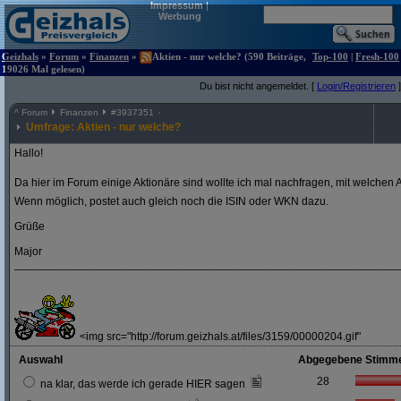
Impressum
|
Werbung
Geizhals
»
Forum
»
Finanzen
»
Aktien - nur welche? (590 Beiträge,
Top-100
|
Fresh-100
19026 Mal gelesen)
Du bist nicht angemeldet. [
Login/Registrieren
]
^
Forum
Finanzen
#
3937351
Umfrage: Aktien - nur welche?
Hallo!
Da hier im Forum einige Aktionäre sind wollte ich mal nachfragen, mit welchen A
Wenn möglich, postet auch gleich noch die ISIN oder WKN dazu.
Grüße
Major
_____________________________________________________________
<img src="http://forum.geizhals.at/files/3159/00000204.gif"
Auswahl
Abgegebene Stimm
28
na klar, das werde ich gerade HIER sagen