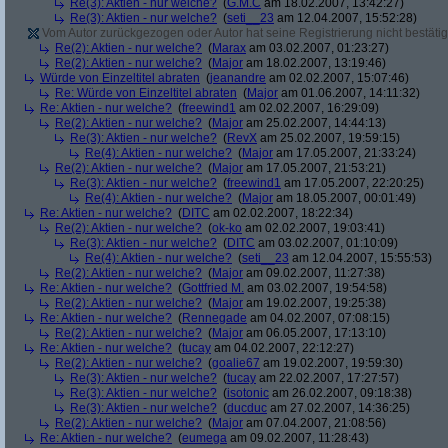
Re(3): Aktien - nur welche?
(
G.M.C
am 18.02.2007, 13:42:27)
Re(3): Aktien - nur welche?
(
seti__23
am 12.04.2007, 15:52:28)
Vom Autor zurückgezogen oder Autor hat seine Registrierung nicht bestätig
Re(2): Aktien - nur welche?
(
Marax
am 03.02.2007, 01:23:27)
Re(2): Aktien - nur welche?
(
Major
am 18.02.2007, 13:19:46)
Würde von Einzeltitel abraten
(
jeanandre
am 02.02.2007, 15:07:46)
Re: Würde von Einzeltitel abraten
(
Major
am 01.06.2007, 14:11:32)
Re: Aktien - nur welche?
(
freewind1
am 02.02.2007, 16:29:09)
Re(2): Aktien - nur welche?
(
Major
am 25.02.2007, 14:44:13)
Re(3): Aktien - nur welche?
(
RevX
am 25.02.2007, 19:59:15)
Re(4): Aktien - nur welche?
(
Major
am 17.05.2007, 21:33:24)
Re(2): Aktien - nur welche?
(
Major
am 17.05.2007, 21:53:21)
Re(3): Aktien - nur welche?
(
freewind1
am 17.05.2007, 22:20:25)
Re(4): Aktien - nur welche?
(
Major
am 18.05.2007, 00:01:49)
Re: Aktien - nur welche?
(
DITC
am 02.02.2007, 18:22:34)
Re(2): Aktien - nur welche?
(
ok-ko
am 02.02.2007, 19:03:41)
Re(3): Aktien - nur welche?
(
DITC
am 03.02.2007, 01:10:09)
Re(4): Aktien - nur welche?
(
seti__23
am 12.04.2007, 15:55:53)
Re(2): Aktien - nur welche?
(
Major
am 09.02.2007, 11:27:38)
Re: Aktien - nur welche?
(
Gottfried M.
am 03.02.2007, 19:54:58)
Re(2): Aktien - nur welche?
(
Major
am 19.02.2007, 19:25:38)
Re: Aktien - nur welche?
(
Rennegade
am 04.02.2007, 07:08:15)
Re(2): Aktien - nur welche?
(
Major
am 06.05.2007, 17:13:10)
Re: Aktien - nur welche?
(
tucay
am 04.02.2007, 22:12:27)
Re(2): Aktien - nur welche?
(
goalie67
am 19.02.2007, 19:59:30)
Re(3): Aktien - nur welche?
(
tucay
am 22.02.2007, 17:27:57)
Re(3): Aktien - nur welche?
(
isotonic
am 26.02.2007, 09:18:38)
Re(3): Aktien - nur welche?
(
ducduc
am 27.02.2007, 14:36:25)
Re(2): Aktien - nur welche?
(
Major
am 07.04.2007, 21:08:56)
Re: Aktien - nur welche?
(
eumega
am 09.02.2007, 11:28:43)