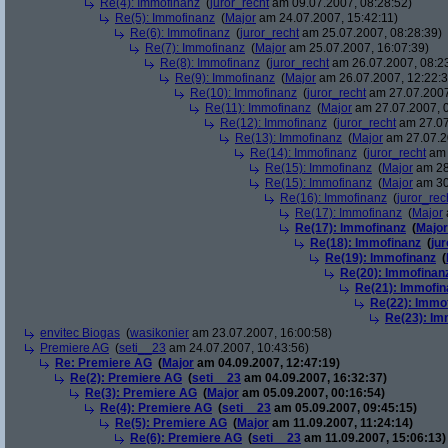
Re(4): Immofinanz
(
juror_recht
am 09.07.2007, 08:28:52)
Re(5): Immofinanz
(
Major
am 24.07.2007, 15:42:11)
Re(6): Immofinanz
(
juror_recht
am 25.07.2007, 08:28:39)
Re(7): Immofinanz
(
Major
am 25.07.2007, 16:07:39)
Re(8): Immofinanz
(
juror_recht
am 26.07.2007, 08:2
Re(9): Immofinanz
(
Major
am 26.07.2007, 12:22:3
Re(10): Immofinanz
(
juror_recht
am 27.07.2007
Re(11): Immofinanz
(
Major
am 27.07.2007, 0
Re(12): Immofinanz
(
juror_recht
am 27.07
Re(13): Immofinanz
(
Major
am 27.07.2
Re(14): Immofinanz
(
juror_recht
am 
Re(15): Immofinanz
(
Major
am 28
Re(15): Immofinanz
(
Major
am 30
Re(16): Immofinanz
(
juror_rec
Re(17): Immofinanz
(
Major
Re(17): Immofinanz
(
Major
Re(18): Immofinanz
(
ju
Re(19): Immofinanz
(
Re(20): Immofinan
Re(21): Immofin
Re(22): Immo
Re(23): Im
envitec Biogas
(
wasikonier
am 23.07.2007, 16:00:58)
Premiere AG
(
seti__23
am 24.07.2007, 10:43:56)
Re: Premiere AG
(
Major
am 04.09.2007, 12:47:19)
Re(2): Premiere AG
(
seti__23
am 04.09.2007, 16:32:37)
Re(3): Premiere AG
(
Major
am 05.09.2007, 00:16:54)
Re(4): Premiere AG
(
seti__23
am 05.09.2007, 09:45:15)
Re(5): Premiere AG
(
Major
am 11.09.2007, 11:24:14)
Re(6): Premiere AG
(
seti__23
am 11.09.2007, 15:06:13)