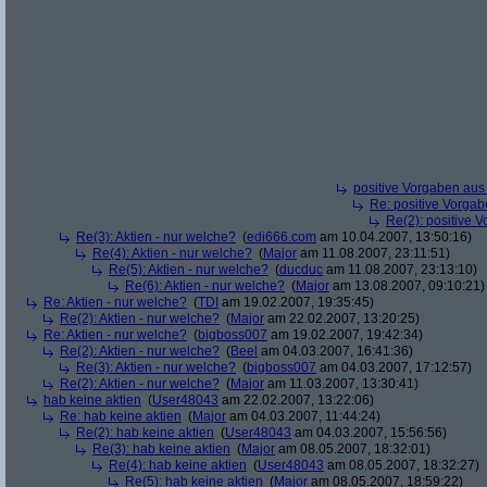
positive Vorgaben au
Re: positive Vorga
Re(2): positive 
Re(3): Aktien - nur welche?
(
edi666.com
am 10.04.2007, 13:50:16)
Re(4): Aktien - nur welche?
(
Major
am 11.08.2007, 23:11:51)
Re(5): Aktien - nur welche?
(
ducduc
am 11.08.2007, 23:13:10)
Re(6): Aktien - nur welche?
(
Major
am 13.08.2007, 09:10:21)
Re: Aktien - nur welche?
(
TDI
am 19.02.2007, 19:35:45)
Re(2): Aktien - nur welche?
(
Major
am 22.02.2007, 13:20:25)
Re: Aktien - nur welche?
(
bigboss007
am 19.02.2007, 19:42:34)
Re(2): Aktien - nur welche?
(
Beel
am 04.03.2007, 16:41:36)
Re(3): Aktien - nur welche?
(
bigboss007
am 04.03.2007, 17:12:57)
Re(2): Aktien - nur welche?
(
Major
am 11.03.2007, 13:30:41)
hab keine aktien
(
User48043
am 22.02.2007, 13:22:06)
Re: hab keine aktien
(
Major
am 04.03.2007, 11:44:24)
Re(2): hab keine aktien
(
User48043
am 04.03.2007, 15:56:56)
Re(3): hab keine aktien
(
Major
am 08.05.2007, 18:32:01)
Re(4): hab keine aktien
(
User48043
am 08.05.2007, 18:32:27)
Re(5): hab keine aktien
(
Major
am 08.05.2007, 18:59:22)