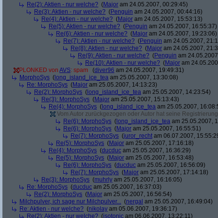
Re(2): Aktien - nur welche?
(
Major
am 24.05.2007, 00:29:45)
Re(3): Aktien - nur welche?
(
Penguin
am 24.05.2007, 00:44:16)
Re(4): Aktien - nur welche?
(
Major
am 24.05.2007, 15:53:13)
Re(5): Aktien - nur welche?
(
Penguin
am 24.05.2007, 16:55:37)
Re(6): Aktien - nur welche?
(
Major
am 24.05.2007, 19:23:06)
Re(7): Aktien - nur welche?
(
Penguin
am 24.05.2007, 21:1
Re(8): Aktien - nur welche?
(
Major
am 24.05.2007, 21:3
Re(9): Aktien - nur welche?
(
Penguin
am 24.05.2007,
Re(10): Aktien - nur welche?
(
Major
am 24.05.2007
PLONKED von
AVS
: spam
(
diver96
am 24.05.2007, 19:49:31)
MorphoSys
(
long_island_ice_tea
am 25.05.2007, 13:30:08)
Re: MorphoSys
(
Major
am 25.05.2007, 14:13:23)
Re(2): MorphoSys
(
long_island_ice_tea
am 25.05.2007, 14:23:54)
Re(3): MorphoSys
(
Major
am 25.05.2007, 15:13:43)
Re(4): MorphoSys
(
long_island_ice_tea
am 25.05.2007, 16:08:
Vom Autor zurückgezogen oder Autor hat seine Registrierung 
Re(6): MorphoSys
(
long_island_ice_tea
am 25.05.2007, 1
Re(6): MorphoSys
(
Major
am 25.05.2007, 16:55:51)
Re(7): MorphoSys
(
juror_recht
am 06.07.2007, 15:55:2
Re(5): MorphoSys
(
Major
am 25.05.2007, 17:16:18)
Re(4): MorphoSys
(
ducduc
am 25.05.2007, 16:36:29)
Re(5): MorphoSys
(
Major
am 25.05.2007, 16:53:48)
Re(6): MorphoSys
(
ducduc
am 25.05.2007, 16:56:09)
Re(7): MorphoSys
(
Major
am 25.05.2007, 17:14:18)
Re(3): MorphoSys
(
muhrly
am 25.05.2007, 16:16:05)
Re: MorphoSys
(
ducduc
am 25.05.2007, 16:37:03)
Re(2): MorphoSys
(
Major
am 25.05.2007, 16:56:54)
Milchpulver, ich sage nur Milchpulver...
(
nergal
am 25.05.2007, 16:49:04)
Re: Aktien - nur welche?
(
nikolay
am 05.06.2007, 19:36:17)
Re(2): Aktien - nur welche?
(
isotonic
am 06.06.2007, 13:22:11)