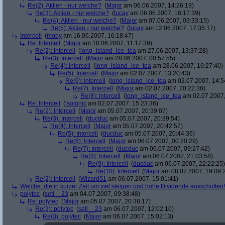
Re(2): Aktien - nur welche?
(
Major
am 06.06.2007, 14:26:19)
Re(3): Aktien - nur welche?
(
tucay
am 06.06.2007, 18:17:39)
Re(4): Aktien - nur welche?
(
Major
am 07.06.2007, 03:33:15)
Re(5): Aktien - nur welche?
(
tucay
am 12.06.2007, 17:35:17)
Intercell
(
moby
am 16.06.2007, 16:18:47)
Re: Intercell
(
Major
am 18.06.2007, 11:17:39)
Re(2): Intercell
(
long_island_ice_tea
am 27.06.2007, 13:37:28)
Re(3): Intercell
(
Major
am 28.06.2007, 00:57:55)
Re(4): Intercell
(
long_island_ice_tea
am 28.06.2007, 16:27:40)
Re(5): Intercell
(
Major
am 02.07.2007, 13:20:43)
Re(6): Intercell
(
long_island_ice_tea
am 02.07.2007, 14:5
Re(7): Intercell
(
Major
am 02.07.2007, 20:22:38)
Re(8): Intercell
(
long_island_ice_tea
am 02.07.2007,
Re: Intercell
(
isotonic
am 02.07.2007, 15:23:36)
Re(2): Intercell
(
Major
am 05.07.2007, 20:39:07)
Re(3): Intercell
(
ducduc
am 05.07.2007, 20:39:54)
Re(4): Intercell
(
Major
am 05.07.2007, 20:42:57)
Re(5): Intercell
(
ducduc
am 05.07.2007, 20:44:36)
Re(6): Intercell
(
Major
am 06.07.2007, 00:20:29)
Re(7): Intercell
(
ducduc
am 06.07.2007, 09:27:42)
Re(8): Intercell
(
Major
am 06.07.2007, 21:03:58)
Re(9): Intercell
(
ducduc
am 06.07.2007, 22:22:25)
Re(10): Intercell
(
Major
am 08.07.2007, 19:09:
Re(2): Intercell
(
Wizard51
am 06.07.2007, 15:01:41)
Welche, die in kurzer Zeit um viel steigen und hohe Dividende ausschütten! 
polytec
(
seti__23
am 04.07.2007, 09:38:48)
Re: polytec
(
Major
am 05.07.2007, 20:38:17)
Re(2): polytec
(
seti__23
am 06.07.2007, 12:02:10)
Re(3): polytec
(
Major
am 06.07.2007, 15:02:13)