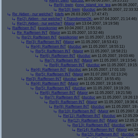
Re(8): bwin
(
ducduc
am 06.06.2007, 18:25:22)
Re(9): bwin
(
long_island_ice_tea
am 06.06.2007,
Re(10): bwin
(
ducduc
am 06.06.2007, 22:33:32
Re: Aktien - nur welche?
(
stefs
am 26.03.2007, 17:47:47)
Re(2): Aktien - nur welche?
(
-Transformer2K-
am 07.04.2007, 21:14:46)
Re(2): Aktien - nur welche?
(
Major
am 13.04.2007, 19:19:58)
Raiffeisen INT
(
wasikonier
am 10.04.2007, 13:55:16)
Re: Raiffeisen INT
(
Major
am 11.05.2007, 10:32:46)
Re(2): Raiffeisen INT
(
wasikonier
am 11.05.2007, 15:16:57)
Re(3): Raiffeisen INT
(
Major
am 11.05.2007, 18:53:41)
Re(4): Raiffeisen INT
(
ducduc
am 11.05.2007, 18:55:11)
Re(5): Raiffeisen INT
(
Major
am 11.05.2007, 18:58:21)
Re(6): Raiffeisen INT
(
ducduc
am 11.05.2007, 19:03:46)
Re(7): Raiffeisen INT
(
Major
am 11.05.2007, 19:13:54)
Re(8): Raiffeisen INT
(
ducduc
am 11.05.2007, 19:15
Re(4): Raiffeisen INT
(
ducduc
am 14.05.2007, 17:01:10)
Re(5): Raiffeisen INT
(
Major
am 31.07.2007, 02:13:24)
Re(3): Raiffeisen INT
(
ducduc
am 11.05.2007, 18:55:45)
Re(4): Raiffeisen INT
(
Major
am 11.05.2007, 19:16:40)
Re(5): Raiffeisen INT
(
ducduc
am 11.05.2007, 19:19:26)
Re(6): Raiffeisen INT
(
Major
am 11.05.2007, 19:21:58)
Re(7): Raiffeisen INT
(
ducduc
am 11.05.2007, 19:26:13
Re(8): Raiffeisen INT
(
Major
am 11.05.2007, 19:36:4
Re(9): Raiffeisen INT
(
ducduc
am 11.05.2007, 19:
Re(10): Raiffeisen INT
(
Major
am 11.05.2007, 2
Re(11): Raiffeisen INT
(
ducduc
am 12.05.200
Re(12): Raiffeisen INT
(
Major
am 12.05.20
Re(13): Raiffeisen INT
(
ducduc
am 12.0
Re(14): Raiffeisen INT
(
Major
am 20.
Re(15): Raiffeisen INT
(
ducduc
am