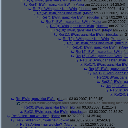
Re(3): BWin, ganz klar BWin
(
ducduc
am 26.02.2007, 12:36:19)
Re(4): BWin, ganz klar BWin
(
Major
am 27.02.2007, 14:28:54)
Re(5): BWin, ganz klar BWin
(
ducduc
am 27.02.2007, 14:31:
Re(6): BWin, ganz klar BWin
(
Major
am 27.02.2007, 14:36
Re(7): BWin, ganz klar BWin
(
ducduc
am 27.02.2007, 1
Re(8): BWin, ganz klar BWin
(
Major
am 27.02.2007, 
Re(9): BWin, ganz klar BWin
(
ducduc
am 27.02.20
Re(10): BWin, ganz klar BWin
(
Major
am 27.02.
Re(11): BWin, ganz klar BWin
(
ducduc
am 27
Re(12): BWin, ganz klar BWin
(
Major
am 2
Re(13): BWin, ganz klar BWin
(
ducduc
Re(14): BWin, ganz klar BWin
(
Majo
Re(15): BWin, ganz klar BWin
(
d
Re(15): BWin, ganz klar BWin
(
d
Re(16): BWin, ganz klar BWin
Re(17): BWin, ganz klar BW
Re(18): BWin, ganz klar 
Re(19): BWin, ganz kl
Re(20): BWin, ganz
Re(21): BWin, ga
Re(22): BWin,
Re(23): BW
Re(24): 
Re: BWin, ganz klar BWin
(
rbr
am 03.03.2007, 10:22:45)
Vom Autor zurückgezogen oder Autor hat seine Registrierung nicht bes
Re(3): BWin, ganz klar BWin
(
rbr
am 03.03.2007, 11:21:54)
Re(3): BWin, ganz klar BWin
(
ducduc
am 03.03.2007, 22:35:20)
Re: Aktien - nur welche?
(
Babe
am 02.02.2007, 14:35:34)
Re(2): Aktien - nur welche?
(
ok-ko
am 02.02.2007, 18:56:07)
Re(3): Aktien - nur welche?
(
Major
am 15.02.2007, 09:35:26)