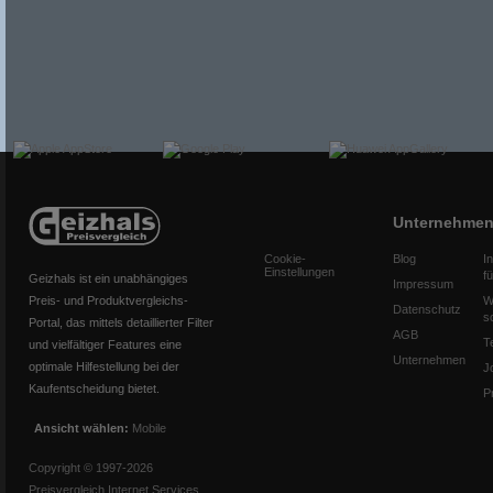
Unternehme
Cookie-
Blog
I
Einstellungen
f
Geizhals ist ein unabhängiges
Impressum
Preis- und Produktvergleichs-
W
Datenschutz
s
Portal, das mittels detaillierter Filter
AGB
T
und vielfältiger Features eine
Unternehmen
optimale Hilfestellung bei der
J
Kaufentscheidung bietet.
P
Ansicht wählen:
Mobile
Copyright © 1997-2026
Preisvergleich Internet Services