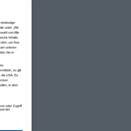
eindeutige
ie unter „Wir
wahl von Alle
anche Inhalte
rufen, um Ihre
n am unteren
den Sie in
nes
tteln, so gilt
n die USA. Es
wecken
ellen, in dem
von oder Zugriff
und der