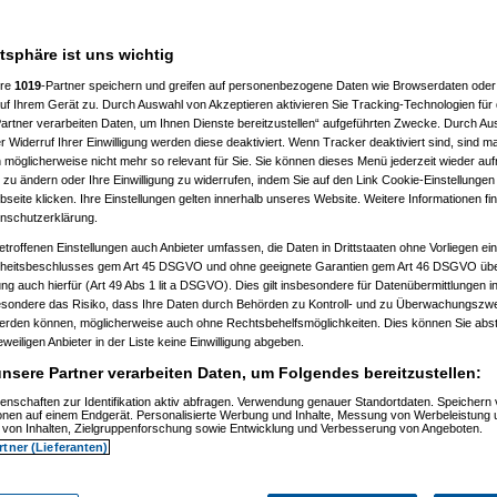
7 %
atsphäre ist uns wichtig
ere
1019
-Partner speichern und greifen auf personenbezogene Daten wie Browserdaten oder 
f Ihrem Gerät zu. Durch Auswahl von Akzeptieren aktivieren Sie Tracking-Technologien für d
artner verarbeiten Daten, um Ihnen Dienste bereitzustellen“ aufgeführten Zwecke. Durch Aus
 Widerruf Ihrer Einwilligung werden diese deaktiviert. Wenn Tracker deaktiviert sind, sind m
 möglicherweise nicht mehr so relevant für Sie. Sie können dieses Menü jederzeit wieder auf
 zu ändern oder Ihre Einwilligung zu widerrufen, indem Sie auf den Link Cookie-Einstellunge
eite klicken. Ihre Einstellungen gelten innerhalb unseres Website. Weitere Informationen fin
nschutzerklärung.
etroffenen Einstellungen auch Anbieter umfassen, die Daten in Drittstaaten ohne Vorliegen ei
itsbeschlusses gem Art 45 DSGVO und ohne geeignete Garantien gem Art 46 DSGVO übermi
gung auch hierfür (Art 49 Abs 1 lit a DSGVO). Dies gilt insbesondere für Datenübermittlungen i
esondere das Risiko, dass Ihre Daten durch Behörden zu Kontroll- und zu Überwachungsz
werden können, möglicherweise auch ohne Rechtsbehelfsmöglichkeiten. Dies können Sie abst
eweiligen Anbieter in der Liste keine Einwilligung abgeben.
nsere Partner verarbeiten Daten, um Folgendes bereitzustellen:
enschaften zur Identifikation aktiv abfragen. Verwendung genauer Standortdaten. Speichern 
ionen auf einem Endgerät. Personalisierte Werbung und Inhalte, Messung von Werbeleistung 
von Inhalten, Zielgruppenforschung sowie Entwicklung und Verbesserung von Angeboten.
rtner (Lieferanten)