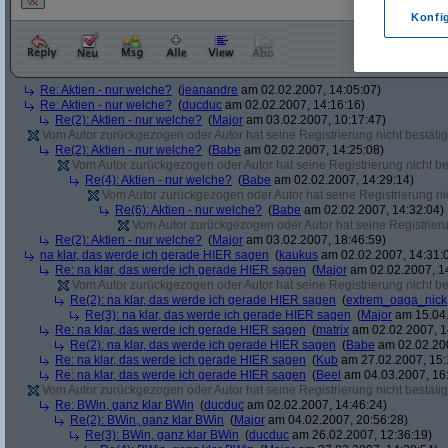
Konfi
Re: Aktien - nur welche?
(
jeanandre
am 02.02.2007, 14:05:07)
Re: Aktien - nur welche?
(
ducduc
am 02.02.2007, 14:16:16)
Re(2): Aktien - nur welche?
(
Major
am 03.02.2007, 10:17:47)
Vom Autor zurückgezogen oder Autor hat seine Registrierung nicht bestätig
Re(2): Aktien - nur welche?
(
Babe
am 02.02.2007, 14:25:08)
Vom Autor zurückgezogen oder Autor hat seine Registrierung nicht bes
Re(4): Aktien - nur welche?
(
Babe
am 02.02.2007, 14:29:14)
Vom Autor zurückgezogen oder Autor hat seine Registrierung nic
Re(6): Aktien - nur welche?
(
Babe
am 02.02.2007, 14:32:04)
Vom Autor zurückgezogen oder Autor hat seine Registrierun
Re(2): Aktien - nur welche?
(
Major
am 03.02.2007, 18:46:59)
na klar, das werde ich gerade HIER sagen
(
kaukus
am 02.02.2007, 14:31:
Re: na klar, das werde ich gerade HIER sagen
(
Major
am 02.02.2007, 1
Vom Autor zurückgezogen oder Autor hat seine Registrierung nicht bes
Re(2): na klar, das werde ich gerade HIER sagen
(
extrem_oaga_nick
Re(3): na klar, das werde ich gerade HIER sagen
(
Major
am 15.04.
Re: na klar, das werde ich gerade HIER sagen
(
matrix
am 02.02.2007, 1
Re(2): na klar, das werde ich gerade HIER sagen
(
Babe
am 02.02.200
Re: na klar, das werde ich gerade HIER sagen
(
Kub
am 27.02.2007, 15:
Re: na klar, das werde ich gerade HIER sagen
(
Beel
am 04.03.2007, 16:
Vom Autor zurückgezogen oder Autor hat seine Registrierung nicht bestätig
Re: BWin, ganz klar BWin
(
ducduc
am 02.02.2007, 14:46:24)
Re(2): BWin, ganz klar BWin
(
Major
am 04.02.2007, 20:56:28)
Re(3): BWin, ganz klar BWin
(
ducduc
am 26.02.2007, 12:36:19)