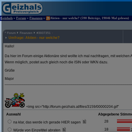
Geizhals
»
Forum
»
Finanzen
»
Aktien - nur welche? (590 Beiträge, 19046 Mal gelesen)
^
Forum
Finanzen
#
3937351
Umfrage: Aktien - nur welche?
Hallo!
Da hier im Forum einige Aktionäre sind wollte ich mal nachfragen, mit welchen A
Wenn möglich, postet auch gleich noch die ISIN oder WKN dazu.
Grüße
Major
_____________________________________________________________
<img src="http://forum.geizhals.at/files/3159/00000204.gif"
Auswahl
Abgegebene Stimm
28
na klar, das werde ich gerade HIER sagen
18
Würde von Einzeltitel abraten