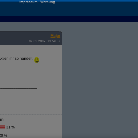
Impressum
|
Werbung
Major
02.02.2007, 13:59:57
ktien ihr so handelt.
__________________
en
31 %
20 %