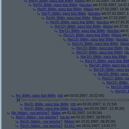
Re(4): BWin, ganz klar BWin
(
Major
am 27.02.2007, 14:28:54)
Re(5): BWin, ganz klar BWin
(
ducduc
am 27.02.2007, 14:31:
Re(6): BWin, ganz klar BWin
(
Major
am 27.02.2007, 14:36
Re(7): BWin, ganz klar BWin
(
ducduc
am 27.02.2007, 1
Re(8): BWin, ganz klar BWin
(
Major
am 27.02.2007, 
Re(9): BWin, ganz klar BWin
(
ducduc
am 27.02.20
Re(10): BWin, ganz klar BWin
(
Major
am 27.02.
Re(11): BWin, ganz klar BWin
(
ducduc
am 27
Re(12): BWin, ganz klar BWin
(
Major
am 2
Re(13): BWin, ganz klar BWin
(
ducduc
Re(14): BWin, ganz klar BWin
(
Majo
Re(15): BWin, ganz klar BWin
(
d
Re(15): BWin, ganz klar BWin
(
d
Re(16): BWin, ganz klar BWin
Re(17): BWin, ganz klar BW
Re(18): BWin, ganz klar 
Re(19): BWin, ganz kl
Re(20): BWin, ganz
Re(21): BWin, ga
Re(22): BWin,
Re(23): BW
Re(24): 
Re: BWin, ganz klar BWin
(
rbr
am 03.03.2007, 10:22:45)
Vom Autor zurückgezogen oder Autor hat seine Registrierung nicht bes
Re(3): BWin, ganz klar BWin
(
rbr
am 03.03.2007, 11:21:54)
Re(3): BWin, ganz klar BWin
(
ducduc
am 03.03.2007, 22:35:20)
Re: Aktien - nur welche?
(
Babe
am 02.02.2007, 14:35:34)
Re(2): Aktien - nur welche?
(
ok-ko
am 02.02.2007, 18:56:07)
Re(3): Aktien - nur welche?
(
Major
am 15.02.2007, 09:35:26)
Re(3): Aktien - nur welche?
(
G.M.C
am 18.02.2007, 13:42:27)