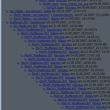
Re(8): bwin
(
ducduc
am 06.06.2007, 18:25:22)
Re(9): bwin
(
long_island_ice_tea
am 06.06.2007,
Re(10): bwin
(
ducduc
am 06.06.2007, 22:33:32
Re: Aktien - nur welche?
(
stefs
am 26.03.2007, 17:47:47)
Re(2): Aktien - nur welche?
(
-Transformer2K-
am 07.04.2007, 21:14:46)
Re(2): Aktien - nur welche?
(
Major
am 13.04.2007, 19:19:58)
Raiffeisen INT
(
wasikonier
am 10.04.2007, 13:55:16)
Re: Raiffeisen INT
(
Major
am 11.05.2007, 10:32:46)
Re(2): Raiffeisen INT
(
wasikonier
am 11.05.2007, 15:16:57)
Re(3): Raiffeisen INT
(
Major
am 11.05.2007, 18:53:41)
Re(4): Raiffeisen INT
(
ducduc
am 11.05.2007, 18:55:11)
Re(5): Raiffeisen INT
(
Major
am 11.05.2007, 18:58:21)
Re(6): Raiffeisen INT
(
ducduc
am 11.05.2007, 19:03:46)
Re(7): Raiffeisen INT
(
Major
am 11.05.2007, 19:13:54)
Re(8): Raiffeisen INT
(
ducduc
am 11.05.2007, 19:15
Re(4): Raiffeisen INT
(
ducduc
am 14.05.2007, 17:01:10)
Re(5): Raiffeisen INT
(
Major
am 31.07.2007, 02:13:24)
Re(3): Raiffeisen INT
(
ducduc
am 11.05.2007, 18:55:45)
Re(4): Raiffeisen INT
(
Major
am 11.05.2007, 19:16:40)
Re(5): Raiffeisen INT
(
ducduc
am 11.05.2007, 19:19:26)
Re(6): Raiffeisen INT
(
Major
am 11.05.2007, 19:21:58)
Re(7): Raiffeisen INT
(
ducduc
am 11.05.2007, 19:26:13
Re(8): Raiffeisen INT
(
Major
am 11.05.2007, 19:36:4
Re(9): Raiffeisen INT
(
ducduc
am 11.05.2007, 19:
Re(10): Raiffeisen INT
(
Major
am 11.05.2007, 2
Re(11): Raiffeisen INT
(
ducduc
am 12.05.200
Re(12): Raiffeisen INT
(
Major
am 12.05.20
Re(13): Raiffeisen INT
(
ducduc
am 12.0
Re(14): Raiffeisen INT
(
Major
am 20.
Re(15): Raiffeisen INT
(
ducduc
am