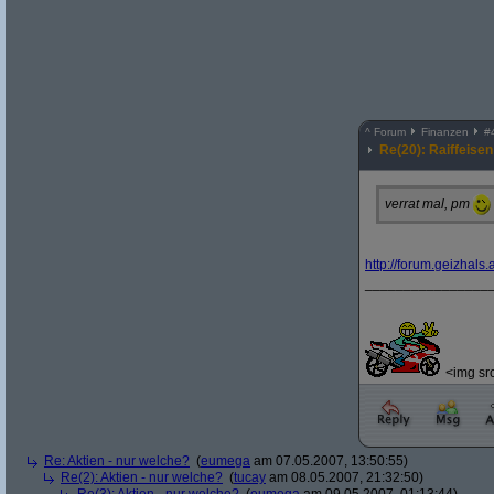
^
Forum
Finanzen
#
Re(20): Raiffeisen
verrat mal, pm
http:/
/
forum.geizhals.a
________________
<img src
Re: Aktien - nur welche?
(
eumega
am 07.05.2007, 13:50:55)
Re(2): Aktien - nur welche?
(
tucay
am 08.05.2007, 21:32:50)