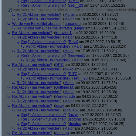
Re(3): Aktien - nur welche?
(
G.M.C
am 18.02.2007, 13:42:27)
Re(3): Aktien - nur welche?
(
seti__23
am 12.04.2007, 15:52:28)
Vom Autor zurückgezogen oder Autor hat seine Registrierung nicht bestätig
Re(2): Aktien - nur welche?
(
Marax
am 03.02.2007, 01:23:27)
Re(2): Aktien - nur welche?
(
Major
am 18.02.2007, 13:19:46)
Würde von Einzeltitel abraten
(
jeanandre
am 02.02.2007, 15:07:46)
Re: Würde von Einzeltitel abraten
(
Major
am 01.06.2007, 14:11:32)
Re: Aktien - nur welche?
(
freewind1
am 02.02.2007, 16:29:09)
Re(2): Aktien - nur welche?
(
Major
am 25.02.2007, 14:44:13)
Re(3): Aktien - nur welche?
(
RevX
am 25.02.2007, 19:59:15)
Re(4): Aktien - nur welche?
(
Major
am 17.05.2007, 21:33:24)
Re(2): Aktien - nur welche?
(
Major
am 17.05.2007, 21:53:21)
Re(3): Aktien - nur welche?
(
freewind1
am 17.05.2007, 22:20:25)
Re(4): Aktien - nur welche?
(
Major
am 18.05.2007, 00:01:49)
Re: Aktien - nur welche?
(
DITC
am 02.02.2007, 18:22:34)
Re(2): Aktien - nur welche?
(
ok-ko
am 02.02.2007, 19:03:41)
Re(3): Aktien - nur welche?
(
DITC
am 03.02.2007, 01:10:09)
Re(4): Aktien - nur welche?
(
seti__23
am 12.04.2007, 15:55:53)
Re(2): Aktien - nur welche?
(
Major
am 09.02.2007, 11:27:38)
Re: Aktien - nur welche?
(
Gottfried M.
am 03.02.2007, 19:54:58)
Re(2): Aktien - nur welche?
(
Major
am 19.02.2007, 19:25:38)
Re: Aktien - nur welche?
(
Rennegade
am 04.02.2007, 07:08:15)
Re(2): Aktien - nur welche?
(
Major
am 06.05.2007, 17:13:10)
Re: Aktien - nur welche?
(
tucay
am 04.02.2007, 22:12:27)
Re(2): Aktien - nur welche?
(
goalie67
am 19.02.2007, 19:59:30)
Re(3): Aktien - nur welche?
(
tucay
am 22.02.2007, 17:27:57)
Re(3): Aktien - nur welche?
(
isotonic
am 26.02.2007, 09:18:38)
Re(3): Aktien - nur welche?
(
ducduc
am 27.02.2007, 14:36:25)
Re(2): Aktien - nur welche?
(
Major
am 07.04.2007, 21:08:56)
Re: Aktien - nur welche?
(
eumega
am 09.02.2007, 11:28:43)