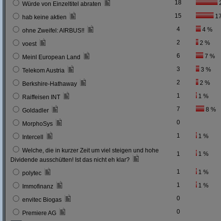
18
Würde von Einzeltitel abraten
15
1
hab keine aktien
4
4 %
ohne Zweifel: AIRBUS!!
2
2 %
voest
6
7 %
Meinl European Land
3
3 %
Telekom Austria
2
2 %
Berkshire-Hathaway
1
1 %
Raiffeisen INT
7
8 %
Goldadler
0
MorphoSys
1
1 %
Intercell
Welche, die in kurzer Zeit um viel steigen und hohe
1
1 %
Dividende ausschütten! Ist das nicht eh klar?
1
1 %
polytec
1
1 %
Immofinanz
0
envitec Biogas
0
Premiere AG