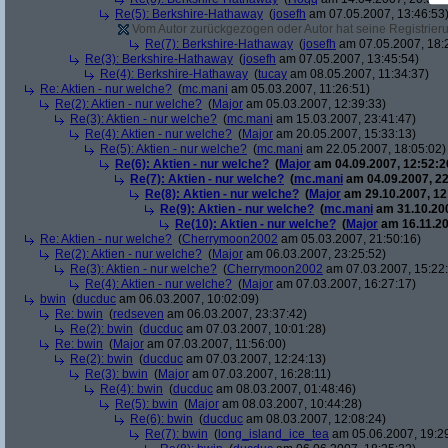
Re(5): Berkshire-Hathaway
(
josefh
am 07.05.2007, 13:46:53
Vom Autor zurückgezogen oder Autor hat seine Registrierun
Re(7): Berkshire-Hathaway
(
josefh
am 07.05.2007, 18:
Re(3): Berkshire-Hathaway
(
josefh
am 07.05.2007, 13:45:54)
Re(4): Berkshire-Hathaway
(
tucay
am 08.05.2007, 11:34:37)
Re: Aktien - nur welche?
(
mc.mani
am 05.03.2007, 11:26:51)
Re(2): Aktien - nur welche?
(
Major
am 05.03.2007, 12:39:33)
Re(3): Aktien - nur welche?
(
mc.mani
am 15.03.2007, 23:41:47)
Re(4): Aktien - nur welche?
(
Major
am 20.05.2007, 15:33:13)
Re(5): Aktien - nur welche?
(
mc.mani
am 22.05.2007, 18:05:02)
Re(6): Aktien - nur welche?
(
Major
am 04.09.2007, 12:52:2
Re(7): Aktien - nur welche?
(
mc.mani
am 04.09.2007, 22
Re(8): Aktien - nur welche?
(
Major
am 29.10.2007, 12
Re(9): Aktien - nur welche?
(
mc.mani
am 31.10.200
Re(10): Aktien - nur welche?
(
Major
am 16.11.20
Re: Aktien - nur welche?
(
Cherrymoon2002
am 05.03.2007, 21:50:16)
Re(2): Aktien - nur welche?
(
Major
am 06.03.2007, 23:25:52)
Re(3): Aktien - nur welche?
(
Cherrymoon2002
am 07.03.2007, 15:22
Re(4): Aktien - nur welche?
(
Major
am 07.03.2007, 16:27:17)
bwin
(
ducduc
am 06.03.2007, 10:02:09)
Re: bwin
(
redseven
am 06.03.2007, 23:37:42)
Re(2): bwin
(
ducduc
am 07.03.2007, 10:01:28)
Re: bwin
(
Major
am 07.03.2007, 11:56:00)
Re(2): bwin
(
ducduc
am 07.03.2007, 12:24:13)
Re(3): bwin
(
Major
am 07.03.2007, 16:28:11)
Re(4): bwin
(
ducduc
am 08.03.2007, 01:48:46)
Re(5): bwin
(
Major
am 08.03.2007, 10:44:28)
Re(6): bwin
(
ducduc
am 08.03.2007, 12:08:24)
Re(7): bwin
(
long_island_ice_tea
am 05.06.2007, 19:2