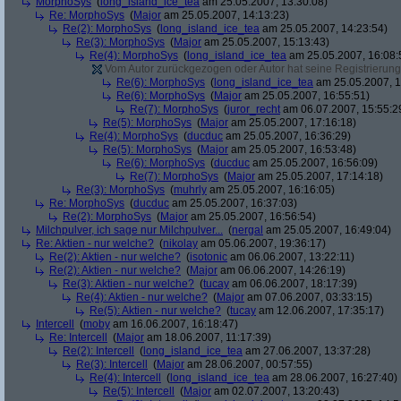
MorphoSys
(
long_island_ice_tea
am 25.05.2007, 13:30:08)
Re: MorphoSys
(
Major
am 25.05.2007, 14:13:23)
Re(2): MorphoSys
(
long_island_ice_tea
am 25.05.2007, 14:23:54)
Re(3): MorphoSys
(
Major
am 25.05.2007, 15:13:43)
Re(4): MorphoSys
(
long_island_ice_tea
am 25.05.2007, 16:08:
Vom Autor zurückgezogen oder Autor hat seine Registrierung 
Re(6): MorphoSys
(
long_island_ice_tea
am 25.05.2007, 1
Re(6): MorphoSys
(
Major
am 25.05.2007, 16:55:51)
Re(7): MorphoSys
(
juror_recht
am 06.07.2007, 15:55:2
Re(5): MorphoSys
(
Major
am 25.05.2007, 17:16:18)
Re(4): MorphoSys
(
ducduc
am 25.05.2007, 16:36:29)
Re(5): MorphoSys
(
Major
am 25.05.2007, 16:53:48)
Re(6): MorphoSys
(
ducduc
am 25.05.2007, 16:56:09)
Re(7): MorphoSys
(
Major
am 25.05.2007, 17:14:18)
Re(3): MorphoSys
(
muhrly
am 25.05.2007, 16:16:05)
Re: MorphoSys
(
ducduc
am 25.05.2007, 16:37:03)
Re(2): MorphoSys
(
Major
am 25.05.2007, 16:56:54)
Milchpulver, ich sage nur Milchpulver...
(
nergal
am 25.05.2007, 16:49:04)
Re: Aktien - nur welche?
(
nikolay
am 05.06.2007, 19:36:17)
Re(2): Aktien - nur welche?
(
isotonic
am 06.06.2007, 13:22:11)
Re(2): Aktien - nur welche?
(
Major
am 06.06.2007, 14:26:19)
Re(3): Aktien - nur welche?
(
tucay
am 06.06.2007, 18:17:39)
Re(4): Aktien - nur welche?
(
Major
am 07.06.2007, 03:33:15)
Re(5): Aktien - nur welche?
(
tucay
am 12.06.2007, 17:35:17)
Intercell
(
moby
am 16.06.2007, 16:18:47)
Re: Intercell
(
Major
am 18.06.2007, 11:17:39)
Re(2): Intercell
(
long_island_ice_tea
am 27.06.2007, 13:37:28)
Re(3): Intercell
(
Major
am 28.06.2007, 00:57:55)
Re(4): Intercell
(
long_island_ice_tea
am 28.06.2007, 16:27:40)
Re(5): Intercell
(
Major
am 02.07.2007, 13:20:43)