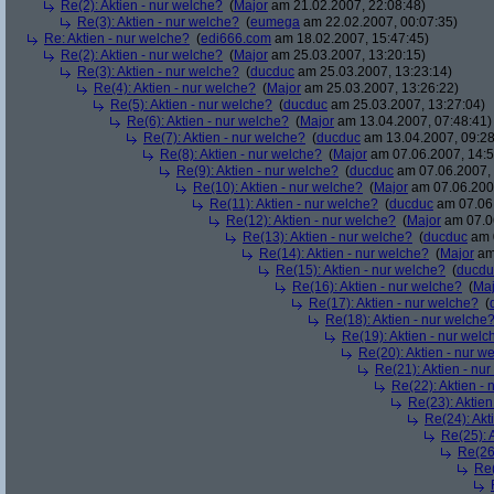
Re(2): Aktien - nur welche?
(
Major
am 21.02.2007, 22:08:48)
Re(3): Aktien - nur welche?
(
eumega
am 22.02.2007, 00:07:35)
Re: Aktien - nur welche?
(
edi666.com
am 18.02.2007, 15:47:45)
Re(2): Aktien - nur welche?
(
Major
am 25.03.2007, 13:20:15)
Re(3): Aktien - nur welche?
(
ducduc
am 25.03.2007, 13:23:14)
Re(4): Aktien - nur welche?
(
Major
am 25.03.2007, 13:26:22)
Re(5): Aktien - nur welche?
(
ducduc
am 25.03.2007, 13:27:04)
Re(6): Aktien - nur welche?
(
Major
am 13.04.2007, 07:48:41)
Re(7): Aktien - nur welche?
(
ducduc
am 13.04.2007, 09:28
Re(8): Aktien - nur welche?
(
Major
am 07.06.2007, 14:5
Re(9): Aktien - nur welche?
(
ducduc
am 07.06.2007, 
Re(10): Aktien - nur welche?
(
Major
am 07.06.2007
Re(11): Aktien - nur welche?
(
ducduc
am 07.06.
Re(12): Aktien - nur welche?
(
Major
am 07.06
Re(13): Aktien - nur welche?
(
ducduc
am 0
Re(14): Aktien - nur welche?
(
Major
am 
Re(15): Aktien - nur welche?
(
ducdu
Re(16): Aktien - nur welche?
(
Maj
Re(17): Aktien - nur welche?
(
Re(18): Aktien - nur welche
Re(19): Aktien - nur welc
Re(20): Aktien - nur w
Re(21): Aktien - nu
Re(22): Aktien -
Re(23): Aktien
Re(24): Akt
Re(25): 
Re(26)
Re(