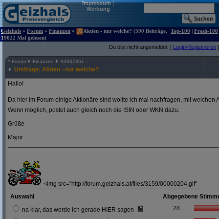
Impressum
|
Werbung
Geizhals
»
Forum
»
Finanzen
»
Aktien - nur welche? (590 Beiträge,
Top-100
|
Fresh-100
19022 Mal gelesen)
Du bist nicht angemeldet. [
Login/Registrieren
]
^
Forum
Finanzen
#
3937351
Umfrage: Aktien - nur welche?
Hallo!
Da hier im Forum einige Aktionäre sind wollte ich mal nachfragen, mit welchen A
Wenn möglich, postet auch gleich noch die ISIN oder WKN dazu.
Grüße
Major
_____________________________________________________________
<img src="http://forum.geizhals.at/files/3159/00000204.gif"
Auswahl
Abgegebene Stimm
28
na klar, das werde ich gerade HIER sagen