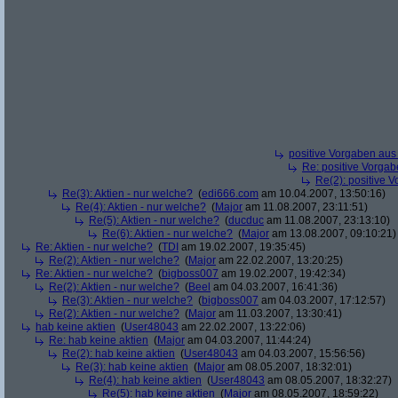
positive Vorgaben au
Re: positive Vorga
Re(2): positive 
Re(3): Aktien - nur welche?
(
edi666.com
am 10.04.2007, 13:50:16)
Re(4): Aktien - nur welche?
(
Major
am 11.08.2007, 23:11:51)
Re(5): Aktien - nur welche?
(
ducduc
am 11.08.2007, 23:13:10)
Re(6): Aktien - nur welche?
(
Major
am 13.08.2007, 09:10:21)
Re: Aktien - nur welche?
(
TDI
am 19.02.2007, 19:35:45)
Re(2): Aktien - nur welche?
(
Major
am 22.02.2007, 13:20:25)
Re: Aktien - nur welche?
(
bigboss007
am 19.02.2007, 19:42:34)
Re(2): Aktien - nur welche?
(
Beel
am 04.03.2007, 16:41:36)
Re(3): Aktien - nur welche?
(
bigboss007
am 04.03.2007, 17:12:57)
Re(2): Aktien - nur welche?
(
Major
am 11.03.2007, 13:30:41)
hab keine aktien
(
User48043
am 22.02.2007, 13:22:06)
Re: hab keine aktien
(
Major
am 04.03.2007, 11:44:24)
Re(2): hab keine aktien
(
User48043
am 04.03.2007, 15:56:56)
Re(3): hab keine aktien
(
Major
am 08.05.2007, 18:32:01)
Re(4): hab keine aktien
(
User48043
am 08.05.2007, 18:32:27)
Re(5): hab keine aktien
(
Major
am 08.05.2007, 18:59:22)