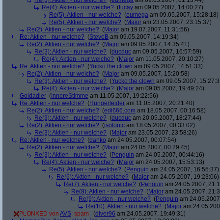
Re(3): Aktien - nur welche?
(
eumega
am 09.05.2007, 01:13:44)
Re(4): Aktien - nur welche?
(
tucay
am 09.05.2007, 14:00:27)
Re(5): Aktien - nur welche?
(
eumega
am 09.05.2007, 15:28:18)
Re(5): Aktien - nur welche?
(
Major
am 23.05.2007, 23:15:37)
Re(2): Aktien - nur welche?
(
Major
am 19.07.2007, 11:31:56)
Re: Aktien - nur welche?
(
SteveB
am 09.05.2007, 14:19:34)
Re(2): Aktien - nur welche?
(
Major
am 09.05.2007, 14:35:41)
Re(3): Aktien - nur welche?
(
ducduc
am 09.05.2007, 16:57:59)
Re(4): Aktien - nur welche?
(
Major
am 11.05.2007, 20:10:27)
Re: Aktien - nur welche?
(
Yucko the clown
am 09.05.2007, 14:51:33)
Re(2): Aktien - nur welche?
(
Major
am 09.05.2007, 15:20:58)
Re(3): Aktien - nur welche?
(
Yucko the clown
am 09.05.2007, 15:27:3
Re(4): Aktien - nur welche?
(
Major
am 09.05.2007, 19:49:24)
Goldadler
(
InnereStimme
am 11.05.2007, 19:22:56)
Re: Aktien - nur welche?
(
Hungerleider
am 11.05.2007, 20:21:40)
Re(2): Aktien - nur welche?
(
edi666.com
am 18.05.2007, 00:16:58)
Re(3): Aktien - nur welche?
(
ducduc
am 20.05.2007, 18:27:44)
Re(2): Aktien - nur welche?
(
isotonic
am 18.05.2007, 00:33:02)
Re(3): Aktien - nur welche?
(
Major
am 23.05.2007, 23:58:26)
Re: Aktien - nur welche?
(
danko
am 24.05.2007, 00:07:54)
Re(2): Aktien - nur welche?
(
Major
am 24.05.2007, 00:29:45)
Re(3): Aktien - nur welche?
(
Penguin
am 24.05.2007, 00:44:16)
Re(4): Aktien - nur welche?
(
Major
am 24.05.2007, 15:53:13)
Re(5): Aktien - nur welche?
(
Penguin
am 24.05.2007, 16:55:37)
Re(6): Aktien - nur welche?
(
Major
am 24.05.2007, 19:23:06)
Re(7): Aktien - nur welche?
(
Penguin
am 24.05.2007, 21:1
Re(8): Aktien - nur welche?
(
Major
am 24.05.2007, 21:3
Re(9): Aktien - nur welche?
(
Penguin
am 24.05.2007,
Re(10): Aktien - nur welche?
(
Major
am 24.05.2007
PLONKED von
AVS
: spam
(
diver96
am 24.05.2007, 19:49:31)