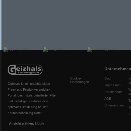
Unternehme
Cookie-
Blog
I
Einstellungen
f
Geizhals ist ein unabhängiges
Impressum
Preis- und Produktvergleichs-
W
Datenschutz
s
Portal, das mittels detaillierter Filter
AGB
T
und vielfältiger Features eine
Unternehmen
optimale Hilfestellung bei der
J
Kaufentscheidung bietet.
P
Ansicht wählen:
Mobile