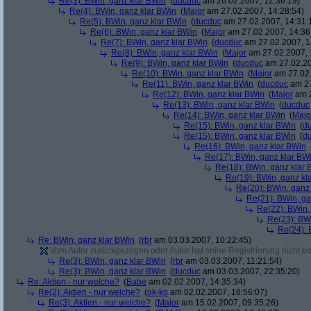
Re(3): BWin, ganz klar BWin
(
ducduc
am 26.02.2007, 12:36:19)
Re(4): BWin, ganz klar BWin
(
Major
am 27.02.2007, 14:28:54)
Re(5): BWin, ganz klar BWin
(
ducduc
am 27.02.2007, 14:31:
Re(6): BWin, ganz klar BWin
(
Major
am 27.02.2007, 14:36
Re(7): BWin, ganz klar BWin
(
ducduc
am 27.02.2007, 1
Re(8): BWin, ganz klar BWin
(
Major
am 27.02.2007, 
Re(9): BWin, ganz klar BWin
(
ducduc
am 27.02.20
Re(10): BWin, ganz klar BWin
(
Major
am 27.02.
Re(11): BWin, ganz klar BWin
(
ducduc
am 27
Re(12): BWin, ganz klar BWin
(
Major
am 2
Re(13): BWin, ganz klar BWin
(
ducduc
Re(14): BWin, ganz klar BWin
(
Majo
Re(15): BWin, ganz klar BWin
(
d
Re(15): BWin, ganz klar BWin
(
d
Re(16): BWin, ganz klar BWin
Re(17): BWin, ganz klar BW
Re(18): BWin, ganz klar 
Re(19): BWin, ganz kl
Re(20): BWin, ganz
Re(21): BWin, ga
Re(22): BWin,
Re(23): BW
Re(24): 
Re: BWin, ganz klar BWin
(
rbr
am 03.03.2007, 10:22:45)
Vom Autor zurückgezogen oder Autor hat seine Registrierung nicht bes
Re(3): BWin, ganz klar BWin
(
rbr
am 03.03.2007, 11:21:54)
Re(3): BWin, ganz klar BWin
(
ducduc
am 03.03.2007, 22:35:20)
Re: Aktien - nur welche?
(
Babe
am 02.02.2007, 14:35:34)
Re(2): Aktien - nur welche?
(
ok-ko
am 02.02.2007, 18:56:07)
Re(3): Aktien - nur welche?
(
Major
am 15.02.2007, 09:35:26)