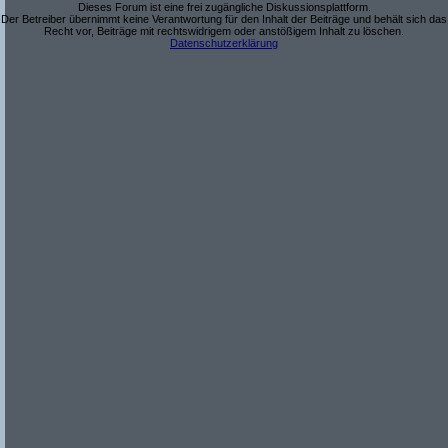
Dieses Forum ist eine frei zugängliche Diskussionsplattform.
Der Betreiber übernimmt keine Verantwortung für den Inhalt der Beiträge und behält sich das
Recht vor, Beiträge mit rechtswidrigem oder anstößigem Inhalt zu löschen.
Datenschutzerklärung