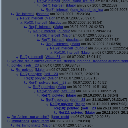
Re(6): Intercell
(
long_island_ice_tea
am 02.07.2007, 14:5
Re(7): Intercell
(
Major
am 02.07.2007, 20:22:38)
Re(8): Intercell
(
long_island_ice_tea
am 02.07.2007,
Re: Intercell
(
isotonic
am 02.07.2007, 15:23:36)
Re(2): Intercell
(
Major
am 05.07.2007, 20:39:07)
Re(3): Intercell
(
ducduc
am 05.07.2007, 20:39:54)
Re(4): Intercell
(
Major
am 05.07.2007, 20:42:57)
Re(5): Intercell
(
ducduc
am 05.07.2007, 20:44:36)
Re(6): Intercell
(
Major
am 06.07.2007, 00:20:29)
Re(7): Intercell
(
ducduc
am 06.07.2007, 09:27:42)
Re(8): Intercell
(
Major
am 06.07.2007, 21:03:58)
Re(9): Intercell
(
ducduc
am 06.07.2007, 22:22:25)
Re(10): Intercell
(
Major
am 08.07.2007, 19:09:
Re(2): Intercell
(
Wizard51
am 06.07.2007, 15:01:41)
Welche, die in kurzer Zeit um viel steigen und hohe Dividende ausschütten! 
polytec
(
seti__23
am 04.07.2007, 09:38:48)
Re: polytec
(
Major
am 05.07.2007, 20:38:17)
Re(2): polytec
(
seti__23
am 06.07.2007, 12:02:10)
Re(3): polytec
(
Major
am 06.07.2007, 15:02:13)
Re(4): polytec
(
seti__23
am 06.07.2007, 15:45:51)
Re(5): polytec
(
Major
am 06.07.2007, 19:51:03)
Re(6): polytec
(
seti__23
am 09.07.2007, 08:27:12)
Re(7): polytec
(
Major
am 29.10.2007, 12:08:54)
Re(8): polytec
(
seti__23
am 31.10.2007, 08:32:47)
Re(9): polytec
(
Major
am 31.10.2007, 09:07:08)
Re(10): polytec
(
seti__23
am 26.11.2007, 12:
Re(11): polytec
(
Major
am 26.11.2007, 20:1
Re: Aktien - nur welche?
(
juror_recht
am 06.07.2007, 12:02:55)
Immofinanz
(
juror_recht
am 06.07.2007, 12:03:08)
Re: Immofinanz
(
Major
am 06.07.2007, 14:57:20)