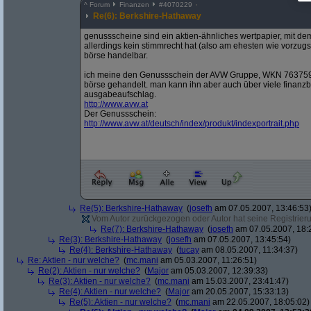
^
Forum
Finanzen
#
4070229
Re(6): Berkshire-Hathaway
genussscheine sind ein aktien-ähnliches wertpapier, mit dem
allerdings kein stimmrecht hat (also am ehesten wie vorzug
börse handelbar.
ich meine den Genussschein der AVW Gruppe, WKN 763759, I
börse gehandelt. man kann ihn aber auch über viele finanzb
ausgabeaufschlag.
http:/
/
www.avw.at
Der Genussschein:
http:/
/
www.avw.at/
deutsch/
index/
produkt/
indexportrait.php
Re(5): Berkshire-Hathaway
(
josefh
am 07.05.2007, 13:46:53
Vom Autor zurückgezogen oder Autor hat seine Registrierun
Re(7): Berkshire-Hathaway
(
josefh
am 07.05.2007, 18:
Re(3): Berkshire-Hathaway
(
josefh
am 07.05.2007, 13:45:54)
Re(4): Berkshire-Hathaway
(
tucay
am 08.05.2007, 11:34:37)
Re: Aktien - nur welche?
(
mc.mani
am 05.03.2007, 11:26:51)
Re(2): Aktien - nur welche?
(
Major
am 05.03.2007, 12:39:33)
Re(3): Aktien - nur welche?
(
mc.mani
am 15.03.2007, 23:41:47)
Re(4): Aktien - nur welche?
(
Major
am 20.05.2007, 15:33:13)
Re(5): Aktien - nur welche?
(
mc.mani
am 22.05.2007, 18:05:02)