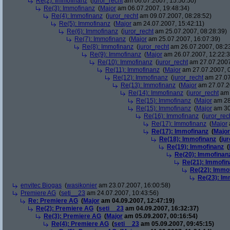
Re(2): Immofinanz
(
juror_recht
am 06.07.2007, 15:50:50)
Re(3): Immofinanz
(
Major
am 06.07.2007, 19:48:34)
Re(4): Immofinanz
(
juror_recht
am 09.07.2007, 08:28:52)
Re(5): Immofinanz
(
Major
am 24.07.2007, 15:42:11)
Re(6): Immofinanz
(
juror_recht
am 25.07.2007, 08:28:39)
Re(7): Immofinanz
(
Major
am 25.07.2007, 16:07:39)
Re(8): Immofinanz
(
juror_recht
am 26.07.2007, 08:2
Re(9): Immofinanz
(
Major
am 26.07.2007, 12:22:3
Re(10): Immofinanz
(
juror_recht
am 27.07.2007
Re(11): Immofinanz
(
Major
am 27.07.2007, 0
Re(12): Immofinanz
(
juror_recht
am 27.07
Re(13): Immofinanz
(
Major
am 27.07.2
Re(14): Immofinanz
(
juror_recht
am 
Re(15): Immofinanz
(
Major
am 28
Re(15): Immofinanz
(
Major
am 30
Re(16): Immofinanz
(
juror_rec
Re(17): Immofinanz
(
Major
Re(17): Immofinanz
(
Major
Re(18): Immofinanz
(
ju
Re(19): Immofinanz
(
Re(20): Immofinan
Re(21): Immofin
Re(22): Immo
Re(23): Im
envitec Biogas
(
wasikonier
am 23.07.2007, 16:00:58)
Premiere AG
(
seti__23
am 24.07.2007, 10:43:56)
Re: Premiere AG
(
Major
am 04.09.2007, 12:47:19)
Re(2): Premiere AG
(
seti__23
am 04.09.2007, 16:32:37)
Re(3): Premiere AG
(
Major
am 05.09.2007, 00:16:54)
Re(4): Premiere AG
(
seti__23
am 05.09.2007, 09:45:15)