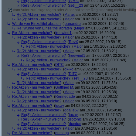
Re(3): Aktien - nur welche?
(
G.M.C
am 18.02.2007, 13:42:27)
Re(3): Aktien - nur welche?
(
seti__23
am 12.04.2007, 15:52:28)
Vom Autor zurückgezogen oder Autor hat seine Registrierung nicht bestätig
Re(2): Aktien - nur welche?
(
Marax
am 03.02.2007, 01:23:27)
Re(2): Aktien - nur welche?
(
Major
am 18.02.2007, 13:19:46)
Würde von Einzeltitel abraten
(
jeanandre
am 02.02.2007, 15:07:46)
Re: Würde von Einzeltitel abraten
(
Major
am 01.06.2007, 14:11:32)
Re: Aktien - nur welche?
(
freewind1
am 02.02.2007, 16:29:09)
Re(2): Aktien - nur welche?
(
Major
am 25.02.2007, 14:44:13)
Re(3): Aktien - nur welche?
(
RevX
am 25.02.2007, 19:59:15)
Re(4): Aktien - nur welche?
(
Major
am 17.05.2007, 21:33:24)
Re(2): Aktien - nur welche?
(
Major
am 17.05.2007, 21:53:21)
Re(3): Aktien - nur welche?
(
freewind1
am 17.05.2007, 22:20:25)
Re(4): Aktien - nur welche?
(
Major
am 18.05.2007, 00:01:49)
Re: Aktien - nur welche?
(
DITC
am 02.02.2007, 18:22:34)
Re(2): Aktien - nur welche?
(
ok-ko
am 02.02.2007, 19:03:41)
Re(3): Aktien - nur welche?
(
DITC
am 03.02.2007, 01:10:09)
Re(4): Aktien - nur welche?
(
seti__23
am 12.04.2007, 15:55:53)
Re(2): Aktien - nur welche?
(
Major
am 09.02.2007, 11:27:38)
Re: Aktien - nur welche?
(
Gottfried M.
am 03.02.2007, 19:54:58)
Re(2): Aktien - nur welche?
(
Major
am 19.02.2007, 19:25:38)
Re: Aktien - nur welche?
(
Rennegade
am 04.02.2007, 07:08:15)
Re(2): Aktien - nur welche?
(
Major
am 06.05.2007, 17:13:10)
Re: Aktien - nur welche?
(
tucay
am 04.02.2007, 22:12:27)
Re(2): Aktien - nur welche?
(
goalie67
am 19.02.2007, 19:59:30)
Re(3): Aktien - nur welche?
(
tucay
am 22.02.2007, 17:27:57)
Re(3): Aktien - nur welche?
(
isotonic
am 26.02.2007, 09:18:38)
Re(3): Aktien - nur welche?
(
ducduc
am 27.02.2007, 14:36:25)
Re(2): Aktien - nur welche?
(
Major
am 07.04.2007, 21:08:56)
Re: Aktien - nur welche?
(
eumega
am 09.02.2007, 11:28:43)