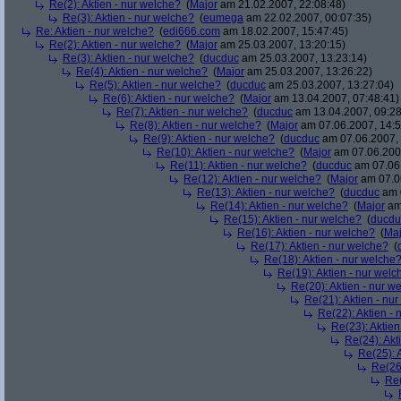
Re(2): Aktien - nur welche?
(
Major
am 21.02.2007, 22:08:48)
Re(3): Aktien - nur welche?
(
eumega
am 22.02.2007, 00:07:35)
Re: Aktien - nur welche?
(
edi666.com
am 18.02.2007, 15:47:45)
Re(2): Aktien - nur welche?
(
Major
am 25.03.2007, 13:20:15)
Re(3): Aktien - nur welche?
(
ducduc
am 25.03.2007, 13:23:14)
Re(4): Aktien - nur welche?
(
Major
am 25.03.2007, 13:26:22)
Re(5): Aktien - nur welche?
(
ducduc
am 25.03.2007, 13:27:04)
Re(6): Aktien - nur welche?
(
Major
am 13.04.2007, 07:48:41)
Re(7): Aktien - nur welche?
(
ducduc
am 13.04.2007, 09:28
Re(8): Aktien - nur welche?
(
Major
am 07.06.2007, 14:5
Re(9): Aktien - nur welche?
(
ducduc
am 07.06.2007, 
Re(10): Aktien - nur welche?
(
Major
am 07.06.2007
Re(11): Aktien - nur welche?
(
ducduc
am 07.06.
Re(12): Aktien - nur welche?
(
Major
am 07.06
Re(13): Aktien - nur welche?
(
ducduc
am 0
Re(14): Aktien - nur welche?
(
Major
am 
Re(15): Aktien - nur welche?
(
ducdu
Re(16): Aktien - nur welche?
(
Maj
Re(17): Aktien - nur welche?
(
Re(18): Aktien - nur welche
Re(19): Aktien - nur welc
Re(20): Aktien - nur w
Re(21): Aktien - nu
Re(22): Aktien -
Re(23): Aktien
Re(24): Akt
Re(25): 
Re(26)
Re(