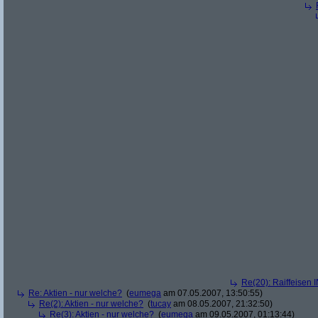
Re(20): Raiffeisen 
Re: Aktien - nur welche?
(
eumega
am 07.05.2007, 13:50:55)
Re(2): Aktien - nur welche?
(
tucay
am 08.05.2007, 21:32:50)
Re(3): Aktien - nur welche?
(
eumega
am 09.05.2007, 01:13:44)