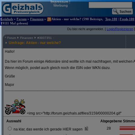
Impressum
|
Werbung
Geizhals
»
Forum
»
Finanzen
»
Aktien - nur welche? (590 Beiträge,
Top-100
|
Fresh-100
19111 Mal gelesen)
Du bist nicht angemeldet. [
Login/Registrieren
]
^
Forum
Finanzen
#
3937351
Umfrage: Aktien - nur welche?
Hallo!
Da hier im Forum einige Aktionäre sind wollte ich mal nachfragen, mit welchen A
Wenn möglich, postet auch gleich noch die ISIN oder WKN dazu.
Grüße
Major
_____________________________________________________________
<img src="http://forum.geizhals.at/files/3159/00000204.gif"
Auswahl
Abgegebene Stimm
28
na klar, das werde ich gerade HIER sagen