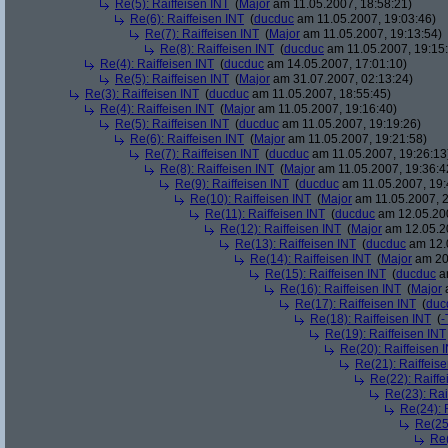
Re(5): Raiffeisen INT
(
Major
am 11.05.2007, 18:58:21)
Re(6): Raiffeisen INT
(
ducduc
am 11.05.2007, 19:03:46)
Re(7): Raiffeisen INT
(
Major
am 11.05.2007, 19:13:54)
Re(8): Raiffeisen INT
(
ducduc
am 11.05.2007, 19:15
Re(4): Raiffeisen INT
(
ducduc
am 14.05.2007, 17:01:10)
Re(5): Raiffeisen INT
(
Major
am 31.07.2007, 02:13:24)
Re(3): Raiffeisen INT
(
ducduc
am 11.05.2007, 18:55:45)
Re(4): Raiffeisen INT
(
Major
am 11.05.2007, 19:16:40)
Re(5): Raiffeisen INT
(
ducduc
am 11.05.2007, 19:19:26)
Re(6): Raiffeisen INT
(
Major
am 11.05.2007, 19:21:58)
Re(7): Raiffeisen INT
(
ducduc
am 11.05.2007, 19:26:13
Re(8): Raiffeisen INT
(
Major
am 11.05.2007, 19:36:4
Re(9): Raiffeisen INT
(
ducduc
am 11.05.2007, 19:
Re(10): Raiffeisen INT
(
Major
am 11.05.2007, 2
Re(11): Raiffeisen INT
(
ducduc
am 12.05.200
Re(12): Raiffeisen INT
(
Major
am 12.05.20
Re(13): Raiffeisen INT
(
ducduc
am 12.0
Re(14): Raiffeisen INT
(
Major
am 20.
Re(15): Raiffeisen INT
(
ducduc
am
Re(16): Raiffeisen INT
(
Major
a
Re(17): Raiffeisen INT
(
duc
Re(18): Raiffeisen INT
(
-
Re(19): Raiffeisen INT
Re(20): Raiffeisen 
Re(21): Raiffeis
Re(22): Raiffe
Re(23): Rai
Re(24): 
Re(25)
Re(