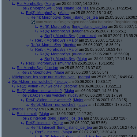
Re: MorphoSys
(
Major
am 25.05.2007, 14:13:23)
Re(2): MorphoSys
(
long_island_ice_tea
am 25.05.2007, 14:23:54)
Re(3): MorphoSys
(
Major
am 25.05.2007, 15:13:43)
Re(4): MorphoSys
(
long_island_ice_tea
am 25.05.2007, 16:08:
Vom Autor zurückgezogen oder Autor hat seine Registrierung 
Re(6): MorphoSys
(
long_island_ice_tea
am 25.05.2007, 1
Re(6): MorphoSys
(
Major
am 25.05.2007, 16:55:51)
Re(7): MorphoSys
(
juror_recht
am 06.07.2007, 15:55:2
Re(5): MorphoSys
(
Major
am 25.05.2007, 17:16:18)
Re(4): MorphoSys
(
ducduc
am 25.05.2007, 16:36:29)
Re(5): MorphoSys
(
Major
am 25.05.2007, 16:53:48)
Re(6): MorphoSys
(
ducduc
am 25.05.2007, 16:56:09)
Re(7): MorphoSys
(
Major
am 25.05.2007, 17:14:18)
Re(3): MorphoSys
(
muhrly
am 25.05.2007, 16:16:05)
Re: MorphoSys
(
ducduc
am 25.05.2007, 16:37:03)
Re(2): MorphoSys
(
Major
am 25.05.2007, 16:56:54)
Milchpulver, ich sage nur Milchpulver...
(
nergal
am 25.05.2007, 16:49:04)
Re: Aktien - nur welche?
(
nikolay
am 05.06.2007, 19:36:17)
Re(2): Aktien - nur welche?
(
isotonic
am 06.06.2007, 13:22:11)
Re(2): Aktien - nur welche?
(
Major
am 06.06.2007, 14:26:19)
Re(3): Aktien - nur welche?
(
tucay
am 06.06.2007, 18:17:39)
Re(4): Aktien - nur welche?
(
Major
am 07.06.2007, 03:33:15)
Re(5): Aktien - nur welche?
(
tucay
am 12.06.2007, 17:35:17)
Intercell
(
moby
am 16.06.2007, 16:18:47)
Re: Intercell
(
Major
am 18.06.2007, 11:17:39)
Re(2): Intercell
(
long_island_ice_tea
am 27.06.2007, 13:37:28)
Re(3): Intercell
(
Major
am 28.06.2007, 00:57:55)
Re(4): Intercell
(
long_island_ice_tea
am 28.06.2007, 16:27:40)
Re(5): Intercell
(
Major
am 02.07.2007, 13:20:43)
Re(6): Intercell
(
long_island_ice_tea
am 02.07.2007, 14:5