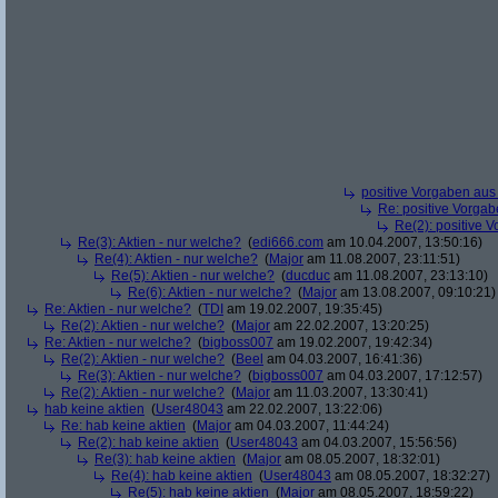
positive Vorgaben au
Re: positive Vorga
Re(2): positive 
Re(3): Aktien - nur welche?
(
edi666.com
am 10.04.2007, 13:50:16)
Re(4): Aktien - nur welche?
(
Major
am 11.08.2007, 23:11:51)
Re(5): Aktien - nur welche?
(
ducduc
am 11.08.2007, 23:13:10)
Re(6): Aktien - nur welche?
(
Major
am 13.08.2007, 09:10:21)
Re: Aktien - nur welche?
(
TDI
am 19.02.2007, 19:35:45)
Re(2): Aktien - nur welche?
(
Major
am 22.02.2007, 13:20:25)
Re: Aktien - nur welche?
(
bigboss007
am 19.02.2007, 19:42:34)
Re(2): Aktien - nur welche?
(
Beel
am 04.03.2007, 16:41:36)
Re(3): Aktien - nur welche?
(
bigboss007
am 04.03.2007, 17:12:57)
Re(2): Aktien - nur welche?
(
Major
am 11.03.2007, 13:30:41)
hab keine aktien
(
User48043
am 22.02.2007, 13:22:06)
Re: hab keine aktien
(
Major
am 04.03.2007, 11:44:24)
Re(2): hab keine aktien
(
User48043
am 04.03.2007, 15:56:56)
Re(3): hab keine aktien
(
Major
am 08.05.2007, 18:32:01)
Re(4): hab keine aktien
(
User48043
am 08.05.2007, 18:32:27)
Re(5): hab keine aktien
(
Major
am 08.05.2007, 18:59:22)