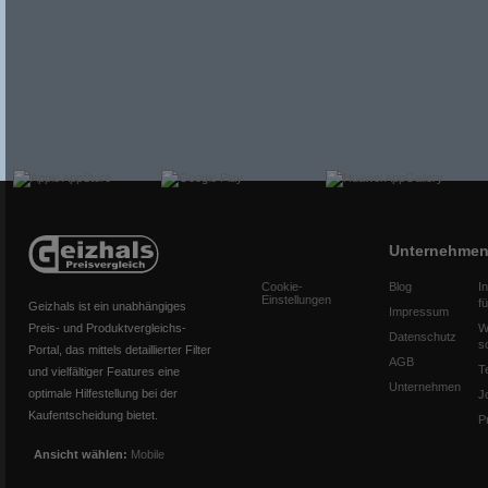
Unternehme
Cookie-
Blog
I
Einstellungen
f
Geizhals ist ein unabhängiges
Impressum
Preis- und Produktvergleichs-
W
Datenschutz
s
Portal, das mittels detaillierter Filter
AGB
T
und vielfältiger Features eine
Unternehmen
optimale Hilfestellung bei der
J
Kaufentscheidung bietet.
P
Ansicht wählen:
Mobile