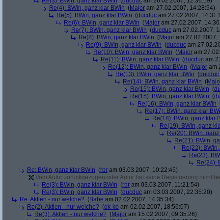
Re(3): BWin, ganz klar BWin
(
ducduc
am 26.02.2007, 12:36:19)
Re(4): BWin, ganz klar BWin
(
Major
am 27.02.2007, 14:28:54)
Re(5): BWin, ganz klar BWin
(
ducduc
am 27.02.2007, 14:31:
Re(6): BWin, ganz klar BWin
(
Major
am 27.02.2007, 14:36
Re(7): BWin, ganz klar BWin
(
ducduc
am 27.02.2007, 1
Re(8): BWin, ganz klar BWin
(
Major
am 27.02.2007, 
Re(9): BWin, ganz klar BWin
(
ducduc
am 27.02.20
Re(10): BWin, ganz klar BWin
(
Major
am 27.02.
Re(11): BWin, ganz klar BWin
(
ducduc
am 27
Re(12): BWin, ganz klar BWin
(
Major
am 2
Re(13): BWin, ganz klar BWin
(
ducduc
Re(14): BWin, ganz klar BWin
(
Majo
Re(15): BWin, ganz klar BWin
(
d
Re(15): BWin, ganz klar BWin
(
d
Re(16): BWin, ganz klar BWin
Re(17): BWin, ganz klar BW
Re(18): BWin, ganz klar 
Re(19): BWin, ganz kl
Re(20): BWin, ganz
Re(21): BWin, ga
Re(22): BWin,
Re(23): BW
Re(24): 
Re: BWin, ganz klar BWin
(
rbr
am 03.03.2007, 10:22:45)
Vom Autor zurückgezogen oder Autor hat seine Registrierung nicht bes
Re(3): BWin, ganz klar BWin
(
rbr
am 03.03.2007, 11:21:54)
Re(3): BWin, ganz klar BWin
(
ducduc
am 03.03.2007, 22:35:20)
Re: Aktien - nur welche?
(
Babe
am 02.02.2007, 14:35:34)
Re(2): Aktien - nur welche?
(
ok-ko
am 02.02.2007, 18:56:07)
Re(3): Aktien - nur welche?
(
Major
am 15.02.2007, 09:35:26)