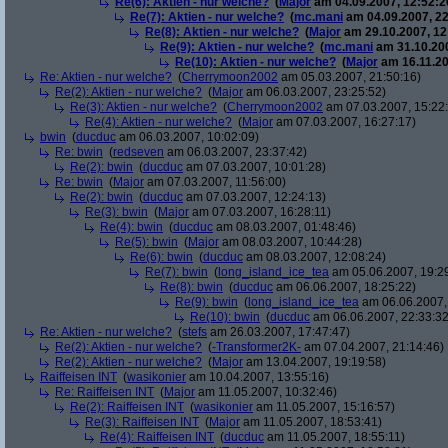
Re(6): Aktien - nur welche?
(
Major
am 04.09.2007, 12:52:2
Re(7): Aktien - nur welche?
(
mc.mani
am 04.09.2007, 22
Re(8): Aktien - nur welche?
(
Major
am 29.10.2007, 12
Re(9): Aktien - nur welche?
(
mc.mani
am 31.10.200
Re(10): Aktien - nur welche?
(
Major
am 16.11.20
Re: Aktien - nur welche?
(
Cherrymoon2002
am 05.03.2007, 21:50:16)
Re(2): Aktien - nur welche?
(
Major
am 06.03.2007, 23:25:52)
Re(3): Aktien - nur welche?
(
Cherrymoon2002
am 07.03.2007, 15:22
Re(4): Aktien - nur welche?
(
Major
am 07.03.2007, 16:27:17)
bwin
(
ducduc
am 06.03.2007, 10:02:09)
Re: bwin
(
redseven
am 06.03.2007, 23:37:42)
Re(2): bwin
(
ducduc
am 07.03.2007, 10:01:28)
Re: bwin
(
Major
am 07.03.2007, 11:56:00)
Re(2): bwin
(
ducduc
am 07.03.2007, 12:24:13)
Re(3): bwin
(
Major
am 07.03.2007, 16:28:11)
Re(4): bwin
(
ducduc
am 08.03.2007, 01:48:46)
Re(5): bwin
(
Major
am 08.03.2007, 10:44:28)
Re(6): bwin
(
ducduc
am 08.03.2007, 12:08:24)
Re(7): bwin
(
long_island_ice_tea
am 05.06.2007, 19:2
Re(8): bwin
(
ducduc
am 06.06.2007, 18:25:22)
Re(9): bwin
(
long_island_ice_tea
am 06.06.2007,
Re(10): bwin
(
ducduc
am 06.06.2007, 22:33:32
Re: Aktien - nur welche?
(
stefs
am 26.03.2007, 17:47:47)
Re(2): Aktien - nur welche?
(
-Transformer2K-
am 07.04.2007, 21:14:46)
Re(2): Aktien - nur welche?
(
Major
am 13.04.2007, 19:19:58)
Raiffeisen INT
(
wasikonier
am 10.04.2007, 13:55:16)
Re: Raiffeisen INT
(
Major
am 11.05.2007, 10:32:46)
Re(2): Raiffeisen INT
(
wasikonier
am 11.05.2007, 15:16:57)
Re(3): Raiffeisen INT
(
Major
am 11.05.2007, 18:53:41)
Re(4): Raiffeisen INT
(
ducduc
am 11.05.2007, 18:55:11)