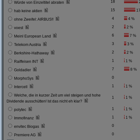
18
Würde von Einzeltitel abraten
15
1
hab keine aktien
4
4 %
ohne Zweifel: AIRBUS!!
2
2 %
voest
6
7 %
Meinl European Land
3
3 %
Telekom Austria
2
2 %
Berkshire-Hathaway
1
1 %
Raiffeisen INT
7
8 %
Goldadler
0
MorphoSys
1
1 %
Intercell
Welche, die in kurzer Zeit um viel steigen und hohe
1
1 %
Dividende ausschütten! Ist das nicht eh klar?
1
1 %
polytec
1
1 %
Immofinanz
0
envitec Biogas
0
Premiere AG