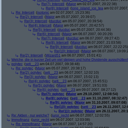
Re(7): Intercell
(
Major
am 02.07.2007, 20:22:38)
Re(8): Intercell
(
long_island_ice_tea
am 02.07.2007,
Re: Intercell
(
isotonic
am 02.07.2007, 15:23:36)
Re(2): Intercell
(
Major
am 05.07.2007, 20:39:07)
Re(3): Intercell
(
ducduc
am 05.07.2007, 20:39:54)
Re(4): Intercell
(
Major
am 05.07.2007, 20:42:57)
Re(5): Intercell
(
ducduc
am 05.07.2007, 20:44:36)
Re(6): Intercell
(
Major
am 06.07.2007, 00:20:29)
Re(7): Intercell
(
ducduc
am 06.07.2007, 09:27:42)
Re(8): Intercell
(
Major
am 06.07.2007, 21:03:58)
Re(9): Intercell
(
ducduc
am 06.07.2007, 22:22:25)
Re(10): Intercell
(
Major
am 08.07.2007, 19:09:
Re(2): Intercell
(
Wizard51
am 06.07.2007, 15:01:41)
Welche, die in kurzer Zeit um viel steigen und hohe Dividende ausschütten! 
polytec
(
seti__23
am 04.07.2007, 09:38:48)
Re: polytec
(
Major
am 05.07.2007, 20:38:17)
Re(2): polytec
(
seti__23
am 06.07.2007, 12:02:10)
Re(3): polytec
(
Major
am 06.07.2007, 15:02:13)
Re(4): polytec
(
seti__23
am 06.07.2007, 15:45:51)
Re(5): polytec
(
Major
am 06.07.2007, 19:51:03)
Re(6): polytec
(
seti__23
am 09.07.2007, 08:27:12)
Re(7): polytec
(
Major
am 29.10.2007, 12:08:54)
Re(8): polytec
(
seti__23
am 31.10.2007, 08:32:47)
Re(9): polytec
(
Major
am 31.10.2007, 09:07:08)
Re(10): polytec
(
seti__23
am 26.11.2007, 12:
Re(11): polytec
(
Major
am 26.11.2007, 20:1
Re: Aktien - nur welche?
(
juror_recht
am 06.07.2007, 12:02:55)
Immofinanz
(
juror_recht
am 06.07.2007, 12:03:08)
Re: Immofinanz
(
Major
am 06.07.2007, 14:57:20)