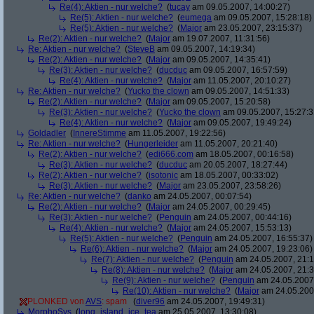
Re(4): Aktien - nur welche?
(
tucay
am 09.05.2007, 14:00:27)
Re(5): Aktien - nur welche?
(
eumega
am 09.05.2007, 15:28:18)
Re(5): Aktien - nur welche?
(
Major
am 23.05.2007, 23:15:37)
Re(2): Aktien - nur welche?
(
Major
am 19.07.2007, 11:31:56)
Re: Aktien - nur welche?
(
SteveB
am 09.05.2007, 14:19:34)
Re(2): Aktien - nur welche?
(
Major
am 09.05.2007, 14:35:41)
Re(3): Aktien - nur welche?
(
ducduc
am 09.05.2007, 16:57:59)
Re(4): Aktien - nur welche?
(
Major
am 11.05.2007, 20:10:27)
Re: Aktien - nur welche?
(
Yucko the clown
am 09.05.2007, 14:51:33)
Re(2): Aktien - nur welche?
(
Major
am 09.05.2007, 15:20:58)
Re(3): Aktien - nur welche?
(
Yucko the clown
am 09.05.2007, 15:27:3
Re(4): Aktien - nur welche?
(
Major
am 09.05.2007, 19:49:24)
Goldadler
(
InnereStimme
am 11.05.2007, 19:22:56)
Re: Aktien - nur welche?
(
Hungerleider
am 11.05.2007, 20:21:40)
Re(2): Aktien - nur welche?
(
edi666.com
am 18.05.2007, 00:16:58)
Re(3): Aktien - nur welche?
(
ducduc
am 20.05.2007, 18:27:44)
Re(2): Aktien - nur welche?
(
isotonic
am 18.05.2007, 00:33:02)
Re(3): Aktien - nur welche?
(
Major
am 23.05.2007, 23:58:26)
Re: Aktien - nur welche?
(
danko
am 24.05.2007, 00:07:54)
Re(2): Aktien - nur welche?
(
Major
am 24.05.2007, 00:29:45)
Re(3): Aktien - nur welche?
(
Penguin
am 24.05.2007, 00:44:16)
Re(4): Aktien - nur welche?
(
Major
am 24.05.2007, 15:53:13)
Re(5): Aktien - nur welche?
(
Penguin
am 24.05.2007, 16:55:37)
Re(6): Aktien - nur welche?
(
Major
am 24.05.2007, 19:23:06)
Re(7): Aktien - nur welche?
(
Penguin
am 24.05.2007, 21:1
Re(8): Aktien - nur welche?
(
Major
am 24.05.2007, 21:3
Re(9): Aktien - nur welche?
(
Penguin
am 24.05.2007,
Re(10): Aktien - nur welche?
(
Major
am 24.05.2007
PLONKED von
AVS
: spam
(
diver96
am 24.05.2007, 19:49:31)
MorphoSys
(
long_island_ice_tea
am 25.05.2007, 13:30:08)