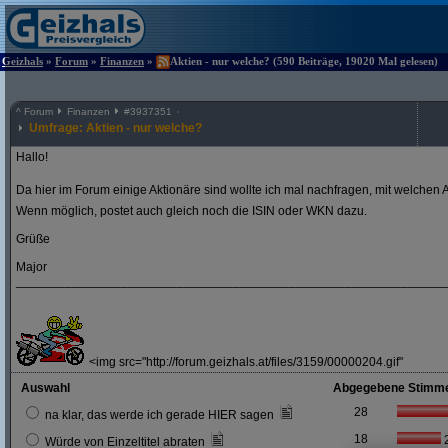
Geizhals
»
Forum
»
Finanzen
»
Aktien - nur welche? (590 Beiträge, 19020 Mal gelesen)
^
Forum
Finanzen
#
3937351
Umfrage: Aktien - nur welche?
Hallo!
Da hier im Forum einige Aktionäre sind wollte ich mal nachfragen, mit welchen A
Wenn möglich, postet auch gleich noch die ISIN oder WKN dazu.
Grüße
Major
_____________________________________________________________
<img src="http://forum.geizhals.at/files/3159/00000204.gif"
Auswahl
Abgegebene Stimm
28
na klar, das werde ich gerade HIER sagen
18
Würde von Einzeltitel abraten