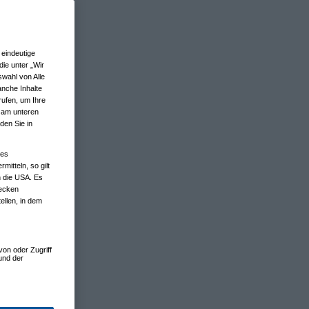
eindeutige
ie unter „Wir
wahl von Alle
anche Inhalte
rufen, um Ihre
n am unteren
den Sie in
nes
tteln, so gilt
n die USA. Es
wecken
ellen, in dem
von oder Zugriff
und der