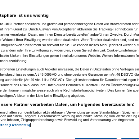
7 %
atsphäre ist uns wichtig
ere
1019
-Partner speichern und greifen auf personenbezogene Daten wie Browserdaten oder 
f Ihrem Gerät zu. Durch Auswahl von Akzeptieren aktivieren Sie Tracking-Technologien für d
artner verarbeiten Daten, um Ihnen Dienste bereitzustellen“ aufgeführten Zwecke. Durch Aus
 Widerruf Ihrer Einwilligung werden diese deaktiviert. Wenn Tracker deaktiviert sind, sind m
 möglicherweise nicht mehr so relevant für Sie. Sie können dieses Menü jederzeit wieder auf
 zu ändern oder Ihre Einwilligung zu widerrufen, indem Sie auf den Link Cookie-Einstellunge
eite klicken. Ihre Einstellungen gelten innerhalb unseres Website. Weitere Informationen fin
nschutzerklärung.
etroffenen Einstellungen auch Anbieter umfassen, die Daten in Drittstaaten ohne Vorliegen ei
itsbeschlusses gem Art 45 DSGVO und ohne geeignete Garantien gem Art 46 DSGVO übermi
gung auch hierfür (Art 49 Abs 1 lit a DSGVO). Dies gilt insbesondere für Datenübermittlungen i
esondere das Risiko, dass Ihre Daten durch Behörden zu Kontroll- und zu Überwachungsz
werden können, möglicherweise auch ohne Rechtsbehelfsmöglichkeiten. Dies können Sie abst
eweiligen Anbieter in der Liste keine Einwilligung abgeben.
nsere Partner verarbeiten Daten, um Folgendes bereitzustellen:
enschaften zur Identifikation aktiv abfragen. Verwendung genauer Standortdaten. Speichern 
ionen auf einem Endgerät. Personalisierte Werbung und Inhalte, Messung von Werbeleistung 
von Inhalten, Zielgruppenforschung sowie Entwicklung und Verbesserung von Angeboten.
rtner (Lieferanten)