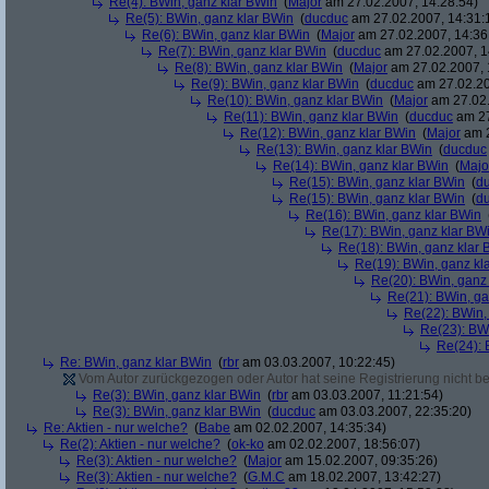
Re(4): BWin, ganz klar BWin
(
Major
am 27.02.2007, 14:28:54)
Re(5): BWin, ganz klar BWin
(
ducduc
am 27.02.2007, 14:31:
Re(6): BWin, ganz klar BWin
(
Major
am 27.02.2007, 14:36
Re(7): BWin, ganz klar BWin
(
ducduc
am 27.02.2007, 1
Re(8): BWin, ganz klar BWin
(
Major
am 27.02.2007, 
Re(9): BWin, ganz klar BWin
(
ducduc
am 27.02.20
Re(10): BWin, ganz klar BWin
(
Major
am 27.02.
Re(11): BWin, ganz klar BWin
(
ducduc
am 27
Re(12): BWin, ganz klar BWin
(
Major
am 2
Re(13): BWin, ganz klar BWin
(
ducduc
Re(14): BWin, ganz klar BWin
(
Majo
Re(15): BWin, ganz klar BWin
(
d
Re(15): BWin, ganz klar BWin
(
d
Re(16): BWin, ganz klar BWin
Re(17): BWin, ganz klar BW
Re(18): BWin, ganz klar 
Re(19): BWin, ganz kl
Re(20): BWin, ganz
Re(21): BWin, ga
Re(22): BWin,
Re(23): BW
Re(24): 
Re: BWin, ganz klar BWin
(
rbr
am 03.03.2007, 10:22:45)
Vom Autor zurückgezogen oder Autor hat seine Registrierung nicht bes
Re(3): BWin, ganz klar BWin
(
rbr
am 03.03.2007, 11:21:54)
Re(3): BWin, ganz klar BWin
(
ducduc
am 03.03.2007, 22:35:20)
Re: Aktien - nur welche?
(
Babe
am 02.02.2007, 14:35:34)
Re(2): Aktien - nur welche?
(
ok-ko
am 02.02.2007, 18:56:07)
Re(3): Aktien - nur welche?
(
Major
am 15.02.2007, 09:35:26)
Re(3): Aktien - nur welche?
(
G.M.C
am 18.02.2007, 13:42:27)