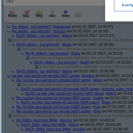
Konfi
Re: Aktien - nur welche?
(
jeanandre
am 02.02.2007, 14:05:07)
Re: Aktien - nur welche?
(
ducduc
am 02.02.2007, 14:16:16)
Re(2): Aktien - nur welche?
(
Major
am 03.02.2007, 10:17:47)
Vom Autor zurückgezogen oder Autor hat seine Registrierung nicht bestätig
Re(2): Aktien - nur welche?
(
Babe
am 02.02.2007, 14:25:08)
Vom Autor zurückgezogen oder Autor hat seine Registrierung nicht bes
Re(4): Aktien - nur welche?
(
Babe
am 02.02.2007, 14:29:14)
Vom Autor zurückgezogen oder Autor hat seine Registrierung nic
Re(6): Aktien - nur welche?
(
Babe
am 02.02.2007, 14:32:04)
Vom Autor zurückgezogen oder Autor hat seine Registrierun
Re(2): Aktien - nur welche?
(
Major
am 03.02.2007, 18:46:59)
na klar, das werde ich gerade HIER sagen
(
kaukus
am 02.02.2007, 14:31:
Re: na klar, das werde ich gerade HIER sagen
(
Major
am 02.02.2007, 1
Vom Autor zurückgezogen oder Autor hat seine Registrierung nicht bes
Re(2): na klar, das werde ich gerade HIER sagen
(
extrem_oaga_nick
Re(3): na klar, das werde ich gerade HIER sagen
(
Major
am 15.04.
Re: na klar, das werde ich gerade HIER sagen
(
matrix
am 02.02.2007, 1
Re(2): na klar, das werde ich gerade HIER sagen
(
Babe
am 02.02.200
Re: na klar, das werde ich gerade HIER sagen
(
Kub
am 27.02.2007, 15:
Re: na klar, das werde ich gerade HIER sagen
(
Beel
am 04.03.2007, 16:
Vom Autor zurückgezogen oder Autor hat seine Registrierung nicht bestätig
Re: BWin, ganz klar BWin
(
ducduc
am 02.02.2007, 14:46:24)
Re(2): BWin, ganz klar BWin
(
Major
am 04.02.2007, 20:56:28)
Re(3): BWin, ganz klar BWin
(
ducduc
am 26.02.2007, 12:36:19)