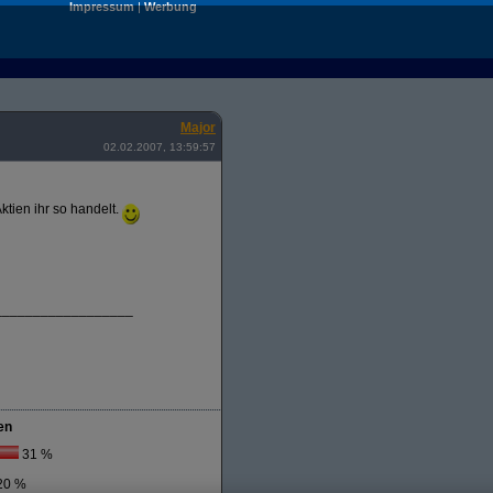
Impressum
|
Werbung
Major
02.02.2007, 13:59:57
ktien ihr so handelt.
__________________
en
31 %
20 %