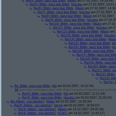
Re(4): BWin, ganz klar BWin
(
Major
am 27.02.2007, 14:28:54)
Re(5): BWin, ganz klar BWin
(
ducduc
am 27.02.2007, 14:31:
Re(6): BWin, ganz klar BWin
(
Major
am 27.02.2007, 14:36
Re(7): BWin, ganz klar BWin
(
ducduc
am 27.02.2007, 1
Re(8): BWin, ganz klar BWin
(
Major
am 27.02.2007, 
Re(9): BWin, ganz klar BWin
(
ducduc
am 27.02.20
Re(10): BWin, ganz klar BWin
(
Major
am 27.02.
Re(11): BWin, ganz klar BWin
(
ducduc
am 27
Re(12): BWin, ganz klar BWin
(
Major
am 2
Re(13): BWin, ganz klar BWin
(
ducduc
Re(14): BWin, ganz klar BWin
(
Majo
Re(15): BWin, ganz klar BWin
(
d
Re(15): BWin, ganz klar BWin
(
d
Re(16): BWin, ganz klar BWin
Re(17): BWin, ganz klar BW
Re(18): BWin, ganz klar 
Re(19): BWin, ganz kl
Re(20): BWin, ganz
Re(21): BWin, ga
Re(22): BWin,
Re(23): BW
Re(24): 
Re: BWin, ganz klar BWin
(
rbr
am 03.03.2007, 10:22:45)
Vom Autor zurückgezogen oder Autor hat seine Registrierung nicht bes
Re(3): BWin, ganz klar BWin
(
rbr
am 03.03.2007, 11:21:54)
Re(3): BWin, ganz klar BWin
(
ducduc
am 03.03.2007, 22:35:20)
Re: Aktien - nur welche?
(
Babe
am 02.02.2007, 14:35:34)
Re(2): Aktien - nur welche?
(
ok-ko
am 02.02.2007, 18:56:07)
Re(3): Aktien - nur welche?
(
Major
am 15.02.2007, 09:35:26)
Re(3): Aktien - nur welche?
(
G.M.C
am 18.02.2007, 13:42:27)