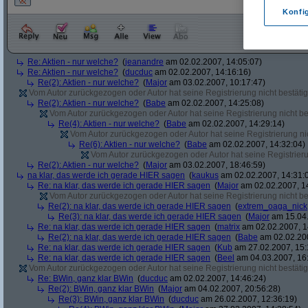
Konfi
Re: Aktien - nur welche?
(
jeanandre
am 02.02.2007, 14:05:07)
Re: Aktien - nur welche?
(
ducduc
am 02.02.2007, 14:16:16)
Re(2): Aktien - nur welche?
(
Major
am 03.02.2007, 10:17:47)
Vom Autor zurückgezogen oder Autor hat seine Registrierung nicht bestätig
Re(2): Aktien - nur welche?
(
Babe
am 02.02.2007, 14:25:08)
Vom Autor zurückgezogen oder Autor hat seine Registrierung nicht bes
Re(4): Aktien - nur welche?
(
Babe
am 02.02.2007, 14:29:14)
Vom Autor zurückgezogen oder Autor hat seine Registrierung nic
Re(6): Aktien - nur welche?
(
Babe
am 02.02.2007, 14:32:04)
Vom Autor zurückgezogen oder Autor hat seine Registrierun
Re(2): Aktien - nur welche?
(
Major
am 03.02.2007, 18:46:59)
na klar, das werde ich gerade HIER sagen
(
kaukus
am 02.02.2007, 14:31:
Re: na klar, das werde ich gerade HIER sagen
(
Major
am 02.02.2007, 1
Vom Autor zurückgezogen oder Autor hat seine Registrierung nicht bes
Re(2): na klar, das werde ich gerade HIER sagen
(
extrem_oaga_nick
Re(3): na klar, das werde ich gerade HIER sagen
(
Major
am 15.04.
Re: na klar, das werde ich gerade HIER sagen
(
matrix
am 02.02.2007, 1
Re(2): na klar, das werde ich gerade HIER sagen
(
Babe
am 02.02.200
Re: na klar, das werde ich gerade HIER sagen
(
Kub
am 27.02.2007, 15:
Re: na klar, das werde ich gerade HIER sagen
(
Beel
am 04.03.2007, 16:
Vom Autor zurückgezogen oder Autor hat seine Registrierung nicht bestätig
Re: BWin, ganz klar BWin
(
ducduc
am 02.02.2007, 14:46:24)
Re(2): BWin, ganz klar BWin
(
Major
am 04.02.2007, 20:56:28)
Re(3): BWin, ganz klar BWin
(
ducduc
am 26.02.2007, 12:36:19)