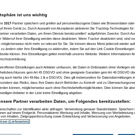
7 %
atsphäre ist uns wichtig
ere
1017
-Partner speichern und greifen auf personenbezogene Daten wie Browserdaten oder 
f Ihrem Gerät zu. Durch Auswahl von Akzeptieren aktivieren Sie Tracking-Technologien für d
artner verarbeiten Daten, um Ihnen Dienste bereitzustellen“ aufgeführten Zwecke. Durch Aus
 Widerruf Ihrer Einwilligung werden diese deaktiviert. Wenn Tracker deaktiviert sind, sind m
 möglicherweise nicht mehr so relevant für Sie. Sie können dieses Menü jederzeit wieder auf
 zu ändern oder Ihre Einwilligung zu widerrufen, indem Sie auf den Link Cookie-Einstellunge
eite klicken. Ihre Einstellungen gelten innerhalb unseres Website. Weitere Informationen fin
nschutzerklärung.
etroffenen Einstellungen auch Anbieter umfassen, die Daten in Drittstaaten ohne Vorliegen ei
itsbeschlusses gem Art 45 DSGVO und ohne geeignete Garantien gem Art 46 DSGVO übermi
gung auch hierfür (Art 49 Abs 1 lit a DSGVO). Dies gilt insbesondere für Datenübermittlungen i
esondere das Risiko, dass Ihre Daten durch Behörden zu Kontroll- und zu Überwachungsz
werden können, möglicherweise auch ohne Rechtsbehelfsmöglichkeiten. Dies können Sie abst
eweiligen Anbieter in der Liste keine Einwilligung abgeben.
nsere Partner verarbeiten Daten, um Folgendes bereitzustellen:
enschaften zur Identifikation aktiv abfragen. Verwendung genauer Standortdaten. Speichern 
ionen auf einem Endgerät. Personalisierte Werbung und Inhalte, Messung von Werbeleistung 
von Inhalten, Zielgruppenforschung sowie Entwicklung und Verbesserung von Angeboten.
rtner (Lieferanten)