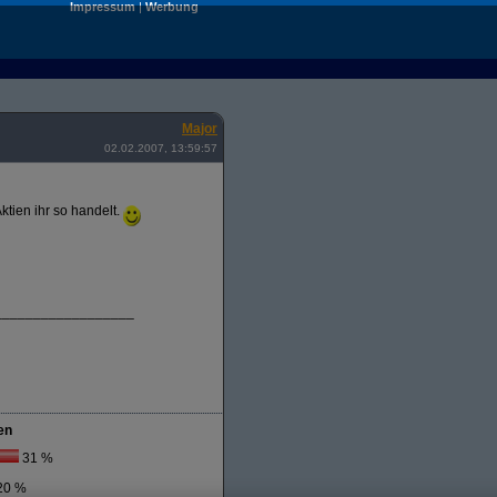
Impressum
|
Werbung
Major
02.02.2007, 13:59:57
ktien ihr so handelt.
__________________
en
31 %
20 %