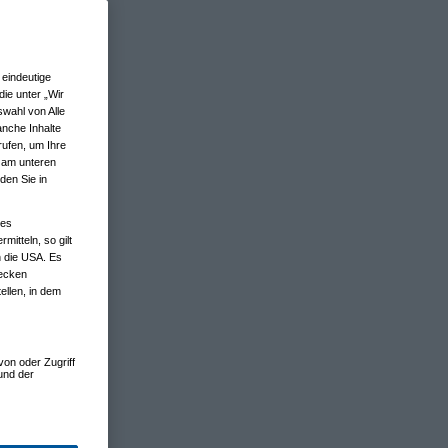
eindeutige
ie unter „Wir
wahl von Alle
anche Inhalte
rufen, um Ihre
n am unteren
den Sie in
nes
tteln, so gilt
n die USA. Es
wecken
ellen, in dem
von oder Zugriff
und der