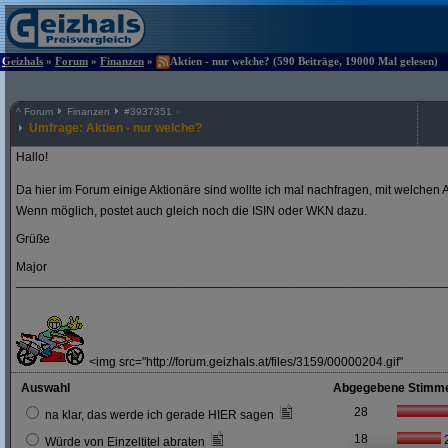
Geizhals
»
Forum
»
Finanzen
»
Aktien - nur welche? (590 Beiträge, 19000 Mal gelesen)
^
Forum
Finanzen
#
3937351
Umfrage: Aktien - nur welche?
Hallo!
Da hier im Forum einige Aktionäre sind wollte ich mal nachfragen, mit welchen A
Wenn möglich, postet auch gleich noch die ISIN oder WKN dazu.
Grüße
Major
_____________________________________________________________
<img src="http://forum.geizhals.at/files/3159/00000204.gif"
Auswahl
Abgegebene Stimm
28
na klar, das werde ich gerade HIER sagen
18
Würde von Einzeltitel abraten