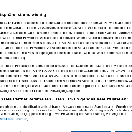
7 %
atsphäre ist uns wichtig
ere
1017
-Partner speichern und greifen auf personenbezogene Daten wie Browserdaten oder 
f Ihrem Gerät zu. Durch Auswahl von Akzeptieren aktivieren Sie Tracking-Technologien für d
artner verarbeiten Daten, um Ihnen Dienste bereitzustellen“ aufgeführten Zwecke. Durch Aus
 Widerruf Ihrer Einwilligung werden diese deaktiviert. Wenn Tracker deaktiviert sind, sind m
 möglicherweise nicht mehr so relevant für Sie. Sie können dieses Menü jederzeit wieder auf
 zu ändern oder Ihre Einwilligung zu widerrufen, indem Sie auf den Link Cookie-Einstellunge
eite klicken. Ihre Einstellungen gelten innerhalb unseres Website. Weitere Informationen fin
nschutzerklärung.
etroffenen Einstellungen auch Anbieter umfassen, die Daten in Drittstaaten ohne Vorliegen ei
itsbeschlusses gem Art 45 DSGVO und ohne geeignete Garantien gem Art 46 DSGVO übermi
gung auch hierfür (Art 49 Abs 1 lit a DSGVO). Dies gilt insbesondere für Datenübermittlungen i
esondere das Risiko, dass Ihre Daten durch Behörden zu Kontroll- und zu Überwachungsz
werden können, möglicherweise auch ohne Rechtsbehelfsmöglichkeiten. Dies können Sie abst
eweiligen Anbieter in der Liste keine Einwilligung abgeben.
nsere Partner verarbeiten Daten, um Folgendes bereitzustellen:
enschaften zur Identifikation aktiv abfragen. Verwendung genauer Standortdaten. Speichern 
ionen auf einem Endgerät. Personalisierte Werbung und Inhalte, Messung von Werbeleistung 
von Inhalten, Zielgruppenforschung sowie Entwicklung und Verbesserung von Angeboten.
rtner (Lieferanten)