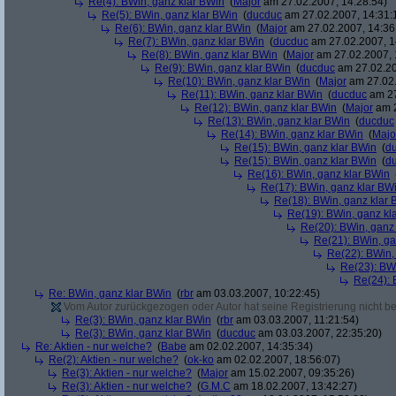
Re(4): BWin, ganz klar BWin
(
Major
am 27.02.2007, 14:28:54)
Re(5): BWin, ganz klar BWin
(
ducduc
am 27.02.2007, 14:31:
Re(6): BWin, ganz klar BWin
(
Major
am 27.02.2007, 14:36
Re(7): BWin, ganz klar BWin
(
ducduc
am 27.02.2007, 1
Re(8): BWin, ganz klar BWin
(
Major
am 27.02.2007, 
Re(9): BWin, ganz klar BWin
(
ducduc
am 27.02.20
Re(10): BWin, ganz klar BWin
(
Major
am 27.02.
Re(11): BWin, ganz klar BWin
(
ducduc
am 27
Re(12): BWin, ganz klar BWin
(
Major
am 2
Re(13): BWin, ganz klar BWin
(
ducduc
Re(14): BWin, ganz klar BWin
(
Majo
Re(15): BWin, ganz klar BWin
(
d
Re(15): BWin, ganz klar BWin
(
d
Re(16): BWin, ganz klar BWin
Re(17): BWin, ganz klar BW
Re(18): BWin, ganz klar 
Re(19): BWin, ganz kl
Re(20): BWin, ganz
Re(21): BWin, ga
Re(22): BWin,
Re(23): BW
Re(24): 
Re: BWin, ganz klar BWin
(
rbr
am 03.03.2007, 10:22:45)
Vom Autor zurückgezogen oder Autor hat seine Registrierung nicht bes
Re(3): BWin, ganz klar BWin
(
rbr
am 03.03.2007, 11:21:54)
Re(3): BWin, ganz klar BWin
(
ducduc
am 03.03.2007, 22:35:20)
Re: Aktien - nur welche?
(
Babe
am 02.02.2007, 14:35:34)
Re(2): Aktien - nur welche?
(
ok-ko
am 02.02.2007, 18:56:07)
Re(3): Aktien - nur welche?
(
Major
am 15.02.2007, 09:35:26)
Re(3): Aktien - nur welche?
(
G.M.C
am 18.02.2007, 13:42:27)