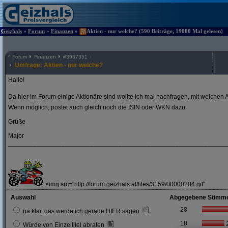
Geizhals
»
Forum
»
Finanzen
»
Aktien - nur welche? (590 Beiträge, 19000 Mal gelesen)
^
Forum
Finanzen
#
3937351
Umfrage: Aktien - nur welche?
Hallo!
Da hier im Forum einige Aktionäre sind wollte ich mal nachfragen, mit welchen A
Wenn möglich, postet auch gleich noch die ISIN oder WKN dazu.
Grüße
Major
_____________________________________________________________
<img src="http://forum.geizhals.at/files/3159/00000204.gif"
Auswahl
Abgegebene Stimm
28
na klar, das werde ich gerade HIER sagen
18
Würde von Einzeltitel abraten