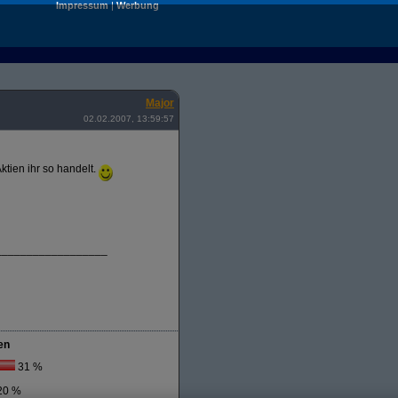
Impressum
|
Werbung
Major
02.02.2007, 13:59:57
ktien ihr so handelt.
__________________
en
31 %
20 %