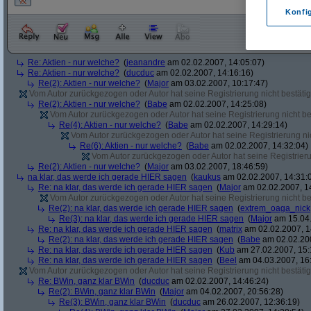
Konfi
Re: Aktien - nur welche?
(
jeanandre
am 02.02.2007, 14:05:07)
Re: Aktien - nur welche?
(
ducduc
am 02.02.2007, 14:16:16)
Re(2): Aktien - nur welche?
(
Major
am 03.02.2007, 10:17:47)
Vom Autor zurückgezogen oder Autor hat seine Registrierung nicht bestätig
Re(2): Aktien - nur welche?
(
Babe
am 02.02.2007, 14:25:08)
Vom Autor zurückgezogen oder Autor hat seine Registrierung nicht bes
Re(4): Aktien - nur welche?
(
Babe
am 02.02.2007, 14:29:14)
Vom Autor zurückgezogen oder Autor hat seine Registrierung nic
Re(6): Aktien - nur welche?
(
Babe
am 02.02.2007, 14:32:04)
Vom Autor zurückgezogen oder Autor hat seine Registrierun
Re(2): Aktien - nur welche?
(
Major
am 03.02.2007, 18:46:59)
na klar, das werde ich gerade HIER sagen
(
kaukus
am 02.02.2007, 14:31:
Re: na klar, das werde ich gerade HIER sagen
(
Major
am 02.02.2007, 1
Vom Autor zurückgezogen oder Autor hat seine Registrierung nicht bes
Re(2): na klar, das werde ich gerade HIER sagen
(
extrem_oaga_nick
Re(3): na klar, das werde ich gerade HIER sagen
(
Major
am 15.04.
Re: na klar, das werde ich gerade HIER sagen
(
matrix
am 02.02.2007, 1
Re(2): na klar, das werde ich gerade HIER sagen
(
Babe
am 02.02.200
Re: na klar, das werde ich gerade HIER sagen
(
Kub
am 27.02.2007, 15:
Re: na klar, das werde ich gerade HIER sagen
(
Beel
am 04.03.2007, 16:
Vom Autor zurückgezogen oder Autor hat seine Registrierung nicht bestätig
Re: BWin, ganz klar BWin
(
ducduc
am 02.02.2007, 14:46:24)
Re(2): BWin, ganz klar BWin
(
Major
am 04.02.2007, 20:56:28)
Re(3): BWin, ganz klar BWin
(
ducduc
am 26.02.2007, 12:36:19)