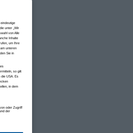
eindeutige
ie unter „Wir
wahl von Alle
anche Inhalte
rufen, um Ihre
n am unteren
den Sie in
nes
tteln, so gilt
n die USA. Es
wecken
ellen, in dem
von oder Zugriff
und der