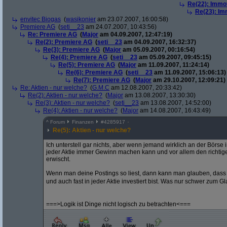
Re(22): Immo
Re(23): Im
envitec Biogas
(
wasikonier
am 23.07.2007, 16:00:58)
Premiere AG
(
seti__23
am 24.07.2007, 10:43:56)
Re: Premiere AG
(
Major
am 04.09.2007, 12:47:19)
Re(2): Premiere AG
(
seti__23
am 04.09.2007, 16:32:37)
Re(3): Premiere AG
(
Major
am 05.09.2007, 00:16:54)
Re(4): Premiere AG
(
seti__23
am 05.09.2007, 09:45:15)
Re(5): Premiere AG
(
Major
am 11.09.2007, 11:24:14)
Re(6): Premiere AG
(
seti__23
am 11.09.2007, 15:06:13)
Re(7): Premiere AG
(
Major
am 29.10.2007, 12:09:21)
Re: Aktien - nur welche?
(
G.M.C
am 12.08.2007, 20:33:42)
Re(2): Aktien - nur welche?
(
Major
am 13.08.2007, 13:30:30)
Re(3): Aktien - nur welche?
(
seti__23
am 13.08.2007, 14:52:00)
Re(4): Aktien - nur welche?
(
Major
am 14.08.2007, 16:43:49)
^
Forum
Finanzen
#
4285917
Re(5): Aktien - nur welche?
Ich unterstell gar nichts, aber wenn jemand wirklich an der Börse 
jeder Aktie immer Gewinn machen kann und vor allem den richtigen
erwischt.
Wenn man deine Postings so liest, dann kann man glauben, dass
und auch fast in jeder Aktie investiert bist. Was nur schwer zum Gl
===>Logik ist Dinge nicht logisch zu betrachten<===