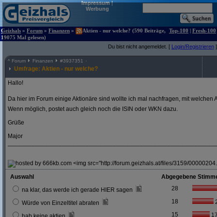
Impressum
|
Werbung
Geizhals
»
Forum
»
Finanzen
»
Aktien - nur welche? (590 Beiträge,
Top-100
|
Fresh-100
19075 Mal gelesen)
Du bist nicht angemeldet. [
Login/Registrieren
]
^
Forum
Finanzen
#
3937351
Umfrage: Aktien - nur welche?
Hallo!
Da hier im Forum einige Aktionäre sind wollte ich mal nachfragen, mit welchen A
Wenn möglich, postet auch gleich noch die ISIN oder WKN dazu.
Grüße
Major
_____________________________________________________________
<img src="http://forum.geizhals.at/files/3159/00000204.
Auswahl
Abgegebene Stimm
28
na klar, das werde ich gerade HIER sagen
18
Würde von Einzeltitel abraten
15
1
hab keine aktien