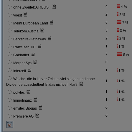
4
4 %
ohne Zweifel: AIRBUS!!
2
2 %
voest
6
7 %
Meinl European Land
3
3 %
Telekom Austria
2
2 %
Berkshire-Hathaway
1
1 %
Raiffeisen INT
7
8 %
Goldadler
0
MorphoSys
1
1 %
Intercell
Welche, die in kurzer Zeit um viel steigen und hohe
1
1 %
Dividende ausschütten! Ist das nicht eh klar?
1
1 %
polytec
1
1 %
Immofinanz
0
envitec Biogas
0
Premiere AG