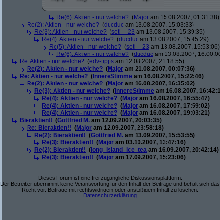
Re(6): Aktien - nur welche?
(
Major
am 15.08.2007, 01:31:38)
Re(2): Aktien - nur welche?
(
ducduc
am 13.08.2007, 15:03:33)
Re(3): Aktien - nur welche?
(
seti__23
am 13.08.2007, 15:39:35)
Re(4): Aktien - nur welche?
(
ducduc
am 13.08.2007, 15:45:29)
Re(5): Aktien - nur welche?
(
seti__23
am 13.08.2007, 15:53:06)
Re(6): Aktien - nur welche?
(
ducduc
am 13.08.2007, 16:00:0
Re: Aktien - nur welche?
(
edv-tipps
am 12.08.2007, 21:18:55)
Re(2): Aktien - nur welche?
(
Major
am 21.08.2007, 00:07:36)
Re: Aktien - nur welche?
(
InnereStimme
am 16.08.2007, 15:22:46)
Re(2): Aktien - nur welche?
(
Major
am 16.08.2007, 16:35:02)
Re(3): Aktien - nur welche?
(
InnereStimme
am 16.08.2007, 16:42:1
Re(4): Aktien - nur welche?
(
Major
am 16.08.2007, 16:55:47)
Re(4): Aktien - nur welche?
(
Major
am 16.08.2007, 17:59:02)
Re(4): Aktien - nur welche?
(
Major
am 16.08.2007, 19:03:21)
Bieraktien!!
(
Gottfried M.
am 12.09.2007, 20:03:35)
Re: Bieraktien!!
(
Major
am 12.09.2007, 23:58:18)
Re(2): Bieraktien!!
(
Gottfried M.
am 13.09.2007, 15:53:55)
Re(3): Bieraktien!!
(
Major
am 03.10.2007, 13:47:16)
Re(2): Bieraktien!!
(
long_island_ice_tea
am 16.09.2007, 20:42:14)
Re(3): Bieraktien!!
(
Major
am 17.09.2007, 15:23:06)
Dieses Forum ist eine frei zugängliche Diskussionsplattform.
Der Betreiber übernimmt keine Verantwortung für den Inhalt der Beiträge und behält sich das
Recht vor, Beiträge mit rechtswidrigem oder anstößigem Inhalt zu löschen.
Datenschutzerklärung