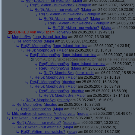
Re(4): Aktien - nur welche?
(
Major
am 24.05.2007, 15:53:13)
Re(5): Aktien - nur welche?
(
Penguin
am 24.05.2007, 16:55:37)
Re(6): Aktien - nur welche?
(
Major
am 24.05.2007, 19:23:06)
Re(7): Aktien - nur welche?
(
Penguin
am 24.05.2007, 21:1
Re(8): Aktien - nur welche?
(
Major
am 24.05.2007, 21:3
Re(9): Aktien - nur welche?
(
Penguin
am 24.05.2007,
Re(10): Aktien - nur welche?
(
Major
am 24.05.2007
PLONKED von
AVS
: spam
(
diver96
am 24.05.2007, 19:49:31)
MorphoSys
(
long_island_ice_tea
am 25.05.2007, 13:30:08)
Re: MorphoSys
(
Major
am 25.05.2007, 14:13:23)
Re(2): MorphoSys
(
long_island_ice_tea
am 25.05.2007, 14:23:54)
Re(3): MorphoSys
(
Major
am 25.05.2007, 15:13:43)
Re(4): MorphoSys
(
long_island_ice_tea
am 25.05.2007, 16:08:
Vom Autor zurückgezogen oder Autor hat seine Registrierung 
Re(6): MorphoSys
(
long_island_ice_tea
am 25.05.2007, 1
Re(6): MorphoSys
(
Major
am 25.05.2007, 16:55:51)
Re(7): MorphoSys
(
juror_recht
am 06.07.2007, 15:55:2
Re(5): MorphoSys
(
Major
am 25.05.2007, 17:16:18)
Re(4): MorphoSys
(
ducduc
am 25.05.2007, 16:36:29)
Re(5): MorphoSys
(
Major
am 25.05.2007, 16:53:48)
Re(6): MorphoSys
(
ducduc
am 25.05.2007, 16:56:09)
Re(7): MorphoSys
(
Major
am 25.05.2007, 17:14:18)
Re(3): MorphoSys
(
muhrly
am 25.05.2007, 16:16:05)
Re: MorphoSys
(
ducduc
am 25.05.2007, 16:37:03)
Re(2): MorphoSys
(
Major
am 25.05.2007, 16:56:54)
Milchpulver, ich sage nur Milchpulver...
(
nergal
am 25.05.2007, 16:49:04)
Re: Aktien - nur welche?
(
nikolay
am 05.06.2007, 19:36:17)
Re(2): Aktien - nur welche?
(
isotonic
am 06.06.2007, 13:22:11)
Re(2): Aktien - nur welche?
(
Major
am 06.06.2007, 14:26:19)
Re(3): Aktien - nur welche?
(
tucay
am 06.06.2007, 18:17:39)