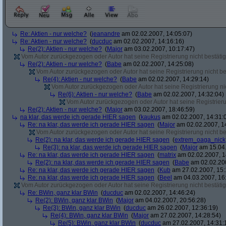
Re: Aktien - nur welche?
(
jeanandre
am 02.02.2007, 14:05:07)
Re: Aktien - nur welche?
(
ducduc
am 02.02.2007, 14:16:16)
Re(2): Aktien - nur welche?
(
Major
am 03.02.2007, 10:17:47)
Vom Autor zurückgezogen oder Autor hat seine Registrierung nicht bestätig
Re(2): Aktien - nur welche?
(
Babe
am 02.02.2007, 14:25:08)
Vom Autor zurückgezogen oder Autor hat seine Registrierung nicht bes
Re(4): Aktien - nur welche?
(
Babe
am 02.02.2007, 14:29:14)
Vom Autor zurückgezogen oder Autor hat seine Registrierung nic
Re(6): Aktien - nur welche?
(
Babe
am 02.02.2007, 14:32:04)
Vom Autor zurückgezogen oder Autor hat seine Registrierun
Re(2): Aktien - nur welche?
(
Major
am 03.02.2007, 18:46:59)
na klar, das werde ich gerade HIER sagen
(
kaukus
am 02.02.2007, 14:31:
Re: na klar, das werde ich gerade HIER sagen
(
Major
am 02.02.2007, 1
Vom Autor zurückgezogen oder Autor hat seine Registrierung nicht bes
Re(2): na klar, das werde ich gerade HIER sagen
(
extrem_oaga_nick
Re(3): na klar, das werde ich gerade HIER sagen
(
Major
am 15.04.
Re: na klar, das werde ich gerade HIER sagen
(
matrix
am 02.02.2007, 1
Re(2): na klar, das werde ich gerade HIER sagen
(
Babe
am 02.02.200
Re: na klar, das werde ich gerade HIER sagen
(
Kub
am 27.02.2007, 15:
Re: na klar, das werde ich gerade HIER sagen
(
Beel
am 04.03.2007, 16:
Vom Autor zurückgezogen oder Autor hat seine Registrierung nicht bestätig
Re: BWin, ganz klar BWin
(
ducduc
am 02.02.2007, 14:46:24)
Re(2): BWin, ganz klar BWin
(
Major
am 04.02.2007, 20:56:28)
Re(3): BWin, ganz klar BWin
(
ducduc
am 26.02.2007, 12:36:19)
Re(4): BWin, ganz klar BWin
(
Major
am 27.02.2007, 14:28:54)
Re(5): BWin, ganz klar BWin
(
ducduc
am 27.02.2007, 14:31: