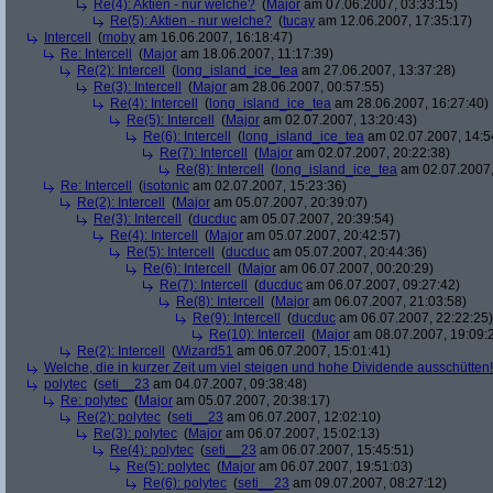
Re(4): Aktien - nur welche?
(
Major
am 07.06.2007, 03:33:15)
Re(5): Aktien - nur welche?
(
tucay
am 12.06.2007, 17:35:17)
Intercell
(
moby
am 16.06.2007, 16:18:47)
Re: Intercell
(
Major
am 18.06.2007, 11:17:39)
Re(2): Intercell
(
long_island_ice_tea
am 27.06.2007, 13:37:28)
Re(3): Intercell
(
Major
am 28.06.2007, 00:57:55)
Re(4): Intercell
(
long_island_ice_tea
am 28.06.2007, 16:27:40)
Re(5): Intercell
(
Major
am 02.07.2007, 13:20:43)
Re(6): Intercell
(
long_island_ice_tea
am 02.07.2007, 14:5
Re(7): Intercell
(
Major
am 02.07.2007, 20:22:38)
Re(8): Intercell
(
long_island_ice_tea
am 02.07.2007,
Re: Intercell
(
isotonic
am 02.07.2007, 15:23:36)
Re(2): Intercell
(
Major
am 05.07.2007, 20:39:07)
Re(3): Intercell
(
ducduc
am 05.07.2007, 20:39:54)
Re(4): Intercell
(
Major
am 05.07.2007, 20:42:57)
Re(5): Intercell
(
ducduc
am 05.07.2007, 20:44:36)
Re(6): Intercell
(
Major
am 06.07.2007, 00:20:29)
Re(7): Intercell
(
ducduc
am 06.07.2007, 09:27:42)
Re(8): Intercell
(
Major
am 06.07.2007, 21:03:58)
Re(9): Intercell
(
ducduc
am 06.07.2007, 22:22:25)
Re(10): Intercell
(
Major
am 08.07.2007, 19:09:
Re(2): Intercell
(
Wizard51
am 06.07.2007, 15:01:41)
Welche, die in kurzer Zeit um viel steigen und hohe Dividende ausschütten! 
polytec
(
seti__23
am 04.07.2007, 09:38:48)
Re: polytec
(
Major
am 05.07.2007, 20:38:17)
Re(2): polytec
(
seti__23
am 06.07.2007, 12:02:10)
Re(3): polytec
(
Major
am 06.07.2007, 15:02:13)
Re(4): polytec
(
seti__23
am 06.07.2007, 15:45:51)
Re(5): polytec
(
Major
am 06.07.2007, 19:51:03)
Re(6): polytec
(
seti__23
am 09.07.2007, 08:27:12)