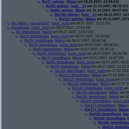
Re(7): polytec
(
Major
am 29.10.2007, 12:08:54)
Re(8): polytec
(
seti__23
am 31.10.2007, 08:32:47)
Re(9): polytec
(
Major
am 31.10.2007, 09:07:08)
Re(10): polytec
(
seti__23
am 26.11.2007, 12:
Re(11): polytec
(
Major
am 26.11.2007, 20:1
Re: Aktien - nur welche?
(
juror_recht
am 06.07.2007, 12:02:55)
Immofinanz
(
juror_recht
am 06.07.2007, 12:03:08)
Re: Immofinanz
(
Major
am 06.07.2007, 14:57:20)
Re(2): Immofinanz
(
juror_recht
am 06.07.2007, 15:50:50)
Re(3): Immofinanz
(
Major
am 06.07.2007, 19:48:34)
Re(4): Immofinanz
(
juror_recht
am 09.07.2007, 08:28:52)
Re(5): Immofinanz
(
Major
am 24.07.2007, 15:42:11)
Re(6): Immofinanz
(
juror_recht
am 25.07.2007, 08:28:39)
Re(7): Immofinanz
(
Major
am 25.07.2007, 16:07:39)
Re(8): Immofinanz
(
juror_recht
am 26.07.2007, 08:2
Re(9): Immofinanz
(
Major
am 26.07.2007, 12:22:3
Re(10): Immofinanz
(
juror_recht
am 27.07.2007
Re(11): Immofinanz
(
Major
am 27.07.2007, 0
Re(12): Immofinanz
(
juror_recht
am 27.07
Re(13): Immofinanz
(
Major
am 27.07.2
Re(14): Immofinanz
(
juror_recht
am 
Re(15): Immofinanz
(
Major
am 28
Re(15): Immofinanz
(
Major
am 30
Re(16): Immofinanz
(
juror_rec
Re(17): Immofinanz
(
Major
Re(17): Immofinanz
(
Major
Re(18): Immofinanz
(
ju
Re(19): Immofinanz
(
Re(20): Immofinan
Re(21): Immofin