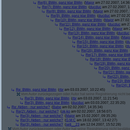
Re(6): BWin, ganz klar BWin
(
Major
am 27.02.2007, 14:36
Re(7): BWin, ganz klar BWin
(
ducduc
am 27.02.2007, 1
Re(8): BWin, ganz klar BWin
(
Major
am 27.02.2007, 
Re(9): BWin, ganz klar BWin
(
ducduc
am 27.02.20
Re(10): BWin, ganz klar BWin
(
Major
am 27.02.
Re(11): BWin, ganz klar BWin
(
ducduc
am 27
Re(12): BWin, ganz klar BWin
(
Major
am 2
Re(13): BWin, ganz klar BWin
(
ducduc
Re(14): BWin, ganz klar BWin
(
Majo
Re(15): BWin, ganz klar BWin
(
d
Re(15): BWin, ganz klar BWin
(
d
Re(16): BWin, ganz klar BWin
Re(17): BWin, ganz klar BW
Re(18): BWin, ganz klar 
Re(19): BWin, ganz kl
Re(20): BWin, ganz
Re(21): BWin, ga
Re(22): BWin,
Re(23): BW
Re(24): 
Re: BWin, ganz klar BWin
(
rbr
am 03.03.2007, 10:22:45)
Vom Autor zurückgezogen oder Autor hat seine Registrierung nicht bes
Re(3): BWin, ganz klar BWin
(
rbr
am 03.03.2007, 11:21:54)
Re(3): BWin, ganz klar BWin
(
ducduc
am 03.03.2007, 22:35:20)
Re: Aktien - nur welche?
(
Babe
am 02.02.2007, 14:35:34)
Re(2): Aktien - nur welche?
(
ok-ko
am 02.02.2007, 18:56:07)
Re(3): Aktien - nur welche?
(
Major
am 15.02.2007, 09:35:26)
Re(3): Aktien - nur welche?
(
G.M.C
am 18.02.2007, 13:42:27)
Re(3): Aktien - nur welche?
(
seti__23
am 12.04.2007, 15:52:28)
Vom Autor zurückgezogen oder Autor hat seine Registrierung nicht bestätig