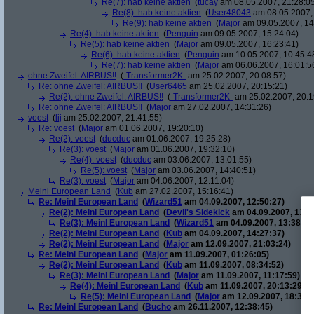
Re(7): hab keine aktien
(
tucay
am 08.05.2007, 21:28:0
Re(8): hab keine aktien
(
User48043
am 08.05.2007, 
Re(9): hab keine aktien
(
Major
am 09.05.2007, 14
Re(4): hab keine aktien
(
Penguin
am 09.05.2007, 15:24:04)
Re(5): hab keine aktien
(
Major
am 09.05.2007, 16:23:41)
Re(6): hab keine aktien
(
Penguin
am 10.05.2007, 10:45:4
Re(7): hab keine aktien
(
Major
am 06.06.2007, 16:01:5
ohne Zweifel: AIRBUS!!
(
-Transformer2K-
am 25.02.2007, 20:08:57)
Re: ohne Zweifel: AIRBUS!!
(
User6465
am 25.02.2007, 20:15:21)
Re(2): ohne Zweifel: AIRBUS!!
(
-Transformer2K-
am 25.02.2007, 20:1
Re: ohne Zweifel: AIRBUS!!
(
Major
am 27.02.2007, 14:31:26)
voest
(
lij
am 25.02.2007, 21:41:55)
Re: voest
(
Major
am 01.06.2007, 19:20:10)
Re(2): voest
(
ducduc
am 01.06.2007, 19:25:28)
Re(3): voest
(
Major
am 01.06.2007, 19:32:10)
Re(4): voest
(
ducduc
am 03.06.2007, 13:01:55)
Re(5): voest
(
Major
am 03.06.2007, 14:40:51)
Re(3): voest
(
Major
am 04.06.2007, 12:11:04)
Meinl European Land
(
Kub
am 27.02.2007, 15:16:41)
Re: Meinl European Land
(
Wizard51
am 04.09.2007, 12:50:27)
Re(2): Meinl European Land
(
Devil's Sidekick
am 04.09.2007, 13:3
Re(3): Meinl European Land
(
Wizard51
am 04.09.2007, 13:38:20
Re(2): Meinl European Land
(
Kub
am 04.09.2007, 14:27:37)
Re(2): Meinl European Land
(
Major
am 12.09.2007, 21:03:24)
Re: Meinl European Land
(
Major
am 11.09.2007, 01:26:05)
Re(2): Meinl European Land
(
Kub
am 11.09.2007, 08:34:52)
Re(3): Meinl European Land
(
Major
am 11.09.2007, 11:17:59)
Re(4): Meinl European Land
(
Kub
am 11.09.2007, 20:13:29)
Re(5): Meinl European Land
(
Major
am 12.09.2007, 18:33:4
Re: Meinl European Land
(
Bucho
am 26.11.2007, 12:38:45)