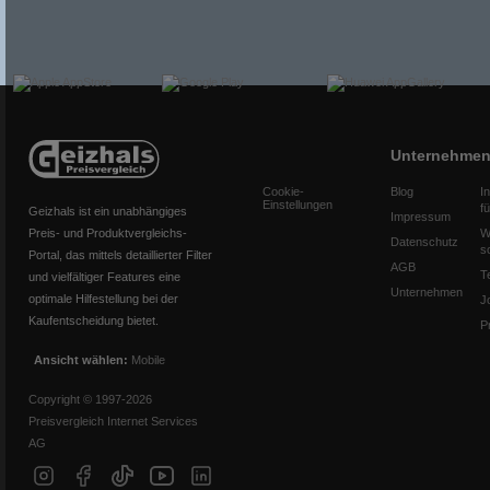
Unternehme
Cookie-
Blog
I
Einstellungen
f
Geizhals ist ein unabhängiges
Impressum
Preis- und Produktvergleichs-
W
Datenschutz
s
Portal, das mittels detaillierter Filter
AGB
T
und vielfältiger Features eine
Unternehmen
optimale Hilfestellung bei der
J
Kaufentscheidung bietet.
P
Ansicht wählen:
Mobile
Copyright © 1997-2026
Preisvergleich Internet Services
AG