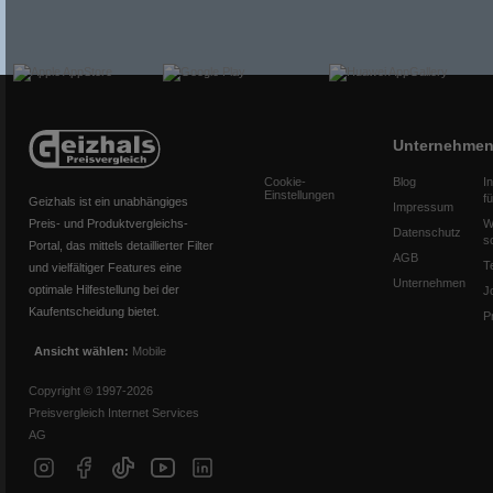
Unternehme
Cookie-
Blog
I
Einstellungen
f
Geizhals ist ein unabhängiges
Impressum
Preis- und Produktvergleichs-
W
Datenschutz
s
Portal, das mittels detaillierter Filter
AGB
T
und vielfältiger Features eine
Unternehmen
optimale Hilfestellung bei der
J
Kaufentscheidung bietet.
P
Ansicht wählen:
Mobile
Copyright © 1997-2026
Preisvergleich Internet Services
AG