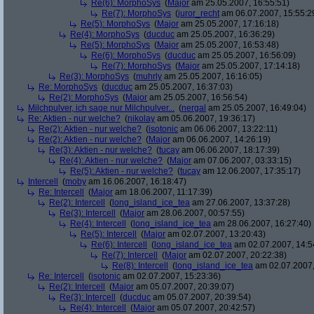
Re(6): MorphoSys
(
Major
am 25.05.2007, 16:55:51)
Re(7): MorphoSys
(
juror_recht
am 06.07.2007, 15:55:2
Re(5): MorphoSys
(
Major
am 25.05.2007, 17:16:18)
Re(4): MorphoSys
(
ducduc
am 25.05.2007, 16:36:29)
Re(5): MorphoSys
(
Major
am 25.05.2007, 16:53:48)
Re(6): MorphoSys
(
ducduc
am 25.05.2007, 16:56:09)
Re(7): MorphoSys
(
Major
am 25.05.2007, 17:14:18)
Re(3): MorphoSys
(
muhrly
am 25.05.2007, 16:16:05)
Re: MorphoSys
(
ducduc
am 25.05.2007, 16:37:03)
Re(2): MorphoSys
(
Major
am 25.05.2007, 16:56:54)
Milchpulver, ich sage nur Milchpulver...
(
nergal
am 25.05.2007, 16:49:04)
Re: Aktien - nur welche?
(
nikolay
am 05.06.2007, 19:36:17)
Re(2): Aktien - nur welche?
(
isotonic
am 06.06.2007, 13:22:11)
Re(2): Aktien - nur welche?
(
Major
am 06.06.2007, 14:26:19)
Re(3): Aktien - nur welche?
(
tucay
am 06.06.2007, 18:17:39)
Re(4): Aktien - nur welche?
(
Major
am 07.06.2007, 03:33:15)
Re(5): Aktien - nur welche?
(
tucay
am 12.06.2007, 17:35:17)
Intercell
(
moby
am 16.06.2007, 16:18:47)
Re: Intercell
(
Major
am 18.06.2007, 11:17:39)
Re(2): Intercell
(
long_island_ice_tea
am 27.06.2007, 13:37:28)
Re(3): Intercell
(
Major
am 28.06.2007, 00:57:55)
Re(4): Intercell
(
long_island_ice_tea
am 28.06.2007, 16:27:40)
Re(5): Intercell
(
Major
am 02.07.2007, 13:20:43)
Re(6): Intercell
(
long_island_ice_tea
am 02.07.2007, 14:5
Re(7): Intercell
(
Major
am 02.07.2007, 20:22:38)
Re(8): Intercell
(
long_island_ice_tea
am 02.07.2007,
Re: Intercell
(
isotonic
am 02.07.2007, 15:23:36)
Re(2): Intercell
(
Major
am 05.07.2007, 20:39:07)
Re(3): Intercell
(
ducduc
am 05.07.2007, 20:39:54)
Re(4): Intercell
(
Major
am 05.07.2007, 20:42:57)