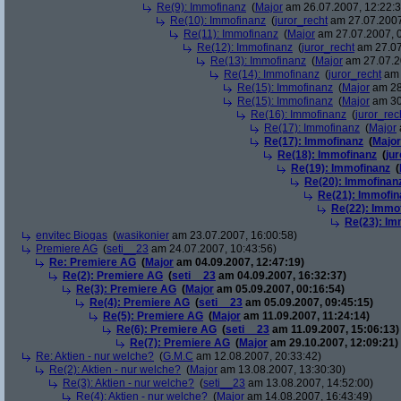
Re(9): Immofinanz
(
Major
am 26.07.2007, 12:22:3
Re(10): Immofinanz
(
juror_recht
am 27.07.2007
Re(11): Immofinanz
(
Major
am 27.07.2007, 0
Re(12): Immofinanz
(
juror_recht
am 27.07
Re(13): Immofinanz
(
Major
am 27.07.2
Re(14): Immofinanz
(
juror_recht
am 
Re(15): Immofinanz
(
Major
am 28
Re(15): Immofinanz
(
Major
am 30
Re(16): Immofinanz
(
juror_rec
Re(17): Immofinanz
(
Major
Re(17): Immofinanz
(
Major
Re(18): Immofinanz
(
ju
Re(19): Immofinanz
(
Re(20): Immofinan
Re(21): Immofin
Re(22): Immo
Re(23): Im
envitec Biogas
(
wasikonier
am 23.07.2007, 16:00:58)
Premiere AG
(
seti__23
am 24.07.2007, 10:43:56)
Re: Premiere AG
(
Major
am 04.09.2007, 12:47:19)
Re(2): Premiere AG
(
seti__23
am 04.09.2007, 16:32:37)
Re(3): Premiere AG
(
Major
am 05.09.2007, 00:16:54)
Re(4): Premiere AG
(
seti__23
am 05.09.2007, 09:45:15)
Re(5): Premiere AG
(
Major
am 11.09.2007, 11:24:14)
Re(6): Premiere AG
(
seti__23
am 11.09.2007, 15:06:13)
Re(7): Premiere AG
(
Major
am 29.10.2007, 12:09:21)
Re: Aktien - nur welche?
(
G.M.C
am 12.08.2007, 20:33:42)
Re(2): Aktien - nur welche?
(
Major
am 13.08.2007, 13:30:30)
Re(3): Aktien - nur welche?
(
seti__23
am 13.08.2007, 14:52:00)
Re(4): Aktien - nur welche?
(
Major
am 14.08.2007, 16:43:49)