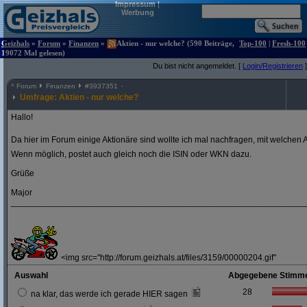
Impressum
|
Werbung
Geizhals
»
Forum
»
Finanzen
»
Aktien - nur welche? (590 Beiträge,
Top-100
|
Fresh-100
19072 Mal gelesen)
Du bist nicht angemeldet. [
Login/Registrieren
]
^
Forum
Finanzen
#
3937351
Umfrage: Aktien - nur welche?
Hallo!
Da hier im Forum einige Aktionäre sind wollte ich mal nachfragen, mit welchen A
Wenn möglich, postet auch gleich noch die ISIN oder WKN dazu.
Grüße
Major
_____________________________________________________________
<img src="http://forum.geizhals.at/files/3159/00000204.gif"
Auswahl
Abgegebene Stimm
28
na klar, das werde ich gerade HIER sagen