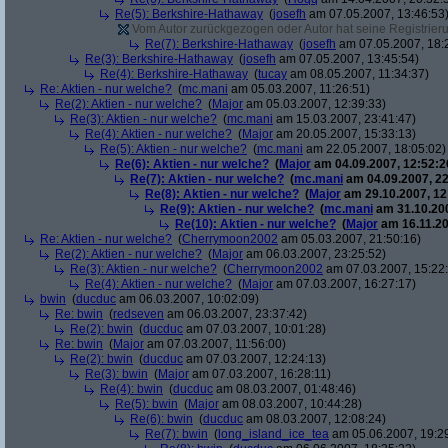
Re(5): Berkshire-Hathaway
(
josefh
am 07.05.2007, 13:46:53
Vom Autor zurückgezogen oder Autor hat seine Registrierun
Re(7): Berkshire-Hathaway
(
josefh
am 07.05.2007, 18:
Re(3): Berkshire-Hathaway
(
josefh
am 07.05.2007, 13:45:54)
Re(4): Berkshire-Hathaway
(
tucay
am 08.05.2007, 11:34:37)
Re: Aktien - nur welche?
(
mc.mani
am 05.03.2007, 11:26:51)
Re(2): Aktien - nur welche?
(
Major
am 05.03.2007, 12:39:33)
Re(3): Aktien - nur welche?
(
mc.mani
am 15.03.2007, 23:41:47)
Re(4): Aktien - nur welche?
(
Major
am 20.05.2007, 15:33:13)
Re(5): Aktien - nur welche?
(
mc.mani
am 22.05.2007, 18:05:02)
Re(6): Aktien - nur welche?
(
Major
am 04.09.2007, 12:52:2
Re(7): Aktien - nur welche?
(
mc.mani
am 04.09.2007, 22
Re(8): Aktien - nur welche?
(
Major
am 29.10.2007, 12
Re(9): Aktien - nur welche?
(
mc.mani
am 31.10.200
Re(10): Aktien - nur welche?
(
Major
am 16.11.20
Re: Aktien - nur welche?
(
Cherrymoon2002
am 05.03.2007, 21:50:16)
Re(2): Aktien - nur welche?
(
Major
am 06.03.2007, 23:25:52)
Re(3): Aktien - nur welche?
(
Cherrymoon2002
am 07.03.2007, 15:22
Re(4): Aktien - nur welche?
(
Major
am 07.03.2007, 16:27:17)
bwin
(
ducduc
am 06.03.2007, 10:02:09)
Re: bwin
(
redseven
am 06.03.2007, 23:37:42)
Re(2): bwin
(
ducduc
am 07.03.2007, 10:01:28)
Re: bwin
(
Major
am 07.03.2007, 11:56:00)
Re(2): bwin
(
ducduc
am 07.03.2007, 12:24:13)
Re(3): bwin
(
Major
am 07.03.2007, 16:28:11)
Re(4): bwin
(
ducduc
am 08.03.2007, 01:48:46)
Re(5): bwin
(
Major
am 08.03.2007, 10:44:28)
Re(6): bwin
(
ducduc
am 08.03.2007, 12:08:24)
Re(7): bwin
(
long_island_ice_tea
am 05.06.2007, 19:2