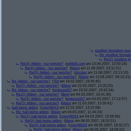
positive Vorgaben au
Re: positive Vorga
Re(2): positive 
Re(3): Aktien - nur welche?
(
edi666.com
am 10.04.2007, 13:50:16)
Re(4): Aktien - nur welche?
(
Major
am 11.08.2007, 23:11:51)
Re(5): Aktien - nur welche?
(
ducduc
am 11.08.2007, 23:13:10)
Re(6): Aktien - nur welche?
(
Major
am 13.08.2007, 09:10:21)
Re: Aktien - nur welche?
(
TDI
am 19.02.2007, 19:35:45)
Re(2): Aktien - nur welche?
(
Major
am 22.02.2007, 13:20:25)
Re: Aktien - nur welche?
(
bigboss007
am 19.02.2007, 19:42:34)
Re(2): Aktien - nur welche?
(
Beel
am 04.03.2007, 16:41:36)
Re(3): Aktien - nur welche?
(
bigboss007
am 04.03.2007, 17:12:57)
Re(2): Aktien - nur welche?
(
Major
am 11.03.2007, 13:30:41)
hab keine aktien
(
User48043
am 22.02.2007, 13:22:06)
Re: hab keine aktien
(
Major
am 04.03.2007, 11:44:24)
Re(2): hab keine aktien
(
User48043
am 04.03.2007, 15:56:56)
Re(3): hab keine aktien
(
Major
am 08.05.2007, 18:32:01)
Re(4): hab keine aktien
(
User48043
am 08.05.2007, 18:32:27)
Re(5): hab keine aktien
(
Major
am 08.05.2007, 18:59:22)