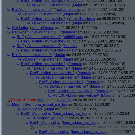
Re(3): Aktien - nur welche?
(
ducduc
am 09.05.2007, 16:57:59)
Re(4): Aktien - nur welche?
(
Major
am 11.05.2007, 20:10:27)
Re: Aktien - nur welche?
(
Yucko the clown
am 09.05.2007, 14:51:33)
Re(2): Aktien - nur welche?
(
Major
am 09.05.2007, 15:20:58)
Re(3): Aktien - nur welche?
(
Yucko the clown
am 09.05.2007, 15:27:3
Re(4): Aktien - nur welche?
(
Major
am 09.05.2007, 19:49:24)
Goldadler
(
InnereStimme
am 11.05.2007, 19:22:56)
Re: Aktien - nur welche?
(
Hungerleider
am 11.05.2007, 20:21:40)
Re(2): Aktien - nur welche?
(
edi666.com
am 18.05.2007, 00:16:58)
Re(3): Aktien - nur welche?
(
ducduc
am 20.05.2007, 18:27:44)
Re(2): Aktien - nur welche?
(
isotonic
am 18.05.2007, 00:33:02)
Re(3): Aktien - nur welche?
(
Major
am 23.05.2007, 23:58:26)
Re: Aktien - nur welche?
(
danko
am 24.05.2007, 00:07:54)
Re(2): Aktien - nur welche?
(
Major
am 24.05.2007, 00:29:45)
Re(3): Aktien - nur welche?
(
Penguin
am 24.05.2007, 00:44:16)
Re(4): Aktien - nur welche?
(
Major
am 24.05.2007, 15:53:13)
Re(5): Aktien - nur welche?
(
Penguin
am 24.05.2007, 16:55:37)
Re(6): Aktien - nur welche?
(
Major
am 24.05.2007, 19:23:06)
Re(7): Aktien - nur welche?
(
Penguin
am 24.05.2007, 21:1
Re(8): Aktien - nur welche?
(
Major
am 24.05.2007, 21:3
Re(9): Aktien - nur welche?
(
Penguin
am 24.05.2007,
Re(10): Aktien - nur welche?
(
Major
am 24.05.2007
PLONKED von
AVS
: spam
(
diver96
am 24.05.2007, 19:49:31)
MorphoSys
(
long_island_ice_tea
am 25.05.2007, 13:30:08)
Re: MorphoSys
(
Major
am 25.05.2007, 14:13:23)
Re(2): MorphoSys
(
long_island_ice_tea
am 25.05.2007, 14:23:54)
Re(3): MorphoSys
(
Major
am 25.05.2007, 15:13:43)
Re(4): MorphoSys
(
long_island_ice_tea
am 25.05.2007, 16:08:
Vom Autor zurückgezogen oder Autor hat seine Registrierung 
Re(6): MorphoSys
(
long_island_ice_tea
am 25.05.2007, 1