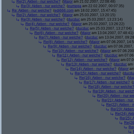
Re(2): Aktien - nur welche?
(
Major
am 21.02.2007, 22:08:48)
Re(3): Aktien - nur welche?
(
eumega
am 22.02.2007, 00:07:35)
Re: Aktien - nur welche?
(
edi666.com
am 18.02.2007, 15:47:45)
Re(2): Aktien - nur welche?
(
Major
am 25.03.2007, 13:20:15)
Re(3): Aktien - nur welche?
(
ducduc
am 25.03.2007, 13:23:14)
Re(4): Aktien - nur welche?
(
Major
am 25.03.2007, 13:26:22)
Re(5): Aktien - nur welche?
(
ducduc
am 25.03.2007, 13:27:04)
Re(6): Aktien - nur welche?
(
Major
am 13.04.2007, 07:48:41)
Re(7): Aktien - nur welche?
(
ducduc
am 13.04.2007, 09:28
Re(8): Aktien - nur welche?
(
Major
am 07.06.2007, 14:5
Re(9): Aktien - nur welche?
(
ducduc
am 07.06.2007, 
Re(10): Aktien - nur welche?
(
Major
am 07.06.2007
Re(11): Aktien - nur welche?
(
ducduc
am 07.06.
Re(12): Aktien - nur welche?
(
Major
am 07.06
Re(13): Aktien - nur welche?
(
ducduc
am 0
Re(14): Aktien - nur welche?
(
Major
am 
Re(15): Aktien - nur welche?
(
ducdu
Re(16): Aktien - nur welche?
(
Maj
Re(17): Aktien - nur welche?
(
Re(18): Aktien - nur welche
Re(19): Aktien - nur welc
Re(20): Aktien - nur w
Re(21): Aktien - nu
Re(22): Aktien -
Re(23): Aktien
Re(24): Akt
Re(25): 
Re(26)
Re(