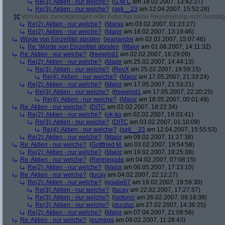
Re(3): Aktien - nur welche?
(
G.M.C
am 18.02.2007, 13:42:27)
Re(3): Aktien - nur welche?
(
seti__23
am 12.04.2007, 15:52:28)
Vom Autor zurückgezogen oder Autor hat seine Registrierung nicht bestätig
Re(2): Aktien - nur welche?
(
Marax
am 03.02.2007, 01:23:27)
Re(2): Aktien - nur welche?
(
Major
am 18.02.2007, 13:19:46)
Würde von Einzeltitel abraten
(
jeanandre
am 02.02.2007, 15:07:46)
Re: Würde von Einzeltitel abraten
(
Major
am 01.06.2007, 14:11:32)
Re: Aktien - nur welche?
(
freewind1
am 02.02.2007, 16:29:09)
Re(2): Aktien - nur welche?
(
Major
am 25.02.2007, 14:44:13)
Re(3): Aktien - nur welche?
(
RevX
am 25.02.2007, 19:59:15)
Re(4): Aktien - nur welche?
(
Major
am 17.05.2007, 21:33:24)
Re(2): Aktien - nur welche?
(
Major
am 17.05.2007, 21:53:21)
Re(3): Aktien - nur welche?
(
freewind1
am 17.05.2007, 22:20:25)
Re(4): Aktien - nur welche?
(
Major
am 18.05.2007, 00:01:49)
Re: Aktien - nur welche?
(
DITC
am 02.02.2007, 18:22:34)
Re(2): Aktien - nur welche?
(
ok-ko
am 02.02.2007, 19:03:41)
Re(3): Aktien - nur welche?
(
DITC
am 03.02.2007, 01:10:09)
Re(4): Aktien - nur welche?
(
seti__23
am 12.04.2007, 15:55:53)
Re(2): Aktien - nur welche?
(
Major
am 09.02.2007, 11:27:38)
Re: Aktien - nur welche?
(
Gottfried M.
am 03.02.2007, 19:54:58)
Re(2): Aktien - nur welche?
(
Major
am 19.02.2007, 19:25:38)
Re: Aktien - nur welche?
(
Rennegade
am 04.02.2007, 07:08:15)
Re(2): Aktien - nur welche?
(
Major
am 06.05.2007, 17:13:10)
Re: Aktien - nur welche?
(
tucay
am 04.02.2007, 22:12:27)
Re(2): Aktien - nur welche?
(
goalie67
am 19.02.2007, 19:59:30)
Re(3): Aktien - nur welche?
(
tucay
am 22.02.2007, 17:27:57)
Re(3): Aktien - nur welche?
(
isotonic
am 26.02.2007, 09:18:38)
Re(3): Aktien - nur welche?
(
ducduc
am 27.02.2007, 14:36:25)
Re(2): Aktien - nur welche?
(
Major
am 07.04.2007, 21:08:56)
Re: Aktien - nur welche?
(
eumega
am 09.02.2007, 11:28:43)