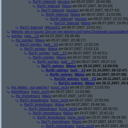
Re(5): Intercell
(
ducduc
am 05.07.2007, 20:44:36)
Re(6): Intercell
(
Major
am 06.07.2007, 00:20:29)
Re(7): Intercell
(
ducduc
am 06.07.2007, 09:27:42)
Re(8): Intercell
(
Major
am 06.07.2007, 21:03:58)
Re(9): Intercell
(
ducduc
am 06.07.2007, 22:22:25)
Re(10): Intercell
(
Major
am 08.07.2007, 19:09:
Re(2): Intercell
(
Wizard51
am 06.07.2007, 15:01:41)
Welche, die in kurzer Zeit um viel steigen und hohe Dividende ausschütten! 
polytec
(
seti__23
am 04.07.2007, 09:38:48)
Re: polytec
(
Major
am 05.07.2007, 20:38:17)
Re(2): polytec
(
seti__23
am 06.07.2007, 12:02:10)
Re(3): polytec
(
Major
am 06.07.2007, 15:02:13)
Re(4): polytec
(
seti__23
am 06.07.2007, 15:45:51)
Re(5): polytec
(
Major
am 06.07.2007, 19:51:03)
Re(6): polytec
(
seti__23
am 09.07.2007, 08:27:12)
Re(7): polytec
(
Major
am 29.10.2007, 12:08:54)
Re(8): polytec
(
seti__23
am 31.10.2007, 08:32:47)
Re(9): polytec
(
Major
am 31.10.2007, 09:07:08)
Re(10): polytec
(
seti__23
am 26.11.2007, 12:
Re(11): polytec
(
Major
am 26.11.2007, 20:1
Re: Aktien - nur welche?
(
juror_recht
am 06.07.2007, 12:02:55)
Immofinanz
(
juror_recht
am 06.07.2007, 12:03:08)
Re: Immofinanz
(
Major
am 06.07.2007, 14:57:20)
Re(2): Immofinanz
(
juror_recht
am 06.07.2007, 15:50:50)
Re(3): Immofinanz
(
Major
am 06.07.2007, 19:48:34)
Re(4): Immofinanz
(
juror_recht
am 09.07.2007, 08:28:52)
Re(5): Immofinanz
(
Major
am 24.07.2007, 15:42:11)
Re(6): Immofinanz
(
juror_recht
am 25.07.2007, 08:28:39)
Re(7): Immofinanz
(
Major
am 25.07.2007, 16:07:39)
Re(8): Immofinanz
(
juror_recht
am 26.07.2007, 08:2