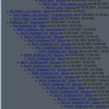
Re(8): bwin
(
ducduc
am 06.06.2007, 18:25:22)
Re(9): bwin
(
long_island_ice_tea
am 06.06.2007,
Re(10): bwin
(
ducduc
am 06.06.2007, 22:33:32
Re: Aktien - nur welche?
(
stefs
am 26.03.2007, 17:47:47)
Re(2): Aktien - nur welche?
(
-Transformer2K-
am 07.04.2007, 21:14:46)
Re(2): Aktien - nur welche?
(
Major
am 13.04.2007, 19:19:58)
Raiffeisen INT
(
wasikonier
am 10.04.2007, 13:55:16)
Re: Raiffeisen INT
(
Major
am 11.05.2007, 10:32:46)
Re(2): Raiffeisen INT
(
wasikonier
am 11.05.2007, 15:16:57)
Re(3): Raiffeisen INT
(
Major
am 11.05.2007, 18:53:41)
Re(4): Raiffeisen INT
(
ducduc
am 11.05.2007, 18:55:11)
Re(5): Raiffeisen INT
(
Major
am 11.05.2007, 18:58:21)
Re(6): Raiffeisen INT
(
ducduc
am 11.05.2007, 19:03:46)
Re(7): Raiffeisen INT
(
Major
am 11.05.2007, 19:13:54)
Re(8): Raiffeisen INT
(
ducduc
am 11.05.2007, 19:15
Re(4): Raiffeisen INT
(
ducduc
am 14.05.2007, 17:01:10)
Re(5): Raiffeisen INT
(
Major
am 31.07.2007, 02:13:24)
Re(3): Raiffeisen INT
(
ducduc
am 11.05.2007, 18:55:45)
Re(4): Raiffeisen INT
(
Major
am 11.05.2007, 19:16:40)
Re(5): Raiffeisen INT
(
ducduc
am 11.05.2007, 19:19:26)
Re(6): Raiffeisen INT
(
Major
am 11.05.2007, 19:21:58)
Re(7): Raiffeisen INT
(
ducduc
am 11.05.2007, 19:26:13
Re(8): Raiffeisen INT
(
Major
am 11.05.2007, 19:36:4
Re(9): Raiffeisen INT
(
ducduc
am 11.05.2007, 19:
Re(10): Raiffeisen INT
(
Major
am 11.05.2007, 2
Re(11): Raiffeisen INT
(
ducduc
am 12.05.200
Re(12): Raiffeisen INT
(
Major
am 12.05.20
Re(13): Raiffeisen INT
(
ducduc
am 12.0
Re(14): Raiffeisen INT
(
Major
am 20.
Re(15): Raiffeisen INT
(
ducduc
am