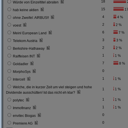
18
Würde von Einzeltitel abraten
15
1
hab keine aktien
4
4 %
ohne Zweifel: AIRBUS!!
2
2 %
voest
6
7 %
Meinl European Land
3
3 %
Telekom Austria
2
2 %
Berkshire-Hathaway
1
1 %
Raiffeisen INT
7
8 %
Goldadler
0
MorphoSys
1
1 %
Intercell
Welche, die in kurzer Zeit um viel steigen und hohe
1
1 %
Dividende ausschütten! Ist das nicht eh klar?
1
1 %
polytec
1
1 %
Immofinanz
0
envitec Biogas
0
Premiere AG