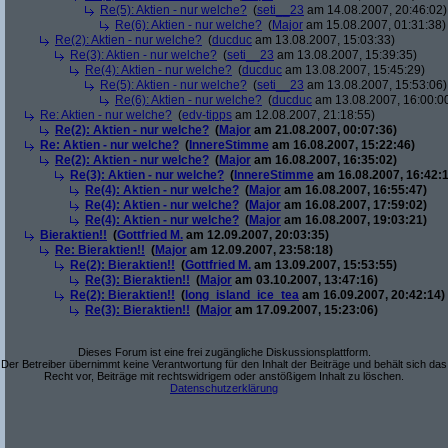
Re(5): Aktien - nur welche?
(
seti__23
am 14.08.2007, 20:46:02)
Re(6): Aktien - nur welche?
(
Major
am 15.08.2007, 01:31:38)
Re(2): Aktien - nur welche?
(
ducduc
am 13.08.2007, 15:03:33)
Re(3): Aktien - nur welche?
(
seti__23
am 13.08.2007, 15:39:35)
Re(4): Aktien - nur welche?
(
ducduc
am 13.08.2007, 15:45:29)
Re(5): Aktien - nur welche?
(
seti__23
am 13.08.2007, 15:53:06)
Re(6): Aktien - nur welche?
(
ducduc
am 13.08.2007, 16:00:0
Re: Aktien - nur welche?
(
edv-tipps
am 12.08.2007, 21:18:55)
Re(2): Aktien - nur welche?
(
Major
am 21.08.2007, 00:07:36)
Re: Aktien - nur welche?
(
InnereStimme
am 16.08.2007, 15:22:46)
Re(2): Aktien - nur welche?
(
Major
am 16.08.2007, 16:35:02)
Re(3): Aktien - nur welche?
(
InnereStimme
am 16.08.2007, 16:42:1
Re(4): Aktien - nur welche?
(
Major
am 16.08.2007, 16:55:47)
Re(4): Aktien - nur welche?
(
Major
am 16.08.2007, 17:59:02)
Re(4): Aktien - nur welche?
(
Major
am 16.08.2007, 19:03:21)
Bieraktien!!
(
Gottfried M.
am 12.09.2007, 20:03:35)
Re: Bieraktien!!
(
Major
am 12.09.2007, 23:58:18)
Re(2): Bieraktien!!
(
Gottfried M.
am 13.09.2007, 15:53:55)
Re(3): Bieraktien!!
(
Major
am 03.10.2007, 13:47:16)
Re(2): Bieraktien!!
(
long_island_ice_tea
am 16.09.2007, 20:42:14)
Re(3): Bieraktien!!
(
Major
am 17.09.2007, 15:23:06)
Dieses Forum ist eine frei zugängliche Diskussionsplattform.
Der Betreiber übernimmt keine Verantwortung für den Inhalt der Beiträge und behält sich das
Recht vor, Beiträge mit rechtswidrigem oder anstößigem Inhalt zu löschen.
Datenschutzerklärung