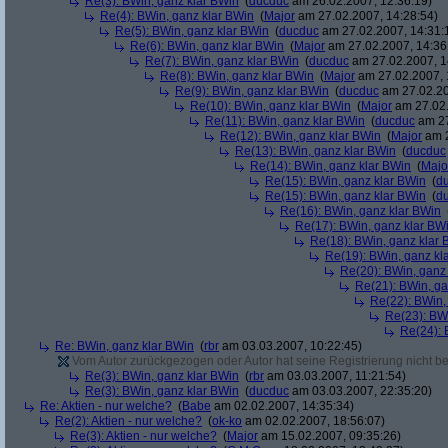
Re(3): BWin, ganz klar BWin
(
ducduc
am 26.02.2007, 12:36:19)
Re(4): BWin, ganz klar BWin
(
Major
am 27.02.2007, 14:28:54)
Re(5): BWin, ganz klar BWin
(
ducduc
am 27.02.2007, 14:31:
Re(6): BWin, ganz klar BWin
(
Major
am 27.02.2007, 14:36
Re(7): BWin, ganz klar BWin
(
ducduc
am 27.02.2007, 1
Re(8): BWin, ganz klar BWin
(
Major
am 27.02.2007, 
Re(9): BWin, ganz klar BWin
(
ducduc
am 27.02.20
Re(10): BWin, ganz klar BWin
(
Major
am 27.02.
Re(11): BWin, ganz klar BWin
(
ducduc
am 27
Re(12): BWin, ganz klar BWin
(
Major
am 2
Re(13): BWin, ganz klar BWin
(
ducduc
Re(14): BWin, ganz klar BWin
(
Majo
Re(15): BWin, ganz klar BWin
(
d
Re(15): BWin, ganz klar BWin
(
d
Re(16): BWin, ganz klar BWin
Re(17): BWin, ganz klar BW
Re(18): BWin, ganz klar 
Re(19): BWin, ganz kl
Re(20): BWin, ganz
Re(21): BWin, ga
Re(22): BWin,
Re(23): BW
Re(24): 
Re: BWin, ganz klar BWin
(
rbr
am 03.03.2007, 10:22:45)
Vom Autor zurückgezogen oder Autor hat seine Registrierung nicht bes
Re(3): BWin, ganz klar BWin
(
rbr
am 03.03.2007, 11:21:54)
Re(3): BWin, ganz klar BWin
(
ducduc
am 03.03.2007, 22:35:20)
Re: Aktien - nur welche?
(
Babe
am 02.02.2007, 14:35:34)
Re(2): Aktien - nur welche?
(
ok-ko
am 02.02.2007, 18:56:07)
Re(3): Aktien - nur welche?
(
Major
am 15.02.2007, 09:35:26)