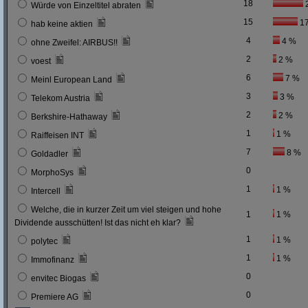
18
Würde von Einzeltitel abraten
15
1
hab keine aktien
4
4 %
ohne Zweifel: AIRBUS!!
2
2 %
voest
6
7 %
Meinl European Land
3
3 %
Telekom Austria
2
2 %
Berkshire-Hathaway
1
1 %
Raiffeisen INT
7
8 %
Goldadler
0
MorphoSys
1
1 %
Intercell
Welche, die in kurzer Zeit um viel steigen und hohe
1
1 %
Dividende ausschütten! Ist das nicht eh klar?
1
1 %
polytec
1
1 %
Immofinanz
0
envitec Biogas
0
Premiere AG