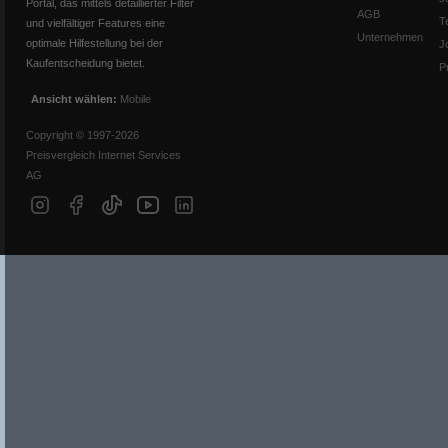
Portal, das mittels detaillierter Filter
AGB
T
und vielfältiger Features eine
Unternehmen
optimale Hilfestellung bei der
J
Kaufentscheidung bietet.
P
Ansicht wählen:
Mobile
Copyright © 1997-2026
Preisvergleich Internet Services
AG