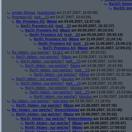
Re(22): Immo
Re(23): Im
envitec Biogas
(
wasikonier
am 23.07.2007, 16:00:58)
Premiere AG
(
seti__23
am 24.07.2007, 10:43:56)
Re: Premiere AG
(
Major
am 04.09.2007, 12:47:19)
Re(2): Premiere AG
(
seti__23
am 04.09.2007, 16:32:37)
Re(3): Premiere AG
(
Major
am 05.09.2007, 00:16:54)
Re(4): Premiere AG
(
seti__23
am 05.09.2007, 09:45:15)
Re(5): Premiere AG
(
Major
am 11.09.2007, 11:24:14)
Re(6): Premiere AG
(
seti__23
am 11.09.2007, 15:06:13)
Re(7): Premiere AG
(
Major
am 29.10.2007, 12:09:21)
Re: Aktien - nur welche?
(
G.M.C
am 12.08.2007, 20:33:42)
Re(2): Aktien - nur welche?
(
Major
am 13.08.2007, 13:30:30)
Re(3): Aktien - nur welche?
(
seti__23
am 13.08.2007, 14:52:00)
Re(4): Aktien - nur welche?
(
Major
am 14.08.2007, 16:43:49)
Re(5): Aktien - nur welche?
(
seti__23
am 14.08.2007, 20:46:02)
Re(6): Aktien - nur welche?
(
Major
am 15.08.2007, 01:31:38)
Re(2): Aktien - nur welche?
(
ducduc
am 13.08.2007, 15:03:33)
Re(3): Aktien - nur welche?
(
seti__23
am 13.08.2007, 15:39:35)
Re(4): Aktien - nur welche?
(
ducduc
am 13.08.2007, 15:45:29)
Re(5): Aktien - nur welche?
(
seti__23
am 13.08.2007, 15:53:06)
Re(6): Aktien - nur welche?
(
ducduc
am 13.08.2007, 16:00:0
Re: Aktien - nur welche?
(
edv-tipps
am 12.08.2007, 21:18:55)
Re(2): Aktien - nur welche?
(
Major
am 21.08.2007, 00:07:36)
Re: Aktien - nur welche?
(
InnereStimme
am 16.08.2007, 15:22:46)
Re(2): Aktien - nur welche?
(
Major
am 16.08.2007, 16:35:02)
Re(3): Aktien - nur welche?
(
InnereStimme
am 16.08.2007, 16:42:1
Re(4): Aktien - nur welche?
(
Major
am 16.08.2007, 16:55:47)
Re(4): Aktien - nur welche?
(
Major
am 16.08.2007, 17:59:02)