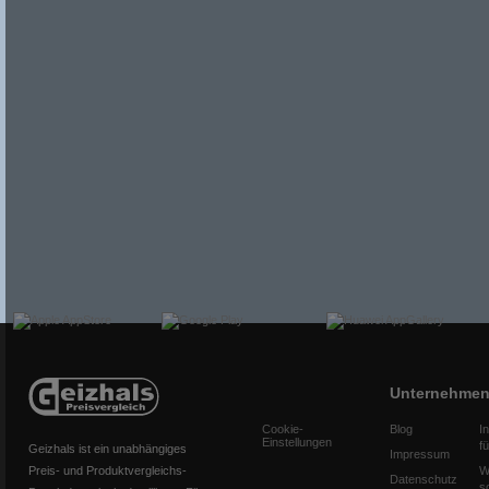
Unternehme
Cookie-
Blog
I
Einstellungen
f
Geizhals ist ein unabhängiges
Impressum
Preis- und Produktvergleichs-
W
Datenschutz
s