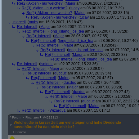
Re(2): Aktien - nur welche?
(
Major
am 06.06.2007, 14:26:19)
Re(3): Aktien - nur welche?
(
tucay
am 06.06.2007, 18:17:39)
Re(4): Aktien - nur welche?
(
Major
am 07.06.2007, 03:33:15)
Re(5): Aktien - nur welche?
(
tucay
am 12.06.2007, 17:35:17)
Intercell
(
moby
am 16.06.2007, 16:18:47)
Re: Intercell
(
Major
am 18.06.2007, 11:17:39)
Re(2): Intercell
(
long_island_ice_tea
am 27.06.2007, 13:37:28)
Re(3): Intercell
(
Major
am 28.06.2007, 00:57:55)
Re(4): Intercell
(
long_island_ice_tea
am 28.06.2007, 16:27:40)
Re(5): Intercell
(
Major
am 02.07.2007, 13:20:43)
Re(6): Intercell
(
long_island_ice_tea
am 02.07.2007, 14:5
Re(7): Intercell
(
Major
am 02.07.2007, 20:22:38)
Re(8): Intercell
(
long_island_ice_tea
am 02.07.2007,
Re: Intercell
(
isotonic
am 02.07.2007, 15:23:36)
Re(2): Intercell
(
Major
am 05.07.2007, 20:39:07)
Re(3): Intercell
(
ducduc
am 05.07.2007, 20:39:54)
Re(4): Intercell
(
Major
am 05.07.2007, 20:42:57)
Re(5): Intercell
(
ducduc
am 05.07.2007, 20:44:36)
Re(6): Intercell
(
Major
am 06.07.2007, 00:20:29)
Re(7): Intercell
(
ducduc
am 06.07.2007, 09:27:42)
Re(8): Intercell
(
Major
am 06.07.2007, 21:03:58)
Re(9): Intercell
(
ducduc
am 06.07.2007, 22:22:25)
Re(10): Intercell
(
Major
am 08.07.2007, 19:09:
Re(2): Intercell
(
Wizard51
am 06.07.2007, 15:01:41)
^
Forum
Finanzen
#
4212313
Welche, die in kurzer Zeit um viel steigen und hohe Dividende
ausschütten! Ist das nicht eh klar?
1 Stimme