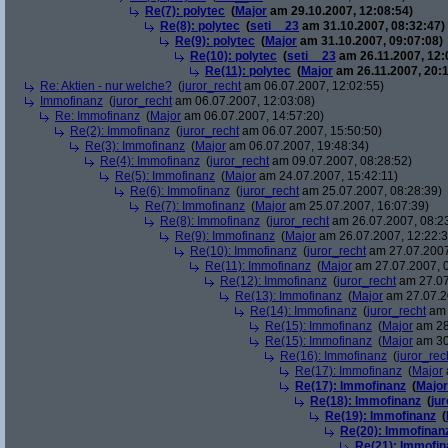
Re(7): polytec
(
Major
am 29.10.2007, 12:08:54)
Re(8): polytec
(
seti__23
am 31.10.2007, 08:32:47)
Re(9): polytec
(
Major
am 31.10.2007, 09:07:08)
Re(10): polytec
(
seti__23
am 26.11.2007, 12:
Re(11): polytec
(
Major
am 26.11.2007, 20:1
Re: Aktien - nur welche?
(
juror_recht
am 06.07.2007, 12:02:55)
Immofinanz
(
juror_recht
am 06.07.2007, 12:03:08)
Re: Immofinanz
(
Major
am 06.07.2007, 14:57:20)
Re(2): Immofinanz
(
juror_recht
am 06.07.2007, 15:50:50)
Re(3): Immofinanz
(
Major
am 06.07.2007, 19:48:34)
Re(4): Immofinanz
(
juror_recht
am 09.07.2007, 08:28:52)
Re(5): Immofinanz
(
Major
am 24.07.2007, 15:42:11)
Re(6): Immofinanz
(
juror_recht
am 25.07.2007, 08:28:39)
Re(7): Immofinanz
(
Major
am 25.07.2007, 16:07:39)
Re(8): Immofinanz
(
juror_recht
am 26.07.2007, 08:2
Re(9): Immofinanz
(
Major
am 26.07.2007, 12:22:3
Re(10): Immofinanz
(
juror_recht
am 27.07.2007
Re(11): Immofinanz
(
Major
am 27.07.2007, 0
Re(12): Immofinanz
(
juror_recht
am 27.07
Re(13): Immofinanz
(
Major
am 27.07.2
Re(14): Immofinanz
(
juror_recht
am 
Re(15): Immofinanz
(
Major
am 28
Re(15): Immofinanz
(
Major
am 30
Re(16): Immofinanz
(
juror_rec
Re(17): Immofinanz
(
Major
Re(17): Immofinanz
(
Major
Re(18): Immofinanz
(
ju
Re(19): Immofinanz
(
Re(20): Immofinan
Re(21): Immofin