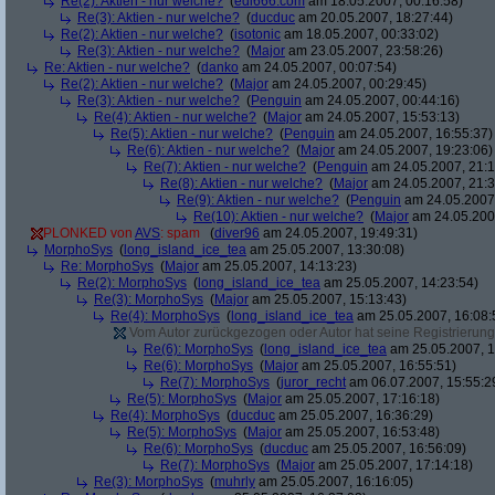
Re(2): Aktien - nur welche?
(
edi666.com
am 18.05.2007, 00:16:58)
Re(3): Aktien - nur welche?
(
ducduc
am 20.05.2007, 18:27:44)
Re(2): Aktien - nur welche?
(
isotonic
am 18.05.2007, 00:33:02)
Re(3): Aktien - nur welche?
(
Major
am 23.05.2007, 23:58:26)
Re: Aktien - nur welche?
(
danko
am 24.05.2007, 00:07:54)
Re(2): Aktien - nur welche?
(
Major
am 24.05.2007, 00:29:45)
Re(3): Aktien - nur welche?
(
Penguin
am 24.05.2007, 00:44:16)
Re(4): Aktien - nur welche?
(
Major
am 24.05.2007, 15:53:13)
Re(5): Aktien - nur welche?
(
Penguin
am 24.05.2007, 16:55:37)
Re(6): Aktien - nur welche?
(
Major
am 24.05.2007, 19:23:06)
Re(7): Aktien - nur welche?
(
Penguin
am 24.05.2007, 21:1
Re(8): Aktien - nur welche?
(
Major
am 24.05.2007, 21:3
Re(9): Aktien - nur welche?
(
Penguin
am 24.05.2007,
Re(10): Aktien - nur welche?
(
Major
am 24.05.2007
PLONKED von
AVS
: spam
(
diver96
am 24.05.2007, 19:49:31)
MorphoSys
(
long_island_ice_tea
am 25.05.2007, 13:30:08)
Re: MorphoSys
(
Major
am 25.05.2007, 14:13:23)
Re(2): MorphoSys
(
long_island_ice_tea
am 25.05.2007, 14:23:54)
Re(3): MorphoSys
(
Major
am 25.05.2007, 15:13:43)
Re(4): MorphoSys
(
long_island_ice_tea
am 25.05.2007, 16:08:
Vom Autor zurückgezogen oder Autor hat seine Registrierung 
Re(6): MorphoSys
(
long_island_ice_tea
am 25.05.2007, 1
Re(6): MorphoSys
(
Major
am 25.05.2007, 16:55:51)
Re(7): MorphoSys
(
juror_recht
am 06.07.2007, 15:55:2
Re(5): MorphoSys
(
Major
am 25.05.2007, 17:16:18)
Re(4): MorphoSys
(
ducduc
am 25.05.2007, 16:36:29)
Re(5): MorphoSys
(
Major
am 25.05.2007, 16:53:48)
Re(6): MorphoSys
(
ducduc
am 25.05.2007, 16:56:09)
Re(7): MorphoSys
(
Major
am 25.05.2007, 17:14:18)
Re(3): MorphoSys
(
muhrly
am 25.05.2007, 16:16:05)