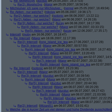
Re: MorphoSys
(
ducduc
am 25.05.2007, 16:37:03)
Re(2): MorphoSys
(
Major
am 25.05.2007, 16:56:54)
Milchpulver, ich sage nur Milchpulver...
(
nergal
am 25.05.2007, 16:49:04)
Re: Aktien - nur welche?
(
nikolay
am 05.06.2007, 19:36:17)
Re(2): Aktien - nur welche?
(
isotonic
am 06.06.2007, 13:22:11)
Re(2): Aktien - nur welche?
(
Major
am 06.06.2007, 14:26:19)
Re(3): Aktien - nur welche?
(
tucay
am 06.06.2007, 18:17:39)
Re(4): Aktien - nur welche?
(
Major
am 07.06.2007, 03:33:15)
Re(5): Aktien - nur welche?
(
tucay
am 12.06.2007, 17:35:17)
Intercell
(
moby
am 16.06.2007, 16:18:47)
Re: Intercell
(
Major
am 18.06.2007, 11:17:39)
Re(2): Intercell
(
long_island_ice_tea
am 27.06.2007, 13:37:28)
Re(3): Intercell
(
Major
am 28.06.2007, 00:57:55)
Re(4): Intercell
(
long_island_ice_tea
am 28.06.2007, 16:27:40)
Re(5): Intercell
(
Major
am 02.07.2007, 13:20:43)
Re(6): Intercell
(
long_island_ice_tea
am 02.07.2007, 14:5
Re(7): Intercell
(
Major
am 02.07.2007, 20:22:38)
Re(8): Intercell
(
long_island_ice_tea
am 02.07.2007,
Re: Intercell
(
isotonic
am 02.07.2007, 15:23:36)
Re(2): Intercell
(
Major
am 05.07.2007, 20:39:07)
Re(3): Intercell
(
ducduc
am 05.07.2007, 20:39:54)
Re(4): Intercell
(
Major
am 05.07.2007, 20:42:57)
Re(5): Intercell
(
ducduc
am 05.07.2007, 20:44:36)
Re(6): Intercell
(
Major
am 06.07.2007, 00:20:29)
Re(7): Intercell
(
ducduc
am 06.07.2007, 09:27:42)
Re(8): Intercell
(
Major
am 06.07.2007, 21:03:58)
Re(9): Intercell
(
ducduc
am 06.07.2007, 22:22:25)
Re(10): Intercell
(
Major
am 08.07.2007, 19:09:
Re(2): Intercell
(
Wizard51
am 06.07.2007, 15:01:41)
Welche, die in kurzer Zeit um viel steigen und hohe Dividende ausschütten! 