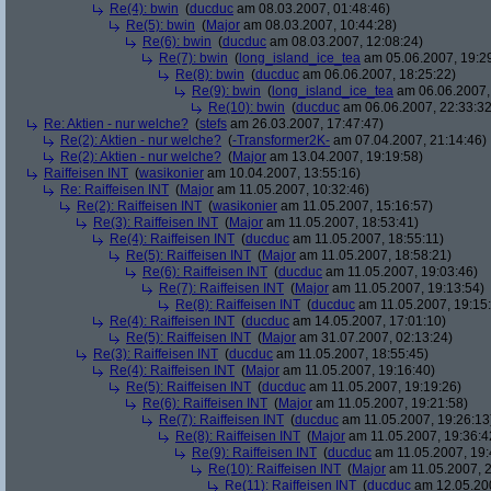
Re(4): bwin
(
ducduc
am 08.03.2007, 01:48:46)
Re(5): bwin
(
Major
am 08.03.2007, 10:44:28)
Re(6): bwin
(
ducduc
am 08.03.2007, 12:08:24)
Re(7): bwin
(
long_island_ice_tea
am 05.06.2007, 19:2
Re(8): bwin
(
ducduc
am 06.06.2007, 18:25:22)
Re(9): bwin
(
long_island_ice_tea
am 06.06.2007,
Re(10): bwin
(
ducduc
am 06.06.2007, 22:33:32
Re: Aktien - nur welche?
(
stefs
am 26.03.2007, 17:47:47)
Re(2): Aktien - nur welche?
(
-Transformer2K-
am 07.04.2007, 21:14:46)
Re(2): Aktien - nur welche?
(
Major
am 13.04.2007, 19:19:58)
Raiffeisen INT
(
wasikonier
am 10.04.2007, 13:55:16)
Re: Raiffeisen INT
(
Major
am 11.05.2007, 10:32:46)
Re(2): Raiffeisen INT
(
wasikonier
am 11.05.2007, 15:16:57)
Re(3): Raiffeisen INT
(
Major
am 11.05.2007, 18:53:41)
Re(4): Raiffeisen INT
(
ducduc
am 11.05.2007, 18:55:11)
Re(5): Raiffeisen INT
(
Major
am 11.05.2007, 18:58:21)
Re(6): Raiffeisen INT
(
ducduc
am 11.05.2007, 19:03:46)
Re(7): Raiffeisen INT
(
Major
am 11.05.2007, 19:13:54)
Re(8): Raiffeisen INT
(
ducduc
am 11.05.2007, 19:15
Re(4): Raiffeisen INT
(
ducduc
am 14.05.2007, 17:01:10)
Re(5): Raiffeisen INT
(
Major
am 31.07.2007, 02:13:24)
Re(3): Raiffeisen INT
(
ducduc
am 11.05.2007, 18:55:45)
Re(4): Raiffeisen INT
(
Major
am 11.05.2007, 19:16:40)
Re(5): Raiffeisen INT
(
ducduc
am 11.05.2007, 19:19:26)
Re(6): Raiffeisen INT
(
Major
am 11.05.2007, 19:21:58)
Re(7): Raiffeisen INT
(
ducduc
am 11.05.2007, 19:26:13
Re(8): Raiffeisen INT
(
Major
am 11.05.2007, 19:36:4
Re(9): Raiffeisen INT
(
ducduc
am 11.05.2007, 19:
Re(10): Raiffeisen INT
(
Major
am 11.05.2007, 2
Re(11): Raiffeisen INT
(
ducduc
am 12.05.200