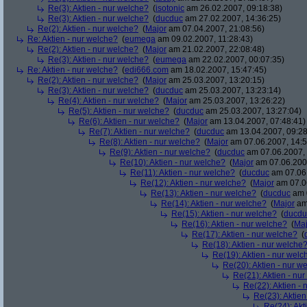
Re(3): Aktien - nur welche?
(
isotonic
am 26.02.2007, 09:18:38)
Re(3): Aktien - nur welche?
(
ducduc
am 27.02.2007, 14:36:25)
Re(2): Aktien - nur welche?
(
Major
am 07.04.2007, 21:08:56)
Re: Aktien - nur welche?
(
eumega
am 09.02.2007, 11:28:43)
Re(2): Aktien - nur welche?
(
Major
am 21.02.2007, 22:08:48)
Re(3): Aktien - nur welche?
(
eumega
am 22.02.2007, 00:07:35)
Re: Aktien - nur welche?
(
edi666.com
am 18.02.2007, 15:47:45)
Re(2): Aktien - nur welche?
(
Major
am 25.03.2007, 13:20:15)
Re(3): Aktien - nur welche?
(
ducduc
am 25.03.2007, 13:23:14)
Re(4): Aktien - nur welche?
(
Major
am 25.03.2007, 13:26:22)
Re(5): Aktien - nur welche?
(
ducduc
am 25.03.2007, 13:27:04)
Re(6): Aktien - nur welche?
(
Major
am 13.04.2007, 07:48:41)
Re(7): Aktien - nur welche?
(
ducduc
am 13.04.2007, 09:28
Re(8): Aktien - nur welche?
(
Major
am 07.06.2007, 14:5
Re(9): Aktien - nur welche?
(
ducduc
am 07.06.2007, 
Re(10): Aktien - nur welche?
(
Major
am 07.06.2007
Re(11): Aktien - nur welche?
(
ducduc
am 07.06.
Re(12): Aktien - nur welche?
(
Major
am 07.06
Re(13): Aktien - nur welche?
(
ducduc
am 0
Re(14): Aktien - nur welche?
(
Major
am 
Re(15): Aktien - nur welche?
(
ducdu
Re(16): Aktien - nur welche?
(
Maj
Re(17): Aktien - nur welche?
(
Re(18): Aktien - nur welche
Re(19): Aktien - nur welc
Re(20): Aktien - nur w
Re(21): Aktien - nu
Re(22): Aktien -
Re(23): Aktien
Re(24): Akt