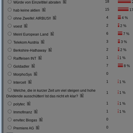
18
Würde von Einzeltitel abraten
15
1
hab keine aktien
4
4 %
ohne Zweifel: AIRBUS!!
2
2 %
voest
6
7 %
Meinl European Land
3
3 %
Telekom Austria
2
2 %
Berkshire-Hathaway
1
1 %
Raiffeisen INT
7
8 %
Goldadler
0
MorphoSys
1
1 %
Intercell
Welche, die in kurzer Zeit um viel steigen und hohe
1
1 %
Dividende ausschütten! Ist das nicht eh klar?
1
1 %
polytec
1
1 %
Immofinanz
0
envitec Biogas
0
Premiere AG