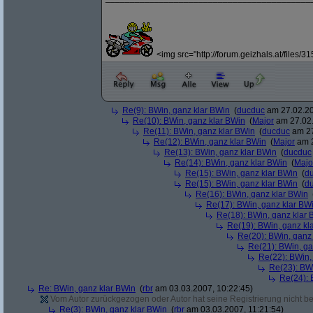
<img src="http://forum.geizhals.at/files/3
Re(9): BWin, ganz klar BWin
(
ducduc
am 27.02.20
Re(10): BWin, ganz klar BWin
(
Major
am 27.02.
Re(11): BWin, ganz klar BWin
(
ducduc
am 27
Re(12): BWin, ganz klar BWin
(
Major
am 2
Re(13): BWin, ganz klar BWin
(
ducduc
Re(14): BWin, ganz klar BWin
(
Majo
Re(15): BWin, ganz klar BWin
(
d
Re(15): BWin, ganz klar BWin
(
d
Re(16): BWin, ganz klar BWin
Re(17): BWin, ganz klar BW
Re(18): BWin, ganz klar 
Re(19): BWin, ganz kl
Re(20): BWin, ganz
Re(21): BWin, ga
Re(22): BWin,
Re(23): BW
Re(24): 
Re: BWin, ganz klar BWin
(
rbr
am 03.03.2007, 10:22:45)
Vom Autor zurückgezogen oder Autor hat seine Registrierung nicht bes
Re(3): BWin, ganz klar BWin
(
rbr
am 03.03.2007, 11:21:54)