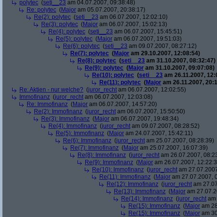
polytec
(
seti__23
am 04.07.2007, 09:38:48)
Re: polytec
(
Major
am 05.07.2007, 20:38:17)
Re(2): polytec
(
seti__23
am 06.07.2007, 12:02:10)
Re(3): polytec
(
Major
am 06.07.2007, 15:02:13)
Re(4): polytec
(
seti__23
am 06.07.2007, 15:45:51)
Re(5): polytec
(
Major
am 06.07.2007, 19:51:03)
Re(6): polytec
(
seti__23
am 09.07.2007, 08:27:12)
Re(7): polytec
(
Major
am 29.10.2007, 12:08:54)
Re(8): polytec
(
seti__23
am 31.10.2007, 08:32:47)
Re(9): polytec
(
Major
am 31.10.2007, 09:07:08)
Re(10): polytec
(
seti__23
am 26.11.2007, 12:
Re(11): polytec
(
Major
am 26.11.2007, 20:1
Re: Aktien - nur welche?
(
juror_recht
am 06.07.2007, 12:02:55)
Immofinanz
(
juror_recht
am 06.07.2007, 12:03:08)
Re: Immofinanz
(
Major
am 06.07.2007, 14:57:20)
Re(2): Immofinanz
(
juror_recht
am 06.07.2007, 15:50:50)
Re(3): Immofinanz
(
Major
am 06.07.2007, 19:48:34)
Re(4): Immofinanz
(
juror_recht
am 09.07.2007, 08:28:52)
Re(5): Immofinanz
(
Major
am 24.07.2007, 15:42:11)
Re(6): Immofinanz
(
juror_recht
am 25.07.2007, 08:28:39)
Re(7): Immofinanz
(
Major
am 25.07.2007, 16:07:39)
Re(8): Immofinanz
(
juror_recht
am 26.07.2007, 08:2
Re(9): Immofinanz
(
Major
am 26.07.2007, 12:22:3
Re(10): Immofinanz
(
juror_recht
am 27.07.2007
Re(11): Immofinanz
(
Major
am 27.07.2007, 0
Re(12): Immofinanz
(
juror_recht
am 27.07
Re(13): Immofinanz
(
Major
am 27.07.2
Re(14): Immofinanz
(
juror_recht
am 
Re(15): Immofinanz
(
Major
am 28
Re(15): Immofinanz
(
Major
am 30