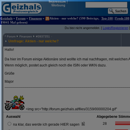
Impressum
|
Werbung
Geizhals
»
Forum
»
Finanzen
»
Aktien - nur welche? (590 Beiträge,
Top-100
|
Fresh-100
19041 Mal gelesen)
Du bist nicht angemeldet. [
Login/Registrieren
]
^
Forum
Finanzen
#
3937351
Umfrage: Aktien - nur welche?
Hallo!
Da hier im Forum einige Aktionäre sind wollte ich mal nachfragen, mit welchen A
Wenn möglich, postet auch gleich noch die ISIN oder WKN dazu.
Grüße
Major
_____________________________________________________________
<img src="http://forum.geizhals.at/files/3159/00000204.gif"
Auswahl
Abgegebene Stimm
28
na klar, das werde ich gerade HIER sagen