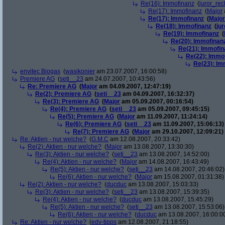
Re(16): Immofinanz
(
juror_rec
Re(17): Immofinanz
(
Major
Re(17): Immofinanz
(
Major
Re(18): Immofinanz
(
ju
Re(19): Immofinanz
(
Re(20): Immofinan
Re(21): Immofin
Re(22): Immo
Re(23): Im
envitec Biogas
(
wasikonier
am 23.07.2007, 16:00:58)
Premiere AG
(
seti__23
am 24.07.2007, 10:43:56)
Re: Premiere AG
(
Major
am 04.09.2007, 12:47:19)
Re(2): Premiere AG
(
seti__23
am 04.09.2007, 16:32:37)
Re(3): Premiere AG
(
Major
am 05.09.2007, 00:16:54)
Re(4): Premiere AG
(
seti__23
am 05.09.2007, 09:45:15)
Re(5): Premiere AG
(
Major
am 11.09.2007, 11:24:14)
Re(6): Premiere AG
(
seti__23
am 11.09.2007, 15:06:13)
Re(7): Premiere AG
(
Major
am 29.10.2007, 12:09:21)
Re: Aktien - nur welche?
(
G.M.C
am 12.08.2007, 20:33:42)
Re(2): Aktien - nur welche?
(
Major
am 13.08.2007, 13:30:30)
Re(3): Aktien - nur welche?
(
seti__23
am 13.08.2007, 14:52:00)
Re(4): Aktien - nur welche?
(
Major
am 14.08.2007, 16:43:49)
Re(5): Aktien - nur welche?
(
seti__23
am 14.08.2007, 20:46:02)
Re(6): Aktien - nur welche?
(
Major
am 15.08.2007, 01:31:38)
Re(2): Aktien - nur welche?
(
ducduc
am 13.08.2007, 15:03:33)
Re(3): Aktien - nur welche?
(
seti__23
am 13.08.2007, 15:39:35)
Re(4): Aktien - nur welche?
(
ducduc
am 13.08.2007, 15:45:29)
Re(5): Aktien - nur welche?
(
seti__23
am 13.08.2007, 15:53:06)
Re(6): Aktien - nur welche?
(
ducduc
am 13.08.2007, 16:00:0
Re: Aktien - nur welche?
(
edv-tipps
am 12.08.2007, 21:18:55)