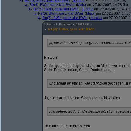
Re(3): BWin, ganz klar BWin
(
ducduc
am 26.02.2007, 12:36:19)
Re(4): BWin, ganz klar BWin
(
Major
am 27.02.2007, 14:28:54)
Re(5): BWin, ganz klar BWin
(
ducduc
am 27.02.2007, 14:31:
Re(6): BWin, ganz klar BWin
(
Major
am 27.02.2007, 14:36
Re(7): BWin, ganz klar BWin
(
ducduc
am 27.02.2007, 1
^
Forum
Finanzen
#
3983159
Re(8): BWin, ganz klar BWin
ja, die zuletzt stark gestiegenen verlieren heute viel
Ich weiß!
Suche gerade nach guten sicheren Aktien, wo man mit 
So im Bereich Indien, China, Deutschland....
und schau dir mal an, wie stark bwin gestiegen ist 
Ja, nur trau ich diesem Wertpapier nicht wirklich.
mal sehen, wodurch die heutige situation ausglöst
Täte mich auch interessieren.
__________________________________________