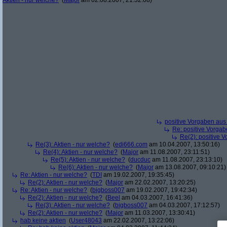
Aktien - nur welche?
(
Major
am 02.08.2007, 21:32:08)
positive Vorgaben au
Re: positive Vorga
Re(2): positive 
Re(3): Aktien - nur welche?
(
edi666.com
am 10.04.2007, 13:50:16)
Re(4): Aktien - nur welche?
(
Major
am 11.08.2007, 23:11:51)
Re(5): Aktien - nur welche?
(
ducduc
am 11.08.2007, 23:13:10)
Re(6): Aktien - nur welche?
(
Major
am 13.08.2007, 09:10:21)
Re: Aktien - nur welche?
(
TDI
am 19.02.2007, 19:35:45)
Re(2): Aktien - nur welche?
(
Major
am 22.02.2007, 13:20:25)
Re: Aktien - nur welche?
(
bigboss007
am 19.02.2007, 19:42:34)
Re(2): Aktien - nur welche?
(
Beel
am 04.03.2007, 16:41:36)
Re(3): Aktien - nur welche?
(
bigboss007
am 04.03.2007, 17:12:57)
Re(2): Aktien - nur welche?
(
Major
am 11.03.2007, 13:30:41)
hab keine aktien
(
User48043
am 22.02.2007, 13:22:06)