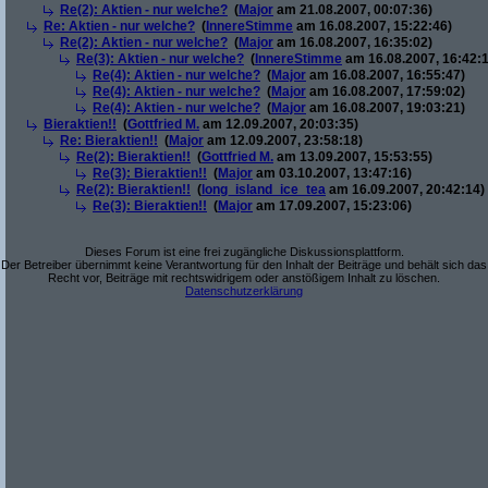
Re(2): Aktien - nur welche?
(
Major
am 21.08.2007, 00:07:36)
Re: Aktien - nur welche?
(
InnereStimme
am 16.08.2007, 15:22:46)
Re(2): Aktien - nur welche?
(
Major
am 16.08.2007, 16:35:02)
Re(3): Aktien - nur welche?
(
InnereStimme
am 16.08.2007, 16:42:1
Re(4): Aktien - nur welche?
(
Major
am 16.08.2007, 16:55:47)
Re(4): Aktien - nur welche?
(
Major
am 16.08.2007, 17:59:02)
Re(4): Aktien - nur welche?
(
Major
am 16.08.2007, 19:03:21)
Bieraktien!!
(
Gottfried M.
am 12.09.2007, 20:03:35)
Re: Bieraktien!!
(
Major
am 12.09.2007, 23:58:18)
Re(2): Bieraktien!!
(
Gottfried M.
am 13.09.2007, 15:53:55)
Re(3): Bieraktien!!
(
Major
am 03.10.2007, 13:47:16)
Re(2): Bieraktien!!
(
long_island_ice_tea
am 16.09.2007, 20:42:14)
Re(3): Bieraktien!!
(
Major
am 17.09.2007, 15:23:06)
Dieses Forum ist eine frei zugängliche Diskussionsplattform.
Der Betreiber übernimmt keine Verantwortung für den Inhalt der Beiträge und behält sich das
Recht vor, Beiträge mit rechtswidrigem oder anstößigem Inhalt zu löschen.
Datenschutzerklärung