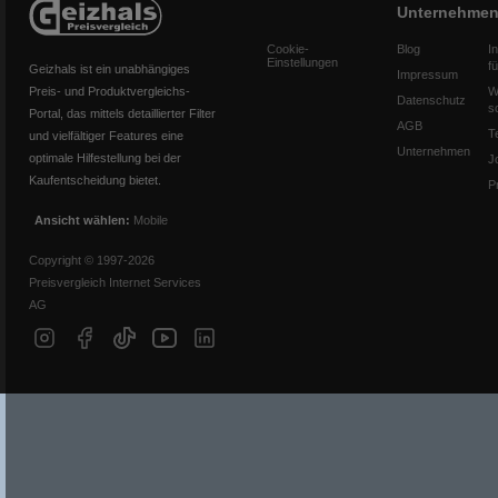
Unternehme
Cookie-
Blog
I
Einstellungen
f
Geizhals ist ein unabhängiges
Impressum
Preis- und Produktvergleichs-
W
Datenschutz
s
Portal, das mittels detaillierter Filter
AGB
T
und vielfältiger Features eine
Unternehmen
optimale Hilfestellung bei der
J
Kaufentscheidung bietet.
P
Ansicht wählen:
Mobile
Copyright © 1997-2026
Preisvergleich Internet Services
AG