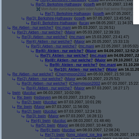
Re(5): Berkshire-Hathaway
(
josefh
am 07.05.2007, 13:46:53
Vom Autor zurückgezogen oder Autor hat seine Registrierun
Re(7): Berkshire-Hathaway
(
josefh
am 07.05.2007, 18:
Re(3): Berkshire-Hathaway
(
josefh
am 07.05.2007, 13:45:54)
Re(4): Berkshire-Hathaway
(
tucay
am 08.05.2007, 11:34:37)
Re: Aktien - nur welche?
(
mc.mani
am 05.03.2007, 11:26:51)
Re(2): Aktien - nur welche?
(
Major
am 05.03.2007, 12:39:33)
Re(3): Aktien - nur welche?
(
mc.mani
am 15.03.2007, 23:41:47)
Re(4): Aktien - nur welche?
(
Major
am 20.05.2007, 15:33:13)
Re(5): Aktien - nur welche?
(
mc.mani
am 22.05.2007, 18:05:02)
Re(6): Aktien - nur welche?
(
Major
am 04.09.2007, 12:52:2
Re(7): Aktien - nur welche?
(
mc.mani
am 04.09.2007, 22
Re(8): Aktien - nur welche?
(
Major
am 29.10.2007, 12
Re(9): Aktien - nur welche?
(
mc.mani
am 31.10.200
Re(10): Aktien - nur welche?
(
Major
am 16.11.20
Re: Aktien - nur welche?
(
Cherrymoon2002
am 05.03.2007, 21:50:16)
Re(2): Aktien - nur welche?
(
Major
am 06.03.2007, 23:25:52)
Re(3): Aktien - nur welche?
(
Cherrymoon2002
am 07.03.2007, 15:22
Re(4): Aktien - nur welche?
(
Major
am 07.03.2007, 16:27:17)
bwin
(
ducduc
am 06.03.2007, 10:02:09)
Re: bwin
(
redseven
am 06.03.2007, 23:37:42)
Re(2): bwin
(
ducduc
am 07.03.2007, 10:01:28)
Re: bwin
(
Major
am 07.03.2007, 11:56:00)
Re(2): bwin
(
ducduc
am 07.03.2007, 12:24:13)
Re(3): bwin
(
Major
am 07.03.2007, 16:28:11)
Re(4): bwin
(
ducduc
am 08.03.2007, 01:48:46)
Re(5): bwin
(
Major
am 08.03.2007, 10:44:28)
Re(6): bwin
(
ducduc
am 08.03.2007, 12:08:24)
Re(7): bwin
(
long_island_ice_tea
am 05.06.2007, 19:2