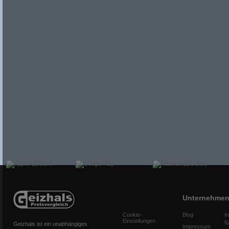
Unternehme
Cookie-
Blog
I
Einstellungen
f
Geizhals ist ein unabhängiges
Impressum