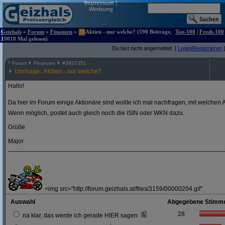
Impressum
|
Werbung
Geizhals
»
Forum
»
Finanzen
»
Aktien - nur welche? (590 Beiträge,
Top-100
|
Fresh-100
19018 Mal gelesen)
Du bist nicht angemeldet. [
Login/Registrieren
]
^
Forum
Finanzen
#
3937351
Umfrage: Aktien - nur welche?
Hallo!
Da hier im Forum einige Aktionäre sind wollte ich mal nachfragen, mit welchen A
Wenn möglich, postet auch gleich noch die ISIN oder WKN dazu.
Grüße
Major
_____________________________________________________________
<img src="http://forum.geizhals.at/files/3159/00000204.gif"
Auswahl
Abgegebene Stimm
28
na klar, das werde ich gerade HIER sagen