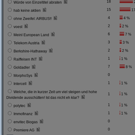
18
Würde von Einzeltitel abraten
15
1
hab keine aktien
4
4 %
ohne Zweifel: AIRBUS!!
2
2 %
voest
6
7 %
Meinl European Land
3
3 %
Telekom Austria
2
2 %
Berkshire-Hathaway
1
1 %
Raiffeisen INT
7
8 %
Goldadler
0
MorphoSys
1
1 %
Intercell
Welche, die in kurzer Zeit um viel steigen und hohe
1
1 %
Dividende ausschütten! Ist das nicht eh klar?
1
1 %
polytec
1
1 %
Immofinanz
0
envitec Biogas
0
Premiere AG