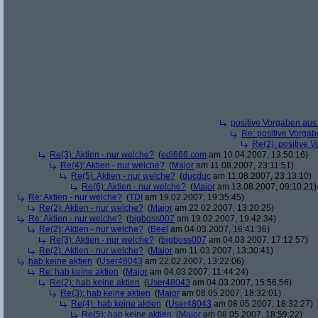
positive Vorgaben au
Re: positive Vorga
Re(2): positive 
Re(3): Aktien - nur welche?
(
edi666.com
am 10.04.2007, 13:50:16)
Re(4): Aktien - nur welche?
(
Major
am 11.08.2007, 23:11:51)
Re(5): Aktien - nur welche?
(
ducduc
am 11.08.2007, 23:13:10)
Re(6): Aktien - nur welche?
(
Major
am 13.08.2007, 09:10:21)
Re: Aktien - nur welche?
(
TDI
am 19.02.2007, 19:35:45)
Re(2): Aktien - nur welche?
(
Major
am 22.02.2007, 13:20:25)
Re: Aktien - nur welche?
(
bigboss007
am 19.02.2007, 19:42:34)
Re(2): Aktien - nur welche?
(
Beel
am 04.03.2007, 16:41:36)
Re(3): Aktien - nur welche?
(
bigboss007
am 04.03.2007, 17:12:57)
Re(2): Aktien - nur welche?
(
Major
am 11.03.2007, 13:30:41)
hab keine aktien
(
User48043
am 22.02.2007, 13:22:06)
Re: hab keine aktien
(
Major
am 04.03.2007, 11:44:24)
Re(2): hab keine aktien
(
User48043
am 04.03.2007, 15:56:56)
Re(3): hab keine aktien
(
Major
am 08.05.2007, 18:32:01)
Re(4): hab keine aktien
(
User48043
am 08.05.2007, 18:32:27)
Re(5): hab keine aktien
(
Major
am 08.05.2007, 18:59:22)