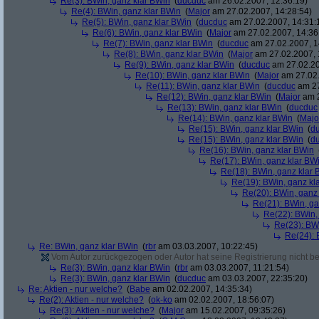
Re(3): BWin, ganz klar BWin
(
ducduc
am 26.02.2007, 12:36:19)
Re(4): BWin, ganz klar BWin
(
Major
am 27.02.2007, 14:28:54)
Re(5): BWin, ganz klar BWin
(
ducduc
am 27.02.2007, 14:31:
Re(6): BWin, ganz klar BWin
(
Major
am 27.02.2007, 14:36
Re(7): BWin, ganz klar BWin
(
ducduc
am 27.02.2007, 1
Re(8): BWin, ganz klar BWin
(
Major
am 27.02.2007, 
Re(9): BWin, ganz klar BWin
(
ducduc
am 27.02.20
Re(10): BWin, ganz klar BWin
(
Major
am 27.02.
Re(11): BWin, ganz klar BWin
(
ducduc
am 27
Re(12): BWin, ganz klar BWin
(
Major
am 2
Re(13): BWin, ganz klar BWin
(
ducduc
Re(14): BWin, ganz klar BWin
(
Majo
Re(15): BWin, ganz klar BWin
(
d
Re(15): BWin, ganz klar BWin
(
d
Re(16): BWin, ganz klar BWin
Re(17): BWin, ganz klar BW
Re(18): BWin, ganz klar 
Re(19): BWin, ganz kl
Re(20): BWin, ganz
Re(21): BWin, ga
Re(22): BWin,
Re(23): BW
Re(24): 
Re: BWin, ganz klar BWin
(
rbr
am 03.03.2007, 10:22:45)
Vom Autor zurückgezogen oder Autor hat seine Registrierung nicht bes
Re(3): BWin, ganz klar BWin
(
rbr
am 03.03.2007, 11:21:54)
Re(3): BWin, ganz klar BWin
(
ducduc
am 03.03.2007, 22:35:20)
Re: Aktien - nur welche?
(
Babe
am 02.02.2007, 14:35:34)
Re(2): Aktien - nur welche?
(
ok-ko
am 02.02.2007, 18:56:07)
Re(3): Aktien - nur welche?
(
Major
am 15.02.2007, 09:35:26)