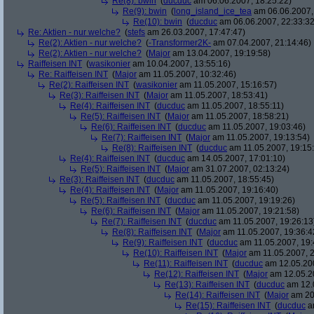
Re(8): bwin
(
ducduc
am 06.06.2007, 18:25:22)
Re(9): bwin
(
long_island_ice_tea
am 06.06.2007,
Re(10): bwin
(
ducduc
am 06.06.2007, 22:33:32
Re: Aktien - nur welche?
(
stefs
am 26.03.2007, 17:47:47)
Re(2): Aktien - nur welche?
(
-Transformer2K-
am 07.04.2007, 21:14:46)
Re(2): Aktien - nur welche?
(
Major
am 13.04.2007, 19:19:58)
Raiffeisen INT
(
wasikonier
am 10.04.2007, 13:55:16)
Re: Raiffeisen INT
(
Major
am 11.05.2007, 10:32:46)
Re(2): Raiffeisen INT
(
wasikonier
am 11.05.2007, 15:16:57)
Re(3): Raiffeisen INT
(
Major
am 11.05.2007, 18:53:41)
Re(4): Raiffeisen INT
(
ducduc
am 11.05.2007, 18:55:11)
Re(5): Raiffeisen INT
(
Major
am 11.05.2007, 18:58:21)
Re(6): Raiffeisen INT
(
ducduc
am 11.05.2007, 19:03:46)
Re(7): Raiffeisen INT
(
Major
am 11.05.2007, 19:13:54)
Re(8): Raiffeisen INT
(
ducduc
am 11.05.2007, 19:15
Re(4): Raiffeisen INT
(
ducduc
am 14.05.2007, 17:01:10)
Re(5): Raiffeisen INT
(
Major
am 31.07.2007, 02:13:24)
Re(3): Raiffeisen INT
(
ducduc
am 11.05.2007, 18:55:45)
Re(4): Raiffeisen INT
(
Major
am 11.05.2007, 19:16:40)
Re(5): Raiffeisen INT
(
ducduc
am 11.05.2007, 19:19:26)
Re(6): Raiffeisen INT
(
Major
am 11.05.2007, 19:21:58)
Re(7): Raiffeisen INT
(
ducduc
am 11.05.2007, 19:26:13
Re(8): Raiffeisen INT
(
Major
am 11.05.2007, 19:36:4
Re(9): Raiffeisen INT
(
ducduc
am 11.05.2007, 19:
Re(10): Raiffeisen INT
(
Major
am 11.05.2007, 2
Re(11): Raiffeisen INT
(
ducduc
am 12.05.200
Re(12): Raiffeisen INT
(
Major
am 12.05.20
Re(13): Raiffeisen INT
(
ducduc
am 12.0
Re(14): Raiffeisen INT
(
Major
am 20.
Re(15): Raiffeisen INT
(
ducduc
am