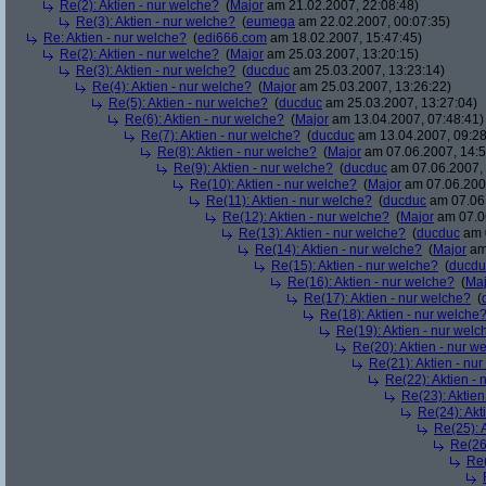
Re(2): Aktien - nur welche?
(
Major
am 21.02.2007, 22:08:48)
Re(3): Aktien - nur welche?
(
eumega
am 22.02.2007, 00:07:35)
Re: Aktien - nur welche?
(
edi666.com
am 18.02.2007, 15:47:45)
Re(2): Aktien - nur welche?
(
Major
am 25.03.2007, 13:20:15)
Re(3): Aktien - nur welche?
(
ducduc
am 25.03.2007, 13:23:14)
Re(4): Aktien - nur welche?
(
Major
am 25.03.2007, 13:26:22)
Re(5): Aktien - nur welche?
(
ducduc
am 25.03.2007, 13:27:04)
Re(6): Aktien - nur welche?
(
Major
am 13.04.2007, 07:48:41)
Re(7): Aktien - nur welche?
(
ducduc
am 13.04.2007, 09:28
Re(8): Aktien - nur welche?
(
Major
am 07.06.2007, 14:5
Re(9): Aktien - nur welche?
(
ducduc
am 07.06.2007, 
Re(10): Aktien - nur welche?
(
Major
am 07.06.2007
Re(11): Aktien - nur welche?
(
ducduc
am 07.06.
Re(12): Aktien - nur welche?
(
Major
am 07.06
Re(13): Aktien - nur welche?
(
ducduc
am 0
Re(14): Aktien - nur welche?
(
Major
am 
Re(15): Aktien - nur welche?
(
ducdu
Re(16): Aktien - nur welche?
(
Maj
Re(17): Aktien - nur welche?
(
Re(18): Aktien - nur welche
Re(19): Aktien - nur welc
Re(20): Aktien - nur w
Re(21): Aktien - nu
Re(22): Aktien -
Re(23): Aktien
Re(24): Akt
Re(25): 
Re(26)
Re(