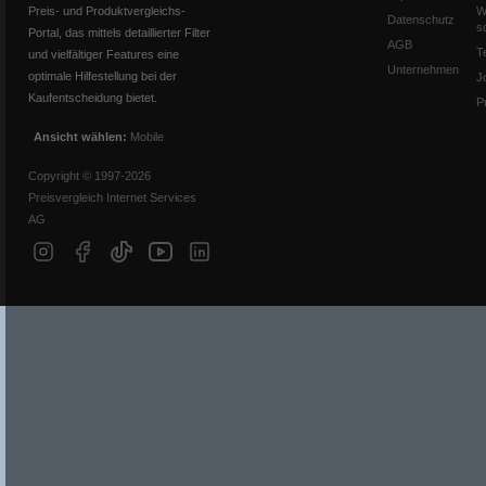
Preis- und Produktvergleichs-
W
Datenschutz
s
Portal, das mittels detaillierter Filter
AGB
T
und vielfältiger Features eine
Unternehmen
optimale Hilfestellung bei der
J
Kaufentscheidung bietet.
P
Ansicht wählen:
Mobile
Copyright © 1997-2026
Preisvergleich Internet Services
AG