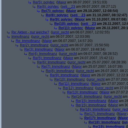
Re(5): polytec
(
Major
am 06.07.2007, 19:51:03)
Re(6): polytec
(
seti__23
am 09.07.2007, 08:27:12)
Re(7): polytec
(
Major
am 29.10.2007, 12:08:54)
Re(8): polytec
(
seti__23
am 31.10.2007, 08:32:47)
Re(9): polytec
(
Major
am 31.10.2007, 09:07:08)
Re(10): polytec
(
seti__23
am 26.11.2007, 12:
Re(11): polytec
(
Major
am 26.11.2007, 20:1
Re: Aktien - nur welche?
(
juror_recht
am 06.07.2007, 12:02:55)
Immofinanz
(
juror_recht
am 06.07.2007, 12:03:08)
Re: Immofinanz
(
Major
am 06.07.2007, 14:57:20)
Re(2): Immofinanz
(
juror_recht
am 06.07.2007, 15:50:50)
Re(3): Immofinanz
(
Major
am 06.07.2007, 19:48:34)
Re(4): Immofinanz
(
juror_recht
am 09.07.2007, 08:28:52)
Re(5): Immofinanz
(
Major
am 24.07.2007, 15:42:11)
Re(6): Immofinanz
(
juror_recht
am 25.07.2007, 08:28:39)
Re(7): Immofinanz
(
Major
am 25.07.2007, 16:07:39)
Re(8): Immofinanz
(
juror_recht
am 26.07.2007, 08:2
Re(9): Immofinanz
(
Major
am 26.07.2007, 12:22:3
Re(10): Immofinanz
(
juror_recht
am 27.07.2007
Re(11): Immofinanz
(
Major
am 27.07.2007, 0
Re(12): Immofinanz
(
juror_recht
am 27.07
Re(13): Immofinanz
(
Major
am 27.07.2
Re(14): Immofinanz
(
juror_recht
am 
Re(15): Immofinanz
(
Major
am 28
Re(15): Immofinanz
(
Major
am 30
Re(16): Immofinanz
(
juror_rec
Re(17): Immofinanz
(
Major
Re(17): Immofinanz
(
Major
Re(18): Immofinanz
(
ju
Re(19): Immofinanz
(