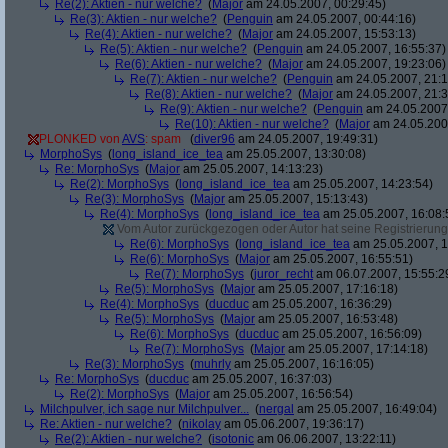
Re(2): Aktien - nur welche?
(
Major
am 24.05.2007, 00:29:45)
Re(3): Aktien - nur welche?
(
Penguin
am 24.05.2007, 00:44:16)
Re(4): Aktien - nur welche?
(
Major
am 24.05.2007, 15:53:13)
Re(5): Aktien - nur welche?
(
Penguin
am 24.05.2007, 16:55:37)
Re(6): Aktien - nur welche?
(
Major
am 24.05.2007, 19:23:06)
Re(7): Aktien - nur welche?
(
Penguin
am 24.05.2007, 21:1
Re(8): Aktien - nur welche?
(
Major
am 24.05.2007, 21:3
Re(9): Aktien - nur welche?
(
Penguin
am 24.05.2007,
Re(10): Aktien - nur welche?
(
Major
am 24.05.2007
PLONKED von
AVS
: spam
(
diver96
am 24.05.2007, 19:49:31)
MorphoSys
(
long_island_ice_tea
am 25.05.2007, 13:30:08)
Re: MorphoSys
(
Major
am 25.05.2007, 14:13:23)
Re(2): MorphoSys
(
long_island_ice_tea
am 25.05.2007, 14:23:54)
Re(3): MorphoSys
(
Major
am 25.05.2007, 15:13:43)
Re(4): MorphoSys
(
long_island_ice_tea
am 25.05.2007, 16:08:
Vom Autor zurückgezogen oder Autor hat seine Registrierung 
Re(6): MorphoSys
(
long_island_ice_tea
am 25.05.2007, 1
Re(6): MorphoSys
(
Major
am 25.05.2007, 16:55:51)
Re(7): MorphoSys
(
juror_recht
am 06.07.2007, 15:55:2
Re(5): MorphoSys
(
Major
am 25.05.2007, 17:16:18)
Re(4): MorphoSys
(
ducduc
am 25.05.2007, 16:36:29)
Re(5): MorphoSys
(
Major
am 25.05.2007, 16:53:48)
Re(6): MorphoSys
(
ducduc
am 25.05.2007, 16:56:09)
Re(7): MorphoSys
(
Major
am 25.05.2007, 17:14:18)
Re(3): MorphoSys
(
muhrly
am 25.05.2007, 16:16:05)
Re: MorphoSys
(
ducduc
am 25.05.2007, 16:37:03)
Re(2): MorphoSys
(
Major
am 25.05.2007, 16:56:54)
Milchpulver, ich sage nur Milchpulver...
(
nergal
am 25.05.2007, 16:49:04)
Re: Aktien - nur welche?
(
nikolay
am 05.06.2007, 19:36:17)
Re(2): Aktien - nur welche?
(
isotonic
am 06.06.2007, 13:22:11)