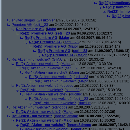
Re(20): Immofinan
Re(21): Immofin
Re(22): Immo
Re(23): Im
envitec Biogas
(
wasikonier
am 23.07.2007, 16:00:58)
Premiere AG
(
seti__23
am 24.07.2007, 10:43:56)
Re: Premiere AG
(
Major
am 04.09.2007, 12:47:19)
Re(2): Premiere AG
(
seti__23
am 04.09.2007, 16:32:37)
Re(3): Premiere AG
(
Major
am 05.09.2007, 00:16:54)
Re(4): Premiere AG
(
seti__23
am 05.09.2007, 09:45:15)
Re(5): Premiere AG
(
Major
am 11.09.2007, 11:24:14)
Re(6): Premiere AG
(
seti__23
am 11.09.2007, 15:06:13)
Re(7): Premiere AG
(
Major
am 29.10.2007, 12:09:21)
Re: Aktien - nur welche?
(
G.M.C
am 12.08.2007, 20:33:42)
Re(2): Aktien - nur welche?
(
Major
am 13.08.2007, 13:30:30)
Re(3): Aktien - nur welche?
(
seti__23
am 13.08.2007, 14:52:00)
Re(4): Aktien - nur welche?
(
Major
am 14.08.2007, 16:43:49)
Re(5): Aktien - nur welche?
(
seti__23
am 14.08.2007, 20:46:02)
Re(6): Aktien - nur welche?
(
Major
am 15.08.2007, 01:31:38)
Re(2): Aktien - nur welche?
(
ducduc
am 13.08.2007, 15:03:33)
Re(3): Aktien - nur welche?
(
seti__23
am 13.08.2007, 15:39:35)
Re(4): Aktien - nur welche?
(
ducduc
am 13.08.2007, 15:45:29)
Re(5): Aktien - nur welche?
(
seti__23
am 13.08.2007, 15:53:06)
Re(6): Aktien - nur welche?
(
ducduc
am 13.08.2007, 16:00:0
Re: Aktien - nur welche?
(
edv-tipps
am 12.08.2007, 21:18:55)
Re(2): Aktien - nur welche?
(
Major
am 21.08.2007, 00:07:36)
Re: Aktien - nur welche?
(
InnereStimme
am 16.08.2007, 15:22:46)
Re(2): Aktien - nur welche?
(
Major
am 16.08.2007, 16:35:02)
Re(3): Aktien - nur welche?
(
InnereStimme
am 16.08.2007, 16:42:1
Re(4): Aktien - nur welche?
(
Major
am 16.08.2007, 16:55:47)