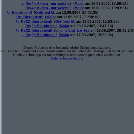
Re(4): Aktien - nur welche?
(
Major
am 16.08.2007, 17:59:02)
Re(4): Aktien - nur welche?
(
Major
am 16.08.2007, 19:03:21)
Bieraktien!!
(
Gottfried M.
am 12.09.2007, 20:03:35)
Re: Bieraktien!!
(
Major
am 12.09.2007, 23:58:18)
Re(2): Bieraktien!!
(
Gottfried M.
am 13.09.2007, 15:53:55)
Re(3): Bieraktien!!
(
Major
am 03.10.2007, 13:47:16)
Re(2): Bieraktien!!
(
long_island_ice_tea
am 16.09.2007, 20:42:14)
Re(3): Bieraktien!!
(
Major
am 17.09.2007, 15:23:06)
Dieses Forum ist eine frei zugängliche Diskussionsplattform.
Der Betreiber übernimmt keine Verantwortung für den Inhalt der Beiträge und behält sich das
Recht vor, Beiträge mit rechtswidrigem oder anstößigem Inhalt zu löschen.
Datenschutzerklärung