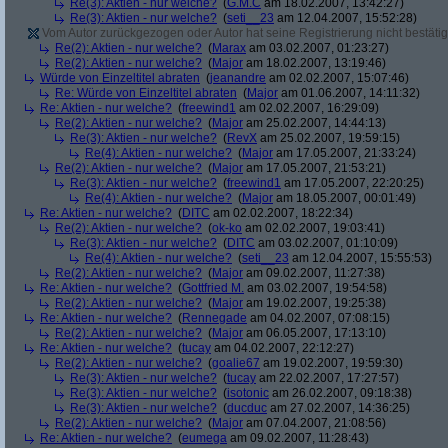
Re(3): Aktien - nur welche?
(
G.M.C
am 18.02.2007, 13:42:27)
Re(3): Aktien - nur welche?
(
seti__23
am 12.04.2007, 15:52:28)
Vom Autor zurückgezogen oder Autor hat seine Registrierung nicht bestätig
Re(2): Aktien - nur welche?
(
Marax
am 03.02.2007, 01:23:27)
Re(2): Aktien - nur welche?
(
Major
am 18.02.2007, 13:19:46)
Würde von Einzeltitel abraten
(
jeanandre
am 02.02.2007, 15:07:46)
Re: Würde von Einzeltitel abraten
(
Major
am 01.06.2007, 14:11:32)
Re: Aktien - nur welche?
(
freewind1
am 02.02.2007, 16:29:09)
Re(2): Aktien - nur welche?
(
Major
am 25.02.2007, 14:44:13)
Re(3): Aktien - nur welche?
(
RevX
am 25.02.2007, 19:59:15)
Re(4): Aktien - nur welche?
(
Major
am 17.05.2007, 21:33:24)
Re(2): Aktien - nur welche?
(
Major
am 17.05.2007, 21:53:21)
Re(3): Aktien - nur welche?
(
freewind1
am 17.05.2007, 22:20:25)
Re(4): Aktien - nur welche?
(
Major
am 18.05.2007, 00:01:49)
Re: Aktien - nur welche?
(
DITC
am 02.02.2007, 18:22:34)
Re(2): Aktien - nur welche?
(
ok-ko
am 02.02.2007, 19:03:41)
Re(3): Aktien - nur welche?
(
DITC
am 03.02.2007, 01:10:09)
Re(4): Aktien - nur welche?
(
seti__23
am 12.04.2007, 15:55:53)
Re(2): Aktien - nur welche?
(
Major
am 09.02.2007, 11:27:38)
Re: Aktien - nur welche?
(
Gottfried M.
am 03.02.2007, 19:54:58)
Re(2): Aktien - nur welche?
(
Major
am 19.02.2007, 19:25:38)
Re: Aktien - nur welche?
(
Rennegade
am 04.02.2007, 07:08:15)
Re(2): Aktien - nur welche?
(
Major
am 06.05.2007, 17:13:10)
Re: Aktien - nur welche?
(
tucay
am 04.02.2007, 22:12:27)
Re(2): Aktien - nur welche?
(
goalie67
am 19.02.2007, 19:59:30)
Re(3): Aktien - nur welche?
(
tucay
am 22.02.2007, 17:27:57)
Re(3): Aktien - nur welche?
(
isotonic
am 26.02.2007, 09:18:38)
Re(3): Aktien - nur welche?
(
ducduc
am 27.02.2007, 14:36:25)
Re(2): Aktien - nur welche?
(
Major
am 07.04.2007, 21:08:56)
Re: Aktien - nur welche?
(
eumega
am 09.02.2007, 11:28:43)