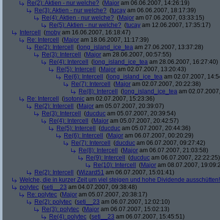
Re(2): Aktien - nur welche?
(
Major
am 06.06.2007, 14:26:19)
Re(3): Aktien - nur welche?
(
tucay
am 06.06.2007, 18:17:39)
Re(4): Aktien - nur welche?
(
Major
am 07.06.2007, 03:33:15)
Re(5): Aktien - nur welche?
(
tucay
am 12.06.2007, 17:35:17)
Intercell
(
moby
am 16.06.2007, 16:18:47)
Re: Intercell
(
Major
am 18.06.2007, 11:17:39)
Re(2): Intercell
(
long_island_ice_tea
am 27.06.2007, 13:37:28)
Re(3): Intercell
(
Major
am 28.06.2007, 00:57:55)
Re(4): Intercell
(
long_island_ice_tea
am 28.06.2007, 16:27:40)
Re(5): Intercell
(
Major
am 02.07.2007, 13:20:43)
Re(6): Intercell
(
long_island_ice_tea
am 02.07.2007, 14:5
Re(7): Intercell
(
Major
am 02.07.2007, 20:22:38)
Re(8): Intercell
(
long_island_ice_tea
am 02.07.2007,
Re: Intercell
(
isotonic
am 02.07.2007, 15:23:36)
Re(2): Intercell
(
Major
am 05.07.2007, 20:39:07)
Re(3): Intercell
(
ducduc
am 05.07.2007, 20:39:54)
Re(4): Intercell
(
Major
am 05.07.2007, 20:42:57)
Re(5): Intercell
(
ducduc
am 05.07.2007, 20:44:36)
Re(6): Intercell
(
Major
am 06.07.2007, 00:20:29)
Re(7): Intercell
(
ducduc
am 06.07.2007, 09:27:42)
Re(8): Intercell
(
Major
am 06.07.2007, 21:03:58)
Re(9): Intercell
(
ducduc
am 06.07.2007, 22:22:25)
Re(10): Intercell
(
Major
am 08.07.2007, 19:09:
Re(2): Intercell
(
Wizard51
am 06.07.2007, 15:01:41)
Welche, die in kurzer Zeit um viel steigen und hohe Dividende ausschütten! 
polytec
(
seti__23
am 04.07.2007, 09:38:48)
Re: polytec
(
Major
am 05.07.2007, 20:38:17)
Re(2): polytec
(
seti__23
am 06.07.2007, 12:02:10)
Re(3): polytec
(
Major
am 06.07.2007, 15:02:13)
Re(4): polytec
(
seti__23
am 06.07.2007, 15:45:51)