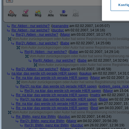
Konfi
Re: Aktien - nur welche?
(
jeanandre
am 02.02.2007, 14:05:07)
Re: Aktien - nur welche?
(
ducduc
am 02.02.2007, 14:16:16)
Re(2): Aktien - nur welche?
(
Major
am 03.02.2007, 10:17:47)
Vom Autor zurückgezogen oder Autor hat seine Registrierung nicht bestätig
Re(2): Aktien - nur welche?
(
Babe
am 02.02.2007, 14:25:08)
Vom Autor zurückgezogen oder Autor hat seine Registrierung nicht bes
Re(4): Aktien - nur welche?
(
Babe
am 02.02.2007, 14:29:14)
Vom Autor zurückgezogen oder Autor hat seine Registrierung nic
Re(6): Aktien - nur welche?
(
Babe
am 02.02.2007, 14:32:04)
Vom Autor zurückgezogen oder Autor hat seine Registrierun
Re(2): Aktien - nur welche?
(
Major
am 03.02.2007, 18:46:59)
na klar, das werde ich gerade HIER sagen
(
kaukus
am 02.02.2007, 14:31:
Re: na klar, das werde ich gerade HIER sagen
(
Major
am 02.02.2007, 1
Vom Autor zurückgezogen oder Autor hat seine Registrierung nicht bes
Re(2): na klar, das werde ich gerade HIER sagen
(
extrem_oaga_nick
Re(3): na klar, das werde ich gerade HIER sagen
(
Major
am 15.04.
Re: na klar, das werde ich gerade HIER sagen
(
matrix
am 02.02.2007, 1
Re(2): na klar, das werde ich gerade HIER sagen
(
Babe
am 02.02.200
Re: na klar, das werde ich gerade HIER sagen
(
Kub
am 27.02.2007, 15:
Re: na klar, das werde ich gerade HIER sagen
(
Beel
am 04.03.2007, 16:
Vom Autor zurückgezogen oder Autor hat seine Registrierung nicht bestätig
Re: BWin, ganz klar BWin
(
ducduc
am 02.02.2007, 14:46:24)
Re(2): BWin, ganz klar BWin
(
Major
am 04.02.2007, 20:56:28)
Re(3): BWin, ganz klar BWin
(
ducduc
am 26.02.2007, 12:36:19)