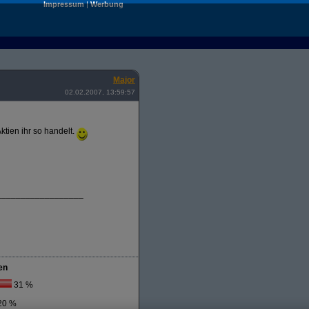
Impressum
|
Werbung
Major
02.02.2007, 13:59:57
ktien ihr so handelt.
__________________
en
31 %
20 %