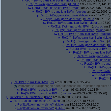
Re(4): BWin, ganz klar BWin
(
Major
am 27.02.2007, 14:28:54)
Re(5): BWin, ganz klar BWin
(
ducduc
am 27.02.2007, 14:31:
Re(6): BWin, ganz klar BWin
(
Major
am 27.02.2007, 14:36
Re(7): BWin, ganz klar BWin
(
ducduc
am 27.02.2007, 1
Re(8): BWin, ganz klar BWin
(
Major
am 27.02.2007, 
Re(9): BWin, ganz klar BWin
(
ducduc
am 27.02.20
Re(10): BWin, ganz klar BWin
(
Major
am 27.02.
Re(11): BWin, ganz klar BWin
(
ducduc
am 27
Re(12): BWin, ganz klar BWin
(
Major
am 2
Re(13): BWin, ganz klar BWin
(
ducduc
Re(14): BWin, ganz klar BWin
(
Majo
Re(15): BWin, ganz klar BWin
(
d
Re(15): BWin, ganz klar BWin
(
d
Re(16): BWin, ganz klar BWin
Re(17): BWin, ganz klar BW
Re(18): BWin, ganz klar 
Re(19): BWin, ganz kl
Re(20): BWin, ganz
Re(21): BWin, ga
Re(22): BWin,
Re(23): BW
Re(24): 
Re: BWin, ganz klar BWin
(
rbr
am 03.03.2007, 10:22:45)
Vom Autor zurückgezogen oder Autor hat seine Registrierung nicht bes
Re(3): BWin, ganz klar BWin
(
rbr
am 03.03.2007, 11:21:54)
Re(3): BWin, ganz klar BWin
(
ducduc
am 03.03.2007, 22:35:20)
Re: Aktien - nur welche?
(
Babe
am 02.02.2007, 14:35:34)
Re(2): Aktien - nur welche?
(
ok-ko
am 02.02.2007, 18:56:07)
Re(3): Aktien - nur welche?
(
Major
am 15.02.2007, 09:35:26)
Re(3): Aktien - nur welche?
(
G.M.C
am 18.02.2007, 13:42:27)