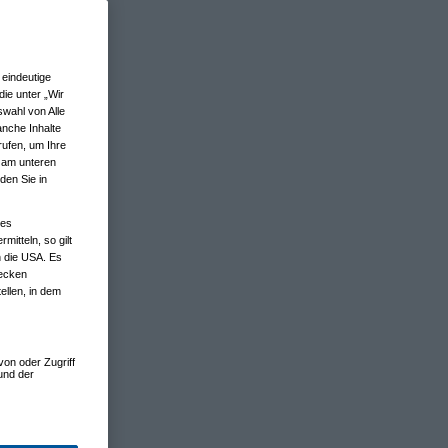
eindeutige
ie unter „Wir
wahl von Alle
anche Inhalte
rufen, um Ihre
n am unteren
den Sie in
nes
tteln, so gilt
n die USA. Es
wecken
ellen, in dem
von oder Zugriff
und der