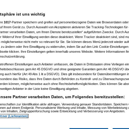
7 %
atsphäre ist uns wichtig
ere
1017
-Partner speichern und greifen auf personenbezogene Daten wie Browserdaten oder 
f Ihrem Gerät zu. Durch Auswahl von Akzeptieren aktivieren Sie Tracking-Technologien für d
artner verarbeiten Daten, um Ihnen Dienste bereitzustellen“ aufgeführten Zwecke. Durch Aus
 Widerruf Ihrer Einwilligung werden diese deaktiviert. Wenn Tracker deaktiviert sind, sind m
 möglicherweise nicht mehr so relevant für Sie. Sie können dieses Menü jederzeit wieder auf
 zu ändern oder Ihre Einwilligung zu widerrufen, indem Sie auf den Link Cookie-Einstellunge
eite klicken. Ihre Einstellungen gelten innerhalb unseres Website. Weitere Informationen fin
nschutzerklärung.
etroffenen Einstellungen auch Anbieter umfassen, die Daten in Drittstaaten ohne Vorliegen ei
itsbeschlusses gem Art 45 DSGVO und ohne geeignete Garantien gem Art 46 DSGVO übermi
gung auch hierfür (Art 49 Abs 1 lit a DSGVO). Dies gilt insbesondere für Datenübermittlungen i
esondere das Risiko, dass Ihre Daten durch Behörden zu Kontroll- und zu Überwachungsz
werden können, möglicherweise auch ohne Rechtsbehelfsmöglichkeiten. Dies können Sie abst
eweiligen Anbieter in der Liste keine Einwilligung abgeben.
nsere Partner verarbeiten Daten, um Folgendes bereitzustellen:
enschaften zur Identifikation aktiv abfragen. Verwendung genauer Standortdaten. Speichern 
ionen auf einem Endgerät. Personalisierte Werbung und Inhalte, Messung von Werbeleistung 
von Inhalten, Zielgruppenforschung sowie Entwicklung und Verbesserung von Angeboten.
rtner (Lieferanten)