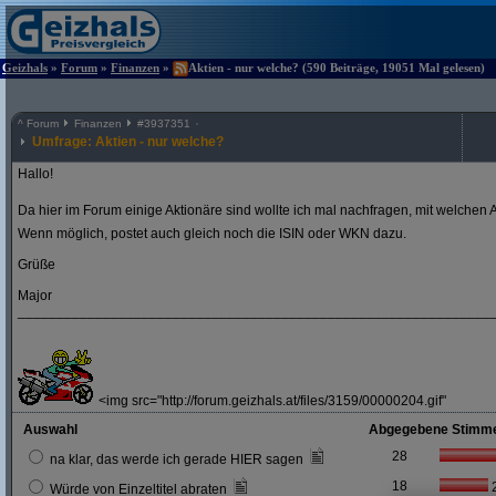
Geizhals
»
Forum
»
Finanzen
»
Aktien - nur welche? (590 Beiträge, 19051 Mal gelesen)
^
Forum
Finanzen
#
3937351
Umfrage: Aktien - nur welche?
Hallo!
Da hier im Forum einige Aktionäre sind wollte ich mal nachfragen, mit welchen A
Wenn möglich, postet auch gleich noch die ISIN oder WKN dazu.
Grüße
Major
_____________________________________________________________
<img src="http://forum.geizhals.at/files/3159/00000204.gif"
Auswahl
Abgegebene Stimm
28
na klar, das werde ich gerade HIER sagen
18
Würde von Einzeltitel abraten