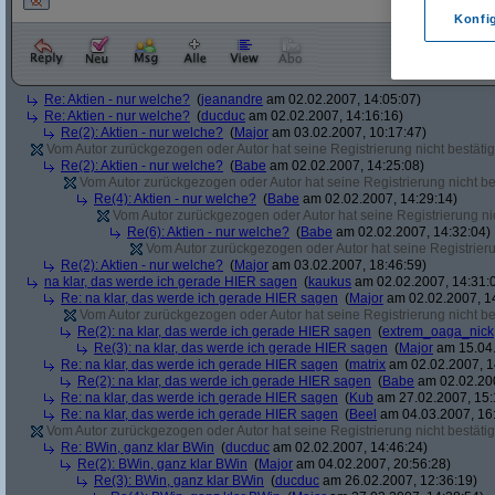
Konfi
Re: Aktien - nur welche?
(
jeanandre
am 02.02.2007, 14:05:07)
Re: Aktien - nur welche?
(
ducduc
am 02.02.2007, 14:16:16)
Re(2): Aktien - nur welche?
(
Major
am 03.02.2007, 10:17:47)
Vom Autor zurückgezogen oder Autor hat seine Registrierung nicht bestätig
Re(2): Aktien - nur welche?
(
Babe
am 02.02.2007, 14:25:08)
Vom Autor zurückgezogen oder Autor hat seine Registrierung nicht bes
Re(4): Aktien - nur welche?
(
Babe
am 02.02.2007, 14:29:14)
Vom Autor zurückgezogen oder Autor hat seine Registrierung nic
Re(6): Aktien - nur welche?
(
Babe
am 02.02.2007, 14:32:04)
Vom Autor zurückgezogen oder Autor hat seine Registrierun
Re(2): Aktien - nur welche?
(
Major
am 03.02.2007, 18:46:59)
na klar, das werde ich gerade HIER sagen
(
kaukus
am 02.02.2007, 14:31:
Re: na klar, das werde ich gerade HIER sagen
(
Major
am 02.02.2007, 1
Vom Autor zurückgezogen oder Autor hat seine Registrierung nicht bes
Re(2): na klar, das werde ich gerade HIER sagen
(
extrem_oaga_nick
Re(3): na klar, das werde ich gerade HIER sagen
(
Major
am 15.04.
Re: na klar, das werde ich gerade HIER sagen
(
matrix
am 02.02.2007, 1
Re(2): na klar, das werde ich gerade HIER sagen
(
Babe
am 02.02.200
Re: na klar, das werde ich gerade HIER sagen
(
Kub
am 27.02.2007, 15:
Re: na klar, das werde ich gerade HIER sagen
(
Beel
am 04.03.2007, 16:
Vom Autor zurückgezogen oder Autor hat seine Registrierung nicht bestätig
Re: BWin, ganz klar BWin
(
ducduc
am 02.02.2007, 14:46:24)
Re(2): BWin, ganz klar BWin
(
Major
am 04.02.2007, 20:56:28)
Re(3): BWin, ganz klar BWin
(
ducduc
am 26.02.2007, 12:36:19)