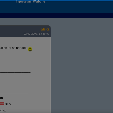
Impressum
|
Werbung
Major
02.02.2007, 13:59:57
ktien ihr so handelt.
__________________
en
31 %
20 %