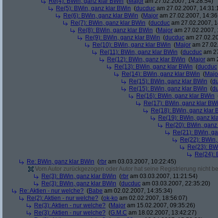
Re(4): BWin, ganz klar BWin
(
Major
am 27.02.2007, 14:28:54)
Re(5): BWin, ganz klar BWin
(
ducduc
am 27.02.2007, 14:31:
Re(6): BWin, ganz klar BWin
(
Major
am 27.02.2007, 14:36
Re(7): BWin, ganz klar BWin
(
ducduc
am 27.02.2007, 1
Re(8): BWin, ganz klar BWin
(
Major
am 27.02.2007, 
Re(9): BWin, ganz klar BWin
(
ducduc
am 27.02.20
Re(10): BWin, ganz klar BWin
(
Major
am 27.02.
Re(11): BWin, ganz klar BWin
(
ducduc
am 27
Re(12): BWin, ganz klar BWin
(
Major
am 2
Re(13): BWin, ganz klar BWin
(
ducduc
Re(14): BWin, ganz klar BWin
(
Majo
Re(15): BWin, ganz klar BWin
(
d
Re(15): BWin, ganz klar BWin
(
d
Re(16): BWin, ganz klar BWin
Re(17): BWin, ganz klar BW
Re(18): BWin, ganz klar 
Re(19): BWin, ganz kl
Re(20): BWin, ganz
Re(21): BWin, ga
Re(22): BWin,
Re(23): BW
Re(24): 
Re: BWin, ganz klar BWin
(
rbr
am 03.03.2007, 10:22:45)
Vom Autor zurückgezogen oder Autor hat seine Registrierung nicht bes
Re(3): BWin, ganz klar BWin
(
rbr
am 03.03.2007, 11:21:54)
Re(3): BWin, ganz klar BWin
(
ducduc
am 03.03.2007, 22:35:20)
Re: Aktien - nur welche?
(
Babe
am 02.02.2007, 14:35:34)
Re(2): Aktien - nur welche?
(
ok-ko
am 02.02.2007, 18:56:07)
Re(3): Aktien - nur welche?
(
Major
am 15.02.2007, 09:35:26)
Re(3): Aktien - nur welche?
(
G.M.C
am 18.02.2007, 13:42:27)