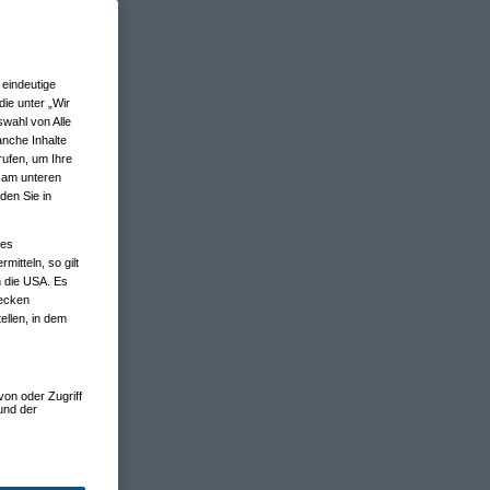
eindeutige
ie unter „Wir
wahl von Alle
anche Inhalte
rufen, um Ihre
n am unteren
den Sie in
nes
tteln, so gilt
n die USA. Es
wecken
ellen, in dem
von oder Zugriff
und der