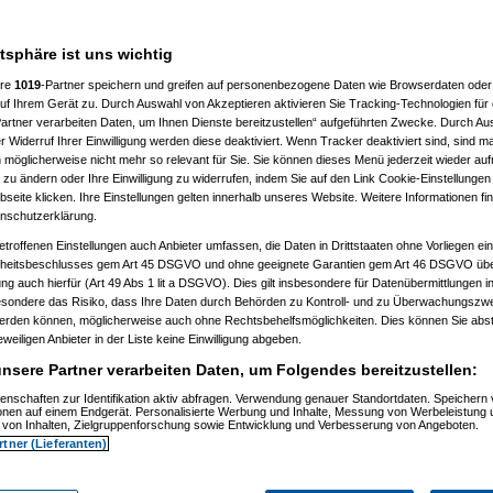
7 %
atsphäre ist uns wichtig
ere
1019
-Partner speichern und greifen auf personenbezogene Daten wie Browserdaten oder 
f Ihrem Gerät zu. Durch Auswahl von Akzeptieren aktivieren Sie Tracking-Technologien für d
artner verarbeiten Daten, um Ihnen Dienste bereitzustellen“ aufgeführten Zwecke. Durch Aus
 Widerruf Ihrer Einwilligung werden diese deaktiviert. Wenn Tracker deaktiviert sind, sind m
 möglicherweise nicht mehr so relevant für Sie. Sie können dieses Menü jederzeit wieder auf
 zu ändern oder Ihre Einwilligung zu widerrufen, indem Sie auf den Link Cookie-Einstellunge
eite klicken. Ihre Einstellungen gelten innerhalb unseres Website. Weitere Informationen fin
nschutzerklärung.
etroffenen Einstellungen auch Anbieter umfassen, die Daten in Drittstaaten ohne Vorliegen ei
itsbeschlusses gem Art 45 DSGVO und ohne geeignete Garantien gem Art 46 DSGVO übermi
gung auch hierfür (Art 49 Abs 1 lit a DSGVO). Dies gilt insbesondere für Datenübermittlungen i
esondere das Risiko, dass Ihre Daten durch Behörden zu Kontroll- und zu Überwachungsz
werden können, möglicherweise auch ohne Rechtsbehelfsmöglichkeiten. Dies können Sie abst
eweiligen Anbieter in der Liste keine Einwilligung abgeben.
nsere Partner verarbeiten Daten, um Folgendes bereitzustellen:
enschaften zur Identifikation aktiv abfragen. Verwendung genauer Standortdaten. Speichern 
ionen auf einem Endgerät. Personalisierte Werbung und Inhalte, Messung von Werbeleistung 
von Inhalten, Zielgruppenforschung sowie Entwicklung und Verbesserung von Angeboten.
rtner (Lieferanten)