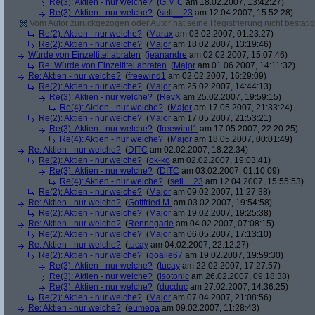
Re(3): Aktien - nur welche?
(
G.M.C
am 18.02.2007, 13:42:27)
Re(3): Aktien - nur welche?
(
seti__23
am 12.04.2007, 15:52:28)
Vom Autor zurückgezogen oder Autor hat seine Registrierung nicht bestätig
Re(2): Aktien - nur welche?
(
Marax
am 03.02.2007, 01:23:27)
Re(2): Aktien - nur welche?
(
Major
am 18.02.2007, 13:19:46)
Würde von Einzeltitel abraten
(
jeanandre
am 02.02.2007, 15:07:46)
Re: Würde von Einzeltitel abraten
(
Major
am 01.06.2007, 14:11:32)
Re: Aktien - nur welche?
(
freewind1
am 02.02.2007, 16:29:09)
Re(2): Aktien - nur welche?
(
Major
am 25.02.2007, 14:44:13)
Re(3): Aktien - nur welche?
(
RevX
am 25.02.2007, 19:59:15)
Re(4): Aktien - nur welche?
(
Major
am 17.05.2007, 21:33:24)
Re(2): Aktien - nur welche?
(
Major
am 17.05.2007, 21:53:21)
Re(3): Aktien - nur welche?
(
freewind1
am 17.05.2007, 22:20:25)
Re(4): Aktien - nur welche?
(
Major
am 18.05.2007, 00:01:49)
Re: Aktien - nur welche?
(
DITC
am 02.02.2007, 18:22:34)
Re(2): Aktien - nur welche?
(
ok-ko
am 02.02.2007, 19:03:41)
Re(3): Aktien - nur welche?
(
DITC
am 03.02.2007, 01:10:09)
Re(4): Aktien - nur welche?
(
seti__23
am 12.04.2007, 15:55:53)
Re(2): Aktien - nur welche?
(
Major
am 09.02.2007, 11:27:38)
Re: Aktien - nur welche?
(
Gottfried M.
am 03.02.2007, 19:54:58)
Re(2): Aktien - nur welche?
(
Major
am 19.02.2007, 19:25:38)
Re: Aktien - nur welche?
(
Rennegade
am 04.02.2007, 07:08:15)
Re(2): Aktien - nur welche?
(
Major
am 06.05.2007, 17:13:10)
Re: Aktien - nur welche?
(
tucay
am 04.02.2007, 22:12:27)
Re(2): Aktien - nur welche?
(
goalie67
am 19.02.2007, 19:59:30)
Re(3): Aktien - nur welche?
(
tucay
am 22.02.2007, 17:27:57)
Re(3): Aktien - nur welche?
(
isotonic
am 26.02.2007, 09:18:38)
Re(3): Aktien - nur welche?
(
ducduc
am 27.02.2007, 14:36:25)
Re(2): Aktien - nur welche?
(
Major
am 07.04.2007, 21:08:56)
Re: Aktien - nur welche?
(
eumega
am 09.02.2007, 11:28:43)