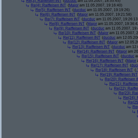
Re(3): Raiffeisen INT
(
ducduc
am 11.05.2007, 18:55:45)
Re(4): Raiffeisen INT
(
Major
am 11.05.2007, 19:16:40)
Re(5): Raiffeisen INT
(
ducduc
am 11.05.2007, 19:19:26)
Re(6): Raiffeisen INT
(
Major
am 11.05.2007, 19:21:58)
Re(7): Raiffeisen INT
(
ducduc
am 11.05.2007, 19:26:13
Re(8): Raiffeisen INT
(
Major
am 11.05.2007, 19:36:4
Re(9): Raiffeisen INT
(
ducduc
am 11.05.2007, 19:
Re(10): Raiffeisen INT
(
Major
am 11.05.2007, 2
Re(11): Raiffeisen INT
(
ducduc
am 12.05.200
Re(12): Raiffeisen INT
(
Major
am 12.05.20
Re(13): Raiffeisen INT
(
ducduc
am 12.0
Re(14): Raiffeisen INT
(
Major
am 20.
Re(15): Raiffeisen INT
(
ducduc
am
Re(16): Raiffeisen INT
(
Major
a
Re(17): Raiffeisen INT
(
duc
Re(18): Raiffeisen INT
(
-
Re(19): Raiffeisen INT
Re(20): Raiffeisen 
Re(21): Raiffeis
Re(22): Raiffe
Re(23): Rai
Re(24): 
Re(25)
Re(