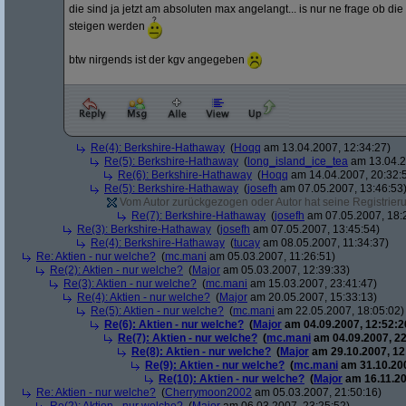
die sind ja jetzt am absoluten max angelangt... is nur ne frage ob di
steigen werden
btw nirgends ist der kgv angegeben
Re(4): Berkshire-Hathaway
(
Hoqq
am 13.04.2007, 12:34:27)
Re(5): Berkshire-Hathaway
(
long_island_ice_tea
am 13.04.2
Re(6): Berkshire-Hathaway
(
Hoqq
am 14.04.2007, 20:32:
Re(5): Berkshire-Hathaway
(
josefh
am 07.05.2007, 13:46:53
Vom Autor zurückgezogen oder Autor hat seine Registrierun
Re(7): Berkshire-Hathaway
(
josefh
am 07.05.2007, 18:
Re(3): Berkshire-Hathaway
(
josefh
am 07.05.2007, 13:45:54)
Re(4): Berkshire-Hathaway
(
tucay
am 08.05.2007, 11:34:37)
Re: Aktien - nur welche?
(
mc.mani
am 05.03.2007, 11:26:51)
Re(2): Aktien - nur welche?
(
Major
am 05.03.2007, 12:39:33)
Re(3): Aktien - nur welche?
(
mc.mani
am 15.03.2007, 23:41:47)
Re(4): Aktien - nur welche?
(
Major
am 20.05.2007, 15:33:13)
Re(5): Aktien - nur welche?
(
mc.mani
am 22.05.2007, 18:05:02)
Re(6): Aktien - nur welche?
(
Major
am 04.09.2007, 12:52:2
Re(7): Aktien - nur welche?
(
mc.mani
am 04.09.2007, 22
Re(8): Aktien - nur welche?
(
Major
am 29.10.2007, 12
Re(9): Aktien - nur welche?
(
mc.mani
am 31.10.200
Re(10): Aktien - nur welche?
(
Major
am 16.11.20
Re: Aktien - nur welche?
(
Cherrymoon2002
am 05.03.2007, 21:50:16)