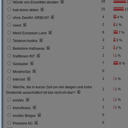
18
Würde von Einzeltitel abraten
15
1
hab keine aktien
4
4 %
ohne Zweifel: AIRBUS!!
2
2 %
voest
6
7 %
Meinl European Land
3
3 %
Telekom Austria
2
2 %
Berkshire-Hathaway
1
1 %
Raiffeisen INT
7
8 %
Goldadler
0
MorphoSys
1
1 %
Intercell
Welche, die in kurzer Zeit um viel steigen und hohe
1
1 %
Dividende ausschütten! Ist das nicht eh klar?
1
1 %
polytec
1
1 %
Immofinanz
0
envitec Biogas
0
Premiere AG