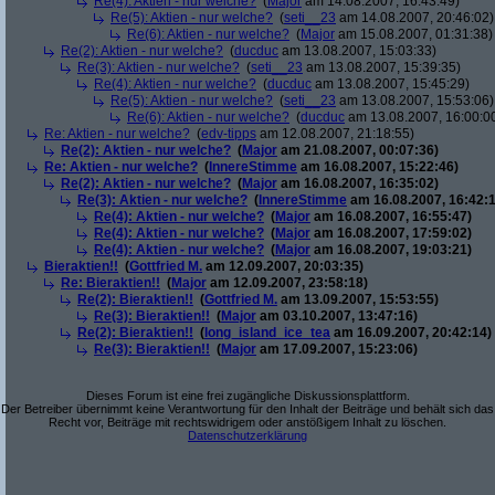
Re(4): Aktien - nur welche?
(
Major
am 14.08.2007, 16:43:49)
Re(5): Aktien - nur welche?
(
seti__23
am 14.08.2007, 20:46:02)
Re(6): Aktien - nur welche?
(
Major
am 15.08.2007, 01:31:38)
Re(2): Aktien - nur welche?
(
ducduc
am 13.08.2007, 15:03:33)
Re(3): Aktien - nur welche?
(
seti__23
am 13.08.2007, 15:39:35)
Re(4): Aktien - nur welche?
(
ducduc
am 13.08.2007, 15:45:29)
Re(5): Aktien - nur welche?
(
seti__23
am 13.08.2007, 15:53:06)
Re(6): Aktien - nur welche?
(
ducduc
am 13.08.2007, 16:00:0
Re: Aktien - nur welche?
(
edv-tipps
am 12.08.2007, 21:18:55)
Re(2): Aktien - nur welche?
(
Major
am 21.08.2007, 00:07:36)
Re: Aktien - nur welche?
(
InnereStimme
am 16.08.2007, 15:22:46)
Re(2): Aktien - nur welche?
(
Major
am 16.08.2007, 16:35:02)
Re(3): Aktien - nur welche?
(
InnereStimme
am 16.08.2007, 16:42:1
Re(4): Aktien - nur welche?
(
Major
am 16.08.2007, 16:55:47)
Re(4): Aktien - nur welche?
(
Major
am 16.08.2007, 17:59:02)
Re(4): Aktien - nur welche?
(
Major
am 16.08.2007, 19:03:21)
Bieraktien!!
(
Gottfried M.
am 12.09.2007, 20:03:35)
Re: Bieraktien!!
(
Major
am 12.09.2007, 23:58:18)
Re(2): Bieraktien!!
(
Gottfried M.
am 13.09.2007, 15:53:55)
Re(3): Bieraktien!!
(
Major
am 03.10.2007, 13:47:16)
Re(2): Bieraktien!!
(
long_island_ice_tea
am 16.09.2007, 20:42:14)
Re(3): Bieraktien!!
(
Major
am 17.09.2007, 15:23:06)
Dieses Forum ist eine frei zugängliche Diskussionsplattform.
Der Betreiber übernimmt keine Verantwortung für den Inhalt der Beiträge und behält sich das
Recht vor, Beiträge mit rechtswidrigem oder anstößigem Inhalt zu löschen.
Datenschutzerklärung