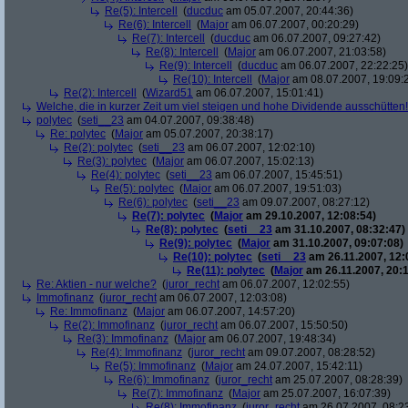
Re(5): Intercell
(
ducduc
am 05.07.2007, 20:44:36)
Re(6): Intercell
(
Major
am 06.07.2007, 00:20:29)
Re(7): Intercell
(
ducduc
am 06.07.2007, 09:27:42)
Re(8): Intercell
(
Major
am 06.07.2007, 21:03:58)
Re(9): Intercell
(
ducduc
am 06.07.2007, 22:22:25)
Re(10): Intercell
(
Major
am 08.07.2007, 19:09:
Re(2): Intercell
(
Wizard51
am 06.07.2007, 15:01:41)
Welche, die in kurzer Zeit um viel steigen und hohe Dividende ausschütten! 
polytec
(
seti__23
am 04.07.2007, 09:38:48)
Re: polytec
(
Major
am 05.07.2007, 20:38:17)
Re(2): polytec
(
seti__23
am 06.07.2007, 12:02:10)
Re(3): polytec
(
Major
am 06.07.2007, 15:02:13)
Re(4): polytec
(
seti__23
am 06.07.2007, 15:45:51)
Re(5): polytec
(
Major
am 06.07.2007, 19:51:03)
Re(6): polytec
(
seti__23
am 09.07.2007, 08:27:12)
Re(7): polytec
(
Major
am 29.10.2007, 12:08:54)
Re(8): polytec
(
seti__23
am 31.10.2007, 08:32:47)
Re(9): polytec
(
Major
am 31.10.2007, 09:07:08)
Re(10): polytec
(
seti__23
am 26.11.2007, 12:
Re(11): polytec
(
Major
am 26.11.2007, 20:1
Re: Aktien - nur welche?
(
juror_recht
am 06.07.2007, 12:02:55)
Immofinanz
(
juror_recht
am 06.07.2007, 12:03:08)
Re: Immofinanz
(
Major
am 06.07.2007, 14:57:20)
Re(2): Immofinanz
(
juror_recht
am 06.07.2007, 15:50:50)
Re(3): Immofinanz
(
Major
am 06.07.2007, 19:48:34)
Re(4): Immofinanz
(
juror_recht
am 09.07.2007, 08:28:52)
Re(5): Immofinanz
(
Major
am 24.07.2007, 15:42:11)
Re(6): Immofinanz
(
juror_recht
am 25.07.2007, 08:28:39)
Re(7): Immofinanz
(
Major
am 25.07.2007, 16:07:39)
Re(8): Immofinanz
(
juror_recht
am 26.07.2007, 08:2