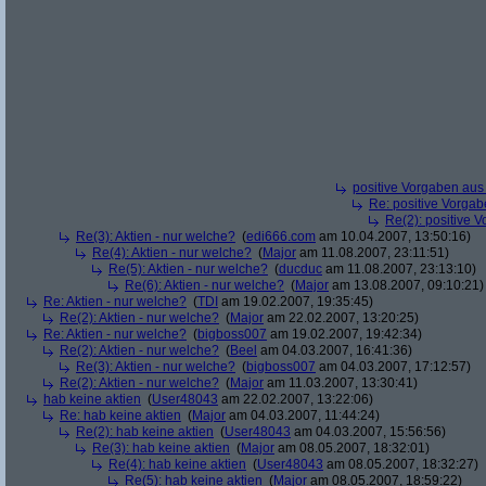
positive Vorgaben au
Re: positive Vorga
Re(2): positive 
Re(3): Aktien - nur welche?
(
edi666.com
am 10.04.2007, 13:50:16)
Re(4): Aktien - nur welche?
(
Major
am 11.08.2007, 23:11:51)
Re(5): Aktien - nur welche?
(
ducduc
am 11.08.2007, 23:13:10)
Re(6): Aktien - nur welche?
(
Major
am 13.08.2007, 09:10:21)
Re: Aktien - nur welche?
(
TDI
am 19.02.2007, 19:35:45)
Re(2): Aktien - nur welche?
(
Major
am 22.02.2007, 13:20:25)
Re: Aktien - nur welche?
(
bigboss007
am 19.02.2007, 19:42:34)
Re(2): Aktien - nur welche?
(
Beel
am 04.03.2007, 16:41:36)
Re(3): Aktien - nur welche?
(
bigboss007
am 04.03.2007, 17:12:57)
Re(2): Aktien - nur welche?
(
Major
am 11.03.2007, 13:30:41)
hab keine aktien
(
User48043
am 22.02.2007, 13:22:06)
Re: hab keine aktien
(
Major
am 04.03.2007, 11:44:24)
Re(2): hab keine aktien
(
User48043
am 04.03.2007, 15:56:56)
Re(3): hab keine aktien
(
Major
am 08.05.2007, 18:32:01)
Re(4): hab keine aktien
(
User48043
am 08.05.2007, 18:32:27)
Re(5): hab keine aktien
(
Major
am 08.05.2007, 18:59:22)