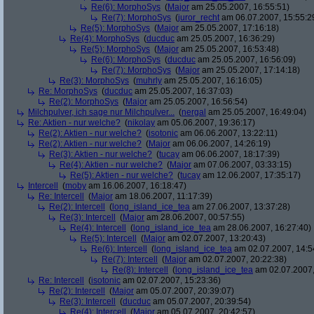
Re(6): MorphoSys
(
Major
am 25.05.2007, 16:55:51)
Re(7): MorphoSys
(
juror_recht
am 06.07.2007, 15:55:2
Re(5): MorphoSys
(
Major
am 25.05.2007, 17:16:18)
Re(4): MorphoSys
(
ducduc
am 25.05.2007, 16:36:29)
Re(5): MorphoSys
(
Major
am 25.05.2007, 16:53:48)
Re(6): MorphoSys
(
ducduc
am 25.05.2007, 16:56:09)
Re(7): MorphoSys
(
Major
am 25.05.2007, 17:14:18)
Re(3): MorphoSys
(
muhrly
am 25.05.2007, 16:16:05)
Re: MorphoSys
(
ducduc
am 25.05.2007, 16:37:03)
Re(2): MorphoSys
(
Major
am 25.05.2007, 16:56:54)
Milchpulver, ich sage nur Milchpulver...
(
nergal
am 25.05.2007, 16:49:04)
Re: Aktien - nur welche?
(
nikolay
am 05.06.2007, 19:36:17)
Re(2): Aktien - nur welche?
(
isotonic
am 06.06.2007, 13:22:11)
Re(2): Aktien - nur welche?
(
Major
am 06.06.2007, 14:26:19)
Re(3): Aktien - nur welche?
(
tucay
am 06.06.2007, 18:17:39)
Re(4): Aktien - nur welche?
(
Major
am 07.06.2007, 03:33:15)
Re(5): Aktien - nur welche?
(
tucay
am 12.06.2007, 17:35:17)
Intercell
(
moby
am 16.06.2007, 16:18:47)
Re: Intercell
(
Major
am 18.06.2007, 11:17:39)
Re(2): Intercell
(
long_island_ice_tea
am 27.06.2007, 13:37:28)
Re(3): Intercell
(
Major
am 28.06.2007, 00:57:55)
Re(4): Intercell
(
long_island_ice_tea
am 28.06.2007, 16:27:40)
Re(5): Intercell
(
Major
am 02.07.2007, 13:20:43)
Re(6): Intercell
(
long_island_ice_tea
am 02.07.2007, 14:5
Re(7): Intercell
(
Major
am 02.07.2007, 20:22:38)
Re(8): Intercell
(
long_island_ice_tea
am 02.07.2007,
Re: Intercell
(
isotonic
am 02.07.2007, 15:23:36)
Re(2): Intercell
(
Major
am 05.07.2007, 20:39:07)
Re(3): Intercell
(
ducduc
am 05.07.2007, 20:39:54)
Re(4): Intercell
(
Major
am 05.07.2007, 20:42:57)