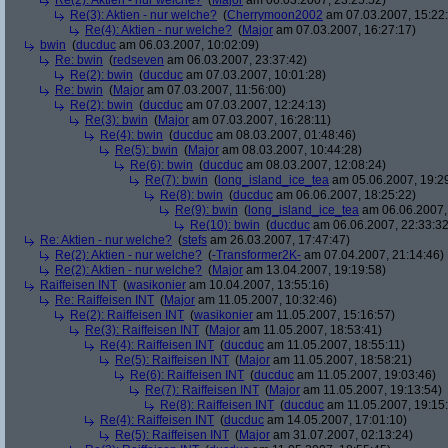
Re(2): Aktien - nur welche?
(
Major
am 06.03.2007, 23:25:52)
Re(3): Aktien - nur welche?
(
Cherrymoon2002
am 07.03.2007, 15:22
Re(4): Aktien - nur welche?
(
Major
am 07.03.2007, 16:27:17)
bwin
(
ducduc
am 06.03.2007, 10:02:09)
Re: bwin
(
redseven
am 06.03.2007, 23:37:42)
Re(2): bwin
(
ducduc
am 07.03.2007, 10:01:28)
Re: bwin
(
Major
am 07.03.2007, 11:56:00)
Re(2): bwin
(
ducduc
am 07.03.2007, 12:24:13)
Re(3): bwin
(
Major
am 07.03.2007, 16:28:11)
Re(4): bwin
(
ducduc
am 08.03.2007, 01:48:46)
Re(5): bwin
(
Major
am 08.03.2007, 10:44:28)
Re(6): bwin
(
ducduc
am 08.03.2007, 12:08:24)
Re(7): bwin
(
long_island_ice_tea
am 05.06.2007, 19:2
Re(8): bwin
(
ducduc
am 06.06.2007, 18:25:22)
Re(9): bwin
(
long_island_ice_tea
am 06.06.2007,
Re(10): bwin
(
ducduc
am 06.06.2007, 22:33:32
Re: Aktien - nur welche?
(
stefs
am 26.03.2007, 17:47:47)
Re(2): Aktien - nur welche?
(
-Transformer2K-
am 07.04.2007, 21:14:46)
Re(2): Aktien - nur welche?
(
Major
am 13.04.2007, 19:19:58)
Raiffeisen INT
(
wasikonier
am 10.04.2007, 13:55:16)
Re: Raiffeisen INT
(
Major
am 11.05.2007, 10:32:46)
Re(2): Raiffeisen INT
(
wasikonier
am 11.05.2007, 15:16:57)
Re(3): Raiffeisen INT
(
Major
am 11.05.2007, 18:53:41)
Re(4): Raiffeisen INT
(
ducduc
am 11.05.2007, 18:55:11)
Re(5): Raiffeisen INT
(
Major
am 11.05.2007, 18:58:21)
Re(6): Raiffeisen INT
(
ducduc
am 11.05.2007, 19:03:46)
Re(7): Raiffeisen INT
(
Major
am 11.05.2007, 19:13:54)
Re(8): Raiffeisen INT
(
ducduc
am 11.05.2007, 19:15
Re(4): Raiffeisen INT
(
ducduc
am 14.05.2007, 17:01:10)
Re(5): Raiffeisen INT
(
Major
am 31.07.2007, 02:13:24)