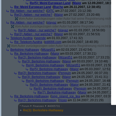
Re(5): Meinl European Land
(
Major
am 12.09.2007, 18:33:4
Re: Meinl European Land
(
Bucho
am 26.11.2007, 12:38:45)
Re: Aktien - nur welche?
(
DITC
am 27.02.2007, 23:12:39)
Re(2): Aktien - nur welche?
(
Major
am 27.02.2007, 23:20:48)
Vom Autor zurückgezogen oder Autor hat seine Registrierung nicht bes
Re: Aktien - nur welche?
(
playaz
am 01.03.2007, 08:17:34)
Vom Autor zurückgezogen oder Autor hat seine Registrierung nicht bestä
Re(3): Aktien - nur welche?
(
playaz
am 01.03.2007, 18:56:00)
Re(2): Aktien - nur welche?
(
Major
am 02.03.2007, 21:56:53)
Telekom Austria
(
spende
am 01.03.2007, 17:41:32)
Re: Telekom Austria
(
edi666.com
am 04.03.2007, 18:40:35)
Vom Autor zurückgezogen oder Autor hat seine Registrierung nicht bestätig
Berkshire-Hathaway
(
Wizard51
am 02.03.2007, 23:42:54)
Re: Berkshire-Hathaway
(
Major
am 03.03.2007, 17:30:21)
Re(2): Berkshire-Hathaway
(
Wizard51
am 03.03.2007, 17:33:23)
Re(3): Berkshire-Hathaway
(
Major
am 03.03.2007, 19:10:48)
Re(4): Berkshire-Hathaway
(
Wizard51
am 03.03.2007, 21:53:00
Re(5): Berkshire-Hathaway
(
Major
am 05.03.2007, 12:51:03)
Re(2): Berkshire-Hathaway
(
Penguin
am 24.05.2007, 00:37:20)
Re(3): Berkshire-Hathaway
(
Major
am 24.05.2007, 15:41:31)
Re(4): Berkshire-Hathaway
(
Penguin
am 24.05.2007, 16:48:41)
Re(5): Berkshire-Hathaway
(
Major
am 24.05.2007, 21:41:11)
Re(6): Berkshire-Hathaway
(
Penguin
am 24.05.2007, 21:5
Re(7): Berkshire-Hathaway
(
Major
am 24.05.2007, 23:2
Re: Berkshire-Hathaway
(
long_island_ice_tea
am 08.04.2007, 03:37:49
Re(2): Berkshire-Hathaway
(
Hoqq
am 11.04.2007, 20:21:29)
^
Forum
Finanzen
#
4065731
Re(3): Berkshire-Hathaway