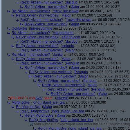
Re(3): Aktien - nur welche?
(
ducduc
am 09.05.2007, 16:57:59)
Re(4): Aktien - nur welche?
(
Major
am 11.05.2007, 20:10:27)
Re: Aktien - nur welche?
(
Yucko the clown
am 09.05.2007, 14:51:33)
Re(2): Aktien - nur welche?
(
Major
am 09.05.2007, 15:20:58)
Re(3): Aktien - nur welche?
(
Yucko the clown
am 09.05.2007, 15:27:3
Re(4): Aktien - nur welche?
(
Major
am 09.05.2007, 19:49:24)
Goldadler
(
InnereStimme
am 11.05.2007, 19:22:56)
Re: Aktien - nur welche?
(
Hungerleider
am 11.05.2007, 20:21:40)
Re(2): Aktien - nur welche?
(
edi666.com
am 18.05.2007, 00:16:58)
Re(3): Aktien - nur welche?
(
ducduc
am 20.05.2007, 18:27:44)
Re(2): Aktien - nur welche?
(
isotonic
am 18.05.2007, 00:33:02)
Re(3): Aktien - nur welche?
(
Major
am 23.05.2007, 23:58:26)
Re: Aktien - nur welche?
(
danko
am 24.05.2007, 00:07:54)
Re(2): Aktien - nur welche?
(
Major
am 24.05.2007, 00:29:45)
Re(3): Aktien - nur welche?
(
Penguin
am 24.05.2007, 00:44:16)
Re(4): Aktien - nur welche?
(
Major
am 24.05.2007, 15:53:13)
Re(5): Aktien - nur welche?
(
Penguin
am 24.05.2007, 16:55:37)
Re(6): Aktien - nur welche?
(
Major
am 24.05.2007, 19:23:06)
Re(7): Aktien - nur welche?
(
Penguin
am 24.05.2007, 21:1
Re(8): Aktien - nur welche?
(
Major
am 24.05.2007, 21:3
Re(9): Aktien - nur welche?
(
Penguin
am 24.05.2007,
Re(10): Aktien - nur welche?
(
Major
am 24.05.2007
PLONKED von
AVS
: spam
(
diver96
am 24.05.2007, 19:49:31)
MorphoSys
(
long_island_ice_tea
am 25.05.2007, 13:30:08)
Re: MorphoSys
(
Major
am 25.05.2007, 14:13:23)
Re(2): MorphoSys
(
long_island_ice_tea
am 25.05.2007, 14:23:54)
Re(3): MorphoSys
(
Major
am 25.05.2007, 15:13:43)
Re(4): MorphoSys
(
long_island_ice_tea
am 25.05.2007, 16:08:
Vom Autor zurückgezogen oder Autor hat seine Registrierung 
Re(6): MorphoSys
(
long_island_ice_tea
am 25.05.2007, 1