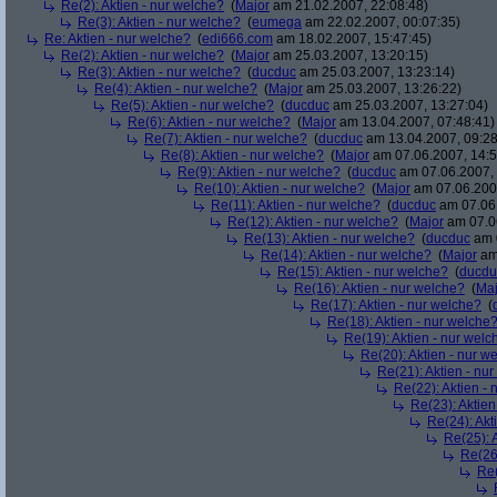
Re(2): Aktien - nur welche?
(
Major
am 21.02.2007, 22:08:48)
Re(3): Aktien - nur welche?
(
eumega
am 22.02.2007, 00:07:35)
Re: Aktien - nur welche?
(
edi666.com
am 18.02.2007, 15:47:45)
Re(2): Aktien - nur welche?
(
Major
am 25.03.2007, 13:20:15)
Re(3): Aktien - nur welche?
(
ducduc
am 25.03.2007, 13:23:14)
Re(4): Aktien - nur welche?
(
Major
am 25.03.2007, 13:26:22)
Re(5): Aktien - nur welche?
(
ducduc
am 25.03.2007, 13:27:04)
Re(6): Aktien - nur welche?
(
Major
am 13.04.2007, 07:48:41)
Re(7): Aktien - nur welche?
(
ducduc
am 13.04.2007, 09:28
Re(8): Aktien - nur welche?
(
Major
am 07.06.2007, 14:5
Re(9): Aktien - nur welche?
(
ducduc
am 07.06.2007, 
Re(10): Aktien - nur welche?
(
Major
am 07.06.2007
Re(11): Aktien - nur welche?
(
ducduc
am 07.06.
Re(12): Aktien - nur welche?
(
Major
am 07.06
Re(13): Aktien - nur welche?
(
ducduc
am 0
Re(14): Aktien - nur welche?
(
Major
am 
Re(15): Aktien - nur welche?
(
ducdu
Re(16): Aktien - nur welche?
(
Maj
Re(17): Aktien - nur welche?
(
Re(18): Aktien - nur welche
Re(19): Aktien - nur welc
Re(20): Aktien - nur w
Re(21): Aktien - nu
Re(22): Aktien -
Re(23): Aktien
Re(24): Akt
Re(25): 
Re(26)
Re(