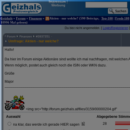
Impressum
|
Werbung
Geizhals
»
Forum
»
Finanzen
»
Aktien - nur welche? (590 Beiträge,
Top-100
|
Fresh-100
18996 Mal gelesen)
Du bist nicht angemeldet. [
Login/Registrieren
]
^
Forum
Finanzen
#
3937351
Umfrage: Aktien - nur welche?
Hallo!
Da hier im Forum einige Aktionäre sind wollte ich mal nachfragen, mit welchen A
Wenn möglich, postet auch gleich noch die ISIN oder WKN dazu.
Grüße
Major
_____________________________________________________________
<img src="http://forum.geizhals.at/files/3159/00000204.gif"
Auswahl
Abgegebene Stimm
28
na klar, das werde ich gerade HIER sagen