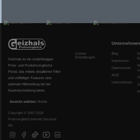
Unternehme
Cookie-
Blog
I
Einstellungen
f
Geizhals ist ein unabhängiges
Impressum
Preis- und Produktvergleichs-
W
Datenschutz
s
Portal, das mittels detaillierter Filter
AGB
T
und vielfältiger Features eine
Unternehmen
optimale Hilfestellung bei der
J
Kaufentscheidung bietet.
P
Ansicht wählen:
Mobile
Copyright © 1997-2026
Preisvergleich Internet Services
AG