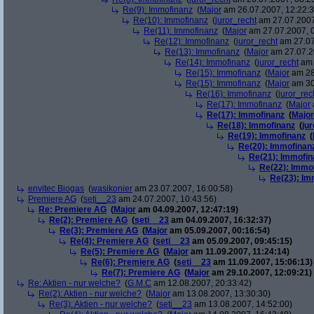
Re(9): Immofinanz
(
Major
am 26.07.2007, 12:22:3
Re(10): Immofinanz
(
juror_recht
am 27.07.2007
Re(11): Immofinanz
(
Major
am 27.07.2007, 0
Re(12): Immofinanz
(
juror_recht
am 27.07
Re(13): Immofinanz
(
Major
am 27.07.2
Re(14): Immofinanz
(
juror_recht
am 
Re(15): Immofinanz
(
Major
am 28
Re(15): Immofinanz
(
Major
am 30
Re(16): Immofinanz
(
juror_rec
Re(17): Immofinanz
(
Major
Re(17): Immofinanz
(
Major
Re(18): Immofinanz
(
ju
Re(19): Immofinanz
(
Re(20): Immofinan
Re(21): Immofin
Re(22): Immo
Re(23): Im
envitec Biogas
(
wasikonier
am 23.07.2007, 16:00:58)
Premiere AG
(
seti__23
am 24.07.2007, 10:43:56)
Re: Premiere AG
(
Major
am 04.09.2007, 12:47:19)
Re(2): Premiere AG
(
seti__23
am 04.09.2007, 16:32:37)
Re(3): Premiere AG
(
Major
am 05.09.2007, 00:16:54)
Re(4): Premiere AG
(
seti__23
am 05.09.2007, 09:45:15)
Re(5): Premiere AG
(
Major
am 11.09.2007, 11:24:14)
Re(6): Premiere AG
(
seti__23
am 11.09.2007, 15:06:13)
Re(7): Premiere AG
(
Major
am 29.10.2007, 12:09:21)
Re: Aktien - nur welche?
(
G.M.C
am 12.08.2007, 20:33:42)
Re(2): Aktien - nur welche?
(
Major
am 13.08.2007, 13:30:30)
Re(3): Aktien - nur welche?
(
seti__23
am 13.08.2007, 14:52:00)