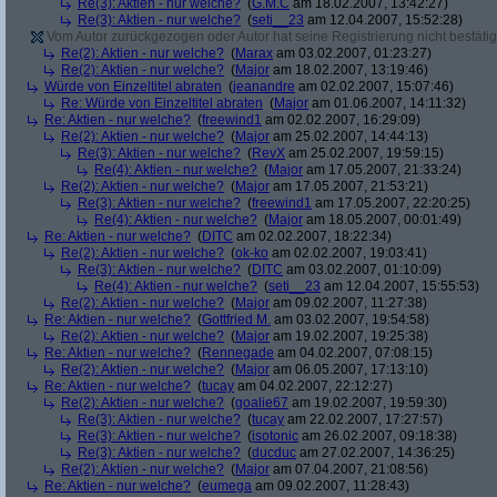
Re(3): Aktien - nur welche?
(
G.M.C
am 18.02.2007, 13:42:27)
Re(3): Aktien - nur welche?
(
seti__23
am 12.04.2007, 15:52:28)
Vom Autor zurückgezogen oder Autor hat seine Registrierung nicht bestätig
Re(2): Aktien - nur welche?
(
Marax
am 03.02.2007, 01:23:27)
Re(2): Aktien - nur welche?
(
Major
am 18.02.2007, 13:19:46)
Würde von Einzeltitel abraten
(
jeanandre
am 02.02.2007, 15:07:46)
Re: Würde von Einzeltitel abraten
(
Major
am 01.06.2007, 14:11:32)
Re: Aktien - nur welche?
(
freewind1
am 02.02.2007, 16:29:09)
Re(2): Aktien - nur welche?
(
Major
am 25.02.2007, 14:44:13)
Re(3): Aktien - nur welche?
(
RevX
am 25.02.2007, 19:59:15)
Re(4): Aktien - nur welche?
(
Major
am 17.05.2007, 21:33:24)
Re(2): Aktien - nur welche?
(
Major
am 17.05.2007, 21:53:21)
Re(3): Aktien - nur welche?
(
freewind1
am 17.05.2007, 22:20:25)
Re(4): Aktien - nur welche?
(
Major
am 18.05.2007, 00:01:49)
Re: Aktien - nur welche?
(
DITC
am 02.02.2007, 18:22:34)
Re(2): Aktien - nur welche?
(
ok-ko
am 02.02.2007, 19:03:41)
Re(3): Aktien - nur welche?
(
DITC
am 03.02.2007, 01:10:09)
Re(4): Aktien - nur welche?
(
seti__23
am 12.04.2007, 15:55:53)
Re(2): Aktien - nur welche?
(
Major
am 09.02.2007, 11:27:38)
Re: Aktien - nur welche?
(
Gottfried M.
am 03.02.2007, 19:54:58)
Re(2): Aktien - nur welche?
(
Major
am 19.02.2007, 19:25:38)
Re: Aktien - nur welche?
(
Rennegade
am 04.02.2007, 07:08:15)
Re(2): Aktien - nur welche?
(
Major
am 06.05.2007, 17:13:10)
Re: Aktien - nur welche?
(
tucay
am 04.02.2007, 22:12:27)
Re(2): Aktien - nur welche?
(
goalie67
am 19.02.2007, 19:59:30)
Re(3): Aktien - nur welche?
(
tucay
am 22.02.2007, 17:27:57)
Re(3): Aktien - nur welche?
(
isotonic
am 26.02.2007, 09:18:38)
Re(3): Aktien - nur welche?
(
ducduc
am 27.02.2007, 14:36:25)
Re(2): Aktien - nur welche?
(
Major
am 07.04.2007, 21:08:56)
Re: Aktien - nur welche?
(
eumega
am 09.02.2007, 11:28:43)