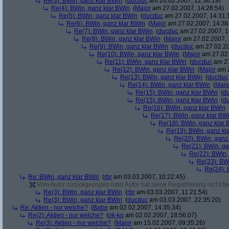
Re(3): BWin, ganz klar BWin
(
ducduc
am 26.02.2007, 12:36:19)
Re(4): BWin, ganz klar BWin
(
Major
am 27.02.2007, 14:28:54)
Re(5): BWin, ganz klar BWin
(
ducduc
am 27.02.2007, 14:31:
Re(6): BWin, ganz klar BWin
(
Major
am 27.02.2007, 14:36
Re(7): BWin, ganz klar BWin
(
ducduc
am 27.02.2007, 1
Re(8): BWin, ganz klar BWin
(
Major
am 27.02.2007, 
Re(9): BWin, ganz klar BWin
(
ducduc
am 27.02.20
Re(10): BWin, ganz klar BWin
(
Major
am 27.02.
Re(11): BWin, ganz klar BWin
(
ducduc
am 27
Re(12): BWin, ganz klar BWin
(
Major
am 2
Re(13): BWin, ganz klar BWin
(
ducduc
Re(14): BWin, ganz klar BWin
(
Majo
Re(15): BWin, ganz klar BWin
(
d
Re(15): BWin, ganz klar BWin
(
d
Re(16): BWin, ganz klar BWin
Re(17): BWin, ganz klar BW
Re(18): BWin, ganz klar 
Re(19): BWin, ganz kl
Re(20): BWin, ganz
Re(21): BWin, ga
Re(22): BWin,
Re(23): BW
Re(24): 
Re: BWin, ganz klar BWin
(
rbr
am 03.03.2007, 10:22:45)
Vom Autor zurückgezogen oder Autor hat seine Registrierung nicht bes
Re(3): BWin, ganz klar BWin
(
rbr
am 03.03.2007, 11:21:54)
Re(3): BWin, ganz klar BWin
(
ducduc
am 03.03.2007, 22:35:20)
Re: Aktien - nur welche?
(
Babe
am 02.02.2007, 14:35:34)
Re(2): Aktien - nur welche?
(
ok-ko
am 02.02.2007, 18:56:07)
Re(3): Aktien - nur welche?
(
Major
am 15.02.2007, 09:35:26)