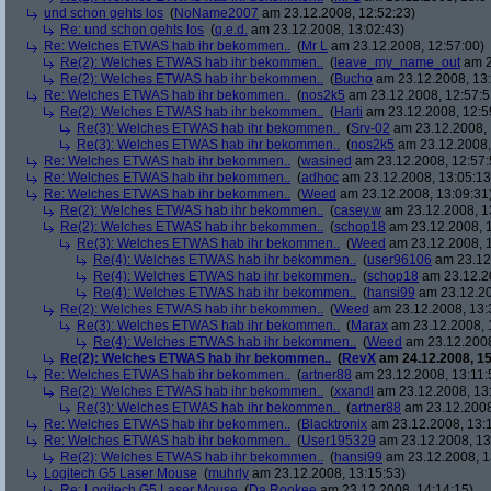
und schon gehts los
(
NoName2007
am 23.12.2008, 12:52:23)
Re: und schon gehts los
(
q.e.d.
am 23.12.2008, 13:02:43)
Re: Welches ETWAS hab ihr bekommen..
(
Mr L
am 23.12.2008, 12:57:00)
Re(2): Welches ETWAS hab ihr bekommen..
(
leave_my_name_out
am 2
Re(2): Welches ETWAS hab ihr bekommen..
(
Bucho
am 23.12.2008, 13:
Re: Welches ETWAS hab ihr bekommen..
(
nos2k5
am 23.12.2008, 12:57:5
Re(2): Welches ETWAS hab ihr bekommen..
(
Harti
am 23.12.2008, 12:5
Re(3): Welches ETWAS hab ihr bekommen..
(
Srv-02
am 23.12.2008, 
Re(3): Welches ETWAS hab ihr bekommen..
(
nos2k5
am 23.12.2008,
Re: Welches ETWAS hab ihr bekommen..
(
wasined
am 23.12.2008, 12:57:
Re: Welches ETWAS hab ihr bekommen..
(
adhoc
am 23.12.2008, 13:05:13
Re: Welches ETWAS hab ihr bekommen..
(
Weed
am 23.12.2008, 13:09:31
Re(2): Welches ETWAS hab ihr bekommen..
(
casey.w
am 23.12.2008, 1
Re(2): Welches ETWAS hab ihr bekommen..
(
schop18
am 23.12.2008, 1
Re(3): Welches ETWAS hab ihr bekommen..
(
Weed
am 23.12.2008, 1
Re(4): Welches ETWAS hab ihr bekommen..
(
user96106
am 23.12.
Re(4): Welches ETWAS hab ihr bekommen..
(
schop18
am 23.12.20
Re(4): Welches ETWAS hab ihr bekommen..
(
hansi99
am 23.12.20
Re(2): Welches ETWAS hab ihr bekommen..
(
Weed
am 23.12.2008, 13:
Re(3): Welches ETWAS hab ihr bekommen..
(
Marax
am 23.12.2008, 
Re(4): Welches ETWAS hab ihr bekommen..
(
Weed
am 23.12.2008
Re(2): Welches ETWAS hab ihr bekommen..
(
RevX
am 24.12.2008, 15
Re: Welches ETWAS hab ihr bekommen..
(
artner88
am 23.12.2008, 13:11:
Re(2): Welches ETWAS hab ihr bekommen..
(
xxandl
am 23.12.2008, 13
Re(3): Welches ETWAS hab ihr bekommen..
(
artner88
am 23.12.2008
Re: Welches ETWAS hab ihr bekommen..
(
Blacktronix
am 23.12.2008, 13:
Re: Welches ETWAS hab ihr bekommen..
(
User195329
am 23.12.2008, 13
Re(2): Welches ETWAS hab ihr bekommen..
(
hansi99
am 23.12.2008, 1
Logitech G5 Laser Mouse
(
muhrly
am 23.12.2008, 13:15:53)
Re: Logitech G5 Laser Mouse
(
Da Rookee
am 23.12.2008, 14:14:15)