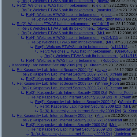
Re(3): Welches ETWAS hab ihr bekommen..
(
playaz
am 23.12.2008, 
Re(2): Welches ETWAS hab ihr bekommen..
(
q.e.d.
am 23.12.2008, 09:
Re(3): Welches ETWAS hab ihr bekommen..
(
monster23
am 23.12.20
Re(4): Welches ETWAS hab ihr bekommen..
(
q.e.d.
am 23.12.2008
Re(5): Welches ETWAS hab ihr bekommen..
(
monster23
am 23.
Re(2): Welches ETWAS hab ihr bekommen..
(
w114/115
am 23.12.2008, 
Re(3): Welches ETWAS hab ihr bekommen..
(
playaz
am 23.12.2008, 
Re(3): Welches ETWAS hab ihr bekommen..
(
Mr L
am 23.12.2008, 09
Re(4): Welches ETWAS hab ihr bekommen..
(
w114/115
am 23.12.2
Re(5): Welches ETWAS hab ihr bekommen..
(
Mr L
am 23.12.200
Re(6): Welches ETWAS hab ihr bekommen..
(
w114/115
am 23
Re(7): Welches ETWAS hab ihr bekommen..
(
User6465
am
Re(8): Welches ETWAS hab ihr bekommen..
(
w114/115
Re(4): Welches ETWAS hab ihr bekommen..
(
RoboCop
am 23.12.2
Kaspersky Lab: Internet Security 2009 [2x]
(
X_Xtream
am 23.12.2008, 09:3
Re: Kaspersky Lab: Internet Security 2009 [2x]
(
playaz
am 23.12.2008, 0
Re(2): Kaspersky Lab: Internet Security 2009 [2x]
(
X_Xtream
am 23.12
Re(3): Kaspersky Lab: Internet Security 2009 [2x]
(
playaz
am 23.12
Re: Kaspersky Lab: Internet Security 2009 [2x]
(
Winnie_Pooh
am 23.12.
Re(2): Kaspersky Lab: Internet Security 2009 [2x]
(
X_Xtream
am 23.12
Re(3): Kaspersky Lab: Internet Security 2009 [2x]
(
Winnie_Pooh
am
Re(4): Kaspersky Lab: Internet Security 2009 [2x]
(
X_Xtream
am 
Re(5): Kaspersky Lab: Internet Security 2009 [2x]
(
Winnie_P
Re(6): Kaspersky Lab: Internet Security 2009 [2x]
(
Mr L
am 
Re(6): Kaspersky Lab: Internet Security 2009 [2x]
(
X_Xtre
Re: Kaspersky Lab: Internet Security 2009 [2x]
(
Mr L
am 23.12.2008, 09:
Re(2): Kaspersky Lab: Internet Security 2009 [2x]
(
danielcart
am 23.12
Re(3): Kaspersky Lab: Internet Security 2009 [2x]
(
Mr L
am 23.12.2
Re(4): Kaspersky Lab: Internet Security 2009 [2x]
(
danielcart
am 
Re(4): Kaspersky Lab: Internet Security 2009 [2x]
(
danielcart
am 