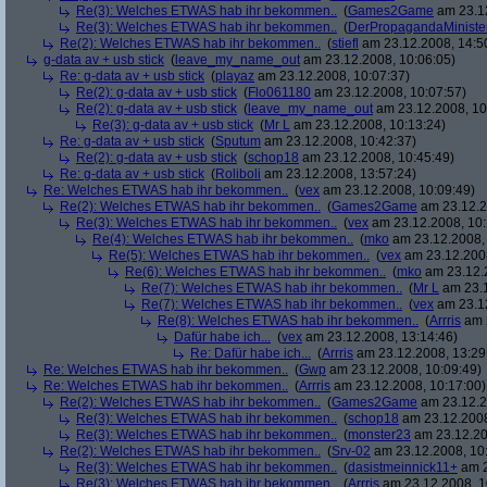
Re(3): Welches ETWAS hab ihr bekommen..
(
Games2Game
am 23.12
Re(3): Welches ETWAS hab ihr bekommen..
(
DerPropagandaMiniste
Re(2): Welches ETWAS hab ihr bekommen..
(
stiefl
am 23.12.2008, 14:5
g-data av + usb stick
(
leave_my_name_out
am 23.12.2008, 10:06:05)
Re: g-data av + usb stick
(
playaz
am 23.12.2008, 10:07:37)
Re(2): g-data av + usb stick
(
Flo061180
am 23.12.2008, 10:07:57)
Re(2): g-data av + usb stick
(
leave_my_name_out
am 23.12.2008, 10
Re(3): g-data av + usb stick
(
Mr L
am 23.12.2008, 10:13:24)
Re: g-data av + usb stick
(
Sputum
am 23.12.2008, 10:42:37)
Re(2): g-data av + usb stick
(
schop18
am 23.12.2008, 10:45:49)
Re: g-data av + usb stick
(
Roliboli
am 23.12.2008, 13:57:24)
Re: Welches ETWAS hab ihr bekommen..
(
vex
am 23.12.2008, 10:09:49)
Re(2): Welches ETWAS hab ihr bekommen..
(
Games2Game
am 23.12.2
Re(3): Welches ETWAS hab ihr bekommen..
(
vex
am 23.12.2008, 10:
Re(4): Welches ETWAS hab ihr bekommen..
(
mko
am 23.12.2008, 
Re(5): Welches ETWAS hab ihr bekommen..
(
vex
am 23.12.2008
Re(6): Welches ETWAS hab ihr bekommen..
(
mko
am 23.12.2
Re(7): Welches ETWAS hab ihr bekommen..
(
Mr L
am 23.1
Re(7): Welches ETWAS hab ihr bekommen..
(
vex
am 23.12
Re(8): Welches ETWAS hab ihr bekommen..
(
Arrris
am 2
Dafür habe ich...
(
vex
am 23.12.2008, 13:14:46)
Re: Dafür habe ich...
(
Arrris
am 23.12.2008, 13:29
Re: Welches ETWAS hab ihr bekommen..
(
Gwp
am 23.12.2008, 10:09:49)
Re: Welches ETWAS hab ihr bekommen..
(
Arrris
am 23.12.2008, 10:17:00)
Re(2): Welches ETWAS hab ihr bekommen..
(
Games2Game
am 23.12.2
Re(3): Welches ETWAS hab ihr bekommen..
(
schop18
am 23.12.2008
Re(3): Welches ETWAS hab ihr bekommen..
(
monster23
am 23.12.20
Re(2): Welches ETWAS hab ihr bekommen..
(
Srv-02
am 23.12.2008, 10
Re(3): Welches ETWAS hab ihr bekommen..
(
dasistmeinnick11+
am 2
Re(3): Welches ETWAS hab ihr bekommen..
(
Arrris
am 23.12.2008, 1