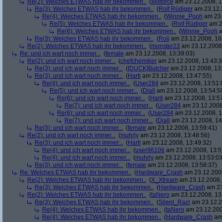
Re(2): Welches ETWAS hab ihr bekommen..
(
xxxforce
am 23.12.2008, 1
Re(3): Welches ETWAS hab ihr bekommen..
(
Rolf Rüdiger
am 23.12.
Re(4): Welches ETWAS hab ihr bekommen..
(
Winnie_Pooh
am 23.
Re(5): Welches ETWAS hab ihr bekommen..
(
Rolf Rüdiger
am 2
Re(6): Welches ETWAS hab ihr bekommen..
(
Winnie_Pooh
a
Re(3): Welches ETWAS hab ihr bekommen..
(
Roli
am 23.12.2008, 16
Re(2): Welches ETWAS hab ihr bekommen..
(
monster23
am 23.12.2008,
Re: und ich wart noch immer...
(
female
am 23.12.2008, 13:39:03)
Re(2): und ich wart noch immer...
(
chefchemiker
am 23.12.2008, 13:43:3
Re(3): und ich wart noch immer...
(
[DUCK]Butcher
am 23.12.2008, 13
Re(3): und ich wart noch immer...
(
Harti
am 23.12.2008, 13:47:55)
Re(4): und ich wart noch immer...
(
User284
am 23.12.2008, 13:51:
Re(5): und ich wart noch immer...
(
Diall
am 23.12.2008, 13:54:5
Re(6): und ich wart noch immer...
(
Harti
am 23.12.2008, 13:5
Re(7): und ich wart noch immer...
(
User284
am 23.12.2008
Re(6): und ich wart noch immer...
(
User284
am 23.12.2008, 1
Re(7): und ich wart noch immer...
(
Diall
am 23.12.2008, 14
Re(3): und ich wart noch immer...
(
female
am 23.12.2008, 13:59:41)
Re(2): und ich wart noch immer...
(
muhrly
am 23.12.2008, 13:48:56)
Re(3): und ich wart noch immer...
(
Harti
am 23.12.2008, 13:49:32)
Re(4): und ich wart noch immer...
(
user96106
am 23.12.2008, 13:5
Re(4): und ich wart noch immer...
(
muhrly
am 23.12.2008, 13:53:03
Re(3): und ich wart noch immer...
(
female
am 23.12.2008, 13:58:37)
Re: Welches ETWAS hab ihr bekommen..
(
Hardware_Crash
am 23.12.2008
Re(2): Welches ETWAS hab ihr bekommen..
(
X_Xtream
am 23.12.2008,
Re(3): Welches ETWAS hab ihr bekommen..
(
Hardware_Crash
am 23
Re(2): Welches ETWAS hab ihr bekommen..
(
taNero
am 23.12.2008, 13
Re(3): Welches ETWAS hab ihr bekommen..
(
Silent_Razr
am 23.12.2
Re(4): Welches ETWAS hab ihr bekommen..
(
taNero
am 23.12.200
Re(4): Welches ETWAS hab ihr bekommen..
(
Hardware_Crash
am 