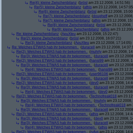
Re(4): kleine Zwischenbilanz
(
brösl
am 23.12.2008, 14:51:56)
Re(5): kleine Zwischenbilanz
(
athis
am 23.12.2008, 14:57:05
Re(6): kleine Zwischenbilanz
(
brösl
am 23.12.2008, 15:00
Re(7): kleine Zwischenbilanz
(
dougheff
am 23.12.2008,
Re(7): kleine Zwischenbilanz
(
athis
am 23.12.2008, 15:
Re(8): kleine Zwischenbilanz
(
brösl
am 23.12.2008, 
Re(9): kleine Zwischenbilanz
(
athis
am 23.12.2008
Re: kleine Zwischenbilanz
(
ApuXteu
am 23.12.2008, 15:22:47)
Re(2): kleine Zwischenbilanz
(
brösl
am 23.12.2008, 16:07:21)
Re(3): kleine Zwischenbilanz
(
ApuXteu
am 23.12.2008, 17:14:05)
Re: Welches ETWAS hab ihr bekommen..
(
duracell
am 23.12.2008, 14:37:
Re(2): Welches ETWAS hab ihr bekommen..
(
muhrly
am 23.12.2008, 14
Re(3): Welches ETWAS hab ihr bekommen..
(
duracell
am 23.12.2008,
Re(2): Welches ETWAS hab ihr bekommen..
(
hansi99
am 23.12.2008, 1
Re(3): Welches ETWAS hab ihr bekommen..
(
duracell
am 23.12.2008,
Re(4): Welches ETWAS hab ihr bekommen..
(
hansi99
am 23.12.20
Re(2): Welches ETWAS hab ihr bekommen..
(
user96106
am 23.12.2008,
Re(3): Welches ETWAS hab ihr bekommen..
(
duracell
am 23.12.2008,
Re(2): Welches ETWAS hab ihr bekommen..
(
dev0
am 23.12.2008, 14:4
Re(3): Welches ETWAS hab ihr bekommen..
(
duracell
am 23.12.2008,
Re(4): Welches ETWAS hab ihr bekommen..
(
dev0
am 23.12.2008,
Re(2): Welches ETWAS hab ihr bekommen..
(
Technofreak018
am 23.12.
Re(3): Welches ETWAS hab ihr bekommen..
(
muhrly
am 23.12.2008, 
Re(4): Welches ETWAS hab ihr bekommen..
(
Technofreak018
am 2
Re(3): Welches ETWAS hab ihr bekommen..
(
duracell
am 23.12.2008,
Re(2): Welches ETWAS hab ihr bekommen..
(
athis
am 23.12.2008, 14:4
Re(3): Welches ETWAS hab ihr bekommen..
(
dev0
am 23.12.2008, 1
Re(3): Welches ETWAS hab ihr bekommen..
(
duracell
am 23.12.2008,
Re(4): Welches ETWAS hab ihr bekommen..
(
athis
am 23.12.2008,
Re(2): Welches ETWAS hab ihr bekommen..
(
rufus
am 23.12.2008, 14:4