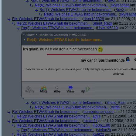
Re(5): Welches ETWAS hab ihr bekommen..
(
RevX
am 21.12.20
Re(6): Welches ETWAS hab ihr bekommen..
(
skyreacher
am 
Re(7): Welches ETWAS hab ihr bekommen..
(
RevX
am 21.
Re(8): Welches ETWAS hab ihr bekommen..
(
skyreach
Re: Welches ETWAS hab ihr bekommen..
(
User195329
am 21.12.2008, 11
Re(2): Welches ETWAS hab ihr bekommen..
(
Silent_Razr
am 21.12.2008
Re(3): Welches ETWAS hab ihr bekommen..
(
User195329
am 21.12.2
^
Forum
Händler in Österreich
#
5208241
Re(4): Welches ETWAS hab ihr bekommen..
ich glaub, du hast die Ironie nicht verstanden
my car @ Spritmonitor.de
Character cannot be developed in ease and quiet. Only through experience of trial and suffer
achieved
Re(5): Welches ETWAS hab ihr bekommen..
(
Silent_Razr
am 21
Re(6): Welches ETWAS hab ihr bekommen..
(
Arrris
am 22.12.
Re: Welches ETWAS hab ihr bekommen..
(
homerdersimpson
am 21.12.200
Re(2): Welches ETWAS hab ihr bekommen..
(
athis
am 21.12.2008, 14:5
Re: Welches ETWAS hab ihr bekommen..
(
stefan2k
am 21.12.2008, 13:54:
Re(2): Welches ETWAS hab ihr bekommen..
(
Flo061180
am 21.12.2008,
Re(3): Welches ETWAS hab ihr bekommen..
(
stefan2k
am 21.12.2008
Re(2): Welches ETWAS hab ihr bekommen..
(
Kalif22
am 21.12.2008, 14