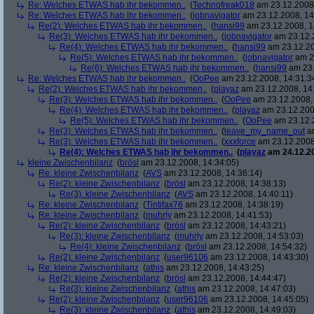
Re: Welches ETWAS hab ihr bekommen..
(
Technofreak018
am 23.12.2008,
Re: Welches ETWAS hab ihr bekommen..
(
jobnavigator
am 23.12.2008, 14
Re(2): Welches ETWAS hab ihr bekommen..
(
hansi99
am 23.12.2008, 1
Re(3): Welches ETWAS hab ihr bekommen..
(
jobnavigator
am 23.12.2
Re(4): Welches ETWAS hab ihr bekommen..
(
hansi99
am 23.12.20
Re(5): Welches ETWAS hab ihr bekommen..
(
jobnavigator
am 23
Re(6): Welches ETWAS hab ihr bekommen..
(
hansi99
am 23.
Re: Welches ETWAS hab ihr bekommen..
(
OoPee
am 23.12.2008, 14:31:3
Re(2): Welches ETWAS hab ihr bekommen..
(
playaz
am 23.12.2008, 14
Re(3): Welches ETWAS hab ihr bekommen..
(
OoPee
am 23.12.2008, 
Re(4): Welches ETWAS hab ihr bekommen..
(
playaz
am 23.12.200
Re(5): Welches ETWAS hab ihr bekommen..
(
OoPee
am 23.12.2
Re(3): Welches ETWAS hab ihr bekommen..
(
leave_my_name_out
am
Re(3): Welches ETWAS hab ihr bekommen..
(
xxxforce
am 23.12.2008
Re(4): Welches ETWAS hab ihr bekommen..
(
playaz
am 24.12.20
kleine Zwischenbilanz
(
brösl
am 23.12.2008, 14:34:05)
Re: kleine Zwischenbilanz
(
AVS
am 23.12.2008, 14:36:14)
Re(2): kleine Zwischenbilanz
(
brösl
am 23.12.2008, 14:38:13)
Re(3): kleine Zwischenbilanz
(
AVS
am 23.12.2008, 14:40:11)
Re: kleine Zwischenbilanz
(
Tintifax76
am 23.12.2008, 14:38:19)
Re: kleine Zwischenbilanz
(
muhrly
am 23.12.2008, 14:41:53)
Re(2): kleine Zwischenbilanz
(
brösl
am 23.12.2008, 14:43:21)
Re(3): kleine Zwischenbilanz
(
muhrly
am 23.12.2008, 14:53:03)
Re(4): kleine Zwischenbilanz
(
brösl
am 23.12.2008, 14:54:32)
Re(2): kleine Zwischenbilanz
(
user96106
am 23.12.2008, 14:43:30)
Re: kleine Zwischenbilanz
(
athis
am 23.12.2008, 14:43:25)
Re(2): kleine Zwischenbilanz
(
brösl
am 23.12.2008, 14:44:47)
Re(3): kleine Zwischenbilanz
(
athis
am 23.12.2008, 14:47:03)
Re(2): kleine Zwischenbilanz
(
user96106
am 23.12.2008, 14:45:05)
Re(3): kleine Zwischenbilanz
(
athis
am 23.12.2008, 14:49:03)