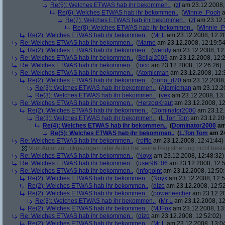
Re(5): Welches ETWAS hab ihr bekommen..
(
zf
am 23.12.2008,
Re(6): Welches ETWAS hab ihr bekommen..
(
Winnie_Pooh
a
Re(7): Welches ETWAS hab ihr bekommen..
(
zf
am 23.12.
Re(8): Welches ETWAS hab ihr bekommen..
(
Winnie_
Re(2): Welches ETWAS hab ihr bekommen..
(
Mr L
am 23.12.2008, 12:2
Re: Welches ETWAS hab ihr bekommen..
(
Marne
am 23.12.2008, 12:19:54
Re(2): Welches ETWAS hab ihr bekommen..
(
wendy
am 23.12.2008, 12
Re: Welches ETWAS hab ihr bekommen..
(
Belial2003
am 23.12.2008, 12:2
Re: Welches ETWAS hab ihr bekommen..
(
toco
am 23.12.2008, 12:26:26)
Re: Welches ETWAS hab ihr bekommen..
(
Atomicman
am 23.12.2008, 12:
Re(2): Welches ETWAS hab ihr bekommen..
(
bono_d70
am 23.12.2008,
Re(3): Welches ETWAS hab ihr bekommen..
(
Atomicman
am 23.12.20
Re(3): Welches ETWAS hab ihr bekommen..
(
vex
am 23.12.2008, 13:
Re: Welches ETWAS hab ihr bekommen..
(
HerzogKraut
am 23.12.2008, 12
Re(2): Welches ETWAS hab ihr bekommen..
(
Dominator2000
am 23.12.
Re(3): Welches ETWAS hab ihr bekommen..
(
L.Ton Tom
am 23.12.200
Re(4): Welches ETWAS hab ihr bekommen..
(
Dominator2000
am
Re(5): Welches ETWAS hab ihr bekommen..
(
L.Ton Tom
am 24
Re: Welches ETWAS hab ihr bekommen..
(
rofflo
am 23.12.2008, 12:41:44)
Vom Autor zurückgezogen oder Autor hat seine Registrierung nicht bestä
Re: Welches ETWAS hab ihr bekommen..
(
Noyx
am 23.12.2008, 12:48:32)
Re: Welches ETWAS hab ihr bekommen..
(
user96106
am 23.12.2008, 12:5
Re: Welches ETWAS hab ihr bekommen..
(
infopoint
am 23.12.2008, 12:50:
Re(2): Welches ETWAS hab ihr bekommen..
(
Noyx
am 23.12.2008, 12:5
Re(2): Welches ETWAS hab ihr bekommen..
(
dizo
am 23.12.2008, 12:52
Re(2): Welches ETWAS hab ihr bekommen..
(
powerleecher
am 23.12.20
Re(3): Welches ETWAS hab ihr bekommen..
(
Mr L
am 23.12.2008, 12
Re(2): Welches ETWAS hab ihr bekommen..
(
MJFox
am 23.12.2008, 13
Re: Welches ETWAS hab ihr bekommen..
(
dizo
am 23.12.2008, 12:52:02)
Re(2): Welches ETWAS hab ihr bekommen..
(
Mr L
am 23.12.2008, 13:0