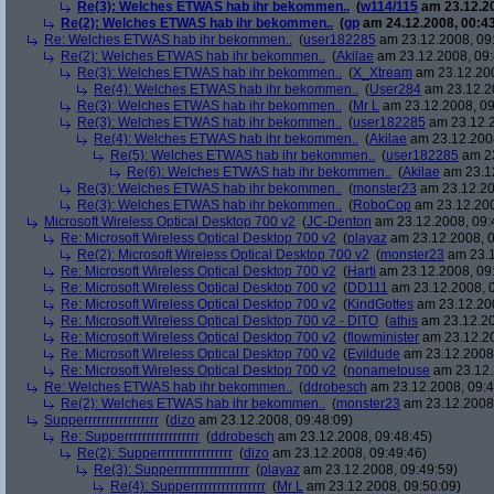
Re(3): Welches ETWAS hab ihr bekommen..
(
w114/115
am 23.12.20
Re(2): Welches ETWAS hab ihr bekommen..
(
gp
am 24.12.2008, 00:43
Re: Welches ETWAS hab ihr bekommen..
(
user182285
am 23.12.2008, 09
Re(2): Welches ETWAS hab ihr bekommen..
(
Akilae
am 23.12.2008, 09:
Re(3): Welches ETWAS hab ihr bekommen..
(
X_Xtream
am 23.12.200
Re(4): Welches ETWAS hab ihr bekommen..
(
User284
am 23.12.20
Re(3): Welches ETWAS hab ihr bekommen..
(
Mr L
am 23.12.2008, 09
Re(3): Welches ETWAS hab ihr bekommen..
(
user182285
am 23.12.2
Re(4): Welches ETWAS hab ihr bekommen..
(
Akilae
am 23.12.2008
Re(5): Welches ETWAS hab ihr bekommen..
(
user182285
am 23
Re(6): Welches ETWAS hab ihr bekommen..
(
Akilae
am 23.12
Re(3): Welches ETWAS hab ihr bekommen..
(
monster23
am 23.12.20
Re(3): Welches ETWAS hab ihr bekommen..
(
RoboCop
am 23.12.200
Microsoft Wireless Optical Desktop 700 v2
(
JC-Denton
am 23.12.2008, 09:
Re: Microsoft Wireless Optical Desktop 700 v2
(
playaz
am 23.12.2008, 0
Re(2): Microsoft Wireless Optical Desktop 700 v2
(
monster23
am 23.1
Re: Microsoft Wireless Optical Desktop 700 v2
(
Harti
am 23.12.2008, 09
Re: Microsoft Wireless Optical Desktop 700 v2
(
DD111
am 23.12.2008, 0
Re: Microsoft Wireless Optical Desktop 700 v2
(
KindGottes
am 23.12.200
Re: Microsoft Wireless Optical Desktop 700 v2 - DITO
(
athis
am 23.12.20
Re: Microsoft Wireless Optical Desktop 700 v2
(
flowminister
am 23.12.20
Re: Microsoft Wireless Optical Desktop 700 v2
(
Evildude
am 23.12.2008,
Re: Microsoft Wireless Optical Desktop 700 v2
(
nonametouse
am 23.12.
Re: Welches ETWAS hab ihr bekommen..
(
ddrobesch
am 23.12.2008, 09:4
Re(2): Welches ETWAS hab ihr bekommen..
(
monster23
am 23.12.2008,
Supperrrrrrrrrrrrrrrrr
(
dizo
am 23.12.2008, 09:48:09)
Re: Supperrrrrrrrrrrrrrrrr
(
ddrobesch
am 23.12.2008, 09:48:45)
Re(2): Supperrrrrrrrrrrrrrrrr
(
dizo
am 23.12.2008, 09:49:46)
Re(3): Supperrrrrrrrrrrrrrrrr
(
playaz
am 23.12.2008, 09:49:59)
Re(4): Supperrrrrrrrrrrrrrrrr
(
Mr L
am 23.12.2008, 09:50:09)