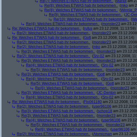
Re(7): Welches ETWAS hab ihr bekommen..
(
Marax
am 23
Re(8): Welches ETWAS hab ihr bekommen..
(
mko
am 23
Re(8): Welches ETWAS hab ihr bekommen..
(
Winnie_
Re(9): Welches ETWAS hab ihr bekommen..
(
JC-De
Re(10): Welches ETWAS hab ihr bekommen..
(
Wi
Re(4): Welches ETWAS hab ihr bekommen..
(
monster23
am 23.12.
Re: Welches ETWAS hab ihr bekommen..
(
rufus
am 23.12.2008, 11:13:59)
Re(2): Welches ETWAS hab ihr bekommen..
(
monster23
am 23.12.2008,
Re: Welches ETWAS hab ihr bekommen..
(
Gott
am 23.12.2008, 11:14:14)
Re(2): Welches ETWAS hab ihr bekommen..
(
monster23
am 23.12.2008,
Re(2): Welches ETWAS hab ihr bekommen..
(
mko
am 23.12.2008, 11:16
Re(3): Welches ETWAS hab ihr bekommen..
(
monster23
am 23.12.20
Re(2): Welches ETWAS hab ihr bekommen..
(
Srv-02
am 23.12.2008, 11:
Re(3): Welches ETWAS hab ihr bekommen..
(
monster23
am 23.12.20
Re(4): Welches ETWAS hab ihr bekommen..
(
Srv-02
am 23.12.2008
Re(5): Welches ETWAS hab ihr bekommen..
(
monster23
am 23.
Re(3): Welches ETWAS hab ihr bekommen..
(
Gott
am 23.12.2008, 11
Re(4): Welches ETWAS hab ihr bekommen..
(
Srv-02
am 23.12.2008
Re(5): Welches ETWAS hab ihr bekommen..
(
Gott
am 23.12.200
Re(6): Welches ETWAS hab ihr bekommen..
(
monster23
am 2
Re(3): Welches ETWAS hab ihr bekommen..
(
JC-Denton
am 23.12.20
Re(4): Welches ETWAS hab ihr bekommen..
(
Srv-02
am 23.12.2008
Re: Welches ETWAS hab ihr bekommen..
(
Flo061180
am 23.12.2008, 11:2
Re(2): Welches ETWAS hab ihr bekommen..
(
user96106
am 23.12.2008,
Re(3): Welches ETWAS hab ihr bekommen..
(
schop18
am 23.12.2008
Re(3): Welches ETWAS hab ihr bekommen..
(
monster23
am 23.12.20
Re(4): Welches ETWAS hab ihr bekommen..
(
user96106
am 23.12.
Re(5): Welches ETWAS hab ihr bekommen..
(
monster23
am 23.
Re(6): Welches ETWAS hab ihr bekommen..
(
user96106
am 2
Re(2): Welches ETWAS hab ihr bekommen..
(
Atomicman
am 23.12.2008