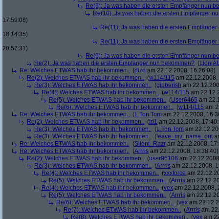
Re(9): Ja was haben die ersten Empfänger nun
Re(10): Ja was haben die ersten Empfänger 
17:59:08)
Re(11): Ja was haben die ersten Empfänge
18:14:35)
Re(11): Ja was haben die ersten Empfänge
20:57:31)
Re(9): Ja was haben die ersten Empfänger nun
Re(2): Ja was haben die ersten Empfänger nun bekommen?
(
Lion[A
Re: Welches ETWAS hab ihr bekommen..
(
dizo
am 22.12.2008, 16:26:08)
Re(2): Welches ETWAS hab ihr bekommen..
(
w114/115
am 22.12.2008, 
Re(3): Welches ETWAS hab ihr bekommen..
(
gibberish
am 22.12.200
Re(4): Welches ETWAS hab ihr bekommen..
(
w114/115
am 22.12.2
Re(5): Welches ETWAS hab ihr bekommen..
(
User6465
am 22.1
Re(6): Welches ETWAS hab ihr bekommen..
(
w114/115
am 22
Re: Welches ETWAS hab ihr bekommen..
(
L.Ton Tom
am 22.12.2008, 16:3
Re(2): Welches ETWAS hab ihr bekommen..
(
td1
am 22.12.2008, 17:40:
Re(3): Welches ETWAS hab ihr bekommen..
(
L.Ton Tom
am 22.12.200
Re(3): Welches ETWAS hab ihr bekommen..
(
leave_my_name_out
am
Re: Welches ETWAS hab ihr bekommen..
(
Silent_Razr
am 22.12.2008, 17:
Re: Welches ETWAS hab ihr bekommen..
(
Arrris
am 22.12.2008, 18:38:40)
Re(2): Welches ETWAS hab ihr bekommen..
(
user96106
am 22.12.2008,
Re(3): Welches ETWAS hab ihr bekommen..
(
Arrris
am 22.12.2008, 1
Re(4): Welches ETWAS hab ihr bekommen..
(
xxxforce
am 22.12.20
Re(5): Welches ETWAS hab ihr bekommen..
(
Arrris
am 22.12.20
Re(4): Welches ETWAS hab ihr bekommen..
(
vex
am 22.12.2008, 
Re(5): Welches ETWAS hab ihr bekommen..
(
Arrris
am 22.12.20
Re(6): Welches ETWAS hab ihr bekommen..
(
vex
am 22.12.2
Re(7): Welches ETWAS hab ihr bekommen..
(
Arrris
am 22.
Re(8): Welches ETWAS hab ihr bekommen..
(
vex
am 22