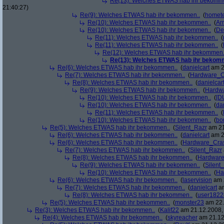
Re(13): Welches ETWAS hab ihr bekomm
21:40:27)
Re(9): Welches ETWAS hab ihr bekommen..
(
homete
Re(10): Welches ETWAS hab ihr bekommen..
(
Arr
Re(10): Welches ETWAS hab ihr bekommen..
(
De
Re(11): Welches ETWAS hab ihr bekommen..
(
Re(11): Welches ETWAS hab ihr bekommen..
(
Re(12): Welches ETWAS hab ihr bekommen.
Re(13): Welches ETWAS hab ihr bekom
Re(6): Welches ETWAS hab ihr bekommen..
(
danielcart
am 2
Re(7): Welches ETWAS hab ihr bekommen..
(
Hardware_C
Re(8): Welches ETWAS hab ihr bekommen..
(
danielcar
Re(9): Welches ETWAS hab ihr bekommen..
(
Hardw
Re(10): Welches ETWAS hab ihr bekommen..
(
[D
Re(10): Welches ETWAS hab ihr bekommen..
(
da
Re(11): Welches ETWAS hab ihr bekommen..
(
Re(10): Welches ETWAS hab ihr bekommen..
(
bo
Re(5): Welches ETWAS hab ihr bekommen..
(
Silent_Razr
am 21
Re(6): Welches ETWAS hab ihr bekommen..
(
danielcart
am 2
Re(6): Welches ETWAS hab ihr bekommen..
(
Hardware_Cra
Re(7): Welches ETWAS hab ihr bekommen..
(
Silent_Razr
Re(8): Welches ETWAS hab ihr bekommen..
(
Hardwar
Re(9): Welches ETWAS hab ihr bekommen..
(
Silent
Re(10): Welches ETWAS hab ihr bekommen..
(
Ha
Re(6): Welches ETWAS hab ihr bekommen..
(
laservision
am 2
Re(7): Welches ETWAS hab ihr bekommen..
(
danielcart
am
Re(8): Welches ETWAS hab ihr bekommen..
(
user1822
Re(5): Welches ETWAS hab ihr bekommen..
(
monster23
am 22.
Re(3): Welches ETWAS hab ihr bekommen..
(
Kalif22
am 21.12.2008, 
Re(4): Welches ETWAS hab ihr bekommen..
(
skyreacher
am 21.12