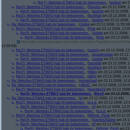
Re(7): Welches ETWAS hab ihr bekommen..
(
andvol
am 23
Re(2): Welches ETWAS hab ihr bekommen..
(
Raydoo
am 23.12.2008, 1
Re(3): Welches ETWAS hab ihr bekommen..
(
andvol
am 23.12.2008, 
Re(2): Welches ETWAS hab ihr bekommen..
(
InchNail
am 23.12.2008, 1
Re(3): Welches ETWAS hab ihr bekommen..
(
andvol
am 23.12.2008, 
Re: Welches ETWAS hab ihr bekommen..
(
Judge
am 23.12.2008, 11:55:59
Re(2): Welches ETWAS hab ihr bekommen..
(
Petz
am 23.12.2008, 12:0
Re(3): Welches ETWAS hab ihr bekommen..
(
Judge
am 23.12.2008, 
Re(4): Welches ETWAS hab ihr bekommen..
(
Petz
am 23.12.2008,
Vom Autor zurückgezogen oder Autor hat seine Registrierung nicht bes
13:39:59)
Re(2): Welches ETWAS hab ihr bekommen..
(
muhrly
am 23.12.2008, 12
Re(3): Welches ETWAS hab ihr bekommen..
(
quasikonkav
am 23.12.
Re(3): Welches ETWAS hab ihr bekommen..
(
Judge
am 23.12.2008, 
Re(2): Welches ETWAS hab ihr bekommen..
(
hansi99
am 23.12.2008, 1
Re(2): Welches ETWAS hab ihr bekommen..
(
kopfnick
am 23.12.2008, 1
Re(2): Welches ETWAS hab ihr bekommen..
(
littleo
am 23.12.2008, 13:3
Re(2): Welches ETWAS hab ihr bekommen..
(
athis
am 23.12.2008, 14:2
Re: Welches ETWAS hab ihr bekommen..
(
mcmichael
am 23.12.2008, 12:0
Re: Welches ETWAS hab ihr bekommen..
(
-MiniC-
am 23.12.2008, 12:04:0
Re(2): Welches ETWAS hab ihr bekommen..
(
monster23
am 23.12.2008,
Re(3): Welches ETWAS hab ihr bekommen..
(
RevX
am 24.12.2008,
Re: Welches ETWAS hab ihr bekommen..
(
zf
am 23.12.2008, 12:11:46)
Re(2): Welches ETWAS hab ihr bekommen..
(
q.e.d.
am 23.12.2008, 12:
Re(3): Welches ETWAS hab ihr bekommen..
(
zf
am 23.12.2008, 12:2
Re(4): Welches ETWAS hab ihr bekommen..
(
q.e.d.
am 23.12.2008,
Re(2): Welches ETWAS hab ihr bekommen..
(
Winnie_Pooh
am 23.12.20
Re(3): Welches ETWAS hab ihr bekommen..
(
Games2Game
am 23.12
Re(3): Welches ETWAS hab ihr bekommen..
(
zf
am 23.12.2008, 12:2
Re(4): Welches ETWAS hab ihr bekommen..
(
Winnie_Pooh
am 23.