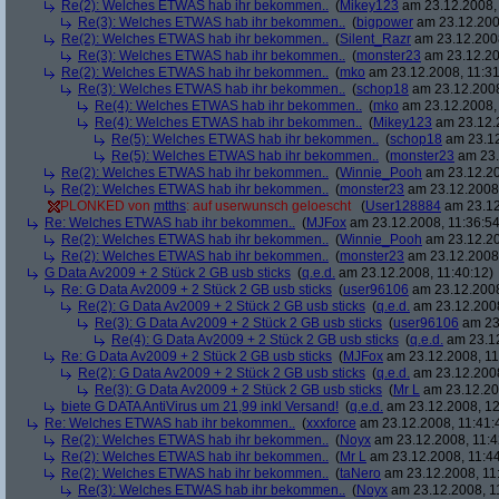
Re(2): Welches ETWAS hab ihr bekommen..
(
Mikey123
am 23.12.2008, 
Re(3): Welches ETWAS hab ihr bekommen..
(
bigpower
am 23.12.200
Re(2): Welches ETWAS hab ihr bekommen..
(
Silent_Razr
am 23.12.2008
Re(3): Welches ETWAS hab ihr bekommen..
(
monster23
am 23.12.20
Re(2): Welches ETWAS hab ihr bekommen..
(
mko
am 23.12.2008, 11:31
Re(3): Welches ETWAS hab ihr bekommen..
(
schop18
am 23.12.2008
Re(4): Welches ETWAS hab ihr bekommen..
(
mko
am 23.12.2008, 
Re(4): Welches ETWAS hab ihr bekommen..
(
Mikey123
am 23.12.2
Re(5): Welches ETWAS hab ihr bekommen..
(
schop18
am 23.12
Re(5): Welches ETWAS hab ihr bekommen..
(
monster23
am 23.
Re(2): Welches ETWAS hab ihr bekommen..
(
Winnie_Pooh
am 23.12.20
Re(2): Welches ETWAS hab ihr bekommen..
(
monster23
am 23.12.2008,
PLONKED von
mtths
: auf userwunsch geloescht
(
User128884
am 23.12
Re: Welches ETWAS hab ihr bekommen..
(
MJFox
am 23.12.2008, 11:36:54
Re(2): Welches ETWAS hab ihr bekommen..
(
Winnie_Pooh
am 23.12.20
Re(2): Welches ETWAS hab ihr bekommen..
(
monster23
am 23.12.2008,
G Data Av2009 + 2 Stück 2 GB usb sticks
(
q.e.d.
am 23.12.2008, 11:40:12)
Re: G Data Av2009 + 2 Stück 2 GB usb sticks
(
user96106
am 23.12.2008
Re(2): G Data Av2009 + 2 Stück 2 GB usb sticks
(
q.e.d.
am 23.12.2008
Re(3): G Data Av2009 + 2 Stück 2 GB usb sticks
(
user96106
am 23.
Re(4): G Data Av2009 + 2 Stück 2 GB usb sticks
(
q.e.d.
am 23.12
Re: G Data Av2009 + 2 Stück 2 GB usb sticks
(
MJFox
am 23.12.2008, 11
Re(2): G Data Av2009 + 2 Stück 2 GB usb sticks
(
q.e.d.
am 23.12.2008
Re(3): G Data Av2009 + 2 Stück 2 GB usb sticks
(
Mr L
am 23.12.20
biete G DATA AntiVirus um 21,99 inkl Versand!
(
q.e.d.
am 23.12.2008, 12
Re: Welches ETWAS hab ihr bekommen..
(
xxxforce
am 23.12.2008, 11:41:
Re(2): Welches ETWAS hab ihr bekommen..
(
Noyx
am 23.12.2008, 11:4
Re(2): Welches ETWAS hab ihr bekommen..
(
Mr L
am 23.12.2008, 11:44
Re(2): Welches ETWAS hab ihr bekommen..
(
taNero
am 23.12.2008, 11
Re(3): Welches ETWAS hab ihr bekommen..
(
Noyx
am 23.12.2008, 1