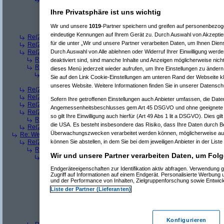
Re(5): Welches ETWAS hab ihr bekommen..
(
Arrris
am 23.12.20
Ihre Privatsphäre ist uns wichtig
Re(6): Welches ETWAS hab ihr bekommen..
(
bono_d70
am 2
Re(7): Welches ETWAS hab ihr bekommen..
(
Arrris
am 23.
Wir und unsere
1019
-Partner speichern und greifen auf personenbezo
Re(8): Welches ETWAS hab ihr bekommen..
(
bono_d7
eindeutige Kennungen auf Ihrem Gerät zu. Durch Auswahl von Akzeptier
Re(2): Welches ETWAS hab ihr bekommen..
(
q.e.d.
am 23.12.2008, 08:
für die unter „Wir und unsere Partner verarbeiten Daten, um Ihnen Dien
Re(2): Welches ETWAS hab ihr bekommen..
(
Roli
am 23.12.2008, 08:59
Durch Auswahl von Alle ablehnen oder Widerruf Ihrer Einwilligung werde
Re(2): Welches ETWAS hab ihr bekommen..
(
bart99
am 23.12.2008, 09:
Re(3): Welches ETWAS hab ihr bekommen..
(
playaz
am 23.12.2008, 
deaktiviert sind, sind manche Inhalte und Anzeigen möglicherweise nicht
Re(3): Welches ETWAS hab ihr bekommen..
(
monster23
am 23.12.20
dieses Menü jederzeit wieder aufrufen, um Ihre Einstellungen zu ändern 
Re(4): Welches ETWAS hab ihr bekommen..
(
bart99
am 23.12.2008
Sie auf den Link Cookie-Einstellungen am unteren Rand der Webseite kli
Re(5): Welches ETWAS hab ihr bekommen..
(
monster23
am 23.
unseres Website. Weitere Informationen finden Sie in unserer Datensch
Re(2): Welches ETWAS hab ihr bekommen..
(
female
am 23.12.2008, 09
Re(2): Welches ETWAS hab ihr bekommen..
(
User6465
am 23.12.2008,
Sofern Ihre getroffenen Einstellungen auch Anbieter umfassen, die Daten
Re(2): Welches ETWAS hab ihr bekommen..
(
playaz
am 23.12.2008, 09
Angemessenheitsbeschlusses gem Art 45 DSGVO und ohne geeignete G
Re(2): Welches ETWAS hab ihr bekommen..
(
Ardjan
am 23.12.2008, 09
so gilt Ihre Einwilligung auch hierfür (Art 49 Abs 1 lit a DSGVO). Dies gi
Re(3): Welches ETWAS hab ihr bekommen..
(
monster23
am 23.12.20
die USA. Es besteht insbesondere das Risiko, dass Ihre Daten durch B
Re(2): Welches ETWAS hab ihr bekommen..
(
User284
am 23.12.2008, 1
Überwachungszwecken verarbeitet werden können, möglicherweise auc
Re: Welches ETWAS hab ihr bekommen..
(
Diall
am 23.12.2008, 09:01:20)
können Sie abstellen, in dem Sie bei dem jeweiligen Anbieter in der Liste
Re(2): Welches ETWAS hab ihr bekommen..
(
ddrobesch
am 23.12.2008,
Re(3): Welches ETWAS hab ihr bekommen..
(
q.e.d.
am 23.12.2008, 0
Wir und unsere Partner verarbeiten Daten, um Folg
Re(4): Welches ETWAS hab ihr bekommen..
(
Games2Game
am 23
Re(5): Welches ETWAS hab ihr bekommen..
(
ddrobesch
am 23.
Endgeräteeigenschaften zur Identifikation aktiv abfragen. Verwendung 
Re(6): Welches ETWAS hab ihr bekommen..
(
q.e.d.
am 23.12
Zugriff auf Informationen auf einem Endgerät. Personalisierte Werbung
Re(5): Welches ETWAS hab ihr bekommen..
(
q.e.d.
am 23.12.20
und der Performance von Inhalten, Zielgruppenforschung sowie Entwic
Re(6): Welches ETWAS hab ihr bekommen..
(
Games2Game
Liste der Partner (Lieferanten)
Re(7): Welches ETWAS hab ihr bekommen..
(
q.e.d.
am 23.
Re(8): Welches ETWAS hab ihr bekommen..
(
Games2
Re(9): Welches ETWAS hab ihr bekommen..
(
q.e.d.
a
Re(5): Welches ETWAS hab ihr bekommen..
(
monster23
am 23.
Konfigurieren