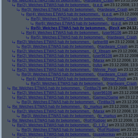
Re: Welches ETWAS hab ihr bekommen..
(
Hardware_Crash
am 23.12.2008
Re(2): Welches ETWAS hab ihr bekommen..
(
q.e.d.
am 23.12.2008, 13:
Re(3): Welches ETWAS hab ihr bekommen..
(
Hardware_Crash
am 23
Re(4): Welches ETWAS hab ihr bekommen..
(
q.e.d.
am 23.12.2008
Re(5): Welches ETWAS hab ihr bekommen..
(
Hardware_Crash
Re(6): Welches ETWAS hab ihr bekommen..
(
q.e.d.
am 23.12
Re(5): Welches ETWAS hab ihr bekommen..
(
RevX
am 24.12.
Re(4): Welches ETWAS hab ihr bekommen..
(
user96106
am 23.12.
Re(5): Welches ETWAS hab ihr bekommen..
(
Hardware_Crash
Re(2): Welches ETWAS hab ihr bekommen..
(
artner88
am 23.12.2008, 1
Re(3): Welches ETWAS hab ihr bekommen..
(
Hardware_Crash
am 23
Re(2): Welches ETWAS hab ihr bekommen..
(
X_Xtream
am 23.12.2008,
Re(2): Welches ETWAS hab ihr bekommen..
(
user96106
am 23.12.2008,
Re(2): Welches ETWAS hab ihr bekommen..
(
Marax
am 23.12.2008, 13:
Re(2): Welches ETWAS hab ihr bekommen..
(
rufus
am 23.12.2008, 13:3
Re(2): Welches ETWAS hab ihr bekommen..
(
Winnie_Pooh
am 23.12.20
Re(3): Welches ETWAS hab ihr bekommen..
(
Hardware_Crash
am 23
Re(4): Welches ETWAS hab ihr bekommen..
(
Winnie_Pooh
am 23.
Re(5): Welches ETWAS hab ihr bekommen..
(
Hardware_Crash
Re: Welches ETWAS hab ihr bekommen..
(
Tintifax76
am 23.12.2008, 13:35
Re(2): Welches ETWAS hab ihr bekommen..
(
user96106
am 23.12.2008,
Re(2): Welches ETWAS hab ihr bekommen..
(
Games2Game
am 23.12.2
Re(3): Welches ETWAS hab ihr bekommen..
(
Tintifax76
am 23.12.200
Re: Welches ETWAS hab ihr bekommen..
(
to_markus
am 23.12.2008, 13:3
Re(2): Welches ETWAS hab ihr bekommen..
(
Marax
am 23.12.2008, 13:
Re(3): Welches ETWAS hab ihr bekommen..
(
to_markus
am 23.12.20
Re: Welches ETWAS hab ihr bekommen..
(
Rolf Rüdiger
am 23.12.2008, 13
Re(2): Welches ETWAS hab ihr bekommen..
(
D_I_D_I
am 23.12.2008, 1
Re(3): Welches ETWAS hab ihr bekommen..
(
Rolf Rüdiger
am 23.12.
Re(2): Welches ETWAS hab ihr bekommen..
(
quasikonkav
am 23.12.200