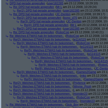
DPD hat gerade angerufen
(
user182285
am 23.12.2008, 10:29:10)
Re: DPD hat gerade angerufen
(
Mr L
am 23.12.2008, 10:29:24)
Re(2): DPD hat gerade angerufen
(
user182285
am 23.12.2008, 10:3
Re: DPD hat gerade angerufen
(
JC-Denton
am 23.12.2008, 10:39:17)
Re(2): DPD hat gerade angerufen
(
bono_d70
am 23.12.2008, 10:39:
Re(3): DPD hat gerade angerufen
(
JC-Denton
am 23.12.2008, 10:
Re(4): DPD hat gerade angerufen
(
Mr L
am 23.12.2008, 10:42:
Re(2): DPD hat gerade angerufen
(
user182285
am 23.12.2008, 10:4
Re: DPD hat gerade angerufen
(
RoboCop
am 23.12.2008, 10:40:21)
Re: Welches ETWAS hab ihr bekommen..
(
RoboCop
am 23.12.2008, 10:31
Re(2): Welches ETWAS hab ihr bekommen..
(
w114/115
am 23.12.2008, 
Re(3): Welches ETWAS hab ihr bekommen..
(
RoboCop
am 23.12.200
Re(4): Welches ETWAS hab ihr bekommen..
(
w114/115
am 23.12.2
Re(5): Welches ETWAS hab ihr bekommen..
(
RoboCop
am 23.1
Re(6): Welches ETWAS hab ihr bekommen..
(
w114/115
am 23
Re(7): Welches ETWAS hab ihr bekommen..
(
RoboCop
am
Re(8): Welches ETWAS hab ihr bekommen..
(
w114/115
Re(9): Welches ETWAS hab ihr bekommen..
(
RoboC
Re(8): Welches ETWAS hab ihr bekommen..
(
JC-Dento
Re(3): Welches ETWAS hab ihr bekommen..
(
Games2Game
am 23.12
Re(4): Welches ETWAS hab ihr bekommen..
(
mko
am 23.12.2008, 
Re(5): Welches ETWAS hab ihr bekommen..
(
Games2Game
am 
Re(2): Welches ETWAS hab ihr bekommen..
(
Psylence
am 23.12.2008, 
Re(2): Welches ETWAS hab ihr bekommen..
(
Winnie_Pooh
am 23.12.20
Re(2): Welches ETWAS hab ihr bekommen..
(
j.
am 23.12.2008, 11:01:22
Re(2): Welches ETWAS hab ihr bekommen..
(
monster23
am 23.12.2008,
Re(3): Welches ETWAS hab ihr bekommen..
(
RoboCop
am 23.12.200
Re(4): Welches ETWAS hab ihr bekommen..
(
monster23
am 23.12.
Re: Welches ETWAS hab ihr bekommen..
(
Sick_Boy
am 23.12.2008, 10:46