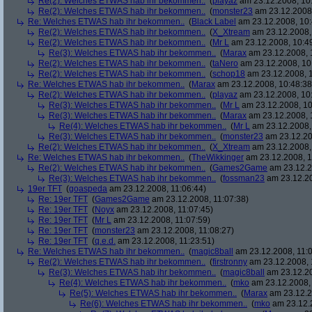
Re(2): Welches ETWAS hab ihr bekommen..
(
playaz
am 23.12.2008, 10
Re(2): Welches ETWAS hab ihr bekommen..
(
monster23
am 23.12.2008,
Re: Welches ETWAS hab ihr bekommen..
(
Black Label
am 23.12.2008, 10:
Re(2): Welches ETWAS hab ihr bekommen..
(
X_Xtream
am 23.12.2008,
Re(2): Welches ETWAS hab ihr bekommen..
(
Mr L
am 23.12.2008, 10:4
Re(3): Welches ETWAS hab ihr bekommen..
(
Marax
am 23.12.2008, 
Re(2): Welches ETWAS hab ihr bekommen..
(
taNero
am 23.12.2008, 10
Re(2): Welches ETWAS hab ihr bekommen..
(
schop18
am 23.12.2008, 1
Re: Welches ETWAS hab ihr bekommen..
(
Marax
am 23.12.2008, 10:48:38
Re(2): Welches ETWAS hab ihr bekommen..
(
playaz
am 23.12.2008, 10
Re(3): Welches ETWAS hab ihr bekommen..
(
Mr L
am 23.12.2008, 10
Re(3): Welches ETWAS hab ihr bekommen..
(
Marax
am 23.12.2008, 
Re(4): Welches ETWAS hab ihr bekommen..
(
Mr L
am 23.12.2008,
Re(3): Welches ETWAS hab ihr bekommen..
(
monster23
am 23.12.20
Re(2): Welches ETWAS hab ihr bekommen..
(
X_Xtream
am 23.12.2008,
Re: Welches ETWAS hab ihr bekommen..
(
TheWikkinger
am 23.12.2008, 1
Re(2): Welches ETWAS hab ihr bekommen..
(
Games2Game
am 23.12.2
Re(3): Welches ETWAS hab ihr bekommen..
(
fossman23
am 23.12.20
19er TFT
(
goaspeda
am 23.12.2008, 11:06:44)
Re: 19er TFT
(
Games2Game
am 23.12.2008, 11:07:38)
Re: 19er TFT
(
Noyx
am 23.12.2008, 11:07:45)
Re: 19er TFT
(
Mr L
am 23.12.2008, 11:07:59)
Re: 19er TFT
(
monster23
am 23.12.2008, 11:08:27)
Re: 19er TFT
(
q.e.d.
am 23.12.2008, 11:23:51)
Re: Welches ETWAS hab ihr bekommen..
(
magic8ball
am 23.12.2008, 11:0
Re(2): Welches ETWAS hab ihr bekommen..
(
firstronny
am 23.12.2008, 
Re(3): Welches ETWAS hab ihr bekommen..
(
magic8ball
am 23.12.20
Re(4): Welches ETWAS hab ihr bekommen..
(
mko
am 23.12.2008, 
Re(5): Welches ETWAS hab ihr bekommen..
(
Marax
am 23.12.2
Re(6): Welches ETWAS hab ihr bekommen..
(
mko
am 23.12.2