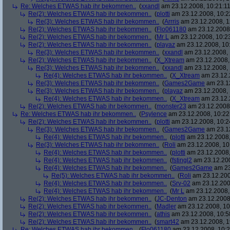
Re: Welches ETWAS hab ihr bekommen..
(
xxandl
am 23.12.2008, 10:21:11
Re(2): Welches ETWAS hab ihr bekommen..
(
plotti
am 23.12.2008, 10:2
Re(3): Welches ETWAS hab ihr bekommen..
(
Arrris
am 23.12.2008, 1
Re(2): Welches ETWAS hab ihr bekommen..
(
Flo061180
am 23.12.2008,
Re(2): Welches ETWAS hab ihr bekommen..
(
Mr L
am 23.12.2008, 10:2
Re(2): Welches ETWAS hab ihr bekommen..
(
playaz
am 23.12.2008, 10
Re(3): Welches ETWAS hab ihr bekommen..
(
xxandl
am 23.12.2008, 
Re(2): Welches ETWAS hab ihr bekommen..
(
X_Xtream
am 23.12.2008,
Re(3): Welches ETWAS hab ihr bekommen..
(
xxandl
am 23.12.2008, 
Re(4): Welches ETWAS hab ihr bekommen..
(
X_Xtream
am 23.12.
Re(3): Welches ETWAS hab ihr bekommen..
(
Games2Game
am 23.12
Re(3): Welches ETWAS hab ihr bekommen..
(
playaz
am 23.12.2008, 
Re(4): Welches ETWAS hab ihr bekommen..
(
X_Xtream
am 23.12.
Re(2): Welches ETWAS hab ihr bekommen..
(
monster23
am 23.12.2008,
Re: Welches ETWAS hab ihr bekommen..
(
Psylence
am 23.12.2008, 10:22
Re(2): Welches ETWAS hab ihr bekommen..
(
plotti
am 23.12.2008, 10:2
Re(3): Welches ETWAS hab ihr bekommen..
(
Games2Game
am 23.12
Re(4): Welches ETWAS hab ihr bekommen..
(
plotti
am 23.12.2008,
Re(3): Welches ETWAS hab ihr bekommen..
(
Roli
am 23.12.2008, 10
Re(4): Welches ETWAS hab ihr bekommen..
(
plotti
am 23.12.2008,
Re(4): Welches ETWAS hab ihr bekommen..
(
fstingl2
am 23.12.200
Re(4): Welches ETWAS hab ihr bekommen..
(
Games2Game
am 23
Re(5): Welches ETWAS hab ihr bekommen..
(
Roli
am 23.12.200
Re(4): Welches ETWAS hab ihr bekommen..
(
Srv-02
am 23.12.200
Re(4): Welches ETWAS hab ihr bekommen..
(
Mr L
am 23.12.2008,
Re(2): Welches ETWAS hab ihr bekommen..
(
JC-Denton
am 23.12.2008,
Re(2): Welches ETWAS hab ihr bekommen..
(
Madler
am 23.12.2008, 10
Re(2): Welches ETWAS hab ihr bekommen..
(
athis
am 23.12.2008, 10:5
Re(2): Welches ETWAS hab ihr bekommen..
(
smart42
am 23.12.2008, 1
Re: Welches ETWAS hab ihr bekommen..
(
Flo061180
am 23.12.2008, 10:2