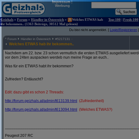
Impressum
|
Werbung
Geizhals
»
Forum
»
Händler in Österreich
»
Welches ETWAS hab
Top-100
|
Fresh-100
ihr bekommen.. (1363 Beiträge, 30512 Mal gelesen)
Du bist nicht angemeldet. [
Login/Registrieren
]
^
Forum
Händler in Österreich
#
5217131
Welches ETWAS hab ihr bekommen..
Nachdem am 22. bzw. 23 schon vermutlich die ersten ETWAS ausgeliefert werden
vor dem 24ten auspacken werdeb nun meine Frage an euch..
Was für ein ETWAS habt ihr bekommen?
Zufrieden? Entäuscht?
Edit: dazu gibt es schon 2 Threads:
http:/
/
forum.geizhals.at/
admin/
t613139.html
(Zufriedenheit)
http:/
/
forum.geizhals.at/
admin/
t613094.html
(Welches ETWAS?)
_____________________________________________________________
Peugeot 207 RC