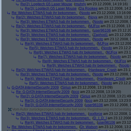
Re(2): Logitech G5 Laser Mouse
(
muhrly
am 23.12.2008, 14:19:16)
Re(3): Logitech G5 Laser Mouse
(
Da Rookee
am 23.12.2008, 14:2
Re: Welches ETWAS hab ihr bekommen..
(
Nooto
am 23.12.2008, 13:16:09
Re(2): Welches ETWAS hab ihr bekommen..
(
Noyx
am 23.12.2008, 13:2
Re(3): Welches ETWAS hab ihr bekommen..
(
Nooto
am 23.12.2008, 
Re(2): Welches ETWAS hab ihr bekommen..
(
MJFox
am 23.12.2008, 13
Re(3): Welches ETWAS hab ihr bekommen..
(
user96106
am 23.12.20
Re(3): Welches ETWAS hab ihr bekommen..
(
Zaphod1
am 23.12.2008
Re(3): Welches ETWAS hab ihr bekommen..
(
Nooto
am 23.12.2008, 
Re(4): Welches ETWAS hab ihr bekommen..
(
MJFox
am 23.12.200
Re(5): Welches ETWAS hab ihr bekommen..
(
Nooto
am 23.12.2
Re(6): Welches ETWAS hab ihr bekommen..
(
MJFox
am 23.1
Re(7): Welches ETWAS hab ihr bekommen..
(
Nooto
am 23
Re(8): Welches ETWAS hab ihr bekommen..
(
MJFox
am
Re(9): Welches ETWAS hab ihr bekommen..
(
Nooto
Re(2): Welches ETWAS hab ihr bekommen..
(
Hardware_Crash
am 23.12
Re(3): Welches ETWAS hab ihr bekommen..
(
Nooto
am 23.12.2008, 
Re(4): Welches ETWAS hab ihr bekommen..
(
Hardware_Crash
am 
Re(5): Welches ETWAS hab ihr bekommen..
(
Nooto
am 23.12.2
G-DATA InternetSecurity 2009
(
Sirius
am 23.12.2008, 13:19:09)
Re: G-DATA InternetSecurity 2009
(
toco
am 23.12.2008, 13:19:20)
Re(2): G-DATA InternetSecurity 2009
(
Sirius
am 23.12.2008, 13:21:49
Re(3): G-DATA InternetSecurity 2009
(
toco
am 23.12.2008, 13:23:0
Re(3): G-DATA InternetSecurity 2009
(
user96106
am 23.12.2008, 1
Vom Autor zurückgezogen oder Autor hat seine Registrierung nicht bestätig
Re(2): Welches ETWAS hab ihr bekommen..
(
xxxforce
am 23.12.2008, 1
Re(3): Welches ETWAS hab ihr bekommen..
(
D_I_D_I
am 23.12.2008
Re(4): Welches ETWAS hab ihr bekommen..
(
user96106
am 23.12.
Re: Welches ETWAS hab ihr bekommen..
(
Dr. Watson
am 23.12.2008, 13:2