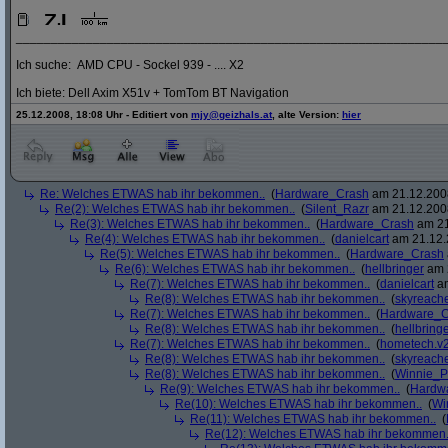
_____________________________________________________________
Ich suche: AMD CPU - Sockel 939 - .... X2
Ich biete: Dell Axim X51v + TomTom BT Navigation
25.12.2008, 18:08 Uhr - Editiert von
mjy@geizhals.at
, alte Version:
hier
Re: Welches ETWAS hab ihr bekommen..
(
Hardware_Crash
am 21.12.2008
Re(2): Welches ETWAS hab ihr bekommen..
(
Silent_Razr
am 21.12.2008
Re(3): Welches ETWAS hab ihr bekommen..
(
Hardware_Crash
am 21
Re(4): Welches ETWAS hab ihr bekommen..
(
danielcart
am 21.12.
Re(5): Welches ETWAS hab ihr bekommen..
(
Hardware_Crash
Re(6): Welches ETWAS hab ihr bekommen..
(
hellbringer
am 2
Re(7): Welches ETWAS hab ihr bekommen..
(
danielcart
am
Re(8): Welches ETWAS hab ihr bekommen..
(
skyreach
Re(7): Welches ETWAS hab ihr bekommen..
(
Hardware_C
Re(8): Welches ETWAS hab ihr bekommen..
(
hellbring
Re(7): Welches ETWAS hab ihr bekommen..
(
hometech.v2
Re(8): Welches ETWAS hab ihr bekommen..
(
skyreach
Re(8): Welches ETWAS hab ihr bekommen..
(
Winnie_
Re(9): Welches ETWAS hab ihr bekommen..
(
Hardw
Re(10): Welches ETWAS hab ihr bekommen..
(
Wi
Re(11): Welches ETWAS hab ihr bekommen..
(
Re(12): Welches ETWAS hab ihr bekommen.