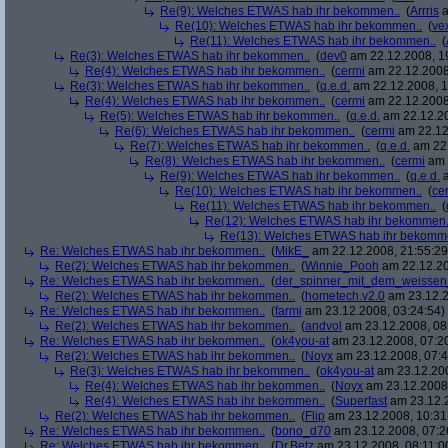
Re(9): Welches ETWAS hab ihr bekommen..
(
Arrris
a
Re(10): Welches ETWAS hab ihr bekommen..
(
ve
Re(11): Welches ETWAS hab ihr bekommen..
(
Re(3): Welches ETWAS hab ihr bekommen..
(
dev0
am 22.12.2008, 1
Re(4): Welches ETWAS hab ihr bekommen..
(
cermi
am 22.12.2008
Re(3): Welches ETWAS hab ihr bekommen..
(
q.e.d.
am 22.12.2008, 1
Re(4): Welches ETWAS hab ihr bekommen..
(
cermi
am 22.12.2008
Re(5): Welches ETWAS hab ihr bekommen..
(
q.e.d.
am 22.12.20
Re(6): Welches ETWAS hab ihr bekommen..
(
cermi
am 22.12
Re(7): Welches ETWAS hab ihr bekommen..
(
q.e.d.
am 22.
Re(8): Welches ETWAS hab ihr bekommen..
(
cermi
am 
Re(9): Welches ETWAS hab ihr bekommen..
(
q.e.d.
a
Re(10): Welches ETWAS hab ihr bekommen..
(
ce
Re(11): Welches ETWAS hab ihr bekommen..
(
Re(12): Welches ETWAS hab ihr bekommen.
Re(13): Welches ETWAS hab ihr bekomm
Re: Welches ETWAS hab ihr bekommen..
(
MikE_
am 22.12.2008, 21:55:29
Re(2): Welches ETWAS hab ihr bekommen..
(
Winnie_Pooh
am 22.12.20
Re: Welches ETWAS hab ihr bekommen..
(
der_spinner_mit_dem_weissen
Re(2): Welches ETWAS hab ihr bekommen..
(
hometech.v2.0
am 23.12.2
Re: Welches ETWAS hab ihr bekommen..
(
farmi
am 23.12.2008, 03:24:54)
Re(2): Welches ETWAS hab ihr bekommen..
(
andvol
am 23.12.2008, 08
Re: Welches ETWAS hab ihr bekommen..
(
ok4you-at
am 23.12.2008, 07:2
Re(2): Welches ETWAS hab ihr bekommen..
(
Noyx
am 23.12.2008, 07:4
Re(3): Welches ETWAS hab ihr bekommen..
(
ok4you-at
am 23.12.200
Re(4): Welches ETWAS hab ihr bekommen..
(
Noyx
am 23.12.2008,
Re(4): Welches ETWAS hab ihr bekommen..
(
Superfast
am 23.12.2
Re(2): Welches ETWAS hab ihr bekommen..
(
Flip
am 23.12.2008, 10:31
Re: Welches ETWAS hab ihr bekommen..
(
bono_d70
am 23.12.2008, 07:2
Re: Welches ETWAS hab ihr bekommen..
(
Dr.Betz
am 23.12.2008, 08:11:0