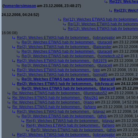
Re(22): Welche
(
homerdersimpson
am 23.12.2008, 23:48:27)
Re(23): Welc
24.12.2008, 04:24:52)
Re(12): Welches ETWAS hab ihr bekommen.
Re(13): Welches ETWAS hab ihr bekomm
Re(13): Welches ETWAS hab ihr bekomm
16:06:08)
Re(2): Welches ETWAS hab ihr bekommen..
(
jobnavigator
am 23.12.200
Re(3): Welches ETWAS hab ihr bekommen..
(
duracell
am 23.12.2008,
Re(2): Welches ETWAS hab ihr bekommen..
(
Baleander
am 23.12.2008,
Re(3): Welches ETWAS hab ihr bekommen..
(
duracell
am 23.12.2008,
Re(3): Welches ETWAS hab ihr bekommen..
(
hometech.v2.0
am 23.12
Re(2): Welches ETWAS hab ihr bekommen..
(
h81976
am 23.12.2008, 1
Re(3): Welches ETWAS hab ihr bekommen..
(
duracell
am 23.12.2008,
Re(2): Welches ETWAS hab ihr bekommen..
(
vex
am 23.12.2008, 15:31
Re(2): Welches ETWAS hab ihr bekommen..
(
sonja85
am 23.12.2008, 2
Re(3): Welches ETWAS hab ihr bekommen..
(
duracell
am 23.12.200
Re(2): Welches ETWAS hab ihr bekommen..
(
ok4you-at
am 24.12.200
Re(3): Welches ETWAS hab ihr bekommen..
(
duracell
am 25.12.200
Re: Welches ETWAS hab ihr bekommen..
(
illuminatus52
am 23.12.2008, 1
Re: Welches ETWAS hab ihr bekommen..
(
Moz2k1
am 23.12.2008, 14:50:
Re: Welches ETWAS hab ihr bekommen..
(
Hapo
am 23.12.2008, 14:52:28)
Re: Welches ETWAS hab ihr bekommen..
(
taNero
am 23.12.2008, 14:56:3
Re(2): Welches ETWAS hab ihr bekommen..
(
playaz
am 23.12.2008, 14
Re(3): Welches ETWAS hab ihr bekommen..
(
athis
am 23.12.2008, 14
Re(4): Welches ETWAS hab ihr bekommen..
(
playaz
am 23.12.200
Re(4): Welches ETWAS hab ihr bekommen..
(
taNero
am 23.12.200
Re(5): Welches ETWAS hab ihr bekommen..
(
athis
am 23.12.200
Re(2): Welches ETWAS hab ihr bekommen..
(
jobnavigator
am 23.12.200