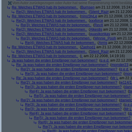
Vom Autor zurückgezogen oder Autor hat seine Registrierung nicht bestätig
Re: Welches ETWAS hab ihr bekommen..
(
Burnsen
am 21.12.2008, 15:24:
Re(2): Welches ETWAS hab ihr bekommen..
(
Silent_Razr
am 21.12.2008
Re: Welches ETWAS hab ihr bekommen..
(
ninoStyLe
am 21.12.2008, 15:5
Re(2): Welches ETWAS hab ihr bekommen..
(
xxxforce
am 21.12.2008, 1
Re(3): Welches ETWAS hab ihr bekommen..
(
RevX
am 21.12.2008, 1
Re(2): Welches ETWAS hab ihr bekommen..
(
Alkestis
am 21.12.2008, 1
Re(2): Welches ETWAS hab ihr bekommen..
(
quasikonkav
am 21.12.200
Re(3): Welches ETWAS hab ihr bekommen..
(
Winnie_Pooh
am 21.12.
Re(4): Welches ETWAS hab ihr bekommen..
(
Arrris
am 22.12.2008,
Re: Welches ETWAS hab ihr bekommen..
(
Zaphod1
am 21.12.2008, 20:10
Re(2): Welches ETWAS hab ihr bekommen..
(
Silent_Razr
am 21.12.2008
Re: Welches ETWAS hab ihr bekommen..
(
j.
am 22.12.2008, 14:19:16)
Ja was haben die ersten Empfänger nun bekommen?
(
q.e.d.
am 22.12.200
Re: Ja was haben die ersten Empfänger nun bekommen?
(
monster23
am
Re(2): Ja was haben die ersten Empfänger nun bekommen?
(
q.e.d.
a
Re(3): Ja was haben die ersten Empfänger nun bekommen?
(
mon
Re: Ja was haben die ersten Empfänger nun bekommen?
(
Mr L
am 22.1
Re(2): Ja was haben die ersten Empfänger nun bekommen?
(
w114/1
Re(3): Ja was haben die ersten Empfänger nun bekommen?
(
dani
Re(4): Ja was haben die ersten Empfänger nun bekommen?
(
b
Re(5): Ja was haben die ersten Empfänger nun bekommen?
Re(2): Ja was haben die ersten Empfänger nun bekommen?
(
danielc
Re(3): Ja was haben die ersten Empfänger nun bekommen?
(
q.e.d
Re(3): Ja was haben die ersten Empfänger nun bekommen?
(
Mr L
Re(4): Ja was haben die ersten Empfänger nun bekommen?
(
d
Re(5): Ja was haben die ersten Empfänger nun bekommen?
Re(6): Ja was haben die ersten Empfänger nun bekomme
Re(7): Ja was haben die ersten Empfänger nun beko
Re(8): Ja was haben die ersten Empfänger nun be