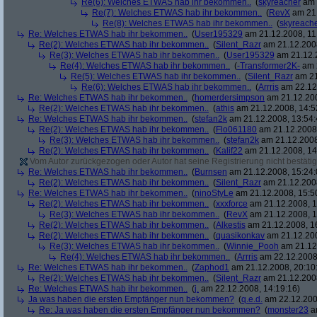
Re(6): Welches ETWAS hab ihr bekommen..
(
skyreacher
am 
Re(7): Welches ETWAS hab ihr bekommen..
(
RevX
am 21.
Re(8): Welches ETWAS hab ihr bekommen..
(
skyreach
Re: Welches ETWAS hab ihr bekommen..
(
User195329
am 21.12.2008, 11
Re(2): Welches ETWAS hab ihr bekommen..
(
Silent_Razr
am 21.12.2008
Re(3): Welches ETWAS hab ihr bekommen..
(
User195329
am 21.12.2
Re(4): Welches ETWAS hab ihr bekommen..
(
-Transformer2K-
am 2
Re(5): Welches ETWAS hab ihr bekommen..
(
Silent_Razr
am 21
Re(6): Welches ETWAS hab ihr bekommen..
(
Arrris
am 22.12.
Re: Welches ETWAS hab ihr bekommen..
(
homerdersimpson
am 21.12.200
Re(2): Welches ETWAS hab ihr bekommen..
(
athis
am 21.12.2008, 14:5
Re: Welches ETWAS hab ihr bekommen..
(
stefan2k
am 21.12.2008, 13:54:
Re(2): Welches ETWAS hab ihr bekommen..
(
Flo061180
am 21.12.2008,
Re(3): Welches ETWAS hab ihr bekommen..
(
stefan2k
am 21.12.2008
Re(2): Welches ETWAS hab ihr bekommen..
(
Kalif22
am 21.12.2008, 14
Vom Autor zurückgezogen oder Autor hat seine Registrierung nicht bestätig
Re: Welches ETWAS hab ihr bekommen..
(
Burnsen
am 21.12.2008, 15:24:
Re(2): Welches ETWAS hab ihr bekommen..
(
Silent_Razr
am 21.12.2008
Re: Welches ETWAS hab ihr bekommen..
(
ninoStyLe
am 21.12.2008, 15:5
Re(2): Welches ETWAS hab ihr bekommen..
(
xxxforce
am 21.12.2008, 1
Re(3): Welches ETWAS hab ihr bekommen..
(
RevX
am 21.12.2008, 1
Re(2): Welches ETWAS hab ihr bekommen..
(
Alkestis
am 21.12.2008, 1
Re(2): Welches ETWAS hab ihr bekommen..
(
quasikonkav
am 21.12.200
Re(3): Welches ETWAS hab ihr bekommen..
(
Winnie_Pooh
am 21.12.
Re(4): Welches ETWAS hab ihr bekommen..
(
Arrris
am 22.12.2008,
Re: Welches ETWAS hab ihr bekommen..
(
Zaphod1
am 21.12.2008, 20:10
Re(2): Welches ETWAS hab ihr bekommen..
(
Silent_Razr
am 21.12.2008
Re: Welches ETWAS hab ihr bekommen..
(
j.
am 22.12.2008, 14:19:16)
Ja was haben die ersten Empfänger nun bekommen?
(
q.e.d.
am 22.12.200
Re: Ja was haben die ersten Empfänger nun bekommen?
(
monster23
am