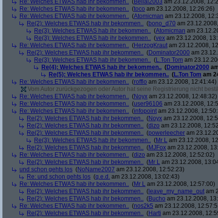
Re: Welches ETWAS hab ihr bekommen..
(
Belial2003
am 23.12.2008, 12:2
Re: Welches ETWAS hab ihr bekommen..
(
toco
am 23.12.2008, 12:26:26)
Re: Welches ETWAS hab ihr bekommen..
(
Atomicman
am 23.12.2008, 12:
Re(2): Welches ETWAS hab ihr bekommen..
(
bono_d70
am 23.12.2008,
Re(3): Welches ETWAS hab ihr bekommen..
(
Atomicman
am 23.12.20
Re(3): Welches ETWAS hab ihr bekommen..
(
vex
am 23.12.2008, 13:
Re: Welches ETWAS hab ihr bekommen..
(
HerzogKraut
am 23.12.2008, 12
Re(2): Welches ETWAS hab ihr bekommen..
(
Dominator2000
am 23.12.
Re(3): Welches ETWAS hab ihr bekommen..
(
L.Ton Tom
am 23.12.200
Re(4): Welches ETWAS hab ihr bekommen..
(
Dominator2000
am
Re(5): Welches ETWAS hab ihr bekommen..
(
L.Ton Tom
am 24
Re: Welches ETWAS hab ihr bekommen..
(
rofflo
am 23.12.2008, 12:41:44)
Vom Autor zurückgezogen oder Autor hat seine Registrierung nicht bestä
Re: Welches ETWAS hab ihr bekommen..
(
Noyx
am 23.12.2008, 12:48:32)
Re: Welches ETWAS hab ihr bekommen..
(
user96106
am 23.12.2008, 12:5
Re: Welches ETWAS hab ihr bekommen..
(
infopoint
am 23.12.2008, 12:50:
Re(2): Welches ETWAS hab ihr bekommen..
(
Noyx
am 23.12.2008, 12:5
Re(2): Welches ETWAS hab ihr bekommen..
(
dizo
am 23.12.2008, 12:52
Re(2): Welches ETWAS hab ihr bekommen..
(
powerleecher
am 23.12.20
Re(3): Welches ETWAS hab ihr bekommen..
(
Mr L
am 23.12.2008, 12
Re(2): Welches ETWAS hab ihr bekommen..
(
MJFox
am 23.12.2008, 13
Re: Welches ETWAS hab ihr bekommen..
(
dizo
am 23.12.2008, 12:52:02)
Re(2): Welches ETWAS hab ihr bekommen..
(
Mr L
am 23.12.2008, 13:0
und schon gehts los
(
NoName2007
am 23.12.2008, 12:52:23)
Re: und schon gehts los
(
q.e.d.
am 23.12.2008, 13:02:43)
Re: Welches ETWAS hab ihr bekommen..
(
Mr L
am 23.12.2008, 12:57:00)
Re(2): Welches ETWAS hab ihr bekommen..
(
leave_my_name_out
am 2
Re(2): Welches ETWAS hab ihr bekommen..
(
Bucho
am 23.12.2008, 13:
Re: Welches ETWAS hab ihr bekommen..
(
nos2k5
am 23.12.2008, 12:57:5
Re(2): Welches ETWAS hab ihr bekommen..
(
Harti
am 23.12.2008, 12:5