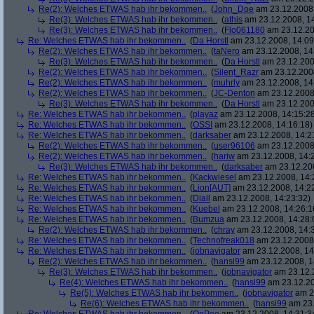
Re(2): Welches ETWAS hab ihr bekommen..
(
John_Doe
am 23.12.2008,
Re(3): Welches ETWAS hab ihr bekommen..
(
athis
am 23.12.2008, 14
Re(3): Welches ETWAS hab ihr bekommen..
(
Flo061180
am 23.12.20
Re: Welches ETWAS hab ihr bekommen..
(
Da Horstl
am 23.12.2008, 14:09
Re(2): Welches ETWAS hab ihr bekommen..
(
taNero
am 23.12.2008, 14
Re(3): Welches ETWAS hab ihr bekommen..
(
Da Horstl
am 23.12.200
Re(2): Welches ETWAS hab ihr bekommen..
(
Silent_Razr
am 23.12.2008
Re(2): Welches ETWAS hab ihr bekommen..
(
muhrly
am 23.12.2008, 14
Re(2): Welches ETWAS hab ihr bekommen..
(
JC-Denton
am 23.12.2008,
Re(3): Welches ETWAS hab ihr bekommen..
(
Da Horstl
am 23.12.200
Re: Welches ETWAS hab ihr bekommen..
(
playaz
am 23.12.2008, 14:15:2
Re: Welches ETWAS hab ihr bekommen..
(
OSSI
am 23.12.2008, 14:16:18)
Re: Welches ETWAS hab ihr bekommen..
(
darksaber
am 23.12.2008, 14:2
Re(2): Welches ETWAS hab ihr bekommen..
(
user96106
am 23.12.2008,
Re(2): Welches ETWAS hab ihr bekommen..
(
hariw
am 23.12.2008, 14:
Re(3): Welches ETWAS hab ihr bekommen..
(
darksaber
am 23.12.200
Re: Welches ETWAS hab ihr bekommen..
(
Kackwiesel
am 23.12.2008, 14:
Re: Welches ETWAS hab ihr bekommen..
(
Lion[AUT]
am 23.12.2008, 14:2
Re: Welches ETWAS hab ihr bekommen..
(
Diall
am 23.12.2008, 14:23:32)
Re: Welches ETWAS hab ihr bekommen..
(
Kuebel
am 23.12.2008, 14:26:1
Re: Welches ETWAS hab ihr bekommen..
(
Bumzua
am 23.12.2008, 14:28:
Re(2): Welches ETWAS hab ihr bekommen..
(
chray
am 23.12.2008, 14:
Re: Welches ETWAS hab ihr bekommen..
(
Technofreak018
am 23.12.2008,
Re: Welches ETWAS hab ihr bekommen..
(
jobnavigator
am 23.12.2008, 14
Re(2): Welches ETWAS hab ihr bekommen..
(
hansi99
am 23.12.2008, 1
Re(3): Welches ETWAS hab ihr bekommen..
(
jobnavigator
am 23.12.2
Re(4): Welches ETWAS hab ihr bekommen..
(
hansi99
am 23.12.20
Re(5): Welches ETWAS hab ihr bekommen..
(
jobnavigator
am 23
Re(6): Welches ETWAS hab ihr bekommen..
(
hansi99
am 23.