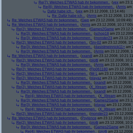
Re(7): Welches ETWAS hab ihr bekommen..
(
vex
am 23.12
Re(8): Welches ETWAS hab ihr bekommen..
(
Arrris
am 2
Dafür habe ich...
(
vex
am 23.12.2008, 13:14:46)
Re: Dafür habe ich...
(
Arrris
am 23.12.2008, 13:29
Re: Welches ETWAS hab ihr bekommen..
(
Gwp
am 23.12.2008, 10:09:49)
Re: Welches ETWAS hab ihr bekommen..
(
Arrris
am 23.12.2008, 10:17:00)
Re(2): Welches ETWAS hab ihr bekommen..
(
Games2Game
am 23.12.2
Re(3): Welches ETWAS hab ihr bekommen..
(
schop18
am 23.12.2008
Re(3): Welches ETWAS hab ihr bekommen..
(
monster23
am 23.12.20
Re(2): Welches ETWAS hab ihr bekommen..
(
Srv-02
am 23.12.2008, 10
Re(3): Welches ETWAS hab ihr bekommen..
(
dasistmeinnick11+
am 2
Re(3): Welches ETWAS hab ihr bekommen..
(
Arrris
am 23.12.2008, 1
Re: Welches ETWAS hab ihr bekommen..
(
xxandl
am 23.12.2008, 10:21:11
Re(2): Welches ETWAS hab ihr bekommen..
(
plotti
am 23.12.2008, 10:2
Re(3): Welches ETWAS hab ihr bekommen..
(
Arrris
am 23.12.2008, 1
Re(2): Welches ETWAS hab ihr bekommen..
(
Flo061180
am 23.12.2008,
Re(2): Welches ETWAS hab ihr bekommen..
(
Mr L
am 23.12.2008, 10:2
Re(2): Welches ETWAS hab ihr bekommen..
(
playaz
am 23.12.2008, 10
Re(3): Welches ETWAS hab ihr bekommen..
(
xxandl
am 23.12.2008, 
Re(2): Welches ETWAS hab ihr bekommen..
(
X_Xtream
am 23.12.2008,
Re(3): Welches ETWAS hab ihr bekommen..
(
xxandl
am 23.12.2008, 
Re(4): Welches ETWAS hab ihr bekommen..
(
X_Xtream
am 23.12.
Re(3): Welches ETWAS hab ihr bekommen..
(
Games2Game
am 23.12
Re(3): Welches ETWAS hab ihr bekommen..
(
playaz
am 23.12.2008, 
Re(4): Welches ETWAS hab ihr bekommen..
(
X_Xtream
am 23.12.
Re(2): Welches ETWAS hab ihr bekommen..
(
monster23
am 23.12.2008,
Re: Welches ETWAS hab ihr bekommen..
(
Psylence
am 23.12.2008, 10:22
Re(2): Welches ETWAS hab ihr bekommen..
(
plotti
am 23.12.2008, 10:2
Re(3): Welches ETWAS hab ihr bekommen..
(
Games2Game
am 23.12
Re(4): Welches ETWAS hab ihr bekommen..
(
plotti
am 23.12.2008,