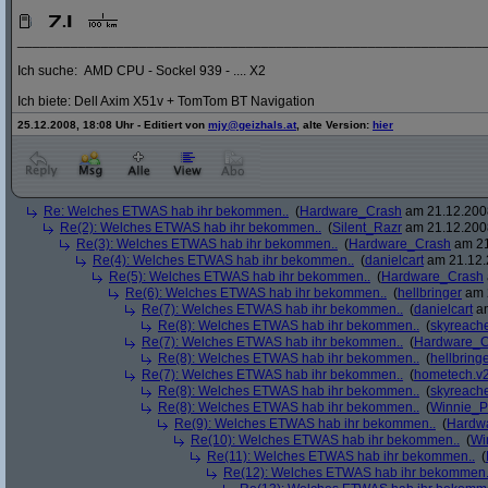
_____________________________________________________________
Ich suche: AMD CPU - Sockel 939 - .... X2
Ich biete: Dell Axim X51v + TomTom BT Navigation
25.12.2008, 18:08 Uhr - Editiert von
mjy@geizhals.at
, alte Version:
hier
Re: Welches ETWAS hab ihr bekommen..
(
Hardware_Crash
am 21.12.2008
Re(2): Welches ETWAS hab ihr bekommen..
(
Silent_Razr
am 21.12.2008
Re(3): Welches ETWAS hab ihr bekommen..
(
Hardware_Crash
am 21
Re(4): Welches ETWAS hab ihr bekommen..
(
danielcart
am 21.12.
Re(5): Welches ETWAS hab ihr bekommen..
(
Hardware_Crash
Re(6): Welches ETWAS hab ihr bekommen..
(
hellbringer
am 2
Re(7): Welches ETWAS hab ihr bekommen..
(
danielcart
am
Re(8): Welches ETWAS hab ihr bekommen..
(
skyreach
Re(7): Welches ETWAS hab ihr bekommen..
(
Hardware_C
Re(8): Welches ETWAS hab ihr bekommen..
(
hellbring
Re(7): Welches ETWAS hab ihr bekommen..
(
hometech.v2
Re(8): Welches ETWAS hab ihr bekommen..
(
skyreach
Re(8): Welches ETWAS hab ihr bekommen..
(
Winnie_
Re(9): Welches ETWAS hab ihr bekommen..
(
Hardw
Re(10): Welches ETWAS hab ihr bekommen..
(
Wi
Re(11): Welches ETWAS hab ihr bekommen..
(
Re(12): Welches ETWAS hab ihr bekommen.