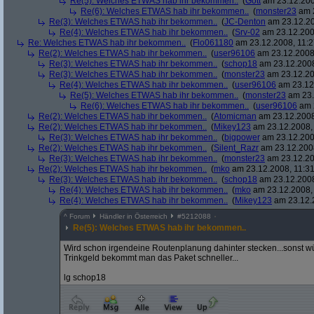
Re(5): Welches ETWAS hab ihr bekommen..
(
Gott
am 23.12.200
Re(6): Welches ETWAS hab ihr bekommen..
(
monster23
am 2
Re(3): Welches ETWAS hab ihr bekommen..
(
JC-Denton
am 23.12.20
Re(4): Welches ETWAS hab ihr bekommen..
(
Srv-02
am 23.12.2008
Re: Welches ETWAS hab ihr bekommen..
(
Flo061180
am 23.12.2008, 11:2
Re(2): Welches ETWAS hab ihr bekommen..
(
user96106
am 23.12.2008,
Re(3): Welches ETWAS hab ihr bekommen..
(
schop18
am 23.12.2008
Re(3): Welches ETWAS hab ihr bekommen..
(
monster23
am 23.12.20
Re(4): Welches ETWAS hab ihr bekommen..
(
user96106
am 23.12.
Re(5): Welches ETWAS hab ihr bekommen..
(
monster23
am 23.
Re(6): Welches ETWAS hab ihr bekommen..
(
user96106
am 2
Re(2): Welches ETWAS hab ihr bekommen..
(
Atomicman
am 23.12.2008
Re(2): Welches ETWAS hab ihr bekommen..
(
Mikey123
am 23.12.2008, 
Re(3): Welches ETWAS hab ihr bekommen..
(
bigpower
am 23.12.200
Re(2): Welches ETWAS hab ihr bekommen..
(
Silent_Razr
am 23.12.2008
Re(3): Welches ETWAS hab ihr bekommen..
(
monster23
am 23.12.20
Re(2): Welches ETWAS hab ihr bekommen..
(
mko
am 23.12.2008, 11:31
Re(3): Welches ETWAS hab ihr bekommen..
(
schop18
am 23.12.2008
Re(4): Welches ETWAS hab ihr bekommen..
(
mko
am 23.12.2008, 
Re(4): Welches ETWAS hab ihr bekommen..
(
Mikey123
am 23.12.2
^
Forum
Händler in Österreich
#
5212088
Re(5): Welches ETWAS hab ihr bekommen..
Wird schon irgendeine Routenplanung dahinter stecken...sonst w
Trinkgeld bekommt man das Paket schneller...
lg schop18