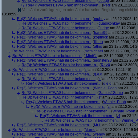
Re(3): Welches ETWAS hab ihr bekommen..
(
Judge
am 23.12.2008, 
Re(4): Welches ETWAS hab ihr bekommen..
(
Petz
am 23.12.2008,
Vom Autor zurückgezogen oder Autor hat seine Registrierung nicht bes
13:39:59)
Re(2): Welches ETWAS hab ihr bekommen..
(
muhrly
am 23.12.2008, 12
Re(3): Welches ETWAS hab ihr bekommen..
(
quasikonkav
am 23.12.
Re(3): Welches ETWAS hab ihr bekommen..
(
Judge
am 23.12.2008, 
Re(2): Welches ETWAS hab ihr bekommen..
(
hansi99
am 23.12.2008, 1
Re(2): Welches ETWAS hab ihr bekommen..
(
kopfnick
am 23.12.2008, 1
Re(2): Welches ETWAS hab ihr bekommen..
(
littleo
am 23.12.2008, 13:3
Re(2): Welches ETWAS hab ihr bekommen..
(
athis
am 23.12.2008, 14:2
Re: Welches ETWAS hab ihr bekommen..
(
mcmichael
am 23.12.2008, 12:0
Re: Welches ETWAS hab ihr bekommen..
(
-MiniC-
am 23.12.2008, 12:04:0
Re(2): Welches ETWAS hab ihr bekommen..
(
monster23
am 23.12.2008,
Re(3): Welches ETWAS hab ihr bekommen..
(
RevX
am 24.12.2008,
Re: Welches ETWAS hab ihr bekommen..
(
zf
am 23.12.2008, 12:11:46)
Re(2): Welches ETWAS hab ihr bekommen..
(
q.e.d.
am 23.12.2008, 12:
Re(3): Welches ETWAS hab ihr bekommen..
(
zf
am 23.12.2008, 12:2
Re(4): Welches ETWAS hab ihr bekommen..
(
q.e.d.
am 23.12.2008,
Re(2): Welches ETWAS hab ihr bekommen..
(
Winnie_Pooh
am 23.12.20
Re(3): Welches ETWAS hab ihr bekommen..
(
Games2Game
am 23.12
Re(3): Welches ETWAS hab ihr bekommen..
(
zf
am 23.12.2008, 12:2
Re(4): Welches ETWAS hab ihr bekommen..
(
Winnie_Pooh
am 23.
Re(5): Welches ETWAS hab ihr bekommen..
(
zf
am 23.12.2008,
Re(6): Welches ETWAS hab ihr bekommen..
(
Winnie_Pooh
a
Re(7): Welches ETWAS hab ihr bekommen..
(
zf
am 23.12.
Re(8): Welches ETWAS hab ihr bekommen..
(
Winnie_
Re(2): Welches ETWAS hab ihr bekommen..
(
Mr L
am 23.12.2008, 12:2
Re: Welches ETWAS hab ihr bekommen..
(
Marne
am 23.12.2008, 12:19:54
Re(2): Welches ETWAS hab ihr bekommen..
(
wendy
am 23.12.2008, 12