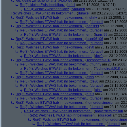
Re: kleine Zwischenbilanz
(
ApuXteu
am 23.12.2008, 15:22:47)
Re(2): kleine Zwischenbilanz
(
brösl
am 23.12.2008, 16:07:21)
Re(3): kleine Zwischenbilanz
(
ApuXteu
am 23.12.2008, 17:14:05)
Re: Welches ETWAS hab ihr bekommen..
(
duracell
am 23.12.2008, 14:37:
Re(2): Welches ETWAS hab ihr bekommen..
(
muhrly
am 23.12.2008, 14
Re(3): Welches ETWAS hab ihr bekommen..
(
duracell
am 23.12.2008,
Re(2): Welches ETWAS hab ihr bekommen..
(
hansi99
am 23.12.2008, 1
Re(3): Welches ETWAS hab ihr bekommen..
(
duracell
am 23.12.2008,
Re(4): Welches ETWAS hab ihr bekommen..
(
hansi99
am 23.12.20
Re(2): Welches ETWAS hab ihr bekommen..
(
user96106
am 23.12.2008,
Re(3): Welches ETWAS hab ihr bekommen..
(
duracell
am 23.12.2008,
Re(2): Welches ETWAS hab ihr bekommen..
(
dev0
am 23.12.2008, 14:4
Re(3): Welches ETWAS hab ihr bekommen..
(
duracell
am 23.12.2008,
Re(4): Welches ETWAS hab ihr bekommen..
(
dev0
am 23.12.2008,
Re(2): Welches ETWAS hab ihr bekommen..
(
Technofreak018
am 23.12.
Re(3): Welches ETWAS hab ihr bekommen..
(
muhrly
am 23.12.2008, 
Re(4): Welches ETWAS hab ihr bekommen..
(
Technofreak018
am 2
Re(3): Welches ETWAS hab ihr bekommen..
(
duracell
am 23.12.2008,
Re(2): Welches ETWAS hab ihr bekommen..
(
athis
am 23.12.2008, 14:4
Re(3): Welches ETWAS hab ihr bekommen..
(
dev0
am 23.12.2008, 1
Re(3): Welches ETWAS hab ihr bekommen..
(
duracell
am 23.12.2008,
Re(4): Welches ETWAS hab ihr bekommen..
(
athis
am 23.12.2008,
Re(2): Welches ETWAS hab ihr bekommen..
(
rufus
am 23.12.2008, 14:4
Re(3): Welches ETWAS hab ihr bekommen..
(
duracell
am 23.12.2008,
Re(2): Welches ETWAS hab ihr bekommen..
(
homerdersimpson
am 23.1
Re(3): Welches ETWAS hab ihr bekommen..
(
duracell
am 23.12.2008,
Re(4): Welches ETWAS hab ihr bekommen..
(
homerdersimpson
am
Re(5): Welches ETWAS hab ihr bekommen..
(
duracell
am 23.12.
Re(6): Welches ETWAS hab ihr bekommen..
(
homerdersimp
Re(7): Welches ETWAS hab ihr bekommen..
(
duracell
am 2