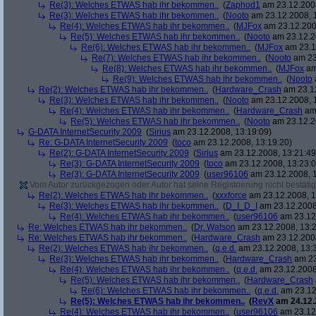
Re(3): Welches ETWAS hab ihr bekommen..
(
Zaphod1
am 23.12.2008
Re(3): Welches ETWAS hab ihr bekommen..
(
Nooto
am 23.12.2008, 
Re(4): Welches ETWAS hab ihr bekommen..
(
MJFox
am 23.12.200
Re(5): Welches ETWAS hab ihr bekommen..
(
Nooto
am 23.12.2
Re(6): Welches ETWAS hab ihr bekommen..
(
MJFox
am 23.1
Re(7): Welches ETWAS hab ihr bekommen..
(
Nooto
am 23
Re(8): Welches ETWAS hab ihr bekommen..
(
MJFox
am
Re(9): Welches ETWAS hab ihr bekommen..
(
Nooto
Re(2): Welches ETWAS hab ihr bekommen..
(
Hardware_Crash
am 23.12
Re(3): Welches ETWAS hab ihr bekommen..
(
Nooto
am 23.12.2008, 
Re(4): Welches ETWAS hab ihr bekommen..
(
Hardware_Crash
am 
Re(5): Welches ETWAS hab ihr bekommen..
(
Nooto
am 23.12.2
G-DATA InternetSecurity 2009
(
Sirius
am 23.12.2008, 13:19:09)
Re: G-DATA InternetSecurity 2009
(
toco
am 23.12.2008, 13:19:20)
Re(2): G-DATA InternetSecurity 2009
(
Sirius
am 23.12.2008, 13:21:49
Re(3): G-DATA InternetSecurity 2009
(
toco
am 23.12.2008, 13:23:0
Re(3): G-DATA InternetSecurity 2009
(
user96106
am 23.12.2008, 1
Vom Autor zurückgezogen oder Autor hat seine Registrierung nicht bestätig
Re(2): Welches ETWAS hab ihr bekommen..
(
xxxforce
am 23.12.2008, 1
Re(3): Welches ETWAS hab ihr bekommen..
(
D_I_D_I
am 23.12.2008
Re(4): Welches ETWAS hab ihr bekommen..
(
user96106
am 23.12.
Re: Welches ETWAS hab ihr bekommen..
(
Dr. Watson
am 23.12.2008, 13:2
Re: Welches ETWAS hab ihr bekommen..
(
Hardware_Crash
am 23.12.2008
Re(2): Welches ETWAS hab ihr bekommen..
(
q.e.d.
am 23.12.2008, 13:
Re(3): Welches ETWAS hab ihr bekommen..
(
Hardware_Crash
am 23
Re(4): Welches ETWAS hab ihr bekommen..
(
q.e.d.
am 23.12.2008
Re(5): Welches ETWAS hab ihr bekommen..
(
Hardware_Crash
Re(6): Welches ETWAS hab ihr bekommen..
(
q.e.d.
am 23.12
Re(5): Welches ETWAS hab ihr bekommen..
(
RevX
am 24.12.
Re(4): Welches ETWAS hab ihr bekommen..
(
user96106
am 23.12.