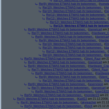
Re(13): Welches ETWAS hab ihr bekomm
Re(9): Welches ETWAS hab ihr bekommen..
(
homete
Re(10): Welches ETWAS hab ihr bekommen..
(
Arr
Re(10): Welches ETWAS hab ihr bekommen..
(
De
Re(11): Welches ETWAS hab ihr bekommen..
(
Re(11): Welches ETWAS hab ihr bekommen..
(
Re(12): Welches ETWAS hab ihr bekommen.
Re(13): Welches ETWAS hab ihr bekom
Re(6): Welches ETWAS hab ihr bekommen..
(
danielcart
am 2
Re(7): Welches ETWAS hab ihr bekommen..
(
Hardware_C
Re(8): Welches ETWAS hab ihr bekommen..
(
danielcar
Re(9): Welches ETWAS hab ihr bekommen..
(
Hardw
Re(10): Welches ETWAS hab ihr bekommen..
(
[D
Re(10): Welches ETWAS hab ihr bekommen..
(
da
Re(11): Welches ETWAS hab ihr bekommen..
(
Re(10): Welches ETWAS hab ihr bekommen..
(
bo
Re(5): Welches ETWAS hab ihr bekommen..
(
Silent_Razr
am 21
Re(6): Welches ETWAS hab ihr bekommen..
(
danielcart
am 2
Re(6): Welches ETWAS hab ihr bekommen..
(
Hardware_Cra
Re(7): Welches ETWAS hab ihr bekommen..
(
Silent_Razr
Re(8): Welches ETWAS hab ihr bekommen..
(
Hardwar
Re(9): Welches ETWAS hab ihr bekommen..
(
Silent
Re(10): Welches ETWAS hab ihr bekommen..
(
Ha
Re(6): Welches ETWAS hab ihr bekommen..
(
laservision
am 2
Re(7): Welches ETWAS hab ihr bekommen..
(
danielcart
am
Re(8): Welches ETWAS hab ihr bekommen..
(
user1822
Re(5): Welches ETWAS hab ihr bekommen..
(
monster23
am 22.
Re(3): Welches ETWAS hab ihr bekommen..
(
Kalif22
am 21.12.2008, 
Re(4): Welches ETWAS hab ihr bekommen..
(
skyreacher
am 21.12
Re(5): Welches ETWAS hab ihr bekommen..
(
RevX
am 21.12.20