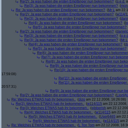
Re(2): Ja was haben die ersten Empfänger nun bekommen?
(
q.e.d.
a
Re(3): Ja was haben die ersten Empfänger nun bekommen?
(
mon
Re: Ja was haben die ersten Empfänger nun bekommen?
(
Mr L
am 22.1
Re(2): Ja was haben die ersten Empfänger nun bekommen?
(
w114/1
Re(3): Ja was haben die ersten Empfänger nun bekommen?
(
dani
Re(4): Ja was haben die ersten Empfänger nun bekommen?
(
b
Re(5): Ja was haben die ersten Empfänger nun bekommen?
Re(2): Ja was haben die ersten Empfänger nun bekommen?
(
danielc
Re(3): Ja was haben die ersten Empfänger nun bekommen?
(
q.e.d
Re(3): Ja was haben die ersten Empfänger nun bekommen?
(
Mr L
Re(4): Ja was haben die ersten Empfänger nun bekommen?
(
d
Re(5): Ja was haben die ersten Empfänger nun bekommen?
Re(6): Ja was haben die ersten Empfänger nun bekomme
Re(7): Ja was haben die ersten Empfänger nun beko
Re(8): Ja was haben die ersten Empfänger nun be
Re(9): Ja was haben die ersten Empfänger nun
Re(10): Ja was haben die ersten Empfänger 
17:59:08)
Re(11): Ja was haben die ersten Empfänge
Re(11): Ja was haben die ersten Empfänge
20:57:31)
Re(9): Ja was haben die ersten Empfänger nun
Re(2): Ja was haben die ersten Empfänger nun bekommen?
(
Lion[A
Re: Welches ETWAS hab ihr bekommen..
(
dizo
am 22.12.2008, 16:26:08)
Re(2): Welches ETWAS hab ihr bekommen..
(
w114/115
am 22.12.2008, 
Re(3): Welches ETWAS hab ihr bekommen..
(
gibberish
am 22.12.200
Re(4): Welches ETWAS hab ihr bekommen..
(
w114/115
am 22.12.2
Re(5): Welches ETWAS hab ihr bekommen..
(
User6465
am 22.1
Re(6): Welches ETWAS hab ihr bekommen..
(
w114/115
am 22
Re: Welches ETWAS hab ihr bekommen..
(
L.Ton Tom
am 22.12.2008, 16:3