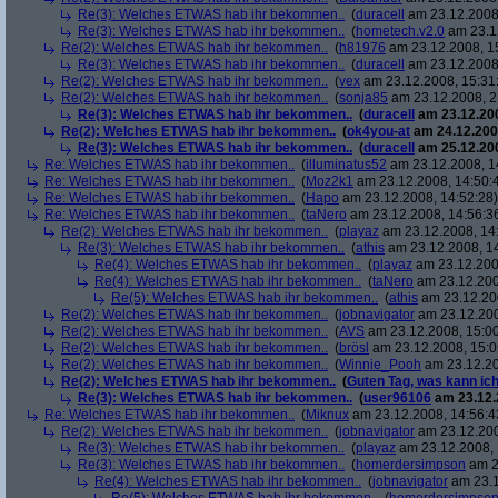
Re(3): Welches ETWAS hab ihr bekommen..
(
duracell
am 23.12.2008,
Re(3): Welches ETWAS hab ihr bekommen..
(
hometech.v2.0
am 23.12
Re(2): Welches ETWAS hab ihr bekommen..
(
h81976
am 23.12.2008, 1
Re(3): Welches ETWAS hab ihr bekommen..
(
duracell
am 23.12.2008,
Re(2): Welches ETWAS hab ihr bekommen..
(
vex
am 23.12.2008, 15:31
Re(2): Welches ETWAS hab ihr bekommen..
(
sonja85
am 23.12.2008, 2
Re(3): Welches ETWAS hab ihr bekommen..
(
duracell
am 23.12.200
Re(2): Welches ETWAS hab ihr bekommen..
(
ok4you-at
am 24.12.200
Re(3): Welches ETWAS hab ihr bekommen..
(
duracell
am 25.12.200
Re: Welches ETWAS hab ihr bekommen..
(
illuminatus52
am 23.12.2008, 1
Re: Welches ETWAS hab ihr bekommen..
(
Moz2k1
am 23.12.2008, 14:50:
Re: Welches ETWAS hab ihr bekommen..
(
Hapo
am 23.12.2008, 14:52:28)
Re: Welches ETWAS hab ihr bekommen..
(
taNero
am 23.12.2008, 14:56:3
Re(2): Welches ETWAS hab ihr bekommen..
(
playaz
am 23.12.2008, 14
Re(3): Welches ETWAS hab ihr bekommen..
(
athis
am 23.12.2008, 14
Re(4): Welches ETWAS hab ihr bekommen..
(
playaz
am 23.12.200
Re(4): Welches ETWAS hab ihr bekommen..
(
taNero
am 23.12.200
Re(5): Welches ETWAS hab ihr bekommen..
(
athis
am 23.12.200
Re(2): Welches ETWAS hab ihr bekommen..
(
jobnavigator
am 23.12.200
Re(2): Welches ETWAS hab ihr bekommen..
(
AVS
am 23.12.2008, 15:00
Re(2): Welches ETWAS hab ihr bekommen..
(
brösl
am 23.12.2008, 15:0
Re(2): Welches ETWAS hab ihr bekommen..
(
Winnie_Pooh
am 23.12.20
Re(2): Welches ETWAS hab ihr bekommen..
(
Guten Tag, was kann ich
Re(3): Welches ETWAS hab ihr bekommen..
(
user96106
am 23.12.
Re: Welches ETWAS hab ihr bekommen..
(
Miknux
am 23.12.2008, 14:56:4
Re(2): Welches ETWAS hab ihr bekommen..
(
jobnavigator
am 23.12.200
Re(3): Welches ETWAS hab ihr bekommen..
(
playaz
am 23.12.2008, 
Re(3): Welches ETWAS hab ihr bekommen..
(
homerdersimpson
am 2
Re(4): Welches ETWAS hab ihr bekommen..
(
jobnavigator
am 23.1