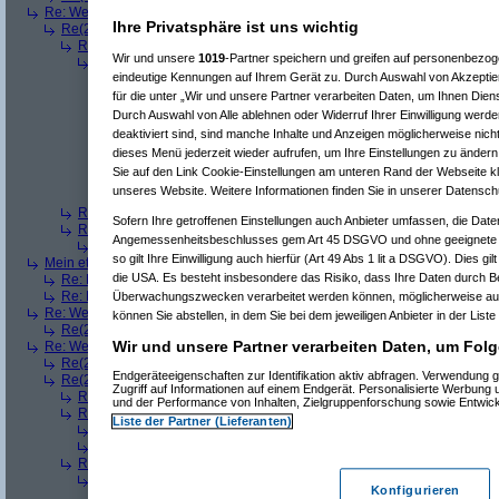
Re: Welches ETWAS hab ihr bekommen..
(
Diall
am 23.12.2008, 09:01:20)
Ihre Privatsphäre ist uns wichtig
Re(2): Welches ETWAS hab ihr bekommen..
(
ddrobesch
am 23.12.2008,
Re(3): Welches ETWAS hab ihr bekommen..
(
q.e.d.
am 23.12.2008, 0
Wir und unsere
1019
-Partner speichern und greifen auf personenbezo
Re(4): Welches ETWAS hab ihr bekommen..
(
Games2Game
am 23
eindeutige Kennungen auf Ihrem Gerät zu. Durch Auswahl von Akzeptier
Re(5): Welches ETWAS hab ihr bekommen..
(
ddrobesch
am 23.
Re(6): Welches ETWAS hab ihr bekommen..
(
q.e.d.
am 23.12
für die unter „Wir und unsere Partner verarbeiten Daten, um Ihnen Dien
Re(5): Welches ETWAS hab ihr bekommen..
(
q.e.d.
am 23.12.20
Durch Auswahl von Alle ablehnen oder Widerruf Ihrer Einwilligung werde
Re(6): Welches ETWAS hab ihr bekommen..
(
Games2Game
deaktiviert sind, sind manche Inhalte und Anzeigen möglicherweise nicht
Re(7): Welches ETWAS hab ihr bekommen..
(
q.e.d.
am 23.
dieses Menü jederzeit wieder aufrufen, um Ihre Einstellungen zu ändern 
Re(8): Welches ETWAS hab ihr bekommen..
(
Games2
Sie auf den Link Cookie-Einstellungen am unteren Rand der Webseite kli
Re(9): Welches ETWAS hab ihr bekommen..
(
q.e.d.
a
unseres Website. Weitere Informationen finden Sie in unserer Datensch
Re(5): Welches ETWAS hab ihr bekommen..
(
monster23
am 23.
Re(3): Welches ETWAS hab ihr bekommen..
(
Diall
am 23.12.2008, 09
Sofern Ihre getroffenen Einstellungen auch Anbieter umfassen, die Daten
Re(3): Welches ETWAS hab ihr bekommen..
(
Madler
am 23.12.2008, 
Angemessenheitsbeschlusses gem Art 45 DSGVO und ohne geeignete G
Re(4): Welches ETWAS hab ihr bekommen..
(
Games2Game
am 23
so gilt Ihre Einwilligung auch hierfür (Art 49 Abs 1 lit a DSGVO). Dies gi
Mein etwas
(
Winnie_Pooh
am 23.12.2008, 09:12:01)
die USA. Es besteht insbesondere das Risiko, dass Ihre Daten durch B
Re: Mein etwas
(
dizo
am 23.12.2008, 09:24:29)
Re: Mein etwas
(
q.e.d.
am 23.12.2008, 09:40:58)
Überwachungszwecken verarbeitet werden können, möglicherweise auc
Re: Welches ETWAS hab ihr bekommen..
(
Dimmu
am 23.12.2008, 09:12:1
können Sie abstellen, in dem Sie bei dem jeweiligen Anbieter in der Liste
Re(2): Welches ETWAS hab ihr bekommen..
(
Games2Game
am 23.12.2
Wir und unsere Partner verarbeiten Daten, um Folg
Re: Welches ETWAS hab ihr bekommen..
(
markuz90
am 23.12.2008, 09:2
Re(2): Welches ETWAS hab ihr bekommen..
(
Mr L
am 23.12.2008, 09:2
Endgeräteeigenschaften zur Identifikation aktiv abfragen. Verwendung 
Re(2): Welches ETWAS hab ihr bekommen..
(
BlackShadow
am 23.12.20
Zugriff auf Informationen auf einem Endgerät. Personalisierte Werbung
Re(3): Welches ETWAS hab ihr bekommen..
(
User6465
am 23.12.200
und der Performance von Inhalten, Zielgruppenforschung sowie Entwic
Re(3): Welches ETWAS hab ihr bekommen..
(
Flo061180
am 23.12.20
Liste der Partner (Lieferanten)
Re(4): Welches ETWAS hab ihr bekommen..
(
Mr L
am 23.12.2008,
Re(4): Welches ETWAS hab ihr bekommen..
(
playaz
am 23.12.200
Re(3): Welches ETWAS hab ihr bekommen..
(
Srv-02
am 23.12.2008, 
Re(4): Welches ETWAS hab ihr bekommen..
(
BlackShadow
am 23.
Konfigurieren
Re(5): Welches ETWAS hab ihr bekommen..
(
Srv-02
am 23.12.2