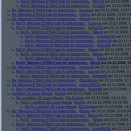
Re(3): Welches ETWAS hab ihr bekommen..
(
Srv-02
am 23.12.2008, 
Re(3): Welches ETWAS hab ihr bekommen..
(
nos2k5
am 23.12.2008,
Re: Welches ETWAS hab ihr bekommen..
(
wasined
am 23.12.2008, 12:57:
Re: Welches ETWAS hab ihr bekommen..
(
adhoc
am 23.12.2008, 13:05:13
Re: Welches ETWAS hab ihr bekommen..
(
Weed
am 23.12.2008, 13:09:31
Re(2): Welches ETWAS hab ihr bekommen..
(
casey.w
am 23.12.2008, 1
Re(2): Welches ETWAS hab ihr bekommen..
(
schop18
am 23.12.2008, 1
Re(3): Welches ETWAS hab ihr bekommen..
(
Weed
am 23.12.2008, 1
Re(4): Welches ETWAS hab ihr bekommen..
(
user96106
am 23.12.
Re(4): Welches ETWAS hab ihr bekommen..
(
schop18
am 23.12.20
Re(4): Welches ETWAS hab ihr bekommen..
(
hansi99
am 23.12.20
Re(2): Welches ETWAS hab ihr bekommen..
(
Weed
am 23.12.2008, 13:
Re(3): Welches ETWAS hab ihr bekommen..
(
Marax
am 23.12.2008, 
Re(4): Welches ETWAS hab ihr bekommen..
(
Weed
am 23.12.2008
Re(2): Welches ETWAS hab ihr bekommen..
(
RevX
am 24.12.2008, 15
Re: Welches ETWAS hab ihr bekommen..
(
artner88
am 23.12.2008, 13:11:
Re(2): Welches ETWAS hab ihr bekommen..
(
xxandl
am 23.12.2008, 13
Re(3): Welches ETWAS hab ihr bekommen..
(
artner88
am 23.12.2008
Re: Welches ETWAS hab ihr bekommen..
(
Blacktronix
am 23.12.2008, 13:
Re: Welches ETWAS hab ihr bekommen..
(
User195329
am 23.12.2008, 13
Re(2): Welches ETWAS hab ihr bekommen..
(
hansi99
am 23.12.2008, 1
Logitech G5 Laser Mouse
(
muhrly
am 23.12.2008, 13:15:53)
Re: Logitech G5 Laser Mouse
(
Da Rookee
am 23.12.2008, 14:14:15)
Re(2): Logitech G5 Laser Mouse
(
muhrly
am 23.12.2008, 14:19:16)
Re(3): Logitech G5 Laser Mouse
(
Da Rookee
am 23.12.2008, 14:2
Re: Welches ETWAS hab ihr bekommen..
(
Nooto
am 23.12.2008, 13:16:09
Re(2): Welches ETWAS hab ihr bekommen..
(
Noyx
am 23.12.2008, 13:2
Re(3): Welches ETWAS hab ihr bekommen..
(
Nooto
am 23.12.2008, 
Re(2): Welches ETWAS hab ihr bekommen..
(
MJFox
am 23.12.2008, 13
Re(3): Welches ETWAS hab ihr bekommen..
(
user96106
am 23.12.20