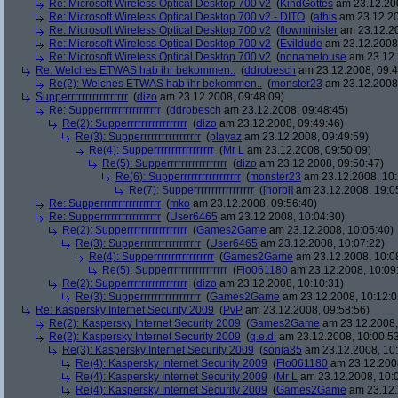
Re: Microsoft Wireless Optical Desktop 700 v2
(
KindGottes
am 23.12.200
Re: Microsoft Wireless Optical Desktop 700 v2 - DITO
(
athis
am 23.12.20
Re: Microsoft Wireless Optical Desktop 700 v2
(
flowminister
am 23.12.20
Re: Microsoft Wireless Optical Desktop 700 v2
(
Evildude
am 23.12.2008,
Re: Microsoft Wireless Optical Desktop 700 v2
(
nonametouse
am 23.12.
Re: Welches ETWAS hab ihr bekommen..
(
ddrobesch
am 23.12.2008, 09:4
Re(2): Welches ETWAS hab ihr bekommen..
(
monster23
am 23.12.2008,
Supperrrrrrrrrrrrrrrrr
(
dizo
am 23.12.2008, 09:48:09)
Re: Supperrrrrrrrrrrrrrrrr
(
ddrobesch
am 23.12.2008, 09:48:45)
Re(2): Supperrrrrrrrrrrrrrrrr
(
dizo
am 23.12.2008, 09:49:46)
Re(3): Supperrrrrrrrrrrrrrrrr
(
playaz
am 23.12.2008, 09:49:59)
Re(4): Supperrrrrrrrrrrrrrrrr
(
Mr L
am 23.12.2008, 09:50:09)
Re(5): Supperrrrrrrrrrrrrrrrr
(
dizo
am 23.12.2008, 09:50:47)
Re(6): Supperrrrrrrrrrrrrrrrr
(
monster23
am 23.12.2008, 10:
Re(7): Supperrrrrrrrrrrrrrrrr
(
[norbi]
am 23.12.2008, 19:0
Re: Supperrrrrrrrrrrrrrrrr
(
mko
am 23.12.2008, 09:56:40)
Re: Supperrrrrrrrrrrrrrrrr
(
User6465
am 23.12.2008, 10:04:30)
Re(2): Supperrrrrrrrrrrrrrrrr
(
Games2Game
am 23.12.2008, 10:05:40)
Re(3): Supperrrrrrrrrrrrrrrrr
(
User6465
am 23.12.2008, 10:07:22)
Re(4): Supperrrrrrrrrrrrrrrrr
(
Games2Game
am 23.12.2008, 10:0
Re(5): Supperrrrrrrrrrrrrrrrr
(
Flo061180
am 23.12.2008, 10:09
Re(2): Supperrrrrrrrrrrrrrrrr
(
dizo
am 23.12.2008, 10:10:31)
Re(3): Supperrrrrrrrrrrrrrrrr
(
Games2Game
am 23.12.2008, 10:12:0
Re: Kaspersky Internet Security 2009
(
PvP
am 23.12.2008, 09:58:56)
Re(2): Kaspersky Internet Security 2009
(
Games2Game
am 23.12.2008,
Re(2): Kaspersky Internet Security 2009
(
q.e.d.
am 23.12.2008, 10:00:5
Re(3): Kaspersky Internet Security 2009
(
sonja85
am 23.12.2008, 10:
Re(4): Kaspersky Internet Security 2009
(
Flo061180
am 23.12.2008
Re(4): Kaspersky Internet Security 2009
(
Mr L
am 23.12.2008, 10:
Re(4): Kaspersky Internet Security 2009
(
Games2Game
am 23.12.