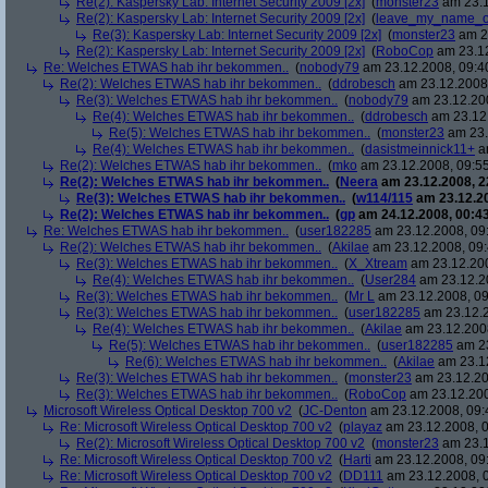
Re(2): Kaspersky Lab: Internet Security 2009 [2x]
(
monster23
am 23.1
Re(2): Kaspersky Lab: Internet Security 2009 [2x]
(
leave_my_name_o
Re(3): Kaspersky Lab: Internet Security 2009 [2x]
(
monster23
am 23
Re(2): Kaspersky Lab: Internet Security 2009 [2x]
(
RoboCop
am 23.12
Re: Welches ETWAS hab ihr bekommen..
(
nobody79
am 23.12.2008, 09:4
Re(2): Welches ETWAS hab ihr bekommen..
(
ddrobesch
am 23.12.2008,
Re(3): Welches ETWAS hab ihr bekommen..
(
nobody79
am 23.12.200
Re(4): Welches ETWAS hab ihr bekommen..
(
ddrobesch
am 23.12.
Re(5): Welches ETWAS hab ihr bekommen..
(
monster23
am 23.
Re(4): Welches ETWAS hab ihr bekommen..
(
dasistmeinnick11+
am
Re(2): Welches ETWAS hab ihr bekommen..
(
mko
am 23.12.2008, 09:55
Re(2): Welches ETWAS hab ihr bekommen..
(
Neera
am 23.12.2008, 2
Re(3): Welches ETWAS hab ihr bekommen..
(
w114/115
am 23.12.20
Re(2): Welches ETWAS hab ihr bekommen..
(
gp
am 24.12.2008, 00:43
Re: Welches ETWAS hab ihr bekommen..
(
user182285
am 23.12.2008, 09
Re(2): Welches ETWAS hab ihr bekommen..
(
Akilae
am 23.12.2008, 09:
Re(3): Welches ETWAS hab ihr bekommen..
(
X_Xtream
am 23.12.200
Re(4): Welches ETWAS hab ihr bekommen..
(
User284
am 23.12.20
Re(3): Welches ETWAS hab ihr bekommen..
(
Mr L
am 23.12.2008, 09
Re(3): Welches ETWAS hab ihr bekommen..
(
user182285
am 23.12.2
Re(4): Welches ETWAS hab ihr bekommen..
(
Akilae
am 23.12.2008
Re(5): Welches ETWAS hab ihr bekommen..
(
user182285
am 23
Re(6): Welches ETWAS hab ihr bekommen..
(
Akilae
am 23.12
Re(3): Welches ETWAS hab ihr bekommen..
(
monster23
am 23.12.20
Re(3): Welches ETWAS hab ihr bekommen..
(
RoboCop
am 23.12.200
Microsoft Wireless Optical Desktop 700 v2
(
JC-Denton
am 23.12.2008, 09:
Re: Microsoft Wireless Optical Desktop 700 v2
(
playaz
am 23.12.2008, 0
Re(2): Microsoft Wireless Optical Desktop 700 v2
(
monster23
am 23.1
Re: Microsoft Wireless Optical Desktop 700 v2
(
Harti
am 23.12.2008, 09
Re: Microsoft Wireless Optical Desktop 700 v2
(
DD111
am 23.12.2008, 0