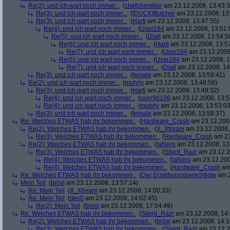
Re(2): und ich wart noch immer...
(
chefchemiker
am 23.12.2008, 13:43:3
Re(3): und ich wart noch immer...
(
[DUCK]Butcher
am 23.12.2008, 13
Re(3): und ich wart noch immer...
(
Harti
am 23.12.2008, 13:47:55)
Re(4): und ich wart noch immer...
(
User284
am 23.12.2008, 13:51:
Re(5): und ich wart noch immer...
(
Diall
am 23.12.2008, 13:54:5
Re(6): und ich wart noch immer...
(
Harti
am 23.12.2008, 13:5
Re(7): und ich wart noch immer...
(
User284
am 23.12.2008
Re(6): und ich wart noch immer...
(
User284
am 23.12.2008, 1
Re(7): und ich wart noch immer...
(
Diall
am 23.12.2008, 14
Re(3): und ich wart noch immer...
(
female
am 23.12.2008, 13:59:41)
Re(2): und ich wart noch immer...
(
muhrly
am 23.12.2008, 13:48:56)
Re(3): und ich wart noch immer...
(
Harti
am 23.12.2008, 13:49:32)
Re(4): und ich wart noch immer...
(
user96106
am 23.12.2008, 13:5
Re(4): und ich wart noch immer...
(
muhrly
am 23.12.2008, 13:53:03
Re(3): und ich wart noch immer...
(
female
am 23.12.2008, 13:58:37)
Re: Welches ETWAS hab ihr bekommen..
(
Hardware_Crash
am 23.12.2008
Re(2): Welches ETWAS hab ihr bekommen..
(
X_Xtream
am 23.12.2008,
Re(3): Welches ETWAS hab ihr bekommen..
(
Hardware_Crash
am 23
Re(2): Welches ETWAS hab ihr bekommen..
(
taNero
am 23.12.2008, 13
Re(3): Welches ETWAS hab ihr bekommen..
(
Silent_Razr
am 23.12.2
Re(4): Welches ETWAS hab ihr bekommen..
(
taNero
am 23.12.200
Re(4): Welches ETWAS hab ihr bekommen..
(
Hardware_Crash
am 
Re: Welches ETWAS hab ihr bekommen..
(
Der Erziehungsberechtigte
am 2
Mein Teil
(
brösl
am 23.12.2008, 13:57:14)
Re: Mein Teil
(
X_Xtream
am 23.12.2008, 14:00:33)
Re: Mein Teil
(
dev0
am 23.12.2008, 14:02:45)
Re(2): Mein Teil
(
brösl
am 23.12.2008, 17:04:49)
Re: Welches ETWAS hab ihr bekommen..
(
Silent_Razr
am 23.12.2008, 14:
Re(2): Welches ETWAS hab ihr bekommen..
(
brösl
am 23.12.2008, 14:1
Re(3): Welches ETWAS hab ihr bekommen..
(
Silent_Razr
am 23.12.2