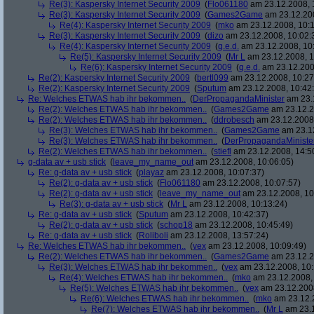
Re(3): Kaspersky Internet Security 2009
(
Flo061180
am 23.12.2008, 
Re(3): Kaspersky Internet Security 2009
(
Games2Game
am 23.12.200
Re(4): Kaspersky Internet Security 2009
(
mko
am 23.12.2008, 10:1
Re(3): Kaspersky Internet Security 2009
(
dizo
am 23.12.2008, 10:02:
Re(4): Kaspersky Internet Security 2009
(
q.e.d.
am 23.12.2008, 10
Re(5): Kaspersky Internet Security 2009
(
Mr L
am 23.12.2008, 1
Re(6): Kaspersky Internet Security 2009
(
q.e.d.
am 23.12.200
Re(2): Kaspersky Internet Security 2009
(
bertl099
am 23.12.2008, 10:27
Re(2): Kaspersky Internet Security 2009
(
Sputum
am 23.12.2008, 10:42
Re: Welches ETWAS hab ihr bekommen..
(
DerPropagandaMinister
am 23.1
Re(2): Welches ETWAS hab ihr bekommen..
(
Games2Game
am 23.12.2
Re(2): Welches ETWAS hab ihr bekommen..
(
ddrobesch
am 23.12.2008,
Re(3): Welches ETWAS hab ihr bekommen..
(
Games2Game
am 23.12
Re(3): Welches ETWAS hab ihr bekommen..
(
DerPropagandaMiniste
Re(2): Welches ETWAS hab ihr bekommen..
(
stiefl
am 23.12.2008, 14:5
g-data av + usb stick
(
leave_my_name_out
am 23.12.2008, 10:06:05)
Re: g-data av + usb stick
(
playaz
am 23.12.2008, 10:07:37)
Re(2): g-data av + usb stick
(
Flo061180
am 23.12.2008, 10:07:57)
Re(2): g-data av + usb stick
(
leave_my_name_out
am 23.12.2008, 10
Re(3): g-data av + usb stick
(
Mr L
am 23.12.2008, 10:13:24)
Re: g-data av + usb stick
(
Sputum
am 23.12.2008, 10:42:37)
Re(2): g-data av + usb stick
(
schop18
am 23.12.2008, 10:45:49)
Re: g-data av + usb stick
(
Roliboli
am 23.12.2008, 13:57:24)
Re: Welches ETWAS hab ihr bekommen..
(
vex
am 23.12.2008, 10:09:49)
Re(2): Welches ETWAS hab ihr bekommen..
(
Games2Game
am 23.12.2
Re(3): Welches ETWAS hab ihr bekommen..
(
vex
am 23.12.2008, 10:
Re(4): Welches ETWAS hab ihr bekommen..
(
mko
am 23.12.2008, 
Re(5): Welches ETWAS hab ihr bekommen..
(
vex
am 23.12.2008
Re(6): Welches ETWAS hab ihr bekommen..
(
mko
am 23.12.2
Re(7): Welches ETWAS hab ihr bekommen..
(
Mr L
am 23.1