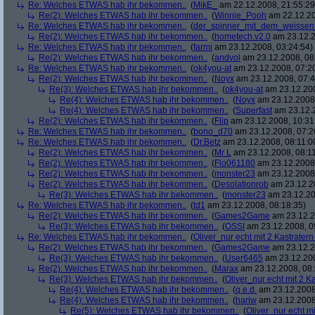
Re: Welches ETWAS hab ihr bekommen..
(
MikE_
am 22.12.2008, 21:55:29
Re(2): Welches ETWAS hab ihr bekommen..
(
Winnie_Pooh
am 22.12.20
Re: Welches ETWAS hab ihr bekommen..
(
der_spinner_mit_dem_weissen
Re(2): Welches ETWAS hab ihr bekommen..
(
hometech.v2.0
am 23.12.2
Re: Welches ETWAS hab ihr bekommen..
(
farmi
am 23.12.2008, 03:24:54)
Re(2): Welches ETWAS hab ihr bekommen..
(
andvol
am 23.12.2008, 08
Re: Welches ETWAS hab ihr bekommen..
(
ok4you-at
am 23.12.2008, 07:2
Re(2): Welches ETWAS hab ihr bekommen..
(
Noyx
am 23.12.2008, 07:4
Re(3): Welches ETWAS hab ihr bekommen..
(
ok4you-at
am 23.12.200
Re(4): Welches ETWAS hab ihr bekommen..
(
Noyx
am 23.12.2008,
Re(4): Welches ETWAS hab ihr bekommen..
(
Superfast
am 23.12.2
Re(2): Welches ETWAS hab ihr bekommen..
(
Flip
am 23.12.2008, 10:31
Re: Welches ETWAS hab ihr bekommen..
(
bono_d70
am 23.12.2008, 07:2
Re: Welches ETWAS hab ihr bekommen..
(
Dr.Betz
am 23.12.2008, 08:11:0
Re(2): Welches ETWAS hab ihr bekommen..
(
Mr L
am 23.12.2008, 08:11
Re(2): Welches ETWAS hab ihr bekommen..
(
Flo061180
am 23.12.2008,
Re(2): Welches ETWAS hab ihr bekommen..
(
monster23
am 23.12.2008,
Re(2): Welches ETWAS hab ihr bekommen..
(
Desolationrob
am 23.12.20
Re(3): Welches ETWAS hab ihr bekommen..
(
monster23
am 23.12.20
Re: Welches ETWAS hab ihr bekommen..
(
td1
am 23.12.2008, 08:18:35)
Re(2): Welches ETWAS hab ihr bekommen..
(
Games2Game
am 23.12.2
Re(3): Welches ETWAS hab ihr bekommen..
(
OSSI
am 23.12.2008, 0
Re: Welches ETWAS hab ihr bekommen..
(
Oliver_nur echt mit 2 Kastratern
Re(2): Welches ETWAS hab ihr bekommen..
(
Games2Game
am 23.12.2
Re(3): Welches ETWAS hab ihr bekommen..
(
User6465
am 23.12.200
Re(2): Welches ETWAS hab ihr bekommen..
(
Marax
am 23.12.2008, 08:
Re(3): Welches ETWAS hab ihr bekommen..
(
Oliver_nur echt mit 2 K
Re(4): Welches ETWAS hab ihr bekommen..
(
q.e.d.
am 23.12.2008
Re(4): Welches ETWAS hab ihr bekommen..
(
hariw
am 23.12.2008
Re(5): Welches ETWAS hab ihr bekommen..
(
Oliver_nur echt mi