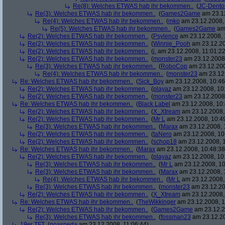
Re(8): Welches ETWAS hab ihr bekommen..
(
JC-Dento
Re(3): Welches ETWAS hab ihr bekommen..
(
Games2Game
am 23.12
Re(4): Welches ETWAS hab ihr bekommen..
(
mko
am 23.12.2008, 
Re(5): Welches ETWAS hab ihr bekommen..
(
Games2Game
am 
Re(2): Welches ETWAS hab ihr bekommen..
(
Psylence
am 23.12.2008, 
Re(2): Welches ETWAS hab ihr bekommen..
(
Winnie_Pooh
am 23.12.20
Re(2): Welches ETWAS hab ihr bekommen..
(
j.
am 23.12.2008, 11:01:22
Re(2): Welches ETWAS hab ihr bekommen..
(
monster23
am 23.12.2008,
Re(3): Welches ETWAS hab ihr bekommen..
(
RoboCop
am 23.12.200
Re(4): Welches ETWAS hab ihr bekommen..
(
monster23
am 23.12.
Re: Welches ETWAS hab ihr bekommen..
(
Sick_Boy
am 23.12.2008, 10:46
Re(2): Welches ETWAS hab ihr bekommen..
(
playaz
am 23.12.2008, 10
Re(2): Welches ETWAS hab ihr bekommen..
(
monster23
am 23.12.2008,
Re: Welches ETWAS hab ihr bekommen..
(
Black Label
am 23.12.2008, 10:
Re(2): Welches ETWAS hab ihr bekommen..
(
X_Xtream
am 23.12.2008,
Re(2): Welches ETWAS hab ihr bekommen..
(
Mr L
am 23.12.2008, 10:4
Re(3): Welches ETWAS hab ihr bekommen..
(
Marax
am 23.12.2008, 
Re(2): Welches ETWAS hab ihr bekommen..
(
taNero
am 23.12.2008, 10
Re(2): Welches ETWAS hab ihr bekommen..
(
schop18
am 23.12.2008, 1
Re: Welches ETWAS hab ihr bekommen..
(
Marax
am 23.12.2008, 10:48:38
Re(2): Welches ETWAS hab ihr bekommen..
(
playaz
am 23.12.2008, 10
Re(3): Welches ETWAS hab ihr bekommen..
(
Mr L
am 23.12.2008, 10
Re(3): Welches ETWAS hab ihr bekommen..
(
Marax
am 23.12.2008, 
Re(4): Welches ETWAS hab ihr bekommen..
(
Mr L
am 23.12.2008,
Re(3): Welches ETWAS hab ihr bekommen..
(
monster23
am 23.12.20
Re(2): Welches ETWAS hab ihr bekommen..
(
X_Xtream
am 23.12.2008,
Re: Welches ETWAS hab ihr bekommen..
(
TheWikkinger
am 23.12.2008, 1
Re(2): Welches ETWAS hab ihr bekommen..
(
Games2Game
am 23.12.2
Re(3): Welches ETWAS hab ihr bekommen..
(
fossman23
am 23.12.20
19er TFT
(
goaspeda
am 23.12.2008, 11:06:44)