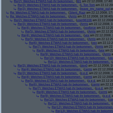
Re(2): Welches ETWAS hab ihr bekommen..
(
td1
am 22.12.2008, 17:40:
Re(3): Welches ETWAS hab ihr bekommen..
(
L.Ton Tom
am 22.12.200
Re(3): Welches ETWAS hab ihr bekommen..
(
leave_my_name_out
am
Re: Welches ETWAS hab ihr bekommen..
(
Silent_Razr
am 22.12.2008, 17:
Re: Welches ETWAS hab ihr bekommen..
(
Arrris
am 22.12.2008, 18:38:40)
Re(2): Welches ETWAS hab ihr bekommen..
(
user96106
am 22.12.2008,
Re(3): Welches ETWAS hab ihr bekommen..
(
Arrris
am 22.12.2008, 1
Re(4): Welches ETWAS hab ihr bekommen..
(
xxxforce
am 22.12.20
Re(5): Welches ETWAS hab ihr bekommen..
(
Arrris
am 22.12.20
Re(4): Welches ETWAS hab ihr bekommen..
(
vex
am 22.12.2008, 
Re(5): Welches ETWAS hab ihr bekommen..
(
Arrris
am 22.12.20
Re(6): Welches ETWAS hab ihr bekommen..
(
vex
am 22.12.2
Re(7): Welches ETWAS hab ihr bekommen..
(
Arrris
am 22.
Re(8): Welches ETWAS hab ihr bekommen..
(
vex
am 22
Re(9): Welches ETWAS hab ihr bekommen..
(
Arrris
a
Re(10): Welches ETWAS hab ihr bekommen..
(
ve
Re(11): Welches ETWAS hab ihr bekommen..
(
Re(3): Welches ETWAS hab ihr bekommen..
(
dev0
am 22.12.2008, 1
Re(4): Welches ETWAS hab ihr bekommen..
(
cermi
am 22.12.2008
Re(3): Welches ETWAS hab ihr bekommen..
(
q.e.d.
am 22.12.2008, 1
Re(4): Welches ETWAS hab ihr bekommen..
(
cermi
am 22.12.2008
Re(5): Welches ETWAS hab ihr bekommen..
(
q.e.d.
am 22.12.20
Re(6): Welches ETWAS hab ihr bekommen..
(
cermi
am 22.12
Re(7): Welches ETWAS hab ihr bekommen..
(
q.e.d.
am 22.
Re(8): Welches ETWAS hab ihr bekommen..
(
cermi
am 
Re(9): Welches ETWAS hab ihr bekommen..
(
q.e.d.
a
Re(10): Welches ETWAS hab ihr bekommen..
(
ce
Re(11): Welches ETWAS hab ihr bekommen..
(
Re(12): Welches ETWAS hab ihr bekommen.
Re(13): Welches ETWAS hab ihr bekomm