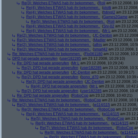
Re(3): Welches ETWAS hab ihr bekommen..
(
Roli
am 23.12.2008, 10
Re(4): Welches ETWAS hab ihr bekommen..
(
plotti
am 23.12.2008,
Re(4): Welches ETWAS hab ihr bekommen..
(
fstingl2
am 23.12.200
Re(4): Welches ETWAS hab ihr bekommen..
(
Games2Game
am 23
Re(5): Welches ETWAS hab ihr bekommen..
(
Roli
am 23.12.200
Re(4): Welches ETWAS hab ihr bekommen..
(
Srv-02
am 23.12.200
Re(4): Welches ETWAS hab ihr bekommen..
(
Mr L
am 23.12.2008,
Re(2): Welches ETWAS hab ihr bekommen..
(
JC-Denton
am 23.12.2008,
Re(2): Welches ETWAS hab ihr bekommen..
(
Madler
am 23.12.2008, 10
Re(2): Welches ETWAS hab ihr bekommen..
(
athis
am 23.12.2008, 10:5
Re(2): Welches ETWAS hab ihr bekommen..
(
smart42
am 23.12.2008, 1
Re: Welches ETWAS hab ihr bekommen..
(
Flo061180
am 23.12.2008, 10:2
DPD hat gerade angerufen
(
user182285
am 23.12.2008, 10:29:10)
Re: DPD hat gerade angerufen
(
Mr L
am 23.12.2008, 10:29:24)
Re(2): DPD hat gerade angerufen
(
user182285
am 23.12.2008, 10:3
Re: DPD hat gerade angerufen
(
JC-Denton
am 23.12.2008, 10:39:17)
Re(2): DPD hat gerade angerufen
(
bono_d70
am 23.12.2008, 10:39:
Re(3): DPD hat gerade angerufen
(
JC-Denton
am 23.12.2008, 10:
Re(4): DPD hat gerade angerufen
(
Mr L
am 23.12.2008, 10:42:
Re(2): DPD hat gerade angerufen
(
user182285
am 23.12.2008, 10:4
Re: DPD hat gerade angerufen
(
RoboCop
am 23.12.2008, 10:40:21)
Re: Welches ETWAS hab ihr bekommen..
(
RoboCop
am 23.12.2008, 10:31
Re(2): Welches ETWAS hab ihr bekommen..
(
w114/115
am 23.12.2008, 
Re(3): Welches ETWAS hab ihr bekommen..
(
RoboCop
am 23.12.200
Re(4): Welches ETWAS hab ihr bekommen..
(
w114/115
am 23.12.2
Re(5): Welches ETWAS hab ihr bekommen..
(
RoboCop
am 23.1
Re(6): Welches ETWAS hab ihr bekommen..
(
w114/115
am 23
Re(7): Welches ETWAS hab ihr bekommen..
(
RoboCop
am
Re(8): Welches ETWAS hab ihr bekommen..
(
w114/115
Re(9): Welches ETWAS hab ihr bekommen..
(
RoboC