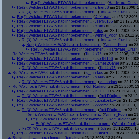
Re(5): Welches ETWAS hab ihr bekommen..
(
Hardware_Crash
Re(2): Welches ETWAS hab ihr bekommen..
(
artner88
am 23.12.2008, 1
Re(3): Welches ETWAS hab ihr bekommen..
(
Hardware_Crash
am 23
Re(2): Welches ETWAS hab ihr bekommen..
(
X_Xtream
am 23.12.2008,
Re(2): Welches ETWAS hab ihr bekommen..
(
user96106
am 23.12.2008,
Re(2): Welches ETWAS hab ihr bekommen..
(
Marax
am 23.12.2008, 13:
Re(2): Welches ETWAS hab ihr bekommen..
(
rufus
am 23.12.2008, 13:3
Re(2): Welches ETWAS hab ihr bekommen..
(
Winnie_Pooh
am 23.12.20
Re(3): Welches ETWAS hab ihr bekommen..
(
Hardware_Crash
am 23
Re(4): Welches ETWAS hab ihr bekommen..
(
Winnie_Pooh
am 23.
Re(5): Welches ETWAS hab ihr bekommen..
(
Hardware_Crash
Re: Welches ETWAS hab ihr bekommen..
(
Tintifax76
am 23.12.2008, 13:35
Re(2): Welches ETWAS hab ihr bekommen..
(
user96106
am 23.12.2008,
Re(2): Welches ETWAS hab ihr bekommen..
(
Games2Game
am 23.12.2
Re(3): Welches ETWAS hab ihr bekommen..
(
Tintifax76
am 23.12.200
Re: Welches ETWAS hab ihr bekommen..
(
to_markus
am 23.12.2008, 13:3
Re(2): Welches ETWAS hab ihr bekommen..
(
Marax
am 23.12.2008, 13:
Re(3): Welches ETWAS hab ihr bekommen..
(
to_markus
am 23.12.20
Re: Welches ETWAS hab ihr bekommen..
(
Rolf Rüdiger
am 23.12.2008, 13
Re(2): Welches ETWAS hab ihr bekommen..
(
D_I_D_I
am 23.12.2008, 1
Re(3): Welches ETWAS hab ihr bekommen..
(
Rolf Rüdiger
am 23.12.
Re(2): Welches ETWAS hab ihr bekommen..
(
quasikonkav
am 23.12.200
Re(2): Welches ETWAS hab ihr bekommen..
(
xxxforce
am 23.12.2008, 1
Re(3): Welches ETWAS hab ihr bekommen..
(
Rolf Rüdiger
am 23.12.
Re(4): Welches ETWAS hab ihr bekommen..
(
Winnie_Pooh
am 23.
Re(5): Welches ETWAS hab ihr bekommen..
(
Rolf Rüdiger
am 2
Re(6): Welches ETWAS hab ihr bekommen..
(
Winnie_Pooh
a
Re(3): Welches ETWAS hab ihr bekommen..
(
Roli
am 23.12.2008, 16
Re(2): Welches ETWAS hab ihr bekommen..
(
monster23
am 23.12.2008,
Re: und ich wart noch immer...
(
female
am 23.12.2008, 13:39:03)