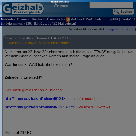
Impressum
|
Werbung
Geizhals
»
Forum
»
Händler in Österreich
»
Welches ETWAS hab
Top-100
|
Fresh-100
ihr bekommen.. (1363 Beiträge, 30452 Mal gelesen)
Du bist nicht angemeldet. [
Login/Registrieren
]
^
Forum
Händler in Österreich
#
5217131
Welches ETWAS hab ihr bekommen..
Nachdem am 22. bzw. 23 schon vermutlich die ersten ETWAS ausgeliefert werden
vor dem 24ten auspacken werdeb nun meine Frage an euch..
Was für ein ETWAS habt ihr bekommen?
Zufrieden? Entäuscht?
Edit: dazu gibt es schon 2 Threads:
http:/
/
forum.geizhals.at/
admin/
t613139.html
(Zufriedenheit)
http:/
/
forum.geizhals.at/
admin/
t613094.html
(Welches ETWAS?)
_____________________________________________________________
Peugeot 207 RC