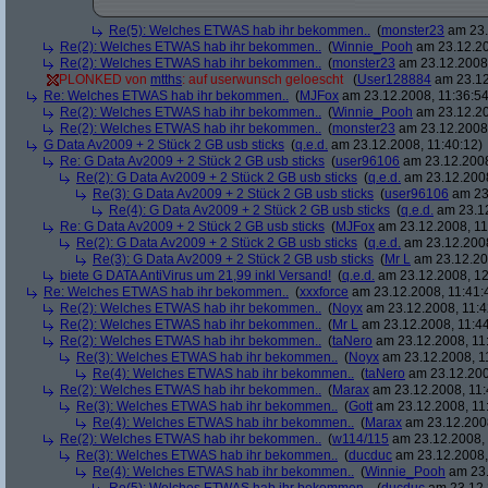
Re(5): Welches ETWAS hab ihr bekommen..
(
monster23
am 23.
Re(2): Welches ETWAS hab ihr bekommen..
(
Winnie_Pooh
am 23.12.20
Re(2): Welches ETWAS hab ihr bekommen..
(
monster23
am 23.12.2008,
PLONKED von
mtths
: auf userwunsch geloescht
(
User128884
am 23.12
Re: Welches ETWAS hab ihr bekommen..
(
MJFox
am 23.12.2008, 11:36:54
Re(2): Welches ETWAS hab ihr bekommen..
(
Winnie_Pooh
am 23.12.20
Re(2): Welches ETWAS hab ihr bekommen..
(
monster23
am 23.12.2008,
G Data Av2009 + 2 Stück 2 GB usb sticks
(
q.e.d.
am 23.12.2008, 11:40:12)
Re: G Data Av2009 + 2 Stück 2 GB usb sticks
(
user96106
am 23.12.2008
Re(2): G Data Av2009 + 2 Stück 2 GB usb sticks
(
q.e.d.
am 23.12.2008
Re(3): G Data Av2009 + 2 Stück 2 GB usb sticks
(
user96106
am 23.
Re(4): G Data Av2009 + 2 Stück 2 GB usb sticks
(
q.e.d.
am 23.12
Re: G Data Av2009 + 2 Stück 2 GB usb sticks
(
MJFox
am 23.12.2008, 11
Re(2): G Data Av2009 + 2 Stück 2 GB usb sticks
(
q.e.d.
am 23.12.2008
Re(3): G Data Av2009 + 2 Stück 2 GB usb sticks
(
Mr L
am 23.12.20
biete G DATA AntiVirus um 21,99 inkl Versand!
(
q.e.d.
am 23.12.2008, 12
Re: Welches ETWAS hab ihr bekommen..
(
xxxforce
am 23.12.2008, 11:41:
Re(2): Welches ETWAS hab ihr bekommen..
(
Noyx
am 23.12.2008, 11:4
Re(2): Welches ETWAS hab ihr bekommen..
(
Mr L
am 23.12.2008, 11:44
Re(2): Welches ETWAS hab ihr bekommen..
(
taNero
am 23.12.2008, 11
Re(3): Welches ETWAS hab ihr bekommen..
(
Noyx
am 23.12.2008, 1
Re(4): Welches ETWAS hab ihr bekommen..
(
taNero
am 23.12.200
Re(2): Welches ETWAS hab ihr bekommen..
(
Marax
am 23.12.2008, 11:
Re(3): Welches ETWAS hab ihr bekommen..
(
Gott
am 23.12.2008, 11
Re(4): Welches ETWAS hab ihr bekommen..
(
Marax
am 23.12.2008
Re(2): Welches ETWAS hab ihr bekommen..
(
w114/115
am 23.12.2008, 
Re(3): Welches ETWAS hab ihr bekommen..
(
ducduc
am 23.12.2008,
Re(4): Welches ETWAS hab ihr bekommen..
(
Winnie_Pooh
am 23.