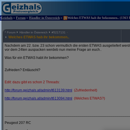
Geizhals
»
Forum
»
Händler in Österreich
»
Welches ETWAS hab ihr bekommen.. (1363 Be
^
Forum
Händler in Österreich
#
5217131
Welches ETWAS hab ihr bekommen..
Nachdem am 22. bzw. 23 schon vermutlich die ersten ETWAS ausgeliefert werden
vor dem 24ten auspacken werdeb nun meine Frage an euch..
Was für ein ETWAS habt ihr bekommen?
Zufrieden? Entäuscht?
Edit: dazu gibt es schon 2 Threads:
http:/
/
forum.geizhals.at/
admin/
t613139.html
(Zufriedenheit)
http:/
/
forum.geizhals.at/
admin/
t613094.html
(Welches ETWAS?)
_____________________________________________________________
Peugeot 207 RC