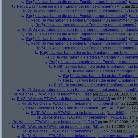
Re(3): Ja was haben die ersten Empfänger nun bekommen?
(
mon
Re: Ja was haben die ersten Empfänger nun bekommen?
(
Mr L
am 22.1
Re(2): Ja was haben die ersten Empfänger nun bekommen?
(
w114/1
Re(3): Ja was haben die ersten Empfänger nun bekommen?
(
dani
Re(4): Ja was haben die ersten Empfänger nun bekommen?
(
b
Re(5): Ja was haben die ersten Empfänger nun bekommen?
Re(2): Ja was haben die ersten Empfänger nun bekommen?
(
danielc
Re(3): Ja was haben die ersten Empfänger nun bekommen?
(
q.e.d
Re(3): Ja was haben die ersten Empfänger nun bekommen?
(
Mr L
Re(4): Ja was haben die ersten Empfänger nun bekommen?
(
d
Re(5): Ja was haben die ersten Empfänger nun bekommen?
Re(6): Ja was haben die ersten Empfänger nun bekomme
Re(7): Ja was haben die ersten Empfänger nun beko
Re(8): Ja was haben die ersten Empfänger nun be
Re(9): Ja was haben die ersten Empfänger nun
Re(10): Ja was haben die ersten Empfänger 
Re(11): Ja was haben die ersten Empfänge
Re(11): Ja was haben die ersten Empfänge
Re(9): Ja was haben die ersten Empfänger nun
Re(2): Ja was haben die ersten Empfänger nun bekommen?
(
Lion[A
Re: Welches ETWAS hab ihr bekommen..
(
dizo
am 22.12.2008, 16:26:08)
Re(2): Welches ETWAS hab ihr bekommen..
(
w114/115
am 22.12.2008, 
Re(3): Welches ETWAS hab ihr bekommen..
(
gibberish
am 22.12.200
Re(4): Welches ETWAS hab ihr bekommen..
(
w114/115
am 22.12.2
Re(5): Welches ETWAS hab ihr bekommen..
(
User6465
am 22.1
Re(6): Welches ETWAS hab ihr bekommen..
(
w114/115
am 22
Re: Welches ETWAS hab ihr bekommen..
(
L.Ton Tom
am 22.12.2008, 16:3
Re(2): Welches ETWAS hab ihr bekommen..
(
td1
am 22.12.2008, 17:40:
Re(3): Welches ETWAS hab ihr bekommen..
(
L.Ton Tom
am 22.12.200
Re(3): Welches ETWAS hab ihr bekommen..
(
leave_my_name_out
am