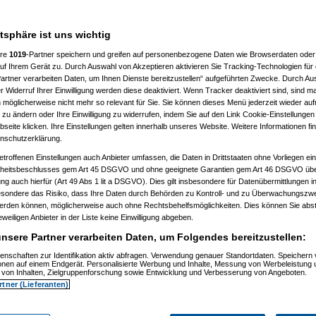
___________________
atsphäre ist uns wichtig
ere
1019
-Partner speichern und greifen auf personenbezogene Daten wie Browserdaten oder 
f Ihrem Gerät zu. Durch Auswahl von Akzeptieren aktivieren Sie Tracking-Technologien für d
artner verarbeiten Daten, um Ihnen Dienste bereitzustellen“ aufgeführten Zwecke. Durch Aus
 Widerruf Ihrer Einwilligung werden diese deaktiviert. Wenn Tracker deaktiviert sind, sind m
 möglicherweise nicht mehr so relevant für Sie. Sie können dieses Menü jederzeit wieder auf
 zu ändern oder Ihre Einwilligung zu widerrufen, indem Sie auf den Link Cookie-Einstellunge
, 11:32:52)
eite klicken. Ihre Einstellungen gelten innerhalb unseres Website. Weitere Informationen fin
, 11:35:10)
nschutzerklärung.
.12.2008, 11:37:53)
etroffenen Einstellungen auch Anbieter umfassen, die Daten in Drittstaaten ohne Vorliegen ei
2008, 12:40:07)
am 21.12.2008, 12:43:46)
itsbeschlusses gem Art 45 DSGVO und ohne geeignete Garantien gem Art 46 DSGVO übermi
1.12.2008, 12:46:42)
gung auch hierfür (Art 49 Abs 1 lit a DSGVO). Dies gilt insbesondere für Datenübermittlungen i
 21.12.2008, 12:48:51)
esondere das Risiko, dass Ihre Daten durch Behörden zu Kontroll- und zu Überwachungsz
er
am 21.12.2008, 15:29:14)
werden können, möglicherweise auch ohne Rechtsbehelfsmöglichkeiten. Dies können Sie abst
rash
am 21.12.2008, 12:49:41)
eweiligen Anbieter in der Liste keine Einwilligung abgeben.
er
am 21.12.2008, 12:59:58)
.0
am 22.12.2008, 19:52:16)
nsere Partner verarbeiten Daten, um Folgendes bereitzustellen:
er
am 22.12.2008, 20:38:25)
Pooh
am 22.12.2008, 20:56:19)
enschaften zur Identifikation aktiv abfragen. Verwendung genauer Standortdaten. Speichern 
ionen auf einem Endgerät. Personalisierte Werbung und Inhalte, Messung von Werbeleistung 
are_Crash
am 22.12.2008, 21:01:14)
von Inhalten, Zielgruppenforschung sowie Entwicklung und Verbesserung von Angeboten.
nnie_Pooh
am 22.12.2008, 21:06:19)
rtner (Lieferanten)
Hardware_Crash
am 22.12.2008, 21:26:38)
.
(
Winnie_Pooh
am 22.12.2008, 21:38:05)
en..
(
Hardware_Crash
am 22.12.2008, 21:40:27)