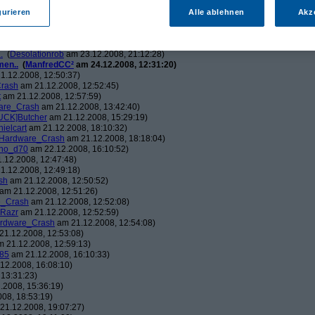
ch.v2.0
am 23.12.2008, 01:58:09)
ris
am 23.12.2008, 08:25:26)
gurieren
Alle ablehnen
Akz
solationrob
am 23.12.2008, 11:27:14)
monster23
am 23.12.2008, 12:01:47)
hometech.v2.0
am 23.12.2008, 15:53:58)
.
(
Desolationrob
am 23.12.2008, 21:12:28)
men..
(
ManfredCC²
am 24.12.2008, 12:31:20)
1.12.2008, 12:50:37)
rash
am 21.12.2008, 12:52:45)
t
am 21.12.2008, 12:57:59)
are_Crash
am 21.12.2008, 13:42:40)
UCK]Butcher
am 21.12.2008, 15:29:19)
nielcart
am 21.12.2008, 18:10:32)
Hardware_Crash
am 21.12.2008, 18:18:04)
no_d70
am 22.12.2008, 16:10:52)
.12.2008, 12:47:48)
1.12.2008, 12:49:18)
sh
am 21.12.2008, 12:50:52)
am 21.12.2008, 12:51:26)
e_Crash
am 21.12.2008, 12:52:08)
_Razr
am 21.12.2008, 12:52:59)
rdware_Crash
am 21.12.2008, 12:54:08)
1.12.2008, 12:53:08)
 21.12.2008, 12:59:13)
85
am 21.12.2008, 16:10:33)
12.2008, 16:08:10)
13:31:23)
.2008, 15:36:19)
08, 18:53:19)
21.12.2008, 19:07:27)