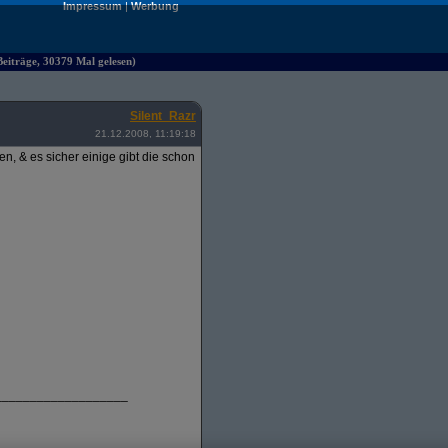
Impressum
|
Werbung
iträge, 30379 Mal gelesen)
Silent_Razr
21.12.2008, 11:19:18
, & es sicher einige gibt die schon
___________________