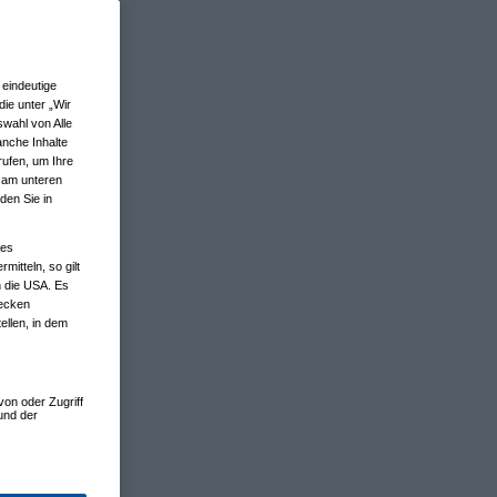
eindeutige
ie unter „Wir
wahl von Alle
anche Inhalte
rufen, um Ihre
n am unteren
den Sie in
nes
tteln, so gilt
n die USA. Es
wecken
ellen, in dem
von oder Zugriff
und der