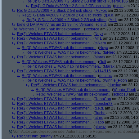
Re(3): G Data Av2009 + 2 Stück 2 GB usb sticks
(
user96106
am 23.
Re(4): G Data Av2009 + 2 Stück 2 GB usb sticks
(
q.e.d.
am 23.12
Re: G Data Av2009 + 2 Stück 2 GB usb sticks
(
MJFox
am 23.12.2008, 11
Re(2): G Data Av2009 + 2 Stück 2 GB usb sticks
(
q.e.d.
am 23.12.2008
Re(3): G Data Av2009 + 2 Stück 2 GB usb sticks
(
Mr L
am 23.12.20
biete G DATA AntiVirus um 21,99 inkl Versand!
(
q.e.d.
am 23.12.2008, 12
Re: Welches ETWAS hab ihr bekommen..
(
xxxforce
am 23.12.2008, 11:41:
Re(2): Welches ETWAS hab ihr bekommen..
(
Noyx
am 23.12.2008, 11:4
Re(2): Welches ETWAS hab ihr bekommen..
(
Mr L
am 23.12.2008, 11:44
Re(2): Welches ETWAS hab ihr bekommen..
(
taNero
am 23.12.2008, 11
Re(3): Welches ETWAS hab ihr bekommen..
(
Noyx
am 23.12.2008, 1
Re(4): Welches ETWAS hab ihr bekommen..
(
taNero
am 23.12.200
Re(2): Welches ETWAS hab ihr bekommen..
(
Marax
am 23.12.2008, 11:
Re(3): Welches ETWAS hab ihr bekommen..
(
Gott
am 23.12.2008, 11
Re(4): Welches ETWAS hab ihr bekommen..
(
Marax
am 23.12.2008
Re(2): Welches ETWAS hab ihr bekommen..
(
w114/115
am 23.12.2008, 
Re(3): Welches ETWAS hab ihr bekommen..
(
ducduc
am 23.12.2008,
Re(4): Welches ETWAS hab ihr bekommen..
(
Winnie_Pooh
am 23.
Re(5): Welches ETWAS hab ihr bekommen..
(
ducduc
am 23.12.
Re(6): Welches ETWAS hab ihr bekommen..
(
Winnie_Pooh
a
Re(6): Welches ETWAS hab ihr bekommen..
(
schop18
am 23.
Re(2): Welches ETWAS hab ihr bekommen..
(
RoboCop
am 23.12.2008, 
Re(2): Welches ETWAS hab ihr bekommen..
(
monster23
am 23.12.2008,
Re(2): Welches ETWAS hab ihr bekommen..
(
q.e.d.
am 23.12.2008, 12:
Re(2): Welches ETWAS hab ihr bekommen..
(
Bucho
am 23.12.2008, 12:
Re(2): Welches ETWAS hab ihr bekommen..
(
athis
am 23.12.2008, 14:2
Re(2): Welches ETWAS hab ihr bekommen..
(
Hapo
am 23.12.2008, 14:
Re(2): Welches ETWAS hab ihr bekommen..
(
playaz
am 23.12.2008, 15
Vom Autor zurückgezogen oder Autor hat seine Registrierung nicht bestätig
Re: Statistik:
(
muhrly
am 23.12.2008, 11:58:16)