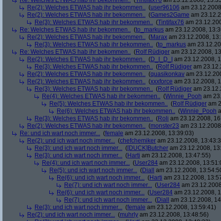
Re: Welches ETWAS hab ihr bekommen..
(
Tintifax76
am 23.12.2008, 13:35
Re(2): Welches ETWAS hab ihr bekommen..
(
user96106
am 23.12.2008,
Re(2): Welches ETWAS hab ihr bekommen..
(
Games2Game
am 23.12.2
Re(3): Welches ETWAS hab ihr bekommen..
(
Tintifax76
am 23.12.200
Re: Welches ETWAS hab ihr bekommen..
(
to_markus
am 23.12.2008, 13:3
Re(2): Welches ETWAS hab ihr bekommen..
(
Marax
am 23.12.2008, 13:
Re(3): Welches ETWAS hab ihr bekommen..
(
to_markus
am 23.12.20
Re: Welches ETWAS hab ihr bekommen..
(
Rolf Rüdiger
am 23.12.2008, 13
Re(2): Welches ETWAS hab ihr bekommen..
(
D_I_D_I
am 23.12.2008, 1
Re(3): Welches ETWAS hab ihr bekommen..
(
Rolf Rüdiger
am 23.12.
Re(2): Welches ETWAS hab ihr bekommen..
(
quasikonkav
am 23.12.200
Re(2): Welches ETWAS hab ihr bekommen..
(
xxxforce
am 23.12.2008, 1
Re(3): Welches ETWAS hab ihr bekommen..
(
Rolf Rüdiger
am 23.12.
Re(4): Welches ETWAS hab ihr bekommen..
(
Winnie_Pooh
am 23.
Re(5): Welches ETWAS hab ihr bekommen..
(
Rolf Rüdiger
am 2
Re(6): Welches ETWAS hab ihr bekommen..
(
Winnie_Pooh
a
Re(3): Welches ETWAS hab ihr bekommen..
(
Roli
am 23.12.2008, 16
Re(2): Welches ETWAS hab ihr bekommen..
(
monster23
am 23.12.2008,
Re: und ich wart noch immer...
(
female
am 23.12.2008, 13:39:03)
Re(2): und ich wart noch immer...
(
chefchemiker
am 23.12.2008, 13:43:3
Re(3): und ich wart noch immer...
(
[DUCK]Butcher
am 23.12.2008, 13
Re(3): und ich wart noch immer...
(
Harti
am 23.12.2008, 13:47:55)
Re(4): und ich wart noch immer...
(
User284
am 23.12.2008, 13:51:
Re(5): und ich wart noch immer...
(
Diall
am 23.12.2008, 13:54:5
Re(6): und ich wart noch immer...
(
Harti
am 23.12.2008, 13:5
Re(7): und ich wart noch immer...
(
User284
am 23.12.2008
Re(6): und ich wart noch immer...
(
User284
am 23.12.2008, 1
Re(7): und ich wart noch immer...
(
Diall
am 23.12.2008, 14
Re(3): und ich wart noch immer...
(
female
am 23.12.2008, 13:59:41)
Re(2): und ich wart noch immer...
(
muhrly
am 23.12.2008, 13:48:56)