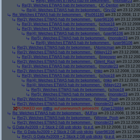
Re(6): Welches ETWAS hab ihr bekommen..
(
monster23
am 2
Re(3): Welches ETWAS hab ihr bekommen..
(
JC-Denton
am 23.12.20
Re(4): Welches ETWAS hab ihr bekommen..
(
Srv-02
am 23.12.2008
Re: Welches ETWAS hab ihr bekommen..
(
Flo061180
am 23.12.2008, 11:2
Re(2): Welches ETWAS hab ihr bekommen..
(
user96106
am 23.12.2008,
Re(3): Welches ETWAS hab ihr bekommen..
(
schop18
am 23.12.2008
Re(3): Welches ETWAS hab ihr bekommen..
(
monster23
am 23.12.20
Re(4): Welches ETWAS hab ihr bekommen..
(
user96106
am 23.12.
Re(5): Welches ETWAS hab ihr bekommen..
(
monster23
am 23.
Re(6): Welches ETWAS hab ihr bekommen..
(
user96106
am 2
Re(2): Welches ETWAS hab ihr bekommen..
(
Atomicman
am 23.12.2008
Re(2): Welches ETWAS hab ihr bekommen..
(
Mikey123
am 23.12.2008, 
Re(3): Welches ETWAS hab ihr bekommen..
(
bigpower
am 23.12.200
Re(2): Welches ETWAS hab ihr bekommen..
(
Silent_Razr
am 23.12.2008
Re(3): Welches ETWAS hab ihr bekommen..
(
monster23
am 23.12.20
Re(2): Welches ETWAS hab ihr bekommen..
(
mko
am 23.12.2008, 11:31
Re(3): Welches ETWAS hab ihr bekommen..
(
schop18
am 23.12.2008
Re(4): Welches ETWAS hab ihr bekommen..
(
mko
am 23.12.2008, 
Re(4): Welches ETWAS hab ihr bekommen..
(
Mikey123
am 23.12.2
Re(5): Welches ETWAS hab ihr bekommen..
(
schop18
am 23.12
Re(5): Welches ETWAS hab ihr bekommen..
(
monster23
am 23.
Re(2): Welches ETWAS hab ihr bekommen..
(
Winnie_Pooh
am 23.12.20
Re(2): Welches ETWAS hab ihr bekommen..
(
monster23
am 23.12.2008,
PLONKED von
mtths
: auf userwunsch geloescht
(
User128884
am 23.12
Re: Welches ETWAS hab ihr bekommen..
(
MJFox
am 23.12.2008, 11:36:54
Re(2): Welches ETWAS hab ihr bekommen..
(
Winnie_Pooh
am 23.12.20
Re(2): Welches ETWAS hab ihr bekommen..
(
monster23
am 23.12.2008,
G Data Av2009 + 2 Stück 2 GB usb sticks
(
q.e.d.
am 23.12.2008, 11:40:12)
Re: G Data Av2009 + 2 Stück 2 GB usb sticks
(
user96106
am 23.12.2008
Re(2): G Data Av2009 + 2 Stück 2 GB usb sticks
(
q.e.d.
am 23.12.2008