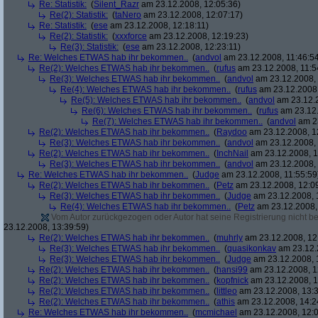
Re: Statistik:
(
Silent_Razr
am 23.12.2008, 12:05:36)
Re(2): Statistik:
(
taNero
am 23.12.2008, 12:07:17)
Re: Statistik:
(
ese
am 23.12.2008, 12:18:11)
Re(2): Statistik:
(
xxxforce
am 23.12.2008, 12:19:23)
Re(3): Statistik:
(
ese
am 23.12.2008, 12:23:11)
Re: Welches ETWAS hab ihr bekommen..
(
andvol
am 23.12.2008, 11:46:5
Re(2): Welches ETWAS hab ihr bekommen..
(
rufus
am 23.12.2008, 11:5
Re(3): Welches ETWAS hab ihr bekommen..
(
andvol
am 23.12.2008, 
Re(4): Welches ETWAS hab ihr bekommen..
(
rufus
am 23.12.2008,
Re(5): Welches ETWAS hab ihr bekommen..
(
andvol
am 23.12.2
Re(6): Welches ETWAS hab ihr bekommen..
(
rufus
am 23.12.
Re(7): Welches ETWAS hab ihr bekommen..
(
andvol
am 23
Re(2): Welches ETWAS hab ihr bekommen..
(
Raydoo
am 23.12.2008, 1
Re(3): Welches ETWAS hab ihr bekommen..
(
andvol
am 23.12.2008, 
Re(2): Welches ETWAS hab ihr bekommen..
(
InchNail
am 23.12.2008, 1
Re(3): Welches ETWAS hab ihr bekommen..
(
andvol
am 23.12.2008, 
Re: Welches ETWAS hab ihr bekommen..
(
Judge
am 23.12.2008, 11:55:59
Re(2): Welches ETWAS hab ihr bekommen..
(
Petz
am 23.12.2008, 12:0
Re(3): Welches ETWAS hab ihr bekommen..
(
Judge
am 23.12.2008, 
Re(4): Welches ETWAS hab ihr bekommen..
(
Petz
am 23.12.2008,
Vom Autor zurückgezogen oder Autor hat seine Registrierung nicht bes
23.12.2008, 13:39:59)
Re(2): Welches ETWAS hab ihr bekommen..
(
muhrly
am 23.12.2008, 12
Re(3): Welches ETWAS hab ihr bekommen..
(
quasikonkav
am 23.12.
Re(3): Welches ETWAS hab ihr bekommen..
(
Judge
am 23.12.2008, 
Re(2): Welches ETWAS hab ihr bekommen..
(
hansi99
am 23.12.2008, 1
Re(2): Welches ETWAS hab ihr bekommen..
(
kopfnick
am 23.12.2008, 1
Re(2): Welches ETWAS hab ihr bekommen..
(
littleo
am 23.12.2008, 13:3
Re(2): Welches ETWAS hab ihr bekommen..
(
athis
am 23.12.2008, 14:2
Re: Welches ETWAS hab ihr bekommen..
(
mcmichael
am 23.12.2008, 12:0