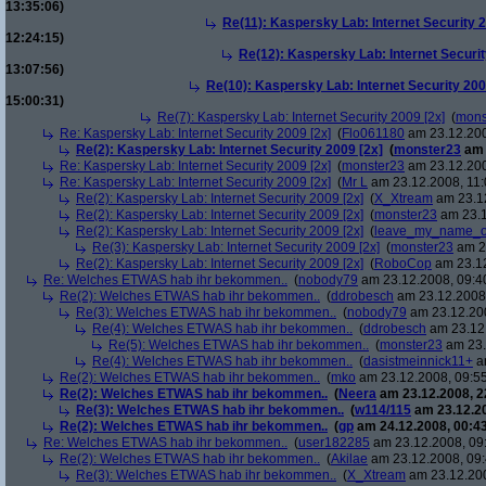
13:35:06)
Re(11): Kaspersky Lab: Internet Security 2
12:24:15)
Re(12): Kaspersky Lab: Internet Securit
13:07:56)
Re(10): Kaspersky Lab: Internet Security 200
15:00:31)
Re(7): Kaspersky Lab: Internet Security 2009 [2x]
(
mons
Re: Kaspersky Lab: Internet Security 2009 [2x]
(
Flo061180
am 23.12.200
Re(2): Kaspersky Lab: Internet Security 2009 [2x]
(
monster23
am 
Re: Kaspersky Lab: Internet Security 2009 [2x]
(
monster23
am 23.12.200
Re: Kaspersky Lab: Internet Security 2009 [2x]
(
Mr L
am 23.12.2008, 11:
Re(2): Kaspersky Lab: Internet Security 2009 [2x]
(
X_Xtream
am 23.12
Re(2): Kaspersky Lab: Internet Security 2009 [2x]
(
monster23
am 23.1
Re(2): Kaspersky Lab: Internet Security 2009 [2x]
(
leave_my_name_o
Re(3): Kaspersky Lab: Internet Security 2009 [2x]
(
monster23
am 23
Re(2): Kaspersky Lab: Internet Security 2009 [2x]
(
RoboCop
am 23.12
Re: Welches ETWAS hab ihr bekommen..
(
nobody79
am 23.12.2008, 09:4
Re(2): Welches ETWAS hab ihr bekommen..
(
ddrobesch
am 23.12.2008,
Re(3): Welches ETWAS hab ihr bekommen..
(
nobody79
am 23.12.200
Re(4): Welches ETWAS hab ihr bekommen..
(
ddrobesch
am 23.12.
Re(5): Welches ETWAS hab ihr bekommen..
(
monster23
am 23.
Re(4): Welches ETWAS hab ihr bekommen..
(
dasistmeinnick11+
am
Re(2): Welches ETWAS hab ihr bekommen..
(
mko
am 23.12.2008, 09:55
Re(2): Welches ETWAS hab ihr bekommen..
(
Neera
am 23.12.2008, 2
Re(3): Welches ETWAS hab ihr bekommen..
(
w114/115
am 23.12.20
Re(2): Welches ETWAS hab ihr bekommen..
(
gp
am 24.12.2008, 00:43
Re: Welches ETWAS hab ihr bekommen..
(
user182285
am 23.12.2008, 09
Re(2): Welches ETWAS hab ihr bekommen..
(
Akilae
am 23.12.2008, 09:
Re(3): Welches ETWAS hab ihr bekommen..
(
X_Xtream
am 23.12.200