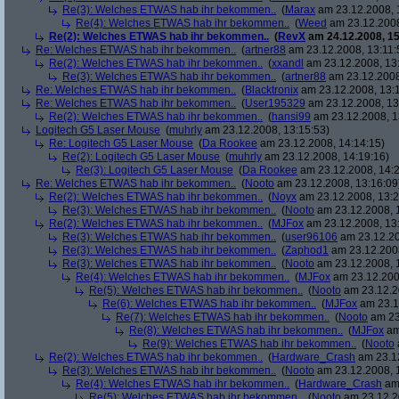
Re(3): Welches ETWAS hab ihr bekommen..
(
Marax
am 23.12.2008, 
Re(4): Welches ETWAS hab ihr bekommen..
(
Weed
am 23.12.2008
Re(2): Welches ETWAS hab ihr bekommen..
(
RevX
am 24.12.2008, 15
Re: Welches ETWAS hab ihr bekommen..
(
artner88
am 23.12.2008, 13:11:
Re(2): Welches ETWAS hab ihr bekommen..
(
xxandl
am 23.12.2008, 13
Re(3): Welches ETWAS hab ihr bekommen..
(
artner88
am 23.12.2008
Re: Welches ETWAS hab ihr bekommen..
(
Blacktronix
am 23.12.2008, 13:
Re: Welches ETWAS hab ihr bekommen..
(
User195329
am 23.12.2008, 13
Re(2): Welches ETWAS hab ihr bekommen..
(
hansi99
am 23.12.2008, 1
Logitech G5 Laser Mouse
(
muhrly
am 23.12.2008, 13:15:53)
Re: Logitech G5 Laser Mouse
(
Da Rookee
am 23.12.2008, 14:14:15)
Re(2): Logitech G5 Laser Mouse
(
muhrly
am 23.12.2008, 14:19:16)
Re(3): Logitech G5 Laser Mouse
(
Da Rookee
am 23.12.2008, 14:2
Re: Welches ETWAS hab ihr bekommen..
(
Nooto
am 23.12.2008, 13:16:09
Re(2): Welches ETWAS hab ihr bekommen..
(
Noyx
am 23.12.2008, 13:2
Re(3): Welches ETWAS hab ihr bekommen..
(
Nooto
am 23.12.2008, 
Re(2): Welches ETWAS hab ihr bekommen..
(
MJFox
am 23.12.2008, 13
Re(3): Welches ETWAS hab ihr bekommen..
(
user96106
am 23.12.20
Re(3): Welches ETWAS hab ihr bekommen..
(
Zaphod1
am 23.12.2008
Re(3): Welches ETWAS hab ihr bekommen..
(
Nooto
am 23.12.2008, 
Re(4): Welches ETWAS hab ihr bekommen..
(
MJFox
am 23.12.200
Re(5): Welches ETWAS hab ihr bekommen..
(
Nooto
am 23.12.2
Re(6): Welches ETWAS hab ihr bekommen..
(
MJFox
am 23.1
Re(7): Welches ETWAS hab ihr bekommen..
(
Nooto
am 23
Re(8): Welches ETWAS hab ihr bekommen..
(
MJFox
am
Re(9): Welches ETWAS hab ihr bekommen..
(
Nooto
Re(2): Welches ETWAS hab ihr bekommen..
(
Hardware_Crash
am 23.12
Re(3): Welches ETWAS hab ihr bekommen..
(
Nooto
am 23.12.2008, 
Re(4): Welches ETWAS hab ihr bekommen..
(
Hardware_Crash
am 
Re(5): Welches ETWAS hab ihr bekommen..
(
Nooto
am 23.12.2