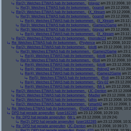
Re(2): Welches ETWAS hab ihr bekommen..
(
playaz
am 23.12.2008, 10
Re(3): Welches ETWAS hab ihr bekommen..
(
xxandl
am 23.12.2008, 
Re(2): Welches ETWAS hab ihr bekommen..
(
X_Xtream
am 23.12.2008,
Re(3): Welches ETWAS hab ihr bekommen..
(
xxandl
am 23.12.2008, 
Re(4): Welches ETWAS hab ihr bekommen..
(
X_Xtream
am 23.12.
Re(3): Welches ETWAS hab ihr bekommen..
(
Games2Game
am 23.12
Re(3): Welches ETWAS hab ihr bekommen..
(
playaz
am 23.12.2008, 
Re(4): Welches ETWAS hab ihr bekommen..
(
X_Xtream
am 23.12.
Re(2): Welches ETWAS hab ihr bekommen..
(
monster23
am 23.12.2008,
Re: Welches ETWAS hab ihr bekommen..
(
Psylence
am 23.12.2008, 10:22
Re(2): Welches ETWAS hab ihr bekommen..
(
plotti
am 23.12.2008, 10:2
Re(3): Welches ETWAS hab ihr bekommen..
(
Games2Game
am 23.12
Re(4): Welches ETWAS hab ihr bekommen..
(
plotti
am 23.12.2008,
Re(3): Welches ETWAS hab ihr bekommen..
(
Roli
am 23.12.2008, 10
Re(4): Welches ETWAS hab ihr bekommen..
(
plotti
am 23.12.2008,
Re(4): Welches ETWAS hab ihr bekommen..
(
fstingl2
am 23.12.200
Re(4): Welches ETWAS hab ihr bekommen..
(
Games2Game
am 23
Re(5): Welches ETWAS hab ihr bekommen..
(
Roli
am 23.12.200
Re(4): Welches ETWAS hab ihr bekommen..
(
Srv-02
am 23.12.200
Re(4): Welches ETWAS hab ihr bekommen..
(
Mr L
am 23.12.2008,
Re(2): Welches ETWAS hab ihr bekommen..
(
JC-Denton
am 23.12.2008,
Re(2): Welches ETWAS hab ihr bekommen..
(
Madler
am 23.12.2008, 10
Re(2): Welches ETWAS hab ihr bekommen..
(
athis
am 23.12.2008, 10:5
Re(2): Welches ETWAS hab ihr bekommen..
(
smart42
am 23.12.2008, 1
Re: Welches ETWAS hab ihr bekommen..
(
Flo061180
am 23.12.2008, 10:2
DPD hat gerade angerufen
(
user182285
am 23.12.2008, 10:29:10)
Re: DPD hat gerade angerufen
(
Mr L
am 23.12.2008, 10:29:24)
Re(2): DPD hat gerade angerufen
(
user182285
am 23.12.2008, 10:3
Re: DPD hat gerade angerufen
(
JC-Denton
am 23.12.2008, 10:39:17)
Re(2): DPD hat gerade angerufen
(
bono_d70
am 23.12.2008, 10:39: