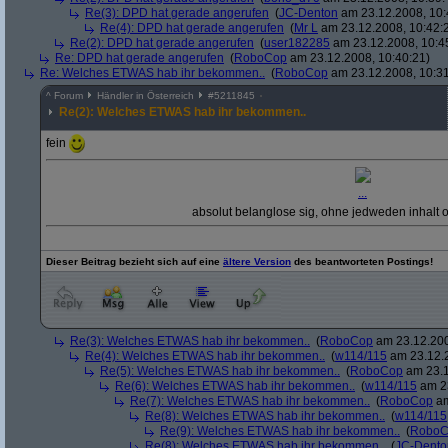
Re(3): DPD hat gerade angerufen
(
JC-Denton
am 23.12.2008, 10:
Re(4): DPD hat gerade angerufen
(
Mr L
am 23.12.2008, 10:42:
Re(2): DPD hat gerade angerufen
(
user182285
am 23.12.2008, 10:4
Re: DPD hat gerade angerufen
(
RoboCop
am 23.12.2008, 10:40:21)
Re: Welches ETWAS hab ihr bekommen..
(
RoboCop
am 23.12.2008, 10:31
^
Forum
Händler in Österreich
#
5211845
Re(2): Welches ETWAS hab ihr bekommen..
fein
...
absolut belanglose sig, ohne jedweden inhalt
Dieser Beitrag bezieht sich auf eine
ältere Version
des beantworteten Postings!
Re(3): Welches ETWAS hab ihr bekommen..
(
RoboCop
am 23.12.200
Re(4): Welches ETWAS hab ihr bekommen..
(
w114/115
am 23.12.2
Re(5): Welches ETWAS hab ihr bekommen..
(
RoboCop
am 23.1
Re(6): Welches ETWAS hab ihr bekommen..
(
w114/115
am 23
Re(7): Welches ETWAS hab ihr bekommen..
(
RoboCop
am
Re(8): Welches ETWAS hab ihr bekommen..
(
w114/115
Re(9): Welches ETWAS hab ihr bekommen..
(
RoboC
Re(8): Welches ETWAS hab ihr bekommen..
(
JC-Dento