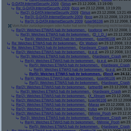
G-DATA InternetSecurity 2009
(
Sirius
am 23.12.2008, 13:19:09)
Re: G-DATA InternetSecurity 2009
(
toco
am 23.12.2008, 13:19:20)
Re(2): G-DATA InternetSecurity 2009
(
Sirius
am 23.12.2008, 13:21:49
Re(3): G-DATA InternetSecurity 2009
(
toco
am 23.12.2008, 13:23:0
Re(3): G-DATA InternetSecurity 2009
(
user96106
am 23.12.2008, 1
Vom Autor zurückgezogen oder Autor hat seine Registrierung nicht bestätig
Re(2): Welches ETWAS hab ihr bekommen..
(
xxxforce
am 23.12.2008, 1
Re(3): Welches ETWAS hab ihr bekommen..
(
D_I_D_I
am 23.12.2008
Re(4): Welches ETWAS hab ihr bekommen..
(
user96106
am 23.12.
Re: Welches ETWAS hab ihr bekommen..
(
Dr. Watson
am 23.12.2008, 13:2
Re: Welches ETWAS hab ihr bekommen..
(
Hardware_Crash
am 23.12.2008
Re(2): Welches ETWAS hab ihr bekommen..
(
q.e.d.
am 23.12.2008, 13:
Re(3): Welches ETWAS hab ihr bekommen..
(
Hardware_Crash
am 23
Re(4): Welches ETWAS hab ihr bekommen..
(
q.e.d.
am 23.12.2008
Re(5): Welches ETWAS hab ihr bekommen..
(
Hardware_Crash
Re(6): Welches ETWAS hab ihr bekommen..
(
q.e.d.
am 23.12
Re(5): Welches ETWAS hab ihr bekommen..
(
RevX
am 24.12.
Re(4): Welches ETWAS hab ihr bekommen..
(
user96106
am 23.12.
Re(5): Welches ETWAS hab ihr bekommen..
(
Hardware_Crash
Re(2): Welches ETWAS hab ihr bekommen..
(
artner88
am 23.12.2008, 1
Re(3): Welches ETWAS hab ihr bekommen..
(
Hardware_Crash
am 23
Re(2): Welches ETWAS hab ihr bekommen..
(
X_Xtream
am 23.12.2008,
Re(2): Welches ETWAS hab ihr bekommen..
(
user96106
am 23.12.2008,
Re(2): Welches ETWAS hab ihr bekommen..
(
Marax
am 23.12.2008, 13:
Re(2): Welches ETWAS hab ihr bekommen..
(
rufus
am 23.12.2008, 13:3
Re(2): Welches ETWAS hab ihr bekommen..
(
Winnie_Pooh
am 23.12.20
Re(3): Welches ETWAS hab ihr bekommen..
(
Hardware_Crash
am 23
Re(4): Welches ETWAS hab ihr bekommen..
(
Winnie_Pooh
am 23.
Re(5): Welches ETWAS hab ihr bekommen..
(
Hardware_Crash