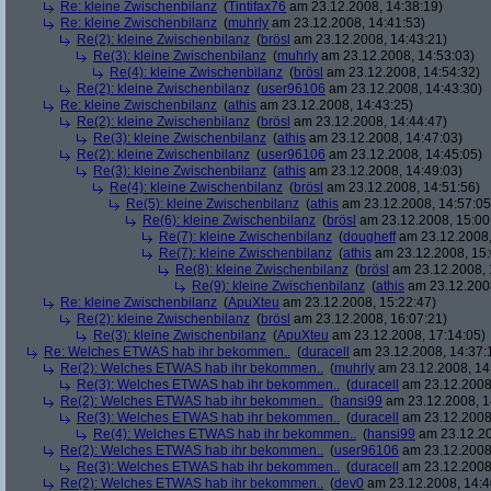
Re: kleine Zwischenbilanz
(
Tintifax76
am 23.12.2008, 14:38:19)
Re: kleine Zwischenbilanz
(
muhrly
am 23.12.2008, 14:41:53)
Re(2): kleine Zwischenbilanz
(
brösl
am 23.12.2008, 14:43:21)
Re(3): kleine Zwischenbilanz
(
muhrly
am 23.12.2008, 14:53:03)
Re(4): kleine Zwischenbilanz
(
brösl
am 23.12.2008, 14:54:32)
Re(2): kleine Zwischenbilanz
(
user96106
am 23.12.2008, 14:43:30)
Re: kleine Zwischenbilanz
(
athis
am 23.12.2008, 14:43:25)
Re(2): kleine Zwischenbilanz
(
brösl
am 23.12.2008, 14:44:47)
Re(3): kleine Zwischenbilanz
(
athis
am 23.12.2008, 14:47:03)
Re(2): kleine Zwischenbilanz
(
user96106
am 23.12.2008, 14:45:05)
Re(3): kleine Zwischenbilanz
(
athis
am 23.12.2008, 14:49:03)
Re(4): kleine Zwischenbilanz
(
brösl
am 23.12.2008, 14:51:56)
Re(5): kleine Zwischenbilanz
(
athis
am 23.12.2008, 14:57:05
Re(6): kleine Zwischenbilanz
(
brösl
am 23.12.2008, 15:00
Re(7): kleine Zwischenbilanz
(
dougheff
am 23.12.2008,
Re(7): kleine Zwischenbilanz
(
athis
am 23.12.2008, 15:
Re(8): kleine Zwischenbilanz
(
brösl
am 23.12.2008, 
Re(9): kleine Zwischenbilanz
(
athis
am 23.12.2008
Re: kleine Zwischenbilanz
(
ApuXteu
am 23.12.2008, 15:22:47)
Re(2): kleine Zwischenbilanz
(
brösl
am 23.12.2008, 16:07:21)
Re(3): kleine Zwischenbilanz
(
ApuXteu
am 23.12.2008, 17:14:05)
Re: Welches ETWAS hab ihr bekommen..
(
duracell
am 23.12.2008, 14:37:
Re(2): Welches ETWAS hab ihr bekommen..
(
muhrly
am 23.12.2008, 14
Re(3): Welches ETWAS hab ihr bekommen..
(
duracell
am 23.12.2008,
Re(2): Welches ETWAS hab ihr bekommen..
(
hansi99
am 23.12.2008, 1
Re(3): Welches ETWAS hab ihr bekommen..
(
duracell
am 23.12.2008,
Re(4): Welches ETWAS hab ihr bekommen..
(
hansi99
am 23.12.20
Re(2): Welches ETWAS hab ihr bekommen..
(
user96106
am 23.12.2008,
Re(3): Welches ETWAS hab ihr bekommen..
(
duracell
am 23.12.2008,
Re(2): Welches ETWAS hab ihr bekommen..
(
dev0
am 23.12.2008, 14:4