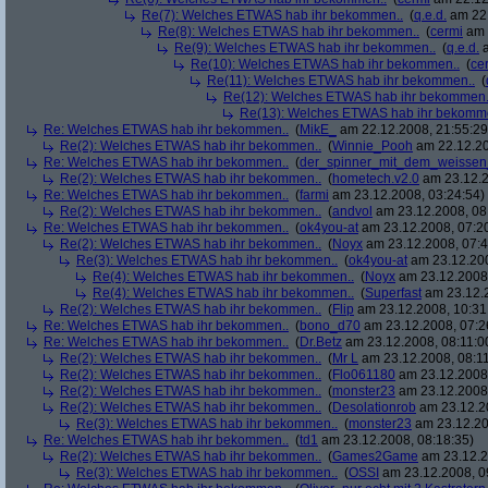
Re(7): Welches ETWAS hab ihr bekommen..
(
q.e.d.
am 22.
Re(8): Welches ETWAS hab ihr bekommen..
(
cermi
am 
Re(9): Welches ETWAS hab ihr bekommen..
(
q.e.d.
a
Re(10): Welches ETWAS hab ihr bekommen..
(
ce
Re(11): Welches ETWAS hab ihr bekommen..
(
Re(12): Welches ETWAS hab ihr bekommen.
Re(13): Welches ETWAS hab ihr bekomm
Re: Welches ETWAS hab ihr bekommen..
(
MikE_
am 22.12.2008, 21:55:29
Re(2): Welches ETWAS hab ihr bekommen..
(
Winnie_Pooh
am 22.12.20
Re: Welches ETWAS hab ihr bekommen..
(
der_spinner_mit_dem_weissen
Re(2): Welches ETWAS hab ihr bekommen..
(
hometech.v2.0
am 23.12.2
Re: Welches ETWAS hab ihr bekommen..
(
farmi
am 23.12.2008, 03:24:54)
Re(2): Welches ETWAS hab ihr bekommen..
(
andvol
am 23.12.2008, 08
Re: Welches ETWAS hab ihr bekommen..
(
ok4you-at
am 23.12.2008, 07:2
Re(2): Welches ETWAS hab ihr bekommen..
(
Noyx
am 23.12.2008, 07:4
Re(3): Welches ETWAS hab ihr bekommen..
(
ok4you-at
am 23.12.200
Re(4): Welches ETWAS hab ihr bekommen..
(
Noyx
am 23.12.2008,
Re(4): Welches ETWAS hab ihr bekommen..
(
Superfast
am 23.12.2
Re(2): Welches ETWAS hab ihr bekommen..
(
Flip
am 23.12.2008, 10:31
Re: Welches ETWAS hab ihr bekommen..
(
bono_d70
am 23.12.2008, 07:2
Re: Welches ETWAS hab ihr bekommen..
(
Dr.Betz
am 23.12.2008, 08:11:0
Re(2): Welches ETWAS hab ihr bekommen..
(
Mr L
am 23.12.2008, 08:11
Re(2): Welches ETWAS hab ihr bekommen..
(
Flo061180
am 23.12.2008,
Re(2): Welches ETWAS hab ihr bekommen..
(
monster23
am 23.12.2008,
Re(2): Welches ETWAS hab ihr bekommen..
(
Desolationrob
am 23.12.20
Re(3): Welches ETWAS hab ihr bekommen..
(
monster23
am 23.12.20
Re: Welches ETWAS hab ihr bekommen..
(
td1
am 23.12.2008, 08:18:35)
Re(2): Welches ETWAS hab ihr bekommen..
(
Games2Game
am 23.12.2
Re(3): Welches ETWAS hab ihr bekommen..
(
OSSI
am 23.12.2008, 0