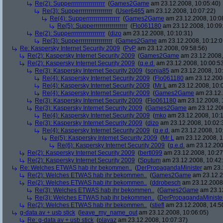
Re(2): Supperrrrrrrrrrrrrrrrr
(
Games2Game
am 23.12.2008, 10:05:40)
Re(3): Supperrrrrrrrrrrrrrrrr
(
User6465
am 23.12.2008, 10:07:22)
Re(4): Supperrrrrrrrrrrrrrrrr
(
Games2Game
am 23.12.2008, 10:0
Re(5): Supperrrrrrrrrrrrrrrrr
(
Flo061180
am 23.12.2008, 10:09
Re(2): Supperrrrrrrrrrrrrrrrr
(
dizo
am 23.12.2008, 10:10:31)
Re(3): Supperrrrrrrrrrrrrrrrr
(
Games2Game
am 23.12.2008, 10:12:0
Re: Kaspersky Internet Security 2009
(
PvP
am 23.12.2008, 09:58:56)
Re(2): Kaspersky Internet Security 2009
(
Games2Game
am 23.12.2008,
Re(2): Kaspersky Internet Security 2009
(
q.e.d.
am 23.12.2008, 10:00:5
Re(3): Kaspersky Internet Security 2009
(
sonja85
am 23.12.2008, 10:
Re(4): Kaspersky Internet Security 2009
(
Flo061180
am 23.12.2008
Re(4): Kaspersky Internet Security 2009
(
Mr L
am 23.12.2008, 10:
Re(4): Kaspersky Internet Security 2009
(
Games2Game
am 23.12.
Re(3): Kaspersky Internet Security 2009
(
Flo061180
am 23.12.2008, 
Re(3): Kaspersky Internet Security 2009
(
Games2Game
am 23.12.200
Re(4): Kaspersky Internet Security 2009
(
mko
am 23.12.2008, 10:1
Re(3): Kaspersky Internet Security 2009
(
dizo
am 23.12.2008, 10:02:
Re(4): Kaspersky Internet Security 2009
(
q.e.d.
am 23.12.2008, 10
Re(5): Kaspersky Internet Security 2009
(
Mr L
am 23.12.2008, 1
Re(6): Kaspersky Internet Security 2009
(
q.e.d.
am 23.12.200
Re(2): Kaspersky Internet Security 2009
(
bertl099
am 23.12.2008, 10:27
Re(2): Kaspersky Internet Security 2009
(
Sputum
am 23.12.2008, 10:42
Re: Welches ETWAS hab ihr bekommen..
(
DerPropagandaMinister
am 23.1
Re(2): Welches ETWAS hab ihr bekommen..
(
Games2Game
am 23.12.2
Re(2): Welches ETWAS hab ihr bekommen..
(
ddrobesch
am 23.12.2008,
Re(3): Welches ETWAS hab ihr bekommen..
(
Games2Game
am 23.12
Re(3): Welches ETWAS hab ihr bekommen..
(
DerPropagandaMiniste
Re(2): Welches ETWAS hab ihr bekommen..
(
stiefl
am 23.12.2008, 14:5
g-data av + usb stick
(
leave_my_name_out
am 23.12.2008, 10:06:05)
Re: g-data av + usb stick
(
playaz
am 23.12.2008, 10:07:37)