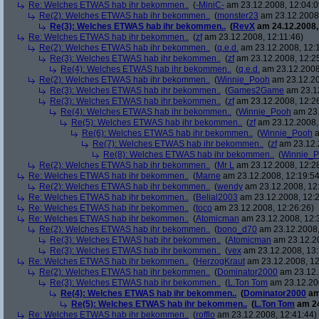
Re: Welches ETWAS hab ihr bekommen..
(
-MiniC-
am 23.12.2008, 12:04:0
Re(2): Welches ETWAS hab ihr bekommen..
(
monster23
am 23.12.2008,
Re(3): Welches ETWAS hab ihr bekommen..
(
RevX
am 24.12.2008,
Re: Welches ETWAS hab ihr bekommen..
(
zf
am 23.12.2008, 12:11:46)
Re(2): Welches ETWAS hab ihr bekommen..
(
q.e.d.
am 23.12.2008, 12:
Re(3): Welches ETWAS hab ihr bekommen..
(
zf
am 23.12.2008, 12:2
Re(4): Welches ETWAS hab ihr bekommen..
(
q.e.d.
am 23.12.2008,
Re(2): Welches ETWAS hab ihr bekommen..
(
Winnie_Pooh
am 23.12.20
Re(3): Welches ETWAS hab ihr bekommen..
(
Games2Game
am 23.12
Re(3): Welches ETWAS hab ihr bekommen..
(
zf
am 23.12.2008, 12:2
Re(4): Welches ETWAS hab ihr bekommen..
(
Winnie_Pooh
am 23.
Re(5): Welches ETWAS hab ihr bekommen..
(
zf
am 23.12.2008,
Re(6): Welches ETWAS hab ihr bekommen..
(
Winnie_Pooh
a
Re(7): Welches ETWAS hab ihr bekommen..
(
zf
am 23.12.
Re(8): Welches ETWAS hab ihr bekommen..
(
Winnie_
Re(2): Welches ETWAS hab ihr bekommen..
(
Mr L
am 23.12.2008, 12:2
Re: Welches ETWAS hab ihr bekommen..
(
Marne
am 23.12.2008, 12:19:54
Re(2): Welches ETWAS hab ihr bekommen..
(
wendy
am 23.12.2008, 12
Re: Welches ETWAS hab ihr bekommen..
(
Belial2003
am 23.12.2008, 12:2
Re: Welches ETWAS hab ihr bekommen..
(
toco
am 23.12.2008, 12:26:26)
Re: Welches ETWAS hab ihr bekommen..
(
Atomicman
am 23.12.2008, 12:
Re(2): Welches ETWAS hab ihr bekommen..
(
bono_d70
am 23.12.2008,
Re(3): Welches ETWAS hab ihr bekommen..
(
Atomicman
am 23.12.20
Re(3): Welches ETWAS hab ihr bekommen..
(
vex
am 23.12.2008, 13:
Re: Welches ETWAS hab ihr bekommen..
(
HerzogKraut
am 23.12.2008, 12
Re(2): Welches ETWAS hab ihr bekommen..
(
Dominator2000
am 23.12.
Re(3): Welches ETWAS hab ihr bekommen..
(
L.Ton Tom
am 23.12.200
Re(4): Welches ETWAS hab ihr bekommen..
(
Dominator2000
am
Re(5): Welches ETWAS hab ihr bekommen..
(
L.Ton Tom
am 24
Re: Welches ETWAS hab ihr bekommen..
(
rofflo
am 23.12.2008, 12:41:44)