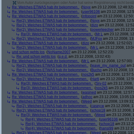
Vom Autor zurückgezogen oder Autor hat seine Registrierung nicht bestä
Re: Welches ETWAS hab ihr bekommen..
(
Noyx
am 23.12.2008, 12:48:32)
Re: Welches ETWAS hab ihr bekommen..
(
user96106
am 23.12.2008, 12:5
Re: Welches ETWAS hab ihr bekommen..
(
infopoint
am 23.12.2008, 12:50:
Re(2): Welches ETWAS hab ihr bekommen..
(
Noyx
am 23.12.2008, 12:5
Re(2): Welches ETWAS hab ihr bekommen..
(
dizo
am 23.12.2008, 12:52
Re(2): Welches ETWAS hab ihr bekommen..
(
powerleecher
am 23.12.20
Re(3): Welches ETWAS hab ihr bekommen..
(
Mr L
am 23.12.2008, 12
Re(2): Welches ETWAS hab ihr bekommen..
(
MJFox
am 23.12.2008, 13
Re: Welches ETWAS hab ihr bekommen..
(
dizo
am 23.12.2008, 12:52:02)
Re(2): Welches ETWAS hab ihr bekommen..
(
Mr L
am 23.12.2008, 13:0
und schon gehts los
(
NoName2007
am 23.12.2008, 12:52:23)
Re: und schon gehts los
(
q.e.d.
am 23.12.2008, 13:02:43)
Re: Welches ETWAS hab ihr bekommen..
(
Mr L
am 23.12.2008, 12:57:00)
Re(2): Welches ETWAS hab ihr bekommen..
(
leave_my_name_out
am 2
Re(2): Welches ETWAS hab ihr bekommen..
(
Bucho
am 23.12.2008, 13:
Re: Welches ETWAS hab ihr bekommen..
(
nos2k5
am 23.12.2008, 12:57:5
Re(2): Welches ETWAS hab ihr bekommen..
(
Harti
am 23.12.2008, 12:5
Re(3): Welches ETWAS hab ihr bekommen..
(
Srv-02
am 23.12.2008, 
Re(3): Welches ETWAS hab ihr bekommen..
(
nos2k5
am 23.12.2008,
Re: Welches ETWAS hab ihr bekommen..
(
wasined
am 23.12.2008, 12:57:
Re: Welches ETWAS hab ihr bekommen..
(
adhoc
am 23.12.2008, 13:05:13
Re: Welches ETWAS hab ihr bekommen..
(
Weed
am 23.12.2008, 13:09:31
Re(2): Welches ETWAS hab ihr bekommen..
(
casey.w
am 23.12.2008, 1
Re(2): Welches ETWAS hab ihr bekommen..
(
schop18
am 23.12.2008, 1
Re(3): Welches ETWAS hab ihr bekommen..
(
Weed
am 23.12.2008, 1
Re(4): Welches ETWAS hab ihr bekommen..
(
user96106
am 23.12.
Re(4): Welches ETWAS hab ihr bekommen..
(
schop18
am 23.12.20
Re(4): Welches ETWAS hab ihr bekommen..
(
hansi99
am 23.12.20
Re(2): Welches ETWAS hab ihr bekommen..
(
Weed
am 23.12.2008, 13: