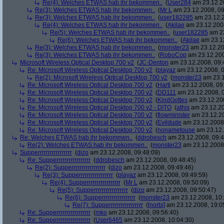
Re(4): Welches ETWAS hab ihr bekommen..
(
User284
am 23.12.20
Re(3): Welches ETWAS hab ihr bekommen..
(
Mr L
am 23.12.2008, 09
Re(3): Welches ETWAS hab ihr bekommen..
(
user182285
am 23.12.2
Re(4): Welches ETWAS hab ihr bekommen..
(
Akilae
am 23.12.2008
Re(5): Welches ETWAS hab ihr bekommen..
(
user182285
am 23
Re(6): Welches ETWAS hab ihr bekommen..
(
Akilae
am 23.12
Re(3): Welches ETWAS hab ihr bekommen..
(
monster23
am 23.12.20
Re(3): Welches ETWAS hab ihr bekommen..
(
RoboCop
am 23.12.200
Microsoft Wireless Optical Desktop 700 v2
(
JC-Denton
am 23.12.2008, 09:
Re: Microsoft Wireless Optical Desktop 700 v2
(
playaz
am 23.12.2008, 0
Re(2): Microsoft Wireless Optical Desktop 700 v2
(
monster23
am 23.1
Re: Microsoft Wireless Optical Desktop 700 v2
(
Harti
am 23.12.2008, 09
Re: Microsoft Wireless Optical Desktop 700 v2
(
DD111
am 23.12.2008, 0
Re: Microsoft Wireless Optical Desktop 700 v2
(
KindGottes
am 23.12.200
Re: Microsoft Wireless Optical Desktop 700 v2 - DITO
(
athis
am 23.12.20
Re: Microsoft Wireless Optical Desktop 700 v2
(
flowminister
am 23.12.20
Re: Microsoft Wireless Optical Desktop 700 v2
(
Evildude
am 23.12.2008,
Re: Microsoft Wireless Optical Desktop 700 v2
(
nonametouse
am 23.12.
Re: Welches ETWAS hab ihr bekommen..
(
ddrobesch
am 23.12.2008, 09:4
Re(2): Welches ETWAS hab ihr bekommen..
(
monster23
am 23.12.2008,
Supperrrrrrrrrrrrrrrrr
(
dizo
am 23.12.2008, 09:48:09)
Re: Supperrrrrrrrrrrrrrrrr
(
ddrobesch
am 23.12.2008, 09:48:45)
Re(2): Supperrrrrrrrrrrrrrrrr
(
dizo
am 23.12.2008, 09:49:46)
Re(3): Supperrrrrrrrrrrrrrrrr
(
playaz
am 23.12.2008, 09:49:59)
Re(4): Supperrrrrrrrrrrrrrrrr
(
Mr L
am 23.12.2008, 09:50:09)
Re(5): Supperrrrrrrrrrrrrrrrr
(
dizo
am 23.12.2008, 09:50:47)
Re(6): Supperrrrrrrrrrrrrrrrr
(
monster23
am 23.12.2008, 10:
Re(7): Supperrrrrrrrrrrrrrrrr
(
[norbi]
am 23.12.2008, 19:0
Re: Supperrrrrrrrrrrrrrrrr
(
mko
am 23.12.2008, 09:56:40)
Re: Supperrrrrrrrrrrrrrrrr
(
User6465
am 23.12.2008, 10:04:30)