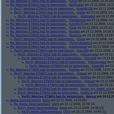
Re: Welches ETWAS hab ihr bekommen..
(
OSSI
am 23.12.2008, 14:16:18)
Re: Welches ETWAS hab ihr bekommen..
(
darksaber
am 23.12.2008, 14:2
Re(2): Welches ETWAS hab ihr bekommen..
(
user96106
am 23.12.2008,
Re(2): Welches ETWAS hab ihr bekommen..
(
hariw
am 23.12.2008, 14:
Re(3): Welches ETWAS hab ihr bekommen..
(
darksaber
am 23.12.200
Re: Welches ETWAS hab ihr bekommen..
(
Kackwiesel
am 23.12.2008, 14:
Re: Welches ETWAS hab ihr bekommen..
(
Lion[AUT]
am 23.12.2008, 14:2
Re: Welches ETWAS hab ihr bekommen..
(
Diall
am 23.12.2008, 14:23:32)
Re: Welches ETWAS hab ihr bekommen..
(
Kuebel
am 23.12.2008, 14:26:1
Re: Welches ETWAS hab ihr bekommen..
(
Bumzua
am 23.12.2008, 14:28:
Re(2): Welches ETWAS hab ihr bekommen..
(
chray
am 23.12.2008, 14:
Re: Welches ETWAS hab ihr bekommen..
(
Technofreak018
am 23.12.2008,
Re: Welches ETWAS hab ihr bekommen..
(
jobnavigator
am 23.12.2008, 14
Re(2): Welches ETWAS hab ihr bekommen..
(
hansi99
am 23.12.2008, 1
Re(3): Welches ETWAS hab ihr bekommen..
(
jobnavigator
am 23.12.2
Re(4): Welches ETWAS hab ihr bekommen..
(
hansi99
am 23.12.20
Re(5): Welches ETWAS hab ihr bekommen..
(
jobnavigator
am 23
Re(6): Welches ETWAS hab ihr bekommen..
(
hansi99
am 23.
Re: Welches ETWAS hab ihr bekommen..
(
OoPee
am 23.12.2008, 14:31:3
Re(2): Welches ETWAS hab ihr bekommen..
(
playaz
am 23.12.2008, 14
Re(3): Welches ETWAS hab ihr bekommen..
(
OoPee
am 23.12.2008, 
Re(4): Welches ETWAS hab ihr bekommen..
(
playaz
am 23.12.200
Re(5): Welches ETWAS hab ihr bekommen..
(
OoPee
am 23.12.2
Re(3): Welches ETWAS hab ihr bekommen..
(
leave_my_name_out
am
Re(3): Welches ETWAS hab ihr bekommen..
(
xxxforce
am 23.12.2008
Re(4): Welches ETWAS hab ihr bekommen..
(
playaz
am 24.12.20
kleine Zwischenbilanz
(
brösl
am 23.12.2008, 14:34:05)
Re: kleine Zwischenbilanz
(
AVS
am 23.12.2008, 14:36:14)
Re(2): kleine Zwischenbilanz
(
brösl
am 23.12.2008, 14:38:13)
Re(3): kleine Zwischenbilanz
(
AVS
am 23.12.2008, 14:40:11)