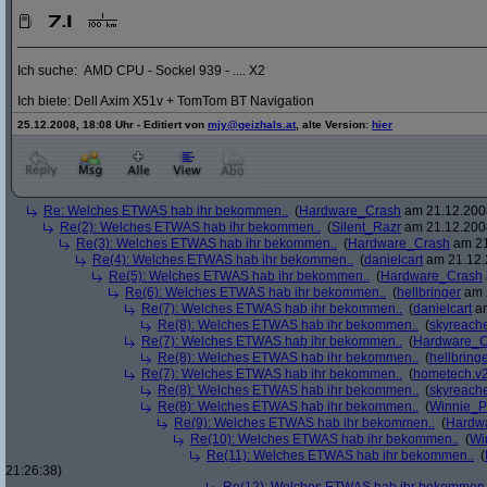
_____________________________________________________________
Ich suche: AMD CPU - Sockel 939 - .... X2
Ich biete: Dell Axim X51v + TomTom BT Navigation
25.12.2008, 18:08 Uhr - Editiert von
mjy@geizhals.at
, alte Version:
hier
Re: Welches ETWAS hab ihr bekommen..
(
Hardware_Crash
am 21.12.2008
Re(2): Welches ETWAS hab ihr bekommen..
(
Silent_Razr
am 21.12.2008
Re(3): Welches ETWAS hab ihr bekommen..
(
Hardware_Crash
am 21
Re(4): Welches ETWAS hab ihr bekommen..
(
danielcart
am 21.12.
Re(5): Welches ETWAS hab ihr bekommen..
(
Hardware_Crash
Re(6): Welches ETWAS hab ihr bekommen..
(
hellbringer
am 2
Re(7): Welches ETWAS hab ihr bekommen..
(
danielcart
am
Re(8): Welches ETWAS hab ihr bekommen..
(
skyreach
Re(7): Welches ETWAS hab ihr bekommen..
(
Hardware_C
Re(8): Welches ETWAS hab ihr bekommen..
(
hellbring
Re(7): Welches ETWAS hab ihr bekommen..
(
hometech.v2
Re(8): Welches ETWAS hab ihr bekommen..
(
skyreach
Re(8): Welches ETWAS hab ihr bekommen..
(
Winnie_
Re(9): Welches ETWAS hab ihr bekommen..
(
Hardw
Re(10): Welches ETWAS hab ihr bekommen..
(
Wi
Re(11): Welches ETWAS hab ihr bekommen..
(
21:26:38)