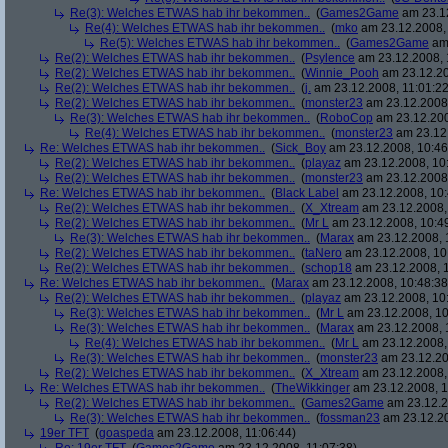
Re(3): Welches ETWAS hab ihr bekommen..
(
Games2Game
am 23.12
Re(4): Welches ETWAS hab ihr bekommen..
(
mko
am 23.12.2008, 
Re(5): Welches ETWAS hab ihr bekommen..
(
Games2Game
am 
Re(2): Welches ETWAS hab ihr bekommen..
(
Psylence
am 23.12.2008, 
Re(2): Welches ETWAS hab ihr bekommen..
(
Winnie_Pooh
am 23.12.20
Re(2): Welches ETWAS hab ihr bekommen..
(
j.
am 23.12.2008, 11:01:22
Re(2): Welches ETWAS hab ihr bekommen..
(
monster23
am 23.12.2008,
Re(3): Welches ETWAS hab ihr bekommen..
(
RoboCop
am 23.12.200
Re(4): Welches ETWAS hab ihr bekommen..
(
monster23
am 23.12.
Re: Welches ETWAS hab ihr bekommen..
(
Sick_Boy
am 23.12.2008, 10:46
Re(2): Welches ETWAS hab ihr bekommen..
(
playaz
am 23.12.2008, 10
Re(2): Welches ETWAS hab ihr bekommen..
(
monster23
am 23.12.2008,
Re: Welches ETWAS hab ihr bekommen..
(
Black Label
am 23.12.2008, 10:
Re(2): Welches ETWAS hab ihr bekommen..
(
X_Xtream
am 23.12.2008,
Re(2): Welches ETWAS hab ihr bekommen..
(
Mr L
am 23.12.2008, 10:4
Re(3): Welches ETWAS hab ihr bekommen..
(
Marax
am 23.12.2008, 
Re(2): Welches ETWAS hab ihr bekommen..
(
taNero
am 23.12.2008, 10
Re(2): Welches ETWAS hab ihr bekommen..
(
schop18
am 23.12.2008, 1
Re: Welches ETWAS hab ihr bekommen..
(
Marax
am 23.12.2008, 10:48:38
Re(2): Welches ETWAS hab ihr bekommen..
(
playaz
am 23.12.2008, 10
Re(3): Welches ETWAS hab ihr bekommen..
(
Mr L
am 23.12.2008, 10
Re(3): Welches ETWAS hab ihr bekommen..
(
Marax
am 23.12.2008, 
Re(4): Welches ETWAS hab ihr bekommen..
(
Mr L
am 23.12.2008,
Re(3): Welches ETWAS hab ihr bekommen..
(
monster23
am 23.12.20
Re(2): Welches ETWAS hab ihr bekommen..
(
X_Xtream
am 23.12.2008,
Re: Welches ETWAS hab ihr bekommen..
(
TheWikkinger
am 23.12.2008, 1
Re(2): Welches ETWAS hab ihr bekommen..
(
Games2Game
am 23.12.2
Re(3): Welches ETWAS hab ihr bekommen..
(
fossman23
am 23.12.20
19er TFT
(
goaspeda
am 23.12.2008, 11:06:44)