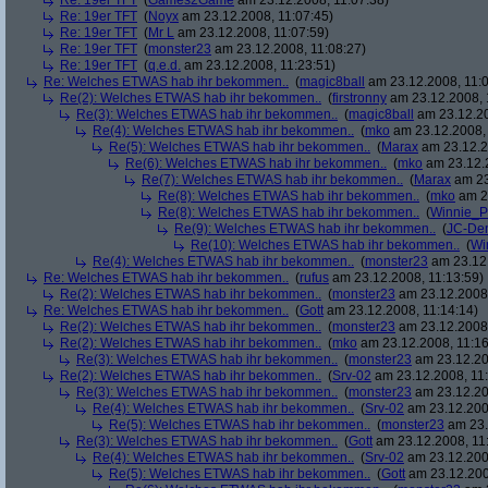
Re: 19er TFT
(
Games2Game
am 23.12.2008, 11:07:38)
Re: 19er TFT
(
Noyx
am 23.12.2008, 11:07:45)
Re: 19er TFT
(
Mr L
am 23.12.2008, 11:07:59)
Re: 19er TFT
(
monster23
am 23.12.2008, 11:08:27)
Re: 19er TFT
(
q.e.d.
am 23.12.2008, 11:23:51)
Re: Welches ETWAS hab ihr bekommen..
(
magic8ball
am 23.12.2008, 11:0
Re(2): Welches ETWAS hab ihr bekommen..
(
firstronny
am 23.12.2008, 
Re(3): Welches ETWAS hab ihr bekommen..
(
magic8ball
am 23.12.20
Re(4): Welches ETWAS hab ihr bekommen..
(
mko
am 23.12.2008, 
Re(5): Welches ETWAS hab ihr bekommen..
(
Marax
am 23.12.2
Re(6): Welches ETWAS hab ihr bekommen..
(
mko
am 23.12.2
Re(7): Welches ETWAS hab ihr bekommen..
(
Marax
am 23
Re(8): Welches ETWAS hab ihr bekommen..
(
mko
am 23
Re(8): Welches ETWAS hab ihr bekommen..
(
Winnie_
Re(9): Welches ETWAS hab ihr bekommen..
(
JC-De
Re(10): Welches ETWAS hab ihr bekommen..
(
Wi
Re(4): Welches ETWAS hab ihr bekommen..
(
monster23
am 23.12.
Re: Welches ETWAS hab ihr bekommen..
(
rufus
am 23.12.2008, 11:13:59)
Re(2): Welches ETWAS hab ihr bekommen..
(
monster23
am 23.12.2008,
Re: Welches ETWAS hab ihr bekommen..
(
Gott
am 23.12.2008, 11:14:14)
Re(2): Welches ETWAS hab ihr bekommen..
(
monster23
am 23.12.2008,
Re(2): Welches ETWAS hab ihr bekommen..
(
mko
am 23.12.2008, 11:16
Re(3): Welches ETWAS hab ihr bekommen..
(
monster23
am 23.12.20
Re(2): Welches ETWAS hab ihr bekommen..
(
Srv-02
am 23.12.2008, 11:
Re(3): Welches ETWAS hab ihr bekommen..
(
monster23
am 23.12.20
Re(4): Welches ETWAS hab ihr bekommen..
(
Srv-02
am 23.12.2008
Re(5): Welches ETWAS hab ihr bekommen..
(
monster23
am 23.
Re(3): Welches ETWAS hab ihr bekommen..
(
Gott
am 23.12.2008, 11
Re(4): Welches ETWAS hab ihr bekommen..
(
Srv-02
am 23.12.2008
Re(5): Welches ETWAS hab ihr bekommen..
(
Gott
am 23.12.200