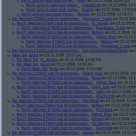
Re(3): und ich wart noch immer...
(
Harti
am 23.12.2008, 13:49:32)
Re(4): und ich wart noch immer...
(
user96106
am 23.12.2008, 13:5
Re(4): und ich wart noch immer...
(
muhrly
am 23.12.2008, 13:53:03
Re(3): und ich wart noch immer...
(
female
am 23.12.2008, 13:58:37)
Re: Welches ETWAS hab ihr bekommen..
(
Hardware_Crash
am 23.12.2008
Re(2): Welches ETWAS hab ihr bekommen..
(
X_Xtream
am 23.12.2008,
Re(3): Welches ETWAS hab ihr bekommen..
(
Hardware_Crash
am 23
Re(2): Welches ETWAS hab ihr bekommen..
(
taNero
am 23.12.2008, 13
Re(3): Welches ETWAS hab ihr bekommen..
(
Silent_Razr
am 23.12.2
Re(4): Welches ETWAS hab ihr bekommen..
(
taNero
am 23.12.200
Re(4): Welches ETWAS hab ihr bekommen..
(
Hardware_Crash
am 
Re: Welches ETWAS hab ihr bekommen..
(
Der Erziehungsberechtigte
am 2
Mein Teil
(
brösl
am 23.12.2008, 13:57:14)
Re: Mein Teil
(
X_Xtream
am 23.12.2008, 14:00:33)
Re: Mein Teil
(
dev0
am 23.12.2008, 14:02:45)
Re(2): Mein Teil
(
brösl
am 23.12.2008, 17:04:49)
Re: Welches ETWAS hab ihr bekommen..
(
Silent_Razr
am 23.12.2008, 14:
Re(2): Welches ETWAS hab ihr bekommen..
(
brösl
am 23.12.2008, 14:1
Re(3): Welches ETWAS hab ihr bekommen..
(
Silent_Razr
am 23.12.2
Re(2): Welches ETWAS hab ihr bekommen..
(
John_Doe
am 23.12.2008,
Re(3): Welches ETWAS hab ihr bekommen..
(
athis
am 23.12.2008, 14
Re(3): Welches ETWAS hab ihr bekommen..
(
Flo061180
am 23.12.20
Re: Welches ETWAS hab ihr bekommen..
(
Da Horstl
am 23.12.2008, 14:09
Re(2): Welches ETWAS hab ihr bekommen..
(
taNero
am 23.12.2008, 14
Re(3): Welches ETWAS hab ihr bekommen..
(
Da Horstl
am 23.12.200
Re(2): Welches ETWAS hab ihr bekommen..
(
Silent_Razr
am 23.12.2008
Re(2): Welches ETWAS hab ihr bekommen..
(
muhrly
am 23.12.2008, 14
Re(2): Welches ETWAS hab ihr bekommen..
(
JC-Denton
am 23.12.2008,
Re(3): Welches ETWAS hab ihr bekommen..
(
Da Horstl
am 23.12.200
Re: Welches ETWAS hab ihr bekommen..
(
playaz
am 23.12.2008, 14:15:2