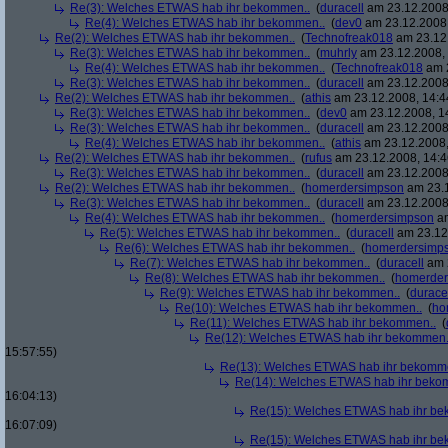
Re(3): Welches ETWAS hab ihr bekommen..
(
duracell
am 23.12.2008,
Re(4): Welches ETWAS hab ihr bekommen..
(
dev0
am 23.12.2008,
Re(2): Welches ETWAS hab ihr bekommen..
(
Technofreak018
am 23.12.
Re(3): Welches ETWAS hab ihr bekommen..
(
muhrly
am 23.12.2008, 
Re(4): Welches ETWAS hab ihr bekommen..
(
Technofreak018
am 2
Re(3): Welches ETWAS hab ihr bekommen..
(
duracell
am 23.12.2008,
Re(2): Welches ETWAS hab ihr bekommen..
(
athis
am 23.12.2008, 14:4
Re(3): Welches ETWAS hab ihr bekommen..
(
dev0
am 23.12.2008, 1
Re(3): Welches ETWAS hab ihr bekommen..
(
duracell
am 23.12.2008,
Re(4): Welches ETWAS hab ihr bekommen..
(
athis
am 23.12.2008,
Re(2): Welches ETWAS hab ihr bekommen..
(
rufus
am 23.12.2008, 14:4
Re(3): Welches ETWAS hab ihr bekommen..
(
duracell
am 23.12.2008,
Re(2): Welches ETWAS hab ihr bekommen..
(
homerdersimpson
am 23.1
Re(3): Welches ETWAS hab ihr bekommen..
(
duracell
am 23.12.2008,
Re(4): Welches ETWAS hab ihr bekommen..
(
homerdersimpson
am
Re(5): Welches ETWAS hab ihr bekommen..
(
duracell
am 23.12.
Re(6): Welches ETWAS hab ihr bekommen..
(
homerdersimp
Re(7): Welches ETWAS hab ihr bekommen..
(
duracell
am 2
Re(8): Welches ETWAS hab ihr bekommen..
(
homerder
Re(9): Welches ETWAS hab ihr bekommen..
(
durace
Re(10): Welches ETWAS hab ihr bekommen..
(
ho
Re(11): Welches ETWAS hab ihr bekommen..
(
Re(12): Welches ETWAS hab ihr bekommen.
15:57:55)
Re(13): Welches ETWAS hab ihr bekomm
Re(14): Welches ETWAS hab ihr beko
16:04:13)
Re(15): Welches ETWAS hab ihr be
16:07:09)
Re(15): Welches ETWAS hab ihr be