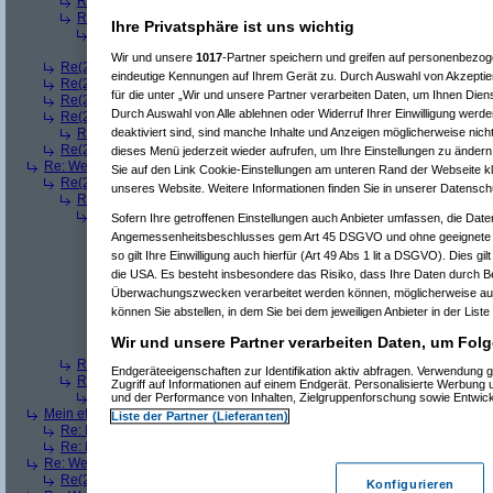
Re(3): Welches ETWAS hab ihr bekommen..
(
playaz
am 23.12.2008, 
Re(3): Welches ETWAS hab ihr bekommen..
(
monster23
am 23.12.20
Ihre Privatsphäre ist uns wichtig
Re(4): Welches ETWAS hab ihr bekommen..
(
bart99
am 23.12.2008
Re(5): Welches ETWAS hab ihr bekommen..
(
monster23
am 23.
Wir und unsere
1017
-Partner speichern und greifen auf personenbezo
Re(2): Welches ETWAS hab ihr bekommen..
(
female
am 23.12.2008, 09
eindeutige Kennungen auf Ihrem Gerät zu. Durch Auswahl von Akzeptier
Re(2): Welches ETWAS hab ihr bekommen..
(
User6465
am 23.12.2008,
für die unter „Wir und unsere Partner verarbeiten Daten, um Ihnen Dien
Re(2): Welches ETWAS hab ihr bekommen..
(
playaz
am 23.12.2008, 09
Durch Auswahl von Alle ablehnen oder Widerruf Ihrer Einwilligung werde
Re(2): Welches ETWAS hab ihr bekommen..
(
Ardjan
am 23.12.2008, 09
deaktiviert sind, sind manche Inhalte und Anzeigen möglicherweise nicht
Re(3): Welches ETWAS hab ihr bekommen..
(
monster23
am 23.12.20
Re(2): Welches ETWAS hab ihr bekommen..
(
User284
am 23.12.2008, 1
dieses Menü jederzeit wieder aufrufen, um Ihre Einstellungen zu ändern 
Re: Welches ETWAS hab ihr bekommen..
(
Diall
am 23.12.2008, 09:01:20)
Sie auf den Link Cookie-Einstellungen am unteren Rand der Webseite kli
Re(2): Welches ETWAS hab ihr bekommen..
(
ddrobesch
am 23.12.2008,
unseres Website. Weitere Informationen finden Sie in unserer Datensch
Re(3): Welches ETWAS hab ihr bekommen..
(
q.e.d.
am 23.12.2008, 0
Re(4): Welches ETWAS hab ihr bekommen..
(
Games2Game
am 23
Sofern Ihre getroffenen Einstellungen auch Anbieter umfassen, die Daten
Re(5): Welches ETWAS hab ihr bekommen..
(
ddrobesch
am 23.
Angemessenheitsbeschlusses gem Art 45 DSGVO und ohne geeignete G
Re(6): Welches ETWAS hab ihr bekommen..
(
q.e.d.
am 23.12
so gilt Ihre Einwilligung auch hierfür (Art 49 Abs 1 lit a DSGVO). Dies gi
Re(5): Welches ETWAS hab ihr bekommen..
(
q.e.d.
am 23.12.20
die USA. Es besteht insbesondere das Risiko, dass Ihre Daten durch B
Re(6): Welches ETWAS hab ihr bekommen..
(
Games2Game
Überwachungszwecken verarbeitet werden können, möglicherweise auc
Re(7): Welches ETWAS hab ihr bekommen..
(
q.e.d.
am 23.
können Sie abstellen, in dem Sie bei dem jeweiligen Anbieter in der Liste
Re(8): Welches ETWAS hab ihr bekommen..
(
Games2
Re(9): Welches ETWAS hab ihr bekommen..
(
q.e.d.
a
Wir und unsere Partner verarbeiten Daten, um Folg
Re(5): Welches ETWAS hab ihr bekommen..
(
monster23
am 23.
Re(3): Welches ETWAS hab ihr bekommen..
(
Diall
am 23.12.2008, 09
Endgeräteeigenschaften zur Identifikation aktiv abfragen. Verwendung 
Re(3): Welches ETWAS hab ihr bekommen..
(
Madler
am 23.12.2008, 
Zugriff auf Informationen auf einem Endgerät. Personalisierte Werbung
Re(4): Welches ETWAS hab ihr bekommen..
(
Games2Game
am 23
und der Performance von Inhalten, Zielgruppenforschung sowie Entwic
Mein etwas
(
Winnie_Pooh
am 23.12.2008, 09:12:01)
Liste der Partner (Lieferanten)
Re: Mein etwas
(
dizo
am 23.12.2008, 09:24:29)
Re: Mein etwas
(
q.e.d.
am 23.12.2008, 09:40:58)
Re: Welches ETWAS hab ihr bekommen..
(
Dimmu
am 23.12.2008, 09:12:1
Re(2): Welches ETWAS hab ihr bekommen..
(
Games2Game
am 23.12.2
Konfigurieren