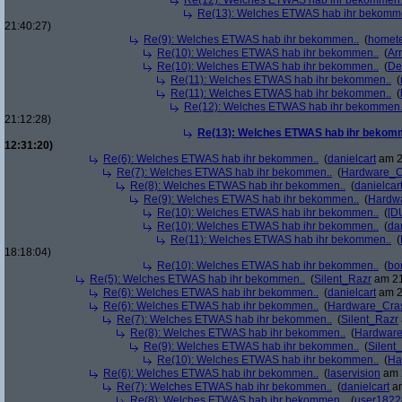
Re(12): Welches ETWAS hab ihr bekommen.
Re(13): Welches ETWAS hab ihr bekomm
21:40:27)
Re(9): Welches ETWAS hab ihr bekommen..
(
homete
Re(10): Welches ETWAS hab ihr bekommen..
(
Arr
Re(10): Welches ETWAS hab ihr bekommen..
(
De
Re(11): Welches ETWAS hab ihr bekommen..
(
Re(11): Welches ETWAS hab ihr bekommen..
(
Re(12): Welches ETWAS hab ihr bekommen.
21:12:28)
Re(13): Welches ETWAS hab ihr bekom
12:31:20)
Re(6): Welches ETWAS hab ihr bekommen..
(
danielcart
am 2
Re(7): Welches ETWAS hab ihr bekommen..
(
Hardware_C
Re(8): Welches ETWAS hab ihr bekommen..
(
danielcar
Re(9): Welches ETWAS hab ihr bekommen..
(
Hardw
Re(10): Welches ETWAS hab ihr bekommen..
(
[D
Re(10): Welches ETWAS hab ihr bekommen..
(
da
Re(11): Welches ETWAS hab ihr bekommen..
(
18:18:04)
Re(10): Welches ETWAS hab ihr bekommen..
(
bo
Re(5): Welches ETWAS hab ihr bekommen..
(
Silent_Razr
am 21
Re(6): Welches ETWAS hab ihr bekommen..
(
danielcart
am 2
Re(6): Welches ETWAS hab ihr bekommen..
(
Hardware_Cra
Re(7): Welches ETWAS hab ihr bekommen..
(
Silent_Razr
Re(8): Welches ETWAS hab ihr bekommen..
(
Hardwar
Re(9): Welches ETWAS hab ihr bekommen..
(
Silent
Re(10): Welches ETWAS hab ihr bekommen..
(
Ha
Re(6): Welches ETWAS hab ihr bekommen..
(
laservision
am 2
Re(7): Welches ETWAS hab ihr bekommen..
(
danielcart
am
Re(8): Welches ETWAS hab ihr bekommen..
(
user1822