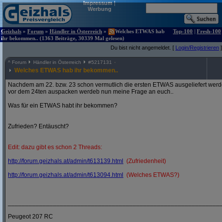
Impressum
|
Werbung
Geizhals
»
Forum
»
Händler in Österreich
»
Welches ETWAS hab
Top-100
|
Fresh-100
ihr bekommen.. (1363 Beiträge, 30339 Mal gelesen)
Du bist nicht angemeldet. [
Login/Registrieren
]
^
Forum
Händler in Österreich
#
5217131
Welches ETWAS hab ihr bekommen..
Nachdem am 22. bzw. 23 schon vermutlich die ersten ETWAS ausgeliefert werden
vor dem 24ten auspacken werdeb nun meine Frage an euch..
Was für ein ETWAS habt ihr bekommen?
Zufrieden? Entäuscht?
Edit: dazu gibt es schon 2 Threads:
http:/
/
forum.geizhals.at/
admin/
t613139.html
(Zufriedenheit)
http:/
/
forum.geizhals.at/
admin/
t613094.html
(Welches ETWAS?)
_____________________________________________________________
Peugeot 207 RC