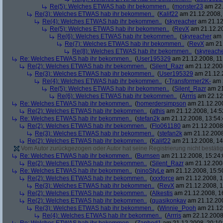
Re(5): Welches ETWAS hab ihr bekommen..
(
monster23
am 22.
Re(3): Welches ETWAS hab ihr bekommen..
(
Kalif22
am 21.12.2008, 
Re(4): Welches ETWAS hab ihr bekommen..
(
skyreacher
am 21.12
Re(5): Welches ETWAS hab ihr bekommen..
(
RevX
am 21.12.20
Re(6): Welches ETWAS hab ihr bekommen..
(
skyreacher
am 
Re(7): Welches ETWAS hab ihr bekommen..
(
RevX
am 21.
Re(8): Welches ETWAS hab ihr bekommen..
(
skyreach
Re: Welches ETWAS hab ihr bekommen..
(
User195329
am 21.12.2008, 11
Re(2): Welches ETWAS hab ihr bekommen..
(
Silent_Razr
am 21.12.2008
Re(3): Welches ETWAS hab ihr bekommen..
(
User195329
am 21.12.2
Re(4): Welches ETWAS hab ihr bekommen..
(
-Transformer2K-
am 2
Re(5): Welches ETWAS hab ihr bekommen..
(
Silent_Razr
am 21
Re(6): Welches ETWAS hab ihr bekommen..
(
Arrris
am 22.12.
Re: Welches ETWAS hab ihr bekommen..
(
homerdersimpson
am 21.12.200
Re(2): Welches ETWAS hab ihr bekommen..
(
athis
am 21.12.2008, 14:5
Re: Welches ETWAS hab ihr bekommen..
(
stefan2k
am 21.12.2008, 13:54:
Re(2): Welches ETWAS hab ihr bekommen..
(
Flo061180
am 21.12.2008,
Re(3): Welches ETWAS hab ihr bekommen..
(
stefan2k
am 21.12.2008
Re(2): Welches ETWAS hab ihr bekommen..
(
Kalif22
am 21.12.2008, 14
Vom Autor zurückgezogen oder Autor hat seine Registrierung nicht bestätig
Re: Welches ETWAS hab ihr bekommen..
(
Burnsen
am 21.12.2008, 15:24:
Re(2): Welches ETWAS hab ihr bekommen..
(
Silent_Razr
am 21.12.2008
Re: Welches ETWAS hab ihr bekommen..
(
ninoStyLe
am 21.12.2008, 15:5
Re(2): Welches ETWAS hab ihr bekommen..
(
xxxforce
am 21.12.2008, 1
Re(3): Welches ETWAS hab ihr bekommen..
(
RevX
am 21.12.2008, 1
Re(2): Welches ETWAS hab ihr bekommen..
(
Alkestis
am 21.12.2008, 1
Re(2): Welches ETWAS hab ihr bekommen..
(
quasikonkav
am 21.12.200
Re(3): Welches ETWAS hab ihr bekommen..
(
Winnie_Pooh
am 21.12.
Re(4): Welches ETWAS hab ihr bekommen..
(
Arrris
am 22.12.2008,