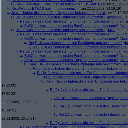
Re: Welches ETWAS hab ihr bekommen..
(
Zaphod1
am 21.12.2008, 20:10
Re(2): Welches ETWAS hab ihr bekommen..
(
Silent_Razr
am 21.12.2008
Re: Welches ETWAS hab ihr bekommen..
(
j.
am 22.12.2008, 14:19:16)
Ja was haben die ersten Empfänger nun bekommen?
(
q.e.d.
am 22.12.200
Re: Ja was haben die ersten Empfänger nun bekommen?
(
monster23
am
Re(2): Ja was haben die ersten Empfänger nun bekommen?
(
q.e.d.
a
Re(3): Ja was haben die ersten Empfänger nun bekommen?
(
mon
Re: Ja was haben die ersten Empfänger nun bekommen?
(
Mr L
am 22.1
Re(2): Ja was haben die ersten Empfänger nun bekommen?
(
w114/1
Re(3): Ja was haben die ersten Empfänger nun bekommen?
(
dani
Re(4): Ja was haben die ersten Empfänger nun bekommen?
(
b
Re(5): Ja was haben die ersten Empfänger nun bekommen?
Re(2): Ja was haben die ersten Empfänger nun bekommen?
(
danielc
Re(3): Ja was haben die ersten Empfänger nun bekommen?
(
q.e.d
Re(3): Ja was haben die ersten Empfänger nun bekommen?
(
Mr L
Re(4): Ja was haben die ersten Empfänger nun bekommen?
(
d
Re(5): Ja was haben die ersten Empfänger nun bekommen?
Re(6): Ja was haben die ersten Empfänger nun bekomme
Re(7): Ja was haben die ersten Empfänger nun beko
Re(8): Ja was haben die ersten Empfänger nun be
17:19:00)
Re(9): Ja was haben die ersten Empfänger nun
17:50:22)
Re(10): Ja was haben die ersten Empfänger 
22.12.2008, 17:59:08)
Re(11): Ja was haben die ersten Empfänge
18:14:35)
Re(11): Ja was haben die ersten Empfänge
22.12.2008, 20:57:31)
Re(9): Ja was haben die ersten Empfänger nun
Re(2): Ja was haben die ersten Empfänger nun bekommen?
(
Lion[A