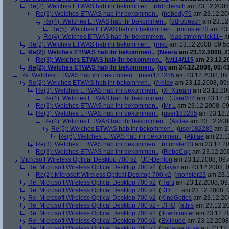
Re(2): Welches ETWAS hab ihr bekommen..
(
ddrobesch
am 23.12.2008,
Re(3): Welches ETWAS hab ihr bekommen..
(
nobody79
am 23.12.200
Re(4): Welches ETWAS hab ihr bekommen..
(
ddrobesch
am 23.12.
Re(5): Welches ETWAS hab ihr bekommen..
(
monster23
am 23.
Re(4): Welches ETWAS hab ihr bekommen..
(
dasistmeinnick11+
am
Re(2): Welches ETWAS hab ihr bekommen..
(
mko
am 23.12.2008, 09:55
Re(2): Welches ETWAS hab ihr bekommen..
(
Neera
am 23.12.2008, 2
Re(3): Welches ETWAS hab ihr bekommen..
(
w114/115
am 23.12.20
Re(2): Welches ETWAS hab ihr bekommen..
(
gp
am 24.12.2008, 00:43
Re: Welches ETWAS hab ihr bekommen..
(
user182285
am 23.12.2008, 09
Re(2): Welches ETWAS hab ihr bekommen..
(
Akilae
am 23.12.2008, 09:
Re(3): Welches ETWAS hab ihr bekommen..
(
X_Xtream
am 23.12.200
Re(4): Welches ETWAS hab ihr bekommen..
(
User284
am 23.12.20
Re(3): Welches ETWAS hab ihr bekommen..
(
Mr L
am 23.12.2008, 09
Re(3): Welches ETWAS hab ihr bekommen..
(
user182285
am 23.12.2
Re(4): Welches ETWAS hab ihr bekommen..
(
Akilae
am 23.12.2008
Re(5): Welches ETWAS hab ihr bekommen..
(
user182285
am 23
Re(6): Welches ETWAS hab ihr bekommen..
(
Akilae
am 23.12
Re(3): Welches ETWAS hab ihr bekommen..
(
monster23
am 23.12.20
Re(3): Welches ETWAS hab ihr bekommen..
(
RoboCop
am 23.12.200
Microsoft Wireless Optical Desktop 700 v2
(
JC-Denton
am 23.12.2008, 09:
Re: Microsoft Wireless Optical Desktop 700 v2
(
playaz
am 23.12.2008, 0
Re(2): Microsoft Wireless Optical Desktop 700 v2
(
monster23
am 23.1
Re: Microsoft Wireless Optical Desktop 700 v2
(
Harti
am 23.12.2008, 09
Re: Microsoft Wireless Optical Desktop 700 v2
(
DD111
am 23.12.2008, 0
Re: Microsoft Wireless Optical Desktop 700 v2
(
KindGottes
am 23.12.200
Re: Microsoft Wireless Optical Desktop 700 v2 - DITO
(
athis
am 23.12.20
Re: Microsoft Wireless Optical Desktop 700 v2
(
flowminister
am 23.12.20
Re: Microsoft Wireless Optical Desktop 700 v2
(
Evildude
am 23.12.2008,
Re: Microsoft Wireless Optical Desktop 700 v2
(
nonametouse
am 23.12.