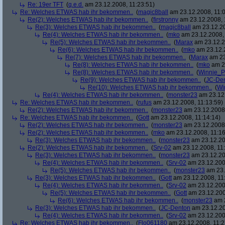
Re: 19er TFT
(
q.e.d.
am 23.12.2008, 11:23:51)
Re: Welches ETWAS hab ihr bekommen..
(
magic8ball
am 23.12.2008, 11:0
Re(2): Welches ETWAS hab ihr bekommen..
(
firstronny
am 23.12.2008, 
Re(3): Welches ETWAS hab ihr bekommen..
(
magic8ball
am 23.12.20
Re(4): Welches ETWAS hab ihr bekommen..
(
mko
am 23.12.2008, 
Re(5): Welches ETWAS hab ihr bekommen..
(
Marax
am 23.12.2
Re(6): Welches ETWAS hab ihr bekommen..
(
mko
am 23.12.2
Re(7): Welches ETWAS hab ihr bekommen..
(
Marax
am 23
Re(8): Welches ETWAS hab ihr bekommen..
(
mko
am 23
Re(8): Welches ETWAS hab ihr bekommen..
(
Winnie_
Re(9): Welches ETWAS hab ihr bekommen..
(
JC-De
Re(10): Welches ETWAS hab ihr bekommen..
(
Wi
Re(4): Welches ETWAS hab ihr bekommen..
(
monster23
am 23.12.
Re: Welches ETWAS hab ihr bekommen..
(
rufus
am 23.12.2008, 11:13:59)
Re(2): Welches ETWAS hab ihr bekommen..
(
monster23
am 23.12.2008,
Re: Welches ETWAS hab ihr bekommen..
(
Gott
am 23.12.2008, 11:14:14)
Re(2): Welches ETWAS hab ihr bekommen..
(
monster23
am 23.12.2008,
Re(2): Welches ETWAS hab ihr bekommen..
(
mko
am 23.12.2008, 11:16
Re(3): Welches ETWAS hab ihr bekommen..
(
monster23
am 23.12.20
Re(2): Welches ETWAS hab ihr bekommen..
(
Srv-02
am 23.12.2008, 11:
Re(3): Welches ETWAS hab ihr bekommen..
(
monster23
am 23.12.20
Re(4): Welches ETWAS hab ihr bekommen..
(
Srv-02
am 23.12.2008
Re(5): Welches ETWAS hab ihr bekommen..
(
monster23
am 23.
Re(3): Welches ETWAS hab ihr bekommen..
(
Gott
am 23.12.2008, 11
Re(4): Welches ETWAS hab ihr bekommen..
(
Srv-02
am 23.12.2008
Re(5): Welches ETWAS hab ihr bekommen..
(
Gott
am 23.12.200
Re(6): Welches ETWAS hab ihr bekommen..
(
monster23
am 2
Re(3): Welches ETWAS hab ihr bekommen..
(
JC-Denton
am 23.12.20
Re(4): Welches ETWAS hab ihr bekommen..
(
Srv-02
am 23.12.2008
Re: Welches ETWAS hab ihr bekommen..
(
Flo061180
am 23.12.2008, 11:2