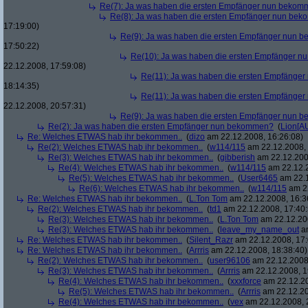
Re(7): Ja was haben die ersten Empfänger nun beko
Re(8): Ja was haben die ersten Empfänger nun be
17:19:00)
Re(9): Ja was haben die ersten Empfänger nun
17:50:22)
Re(10): Ja was haben die ersten Empfänger 
22.12.2008, 17:59:08)
Re(11): Ja was haben die ersten Empfänge
18:14:35)
Re(11): Ja was haben die ersten Empfänge
22.12.2008, 20:57:31)
Re(9): Ja was haben die ersten Empfänger nun
Re(2): Ja was haben die ersten Empfänger nun bekommen?
(
Lion[A
Re: Welches ETWAS hab ihr bekommen..
(
dizo
am 22.12.2008, 16:26:08)
Re(2): Welches ETWAS hab ihr bekommen..
(
w114/115
am 22.12.2008, 
Re(3): Welches ETWAS hab ihr bekommen..
(
gibberish
am 22.12.200
Re(4): Welches ETWAS hab ihr bekommen..
(
w114/115
am 22.12.2
Re(5): Welches ETWAS hab ihr bekommen..
(
User6465
am 22.1
Re(6): Welches ETWAS hab ihr bekommen..
(
w114/115
am 22
Re: Welches ETWAS hab ihr bekommen..
(
L.Ton Tom
am 22.12.2008, 16:3
Re(2): Welches ETWAS hab ihr bekommen..
(
td1
am 22.12.2008, 17:40:
Re(3): Welches ETWAS hab ihr bekommen..
(
L.Ton Tom
am 22.12.200
Re(3): Welches ETWAS hab ihr bekommen..
(
leave_my_name_out
am
Re: Welches ETWAS hab ihr bekommen..
(
Silent_Razr
am 22.12.2008, 17:
Re: Welches ETWAS hab ihr bekommen..
(
Arrris
am 22.12.2008, 18:38:40)
Re(2): Welches ETWAS hab ihr bekommen..
(
user96106
am 22.12.2008,
Re(3): Welches ETWAS hab ihr bekommen..
(
Arrris
am 22.12.2008, 1
Re(4): Welches ETWAS hab ihr bekommen..
(
xxxforce
am 22.12.20
Re(5): Welches ETWAS hab ihr bekommen..
(
Arrris
am 22.12.20
Re(4): Welches ETWAS hab ihr bekommen..
(
vex
am 22.12.2008, 