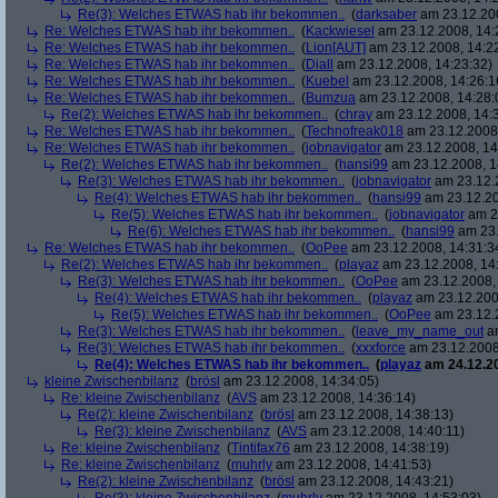
Re(3): Welches ETWAS hab ihr bekommen..
(
darksaber
am 23.12.200
Re: Welches ETWAS hab ihr bekommen..
(
Kackwiesel
am 23.12.2008, 14:
Re: Welches ETWAS hab ihr bekommen..
(
Lion[AUT]
am 23.12.2008, 14:2
Re: Welches ETWAS hab ihr bekommen..
(
Diall
am 23.12.2008, 14:23:32)
Re: Welches ETWAS hab ihr bekommen..
(
Kuebel
am 23.12.2008, 14:26:1
Re: Welches ETWAS hab ihr bekommen..
(
Bumzua
am 23.12.2008, 14:28:
Re(2): Welches ETWAS hab ihr bekommen..
(
chray
am 23.12.2008, 14:
Re: Welches ETWAS hab ihr bekommen..
(
Technofreak018
am 23.12.2008,
Re: Welches ETWAS hab ihr bekommen..
(
jobnavigator
am 23.12.2008, 14
Re(2): Welches ETWAS hab ihr bekommen..
(
hansi99
am 23.12.2008, 1
Re(3): Welches ETWAS hab ihr bekommen..
(
jobnavigator
am 23.12.2
Re(4): Welches ETWAS hab ihr bekommen..
(
hansi99
am 23.12.20
Re(5): Welches ETWAS hab ihr bekommen..
(
jobnavigator
am 23
Re(6): Welches ETWAS hab ihr bekommen..
(
hansi99
am 23.
Re: Welches ETWAS hab ihr bekommen..
(
OoPee
am 23.12.2008, 14:31:3
Re(2): Welches ETWAS hab ihr bekommen..
(
playaz
am 23.12.2008, 14
Re(3): Welches ETWAS hab ihr bekommen..
(
OoPee
am 23.12.2008, 
Re(4): Welches ETWAS hab ihr bekommen..
(
playaz
am 23.12.200
Re(5): Welches ETWAS hab ihr bekommen..
(
OoPee
am 23.12.2
Re(3): Welches ETWAS hab ihr bekommen..
(
leave_my_name_out
am
Re(3): Welches ETWAS hab ihr bekommen..
(
xxxforce
am 23.12.2008
Re(4): Welches ETWAS hab ihr bekommen..
(
playaz
am 24.12.20
kleine Zwischenbilanz
(
brösl
am 23.12.2008, 14:34:05)
Re: kleine Zwischenbilanz
(
AVS
am 23.12.2008, 14:36:14)
Re(2): kleine Zwischenbilanz
(
brösl
am 23.12.2008, 14:38:13)
Re(3): kleine Zwischenbilanz
(
AVS
am 23.12.2008, 14:40:11)
Re: kleine Zwischenbilanz
(
Tintifax76
am 23.12.2008, 14:38:19)
Re: kleine Zwischenbilanz
(
muhrly
am 23.12.2008, 14:41:53)
Re(2): kleine Zwischenbilanz
(
brösl
am 23.12.2008, 14:43:21)