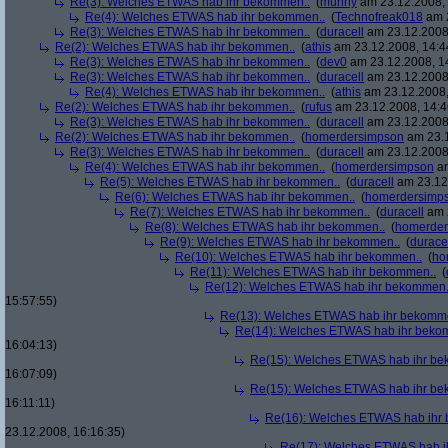
Re(3): Welches ETWAS hab ihr bekommen..
(
muhrly
am 23.12.2008, 
Re(4): Welches ETWAS hab ihr bekommen..
(
Technofreak018
am 2
Re(3): Welches ETWAS hab ihr bekommen..
(
duracell
am 23.12.2008,
Re(2): Welches ETWAS hab ihr bekommen..
(
athis
am 23.12.2008, 14:4
Re(3): Welches ETWAS hab ihr bekommen..
(
dev0
am 23.12.2008, 1
Re(3): Welches ETWAS hab ihr bekommen..
(
duracell
am 23.12.2008,
Re(4): Welches ETWAS hab ihr bekommen..
(
athis
am 23.12.2008,
Re(2): Welches ETWAS hab ihr bekommen..
(
rufus
am 23.12.2008, 14:4
Re(3): Welches ETWAS hab ihr bekommen..
(
duracell
am 23.12.2008,
Re(2): Welches ETWAS hab ihr bekommen..
(
homerdersimpson
am 23.1
Re(3): Welches ETWAS hab ihr bekommen..
(
duracell
am 23.12.2008,
Re(4): Welches ETWAS hab ihr bekommen..
(
homerdersimpson
am
Re(5): Welches ETWAS hab ihr bekommen..
(
duracell
am 23.12.
Re(6): Welches ETWAS hab ihr bekommen..
(
homerdersimp
Re(7): Welches ETWAS hab ihr bekommen..
(
duracell
am 2
Re(8): Welches ETWAS hab ihr bekommen..
(
homerder
Re(9): Welches ETWAS hab ihr bekommen..
(
durace
Re(10): Welches ETWAS hab ihr bekommen..
(
ho
Re(11): Welches ETWAS hab ihr bekommen..
(
Re(12): Welches ETWAS hab ihr bekommen.
15:57:55)
Re(13): Welches ETWAS hab ihr bekomm
Re(14): Welches ETWAS hab ihr beko
16:04:13)
Re(15): Welches ETWAS hab ihr be
16:07:09)
Re(15): Welches ETWAS hab ihr be
16:11:11)
Re(16): Welches ETWAS hab ihr
23.12.2008, 16:16:35)
Re(17): Welches ETWAS hab i