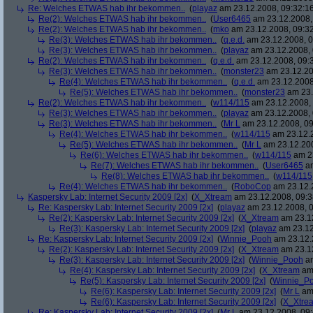
Re: Welches ETWAS hab ihr bekommen..
(
playaz
am 23.12.2008, 09:32:1
Re(2): Welches ETWAS hab ihr bekommen..
(
User6465
am 23.12.2008,
Re(2): Welches ETWAS hab ihr bekommen..
(
mko
am 23.12.2008, 09:32
Re(3): Welches ETWAS hab ihr bekommen..
(
q.e.d.
am 23.12.2008, 0
Re(3): Welches ETWAS hab ihr bekommen..
(
playaz
am 23.12.2008, 
Re(2): Welches ETWAS hab ihr bekommen..
(
q.e.d.
am 23.12.2008, 09:
Re(3): Welches ETWAS hab ihr bekommen..
(
monster23
am 23.12.20
Re(4): Welches ETWAS hab ihr bekommen..
(
q.e.d.
am 23.12.2008
Re(5): Welches ETWAS hab ihr bekommen..
(
monster23
am 23.
Re(2): Welches ETWAS hab ihr bekommen..
(
w114/115
am 23.12.2008, 
Re(3): Welches ETWAS hab ihr bekommen..
(
playaz
am 23.12.2008, 
Re(3): Welches ETWAS hab ihr bekommen..
(
Mr L
am 23.12.2008, 09
Re(4): Welches ETWAS hab ihr bekommen..
(
w114/115
am 23.12.2
Re(5): Welches ETWAS hab ihr bekommen..
(
Mr L
am 23.12.200
Re(6): Welches ETWAS hab ihr bekommen..
(
w114/115
am 23
Re(7): Welches ETWAS hab ihr bekommen..
(
User6465
am
Re(8): Welches ETWAS hab ihr bekommen..
(
w114/115
Re(4): Welches ETWAS hab ihr bekommen..
(
RoboCop
am 23.12.2
Kaspersky Lab: Internet Security 2009 [2x]
(
X_Xtream
am 23.12.2008, 09:3
Re: Kaspersky Lab: Internet Security 2009 [2x]
(
playaz
am 23.12.2008, 0
Re(2): Kaspersky Lab: Internet Security 2009 [2x]
(
X_Xtream
am 23.12
Re(3): Kaspersky Lab: Internet Security 2009 [2x]
(
playaz
am 23.12
Re: Kaspersky Lab: Internet Security 2009 [2x]
(
Winnie_Pooh
am 23.12.
Re(2): Kaspersky Lab: Internet Security 2009 [2x]
(
X_Xtream
am 23.12
Re(3): Kaspersky Lab: Internet Security 2009 [2x]
(
Winnie_Pooh
am
Re(4): Kaspersky Lab: Internet Security 2009 [2x]
(
X_Xtream
am 
Re(5): Kaspersky Lab: Internet Security 2009 [2x]
(
Winnie_P
Re(6): Kaspersky Lab: Internet Security 2009 [2x]
(
Mr L
am 
Re(6): Kaspersky Lab: Internet Security 2009 [2x]
(
X_Xtre
Re: Kaspersky Lab: Internet Security 2009 [2x]
(
Mr L
am 23.12.2008, 09: