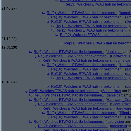
Re(12): Welches ETWAS hab ihr bekommen.
Re(13): Welches ETWAS hab ihr bekomm
21:40:27)
Re(9): Welches ETWAS hab ihr bekommen..
(
homete
Re(10): Welches ETWAS hab ihr bekommen..
(
Arr
Re(10): Welches ETWAS hab ihr bekommen..
(
De
Re(11): Welches ETWAS hab ihr bekommen..
(
Re(11): Welches ETWAS hab ihr bekommen..
(
Re(12): Welches ETWAS hab ihr bekommen.
21:12:28)
Re(13): Welches ETWAS hab ihr bekom
12:31:20)
Re(6): Welches ETWAS hab ihr bekommen..
(
danielcart
am 2
Re(7): Welches ETWAS hab ihr bekommen..
(
Hardware_C
Re(8): Welches ETWAS hab ihr bekommen..
(
danielcar
Re(9): Welches ETWAS hab ihr bekommen..
(
Hardw
Re(10): Welches ETWAS hab ihr bekommen..
(
[D
Re(10): Welches ETWAS hab ihr bekommen..
(
da
Re(11): Welches ETWAS hab ihr bekommen..
(
18:18:04)
Re(10): Welches ETWAS hab ihr bekommen..
(
bo
Re(5): Welches ETWAS hab ihr bekommen..
(
Silent_Razr
am 21
Re(6): Welches ETWAS hab ihr bekommen..
(
danielcart
am 2
Re(6): Welches ETWAS hab ihr bekommen..
(
Hardware_Cra
Re(7): Welches ETWAS hab ihr bekommen..
(
Silent_Razr
Re(8): Welches ETWAS hab ihr bekommen..
(
Hardwar
Re(9): Welches ETWAS hab ihr bekommen..
(
Silent
Re(10): Welches ETWAS hab ihr bekommen..
(
Ha
Re(6): Welches ETWAS hab ihr bekommen..
(
laservision
am 2
Re(7): Welches ETWAS hab ihr bekommen..
(
danielcart
am
Re(8): Welches ETWAS hab ihr bekommen..
(
user1822