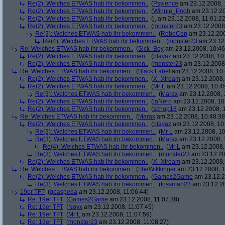
Re(2): Welches ETWAS hab ihr bekommen..
(
Psylence
am 23.12.2008, 
Re(2): Welches ETWAS hab ihr bekommen..
(
Winnie_Pooh
am 23.12.20
Re(2): Welches ETWAS hab ihr bekommen..
(
j.
am 23.12.2008, 11:01:22
Re(2): Welches ETWAS hab ihr bekommen..
(
monster23
am 23.12.2008,
Re(3): Welches ETWAS hab ihr bekommen..
(
RoboCop
am 23.12.200
Re(4): Welches ETWAS hab ihr bekommen..
(
monster23
am 23.12.
Re: Welches ETWAS hab ihr bekommen..
(
Sick_Boy
am 23.12.2008, 10:46
Re(2): Welches ETWAS hab ihr bekommen..
(
playaz
am 23.12.2008, 10
Re(2): Welches ETWAS hab ihr bekommen..
(
monster23
am 23.12.2008,
Re: Welches ETWAS hab ihr bekommen..
(
Black Label
am 23.12.2008, 10:
Re(2): Welches ETWAS hab ihr bekommen..
(
X_Xtream
am 23.12.2008,
Re(2): Welches ETWAS hab ihr bekommen..
(
Mr L
am 23.12.2008, 10:4
Re(3): Welches ETWAS hab ihr bekommen..
(
Marax
am 23.12.2008, 
Re(2): Welches ETWAS hab ihr bekommen..
(
taNero
am 23.12.2008, 10
Re(2): Welches ETWAS hab ihr bekommen..
(
schop18
am 23.12.2008, 1
Re: Welches ETWAS hab ihr bekommen..
(
Marax
am 23.12.2008, 10:48:38
Re(2): Welches ETWAS hab ihr bekommen..
(
playaz
am 23.12.2008, 10
Re(3): Welches ETWAS hab ihr bekommen..
(
Mr L
am 23.12.2008, 10
Re(3): Welches ETWAS hab ihr bekommen..
(
Marax
am 23.12.2008, 
Re(4): Welches ETWAS hab ihr bekommen..
(
Mr L
am 23.12.2008,
Re(3): Welches ETWAS hab ihr bekommen..
(
monster23
am 23.12.20
Re(2): Welches ETWAS hab ihr bekommen..
(
X_Xtream
am 23.12.2008,
Re: Welches ETWAS hab ihr bekommen..
(
TheWikkinger
am 23.12.2008, 1
Re(2): Welches ETWAS hab ihr bekommen..
(
Games2Game
am 23.12.2
Re(3): Welches ETWAS hab ihr bekommen..
(
fossman23
am 23.12.20
19er TFT
(
goaspeda
am 23.12.2008, 11:06:44)
Re: 19er TFT
(
Games2Game
am 23.12.2008, 11:07:38)
Re: 19er TFT
(
Noyx
am 23.12.2008, 11:07:45)
Re: 19er TFT
(
Mr L
am 23.12.2008, 11:07:59)
Re: 19er TFT
(
monster23
am 23.12.2008, 11:08:27)