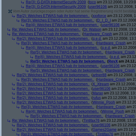
Re(3): G-DATA InternetSecurity 2009
(
toco
am 23.12.2008, 13:23:0
Re(3): G-DATA InternetSecurity 2009
(
user96106
am 23.12.2008, 1
Vom Autor zurückgezogen oder Autor hat seine Registrierung nicht bestätig
Re(2): Welches ETWAS hab ihr bekommen..
(
xxxforce
am 23.12.2008, 1
Re(3): Welches ETWAS hab ihr bekommen..
(
D_I_D_I
am 23.12.2008
Re(4): Welches ETWAS hab ihr bekommen..
(
user96106
am 23.12.
Re: Welches ETWAS hab ihr bekommen..
(
Dr. Watson
am 23.12.2008, 13:2
Re: Welches ETWAS hab ihr bekommen..
(
Hardware_Crash
am 23.12.2008
Re(2): Welches ETWAS hab ihr bekommen..
(
q.e.d.
am 23.12.2008, 13:
Re(3): Welches ETWAS hab ihr bekommen..
(
Hardware_Crash
am 23
Re(4): Welches ETWAS hab ihr bekommen..
(
q.e.d.
am 23.12.2008
Re(5): Welches ETWAS hab ihr bekommen..
(
Hardware_Crash
Re(6): Welches ETWAS hab ihr bekommen..
(
q.e.d.
am 23.12
Re(5): Welches ETWAS hab ihr bekommen..
(
RevX
am 24.12.
Re(4): Welches ETWAS hab ihr bekommen..
(
user96106
am 23.12.
Re(5): Welches ETWAS hab ihr bekommen..
(
Hardware_Crash
Re(2): Welches ETWAS hab ihr bekommen..
(
artner88
am 23.12.2008, 1
Re(3): Welches ETWAS hab ihr bekommen..
(
Hardware_Crash
am 23
Re(2): Welches ETWAS hab ihr bekommen..
(
X_Xtream
am 23.12.2008,
Re(2): Welches ETWAS hab ihr bekommen..
(
user96106
am 23.12.2008,
Re(2): Welches ETWAS hab ihr bekommen..
(
Marax
am 23.12.2008, 13:
Re(2): Welches ETWAS hab ihr bekommen..
(
rufus
am 23.12.2008, 13:3
Re(2): Welches ETWAS hab ihr bekommen..
(
Winnie_Pooh
am 23.12.20
Re(3): Welches ETWAS hab ihr bekommen..
(
Hardware_Crash
am 23
Re(4): Welches ETWAS hab ihr bekommen..
(
Winnie_Pooh
am 23.
Re(5): Welches ETWAS hab ihr bekommen..
(
Hardware_Crash
Re: Welches ETWAS hab ihr bekommen..
(
Tintifax76
am 23.12.2008, 13:35
Re(2): Welches ETWAS hab ihr bekommen..
(
user96106
am 23.12.2008,
Re(2): Welches ETWAS hab ihr bekommen..
(
Games2Game
am 23.12.2
Re(3): Welches ETWAS hab ihr bekommen..
(
Tintifax76
am 23.12.200