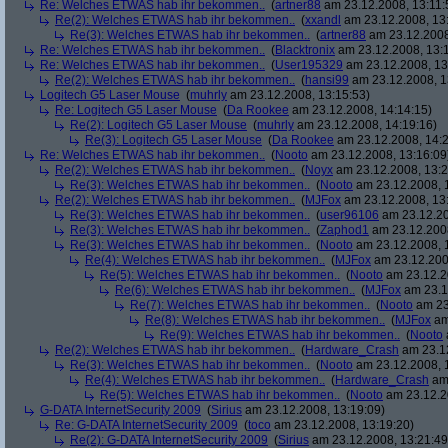
Re: Welches ETWAS hab ihr bekommen..
(
artner88
am 23.12.2008, 13:11:
Re(2): Welches ETWAS hab ihr bekommen..
(
xxandl
am 23.12.2008, 13
Re(3): Welches ETWAS hab ihr bekommen..
(
artner88
am 23.12.2008
Re: Welches ETWAS hab ihr bekommen..
(
Blacktronix
am 23.12.2008, 13:
Re: Welches ETWAS hab ihr bekommen..
(
User195329
am 23.12.2008, 13
Re(2): Welches ETWAS hab ihr bekommen..
(
hansi99
am 23.12.2008, 1
Logitech G5 Laser Mouse
(
muhrly
am 23.12.2008, 13:15:53)
Re: Logitech G5 Laser Mouse
(
Da Rookee
am 23.12.2008, 14:14:15)
Re(2): Logitech G5 Laser Mouse
(
muhrly
am 23.12.2008, 14:19:16)
Re(3): Logitech G5 Laser Mouse
(
Da Rookee
am 23.12.2008, 14:2
Re: Welches ETWAS hab ihr bekommen..
(
Nooto
am 23.12.2008, 13:16:09
Re(2): Welches ETWAS hab ihr bekommen..
(
Noyx
am 23.12.2008, 13:2
Re(3): Welches ETWAS hab ihr bekommen..
(
Nooto
am 23.12.2008, 
Re(2): Welches ETWAS hab ihr bekommen..
(
MJFox
am 23.12.2008, 13
Re(3): Welches ETWAS hab ihr bekommen..
(
user96106
am 23.12.20
Re(3): Welches ETWAS hab ihr bekommen..
(
Zaphod1
am 23.12.2008
Re(3): Welches ETWAS hab ihr bekommen..
(
Nooto
am 23.12.2008, 
Re(4): Welches ETWAS hab ihr bekommen..
(
MJFox
am 23.12.200
Re(5): Welches ETWAS hab ihr bekommen..
(
Nooto
am 23.12.2
Re(6): Welches ETWAS hab ihr bekommen..
(
MJFox
am 23.1
Re(7): Welches ETWAS hab ihr bekommen..
(
Nooto
am 23
Re(8): Welches ETWAS hab ihr bekommen..
(
MJFox
am
Re(9): Welches ETWAS hab ihr bekommen..
(
Nooto
Re(2): Welches ETWAS hab ihr bekommen..
(
Hardware_Crash
am 23.12
Re(3): Welches ETWAS hab ihr bekommen..
(
Nooto
am 23.12.2008, 
Re(4): Welches ETWAS hab ihr bekommen..
(
Hardware_Crash
am 
Re(5): Welches ETWAS hab ihr bekommen..
(
Nooto
am 23.12.2
G-DATA InternetSecurity 2009
(
Sirius
am 23.12.2008, 13:19:09)
Re: G-DATA InternetSecurity 2009
(
toco
am 23.12.2008, 13:19:20)
Re(2): G-DATA InternetSecurity 2009
(
Sirius
am 23.12.2008, 13:21:49