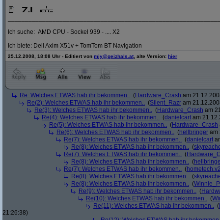
_____________________________________________________________
Ich suche: AMD CPU - Sockel 939 - .... X2
Ich biete: Dell Axim X51v + TomTom BT Navigation
25.12.2008, 18:08 Uhr - Editiert von
mjy@geizhals.at
, alte Version:
hier
Re: Welches ETWAS hab ihr bekommen..
(
Hardware_Crash
am 21.12.2008
Re(2): Welches ETWAS hab ihr bekommen..
(
Silent_Razr
am 21.12.2008
Re(3): Welches ETWAS hab ihr bekommen..
(
Hardware_Crash
am 21
Re(4): Welches ETWAS hab ihr bekommen..
(
danielcart
am 21.12.
Re(5): Welches ETWAS hab ihr bekommen..
(
Hardware_Crash
Re(6): Welches ETWAS hab ihr bekommen..
(
hellbringer
am 2
Re(7): Welches ETWAS hab ihr bekommen..
(
danielcart
am
Re(8): Welches ETWAS hab ihr bekommen..
(
skyreach
Re(7): Welches ETWAS hab ihr bekommen..
(
Hardware_C
Re(8): Welches ETWAS hab ihr bekommen..
(
hellbring
Re(7): Welches ETWAS hab ihr bekommen..
(
hometech.v2
Re(8): Welches ETWAS hab ihr bekommen..
(
skyreach
Re(8): Welches ETWAS hab ihr bekommen..
(
Winnie_
Re(9): Welches ETWAS hab ihr bekommen..
(
Hardw
Re(10): Welches ETWAS hab ihr bekommen..
(
Wi
Re(11): Welches ETWAS hab ihr bekommen..
(
21:26:38)