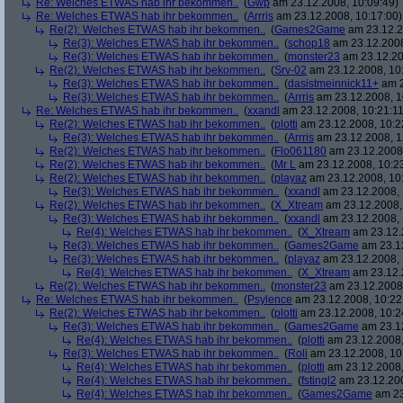
Re: Welches ETWAS hab ihr bekommen..
(
Gwp
am 23.12.2008, 10:09:49)
Re: Welches ETWAS hab ihr bekommen..
(
Arrris
am 23.12.2008, 10:17:00)
Re(2): Welches ETWAS hab ihr bekommen..
(
Games2Game
am 23.12.2
Re(3): Welches ETWAS hab ihr bekommen..
(
schop18
am 23.12.2008
Re(3): Welches ETWAS hab ihr bekommen..
(
monster23
am 23.12.20
Re(2): Welches ETWAS hab ihr bekommen..
(
Srv-02
am 23.12.2008, 10
Re(3): Welches ETWAS hab ihr bekommen..
(
dasistmeinnick11+
am 2
Re(3): Welches ETWAS hab ihr bekommen..
(
Arrris
am 23.12.2008, 1
Re: Welches ETWAS hab ihr bekommen..
(
xxandl
am 23.12.2008, 10:21:11
Re(2): Welches ETWAS hab ihr bekommen..
(
plotti
am 23.12.2008, 10:2
Re(3): Welches ETWAS hab ihr bekommen..
(
Arrris
am 23.12.2008, 1
Re(2): Welches ETWAS hab ihr bekommen..
(
Flo061180
am 23.12.2008,
Re(2): Welches ETWAS hab ihr bekommen..
(
Mr L
am 23.12.2008, 10:2
Re(2): Welches ETWAS hab ihr bekommen..
(
playaz
am 23.12.2008, 10
Re(3): Welches ETWAS hab ihr bekommen..
(
xxandl
am 23.12.2008, 
Re(2): Welches ETWAS hab ihr bekommen..
(
X_Xtream
am 23.12.2008,
Re(3): Welches ETWAS hab ihr bekommen..
(
xxandl
am 23.12.2008, 
Re(4): Welches ETWAS hab ihr bekommen..
(
X_Xtream
am 23.12.
Re(3): Welches ETWAS hab ihr bekommen..
(
Games2Game
am 23.12
Re(3): Welches ETWAS hab ihr bekommen..
(
playaz
am 23.12.2008, 
Re(4): Welches ETWAS hab ihr bekommen..
(
X_Xtream
am 23.12.
Re(2): Welches ETWAS hab ihr bekommen..
(
monster23
am 23.12.2008,
Re: Welches ETWAS hab ihr bekommen..
(
Psylence
am 23.12.2008, 10:22
Re(2): Welches ETWAS hab ihr bekommen..
(
plotti
am 23.12.2008, 10:2
Re(3): Welches ETWAS hab ihr bekommen..
(
Games2Game
am 23.12
Re(4): Welches ETWAS hab ihr bekommen..
(
plotti
am 23.12.2008,
Re(3): Welches ETWAS hab ihr bekommen..
(
Roli
am 23.12.2008, 10
Re(4): Welches ETWAS hab ihr bekommen..
(
plotti
am 23.12.2008,
Re(4): Welches ETWAS hab ihr bekommen..
(
fstingl2
am 23.12.200
Re(4): Welches ETWAS hab ihr bekommen..
(
Games2Game
am 23