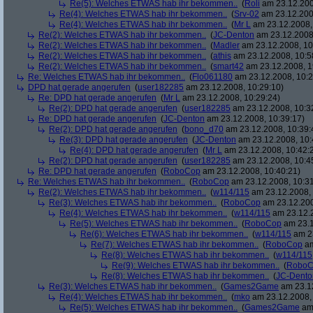
Re(5): Welches ETWAS hab ihr bekommen..
(
Roli
am 23.12.200
Re(4): Welches ETWAS hab ihr bekommen..
(
Srv-02
am 23.12.200
Re(4): Welches ETWAS hab ihr bekommen..
(
Mr L
am 23.12.2008,
Re(2): Welches ETWAS hab ihr bekommen..
(
JC-Denton
am 23.12.2008,
Re(2): Welches ETWAS hab ihr bekommen..
(
Madler
am 23.12.2008, 10
Re(2): Welches ETWAS hab ihr bekommen..
(
athis
am 23.12.2008, 10:5
Re(2): Welches ETWAS hab ihr bekommen..
(
smart42
am 23.12.2008, 1
Re: Welches ETWAS hab ihr bekommen..
(
Flo061180
am 23.12.2008, 10:2
DPD hat gerade angerufen
(
user182285
am 23.12.2008, 10:29:10)
Re: DPD hat gerade angerufen
(
Mr L
am 23.12.2008, 10:29:24)
Re(2): DPD hat gerade angerufen
(
user182285
am 23.12.2008, 10:3
Re: DPD hat gerade angerufen
(
JC-Denton
am 23.12.2008, 10:39:17)
Re(2): DPD hat gerade angerufen
(
bono_d70
am 23.12.2008, 10:39:
Re(3): DPD hat gerade angerufen
(
JC-Denton
am 23.12.2008, 10:
Re(4): DPD hat gerade angerufen
(
Mr L
am 23.12.2008, 10:42:
Re(2): DPD hat gerade angerufen
(
user182285
am 23.12.2008, 10:4
Re: DPD hat gerade angerufen
(
RoboCop
am 23.12.2008, 10:40:21)
Re: Welches ETWAS hab ihr bekommen..
(
RoboCop
am 23.12.2008, 10:31
Re(2): Welches ETWAS hab ihr bekommen..
(
w114/115
am 23.12.2008, 
Re(3): Welches ETWAS hab ihr bekommen..
(
RoboCop
am 23.12.200
Re(4): Welches ETWAS hab ihr bekommen..
(
w114/115
am 23.12.2
Re(5): Welches ETWAS hab ihr bekommen..
(
RoboCop
am 23.1
Re(6): Welches ETWAS hab ihr bekommen..
(
w114/115
am 23
Re(7): Welches ETWAS hab ihr bekommen..
(
RoboCop
am
Re(8): Welches ETWAS hab ihr bekommen..
(
w114/115
Re(9): Welches ETWAS hab ihr bekommen..
(
RoboC
Re(8): Welches ETWAS hab ihr bekommen..
(
JC-Dento
Re(3): Welches ETWAS hab ihr bekommen..
(
Games2Game
am 23.12
Re(4): Welches ETWAS hab ihr bekommen..
(
mko
am 23.12.2008, 
Re(5): Welches ETWAS hab ihr bekommen..
(
Games2Game
am 