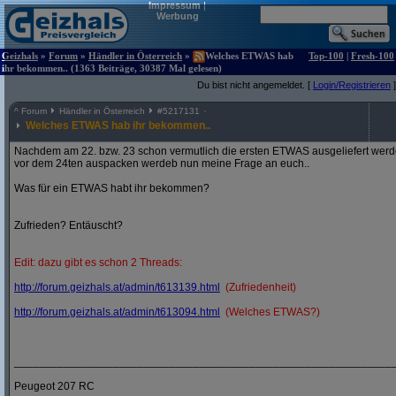
Impressum
|
Werbung
Geizhals
»
Forum
»
Händler in Österreich
»
Welches ETWAS hab
Top-100
|
Fresh-100
ihr bekommen.. (1363 Beiträge, 30387 Mal gelesen)
Du bist nicht angemeldet. [
Login/Registrieren
]
^
Forum
Händler in Österreich
#
5217131
Welches ETWAS hab ihr bekommen..
Nachdem am 22. bzw. 23 schon vermutlich die ersten ETWAS ausgeliefert werden
vor dem 24ten auspacken werdeb nun meine Frage an euch..
Was für ein ETWAS habt ihr bekommen?
Zufrieden? Entäuscht?
Edit: dazu gibt es schon 2 Threads:
http:/
/
forum.geizhals.at/
admin/
t613139.html
(Zufriedenheit)
http:/
/
forum.geizhals.at/
admin/
t613094.html
(Welches ETWAS?)
_____________________________________________________________
Peugeot 207 RC