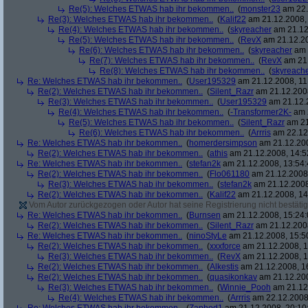
Re(5): Welches ETWAS hab ihr bekommen..
(
monster23
am 22.
Re(3): Welches ETWAS hab ihr bekommen..
(
Kalif22
am 21.12.2008, 
Re(4): Welches ETWAS hab ihr bekommen..
(
skyreacher
am 21.12
Re(5): Welches ETWAS hab ihr bekommen..
(
RevX
am 21.12.20
Re(6): Welches ETWAS hab ihr bekommen..
(
skyreacher
am 
Re(7): Welches ETWAS hab ihr bekommen..
(
RevX
am 21.
Re(8): Welches ETWAS hab ihr bekommen..
(
skyreach
Re: Welches ETWAS hab ihr bekommen..
(
User195329
am 21.12.2008, 11
Re(2): Welches ETWAS hab ihr bekommen..
(
Silent_Razr
am 21.12.2008
Re(3): Welches ETWAS hab ihr bekommen..
(
User195329
am 21.12.2
Re(4): Welches ETWAS hab ihr bekommen..
(
-Transformer2K-
am 2
Re(5): Welches ETWAS hab ihr bekommen..
(
Silent_Razr
am 21
Re(6): Welches ETWAS hab ihr bekommen..
(
Arrris
am 22.12.
Re: Welches ETWAS hab ihr bekommen..
(
homerdersimpson
am 21.12.200
Re(2): Welches ETWAS hab ihr bekommen..
(
athis
am 21.12.2008, 14:5
Re: Welches ETWAS hab ihr bekommen..
(
stefan2k
am 21.12.2008, 13:54:
Re(2): Welches ETWAS hab ihr bekommen..
(
Flo061180
am 21.12.2008,
Re(3): Welches ETWAS hab ihr bekommen..
(
stefan2k
am 21.12.2008
Re(2): Welches ETWAS hab ihr bekommen..
(
Kalif22
am 21.12.2008, 14
Vom Autor zurückgezogen oder Autor hat seine Registrierung nicht bestätig
Re: Welches ETWAS hab ihr bekommen..
(
Burnsen
am 21.12.2008, 15:24:
Re(2): Welches ETWAS hab ihr bekommen..
(
Silent_Razr
am 21.12.2008
Re: Welches ETWAS hab ihr bekommen..
(
ninoStyLe
am 21.12.2008, 15:5
Re(2): Welches ETWAS hab ihr bekommen..
(
xxxforce
am 21.12.2008, 1
Re(3): Welches ETWAS hab ihr bekommen..
(
RevX
am 21.12.2008, 1
Re(2): Welches ETWAS hab ihr bekommen..
(
Alkestis
am 21.12.2008, 1
Re(2): Welches ETWAS hab ihr bekommen..
(
quasikonkav
am 21.12.200
Re(3): Welches ETWAS hab ihr bekommen..
(
Winnie_Pooh
am 21.12.
Re(4): Welches ETWAS hab ihr bekommen..
(
Arrris
am 22.12.2008,