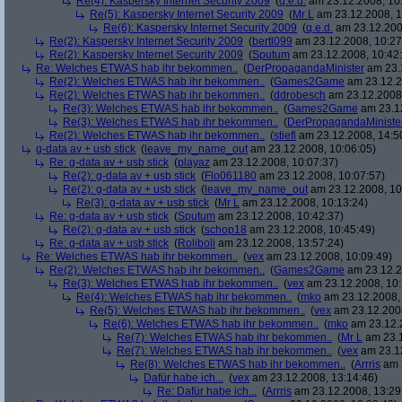
Re(4): Kaspersky Internet Security 2009
(
q.e.d.
am 23.12.2008, 10
Re(5): Kaspersky Internet Security 2009
(
Mr L
am 23.12.2008, 1
Re(6): Kaspersky Internet Security 2009
(
q.e.d.
am 23.12.200
Re(2): Kaspersky Internet Security 2009
(
bertl099
am 23.12.2008, 10:27
Re(2): Kaspersky Internet Security 2009
(
Sputum
am 23.12.2008, 10:42
Re: Welches ETWAS hab ihr bekommen..
(
DerPropagandaMinister
am 23.1
Re(2): Welches ETWAS hab ihr bekommen..
(
Games2Game
am 23.12.2
Re(2): Welches ETWAS hab ihr bekommen..
(
ddrobesch
am 23.12.2008,
Re(3): Welches ETWAS hab ihr bekommen..
(
Games2Game
am 23.12
Re(3): Welches ETWAS hab ihr bekommen..
(
DerPropagandaMiniste
Re(2): Welches ETWAS hab ihr bekommen..
(
stiefl
am 23.12.2008, 14:5
g-data av + usb stick
(
leave_my_name_out
am 23.12.2008, 10:06:05)
Re: g-data av + usb stick
(
playaz
am 23.12.2008, 10:07:37)
Re(2): g-data av + usb stick
(
Flo061180
am 23.12.2008, 10:07:57)
Re(2): g-data av + usb stick
(
leave_my_name_out
am 23.12.2008, 10
Re(3): g-data av + usb stick
(
Mr L
am 23.12.2008, 10:13:24)
Re: g-data av + usb stick
(
Sputum
am 23.12.2008, 10:42:37)
Re(2): g-data av + usb stick
(
schop18
am 23.12.2008, 10:45:49)
Re: g-data av + usb stick
(
Roliboli
am 23.12.2008, 13:57:24)
Re: Welches ETWAS hab ihr bekommen..
(
vex
am 23.12.2008, 10:09:49)
Re(2): Welches ETWAS hab ihr bekommen..
(
Games2Game
am 23.12.2
Re(3): Welches ETWAS hab ihr bekommen..
(
vex
am 23.12.2008, 10:
Re(4): Welches ETWAS hab ihr bekommen..
(
mko
am 23.12.2008, 
Re(5): Welches ETWAS hab ihr bekommen..
(
vex
am 23.12.2008
Re(6): Welches ETWAS hab ihr bekommen..
(
mko
am 23.12.2
Re(7): Welches ETWAS hab ihr bekommen..
(
Mr L
am 23.1
Re(7): Welches ETWAS hab ihr bekommen..
(
vex
am 23.12
Re(8): Welches ETWAS hab ihr bekommen..
(
Arrris
am 2
Dafür habe ich...
(
vex
am 23.12.2008, 13:14:46)
Re: Dafür habe ich...
(
Arrris
am 23.12.2008, 13:29