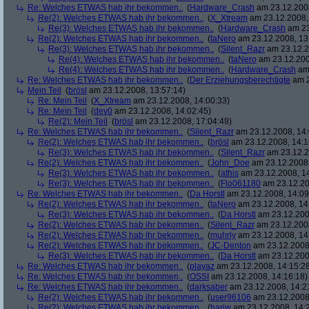
Re: Welches ETWAS hab ihr bekommen..
(
Hardware_Crash
am 23.12.2008
Re(2): Welches ETWAS hab ihr bekommen..
(
X_Xtream
am 23.12.2008,
Re(3): Welches ETWAS hab ihr bekommen..
(
Hardware_Crash
am 23
Re(2): Welches ETWAS hab ihr bekommen..
(
taNero
am 23.12.2008, 13
Re(3): Welches ETWAS hab ihr bekommen..
(
Silent_Razr
am 23.12.2
Re(4): Welches ETWAS hab ihr bekommen..
(
taNero
am 23.12.200
Re(4): Welches ETWAS hab ihr bekommen..
(
Hardware_Crash
am 
Re: Welches ETWAS hab ihr bekommen..
(
Der Erziehungsberechtigte
am 2
Mein Teil
(
brösl
am 23.12.2008, 13:57:14)
Re: Mein Teil
(
X_Xtream
am 23.12.2008, 14:00:33)
Re: Mein Teil
(
dev0
am 23.12.2008, 14:02:45)
Re(2): Mein Teil
(
brösl
am 23.12.2008, 17:04:49)
Re: Welches ETWAS hab ihr bekommen..
(
Silent_Razr
am 23.12.2008, 14:
Re(2): Welches ETWAS hab ihr bekommen..
(
brösl
am 23.12.2008, 14:1
Re(3): Welches ETWAS hab ihr bekommen..
(
Silent_Razr
am 23.12.2
Re(2): Welches ETWAS hab ihr bekommen..
(
John_Doe
am 23.12.2008,
Re(3): Welches ETWAS hab ihr bekommen..
(
athis
am 23.12.2008, 14
Re(3): Welches ETWAS hab ihr bekommen..
(
Flo061180
am 23.12.20
Re: Welches ETWAS hab ihr bekommen..
(
Da Horstl
am 23.12.2008, 14:09
Re(2): Welches ETWAS hab ihr bekommen..
(
taNero
am 23.12.2008, 14
Re(3): Welches ETWAS hab ihr bekommen..
(
Da Horstl
am 23.12.200
Re(2): Welches ETWAS hab ihr bekommen..
(
Silent_Razr
am 23.12.2008
Re(2): Welches ETWAS hab ihr bekommen..
(
muhrly
am 23.12.2008, 14
Re(2): Welches ETWAS hab ihr bekommen..
(
JC-Denton
am 23.12.2008,
Re(3): Welches ETWAS hab ihr bekommen..
(
Da Horstl
am 23.12.200
Re: Welches ETWAS hab ihr bekommen..
(
playaz
am 23.12.2008, 14:15:2
Re: Welches ETWAS hab ihr bekommen..
(
OSSI
am 23.12.2008, 14:16:18)
Re: Welches ETWAS hab ihr bekommen..
(
darksaber
am 23.12.2008, 14:2
Re(2): Welches ETWAS hab ihr bekommen..
(
user96106
am 23.12.2008,
Re(2): Welches ETWAS hab ihr bekommen..
(
hariw
am 23.12.2008, 14: