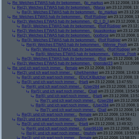
Re: Welches ETWAS hab ihr bekommen..
(
to_markus
am 23.12.2008, 13:3
Re(2): Welches ETWAS hab ihr bekommen..
(
Marax
am 23.12.2008, 13:
Re(3): Welches ETWAS hab ihr bekommen..
(
to_markus
am 23.12.20
Re: Welches ETWAS hab ihr bekommen..
(
Rolf Rüdiger
am 23.12.2008, 13
Re(2): Welches ETWAS hab ihr bekommen..
(
D_I_D_I
am 23.12.2008, 1
Re(3): Welches ETWAS hab ihr bekommen..
(
Rolf Rüdiger
am 23.12.
Re(2): Welches ETWAS hab ihr bekommen..
(
quasikonkav
am 23.12.200
Re(2): Welches ETWAS hab ihr bekommen..
(
xxxforce
am 23.12.2008, 1
Re(3): Welches ETWAS hab ihr bekommen..
(
Rolf Rüdiger
am 23.12.
Re(4): Welches ETWAS hab ihr bekommen..
(
Winnie_Pooh
am 23.
Re(5): Welches ETWAS hab ihr bekommen..
(
Rolf Rüdiger
am 2
Re(6): Welches ETWAS hab ihr bekommen..
(
Winnie_Pooh
a
Re(3): Welches ETWAS hab ihr bekommen..
(
Roli
am 23.12.2008, 16
Re(2): Welches ETWAS hab ihr bekommen..
(
monster23
am 23.12.2008,
Re: und ich wart noch immer...
(
female
am 23.12.2008, 13:39:03)
Re(2): und ich wart noch immer...
(
chefchemiker
am 23.12.2008, 13:43:3
Re(3): und ich wart noch immer...
(
[DUCK]Butcher
am 23.12.2008, 13
Re(3): und ich wart noch immer...
(
Harti
am 23.12.2008, 13:47:55)
Re(4): und ich wart noch immer...
(
User284
am 23.12.2008, 13:51:
Re(5): und ich wart noch immer...
(
Diall
am 23.12.2008, 13:54:5
Re(6): und ich wart noch immer...
(
Harti
am 23.12.2008, 13:5
Re(7): und ich wart noch immer...
(
User284
am 23.12.2008
Re(6): und ich wart noch immer...
(
User284
am 23.12.2008, 1
Re(7): und ich wart noch immer...
(
Diall
am 23.12.2008, 14
Re(3): und ich wart noch immer...
(
female
am 23.12.2008, 13:59:41)
Re(2): und ich wart noch immer...
(
muhrly
am 23.12.2008, 13:48:56)
Re(3): und ich wart noch immer...
(
Harti
am 23.12.2008, 13:49:32)
Re(4): und ich wart noch immer...
(
user96106
am 23.12.2008, 13:5
Re(4): und ich wart noch immer...
(
muhrly
am 23.12.2008, 13:53:03
Re(3): und ich wart noch immer...
(
female
am 23.12.2008, 13:58:37)