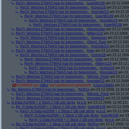
Re(2): Welches ETWAS hab ihr bekommen..
(
user96106
am 23.12.2008,
Re(3): Welches ETWAS hab ihr bekommen..
(
schop18
am 23.12.2008
Re(3): Welches ETWAS hab ihr bekommen..
(
monster23
am 23.12.20
Re(4): Welches ETWAS hab ihr bekommen..
(
user96106
am 23.12.
Re(5): Welches ETWAS hab ihr bekommen..
(
monster23
am 23.
Re(6): Welches ETWAS hab ihr bekommen..
(
user96106
am 2
Re(2): Welches ETWAS hab ihr bekommen..
(
Atomicman
am 23.12.2008
Re(2): Welches ETWAS hab ihr bekommen..
(
Mikey123
am 23.12.2008, 
Re(3): Welches ETWAS hab ihr bekommen..
(
bigpower
am 23.12.200
Re(2): Welches ETWAS hab ihr bekommen..
(
Silent_Razr
am 23.12.2008
Re(3): Welches ETWAS hab ihr bekommen..
(
monster23
am 23.12.20
Re(2): Welches ETWAS hab ihr bekommen..
(
mko
am 23.12.2008, 11:31
Re(3): Welches ETWAS hab ihr bekommen..
(
schop18
am 23.12.2008
Re(4): Welches ETWAS hab ihr bekommen..
(
mko
am 23.12.2008, 
Re(4): Welches ETWAS hab ihr bekommen..
(
Mikey123
am 23.12.2
Re(5): Welches ETWAS hab ihr bekommen..
(
schop18
am 23.12
Re(5): Welches ETWAS hab ihr bekommen..
(
monster23
am 23.
Re(2): Welches ETWAS hab ihr bekommen..
(
Winnie_Pooh
am 23.12.20
Re(2): Welches ETWAS hab ihr bekommen..
(
monster23
am 23.12.2008,
PLONKED von
mtths
: auf userwunsch geloescht
(
User128884
am 23.12
Re: Welches ETWAS hab ihr bekommen..
(
MJFox
am 23.12.2008, 11:36:54
Re(2): Welches ETWAS hab ihr bekommen..
(
Winnie_Pooh
am 23.12.20
Re(2): Welches ETWAS hab ihr bekommen..
(
monster23
am 23.12.2008,
G Data Av2009 + 2 Stück 2 GB usb sticks
(
q.e.d.
am 23.12.2008, 11:40:12)
Re: G Data Av2009 + 2 Stück 2 GB usb sticks
(
user96106
am 23.12.2008
Re(2): G Data Av2009 + 2 Stück 2 GB usb sticks
(
q.e.d.
am 23.12.2008
Re(3): G Data Av2009 + 2 Stück 2 GB usb sticks
(
user96106
am 23.
Re(4): G Data Av2009 + 2 Stück 2 GB usb sticks
(
q.e.d.
am 23.12
Re: G Data Av2009 + 2 Stück 2 GB usb sticks
(
MJFox
am 23.12.2008, 11
Re(2): G Data Av2009 + 2 Stück 2 GB usb sticks
(
q.e.d.
am 23.12.2008