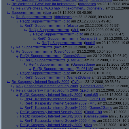
Re: Welches ETWAS hab ihr bekommen..
(
ddrobesch
am 23.12.2008, 09:4
Re(2): Welches ETWAS hab ihr bekommen..
(
monster23
am 23.12.2008,
Supperrrrrrrrrrrrrrrrr
(
dizo
am 23.12.2008, 09:48:09)
Re: Supperrrrrrrrrrrrrrrrr
(
ddrobesch
am 23.12.2008, 09:48:45)
Re(2): Supperrrrrrrrrrrrrrrrr
(
dizo
am 23.12.2008, 09:49:46)
Re(3): Supperrrrrrrrrrrrrrrrr
(
playaz
am 23.12.2008, 09:49:59)
Re(4): Supperrrrrrrrrrrrrrrrr
(
Mr L
am 23.12.2008, 09:50:09)
Re(5): Supperrrrrrrrrrrrrrrrr
(
dizo
am 23.12.2008, 09:50:47)
Re(6): Supperrrrrrrrrrrrrrrrr
(
monster23
am 23.12.2008, 10:
Re(7): Supperrrrrrrrrrrrrrrrr
(
[norbi]
am 23.12.2008, 19:0
Re: Supperrrrrrrrrrrrrrrrr
(
mko
am 23.12.2008, 09:56:40)
Re: Supperrrrrrrrrrrrrrrrr
(
User6465
am 23.12.2008, 10:04:30)
Re(2): Supperrrrrrrrrrrrrrrrr
(
Games2Game
am 23.12.2008, 10:05:40)
Re(3): Supperrrrrrrrrrrrrrrrr
(
User6465
am 23.12.2008, 10:07:22)
Re(4): Supperrrrrrrrrrrrrrrrr
(
Games2Game
am 23.12.2008, 10:0
Re(5): Supperrrrrrrrrrrrrrrrr
(
Flo061180
am 23.12.2008, 10:09
Re(2): Supperrrrrrrrrrrrrrrrr
(
dizo
am 23.12.2008, 10:10:31)
Re(3): Supperrrrrrrrrrrrrrrrr
(
Games2Game
am 23.12.2008, 10:12:0
Re: Kaspersky Internet Security 2009
(
PvP
am 23.12.2008, 09:58:56)
Re(2): Kaspersky Internet Security 2009
(
Games2Game
am 23.12.2008,
Re(2): Kaspersky Internet Security 2009
(
q.e.d.
am 23.12.2008, 10:00:5
Re(3): Kaspersky Internet Security 2009
(
sonja85
am 23.12.2008, 10:
Re(4): Kaspersky Internet Security 2009
(
Flo061180
am 23.12.2008
Re(4): Kaspersky Internet Security 2009
(
Mr L
am 23.12.2008, 10:
Re(4): Kaspersky Internet Security 2009
(
Games2Game
am 23.12.
Re(3): Kaspersky Internet Security 2009
(
Flo061180
am 23.12.2008, 
Re(3): Kaspersky Internet Security 2009
(
Games2Game
am 23.12.200
Re(4): Kaspersky Internet Security 2009
(
mko
am 23.12.2008, 10:1
Re(3): Kaspersky Internet Security 2009
(
dizo
am 23.12.2008, 10:02: