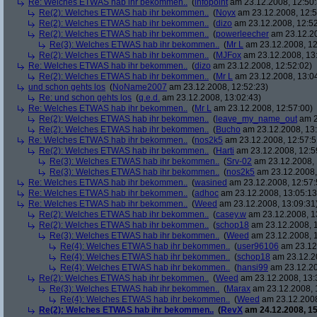
Re: Welches ETWAS hab ihr bekommen..
(
infopoint
am 23.12.2008, 12:50:
Re(2): Welches ETWAS hab ihr bekommen..
(
Noyx
am 23.12.2008, 12:5
Re(2): Welches ETWAS hab ihr bekommen..
(
dizo
am 23.12.2008, 12:52
Re(2): Welches ETWAS hab ihr bekommen..
(
powerleecher
am 23.12.20
Re(3): Welches ETWAS hab ihr bekommen..
(
Mr L
am 23.12.2008, 12
Re(2): Welches ETWAS hab ihr bekommen..
(
MJFox
am 23.12.2008, 13
Re: Welches ETWAS hab ihr bekommen..
(
dizo
am 23.12.2008, 12:52:02)
Re(2): Welches ETWAS hab ihr bekommen..
(
Mr L
am 23.12.2008, 13:0
und schon gehts los
(
NoName2007
am 23.12.2008, 12:52:23)
Re: und schon gehts los
(
q.e.d.
am 23.12.2008, 13:02:43)
Re: Welches ETWAS hab ihr bekommen..
(
Mr L
am 23.12.2008, 12:57:00)
Re(2): Welches ETWAS hab ihr bekommen..
(
leave_my_name_out
am 2
Re(2): Welches ETWAS hab ihr bekommen..
(
Bucho
am 23.12.2008, 13:
Re: Welches ETWAS hab ihr bekommen..
(
nos2k5
am 23.12.2008, 12:57:5
Re(2): Welches ETWAS hab ihr bekommen..
(
Harti
am 23.12.2008, 12:5
Re(3): Welches ETWAS hab ihr bekommen..
(
Srv-02
am 23.12.2008, 
Re(3): Welches ETWAS hab ihr bekommen..
(
nos2k5
am 23.12.2008,
Re: Welches ETWAS hab ihr bekommen..
(
wasined
am 23.12.2008, 12:57:
Re: Welches ETWAS hab ihr bekommen..
(
adhoc
am 23.12.2008, 13:05:13
Re: Welches ETWAS hab ihr bekommen..
(
Weed
am 23.12.2008, 13:09:31
Re(2): Welches ETWAS hab ihr bekommen..
(
casey.w
am 23.12.2008, 1
Re(2): Welches ETWAS hab ihr bekommen..
(
schop18
am 23.12.2008, 1
Re(3): Welches ETWAS hab ihr bekommen..
(
Weed
am 23.12.2008, 1
Re(4): Welches ETWAS hab ihr bekommen..
(
user96106
am 23.12.
Re(4): Welches ETWAS hab ihr bekommen..
(
schop18
am 23.12.20
Re(4): Welches ETWAS hab ihr bekommen..
(
hansi99
am 23.12.20
Re(2): Welches ETWAS hab ihr bekommen..
(
Weed
am 23.12.2008, 13:
Re(3): Welches ETWAS hab ihr bekommen..
(
Marax
am 23.12.2008, 
Re(4): Welches ETWAS hab ihr bekommen..
(
Weed
am 23.12.2008
Re(2): Welches ETWAS hab ihr bekommen..
(
RevX
am 24.12.2008, 15