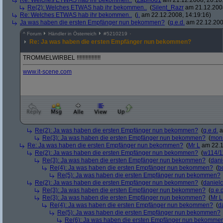
Re: Welches ETWAS hab ihr bekommen..
(
Zaphod1
am 21.12.2008, 20:10
Re(2): Welches ETWAS hab ihr bekommen..
(
Silent_Razr
am 21.12.2008
Re: Welches ETWAS hab ihr bekommen..
(
j.
am 22.12.2008, 14:19:16)
Ja was haben die ersten Empfänger nun bekommen?
(
q.e.d.
am 22.12.200
^
Forum
Händler in Österreich
#
5210219
Re: Ja was haben die ersten Empfänger nun bekommen?
TROMMELWIRBEL !!!!!!!!!!!!!!!!
www.it-scene.com
Re(2): Ja was haben die ersten Empfänger nun bekommen?
(
q.e.d.
a
Re(3): Ja was haben die ersten Empfänger nun bekommen?
(
mon
Re: Ja was haben die ersten Empfänger nun bekommen?
(
Mr L
am 22.1
Re(2): Ja was haben die ersten Empfänger nun bekommen?
(
w114/1
Re(3): Ja was haben die ersten Empfänger nun bekommen?
(
dani
Re(4): Ja was haben die ersten Empfänger nun bekommen?
(
b
Re(5): Ja was haben die ersten Empfänger nun bekommen?
Re(2): Ja was haben die ersten Empfänger nun bekommen?
(
danielc
Re(3): Ja was haben die ersten Empfänger nun bekommen?
(
q.e.d
Re(3): Ja was haben die ersten Empfänger nun bekommen?
(
Mr L
Re(4): Ja was haben die ersten Empfänger nun bekommen?
(
d
Re(5): Ja was haben die ersten Empfänger nun bekommen?
Re(6): Ja was haben die ersten Empfänger nun bekomme