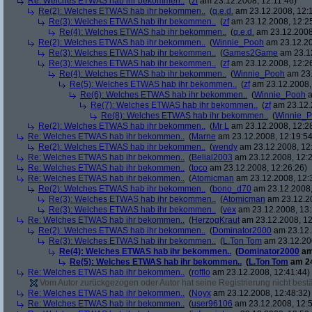
Re: Welches ETWAS hab ihr bekommen..
(
zf
am 23.12.2008, 12:11:46)
Re(2): Welches ETWAS hab ihr bekommen..
(
q.e.d.
am 23.12.2008, 12:
Re(3): Welches ETWAS hab ihr bekommen..
(
zf
am 23.12.2008, 12:2
Re(4): Welches ETWAS hab ihr bekommen..
(
q.e.d.
am 23.12.2008,
Re(2): Welches ETWAS hab ihr bekommen..
(
Winnie_Pooh
am 23.12.20
Re(3): Welches ETWAS hab ihr bekommen..
(
Games2Game
am 23.12
Re(3): Welches ETWAS hab ihr bekommen..
(
zf
am 23.12.2008, 12:2
Re(4): Welches ETWAS hab ihr bekommen..
(
Winnie_Pooh
am 23.
Re(5): Welches ETWAS hab ihr bekommen..
(
zf
am 23.12.2008,
Re(6): Welches ETWAS hab ihr bekommen..
(
Winnie_Pooh
a
Re(7): Welches ETWAS hab ihr bekommen..
(
zf
am 23.12.
Re(8): Welches ETWAS hab ihr bekommen..
(
Winnie_
Re(2): Welches ETWAS hab ihr bekommen..
(
Mr L
am 23.12.2008, 12:2
Re: Welches ETWAS hab ihr bekommen..
(
Marne
am 23.12.2008, 12:19:54
Re(2): Welches ETWAS hab ihr bekommen..
(
wendy
am 23.12.2008, 12
Re: Welches ETWAS hab ihr bekommen..
(
Belial2003
am 23.12.2008, 12:2
Re: Welches ETWAS hab ihr bekommen..
(
toco
am 23.12.2008, 12:26:26)
Re: Welches ETWAS hab ihr bekommen..
(
Atomicman
am 23.12.2008, 12:
Re(2): Welches ETWAS hab ihr bekommen..
(
bono_d70
am 23.12.2008,
Re(3): Welches ETWAS hab ihr bekommen..
(
Atomicman
am 23.12.20
Re(3): Welches ETWAS hab ihr bekommen..
(
vex
am 23.12.2008, 13:
Re: Welches ETWAS hab ihr bekommen..
(
HerzogKraut
am 23.12.2008, 12
Re(2): Welches ETWAS hab ihr bekommen..
(
Dominator2000
am 23.12.
Re(3): Welches ETWAS hab ihr bekommen..
(
L.Ton Tom
am 23.12.200
Re(4): Welches ETWAS hab ihr bekommen..
(
Dominator2000
am
Re(5): Welches ETWAS hab ihr bekommen..
(
L.Ton Tom
am 24
Re: Welches ETWAS hab ihr bekommen..
(
rofflo
am 23.12.2008, 12:41:44)
Vom Autor zurückgezogen oder Autor hat seine Registrierung nicht bestä
Re: Welches ETWAS hab ihr bekommen..
(
Noyx
am 23.12.2008, 12:48:32)
Re: Welches ETWAS hab ihr bekommen..
(
user96106
am 23.12.2008, 12:5