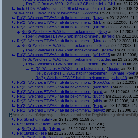
Re(3): G Data Av2009 + 2 Stück 2 GB usb sticks
(
Mr L
am 23.12.20
biete G DATA AntiVirus um 21,99 inkl Versand!
(
q.e.d.
am 23.12.2008, 12
Re: Welches ETWAS hab ihr bekommen..
(
xxxforce
am 23.12.2008, 11:41:
Re(2): Welches ETWAS hab ihr bekommen..
(
Noyx
am 23.12.2008, 11:4
Re(2): Welches ETWAS hab ihr bekommen..
(
Mr L
am 23.12.2008, 11:44
Re(2): Welches ETWAS hab ihr bekommen..
(
taNero
am 23.12.2008, 11
Re(3): Welches ETWAS hab ihr bekommen..
(
Noyx
am 23.12.2008, 1
Re(4): Welches ETWAS hab ihr bekommen..
(
taNero
am 23.12.200
Re(2): Welches ETWAS hab ihr bekommen..
(
Marax
am 23.12.2008, 11:
Re(3): Welches ETWAS hab ihr bekommen..
(
Gott
am 23.12.2008, 11
Re(4): Welches ETWAS hab ihr bekommen..
(
Marax
am 23.12.2008
Re(2): Welches ETWAS hab ihr bekommen..
(
w114/115
am 23.12.2008, 
Re(3): Welches ETWAS hab ihr bekommen..
(
ducduc
am 23.12.2008,
Re(4): Welches ETWAS hab ihr bekommen..
(
Winnie_Pooh
am 23.
Re(5): Welches ETWAS hab ihr bekommen..
(
ducduc
am 23.12.
Re(6): Welches ETWAS hab ihr bekommen..
(
Winnie_Pooh
a
Re(6): Welches ETWAS hab ihr bekommen..
(
schop18
am 23.
Re(2): Welches ETWAS hab ihr bekommen..
(
RoboCop
am 23.12.2008, 
Re(2): Welches ETWAS hab ihr bekommen..
(
monster23
am 23.12.2008,
Re(2): Welches ETWAS hab ihr bekommen..
(
q.e.d.
am 23.12.2008, 12:
Re(2): Welches ETWAS hab ihr bekommen..
(
Bucho
am 23.12.2008, 12:
Re(2): Welches ETWAS hab ihr bekommen..
(
athis
am 23.12.2008, 14:2
Re(2): Welches ETWAS hab ihr bekommen..
(
Hapo
am 23.12.2008, 14:
Re(2): Welches ETWAS hab ihr bekommen..
(
playaz
am 23.12.2008, 15
Vom Autor zurückgezogen oder Autor hat seine Registrierung nicht bestätig
Re: Statistik:
(
muhrly
am 23.12.2008, 11:58:16)
Re: Statistik:
(
Silent_Razr
am 23.12.2008, 12:05:36)
Re(2): Statistik:
(
taNero
am 23.12.2008, 12:07:17)
Re: Statistik:
(
ese
am 23.12.2008, 12:18:11)