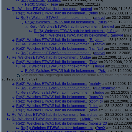
Re(2): Statistik:
(
xxxforce
am 23.12.2008, 12:19:23)
Re(3): Statistik:
(
ese
am 23.12.2008, 12:23:11)
Re: Welches ETWAS hab ihr bekommen..
(
andvol
am 23.12.2008, 11:46:5
Re(2): Welches ETWAS hab ihr bekommen..
(
rufus
am 23.12.2008, 11:5
Re(3): Welches ETWAS hab ihr bekommen..
(
andvol
am 23.12.2008, 
Re(4): Welches ETWAS hab ihr bekommen..
(
rufus
am 23.12.2008,
Re(5): Welches ETWAS hab ihr bekommen..
(
andvol
am 23.12.2
Re(6): Welches ETWAS hab ihr bekommen..
(
rufus
am 23.12.
Re(7): Welches ETWAS hab ihr bekommen..
(
andvol
am 23
Re(2): Welches ETWAS hab ihr bekommen..
(
Raydoo
am 23.12.2008, 1
Re(3): Welches ETWAS hab ihr bekommen..
(
andvol
am 23.12.2008, 
Re(2): Welches ETWAS hab ihr bekommen..
(
InchNail
am 23.12.2008, 1
Re(3): Welches ETWAS hab ihr bekommen..
(
andvol
am 23.12.2008, 
Re: Welches ETWAS hab ihr bekommen..
(
Judge
am 23.12.2008, 11:55:59
Re(2): Welches ETWAS hab ihr bekommen..
(
Petz
am 23.12.2008, 12:0
Re(3): Welches ETWAS hab ihr bekommen..
(
Judge
am 23.12.2008, 
Re(4): Welches ETWAS hab ihr bekommen..
(
Petz
am 23.12.2008,
Vom Autor zurückgezogen oder Autor hat seine Registrierung nicht bes
23.12.2008, 13:39:59)
Re(2): Welches ETWAS hab ihr bekommen..
(
muhrly
am 23.12.2008, 12
Re(3): Welches ETWAS hab ihr bekommen..
(
quasikonkav
am 23.12.
Re(3): Welches ETWAS hab ihr bekommen..
(
Judge
am 23.12.2008, 
Re(2): Welches ETWAS hab ihr bekommen..
(
hansi99
am 23.12.2008, 1
Re(2): Welches ETWAS hab ihr bekommen..
(
kopfnick
am 23.12.2008, 1
Re(2): Welches ETWAS hab ihr bekommen..
(
littleo
am 23.12.2008, 13:3
Re(2): Welches ETWAS hab ihr bekommen..
(
athis
am 23.12.2008, 14:2
Re: Welches ETWAS hab ihr bekommen..
(
mcmichael
am 23.12.2008, 12:0
Re: Welches ETWAS hab ihr bekommen..
(
-MiniC-
am 23.12.2008, 12:04:0
Re(2): Welches ETWAS hab ihr bekommen..
(
monster23
am 23.12.2008,
Re(3): Welches ETWAS hab ihr bekommen..
(
RevX
am 24.12.2008,