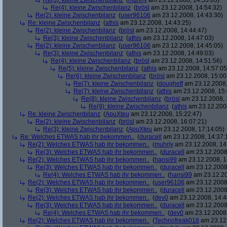
Re(3): kleine Zwischenbilanz
(
muhrly
am 23.12.2008, 14:53:03)
Re(4): kleine Zwischenbilanz
(
brösl
am 23.12.2008, 14:54:32)
Re(2): kleine Zwischenbilanz
(
user96106
am 23.12.2008, 14:43:30)
Re: kleine Zwischenbilanz
(
athis
am 23.12.2008, 14:43:25)
Re(2): kleine Zwischenbilanz
(
brösl
am 23.12.2008, 14:44:47)
Re(3): kleine Zwischenbilanz
(
athis
am 23.12.2008, 14:47:03)
Re(2): kleine Zwischenbilanz
(
user96106
am 23.12.2008, 14:45:05)
Re(3): kleine Zwischenbilanz
(
athis
am 23.12.2008, 14:49:03)
Re(4): kleine Zwischenbilanz
(
brösl
am 23.12.2008, 14:51:56)
Re(5): kleine Zwischenbilanz
(
athis
am 23.12.2008, 14:57:05
Re(6): kleine Zwischenbilanz
(
brösl
am 23.12.2008, 15:00
Re(7): kleine Zwischenbilanz
(
dougheff
am 23.12.2008,
Re(7): kleine Zwischenbilanz
(
athis
am 23.12.2008, 15:
Re(8): kleine Zwischenbilanz
(
brösl
am 23.12.2008, 
Re(9): kleine Zwischenbilanz
(
athis
am 23.12.2008
Re: kleine Zwischenbilanz
(
ApuXteu
am 23.12.2008, 15:22:47)
Re(2): kleine Zwischenbilanz
(
brösl
am 23.12.2008, 16:07:21)
Re(3): kleine Zwischenbilanz
(
ApuXteu
am 23.12.2008, 17:14:05)
Re: Welches ETWAS hab ihr bekommen..
(
duracell
am 23.12.2008, 14:37:
Re(2): Welches ETWAS hab ihr bekommen..
(
muhrly
am 23.12.2008, 14
Re(3): Welches ETWAS hab ihr bekommen..
(
duracell
am 23.12.2008,
Re(2): Welches ETWAS hab ihr bekommen..
(
hansi99
am 23.12.2008, 1
Re(3): Welches ETWAS hab ihr bekommen..
(
duracell
am 23.12.2008,
Re(4): Welches ETWAS hab ihr bekommen..
(
hansi99
am 23.12.20
Re(2): Welches ETWAS hab ihr bekommen..
(
user96106
am 23.12.2008,
Re(3): Welches ETWAS hab ihr bekommen..
(
duracell
am 23.12.2008,
Re(2): Welches ETWAS hab ihr bekommen..
(
dev0
am 23.12.2008, 14:4
Re(3): Welches ETWAS hab ihr bekommen..
(
duracell
am 23.12.2008,
Re(4): Welches ETWAS hab ihr bekommen..
(
dev0
am 23.12.2008,
Re(2): Welches ETWAS hab ihr bekommen..
(
Technofreak018
am 23.12.