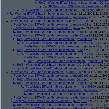
Re(9): Welches ETWAS hab ihr bekommen..
(
JC-De
Re(10): Welches ETWAS hab ihr bekommen..
(
Wi
Re(4): Welches ETWAS hab ihr bekommen..
(
monster23
am 23.12.
Re: Welches ETWAS hab ihr bekommen..
(
rufus
am 23.12.2008, 11:13:59)
Re(2): Welches ETWAS hab ihr bekommen..
(
monster23
am 23.12.2008,
Re: Welches ETWAS hab ihr bekommen..
(
Gott
am 23.12.2008, 11:14:14)
Re(2): Welches ETWAS hab ihr bekommen..
(
monster23
am 23.12.2008,
Re(2): Welches ETWAS hab ihr bekommen..
(
mko
am 23.12.2008, 11:16
Re(3): Welches ETWAS hab ihr bekommen..
(
monster23
am 23.12.20
Re(2): Welches ETWAS hab ihr bekommen..
(
Srv-02
am 23.12.2008, 11:
Re(3): Welches ETWAS hab ihr bekommen..
(
monster23
am 23.12.20
Re(4): Welches ETWAS hab ihr bekommen..
(
Srv-02
am 23.12.2008
Re(5): Welches ETWAS hab ihr bekommen..
(
monster23
am 23.
Re(3): Welches ETWAS hab ihr bekommen..
(
Gott
am 23.12.2008, 11
Re(4): Welches ETWAS hab ihr bekommen..
(
Srv-02
am 23.12.2008
Re(5): Welches ETWAS hab ihr bekommen..
(
Gott
am 23.12.200
Re(6): Welches ETWAS hab ihr bekommen..
(
monster23
am 2
Re(3): Welches ETWAS hab ihr bekommen..
(
JC-Denton
am 23.12.20
Re(4): Welches ETWAS hab ihr bekommen..
(
Srv-02
am 23.12.2008
Re: Welches ETWAS hab ihr bekommen..
(
Flo061180
am 23.12.2008, 11:2
Re(2): Welches ETWAS hab ihr bekommen..
(
user96106
am 23.12.2008,
Re(3): Welches ETWAS hab ihr bekommen..
(
schop18
am 23.12.2008
Re(3): Welches ETWAS hab ihr bekommen..
(
monster23
am 23.12.20
Re(4): Welches ETWAS hab ihr bekommen..
(
user96106
am 23.12.
Re(5): Welches ETWAS hab ihr bekommen..
(
monster23
am 23.
Re(6): Welches ETWAS hab ihr bekommen..
(
user96106
am 2
Re(2): Welches ETWAS hab ihr bekommen..
(
Atomicman
am 23.12.2008
Re(2): Welches ETWAS hab ihr bekommen..
(
Mikey123
am 23.12.2008, 
Re(3): Welches ETWAS hab ihr bekommen..
(
bigpower
am 23.12.200
Re(2): Welches ETWAS hab ihr bekommen..
(
Silent_Razr
am 23.12.2008