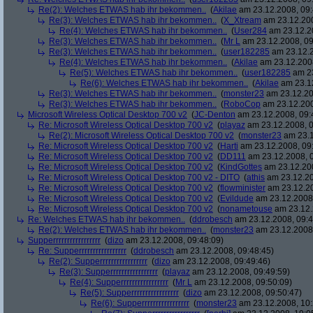
Re(2): Welches ETWAS hab ihr bekommen..
(
Akilae
am 23.12.2008, 09:
Re(3): Welches ETWAS hab ihr bekommen..
(
X_Xtream
am 23.12.200
Re(4): Welches ETWAS hab ihr bekommen..
(
User284
am 23.12.20
Re(3): Welches ETWAS hab ihr bekommen..
(
Mr L
am 23.12.2008, 09
Re(3): Welches ETWAS hab ihr bekommen..
(
user182285
am 23.12.2
Re(4): Welches ETWAS hab ihr bekommen..
(
Akilae
am 23.12.2008
Re(5): Welches ETWAS hab ihr bekommen..
(
user182285
am 23
Re(6): Welches ETWAS hab ihr bekommen..
(
Akilae
am 23.12
Re(3): Welches ETWAS hab ihr bekommen..
(
monster23
am 23.12.20
Re(3): Welches ETWAS hab ihr bekommen..
(
RoboCop
am 23.12.200
Microsoft Wireless Optical Desktop 700 v2
(
JC-Denton
am 23.12.2008, 09:
Re: Microsoft Wireless Optical Desktop 700 v2
(
playaz
am 23.12.2008, 0
Re(2): Microsoft Wireless Optical Desktop 700 v2
(
monster23
am 23.1
Re: Microsoft Wireless Optical Desktop 700 v2
(
Harti
am 23.12.2008, 09
Re: Microsoft Wireless Optical Desktop 700 v2
(
DD111
am 23.12.2008, 0
Re: Microsoft Wireless Optical Desktop 700 v2
(
KindGottes
am 23.12.200
Re: Microsoft Wireless Optical Desktop 700 v2 - DITO
(
athis
am 23.12.20
Re: Microsoft Wireless Optical Desktop 700 v2
(
flowminister
am 23.12.20
Re: Microsoft Wireless Optical Desktop 700 v2
(
Evildude
am 23.12.2008,
Re: Microsoft Wireless Optical Desktop 700 v2
(
nonametouse
am 23.12.
Re: Welches ETWAS hab ihr bekommen..
(
ddrobesch
am 23.12.2008, 09:4
Re(2): Welches ETWAS hab ihr bekommen..
(
monster23
am 23.12.2008,
Supperrrrrrrrrrrrrrrrr
(
dizo
am 23.12.2008, 09:48:09)
Re: Supperrrrrrrrrrrrrrrrr
(
ddrobesch
am 23.12.2008, 09:48:45)
Re(2): Supperrrrrrrrrrrrrrrrr
(
dizo
am 23.12.2008, 09:49:46)
Re(3): Supperrrrrrrrrrrrrrrrr
(
playaz
am 23.12.2008, 09:49:59)
Re(4): Supperrrrrrrrrrrrrrrrr
(
Mr L
am 23.12.2008, 09:50:09)
Re(5): Supperrrrrrrrrrrrrrrrr
(
dizo
am 23.12.2008, 09:50:47)
Re(6): Supperrrrrrrrrrrrrrrrr
(
monster23
am 23.12.2008, 10: