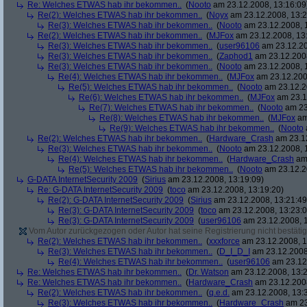
Re: Welches ETWAS hab ihr bekommen..
(
Nooto
am 23.12.2008, 13:16:09
Re(2): Welches ETWAS hab ihr bekommen..
(
Noyx
am 23.12.2008, 13:2
Re(3): Welches ETWAS hab ihr bekommen..
(
Nooto
am 23.12.2008, 
Re(2): Welches ETWAS hab ihr bekommen..
(
MJFox
am 23.12.2008, 13
Re(3): Welches ETWAS hab ihr bekommen..
(
user96106
am 23.12.20
Re(3): Welches ETWAS hab ihr bekommen..
(
Zaphod1
am 23.12.2008
Re(3): Welches ETWAS hab ihr bekommen..
(
Nooto
am 23.12.2008, 
Re(4): Welches ETWAS hab ihr bekommen..
(
MJFox
am 23.12.200
Re(5): Welches ETWAS hab ihr bekommen..
(
Nooto
am 23.12.2
Re(6): Welches ETWAS hab ihr bekommen..
(
MJFox
am 23.1
Re(7): Welches ETWAS hab ihr bekommen..
(
Nooto
am 23
Re(8): Welches ETWAS hab ihr bekommen..
(
MJFox
am
Re(9): Welches ETWAS hab ihr bekommen..
(
Nooto
Re(2): Welches ETWAS hab ihr bekommen..
(
Hardware_Crash
am 23.12
Re(3): Welches ETWAS hab ihr bekommen..
(
Nooto
am 23.12.2008, 
Re(4): Welches ETWAS hab ihr bekommen..
(
Hardware_Crash
am 
Re(5): Welches ETWAS hab ihr bekommen..
(
Nooto
am 23.12.2
G-DATA InternetSecurity 2009
(
Sirius
am 23.12.2008, 13:19:09)
Re: G-DATA InternetSecurity 2009
(
toco
am 23.12.2008, 13:19:20)
Re(2): G-DATA InternetSecurity 2009
(
Sirius
am 23.12.2008, 13:21:49
Re(3): G-DATA InternetSecurity 2009
(
toco
am 23.12.2008, 13:23:0
Re(3): G-DATA InternetSecurity 2009
(
user96106
am 23.12.2008, 1
Vom Autor zurückgezogen oder Autor hat seine Registrierung nicht bestätig
Re(2): Welches ETWAS hab ihr bekommen..
(
xxxforce
am 23.12.2008, 1
Re(3): Welches ETWAS hab ihr bekommen..
(
D_I_D_I
am 23.12.2008
Re(4): Welches ETWAS hab ihr bekommen..
(
user96106
am 23.12.
Re: Welches ETWAS hab ihr bekommen..
(
Dr. Watson
am 23.12.2008, 13:2
Re: Welches ETWAS hab ihr bekommen..
(
Hardware_Crash
am 23.12.2008
Re(2): Welches ETWAS hab ihr bekommen..
(
q.e.d.
am 23.12.2008, 13:
Re(3): Welches ETWAS hab ihr bekommen..
(
Hardware_Crash
am 23