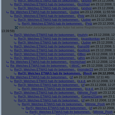
Re(3): Welches ETWAS hab ihr bekommen..
(
andvol
am 23.12.2008, 
Re(2): Welches ETWAS hab ihr bekommen..
(
InchNail
am 23.12.2008, 1
Re(3): Welches ETWAS hab ihr bekommen..
(
andvol
am 23.12.2008, 
Re: Welches ETWAS hab ihr bekommen..
(
Judge
am 23.12.2008, 11:55:59
Re(2): Welches ETWAS hab ihr bekommen..
(
Petz
am 23.12.2008, 12:0
Re(3): Welches ETWAS hab ihr bekommen..
(
Judge
am 23.12.2008, 
Re(4): Welches ETWAS hab ihr bekommen..
(
Petz
am 23.12.2008,
Vom Autor zurückgezogen oder Autor hat seine Registrierung nicht bes
13:39:59)
Re(2): Welches ETWAS hab ihr bekommen..
(
muhrly
am 23.12.2008, 12
Re(3): Welches ETWAS hab ihr bekommen..
(
quasikonkav
am 23.12.
Re(3): Welches ETWAS hab ihr bekommen..
(
Judge
am 23.12.2008, 
Re(2): Welches ETWAS hab ihr bekommen..
(
hansi99
am 23.12.2008, 1
Re(2): Welches ETWAS hab ihr bekommen..
(
kopfnick
am 23.12.2008, 1
Re(2): Welches ETWAS hab ihr bekommen..
(
littleo
am 23.12.2008, 13:3
Re(2): Welches ETWAS hab ihr bekommen..
(
athis
am 23.12.2008, 14:2
Re: Welches ETWAS hab ihr bekommen..
(
mcmichael
am 23.12.2008, 12:0
Re: Welches ETWAS hab ihr bekommen..
(
-MiniC-
am 23.12.2008, 12:04:0
Re(2): Welches ETWAS hab ihr bekommen..
(
monster23
am 23.12.2008,
Re(3): Welches ETWAS hab ihr bekommen..
(
RevX
am 24.12.2008,
Re: Welches ETWAS hab ihr bekommen..
(
zf
am 23.12.2008, 12:11:46)
Re(2): Welches ETWAS hab ihr bekommen..
(
q.e.d.
am 23.12.2008, 12:
Re(3): Welches ETWAS hab ihr bekommen..
(
zf
am 23.12.2008, 12:2
Re(4): Welches ETWAS hab ihr bekommen..
(
q.e.d.
am 23.12.2008,
Re(2): Welches ETWAS hab ihr bekommen..
(
Winnie_Pooh
am 23.12.20
Re(3): Welches ETWAS hab ihr bekommen..
(
Games2Game
am 23.12
Re(3): Welches ETWAS hab ihr bekommen..
(
zf
am 23.12.2008, 12:2
Re(4): Welches ETWAS hab ihr bekommen..
(
Winnie_Pooh
am 23.
Re(5): Welches ETWAS hab ihr bekommen..
(
zf
am 23.12.2008,
Re(6): Welches ETWAS hab ihr bekommen..
(
Winnie_Pooh
a