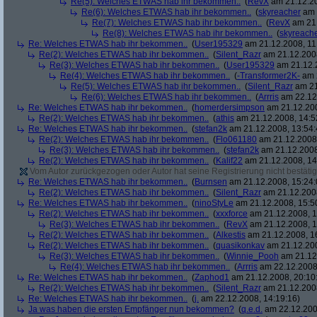
Re(5): Welches ETWAS hab ihr bekommen..
(
RevX
am 21.12.20
Re(6): Welches ETWAS hab ihr bekommen..
(
skyreacher
am 
Re(7): Welches ETWAS hab ihr bekommen..
(
RevX
am 21.
Re(8): Welches ETWAS hab ihr bekommen..
(
skyreach
Re: Welches ETWAS hab ihr bekommen..
(
User195329
am 21.12.2008, 11
Re(2): Welches ETWAS hab ihr bekommen..
(
Silent_Razr
am 21.12.2008
Re(3): Welches ETWAS hab ihr bekommen..
(
User195329
am 21.12.2
Re(4): Welches ETWAS hab ihr bekommen..
(
-Transformer2K-
am 2
Re(5): Welches ETWAS hab ihr bekommen..
(
Silent_Razr
am 21
Re(6): Welches ETWAS hab ihr bekommen..
(
Arrris
am 22.12.
Re: Welches ETWAS hab ihr bekommen..
(
homerdersimpson
am 21.12.200
Re(2): Welches ETWAS hab ihr bekommen..
(
athis
am 21.12.2008, 14:5
Re: Welches ETWAS hab ihr bekommen..
(
stefan2k
am 21.12.2008, 13:54:
Re(2): Welches ETWAS hab ihr bekommen..
(
Flo061180
am 21.12.2008,
Re(3): Welches ETWAS hab ihr bekommen..
(
stefan2k
am 21.12.2008
Re(2): Welches ETWAS hab ihr bekommen..
(
Kalif22
am 21.12.2008, 14
Vom Autor zurückgezogen oder Autor hat seine Registrierung nicht bestätig
Re: Welches ETWAS hab ihr bekommen..
(
Burnsen
am 21.12.2008, 15:24:
Re(2): Welches ETWAS hab ihr bekommen..
(
Silent_Razr
am 21.12.2008
Re: Welches ETWAS hab ihr bekommen..
(
ninoStyLe
am 21.12.2008, 15:5
Re(2): Welches ETWAS hab ihr bekommen..
(
xxxforce
am 21.12.2008, 1
Re(3): Welches ETWAS hab ihr bekommen..
(
RevX
am 21.12.2008, 1
Re(2): Welches ETWAS hab ihr bekommen..
(
Alkestis
am 21.12.2008, 1
Re(2): Welches ETWAS hab ihr bekommen..
(
quasikonkav
am 21.12.200
Re(3): Welches ETWAS hab ihr bekommen..
(
Winnie_Pooh
am 21.12.
Re(4): Welches ETWAS hab ihr bekommen..
(
Arrris
am 22.12.2008,
Re: Welches ETWAS hab ihr bekommen..
(
Zaphod1
am 21.12.2008, 20:10
Re(2): Welches ETWAS hab ihr bekommen..
(
Silent_Razr
am 21.12.2008
Re: Welches ETWAS hab ihr bekommen..
(
j.
am 22.12.2008, 14:19:16)
Ja was haben die ersten Empfänger nun bekommen?
(
q.e.d.
am 22.12.200