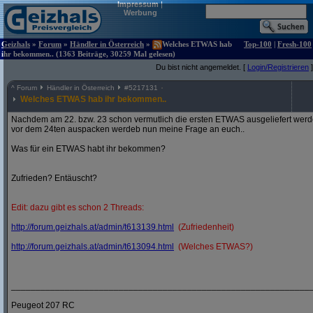
Impressum
|
Werbung
Geizhals
»
Forum
»
Händler in Österreich
»
Welches ETWAS hab
Top-100
|
Fresh-100
ihr bekommen.. (1363 Beiträge, 30259 Mal gelesen)
Du bist nicht angemeldet. [
Login/Registrieren
]
^
Forum
Händler in Österreich
#
5217131
Welches ETWAS hab ihr bekommen..
Nachdem am 22. bzw. 23 schon vermutlich die ersten ETWAS ausgeliefert werden
vor dem 24ten auspacken werdeb nun meine Frage an euch..
Was für ein ETWAS habt ihr bekommen?
Zufrieden? Entäuscht?
Edit: dazu gibt es schon 2 Threads:
http:/
/
forum.geizhals.at/
admin/
t613139.html
(Zufriedenheit)
http:/
/
forum.geizhals.at/
admin/
t613094.html
(Welches ETWAS?)
_____________________________________________________________
Peugeot 207 RC