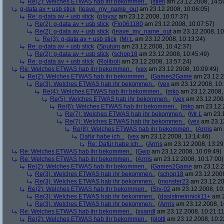
Re(2): Welches ETWAS hab ihr bekommen..
(
stiefl
am 23.12.2008, 14:5
g-data av + usb stick
(
leave_my_name_out
am 23.12.2008, 10:06:05)
Re: g-data av + usb stick
(
playaz
am 23.12.2008, 10:07:37)
Re(2): g-data av + usb stick
(
Flo061180
am 23.12.2008, 10:07:57)
Re(2): g-data av + usb stick
(
leave_my_name_out
am 23.12.2008, 10
Re(3): g-data av + usb stick
(
Mr L
am 23.12.2008, 10:13:24)
Re: g-data av + usb stick
(
Sputum
am 23.12.2008, 10:42:37)
Re(2): g-data av + usb stick
(
schop18
am 23.12.2008, 10:45:49)
Re: g-data av + usb stick
(
Roliboli
am 23.12.2008, 13:57:24)
Re: Welches ETWAS hab ihr bekommen..
(
vex
am 23.12.2008, 10:09:49)
Re(2): Welches ETWAS hab ihr bekommen..
(
Games2Game
am 23.12.2
Re(3): Welches ETWAS hab ihr bekommen..
(
vex
am 23.12.2008, 10:
Re(4): Welches ETWAS hab ihr bekommen..
(
mko
am 23.12.2008, 
Re(5): Welches ETWAS hab ihr bekommen..
(
vex
am 23.12.2008
Re(6): Welches ETWAS hab ihr bekommen..
(
mko
am 23.12.2
Re(7): Welches ETWAS hab ihr bekommen..
(
Mr L
am 23.1
Re(7): Welches ETWAS hab ihr bekommen..
(
vex
am 23.12
Re(8): Welches ETWAS hab ihr bekommen..
(
Arrris
am 2
Dafür habe ich...
(
vex
am 23.12.2008, 13:14:46)
Re: Dafür habe ich...
(
Arrris
am 23.12.2008, 13:29
Re: Welches ETWAS hab ihr bekommen..
(
Gwp
am 23.12.2008, 10:09:49)
Re: Welches ETWAS hab ihr bekommen..
(
Arrris
am 23.12.2008, 10:17:00)
Re(2): Welches ETWAS hab ihr bekommen..
(
Games2Game
am 23.12.2
Re(3): Welches ETWAS hab ihr bekommen..
(
schop18
am 23.12.2008
Re(3): Welches ETWAS hab ihr bekommen..
(
monster23
am 23.12.20
Re(2): Welches ETWAS hab ihr bekommen..
(
Srv-02
am 23.12.2008, 10
Re(3): Welches ETWAS hab ihr bekommen..
(
dasistmeinnick11+
am 2
Re(3): Welches ETWAS hab ihr bekommen..
(
Arrris
am 23.12.2008, 1
Re: Welches ETWAS hab ihr bekommen..
(
xxandl
am 23.12.2008, 10:21:11
Re(2): Welches ETWAS hab ihr bekommen..
(
plotti
am 23.12.2008, 10:2