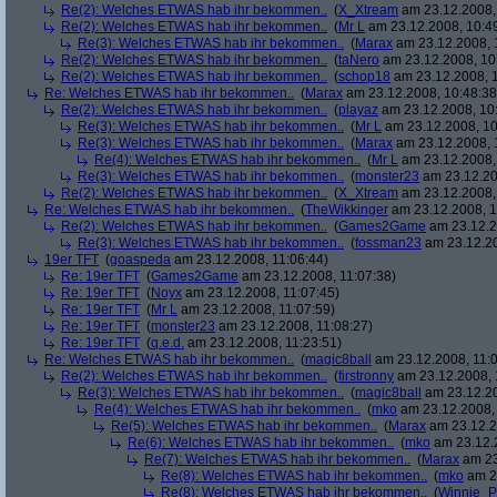
Re(2): Welches ETWAS hab ihr bekommen..
(
X_Xtream
am 23.12.2008,
Re(2): Welches ETWAS hab ihr bekommen..
(
Mr L
am 23.12.2008, 10:4
Re(3): Welches ETWAS hab ihr bekommen..
(
Marax
am 23.12.2008, 
Re(2): Welches ETWAS hab ihr bekommen..
(
taNero
am 23.12.2008, 10
Re(2): Welches ETWAS hab ihr bekommen..
(
schop18
am 23.12.2008, 1
Re: Welches ETWAS hab ihr bekommen..
(
Marax
am 23.12.2008, 10:48:38
Re(2): Welches ETWAS hab ihr bekommen..
(
playaz
am 23.12.2008, 10
Re(3): Welches ETWAS hab ihr bekommen..
(
Mr L
am 23.12.2008, 10
Re(3): Welches ETWAS hab ihr bekommen..
(
Marax
am 23.12.2008, 
Re(4): Welches ETWAS hab ihr bekommen..
(
Mr L
am 23.12.2008,
Re(3): Welches ETWAS hab ihr bekommen..
(
monster23
am 23.12.20
Re(2): Welches ETWAS hab ihr bekommen..
(
X_Xtream
am 23.12.2008,
Re: Welches ETWAS hab ihr bekommen..
(
TheWikkinger
am 23.12.2008, 1
Re(2): Welches ETWAS hab ihr bekommen..
(
Games2Game
am 23.12.2
Re(3): Welches ETWAS hab ihr bekommen..
(
fossman23
am 23.12.20
19er TFT
(
goaspeda
am 23.12.2008, 11:06:44)
Re: 19er TFT
(
Games2Game
am 23.12.2008, 11:07:38)
Re: 19er TFT
(
Noyx
am 23.12.2008, 11:07:45)
Re: 19er TFT
(
Mr L
am 23.12.2008, 11:07:59)
Re: 19er TFT
(
monster23
am 23.12.2008, 11:08:27)
Re: 19er TFT
(
q.e.d.
am 23.12.2008, 11:23:51)
Re: Welches ETWAS hab ihr bekommen..
(
magic8ball
am 23.12.2008, 11:0
Re(2): Welches ETWAS hab ihr bekommen..
(
firstronny
am 23.12.2008, 
Re(3): Welches ETWAS hab ihr bekommen..
(
magic8ball
am 23.12.20
Re(4): Welches ETWAS hab ihr bekommen..
(
mko
am 23.12.2008, 
Re(5): Welches ETWAS hab ihr bekommen..
(
Marax
am 23.12.2
Re(6): Welches ETWAS hab ihr bekommen..
(
mko
am 23.12.2
Re(7): Welches ETWAS hab ihr bekommen..
(
Marax
am 23
Re(8): Welches ETWAS hab ihr bekommen..
(
mko
am 23
Re(8): Welches ETWAS hab ihr bekommen..
(
Winnie_