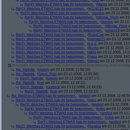
Re(3): Welches ETWAS hab ihr bekommen..
(
Gott
am 23.12.2008, 11
Re(4): Welches ETWAS hab ihr bekommen..
(
Marax
am 23.12.2008
Re(2): Welches ETWAS hab ihr bekommen..
(
w114/115
am 23.12.2008, 
Re(3): Welches ETWAS hab ihr bekommen..
(
ducduc
am 23.12.2008,
Re(4): Welches ETWAS hab ihr bekommen..
(
Winnie_Pooh
am 23.
Re(5): Welches ETWAS hab ihr bekommen..
(
ducduc
am 23.12.
Re(6): Welches ETWAS hab ihr bekommen..
(
Winnie_Pooh
a
Re(6): Welches ETWAS hab ihr bekommen..
(
schop18
am 23.
Re(2): Welches ETWAS hab ihr bekommen..
(
RoboCop
am 23.12.2008, 
Re(2): Welches ETWAS hab ihr bekommen..
(
monster23
am 23.12.2008,
Re(2): Welches ETWAS hab ihr bekommen..
(
q.e.d.
am 23.12.2008, 12:
Re(2): Welches ETWAS hab ihr bekommen..
(
Bucho
am 23.12.2008, 12:
Re(2): Welches ETWAS hab ihr bekommen..
(
athis
am 23.12.2008, 14:2
Re(2): Welches ETWAS hab ihr bekommen..
(
Hapo
am 23.12.2008, 14:
Re(2): Welches ETWAS hab ihr bekommen..
(
playaz
am 23.12.2008, 15
Vom Autor zurückgezogen oder Autor hat seine Registrierung nicht bestätig
Re: Statistik:
(
muhrly
am 23.12.2008, 11:58:16)
Re: Statistik:
(
Silent_Razr
am 23.12.2008, 12:05:36)
Re(2): Statistik:
(
taNero
am 23.12.2008, 12:07:17)
Re: Statistik:
(
ese
am 23.12.2008, 12:18:11)
Re(2): Statistik:
(
xxxforce
am 23.12.2008, 12:19:23)
Re(3): Statistik:
(
ese
am 23.12.2008, 12:23:11)
Re: Welches ETWAS hab ihr bekommen..
(
andvol
am 23.12.2008, 11:46:5
Re(2): Welches ETWAS hab ihr bekommen..
(
rufus
am 23.12.2008, 11:5
Re(3): Welches ETWAS hab ihr bekommen..
(
andvol
am 23.12.2008, 
Re(4): Welches ETWAS hab ihr bekommen..
(
rufus
am 23.12.2008,
Re(5): Welches ETWAS hab ihr bekommen..
(
andvol
am 23.12.2
Re(6): Welches ETWAS hab ihr bekommen..
(
rufus
am 23.12.
Re(7): Welches ETWAS hab ihr bekommen..
(
andvol
am 23
Re(2): Welches ETWAS hab ihr bekommen..
(
Raydoo
am 23.12.2008, 1