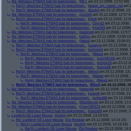
Re: Welches ETWAS hab ihr bekommen..
(
Mr L
am 23.12.2008, 12:57:00)
Re(2): Welches ETWAS hab ihr bekommen..
(
leave_my_name_out
am 2
Re(2): Welches ETWAS hab ihr bekommen..
(
Bucho
am 23.12.2008, 13:
Re: Welches ETWAS hab ihr bekommen..
(
nos2k5
am 23.12.2008, 12:57:5
Re(2): Welches ETWAS hab ihr bekommen..
(
Harti
am 23.12.2008, 12:5
Re(3): Welches ETWAS hab ihr bekommen..
(
Srv-02
am 23.12.2008, 
Re(3): Welches ETWAS hab ihr bekommen..
(
nos2k5
am 23.12.2008,
Re: Welches ETWAS hab ihr bekommen..
(
wasined
am 23.12.2008, 12:57:
Re: Welches ETWAS hab ihr bekommen..
(
adhoc
am 23.12.2008, 13:05:13
Re: Welches ETWAS hab ihr bekommen..
(
Weed
am 23.12.2008, 13:09:31
Re(2): Welches ETWAS hab ihr bekommen..
(
casey.w
am 23.12.2008, 1
Re(2): Welches ETWAS hab ihr bekommen..
(
schop18
am 23.12.2008, 1
Re(3): Welches ETWAS hab ihr bekommen..
(
Weed
am 23.12.2008, 1
Re(4): Welches ETWAS hab ihr bekommen..
(
user96106
am 23.12.
Re(4): Welches ETWAS hab ihr bekommen..
(
schop18
am 23.12.20
Re(4): Welches ETWAS hab ihr bekommen..
(
hansi99
am 23.12.20
Re(2): Welches ETWAS hab ihr bekommen..
(
Weed
am 23.12.2008, 13:
Re(3): Welches ETWAS hab ihr bekommen..
(
Marax
am 23.12.2008, 
Re(4): Welches ETWAS hab ihr bekommen..
(
Weed
am 23.12.2008
Re(2): Welches ETWAS hab ihr bekommen..
(
RevX
am 24.12.2008, 15
Re: Welches ETWAS hab ihr bekommen..
(
artner88
am 23.12.2008, 13:11:
Re(2): Welches ETWAS hab ihr bekommen..
(
xxandl
am 23.12.2008, 13
Re(3): Welches ETWAS hab ihr bekommen..
(
artner88
am 23.12.2008
Re: Welches ETWAS hab ihr bekommen..
(
Blacktronix
am 23.12.2008, 13:
Re: Welches ETWAS hab ihr bekommen..
(
User195329
am 23.12.2008, 13
Re(2): Welches ETWAS hab ihr bekommen..
(
hansi99
am 23.12.2008, 1
Logitech G5 Laser Mouse
(
muhrly
am 23.12.2008, 13:15:53)
Re: Logitech G5 Laser Mouse
(
Da Rookee
am 23.12.2008, 14:14:15)
Re(2): Logitech G5 Laser Mouse
(
muhrly
am 23.12.2008, 14:19:16)
Re(3): Logitech G5 Laser Mouse
(
Da Rookee
am 23.12.2008, 14:2