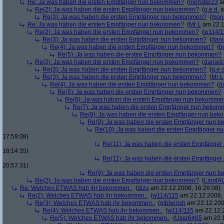
Re: Ja was haben die ersten Empfänger nun bekommen?
(
monster23
am
Re(2): Ja was haben die ersten Empfänger nun bekommen?
(
q.e.d.
a
Re(3): Ja was haben die ersten Empfänger nun bekommen?
(
mon
Re: Ja was haben die ersten Empfänger nun bekommen?
(
Mr L
am 22.1
Re(2): Ja was haben die ersten Empfänger nun bekommen?
(
w114/1
Re(3): Ja was haben die ersten Empfänger nun bekommen?
(
dani
Re(4): Ja was haben die ersten Empfänger nun bekommen?
(
b
Re(5): Ja was haben die ersten Empfänger nun bekommen?
Re(2): Ja was haben die ersten Empfänger nun bekommen?
(
danielc
Re(3): Ja was haben die ersten Empfänger nun bekommen?
(
q.e.d
Re(3): Ja was haben die ersten Empfänger nun bekommen?
(
Mr L
Re(4): Ja was haben die ersten Empfänger nun bekommen?
(
d
Re(5): Ja was haben die ersten Empfänger nun bekommen?
Re(6): Ja was haben die ersten Empfänger nun bekomme
Re(7): Ja was haben die ersten Empfänger nun beko
Re(8): Ja was haben die ersten Empfänger nun be
Re(9): Ja was haben die ersten Empfänger nun
Re(10): Ja was haben die ersten Empfänger 
17:59:08)
Re(11): Ja was haben die ersten Empfänge
18:14:35)
Re(11): Ja was haben die ersten Empfänge
20:57:31)
Re(9): Ja was haben die ersten Empfänger nun
Re(2): Ja was haben die ersten Empfänger nun bekommen?
(
Lion[A
Re: Welches ETWAS hab ihr bekommen..
(
dizo
am 22.12.2008, 16:26:08)
Re(2): Welches ETWAS hab ihr bekommen..
(
w114/115
am 22.12.2008, 
Re(3): Welches ETWAS hab ihr bekommen..
(
gibberish
am 22.12.200
Re(4): Welches ETWAS hab ihr bekommen..
(
w114/115
am 22.12.2
Re(5): Welches ETWAS hab ihr bekommen..
(
User6465
am 22.1