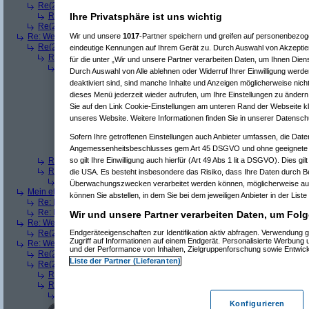
Re(2): Welches ETWAS hab ihr bekommen..
(
Ardjan
am 23.12.2008, 09
Ihre Privatsphäre ist uns wichtig
Re(3): Welches ETWAS hab ihr bekommen..
(
monster23
am 23.12.20
Re(2): Welches ETWAS hab ihr bekommen..
(
User284
am 23.12.2008, 1
Wir und unsere
1017
-Partner speichern und greifen auf personenbezo
Re: Welches ETWAS hab ihr bekommen..
(
Diall
am 23.12.2008, 09:01:20)
Re(2): Welches ETWAS hab ihr bekommen..
(
ddrobesch
am 23.12.2008,
eindeutige Kennungen auf Ihrem Gerät zu. Durch Auswahl von Akzeptier
Re(3): Welches ETWAS hab ihr bekommen..
(
q.e.d.
am 23.12.2008, 0
für die unter „Wir und unsere Partner verarbeiten Daten, um Ihnen Dien
Re(4): Welches ETWAS hab ihr bekommen..
(
Games2Game
am 23
Durch Auswahl von Alle ablehnen oder Widerruf Ihrer Einwilligung werde
Re(5): Welches ETWAS hab ihr bekommen..
(
ddrobesch
am 23.
deaktiviert sind, sind manche Inhalte und Anzeigen möglicherweise nicht
Re(6): Welches ETWAS hab ihr bekommen..
(
q.e.d.
am 23.12
dieses Menü jederzeit wieder aufrufen, um Ihre Einstellungen zu ändern 
Re(5): Welches ETWAS hab ihr bekommen..
(
q.e.d.
am 23.12.20
Sie auf den Link Cookie-Einstellungen am unteren Rand der Webseite kli
Re(6): Welches ETWAS hab ihr bekommen..
(
Games2Game
unseres Website. Weitere Informationen finden Sie in unserer Datensch
Re(7): Welches ETWAS hab ihr bekommen..
(
q.e.d.
am 23.
Re(8): Welches ETWAS hab ihr bekommen..
(
Games2
Sofern Ihre getroffenen Einstellungen auch Anbieter umfassen, die Daten
Re(9): Welches ETWAS hab ihr bekommen..
(
q.e.d.
a
Angemessenheitsbeschlusses gem Art 45 DSGVO und ohne geeignete G
Re(5): Welches ETWAS hab ihr bekommen..
(
monster23
am 23.
so gilt Ihre Einwilligung auch hierfür (Art 49 Abs 1 lit a DSGVO). Dies gi
Re(3): Welches ETWAS hab ihr bekommen..
(
Diall
am 23.12.2008, 09
Re(3): Welches ETWAS hab ihr bekommen..
(
Madler
am 23.12.2008, 
die USA. Es besteht insbesondere das Risiko, dass Ihre Daten durch B
Re(4): Welches ETWAS hab ihr bekommen..
(
Games2Game
am 23
Überwachungszwecken verarbeitet werden können, möglicherweise auc
Mein etwas
(
Winnie_Pooh
am 23.12.2008, 09:12:01)
können Sie abstellen, in dem Sie bei dem jeweiligen Anbieter in der Liste
Re: Mein etwas
(
dizo
am 23.12.2008, 09:24:29)
Re: Mein etwas
(
q.e.d.
am 23.12.2008, 09:40:58)
Wir und unsere Partner verarbeiten Daten, um Folg
Re: Welches ETWAS hab ihr bekommen..
(
Dimmu
am 23.12.2008, 09:12:1
Endgeräteeigenschaften zur Identifikation aktiv abfragen. Verwendung 
Re(2): Welches ETWAS hab ihr bekommen..
(
Games2Game
am 23.12.2
Zugriff auf Informationen auf einem Endgerät. Personalisierte Werbung
Re: Welches ETWAS hab ihr bekommen..
(
markuz90
am 23.12.2008, 09:2
und der Performance von Inhalten, Zielgruppenforschung sowie Entwic
Re(2): Welches ETWAS hab ihr bekommen..
(
Mr L
am 23.12.2008, 09:2
Liste der Partner (Lieferanten)
Re(2): Welches ETWAS hab ihr bekommen..
(
BlackShadow
am 23.12.20
Re(3): Welches ETWAS hab ihr bekommen..
(
User6465
am 23.12.200
Re(3): Welches ETWAS hab ihr bekommen..
(
Flo061180
am 23.12.20
Re(4): Welches ETWAS hab ihr bekommen..
(
Mr L
am 23.12.2008,
Konfigurieren