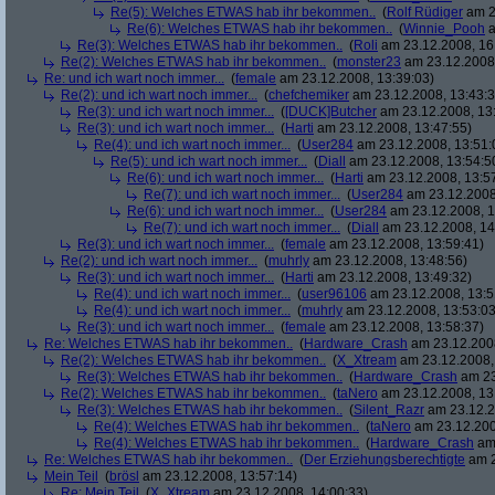
Re(5): Welches ETWAS hab ihr bekommen..
(
Rolf Rüdiger
am 2
Re(6): Welches ETWAS hab ihr bekommen..
(
Winnie_Pooh
a
Re(3): Welches ETWAS hab ihr bekommen..
(
Roli
am 23.12.2008, 16
Re(2): Welches ETWAS hab ihr bekommen..
(
monster23
am 23.12.2008,
Re: und ich wart noch immer...
(
female
am 23.12.2008, 13:39:03)
Re(2): und ich wart noch immer...
(
chefchemiker
am 23.12.2008, 13:43:3
Re(3): und ich wart noch immer...
(
[DUCK]Butcher
am 23.12.2008, 13
Re(3): und ich wart noch immer...
(
Harti
am 23.12.2008, 13:47:55)
Re(4): und ich wart noch immer...
(
User284
am 23.12.2008, 13:51:
Re(5): und ich wart noch immer...
(
Diall
am 23.12.2008, 13:54:5
Re(6): und ich wart noch immer...
(
Harti
am 23.12.2008, 13:5
Re(7): und ich wart noch immer...
(
User284
am 23.12.2008
Re(6): und ich wart noch immer...
(
User284
am 23.12.2008, 1
Re(7): und ich wart noch immer...
(
Diall
am 23.12.2008, 14
Re(3): und ich wart noch immer...
(
female
am 23.12.2008, 13:59:41)
Re(2): und ich wart noch immer...
(
muhrly
am 23.12.2008, 13:48:56)
Re(3): und ich wart noch immer...
(
Harti
am 23.12.2008, 13:49:32)
Re(4): und ich wart noch immer...
(
user96106
am 23.12.2008, 13:5
Re(4): und ich wart noch immer...
(
muhrly
am 23.12.2008, 13:53:03
Re(3): und ich wart noch immer...
(
female
am 23.12.2008, 13:58:37)
Re: Welches ETWAS hab ihr bekommen..
(
Hardware_Crash
am 23.12.2008
Re(2): Welches ETWAS hab ihr bekommen..
(
X_Xtream
am 23.12.2008,
Re(3): Welches ETWAS hab ihr bekommen..
(
Hardware_Crash
am 23
Re(2): Welches ETWAS hab ihr bekommen..
(
taNero
am 23.12.2008, 13
Re(3): Welches ETWAS hab ihr bekommen..
(
Silent_Razr
am 23.12.2
Re(4): Welches ETWAS hab ihr bekommen..
(
taNero
am 23.12.200
Re(4): Welches ETWAS hab ihr bekommen..
(
Hardware_Crash
am 
Re: Welches ETWAS hab ihr bekommen..
(
Der Erziehungsberechtigte
am 2
Mein Teil
(
brösl
am 23.12.2008, 13:57:14)
Re: Mein Teil
(
X_Xtream
am 23.12.2008, 14:00:33)