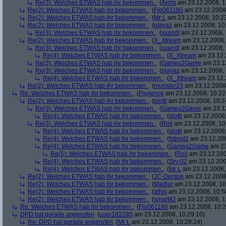
Re(3): Welches ETWAS hab ihr bekommen..
(
Arrris
am 23.12.2008, 1
Re(2): Welches ETWAS hab ihr bekommen..
(
Flo061180
am 23.12.2008,
Re(2): Welches ETWAS hab ihr bekommen..
(
Mr L
am 23.12.2008, 10:2
Re(2): Welches ETWAS hab ihr bekommen..
(
playaz
am 23.12.2008, 10
Re(3): Welches ETWAS hab ihr bekommen..
(
xxandl
am 23.12.2008, 
Re(2): Welches ETWAS hab ihr bekommen..
(
X_Xtream
am 23.12.2008,
Re(3): Welches ETWAS hab ihr bekommen..
(
xxandl
am 23.12.2008, 
Re(4): Welches ETWAS hab ihr bekommen..
(
X_Xtream
am 23.12.
Re(3): Welches ETWAS hab ihr bekommen..
(
Games2Game
am 23.12
Re(3): Welches ETWAS hab ihr bekommen..
(
playaz
am 23.12.2008, 
Re(4): Welches ETWAS hab ihr bekommen..
(
X_Xtream
am 23.12.
Re(2): Welches ETWAS hab ihr bekommen..
(
monster23
am 23.12.2008,
Re: Welches ETWAS hab ihr bekommen..
(
Psylence
am 23.12.2008, 10:22
Re(2): Welches ETWAS hab ihr bekommen..
(
plotti
am 23.12.2008, 10:2
Re(3): Welches ETWAS hab ihr bekommen..
(
Games2Game
am 23.12
Re(4): Welches ETWAS hab ihr bekommen..
(
plotti
am 23.12.2008,
Re(3): Welches ETWAS hab ihr bekommen..
(
Roli
am 23.12.2008, 10
Re(4): Welches ETWAS hab ihr bekommen..
(
plotti
am 23.12.2008,
Re(4): Welches ETWAS hab ihr bekommen..
(
fstingl2
am 23.12.200
Re(4): Welches ETWAS hab ihr bekommen..
(
Games2Game
am 23
Re(5): Welches ETWAS hab ihr bekommen..
(
Roli
am 23.12.200
Re(4): Welches ETWAS hab ihr bekommen..
(
Srv-02
am 23.12.200
Re(4): Welches ETWAS hab ihr bekommen..
(
Mr L
am 23.12.2008,
Re(2): Welches ETWAS hab ihr bekommen..
(
JC-Denton
am 23.12.2008,
Re(2): Welches ETWAS hab ihr bekommen..
(
Madler
am 23.12.2008, 10
Re(2): Welches ETWAS hab ihr bekommen..
(
athis
am 23.12.2008, 10:5
Re(2): Welches ETWAS hab ihr bekommen..
(
smart42
am 23.12.2008, 1
Re: Welches ETWAS hab ihr bekommen..
(
Flo061180
am 23.12.2008, 10:2
DPD hat gerade angerufen
(
user182285
am 23.12.2008, 10:29:10)
Re: DPD hat gerade angerufen
(
Mr L
am 23.12.2008, 10:29:24)