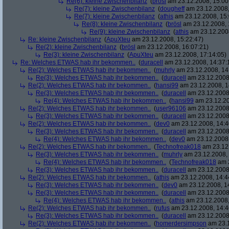
Re(6): kleine Zwischenbilanz
(
brösl
am 23.12.2008, 15:00
Re(7): kleine Zwischenbilanz
(
dougheff
am 23.12.2008,
Re(7): kleine Zwischenbilanz
(
athis
am 23.12.2008, 15:
Re(8): kleine Zwischenbilanz
(
brösl
am 23.12.2008, 
Re(9): kleine Zwischenbilanz
(
athis
am 23.12.2008
Re: kleine Zwischenbilanz
(
ApuXteu
am 23.12.2008, 15:22:47)
Re(2): kleine Zwischenbilanz
(
brösl
am 23.12.2008, 16:07:21)
Re(3): kleine Zwischenbilanz
(
ApuXteu
am 23.12.2008, 17:14:05)
Re: Welches ETWAS hab ihr bekommen..
(
duracell
am 23.12.2008, 14:37:
Re(2): Welches ETWAS hab ihr bekommen..
(
muhrly
am 23.12.2008, 14
Re(3): Welches ETWAS hab ihr bekommen..
(
duracell
am 23.12.2008,
Re(2): Welches ETWAS hab ihr bekommen..
(
hansi99
am 23.12.2008, 1
Re(3): Welches ETWAS hab ihr bekommen..
(
duracell
am 23.12.2008,
Re(4): Welches ETWAS hab ihr bekommen..
(
hansi99
am 23.12.20
Re(2): Welches ETWAS hab ihr bekommen..
(
user96106
am 23.12.2008,
Re(3): Welches ETWAS hab ihr bekommen..
(
duracell
am 23.12.2008,
Re(2): Welches ETWAS hab ihr bekommen..
(
dev0
am 23.12.2008, 14:4
Re(3): Welches ETWAS hab ihr bekommen..
(
duracell
am 23.12.2008,
Re(4): Welches ETWAS hab ihr bekommen..
(
dev0
am 23.12.2008,
Re(2): Welches ETWAS hab ihr bekommen..
(
Technofreak018
am 23.12.
Re(3): Welches ETWAS hab ihr bekommen..
(
muhrly
am 23.12.2008, 
Re(4): Welches ETWAS hab ihr bekommen..
(
Technofreak018
am 2
Re(3): Welches ETWAS hab ihr bekommen..
(
duracell
am 23.12.2008,
Re(2): Welches ETWAS hab ihr bekommen..
(
athis
am 23.12.2008, 14:4
Re(3): Welches ETWAS hab ihr bekommen..
(
dev0
am 23.12.2008, 1
Re(3): Welches ETWAS hab ihr bekommen..
(
duracell
am 23.12.2008,
Re(4): Welches ETWAS hab ihr bekommen..
(
athis
am 23.12.2008,
Re(2): Welches ETWAS hab ihr bekommen..
(
rufus
am 23.12.2008, 14:4
Re(3): Welches ETWAS hab ihr bekommen..
(
duracell
am 23.12.2008,
Re(2): Welches ETWAS hab ihr bekommen..
(
homerdersimpson
am 23.1