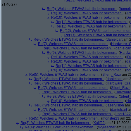
Re(13): Welches ETWAS hab ihr bekomm
21:40:27)
Re(9): Welches ETWAS hab ihr bekommen..
(
homete
Re(10): Welches ETWAS hab ihr bekommen..
(
Arr
Re(10): Welches ETWAS hab ihr bekommen..
(
De
Re(11): Welches ETWAS hab ihr bekommen..
(
Re(11): Welches ETWAS hab ihr bekommen..
(
Re(12): Welches ETWAS hab ihr bekommen.
Re(13): Welches ETWAS hab ihr bekom
Re(6): Welches ETWAS hab ihr bekommen..
(
danielcart
am 2
Re(7): Welches ETWAS hab ihr bekommen..
(
Hardware_C
Re(8): Welches ETWAS hab ihr bekommen..
(
danielcar
Re(9): Welches ETWAS hab ihr bekommen..
(
Hardw
Re(10): Welches ETWAS hab ihr bekommen..
(
[D
Re(10): Welches ETWAS hab ihr bekommen..
(
da
Re(11): Welches ETWAS hab ihr bekommen..
(
Re(10): Welches ETWAS hab ihr bekommen..
(
bo
Re(5): Welches ETWAS hab ihr bekommen..
(
Silent_Razr
am 21
Re(6): Welches ETWAS hab ihr bekommen..
(
danielcart
am 2
Re(6): Welches ETWAS hab ihr bekommen..
(
Hardware_Cra
Re(7): Welches ETWAS hab ihr bekommen..
(
Silent_Razr
Re(8): Welches ETWAS hab ihr bekommen..
(
Hardwar
Re(9): Welches ETWAS hab ihr bekommen..
(
Silent
Re(10): Welches ETWAS hab ihr bekommen..
(
Ha
Re(6): Welches ETWAS hab ihr bekommen..
(
laservision
am 2
Re(7): Welches ETWAS hab ihr bekommen..
(
danielcart
am
Re(8): Welches ETWAS hab ihr bekommen..
(
user1822
Re(5): Welches ETWAS hab ihr bekommen..
(
monster23
am 22.
Re(3): Welches ETWAS hab ihr bekommen..
(
Kalif22
am 21.12.2008, 
Re(4): Welches ETWAS hab ihr bekommen..
(
skyreacher
am 21.12