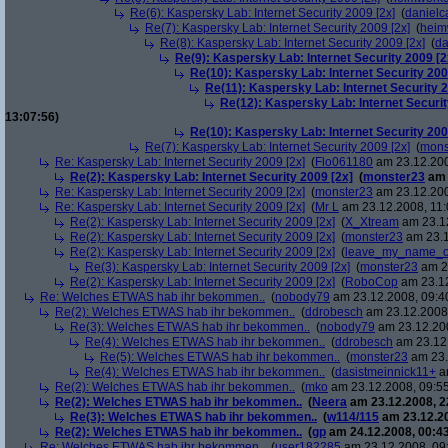
Re(6): Kaspersky Lab: Internet Security 2009 [2x]
(
danielc
Re(7): Kaspersky Lab: Internet Security 2009 [2x]
(
heim
Re(8): Kaspersky Lab: Internet Security 2009 [2x]
(
da
Re(9): Kaspersky Lab: Internet Security 2009 [2
Re(10): Kaspersky Lab: Internet Security 200
Re(11): Kaspersky Lab: Internet Security 2
Re(12): Kaspersky Lab: Internet Securit
13:07:56)
Re(10): Kaspersky Lab: Internet Security 200
Re(7): Kaspersky Lab: Internet Security 2009 [2x]
(
mons
Re: Kaspersky Lab: Internet Security 2009 [2x]
(
Flo061180
am 23.12.200
Re(2): Kaspersky Lab: Internet Security 2009 [2x]
(
monster23
am 
Re: Kaspersky Lab: Internet Security 2009 [2x]
(
monster23
am 23.12.200
Re: Kaspersky Lab: Internet Security 2009 [2x]
(
Mr L
am 23.12.2008, 11:
Re(2): Kaspersky Lab: Internet Security 2009 [2x]
(
X_Xtream
am 23.12
Re(2): Kaspersky Lab: Internet Security 2009 [2x]
(
monster23
am 23.1
Re(2): Kaspersky Lab: Internet Security 2009 [2x]
(
leave_my_name_o
Re(3): Kaspersky Lab: Internet Security 2009 [2x]
(
monster23
am 23
Re(2): Kaspersky Lab: Internet Security 2009 [2x]
(
RoboCop
am 23.12
Re: Welches ETWAS hab ihr bekommen..
(
nobody79
am 23.12.2008, 09:4
Re(2): Welches ETWAS hab ihr bekommen..
(
ddrobesch
am 23.12.2008,
Re(3): Welches ETWAS hab ihr bekommen..
(
nobody79
am 23.12.200
Re(4): Welches ETWAS hab ihr bekommen..
(
ddrobesch
am 23.12.
Re(5): Welches ETWAS hab ihr bekommen..
(
monster23
am 23.
Re(4): Welches ETWAS hab ihr bekommen..
(
dasistmeinnick11+
am
Re(2): Welches ETWAS hab ihr bekommen..
(
mko
am 23.12.2008, 09:55
Re(2): Welches ETWAS hab ihr bekommen..
(
Neera
am 23.12.2008, 2
Re(3): Welches ETWAS hab ihr bekommen..
(
w114/115
am 23.12.20
Re(2): Welches ETWAS hab ihr bekommen..
(
gp
am 24.12.2008, 00:43
Re: Welches ETWAS hab ihr bekommen..
(
user182285
am 23.12.2008, 09