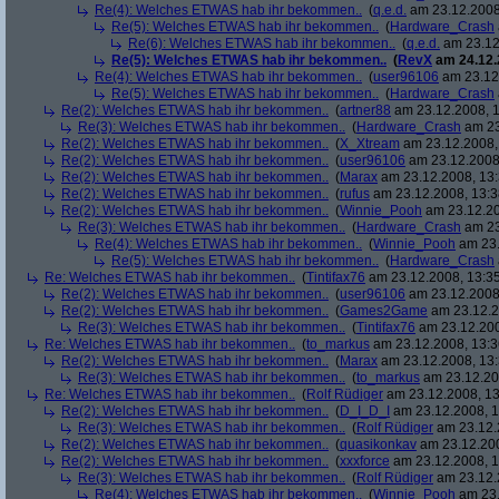
Re(4): Welches ETWAS hab ihr bekommen..
(
q.e.d.
am 23.12.2008
Re(5): Welches ETWAS hab ihr bekommen..
(
Hardware_Crash
Re(6): Welches ETWAS hab ihr bekommen..
(
q.e.d.
am 23.12
Re(5): Welches ETWAS hab ihr bekommen..
(
RevX
am 24.12.
Re(4): Welches ETWAS hab ihr bekommen..
(
user96106
am 23.12.
Re(5): Welches ETWAS hab ihr bekommen..
(
Hardware_Crash
Re(2): Welches ETWAS hab ihr bekommen..
(
artner88
am 23.12.2008, 1
Re(3): Welches ETWAS hab ihr bekommen..
(
Hardware_Crash
am 23
Re(2): Welches ETWAS hab ihr bekommen..
(
X_Xtream
am 23.12.2008,
Re(2): Welches ETWAS hab ihr bekommen..
(
user96106
am 23.12.2008,
Re(2): Welches ETWAS hab ihr bekommen..
(
Marax
am 23.12.2008, 13:
Re(2): Welches ETWAS hab ihr bekommen..
(
rufus
am 23.12.2008, 13:3
Re(2): Welches ETWAS hab ihr bekommen..
(
Winnie_Pooh
am 23.12.20
Re(3): Welches ETWAS hab ihr bekommen..
(
Hardware_Crash
am 23
Re(4): Welches ETWAS hab ihr bekommen..
(
Winnie_Pooh
am 23.
Re(5): Welches ETWAS hab ihr bekommen..
(
Hardware_Crash
Re: Welches ETWAS hab ihr bekommen..
(
Tintifax76
am 23.12.2008, 13:35
Re(2): Welches ETWAS hab ihr bekommen..
(
user96106
am 23.12.2008,
Re(2): Welches ETWAS hab ihr bekommen..
(
Games2Game
am 23.12.2
Re(3): Welches ETWAS hab ihr bekommen..
(
Tintifax76
am 23.12.200
Re: Welches ETWAS hab ihr bekommen..
(
to_markus
am 23.12.2008, 13:3
Re(2): Welches ETWAS hab ihr bekommen..
(
Marax
am 23.12.2008, 13:
Re(3): Welches ETWAS hab ihr bekommen..
(
to_markus
am 23.12.20
Re: Welches ETWAS hab ihr bekommen..
(
Rolf Rüdiger
am 23.12.2008, 13
Re(2): Welches ETWAS hab ihr bekommen..
(
D_I_D_I
am 23.12.2008, 1
Re(3): Welches ETWAS hab ihr bekommen..
(
Rolf Rüdiger
am 23.12.
Re(2): Welches ETWAS hab ihr bekommen..
(
quasikonkav
am 23.12.200
Re(2): Welches ETWAS hab ihr bekommen..
(
xxxforce
am 23.12.2008, 1
Re(3): Welches ETWAS hab ihr bekommen..
(
Rolf Rüdiger
am 23.12.
Re(4): Welches ETWAS hab ihr bekommen..
(
Winnie_Pooh
am 23.