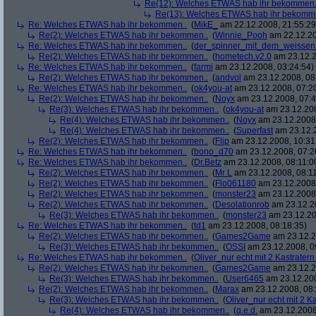
Re(12): Welches ETWAS hab ihr bekommen.
Re(13): Welches ETWAS hab ihr bekomm
Re: Welches ETWAS hab ihr bekommen..
(
MikE_
am 22.12.2008, 21:55:29
Re(2): Welches ETWAS hab ihr bekommen..
(
Winnie_Pooh
am 22.12.20
Re: Welches ETWAS hab ihr bekommen..
(
der_spinner_mit_dem_weissen
Re(2): Welches ETWAS hab ihr bekommen..
(
hometech.v2.0
am 23.12.2
Re: Welches ETWAS hab ihr bekommen..
(
farmi
am 23.12.2008, 03:24:54)
Re(2): Welches ETWAS hab ihr bekommen..
(
andvol
am 23.12.2008, 08
Re: Welches ETWAS hab ihr bekommen..
(
ok4you-at
am 23.12.2008, 07:2
Re(2): Welches ETWAS hab ihr bekommen..
(
Noyx
am 23.12.2008, 07:4
Re(3): Welches ETWAS hab ihr bekommen..
(
ok4you-at
am 23.12.200
Re(4): Welches ETWAS hab ihr bekommen..
(
Noyx
am 23.12.2008,
Re(4): Welches ETWAS hab ihr bekommen..
(
Superfast
am 23.12.2
Re(2): Welches ETWAS hab ihr bekommen..
(
Flip
am 23.12.2008, 10:31
Re: Welches ETWAS hab ihr bekommen..
(
bono_d70
am 23.12.2008, 07:2
Re: Welches ETWAS hab ihr bekommen..
(
Dr.Betz
am 23.12.2008, 08:11:0
Re(2): Welches ETWAS hab ihr bekommen..
(
Mr L
am 23.12.2008, 08:11
Re(2): Welches ETWAS hab ihr bekommen..
(
Flo061180
am 23.12.2008,
Re(2): Welches ETWAS hab ihr bekommen..
(
monster23
am 23.12.2008,
Re(2): Welches ETWAS hab ihr bekommen..
(
Desolationrob
am 23.12.20
Re(3): Welches ETWAS hab ihr bekommen..
(
monster23
am 23.12.20
Re: Welches ETWAS hab ihr bekommen..
(
td1
am 23.12.2008, 08:18:35)
Re(2): Welches ETWAS hab ihr bekommen..
(
Games2Game
am 23.12.2
Re(3): Welches ETWAS hab ihr bekommen..
(
OSSI
am 23.12.2008, 0
Re: Welches ETWAS hab ihr bekommen..
(
Oliver_nur echt mit 2 Kastratern
Re(2): Welches ETWAS hab ihr bekommen..
(
Games2Game
am 23.12.2
Re(3): Welches ETWAS hab ihr bekommen..
(
User6465
am 23.12.200
Re(2): Welches ETWAS hab ihr bekommen..
(
Marax
am 23.12.2008, 08:
Re(3): Welches ETWAS hab ihr bekommen..
(
Oliver_nur echt mit 2 K
Re(4): Welches ETWAS hab ihr bekommen..
(
q.e.d.
am 23.12.2008