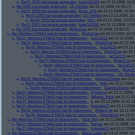
Re(2): DPD hat gerade angerufen
(
user182285
am 23.12.2008, 10:3
Re: DPD hat gerade angerufen
(
JC-Denton
am 23.12.2008, 10:39:17)
Re(2): DPD hat gerade angerufen
(
bono_d70
am 23.12.2008, 10:39:
Re(3): DPD hat gerade angerufen
(
JC-Denton
am 23.12.2008, 10:
Re(4): DPD hat gerade angerufen
(
Mr L
am 23.12.2008, 10:42:
Re(2): DPD hat gerade angerufen
(
user182285
am 23.12.2008, 10:4
Re: DPD hat gerade angerufen
(
RoboCop
am 23.12.2008, 10:40:21)
Re: Welches ETWAS hab ihr bekommen..
(
RoboCop
am 23.12.2008, 10:31
Re(2): Welches ETWAS hab ihr bekommen..
(
w114/115
am 23.12.2008, 
Re(3): Welches ETWAS hab ihr bekommen..
(
RoboCop
am 23.12.200
Re(4): Welches ETWAS hab ihr bekommen..
(
w114/115
am 23.12.2
Re(5): Welches ETWAS hab ihr bekommen..
(
RoboCop
am 23.1
Re(6): Welches ETWAS hab ihr bekommen..
(
w114/115
am 23
Re(7): Welches ETWAS hab ihr bekommen..
(
RoboCop
am
Re(8): Welches ETWAS hab ihr bekommen..
(
w114/115
Re(9): Welches ETWAS hab ihr bekommen..
(
RoboC
Re(8): Welches ETWAS hab ihr bekommen..
(
JC-Dento
Re(3): Welches ETWAS hab ihr bekommen..
(
Games2Game
am 23.12
Re(4): Welches ETWAS hab ihr bekommen..
(
mko
am 23.12.2008, 
Re(5): Welches ETWAS hab ihr bekommen..
(
Games2Game
am 
Re(2): Welches ETWAS hab ihr bekommen..
(
Psylence
am 23.12.2008, 
Re(2): Welches ETWAS hab ihr bekommen..
(
Winnie_Pooh
am 23.12.20
Re(2): Welches ETWAS hab ihr bekommen..
(
j.
am 23.12.2008, 11:01:22
Re(2): Welches ETWAS hab ihr bekommen..
(
monster23
am 23.12.2008,
Re(3): Welches ETWAS hab ihr bekommen..
(
RoboCop
am 23.12.200
Re(4): Welches ETWAS hab ihr bekommen..
(
monster23
am 23.12.
Re: Welches ETWAS hab ihr bekommen..
(
Sick_Boy
am 23.12.2008, 10:46
Re(2): Welches ETWAS hab ihr bekommen..
(
playaz
am 23.12.2008, 10
Re(2): Welches ETWAS hab ihr bekommen..
(
monster23
am 23.12.2008,
Re: Welches ETWAS hab ihr bekommen..
(
Black Label
am 23.12.2008, 10: