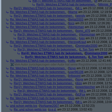
Re(7): Welches ETWAS hab ihr bekommen..
(
zf
am 23.12.
Re(8): Welches ETWAS hab ihr bekommen..
(
Winnie_
Re(2): Welches ETWAS hab ihr bekommen..
(
Mr L
am 23.12.2008, 12:2
Re: Welches ETWAS hab ihr bekommen..
(
Marne
am 23.12.2008, 12:19:54
Re(2): Welches ETWAS hab ihr bekommen..
(
wendy
am 23.12.2008, 12
Re: Welches ETWAS hab ihr bekommen..
(
Belial2003
am 23.12.2008, 12:2
Re: Welches ETWAS hab ihr bekommen..
(
toco
am 23.12.2008, 12:26:26)
Re: Welches ETWAS hab ihr bekommen..
(
Atomicman
am 23.12.2008, 12:
Re(2): Welches ETWAS hab ihr bekommen..
(
bono_d70
am 23.12.2008,
Re(3): Welches ETWAS hab ihr bekommen..
(
Atomicman
am 23.12.20
Re(3): Welches ETWAS hab ihr bekommen..
(
vex
am 23.12.2008, 13:
Re: Welches ETWAS hab ihr bekommen..
(
HerzogKraut
am 23.12.2008, 12
Re(2): Welches ETWAS hab ihr bekommen..
(
Dominator2000
am 23.12.
Re(3): Welches ETWAS hab ihr bekommen..
(
L.Ton Tom
am 23.12.200
Re(4): Welches ETWAS hab ihr bekommen..
(
Dominator2000
am
Re(5): Welches ETWAS hab ihr bekommen..
(
L.Ton Tom
am 24
Re: Welches ETWAS hab ihr bekommen..
(
rofflo
am 23.12.2008, 12:41:44)
Vom Autor zurückgezogen oder Autor hat seine Registrierung nicht bestä
Re: Welches ETWAS hab ihr bekommen..
(
Noyx
am 23.12.2008, 12:48:32)
Re: Welches ETWAS hab ihr bekommen..
(
user96106
am 23.12.2008, 12:5
Re: Welches ETWAS hab ihr bekommen..
(
infopoint
am 23.12.2008, 12:50:
Re(2): Welches ETWAS hab ihr bekommen..
(
Noyx
am 23.12.2008, 12:5
Re(2): Welches ETWAS hab ihr bekommen..
(
dizo
am 23.12.2008, 12:52
Re(2): Welches ETWAS hab ihr bekommen..
(
powerleecher
am 23.12.20
Re(3): Welches ETWAS hab ihr bekommen..
(
Mr L
am 23.12.2008, 12
Re(2): Welches ETWAS hab ihr bekommen..
(
MJFox
am 23.12.2008, 13
Re: Welches ETWAS hab ihr bekommen..
(
dizo
am 23.12.2008, 12:52:02)
Re(2): Welches ETWAS hab ihr bekommen..
(
Mr L
am 23.12.2008, 13:0
und schon gehts los
(
NoName2007
am 23.12.2008, 12:52:23)
Re: und schon gehts los
(
q.e.d.
am 23.12.2008, 13:02:43)