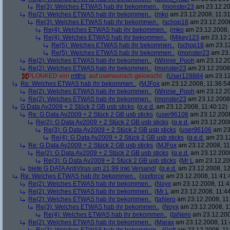
Re(3): Welches ETWAS hab ihr bekommen..
(
monster23
am 23.12.20
Re(2): Welches ETWAS hab ihr bekommen..
(
mko
am 23.12.2008, 11:31
Re(3): Welches ETWAS hab ihr bekommen..
(
schop18
am 23.12.2008
Re(4): Welches ETWAS hab ihr bekommen..
(
mko
am 23.12.2008, 
Re(4): Welches ETWAS hab ihr bekommen..
(
Mikey123
am 23.12.2
Re(5): Welches ETWAS hab ihr bekommen..
(
schop18
am 23.12
Re(5): Welches ETWAS hab ihr bekommen..
(
monster23
am 23.
Re(2): Welches ETWAS hab ihr bekommen..
(
Winnie_Pooh
am 23.12.20
Re(2): Welches ETWAS hab ihr bekommen..
(
monster23
am 23.12.2008,
PLONKED von
mtths
: auf userwunsch geloescht
(
User128884
am 23.12
Re: Welches ETWAS hab ihr bekommen..
(
MJFox
am 23.12.2008, 11:36:54
Re(2): Welches ETWAS hab ihr bekommen..
(
Winnie_Pooh
am 23.12.20
Re(2): Welches ETWAS hab ihr bekommen..
(
monster23
am 23.12.2008,
G Data Av2009 + 2 Stück 2 GB usb sticks
(
q.e.d.
am 23.12.2008, 11:40:12)
Re: G Data Av2009 + 2 Stück 2 GB usb sticks
(
user96106
am 23.12.2008
Re(2): G Data Av2009 + 2 Stück 2 GB usb sticks
(
q.e.d.
am 23.12.2008
Re(3): G Data Av2009 + 2 Stück 2 GB usb sticks
(
user96106
am 23.
Re(4): G Data Av2009 + 2 Stück 2 GB usb sticks
(
q.e.d.
am 23.12
Re: G Data Av2009 + 2 Stück 2 GB usb sticks
(
MJFox
am 23.12.2008, 11
Re(2): G Data Av2009 + 2 Stück 2 GB usb sticks
(
q.e.d.
am 23.12.2008
Re(3): G Data Av2009 + 2 Stück 2 GB usb sticks
(
Mr L
am 23.12.20
biete G DATA AntiVirus um 21,99 inkl Versand!
(
q.e.d.
am 23.12.2008, 12
Re: Welches ETWAS hab ihr bekommen..
(
xxxforce
am 23.12.2008, 11:41:
Re(2): Welches ETWAS hab ihr bekommen..
(
Noyx
am 23.12.2008, 11:4
Re(2): Welches ETWAS hab ihr bekommen..
(
Mr L
am 23.12.2008, 11:44
Re(2): Welches ETWAS hab ihr bekommen..
(
taNero
am 23.12.2008, 11
Re(3): Welches ETWAS hab ihr bekommen..
(
Noyx
am 23.12.2008, 1
Re(4): Welches ETWAS hab ihr bekommen..
(
taNero
am 23.12.200
Re(2): Welches ETWAS hab ihr bekommen..
(
Marax
am 23.12.2008, 11: