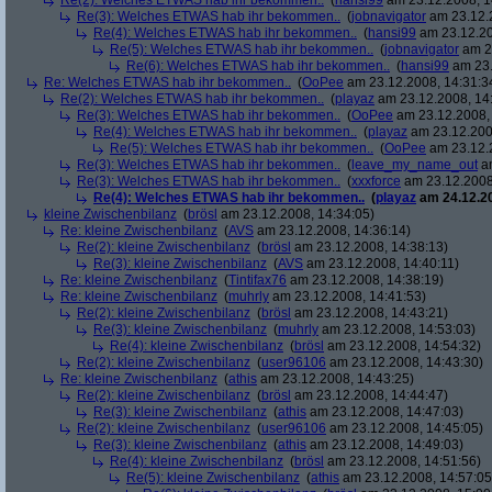
Re(2): Welches ETWAS hab ihr bekommen..
(
hansi99
am 23.12.2008, 1
Re(3): Welches ETWAS hab ihr bekommen..
(
jobnavigator
am 23.12.2
Re(4): Welches ETWAS hab ihr bekommen..
(
hansi99
am 23.12.20
Re(5): Welches ETWAS hab ihr bekommen..
(
jobnavigator
am 23
Re(6): Welches ETWAS hab ihr bekommen..
(
hansi99
am 23.
Re: Welches ETWAS hab ihr bekommen..
(
OoPee
am 23.12.2008, 14:31:3
Re(2): Welches ETWAS hab ihr bekommen..
(
playaz
am 23.12.2008, 14
Re(3): Welches ETWAS hab ihr bekommen..
(
OoPee
am 23.12.2008, 
Re(4): Welches ETWAS hab ihr bekommen..
(
playaz
am 23.12.200
Re(5): Welches ETWAS hab ihr bekommen..
(
OoPee
am 23.12.2
Re(3): Welches ETWAS hab ihr bekommen..
(
leave_my_name_out
am
Re(3): Welches ETWAS hab ihr bekommen..
(
xxxforce
am 23.12.2008
Re(4): Welches ETWAS hab ihr bekommen..
(
playaz
am 24.12.20
kleine Zwischenbilanz
(
brösl
am 23.12.2008, 14:34:05)
Re: kleine Zwischenbilanz
(
AVS
am 23.12.2008, 14:36:14)
Re(2): kleine Zwischenbilanz
(
brösl
am 23.12.2008, 14:38:13)
Re(3): kleine Zwischenbilanz
(
AVS
am 23.12.2008, 14:40:11)
Re: kleine Zwischenbilanz
(
Tintifax76
am 23.12.2008, 14:38:19)
Re: kleine Zwischenbilanz
(
muhrly
am 23.12.2008, 14:41:53)
Re(2): kleine Zwischenbilanz
(
brösl
am 23.12.2008, 14:43:21)
Re(3): kleine Zwischenbilanz
(
muhrly
am 23.12.2008, 14:53:03)
Re(4): kleine Zwischenbilanz
(
brösl
am 23.12.2008, 14:54:32)
Re(2): kleine Zwischenbilanz
(
user96106
am 23.12.2008, 14:43:30)
Re: kleine Zwischenbilanz
(
athis
am 23.12.2008, 14:43:25)
Re(2): kleine Zwischenbilanz
(
brösl
am 23.12.2008, 14:44:47)
Re(3): kleine Zwischenbilanz
(
athis
am 23.12.2008, 14:47:03)
Re(2): kleine Zwischenbilanz
(
user96106
am 23.12.2008, 14:45:05)
Re(3): kleine Zwischenbilanz
(
athis
am 23.12.2008, 14:49:03)
Re(4): kleine Zwischenbilanz
(
brösl
am 23.12.2008, 14:51:56)
Re(5): kleine Zwischenbilanz
(
athis
am 23.12.2008, 14:57:05