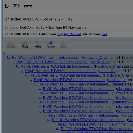
_____________________________________________________________
Ich suche: AMD CPU - Sockel 939 - .... X2
Ich biete: Dell Axim X51v + TomTom BT Navigation
25.12.2008, 18:08 Uhr - Editiert von
mjy@geizhals.at
, alte Version:
hier
Re: Welches ETWAS hab ihr bekommen..
(
Hardware_Crash
am 21.12.2008
Re(2): Welches ETWAS hab ihr bekommen..
(
Silent_Razr
am 21.12.2008
Re(3): Welches ETWAS hab ihr bekommen..
(
Hardware_Crash
am 21
Re(4): Welches ETWAS hab ihr bekommen..
(
danielcart
am 21.12.
Re(5): Welches ETWAS hab ihr bekommen..
(
Hardware_Crash
Re(6): Welches ETWAS hab ihr bekommen..
(
hellbringer
am 2
Re(7): Welches ETWAS hab ihr bekommen..
(
danielcart
am
Re(8): Welches ETWAS hab ihr bekommen..
(
skyreach
Re(7): Welches ETWAS hab ihr bekommen..
(
Hardware_C
Re(8): Welches ETWAS hab ihr bekommen..
(
hellbring
Re(7): Welches ETWAS hab ihr bekommen..
(
hometech.v2
Re(8): Welches ETWAS hab ihr bekommen..
(
skyreach
Re(8): Welches ETWAS hab ihr bekommen..
(
Winnie_
Re(9): Welches ETWAS hab ihr bekommen..
(
Hardw
Re(10): Welches ETWAS hab ihr bekommen..
(
Wi
Re(11): Welches ETWAS hab ihr bekommen..
(
Re(12): Welches ETWAS hab ihr bekommen.