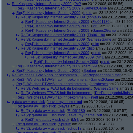
Re: Kaspersky Internet Security 2009
(
PvP
am 23.12.2008, 09:58:56)
Re(2): Kaspersky Internet Security 2009
(
Games2Game
am 23.12.2008,
Re(2): Kaspersky Internet Security 2009
(
q.e.d.
am 23.12.2008, 10:00:5
Re(3): Kaspersky Internet Security 2009
(
sonja85
am 23.12.2008, 10:
Re(4): Kaspersky Internet Security 2009
(
Flo061180
am 23.12.2008
Re(4): Kaspersky Internet Security 2009
(
Mr L
am 23.12.2008, 10:
Re(4): Kaspersky Internet Security 2009
(
Games2Game
am 23.12.
Re(3): Kaspersky Internet Security 2009
(
Flo061180
am 23.12.2008, 
Re(3): Kaspersky Internet Security 2009
(
Games2Game
am 23.12.200
Re(4): Kaspersky Internet Security 2009
(
mko
am 23.12.2008, 10:1
Re(3): Kaspersky Internet Security 2009
(
dizo
am 23.12.2008, 10:02:
Re(4): Kaspersky Internet Security 2009
(
q.e.d.
am 23.12.2008, 10
Re(5): Kaspersky Internet Security 2009
(
Mr L
am 23.12.2008, 1
Re(6): Kaspersky Internet Security 2009
(
q.e.d.
am 23.12.200
Re(2): Kaspersky Internet Security 2009
(
bertl099
am 23.12.2008, 10:27
Re(2): Kaspersky Internet Security 2009
(
Sputum
am 23.12.2008, 10:42
Re: Welches ETWAS hab ihr bekommen..
(
DerPropagandaMinister
am 23.1
Re(2): Welches ETWAS hab ihr bekommen..
(
Games2Game
am 23.12.2
Re(2): Welches ETWAS hab ihr bekommen..
(
ddrobesch
am 23.12.2008,
Re(3): Welches ETWAS hab ihr bekommen..
(
Games2Game
am 23.12
Re(3): Welches ETWAS hab ihr bekommen..
(
DerPropagandaMiniste
Re(2): Welches ETWAS hab ihr bekommen..
(
stiefl
am 23.12.2008, 14:5
g-data av + usb stick
(
leave_my_name_out
am 23.12.2008, 10:06:05)
Re: g-data av + usb stick
(
playaz
am 23.12.2008, 10:07:37)
Re(2): g-data av + usb stick
(
Flo061180
am 23.12.2008, 10:07:57)
Re(2): g-data av + usb stick
(
leave_my_name_out
am 23.12.2008, 10
Re(3): g-data av + usb stick
(
Mr L
am 23.12.2008, 10:13:24)
Re: g-data av + usb stick
(
Sputum
am 23.12.2008, 10:42:37)
Re(2): g-data av + usb stick
(
schop18
am 23.12.2008, 10:45:49)