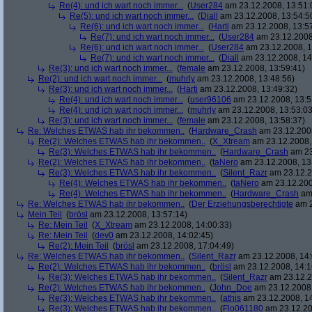
Re(4): und ich wart noch immer...
(
User284
am 23.12.2008, 13:51:
Re(5): und ich wart noch immer...
(
Diall
am 23.12.2008, 13:54:5
Re(6): und ich wart noch immer...
(
Harti
am 23.12.2008, 13:5
Re(7): und ich wart noch immer...
(
User284
am 23.12.2008
Re(6): und ich wart noch immer...
(
User284
am 23.12.2008, 1
Re(7): und ich wart noch immer...
(
Diall
am 23.12.2008, 14
Re(3): und ich wart noch immer...
(
female
am 23.12.2008, 13:59:41)
Re(2): und ich wart noch immer...
(
muhrly
am 23.12.2008, 13:48:56)
Re(3): und ich wart noch immer...
(
Harti
am 23.12.2008, 13:49:32)
Re(4): und ich wart noch immer...
(
user96106
am 23.12.2008, 13:5
Re(4): und ich wart noch immer...
(
muhrly
am 23.12.2008, 13:53:03
Re(3): und ich wart noch immer...
(
female
am 23.12.2008, 13:58:37)
Re: Welches ETWAS hab ihr bekommen..
(
Hardware_Crash
am 23.12.2008
Re(2): Welches ETWAS hab ihr bekommen..
(
X_Xtream
am 23.12.2008,
Re(3): Welches ETWAS hab ihr bekommen..
(
Hardware_Crash
am 23
Re(2): Welches ETWAS hab ihr bekommen..
(
taNero
am 23.12.2008, 13
Re(3): Welches ETWAS hab ihr bekommen..
(
Silent_Razr
am 23.12.2
Re(4): Welches ETWAS hab ihr bekommen..
(
taNero
am 23.12.200
Re(4): Welches ETWAS hab ihr bekommen..
(
Hardware_Crash
am 
Re: Welches ETWAS hab ihr bekommen..
(
Der Erziehungsberechtigte
am 2
Mein Teil
(
brösl
am 23.12.2008, 13:57:14)
Re: Mein Teil
(
X_Xtream
am 23.12.2008, 14:00:33)
Re: Mein Teil
(
dev0
am 23.12.2008, 14:02:45)
Re(2): Mein Teil
(
brösl
am 23.12.2008, 17:04:49)
Re: Welches ETWAS hab ihr bekommen..
(
Silent_Razr
am 23.12.2008, 14:
Re(2): Welches ETWAS hab ihr bekommen..
(
brösl
am 23.12.2008, 14:1
Re(3): Welches ETWAS hab ihr bekommen..
(
Silent_Razr
am 23.12.2
Re(2): Welches ETWAS hab ihr bekommen..
(
John_Doe
am 23.12.2008,
Re(3): Welches ETWAS hab ihr bekommen..
(
athis
am 23.12.2008, 14
Re(3): Welches ETWAS hab ihr bekommen..
(
Flo061180
am 23.12.20