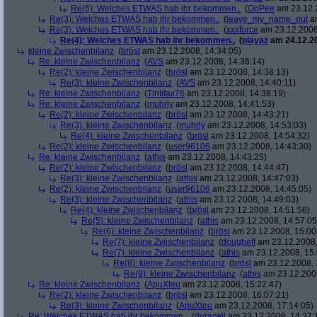
Re(5): Welches ETWAS hab ihr bekommen..
(
OoPee
am 23.12.2
Re(3): Welches ETWAS hab ihr bekommen..
(
leave_my_name_out
am
Re(3): Welches ETWAS hab ihr bekommen..
(
xxxforce
am 23.12.2008
Re(4): Welches ETWAS hab ihr bekommen..
(
playaz
am 24.12.20
kleine Zwischenbilanz
(
brösl
am 23.12.2008, 14:34:05)
Re: kleine Zwischenbilanz
(
AVS
am 23.12.2008, 14:36:14)
Re(2): kleine Zwischenbilanz
(
brösl
am 23.12.2008, 14:38:13)
Re(3): kleine Zwischenbilanz
(
AVS
am 23.12.2008, 14:40:11)
Re: kleine Zwischenbilanz
(
Tintifax76
am 23.12.2008, 14:38:19)
Re: kleine Zwischenbilanz
(
muhrly
am 23.12.2008, 14:41:53)
Re(2): kleine Zwischenbilanz
(
brösl
am 23.12.2008, 14:43:21)
Re(3): kleine Zwischenbilanz
(
muhrly
am 23.12.2008, 14:53:03)
Re(4): kleine Zwischenbilanz
(
brösl
am 23.12.2008, 14:54:32)
Re(2): kleine Zwischenbilanz
(
user96106
am 23.12.2008, 14:43:30)
Re: kleine Zwischenbilanz
(
athis
am 23.12.2008, 14:43:25)
Re(2): kleine Zwischenbilanz
(
brösl
am 23.12.2008, 14:44:47)
Re(3): kleine Zwischenbilanz
(
athis
am 23.12.2008, 14:47:03)
Re(2): kleine Zwischenbilanz
(
user96106
am 23.12.2008, 14:45:05)
Re(3): kleine Zwischenbilanz
(
athis
am 23.12.2008, 14:49:03)
Re(4): kleine Zwischenbilanz
(
brösl
am 23.12.2008, 14:51:56)
Re(5): kleine Zwischenbilanz
(
athis
am 23.12.2008, 14:57:05
Re(6): kleine Zwischenbilanz
(
brösl
am 23.12.2008, 15:00
Re(7): kleine Zwischenbilanz
(
dougheff
am 23.12.2008,
Re(7): kleine Zwischenbilanz
(
athis
am 23.12.2008, 15:
Re(8): kleine Zwischenbilanz
(
brösl
am 23.12.2008, 
Re(9): kleine Zwischenbilanz
(
athis
am 23.12.2008
Re: kleine Zwischenbilanz
(
ApuXteu
am 23.12.2008, 15:22:47)
Re(2): kleine Zwischenbilanz
(
brösl
am 23.12.2008, 16:07:21)
Re(3): kleine Zwischenbilanz
(
ApuXteu
am 23.12.2008, 17:14:05)
Re: Welches ETWAS hab ihr bekommen..
(
duracell
am 23.12.2008, 14:37: