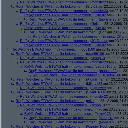
Re(3): Welches ETWAS hab ihr bekommen..
(
monster23
am 23.12.20
Re(2): Welches ETWAS hab ihr bekommen..
(
Srv-02
am 23.12.2008, 11:
Re(3): Welches ETWAS hab ihr bekommen..
(
monster23
am 23.12.20
Re(4): Welches ETWAS hab ihr bekommen..
(
Srv-02
am 23.12.2008
Re(5): Welches ETWAS hab ihr bekommen..
(
monster23
am 23.
Re(3): Welches ETWAS hab ihr bekommen..
(
Gott
am 23.12.2008, 11
Re(4): Welches ETWAS hab ihr bekommen..
(
Srv-02
am 23.12.2008
Re(5): Welches ETWAS hab ihr bekommen..
(
Gott
am 23.12.200
Re(6): Welches ETWAS hab ihr bekommen..
(
monster23
am 2
Re(3): Welches ETWAS hab ihr bekommen..
(
JC-Denton
am 23.12.20
Re(4): Welches ETWAS hab ihr bekommen..
(
Srv-02
am 23.12.2008
Re: Welches ETWAS hab ihr bekommen..
(
Flo061180
am 23.12.2008, 11:2
Re(2): Welches ETWAS hab ihr bekommen..
(
user96106
am 23.12.2008,
Re(3): Welches ETWAS hab ihr bekommen..
(
schop18
am 23.12.2008
Re(3): Welches ETWAS hab ihr bekommen..
(
monster23
am 23.12.20
Re(4): Welches ETWAS hab ihr bekommen..
(
user96106
am 23.12.
Re(5): Welches ETWAS hab ihr bekommen..
(
monster23
am 23.
Re(6): Welches ETWAS hab ihr bekommen..
(
user96106
am 2
Re(2): Welches ETWAS hab ihr bekommen..
(
Atomicman
am 23.12.2008
Re(2): Welches ETWAS hab ihr bekommen..
(
Mikey123
am 23.12.2008, 
Re(3): Welches ETWAS hab ihr bekommen..
(
bigpower
am 23.12.200
Re(2): Welches ETWAS hab ihr bekommen..
(
Silent_Razr
am 23.12.2008
Re(3): Welches ETWAS hab ihr bekommen..
(
monster23
am 23.12.20
Re(2): Welches ETWAS hab ihr bekommen..
(
mko
am 23.12.2008, 11:31
Re(3): Welches ETWAS hab ihr bekommen..
(
schop18
am 23.12.2008
Re(4): Welches ETWAS hab ihr bekommen..
(
mko
am 23.12.2008, 
Re(4): Welches ETWAS hab ihr bekommen..
(
Mikey123
am 23.12.2
Re(5): Welches ETWAS hab ihr bekommen..
(
schop18
am 23.12
Re(5): Welches ETWAS hab ihr bekommen..
(
monster23
am 23.
Re(2): Welches ETWAS hab ihr bekommen..
(
Winnie_Pooh
am 23.12.20