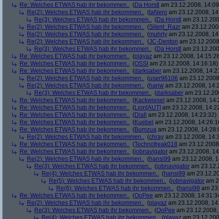
Re: Welches ETWAS hab ihr bekommen..
(
Da Horstl
am 23.12.2008, 14:09
Re(2): Welches ETWAS hab ihr bekommen..
(
taNero
am 23.12.2008, 14
Re(3): Welches ETWAS hab ihr bekommen..
(
Da Horstl
am 23.12.200
Re(2): Welches ETWAS hab ihr bekommen..
(
Silent_Razr
am 23.12.2008
Re(2): Welches ETWAS hab ihr bekommen..
(
muhrly
am 23.12.2008, 14
Re(2): Welches ETWAS hab ihr bekommen..
(
JC-Denton
am 23.12.2008,
Re(3): Welches ETWAS hab ihr bekommen..
(
Da Horstl
am 23.12.200
Re: Welches ETWAS hab ihr bekommen..
(
playaz
am 23.12.2008, 14:15:2
Re: Welches ETWAS hab ihr bekommen..
(
OSSI
am 23.12.2008, 14:16:18)
Re: Welches ETWAS hab ihr bekommen..
(
darksaber
am 23.12.2008, 14:2
Re(2): Welches ETWAS hab ihr bekommen..
(
user96106
am 23.12.2008,
Re(2): Welches ETWAS hab ihr bekommen..
(
hariw
am 23.12.2008, 14:
Re(3): Welches ETWAS hab ihr bekommen..
(
darksaber
am 23.12.200
Re: Welches ETWAS hab ihr bekommen..
(
Kackwiesel
am 23.12.2008, 14:
Re: Welches ETWAS hab ihr bekommen..
(
Lion[AUT]
am 23.12.2008, 14:2
Re: Welches ETWAS hab ihr bekommen..
(
Diall
am 23.12.2008, 14:23:32)
Re: Welches ETWAS hab ihr bekommen..
(
Kuebel
am 23.12.2008, 14:26:1
Re: Welches ETWAS hab ihr bekommen..
(
Bumzua
am 23.12.2008, 14:28:
Re(2): Welches ETWAS hab ihr bekommen..
(
chray
am 23.12.2008, 14:
Re: Welches ETWAS hab ihr bekommen..
(
Technofreak018
am 23.12.2008,
Re: Welches ETWAS hab ihr bekommen..
(
jobnavigator
am 23.12.2008, 14
Re(2): Welches ETWAS hab ihr bekommen..
(
hansi99
am 23.12.2008, 1
Re(3): Welches ETWAS hab ihr bekommen..
(
jobnavigator
am 23.12.2
Re(4): Welches ETWAS hab ihr bekommen..
(
hansi99
am 23.12.20
Re(5): Welches ETWAS hab ihr bekommen..
(
jobnavigator
am 23
Re(6): Welches ETWAS hab ihr bekommen..
(
hansi99
am 23.
Re: Welches ETWAS hab ihr bekommen..
(
OoPee
am 23.12.2008, 14:31:3
Re(2): Welches ETWAS hab ihr bekommen..
(
playaz
am 23.12.2008, 14
Re(3): Welches ETWAS hab ihr bekommen..
(
OoPee
am 23.12.2008, 
Re(4): Welches ETWAS hab ihr bekommen..
(
playaz
am 23.12.200