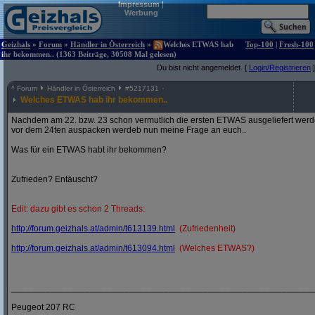
Impressum
|
Werbung
Geizhals
»
Forum
»
Händler in Österreich
»
Welches ETWAS hab
Top-100
|
Fresh-100
ihr bekommen.. (1363 Beiträge, 30508 Mal gelesen)
Du bist nicht angemeldet. [
Login/Registrieren
]
^
Forum
Händler in Österreich
#
5217131
Welches ETWAS hab ihr bekommen..
Nachdem am 22. bzw. 23 schon vermutlich die ersten ETWAS ausgeliefert werden
vor dem 24ten auspacken werdeb nun meine Frage an euch..
Was für ein ETWAS habt ihr bekommen?
Zufrieden? Entäuscht?
Edit: dazu gibt es schon 2 Threads:
http:/
/
forum.geizhals.at/
admin/
t613139.html
(Zufriedenheit)
http:/
/
forum.geizhals.at/
admin/
t613094.html
(Welches ETWAS?)
_____________________________________________________________
Peugeot 207 RC