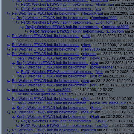
Re(2): Welches ETWAS hab ihr bekommen..
(
bono_d70
am 23.12.2008,
Re(3): Welches ETWAS hab ihr bekommen..
(
Atomicman
am 23.12.20
Re(3): Welches ETWAS hab ihr bekommen..
(
vex
am 23.12.2008, 13:
Re: Welches ETWAS hab ihr bekommen..
(
HerzogKraut
am 23.12.2008, 12
Re(2): Welches ETWAS hab ihr bekommen..
(
Dominator2000
am 23.12.
Re(3): Welches ETWAS hab ihr bekommen..
(
L.Ton Tom
am 23.12.200
Re(4): Welches ETWAS hab ihr bekommen..
(
Dominator2000
am
Re(5): Welches ETWAS hab ihr bekommen..
(
L.Ton Tom
am 24
Re: Welches ETWAS hab ihr bekommen..
(
rofflo
am 23.12.2008, 12:41:44)
Vom Autor zurückgezogen oder Autor hat seine Registrierung nicht bestä
Re: Welches ETWAS hab ihr bekommen..
(
Noyx
am 23.12.2008, 12:48:32)
Re: Welches ETWAS hab ihr bekommen..
(
user96106
am 23.12.2008, 12:5
Re: Welches ETWAS hab ihr bekommen..
(
infopoint
am 23.12.2008, 12:50:
Re(2): Welches ETWAS hab ihr bekommen..
(
Noyx
am 23.12.2008, 12:5
Re(2): Welches ETWAS hab ihr bekommen..
(
dizo
am 23.12.2008, 12:52
Re(2): Welches ETWAS hab ihr bekommen..
(
powerleecher
am 23.12.20
Re(3): Welches ETWAS hab ihr bekommen..
(
Mr L
am 23.12.2008, 12
Re(2): Welches ETWAS hab ihr bekommen..
(
MJFox
am 23.12.2008, 13
Re: Welches ETWAS hab ihr bekommen..
(
dizo
am 23.12.2008, 12:52:02)
Re(2): Welches ETWAS hab ihr bekommen..
(
Mr L
am 23.12.2008, 13:0
und schon gehts los
(
NoName2007
am 23.12.2008, 12:52:23)
Re: und schon gehts los
(
q.e.d.
am 23.12.2008, 13:02:43)
Re: Welches ETWAS hab ihr bekommen..
(
Mr L
am 23.12.2008, 12:57:00)
Re(2): Welches ETWAS hab ihr bekommen..
(
leave_my_name_out
am 2
Re(2): Welches ETWAS hab ihr bekommen..
(
Bucho
am 23.12.2008, 13:
Re: Welches ETWAS hab ihr bekommen..
(
nos2k5
am 23.12.2008, 12:57:5
Re(2): Welches ETWAS hab ihr bekommen..
(
Harti
am 23.12.2008, 12:5
Re(3): Welches ETWAS hab ihr bekommen..
(
Srv-02
am 23.12.2008, 
Re(3): Welches ETWAS hab ihr bekommen..
(
nos2k5
am 23.12.2008,
Re: Welches ETWAS hab ihr bekommen..
(
wasined
am 23.12.2008, 12:57: