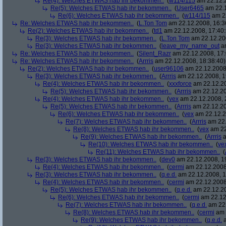
Re(4): Welches ETWAS hab ihr bekommen..
(
w114/115
am 22.12.2
Re(5): Welches ETWAS hab ihr bekommen..
(
User6465
am 22.1
Re(6): Welches ETWAS hab ihr bekommen..
(
w114/115
am 22
Re: Welches ETWAS hab ihr bekommen..
(
L.Ton Tom
am 22.12.2008, 16:3
Re(2): Welches ETWAS hab ihr bekommen..
(
td1
am 22.12.2008, 17:40:
Re(3): Welches ETWAS hab ihr bekommen..
(
L.Ton Tom
am 22.12.200
Re(3): Welches ETWAS hab ihr bekommen..
(
leave_my_name_out
am
Re: Welches ETWAS hab ihr bekommen..
(
Silent_Razr
am 22.12.2008, 17:
Re: Welches ETWAS hab ihr bekommen..
(
Arrris
am 22.12.2008, 18:38:40)
Re(2): Welches ETWAS hab ihr bekommen..
(
user96106
am 22.12.2008,
Re(3): Welches ETWAS hab ihr bekommen..
(
Arrris
am 22.12.2008, 1
Re(4): Welches ETWAS hab ihr bekommen..
(
xxxforce
am 22.12.20
Re(5): Welches ETWAS hab ihr bekommen..
(
Arrris
am 22.12.20
Re(4): Welches ETWAS hab ihr bekommen..
(
vex
am 22.12.2008, 
Re(5): Welches ETWAS hab ihr bekommen..
(
Arrris
am 22.12.20
Re(6): Welches ETWAS hab ihr bekommen..
(
vex
am 22.12.2
Re(7): Welches ETWAS hab ihr bekommen..
(
Arrris
am 22.
Re(8): Welches ETWAS hab ihr bekommen..
(
vex
am 22
Re(9): Welches ETWAS hab ihr bekommen..
(
Arrris
a
Re(10): Welches ETWAS hab ihr bekommen..
(
ve
Re(11): Welches ETWAS hab ihr bekommen..
(
Re(3): Welches ETWAS hab ihr bekommen..
(
dev0
am 22.12.2008, 1
Re(4): Welches ETWAS hab ihr bekommen..
(
cermi
am 22.12.2008
Re(3): Welches ETWAS hab ihr bekommen..
(
q.e.d.
am 22.12.2008, 1
Re(4): Welches ETWAS hab ihr bekommen..
(
cermi
am 22.12.2008
Re(5): Welches ETWAS hab ihr bekommen..
(
q.e.d.
am 22.12.20
Re(6): Welches ETWAS hab ihr bekommen..
(
cermi
am 22.12
Re(7): Welches ETWAS hab ihr bekommen..
(
q.e.d.
am 22.
Re(8): Welches ETWAS hab ihr bekommen..
(
cermi
am 
Re(9): Welches ETWAS hab ihr bekommen..
(
q.e.d.
a