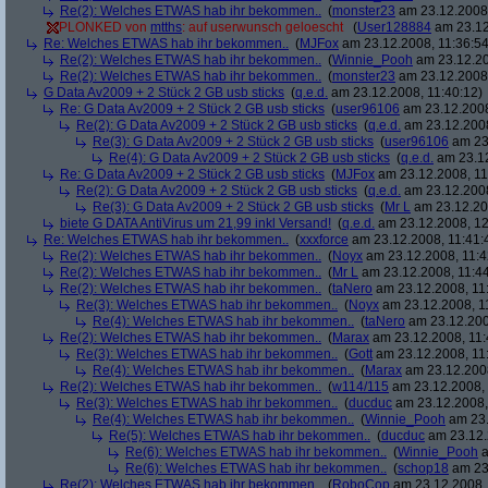
Re(2): Welches ETWAS hab ihr bekommen..
(
monster23
am 23.12.2008,
PLONKED von
mtths
: auf userwunsch geloescht
(
User128884
am 23.12
Re: Welches ETWAS hab ihr bekommen..
(
MJFox
am 23.12.2008, 11:36:54
Re(2): Welches ETWAS hab ihr bekommen..
(
Winnie_Pooh
am 23.12.20
Re(2): Welches ETWAS hab ihr bekommen..
(
monster23
am 23.12.2008,
G Data Av2009 + 2 Stück 2 GB usb sticks
(
q.e.d.
am 23.12.2008, 11:40:12)
Re: G Data Av2009 + 2 Stück 2 GB usb sticks
(
user96106
am 23.12.2008
Re(2): G Data Av2009 + 2 Stück 2 GB usb sticks
(
q.e.d.
am 23.12.2008
Re(3): G Data Av2009 + 2 Stück 2 GB usb sticks
(
user96106
am 23.
Re(4): G Data Av2009 + 2 Stück 2 GB usb sticks
(
q.e.d.
am 23.12
Re: G Data Av2009 + 2 Stück 2 GB usb sticks
(
MJFox
am 23.12.2008, 11
Re(2): G Data Av2009 + 2 Stück 2 GB usb sticks
(
q.e.d.
am 23.12.2008
Re(3): G Data Av2009 + 2 Stück 2 GB usb sticks
(
Mr L
am 23.12.20
biete G DATA AntiVirus um 21,99 inkl Versand!
(
q.e.d.
am 23.12.2008, 12
Re: Welches ETWAS hab ihr bekommen..
(
xxxforce
am 23.12.2008, 11:41:
Re(2): Welches ETWAS hab ihr bekommen..
(
Noyx
am 23.12.2008, 11:4
Re(2): Welches ETWAS hab ihr bekommen..
(
Mr L
am 23.12.2008, 11:44
Re(2): Welches ETWAS hab ihr bekommen..
(
taNero
am 23.12.2008, 11
Re(3): Welches ETWAS hab ihr bekommen..
(
Noyx
am 23.12.2008, 1
Re(4): Welches ETWAS hab ihr bekommen..
(
taNero
am 23.12.200
Re(2): Welches ETWAS hab ihr bekommen..
(
Marax
am 23.12.2008, 11:
Re(3): Welches ETWAS hab ihr bekommen..
(
Gott
am 23.12.2008, 11
Re(4): Welches ETWAS hab ihr bekommen..
(
Marax
am 23.12.2008
Re(2): Welches ETWAS hab ihr bekommen..
(
w114/115
am 23.12.2008, 
Re(3): Welches ETWAS hab ihr bekommen..
(
ducduc
am 23.12.2008,
Re(4): Welches ETWAS hab ihr bekommen..
(
Winnie_Pooh
am 23.
Re(5): Welches ETWAS hab ihr bekommen..
(
ducduc
am 23.12.
Re(6): Welches ETWAS hab ihr bekommen..
(
Winnie_Pooh
a
Re(6): Welches ETWAS hab ihr bekommen..
(
schop18
am 23.
Re(2): Welches ETWAS hab ihr bekommen..
(
RoboCop
am 23.12.2008, 