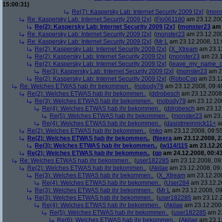
15:00:31)
Re(7): Kaspersky Lab: Internet Security 2009 [2x]
(
mons
Re: Kaspersky Lab: Internet Security 2009 [2x]
(
Flo061180
am 23.12.200
Re(2): Kaspersky Lab: Internet Security 2009 [2x]
(
monster23
am 
Re: Kaspersky Lab: Internet Security 2009 [2x]
(
monster23
am 23.12.200
Re: Kaspersky Lab: Internet Security 2009 [2x]
(
Mr L
am 23.12.2008, 11:
Re(2): Kaspersky Lab: Internet Security 2009 [2x]
(
X_Xtream
am 23.12
Re(2): Kaspersky Lab: Internet Security 2009 [2x]
(
monster23
am 23.1
Re(2): Kaspersky Lab: Internet Security 2009 [2x]
(
leave_my_name_o
Re(3): Kaspersky Lab: Internet Security 2009 [2x]
(
monster23
am 23
Re(2): Kaspersky Lab: Internet Security 2009 [2x]
(
RoboCop
am 23.12
Re: Welches ETWAS hab ihr bekommen..
(
nobody79
am 23.12.2008, 09:4
Re(2): Welches ETWAS hab ihr bekommen..
(
ddrobesch
am 23.12.2008,
Re(3): Welches ETWAS hab ihr bekommen..
(
nobody79
am 23.12.200
Re(4): Welches ETWAS hab ihr bekommen..
(
ddrobesch
am 23.12.
Re(5): Welches ETWAS hab ihr bekommen..
(
monster23
am 23.
Re(4): Welches ETWAS hab ihr bekommen..
(
dasistmeinnick11+
am
Re(2): Welches ETWAS hab ihr bekommen..
(
mko
am 23.12.2008, 09:55
Re(2): Welches ETWAS hab ihr bekommen..
(
Neera
am 23.12.2008, 2
Re(3): Welches ETWAS hab ihr bekommen..
(
w114/115
am 23.12.20
Re(2): Welches ETWAS hab ihr bekommen..
(
gp
am 24.12.2008, 00:43
Re: Welches ETWAS hab ihr bekommen..
(
user182285
am 23.12.2008, 09
Re(2): Welches ETWAS hab ihr bekommen..
(
Akilae
am 23.12.2008, 09:
Re(3): Welches ETWAS hab ihr bekommen..
(
X_Xtream
am 23.12.200
Re(4): Welches ETWAS hab ihr bekommen..
(
User284
am 23.12.20
Re(3): Welches ETWAS hab ihr bekommen..
(
Mr L
am 23.12.2008, 09
Re(3): Welches ETWAS hab ihr bekommen..
(
user182285
am 23.12.2
Re(4): Welches ETWAS hab ihr bekommen..
(
Akilae
am 23.12.2008
Re(5): Welches ETWAS hab ihr bekommen..
(
user182285
am 23
Re(6): Welches ETWAS hab ihr bekommen..
(
Akilae
am 23.12