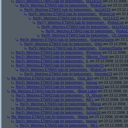
Re(2): Welches ETWAS hab ihr bekommen..
(
w114/115
am 23.12.2008, 
Re(3): Welches ETWAS hab ihr bekommen..
(
RoboCop
am 23.12.200
Re(4): Welches ETWAS hab ihr bekommen..
(
w114/115
am 23.12.2
Re(5): Welches ETWAS hab ihr bekommen..
(
RoboCop
am 23.1
Re(6): Welches ETWAS hab ihr bekommen..
(
w114/115
am 23
Re(7): Welches ETWAS hab ihr bekommen..
(
RoboCop
am
Re(8): Welches ETWAS hab ihr bekommen..
(
w114/115
Re(9): Welches ETWAS hab ihr bekommen..
(
RoboC
Re(8): Welches ETWAS hab ihr bekommen..
(
JC-Dento
Re(3): Welches ETWAS hab ihr bekommen..
(
Games2Game
am 23.12
Re(4): Welches ETWAS hab ihr bekommen..
(
mko
am 23.12.2008, 
Re(5): Welches ETWAS hab ihr bekommen..
(
Games2Game
am 
Re(2): Welches ETWAS hab ihr bekommen..
(
Psylence
am 23.12.2008, 
Re(2): Welches ETWAS hab ihr bekommen..
(
Winnie_Pooh
am 23.12.20
Re(2): Welches ETWAS hab ihr bekommen..
(
j.
am 23.12.2008, 11:01:22
Re(2): Welches ETWAS hab ihr bekommen..
(
monster23
am 23.12.2008,
Re(3): Welches ETWAS hab ihr bekommen..
(
RoboCop
am 23.12.200
Re(4): Welches ETWAS hab ihr bekommen..
(
monster23
am 23.12.
Re: Welches ETWAS hab ihr bekommen..
(
Sick_Boy
am 23.12.2008, 10:46
Re(2): Welches ETWAS hab ihr bekommen..
(
playaz
am 23.12.2008, 10
Re(2): Welches ETWAS hab ihr bekommen..
(
monster23
am 23.12.2008,
Re: Welches ETWAS hab ihr bekommen..
(
Black Label
am 23.12.2008, 10:
Re(2): Welches ETWAS hab ihr bekommen..
(
X_Xtream
am 23.12.2008,
Re(2): Welches ETWAS hab ihr bekommen..
(
Mr L
am 23.12.2008, 10:4
Re(3): Welches ETWAS hab ihr bekommen..
(
Marax
am 23.12.2008, 
Re(2): Welches ETWAS hab ihr bekommen..
(
taNero
am 23.12.2008, 10
Re(2): Welches ETWAS hab ihr bekommen..
(
schop18
am 23.12.2008, 1
Re: Welches ETWAS hab ihr bekommen..
(
Marax
am 23.12.2008, 10:48:38
Re(2): Welches ETWAS hab ihr bekommen..
(
playaz
am 23.12.2008, 10
Re(3): Welches ETWAS hab ihr bekommen..
(
Mr L
am 23.12.2008, 10