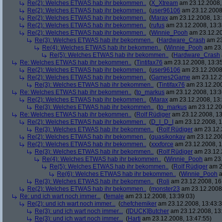
Re(2): Welches ETWAS hab ihr bekommen..
(
X_Xtream
am 23.12.2008,
Re(2): Welches ETWAS hab ihr bekommen..
(
user96106
am 23.12.2008,
Re(2): Welches ETWAS hab ihr bekommen..
(
Marax
am 23.12.2008, 13:
Re(2): Welches ETWAS hab ihr bekommen..
(
rufus
am 23.12.2008, 13:3
Re(2): Welches ETWAS hab ihr bekommen..
(
Winnie_Pooh
am 23.12.20
Re(3): Welches ETWAS hab ihr bekommen..
(
Hardware_Crash
am 23
Re(4): Welches ETWAS hab ihr bekommen..
(
Winnie_Pooh
am 23.
Re(5): Welches ETWAS hab ihr bekommen..
(
Hardware_Crash
Re: Welches ETWAS hab ihr bekommen..
(
Tintifax76
am 23.12.2008, 13:35
Re(2): Welches ETWAS hab ihr bekommen..
(
user96106
am 23.12.2008,
Re(2): Welches ETWAS hab ihr bekommen..
(
Games2Game
am 23.12.2
Re(3): Welches ETWAS hab ihr bekommen..
(
Tintifax76
am 23.12.200
Re: Welches ETWAS hab ihr bekommen..
(
to_markus
am 23.12.2008, 13:3
Re(2): Welches ETWAS hab ihr bekommen..
(
Marax
am 23.12.2008, 13:
Re(3): Welches ETWAS hab ihr bekommen..
(
to_markus
am 23.12.20
Re: Welches ETWAS hab ihr bekommen..
(
Rolf Rüdiger
am 23.12.2008, 13
Re(2): Welches ETWAS hab ihr bekommen..
(
D_I_D_I
am 23.12.2008, 1
Re(3): Welches ETWAS hab ihr bekommen..
(
Rolf Rüdiger
am 23.12.
Re(2): Welches ETWAS hab ihr bekommen..
(
quasikonkav
am 23.12.200
Re(2): Welches ETWAS hab ihr bekommen..
(
xxxforce
am 23.12.2008, 1
Re(3): Welches ETWAS hab ihr bekommen..
(
Rolf Rüdiger
am 23.12.
Re(4): Welches ETWAS hab ihr bekommen..
(
Winnie_Pooh
am 23.
Re(5): Welches ETWAS hab ihr bekommen..
(
Rolf Rüdiger
am 2
Re(6): Welches ETWAS hab ihr bekommen..
(
Winnie_Pooh
a
Re(3): Welches ETWAS hab ihr bekommen..
(
Roli
am 23.12.2008, 16
Re(2): Welches ETWAS hab ihr bekommen..
(
monster23
am 23.12.2008,
Re: und ich wart noch immer...
(
female
am 23.12.2008, 13:39:03)
Re(2): und ich wart noch immer...
(
chefchemiker
am 23.12.2008, 13:43:3
Re(3): und ich wart noch immer...
(
[DUCK]Butcher
am 23.12.2008, 13
Re(3): und ich wart noch immer...
(
Harti
am 23.12.2008, 13:47:55)