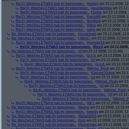
Re(2): Welches ETWAS hab ihr bekommen..
(
muhrly
am 23.12.2008, 12
Re(3): Welches ETWAS hab ihr bekommen..
(
quasikonkav
am 23.12.
Re(3): Welches ETWAS hab ihr bekommen..
(
Judge
am 23.12.2008, 
Re(2): Welches ETWAS hab ihr bekommen..
(
hansi99
am 23.12.2008, 1
Re(2): Welches ETWAS hab ihr bekommen..
(
kopfnick
am 23.12.2008, 1
Re(2): Welches ETWAS hab ihr bekommen..
(
littleo
am 23.12.2008, 13:3
Re(2): Welches ETWAS hab ihr bekommen..
(
athis
am 23.12.2008, 14:2
Re: Welches ETWAS hab ihr bekommen..
(
mcmichael
am 23.12.2008, 12:0
Re: Welches ETWAS hab ihr bekommen..
(
-MiniC-
am 23.12.2008, 12:04:0
Re(2): Welches ETWAS hab ihr bekommen..
(
monster23
am 23.12.2008,
Re(3): Welches ETWAS hab ihr bekommen..
(
RevX
am 24.12.2008,
Re: Welches ETWAS hab ihr bekommen..
(
zf
am 23.12.2008, 12:11:46)
Re(2): Welches ETWAS hab ihr bekommen..
(
q.e.d.
am 23.12.2008, 12:
Re(3): Welches ETWAS hab ihr bekommen..
(
zf
am 23.12.2008, 12:2
Re(4): Welches ETWAS hab ihr bekommen..
(
q.e.d.
am 23.12.2008,
Re(2): Welches ETWAS hab ihr bekommen..
(
Winnie_Pooh
am 23.12.20
Re(3): Welches ETWAS hab ihr bekommen..
(
Games2Game
am 23.12
Re(3): Welches ETWAS hab ihr bekommen..
(
zf
am 23.12.2008, 12:2
Re(4): Welches ETWAS hab ihr bekommen..
(
Winnie_Pooh
am 23.
Re(5): Welches ETWAS hab ihr bekommen..
(
zf
am 23.12.2008,
Re(6): Welches ETWAS hab ihr bekommen..
(
Winnie_Pooh
a
Re(7): Welches ETWAS hab ihr bekommen..
(
zf
am 23.12.
Re(8): Welches ETWAS hab ihr bekommen..
(
Winnie_
Re(2): Welches ETWAS hab ihr bekommen..
(
Mr L
am 23.12.2008, 12:2
Re: Welches ETWAS hab ihr bekommen..
(
Marne
am 23.12.2008, 12:19:54
Re(2): Welches ETWAS hab ihr bekommen..
(
wendy
am 23.12.2008, 12
Re: Welches ETWAS hab ihr bekommen..
(
Belial2003
am 23.12.2008, 12:2
Re: Welches ETWAS hab ihr bekommen..
(
toco
am 23.12.2008, 12:26:26)
Re: Welches ETWAS hab ihr bekommen..
(
Atomicman
am 23.12.2008, 12: