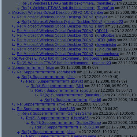
Re(3): Welches ETWAS hab ihr bekommen..
(
monster23
am 23.12.20
Re(3): Welches ETWAS hab ihr bekommen..
(
RoboCop
am 23.12.200
Microsoft Wireless Optical Desktop 700 v2
(
JC-Denton
am 23.12.2008, 09:
Re: Microsoft Wireless Optical Desktop 700 v2
(
playaz
am 23.12.2008, 0
Re(2): Microsoft Wireless Optical Desktop 700 v2
(
monster23
am 23.1
Re: Microsoft Wireless Optical Desktop 700 v2
(
Harti
am 23.12.2008, 09
Re: Microsoft Wireless Optical Desktop 700 v2
(
DD111
am 23.12.2008, 0
Re: Microsoft Wireless Optical Desktop 700 v2
(
KindGottes
am 23.12.200
Re: Microsoft Wireless Optical Desktop 700 v2 - DITO
(
athis
am 23.12.20
Re: Microsoft Wireless Optical Desktop 700 v2
(
flowminister
am 23.12.20
Re: Microsoft Wireless Optical Desktop 700 v2
(
Evildude
am 23.12.2008,
Re: Microsoft Wireless Optical Desktop 700 v2
(
nonametouse
am 23.12.
Re: Welches ETWAS hab ihr bekommen..
(
ddrobesch
am 23.12.2008, 09:4
Re(2): Welches ETWAS hab ihr bekommen..
(
monster23
am 23.12.2008,
Supperrrrrrrrrrrrrrrrr
(
dizo
am 23.12.2008, 09:48:09)
Re: Supperrrrrrrrrrrrrrrrr
(
ddrobesch
am 23.12.2008, 09:48:45)
Re(2): Supperrrrrrrrrrrrrrrrr
(
dizo
am 23.12.2008, 09:49:46)
Re(3): Supperrrrrrrrrrrrrrrrr
(
playaz
am 23.12.2008, 09:49:59)
Re(4): Supperrrrrrrrrrrrrrrrr
(
Mr L
am 23.12.2008, 09:50:09)
Re(5): Supperrrrrrrrrrrrrrrrr
(
dizo
am 23.12.2008, 09:50:47)
Re(6): Supperrrrrrrrrrrrrrrrr
(
monster23
am 23.12.2008, 10:
Re(7): Supperrrrrrrrrrrrrrrrr
(
[norbi]
am 23.12.2008, 19:0
Re: Supperrrrrrrrrrrrrrrrr
(
mko
am 23.12.2008, 09:56:40)
Re: Supperrrrrrrrrrrrrrrrr
(
User6465
am 23.12.2008, 10:04:30)
Re(2): Supperrrrrrrrrrrrrrrrr
(
Games2Game
am 23.12.2008, 10:05:40)
Re(3): Supperrrrrrrrrrrrrrrrr
(
User6465
am 23.12.2008, 10:07:22)
Re(4): Supperrrrrrrrrrrrrrrrr
(
Games2Game
am 23.12.2008, 10:0
Re(5): Supperrrrrrrrrrrrrrrrr
(
Flo061180
am 23.12.2008, 10:09
Re(2): Supperrrrrrrrrrrrrrrrr
(
dizo
am 23.12.2008, 10:10:31)
Re(3): Supperrrrrrrrrrrrrrrrr
(
Games2Game
am 23.12.2008, 10:12:0