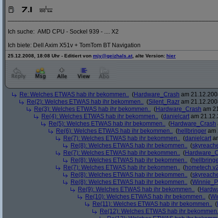
_____________________________________________________________
Ich suche: AMD CPU - Sockel 939 - .... X2
Ich biete: Dell Axim X51v + TomTom BT Navigation
25.12.2008, 18:08 Uhr - Editiert von
mjy@geizhals.at
, alte Version:
hier
Re: Welches ETWAS hab ihr bekommen..
(
Hardware_Crash
am 21.12.2008
Re(2): Welches ETWAS hab ihr bekommen..
(
Silent_Razr
am 21.12.2008
Re(3): Welches ETWAS hab ihr bekommen..
(
Hardware_Crash
am 21
Re(4): Welches ETWAS hab ihr bekommen..
(
danielcart
am 21.12.
Re(5): Welches ETWAS hab ihr bekommen..
(
Hardware_Crash
Re(6): Welches ETWAS hab ihr bekommen..
(
hellbringer
am 2
Re(7): Welches ETWAS hab ihr bekommen..
(
danielcart
am
Re(8): Welches ETWAS hab ihr bekommen..
(
skyreach
Re(7): Welches ETWAS hab ihr bekommen..
(
Hardware_C
Re(8): Welches ETWAS hab ihr bekommen..
(
hellbring
Re(7): Welches ETWAS hab ihr bekommen..
(
hometech.v2
Re(8): Welches ETWAS hab ihr bekommen..
(
skyreach
Re(8): Welches ETWAS hab ihr bekommen..
(
Winnie_
Re(9): Welches ETWAS hab ihr bekommen..
(
Hardw
Re(10): Welches ETWAS hab ihr bekommen..
(
Wi
Re(11): Welches ETWAS hab ihr bekommen..
(
Re(12): Welches ETWAS hab ihr bekommen.