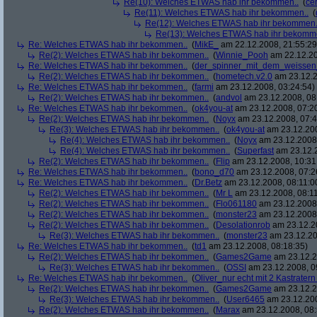
Re(10): Welches ETWAS hab ihr bekommen..
(
ce
Re(11): Welches ETWAS hab ihr bekommen..
(
Re(12): Welches ETWAS hab ihr bekommen.
Re(13): Welches ETWAS hab ihr bekomm
Re: Welches ETWAS hab ihr bekommen..
(
MikE_
am 22.12.2008, 21:55:29
Re(2): Welches ETWAS hab ihr bekommen..
(
Winnie_Pooh
am 22.12.20
Re: Welches ETWAS hab ihr bekommen..
(
der_spinner_mit_dem_weissen
Re(2): Welches ETWAS hab ihr bekommen..
(
hometech.v2.0
am 23.12.2
Re: Welches ETWAS hab ihr bekommen..
(
farmi
am 23.12.2008, 03:24:54)
Re(2): Welches ETWAS hab ihr bekommen..
(
andvol
am 23.12.2008, 08
Re: Welches ETWAS hab ihr bekommen..
(
ok4you-at
am 23.12.2008, 07:2
Re(2): Welches ETWAS hab ihr bekommen..
(
Noyx
am 23.12.2008, 07:4
Re(3): Welches ETWAS hab ihr bekommen..
(
ok4you-at
am 23.12.200
Re(4): Welches ETWAS hab ihr bekommen..
(
Noyx
am 23.12.2008,
Re(4): Welches ETWAS hab ihr bekommen..
(
Superfast
am 23.12.2
Re(2): Welches ETWAS hab ihr bekommen..
(
Flip
am 23.12.2008, 10:31
Re: Welches ETWAS hab ihr bekommen..
(
bono_d70
am 23.12.2008, 07:2
Re: Welches ETWAS hab ihr bekommen..
(
Dr.Betz
am 23.12.2008, 08:11:0
Re(2): Welches ETWAS hab ihr bekommen..
(
Mr L
am 23.12.2008, 08:11
Re(2): Welches ETWAS hab ihr bekommen..
(
Flo061180
am 23.12.2008,
Re(2): Welches ETWAS hab ihr bekommen..
(
monster23
am 23.12.2008,
Re(2): Welches ETWAS hab ihr bekommen..
(
Desolationrob
am 23.12.20
Re(3): Welches ETWAS hab ihr bekommen..
(
monster23
am 23.12.20
Re: Welches ETWAS hab ihr bekommen..
(
td1
am 23.12.2008, 08:18:35)
Re(2): Welches ETWAS hab ihr bekommen..
(
Games2Game
am 23.12.2
Re(3): Welches ETWAS hab ihr bekommen..
(
OSSI
am 23.12.2008, 0
Re: Welches ETWAS hab ihr bekommen..
(
Oliver_nur echt mit 2 Kastratern
Re(2): Welches ETWAS hab ihr bekommen..
(
Games2Game
am 23.12.2
Re(3): Welches ETWAS hab ihr bekommen..
(
User6465
am 23.12.200
Re(2): Welches ETWAS hab ihr bekommen..
(
Marax
am 23.12.2008, 08: