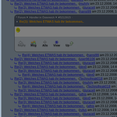
Re(2): Welches ETWAS hab ihr bekommen..
(
muhrly
am 23.12.2008, 14
Re(3): Welches ETWAS hab ihr bekommen..
(
duracell
am 23.12.2008,
Re(2): Welches ETWAS hab ihr bekommen..
(
hansi99
am 23.12.2008, 1
^
Forum
Händler in Österreich
#
5212915
Re(3): Welches ETWAS hab ihr bekommen..
Re(4): Welches ETWAS hab ihr bekommen..
(
hansi99
am 23.12.20
Re(2): Welches ETWAS hab ihr bekommen..
(
user96106
am 23.12.2008,
Re(3): Welches ETWAS hab ihr bekommen..
(
duracell
am 23.12.2008,
Re(2): Welches ETWAS hab ihr bekommen..
(
dev0
am 23.12.2008, 14:4
Re(3): Welches ETWAS hab ihr bekommen..
(
duracell
am 23.12.2008,
Re(4): Welches ETWAS hab ihr bekommen..
(
dev0
am 23.12.2008,
Re(2): Welches ETWAS hab ihr bekommen..
(
Technofreak018
am 23.12.
Re(3): Welches ETWAS hab ihr bekommen..
(
muhrly
am 23.12.2008, 
Re(4): Welches ETWAS hab ihr bekommen..
(
Technofreak018
am 2
Re(3): Welches ETWAS hab ihr bekommen..
(
duracell
am 23.12.2008,
Re(2): Welches ETWAS hab ihr bekommen..
(
athis
am 23.12.2008, 14:4
Re(3): Welches ETWAS hab ihr bekommen..
(
dev0
am 23.12.2008, 1
Re(3): Welches ETWAS hab ihr bekommen..
(
duracell
am 23.12.2008,
Re(4): Welches ETWAS hab ihr bekommen..
(
athis
am 23.12.2008,
Re(2): Welches ETWAS hab ihr bekommen..
(
rufus
am 23.12.2008, 14:4
Re(3): Welches ETWAS hab ihr bekommen..
(
duracell
am 23.12.2008,