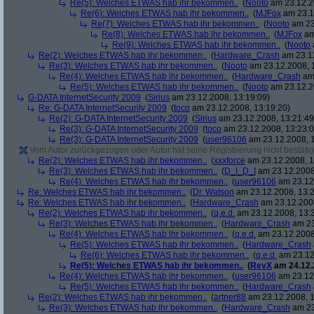
Re(5): Welches ETWAS hab ihr bekommen..
(
Nooto
am 23.12.2
Re(6): Welches ETWAS hab ihr bekommen..
(
MJFox
am 23.1
Re(7): Welches ETWAS hab ihr bekommen..
(
Nooto
am 23
Re(8): Welches ETWAS hab ihr bekommen..
(
MJFox
am
Re(9): Welches ETWAS hab ihr bekommen..
(
Nooto
Re(2): Welches ETWAS hab ihr bekommen..
(
Hardware_Crash
am 23.12
Re(3): Welches ETWAS hab ihr bekommen..
(
Nooto
am 23.12.2008, 
Re(4): Welches ETWAS hab ihr bekommen..
(
Hardware_Crash
am 
Re(5): Welches ETWAS hab ihr bekommen..
(
Nooto
am 23.12.2
G-DATA InternetSecurity 2009
(
Sirius
am 23.12.2008, 13:19:09)
Re: G-DATA InternetSecurity 2009
(
toco
am 23.12.2008, 13:19:20)
Re(2): G-DATA InternetSecurity 2009
(
Sirius
am 23.12.2008, 13:21:49
Re(3): G-DATA InternetSecurity 2009
(
toco
am 23.12.2008, 13:23:0
Re(3): G-DATA InternetSecurity 2009
(
user96106
am 23.12.2008, 1
Vom Autor zurückgezogen oder Autor hat seine Registrierung nicht bestätig
Re(2): Welches ETWAS hab ihr bekommen..
(
xxxforce
am 23.12.2008, 1
Re(3): Welches ETWAS hab ihr bekommen..
(
D_I_D_I
am 23.12.2008
Re(4): Welches ETWAS hab ihr bekommen..
(
user96106
am 23.12.
Re: Welches ETWAS hab ihr bekommen..
(
Dr. Watson
am 23.12.2008, 13:2
Re: Welches ETWAS hab ihr bekommen..
(
Hardware_Crash
am 23.12.2008
Re(2): Welches ETWAS hab ihr bekommen..
(
q.e.d.
am 23.12.2008, 13:
Re(3): Welches ETWAS hab ihr bekommen..
(
Hardware_Crash
am 23
Re(4): Welches ETWAS hab ihr bekommen..
(
q.e.d.
am 23.12.2008
Re(5): Welches ETWAS hab ihr bekommen..
(
Hardware_Crash
Re(6): Welches ETWAS hab ihr bekommen..
(
q.e.d.
am 23.12
Re(5): Welches ETWAS hab ihr bekommen..
(
RevX
am 24.12.
Re(4): Welches ETWAS hab ihr bekommen..
(
user96106
am 23.12.
Re(5): Welches ETWAS hab ihr bekommen..
(
Hardware_Crash
Re(2): Welches ETWAS hab ihr bekommen..
(
artner88
am 23.12.2008, 1
Re(3): Welches ETWAS hab ihr bekommen..
(
Hardware_Crash
am 23