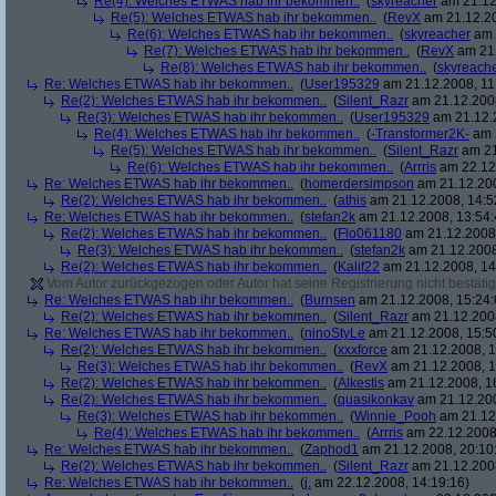
Re(4): Welches ETWAS hab ihr bekommen..
(
skyreacher
am 21.12
Re(5): Welches ETWAS hab ihr bekommen..
(
RevX
am 21.12.20
Re(6): Welches ETWAS hab ihr bekommen..
(
skyreacher
am 
Re(7): Welches ETWAS hab ihr bekommen..
(
RevX
am 21.
Re(8): Welches ETWAS hab ihr bekommen..
(
skyreach
Re: Welches ETWAS hab ihr bekommen..
(
User195329
am 21.12.2008, 11
Re(2): Welches ETWAS hab ihr bekommen..
(
Silent_Razr
am 21.12.2008
Re(3): Welches ETWAS hab ihr bekommen..
(
User195329
am 21.12.2
Re(4): Welches ETWAS hab ihr bekommen..
(
-Transformer2K-
am 2
Re(5): Welches ETWAS hab ihr bekommen..
(
Silent_Razr
am 21
Re(6): Welches ETWAS hab ihr bekommen..
(
Arrris
am 22.12.
Re: Welches ETWAS hab ihr bekommen..
(
homerdersimpson
am 21.12.200
Re(2): Welches ETWAS hab ihr bekommen..
(
athis
am 21.12.2008, 14:5
Re: Welches ETWAS hab ihr bekommen..
(
stefan2k
am 21.12.2008, 13:54:
Re(2): Welches ETWAS hab ihr bekommen..
(
Flo061180
am 21.12.2008,
Re(3): Welches ETWAS hab ihr bekommen..
(
stefan2k
am 21.12.2008
Re(2): Welches ETWAS hab ihr bekommen..
(
Kalif22
am 21.12.2008, 14
Vom Autor zurückgezogen oder Autor hat seine Registrierung nicht bestätig
Re: Welches ETWAS hab ihr bekommen..
(
Burnsen
am 21.12.2008, 15:24:
Re(2): Welches ETWAS hab ihr bekommen..
(
Silent_Razr
am 21.12.2008
Re: Welches ETWAS hab ihr bekommen..
(
ninoStyLe
am 21.12.2008, 15:5
Re(2): Welches ETWAS hab ihr bekommen..
(
xxxforce
am 21.12.2008, 1
Re(3): Welches ETWAS hab ihr bekommen..
(
RevX
am 21.12.2008, 1
Re(2): Welches ETWAS hab ihr bekommen..
(
Alkestis
am 21.12.2008, 1
Re(2): Welches ETWAS hab ihr bekommen..
(
quasikonkav
am 21.12.200
Re(3): Welches ETWAS hab ihr bekommen..
(
Winnie_Pooh
am 21.12.
Re(4): Welches ETWAS hab ihr bekommen..
(
Arrris
am 22.12.2008,
Re: Welches ETWAS hab ihr bekommen..
(
Zaphod1
am 21.12.2008, 20:10
Re(2): Welches ETWAS hab ihr bekommen..
(
Silent_Razr
am 21.12.2008
Re: Welches ETWAS hab ihr bekommen..
(
j.
am 22.12.2008, 14:19:16)