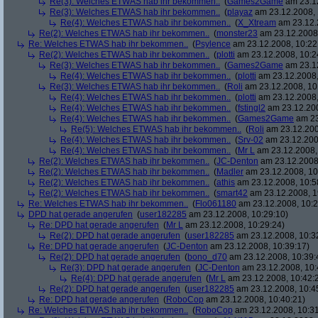
Re(3): Welches ETWAS hab ihr bekommen..
(
Games2Game
am 23.12
Re(3): Welches ETWAS hab ihr bekommen..
(
playaz
am 23.12.2008, 
Re(4): Welches ETWAS hab ihr bekommen..
(
X_Xtream
am 23.12.
Re(2): Welches ETWAS hab ihr bekommen..
(
monster23
am 23.12.2008,
Re: Welches ETWAS hab ihr bekommen..
(
Psylence
am 23.12.2008, 10:22
Re(2): Welches ETWAS hab ihr bekommen..
(
plotti
am 23.12.2008, 10:2
Re(3): Welches ETWAS hab ihr bekommen..
(
Games2Game
am 23.12
Re(4): Welches ETWAS hab ihr bekommen..
(
plotti
am 23.12.2008,
Re(3): Welches ETWAS hab ihr bekommen..
(
Roli
am 23.12.2008, 10
Re(4): Welches ETWAS hab ihr bekommen..
(
plotti
am 23.12.2008,
Re(4): Welches ETWAS hab ihr bekommen..
(
fstingl2
am 23.12.200
Re(4): Welches ETWAS hab ihr bekommen..
(
Games2Game
am 23
Re(5): Welches ETWAS hab ihr bekommen..
(
Roli
am 23.12.200
Re(4): Welches ETWAS hab ihr bekommen..
(
Srv-02
am 23.12.200
Re(4): Welches ETWAS hab ihr bekommen..
(
Mr L
am 23.12.2008,
Re(2): Welches ETWAS hab ihr bekommen..
(
JC-Denton
am 23.12.2008,
Re(2): Welches ETWAS hab ihr bekommen..
(
Madler
am 23.12.2008, 10
Re(2): Welches ETWAS hab ihr bekommen..
(
athis
am 23.12.2008, 10:5
Re(2): Welches ETWAS hab ihr bekommen..
(
smart42
am 23.12.2008, 1
Re: Welches ETWAS hab ihr bekommen..
(
Flo061180
am 23.12.2008, 10:2
DPD hat gerade angerufen
(
user182285
am 23.12.2008, 10:29:10)
Re: DPD hat gerade angerufen
(
Mr L
am 23.12.2008, 10:29:24)
Re(2): DPD hat gerade angerufen
(
user182285
am 23.12.2008, 10:3
Re: DPD hat gerade angerufen
(
JC-Denton
am 23.12.2008, 10:39:17)
Re(2): DPD hat gerade angerufen
(
bono_d70
am 23.12.2008, 10:39:
Re(3): DPD hat gerade angerufen
(
JC-Denton
am 23.12.2008, 10:
Re(4): DPD hat gerade angerufen
(
Mr L
am 23.12.2008, 10:42:
Re(2): DPD hat gerade angerufen
(
user182285
am 23.12.2008, 10:4
Re: DPD hat gerade angerufen
(
RoboCop
am 23.12.2008, 10:40:21)
Re: Welches ETWAS hab ihr bekommen..
(
RoboCop
am 23.12.2008, 10:31