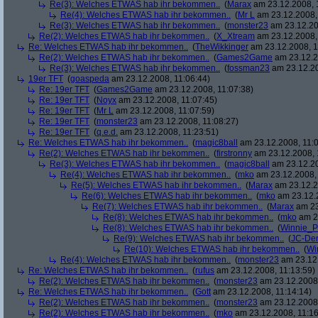
Re(3): Welches ETWAS hab ihr bekommen..
(
Marax
am 23.12.2008, 
Re(4): Welches ETWAS hab ihr bekommen..
(
Mr L
am 23.12.2008,
Re(3): Welches ETWAS hab ihr bekommen..
(
monster23
am 23.12.20
Re(2): Welches ETWAS hab ihr bekommen..
(
X_Xtream
am 23.12.2008,
Re: Welches ETWAS hab ihr bekommen..
(
TheWikkinger
am 23.12.2008, 1
Re(2): Welches ETWAS hab ihr bekommen..
(
Games2Game
am 23.12.2
Re(3): Welches ETWAS hab ihr bekommen..
(
fossman23
am 23.12.20
19er TFT
(
goaspeda
am 23.12.2008, 11:06:44)
Re: 19er TFT
(
Games2Game
am 23.12.2008, 11:07:38)
Re: 19er TFT
(
Noyx
am 23.12.2008, 11:07:45)
Re: 19er TFT
(
Mr L
am 23.12.2008, 11:07:59)
Re: 19er TFT
(
monster23
am 23.12.2008, 11:08:27)
Re: 19er TFT
(
q.e.d.
am 23.12.2008, 11:23:51)
Re: Welches ETWAS hab ihr bekommen..
(
magic8ball
am 23.12.2008, 11:0
Re(2): Welches ETWAS hab ihr bekommen..
(
firstronny
am 23.12.2008, 
Re(3): Welches ETWAS hab ihr bekommen..
(
magic8ball
am 23.12.20
Re(4): Welches ETWAS hab ihr bekommen..
(
mko
am 23.12.2008, 
Re(5): Welches ETWAS hab ihr bekommen..
(
Marax
am 23.12.2
Re(6): Welches ETWAS hab ihr bekommen..
(
mko
am 23.12.2
Re(7): Welches ETWAS hab ihr bekommen..
(
Marax
am 23
Re(8): Welches ETWAS hab ihr bekommen..
(
mko
am 23
Re(8): Welches ETWAS hab ihr bekommen..
(
Winnie_
Re(9): Welches ETWAS hab ihr bekommen..
(
JC-De
Re(10): Welches ETWAS hab ihr bekommen..
(
Wi
Re(4): Welches ETWAS hab ihr bekommen..
(
monster23
am 23.12.
Re: Welches ETWAS hab ihr bekommen..
(
rufus
am 23.12.2008, 11:13:59)
Re(2): Welches ETWAS hab ihr bekommen..
(
monster23
am 23.12.2008,
Re: Welches ETWAS hab ihr bekommen..
(
Gott
am 23.12.2008, 11:14:14)
Re(2): Welches ETWAS hab ihr bekommen..
(
monster23
am 23.12.2008,
Re(2): Welches ETWAS hab ihr bekommen..
(
mko
am 23.12.2008, 11:16