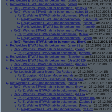
Re: Welches ETWAS hab ihr bekommen..
(
adhoc
am 23.12.2008, 13:05:13
Re: Welches ETWAS hab ihr bekommen..
(
Weed
am 23.12.2008, 13:09:31
Re(2): Welches ETWAS hab ihr bekommen..
(
casey.w
am 23.12.2008, 1
Re(2): Welches ETWAS hab ihr bekommen..
(
schop18
am 23.12.2008, 1
Re(3): Welches ETWAS hab ihr bekommen..
(
Weed
am 23.12.2008, 1
Re(4): Welches ETWAS hab ihr bekommen..
(
user96106
am 23.12.
Re(4): Welches ETWAS hab ihr bekommen..
(
schop18
am 23.12.20
Re(4): Welches ETWAS hab ihr bekommen..
(
hansi99
am 23.12.20
Re(2): Welches ETWAS hab ihr bekommen..
(
Weed
am 23.12.2008, 13:
Re(3): Welches ETWAS hab ihr bekommen..
(
Marax
am 23.12.2008, 
Re(4): Welches ETWAS hab ihr bekommen..
(
Weed
am 23.12.2008
Re(2): Welches ETWAS hab ihr bekommen..
(
RevX
am 24.12.2008, 15
Re: Welches ETWAS hab ihr bekommen..
(
artner88
am 23.12.2008, 13:11:
Re(2): Welches ETWAS hab ihr bekommen..
(
xxandl
am 23.12.2008, 13
Re(3): Welches ETWAS hab ihr bekommen..
(
artner88
am 23.12.2008
Re: Welches ETWAS hab ihr bekommen..
(
Blacktronix
am 23.12.2008, 13:
Re: Welches ETWAS hab ihr bekommen..
(
User195329
am 23.12.2008, 13
Re(2): Welches ETWAS hab ihr bekommen..
(
hansi99
am 23.12.2008, 1
Logitech G5 Laser Mouse
(
muhrly
am 23.12.2008, 13:15:53)
Re: Logitech G5 Laser Mouse
(
Da Rookee
am 23.12.2008, 14:14:15)
Re(2): Logitech G5 Laser Mouse
(
muhrly
am 23.12.2008, 14:19:16)
Re(3): Logitech G5 Laser Mouse
(
Da Rookee
am 23.12.2008, 14:2
Re: Welches ETWAS hab ihr bekommen..
(
Nooto
am 23.12.2008, 13:16:09
Re(2): Welches ETWAS hab ihr bekommen..
(
Noyx
am 23.12.2008, 13:2
Re(3): Welches ETWAS hab ihr bekommen..
(
Nooto
am 23.12.2008, 
Re(2): Welches ETWAS hab ihr bekommen..
(
MJFox
am 23.12.2008, 13
Re(3): Welches ETWAS hab ihr bekommen..
(
user96106
am 23.12.20
Re(3): Welches ETWAS hab ihr bekommen..
(
Zaphod1
am 23.12.2008
Re(3): Welches ETWAS hab ihr bekommen..
(
Nooto
am 23.12.2008, 
Re(4): Welches ETWAS hab ihr bekommen..
(
MJFox
am 23.12.200