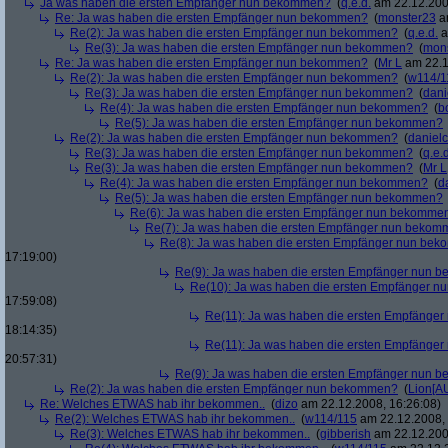
Ja was haben die ersten Empfänger nun bekommen?
(
q.e.d.
am 22.12.200
Re: Ja was haben die ersten Empfänger nun bekommen?
(
monster23
am
Re(2): Ja was haben die ersten Empfänger nun bekommen?
(
q.e.d.
a
Re(3): Ja was haben die ersten Empfänger nun bekommen?
(
mon
Re: Ja was haben die ersten Empfänger nun bekommen?
(
Mr L
am 22.1
Re(2): Ja was haben die ersten Empfänger nun bekommen?
(
w114/1
Re(3): Ja was haben die ersten Empfänger nun bekommen?
(
dani
Re(4): Ja was haben die ersten Empfänger nun bekommen?
(
b
Re(5): Ja was haben die ersten Empfänger nun bekommen?
Re(2): Ja was haben die ersten Empfänger nun bekommen?
(
danielc
Re(3): Ja was haben die ersten Empfänger nun bekommen?
(
q.e.d
Re(3): Ja was haben die ersten Empfänger nun bekommen?
(
Mr L
Re(4): Ja was haben die ersten Empfänger nun bekommen?
(
d
Re(5): Ja was haben die ersten Empfänger nun bekommen?
Re(6): Ja was haben die ersten Empfänger nun bekomme
Re(7): Ja was haben die ersten Empfänger nun beko
Re(8): Ja was haben die ersten Empfänger nun be
17:19:00)
Re(9): Ja was haben die ersten Empfänger nun
Re(10): Ja was haben die ersten Empfänger 
17:59:08)
Re(11): Ja was haben die ersten Empfänge
18:14:35)
Re(11): Ja was haben die ersten Empfänge
20:57:31)
Re(9): Ja was haben die ersten Empfänger nun
Re(2): Ja was haben die ersten Empfänger nun bekommen?
(
Lion[A
Re: Welches ETWAS hab ihr bekommen..
(
dizo
am 22.12.2008, 16:26:08)
Re(2): Welches ETWAS hab ihr bekommen..
(
w114/115
am 22.12.2008, 
Re(3): Welches ETWAS hab ihr bekommen..
(
gibberish
am 22.12.200