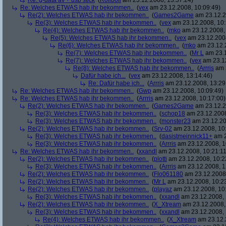
Re: g-data av + usb stick
(
Roliboli
am 23.12.2008, 13:57:24)
Re: Welches ETWAS hab ihr bekommen..
(
vex
am 23.12.2008, 10:09:49)
Re(2): Welches ETWAS hab ihr bekommen..
(
Games2Game
am 23.12.2
Re(3): Welches ETWAS hab ihr bekommen..
(
vex
am 23.12.2008, 10:
Re(4): Welches ETWAS hab ihr bekommen..
(
mko
am 23.12.2008, 
Re(5): Welches ETWAS hab ihr bekommen..
(
vex
am 23.12.2008
Re(6): Welches ETWAS hab ihr bekommen..
(
mko
am 23.12.2
Re(7): Welches ETWAS hab ihr bekommen..
(
Mr L
am 23.1
Re(7): Welches ETWAS hab ihr bekommen..
(
vex
am 23.12
Re(8): Welches ETWAS hab ihr bekommen..
(
Arrris
am 2
Dafür habe ich...
(
vex
am 23.12.2008, 13:14:46)
Re: Dafür habe ich...
(
Arrris
am 23.12.2008, 13:29
Re: Welches ETWAS hab ihr bekommen..
(
Gwp
am 23.12.2008, 10:09:49)
Re: Welches ETWAS hab ihr bekommen..
(
Arrris
am 23.12.2008, 10:17:00)
Re(2): Welches ETWAS hab ihr bekommen..
(
Games2Game
am 23.12.2
Re(3): Welches ETWAS hab ihr bekommen..
(
schop18
am 23.12.2008
Re(3): Welches ETWAS hab ihr bekommen..
(
monster23
am 23.12.20
Re(2): Welches ETWAS hab ihr bekommen..
(
Srv-02
am 23.12.2008, 10
Re(3): Welches ETWAS hab ihr bekommen..
(
dasistmeinnick11+
am 2
Re(3): Welches ETWAS hab ihr bekommen..
(
Arrris
am 23.12.2008, 1
Re: Welches ETWAS hab ihr bekommen..
(
xxandl
am 23.12.2008, 10:21:11
Re(2): Welches ETWAS hab ihr bekommen..
(
plotti
am 23.12.2008, 10:2
Re(3): Welches ETWAS hab ihr bekommen..
(
Arrris
am 23.12.2008, 1
Re(2): Welches ETWAS hab ihr bekommen..
(
Flo061180
am 23.12.2008,
Re(2): Welches ETWAS hab ihr bekommen..
(
Mr L
am 23.12.2008, 10:2
Re(2): Welches ETWAS hab ihr bekommen..
(
playaz
am 23.12.2008, 10
Re(3): Welches ETWAS hab ihr bekommen..
(
xxandl
am 23.12.2008, 
Re(2): Welches ETWAS hab ihr bekommen..
(
X_Xtream
am 23.12.2008,
Re(3): Welches ETWAS hab ihr bekommen..
(
xxandl
am 23.12.2008, 
Re(4): Welches ETWAS hab ihr bekommen..
(
X_Xtream
am 23.12.