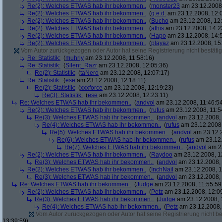
Re(2): Welches ETWAS hab ihr bekommen..
(
monster23
am 23.12.2008,
Re(2): Welches ETWAS hab ihr bekommen..
(
q.e.d.
am 23.12.2008, 12:
Re(2): Welches ETWAS hab ihr bekommen..
(
Bucho
am 23.12.2008, 12:
Re(2): Welches ETWAS hab ihr bekommen..
(
athis
am 23.12.2008, 14:2
Re(2): Welches ETWAS hab ihr bekommen..
(
Hapo
am 23.12.2008, 14:
Re(2): Welches ETWAS hab ihr bekommen..
(
playaz
am 23.12.2008, 15
Vom Autor zurückgezogen oder Autor hat seine Registrierung nicht bestätig
Re: Statistik:
(
muhrly
am 23.12.2008, 11:58:16)
Re: Statistik:
(
Silent_Razr
am 23.12.2008, 12:05:36)
Re(2): Statistik:
(
taNero
am 23.12.2008, 12:07:17)
Re: Statistik:
(
ese
am 23.12.2008, 12:18:11)
Re(2): Statistik:
(
xxxforce
am 23.12.2008, 12:19:23)
Re(3): Statistik:
(
ese
am 23.12.2008, 12:23:11)
Re: Welches ETWAS hab ihr bekommen..
(
andvol
am 23.12.2008, 11:46:5
Re(2): Welches ETWAS hab ihr bekommen..
(
rufus
am 23.12.2008, 11:5
Re(3): Welches ETWAS hab ihr bekommen..
(
andvol
am 23.12.2008, 
Re(4): Welches ETWAS hab ihr bekommen..
(
rufus
am 23.12.2008,
Re(5): Welches ETWAS hab ihr bekommen..
(
andvol
am 23.12.2
Re(6): Welches ETWAS hab ihr bekommen..
(
rufus
am 23.12.
Re(7): Welches ETWAS hab ihr bekommen..
(
andvol
am 23
Re(2): Welches ETWAS hab ihr bekommen..
(
Raydoo
am 23.12.2008, 1
Re(3): Welches ETWAS hab ihr bekommen..
(
andvol
am 23.12.2008, 
Re(2): Welches ETWAS hab ihr bekommen..
(
InchNail
am 23.12.2008, 1
Re(3): Welches ETWAS hab ihr bekommen..
(
andvol
am 23.12.2008, 
Re: Welches ETWAS hab ihr bekommen..
(
Judge
am 23.12.2008, 11:55:59
Re(2): Welches ETWAS hab ihr bekommen..
(
Petz
am 23.12.2008, 12:0
Re(3): Welches ETWAS hab ihr bekommen..
(
Judge
am 23.12.2008, 
Re(4): Welches ETWAS hab ihr bekommen..
(
Petz
am 23.12.2008,
Vom Autor zurückgezogen oder Autor hat seine Registrierung nicht bes
13:39:59)