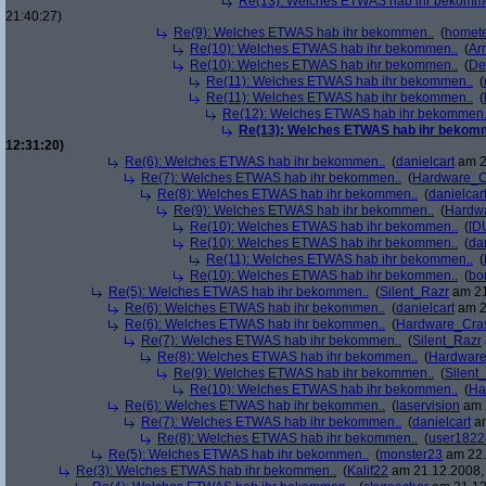
Re(13): Welches ETWAS hab ihr bekomm
21:40:27)
Re(9): Welches ETWAS hab ihr bekommen..
(
homete
Re(10): Welches ETWAS hab ihr bekommen..
(
Arr
Re(10): Welches ETWAS hab ihr bekommen..
(
De
Re(11): Welches ETWAS hab ihr bekommen..
(
Re(11): Welches ETWAS hab ihr bekommen..
(
Re(12): Welches ETWAS hab ihr bekommen.
Re(13): Welches ETWAS hab ihr bekom
12:31:20)
Re(6): Welches ETWAS hab ihr bekommen..
(
danielcart
am 2
Re(7): Welches ETWAS hab ihr bekommen..
(
Hardware_C
Re(8): Welches ETWAS hab ihr bekommen..
(
danielcar
Re(9): Welches ETWAS hab ihr bekommen..
(
Hardw
Re(10): Welches ETWAS hab ihr bekommen..
(
[D
Re(10): Welches ETWAS hab ihr bekommen..
(
da
Re(11): Welches ETWAS hab ihr bekommen..
(
Re(10): Welches ETWAS hab ihr bekommen..
(
bo
Re(5): Welches ETWAS hab ihr bekommen..
(
Silent_Razr
am 21
Re(6): Welches ETWAS hab ihr bekommen..
(
danielcart
am 2
Re(6): Welches ETWAS hab ihr bekommen..
(
Hardware_Cra
Re(7): Welches ETWAS hab ihr bekommen..
(
Silent_Razr
Re(8): Welches ETWAS hab ihr bekommen..
(
Hardwar
Re(9): Welches ETWAS hab ihr bekommen..
(
Silent
Re(10): Welches ETWAS hab ihr bekommen..
(
Ha
Re(6): Welches ETWAS hab ihr bekommen..
(
laservision
am 2
Re(7): Welches ETWAS hab ihr bekommen..
(
danielcart
am
Re(8): Welches ETWAS hab ihr bekommen..
(
user1822
Re(5): Welches ETWAS hab ihr bekommen..
(
monster23
am 22.
Re(3): Welches ETWAS hab ihr bekommen..
(
Kalif22
am 21.12.2008, 