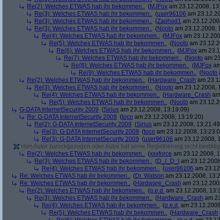
Re(2): Welches ETWAS hab ihr bekommen..
(
MJFox
am 23.12.2008, 13
Re(3): Welches ETWAS hab ihr bekommen..
(
user96106
am 23.12.20
Re(3): Welches ETWAS hab ihr bekommen..
(
Zaphod1
am 23.12.2008
Re(3): Welches ETWAS hab ihr bekommen..
(
Nooto
am 23.12.2008, 
Re(4): Welches ETWAS hab ihr bekommen..
(
MJFox
am 23.12.200
Re(5): Welches ETWAS hab ihr bekommen..
(
Nooto
am 23.12.2
Re(6): Welches ETWAS hab ihr bekommen..
(
MJFox
am 23.1
Re(7): Welches ETWAS hab ihr bekommen..
(
Nooto
am 23
Re(8): Welches ETWAS hab ihr bekommen..
(
MJFox
am
Re(9): Welches ETWAS hab ihr bekommen..
(
Nooto
Re(2): Welches ETWAS hab ihr bekommen..
(
Hardware_Crash
am 23.12
Re(3): Welches ETWAS hab ihr bekommen..
(
Nooto
am 23.12.2008, 
Re(4): Welches ETWAS hab ihr bekommen..
(
Hardware_Crash
am 
Re(5): Welches ETWAS hab ihr bekommen..
(
Nooto
am 23.12.2
G-DATA InternetSecurity 2009
(
Sirius
am 23.12.2008, 13:19:09)
Re: G-DATA InternetSecurity 2009
(
toco
am 23.12.2008, 13:19:20)
Re(2): G-DATA InternetSecurity 2009
(
Sirius
am 23.12.2008, 13:21:49
Re(3): G-DATA InternetSecurity 2009
(
toco
am 23.12.2008, 13:23:0
Re(3): G-DATA InternetSecurity 2009
(
user96106
am 23.12.2008, 1
Vom Autor zurückgezogen oder Autor hat seine Registrierung nicht bestätig
Re(2): Welches ETWAS hab ihr bekommen..
(
xxxforce
am 23.12.2008, 1
Re(3): Welches ETWAS hab ihr bekommen..
(
D_I_D_I
am 23.12.2008
Re(4): Welches ETWAS hab ihr bekommen..
(
user96106
am 23.12.
Re: Welches ETWAS hab ihr bekommen..
(
Dr. Watson
am 23.12.2008, 13:2
Re: Welches ETWAS hab ihr bekommen..
(
Hardware_Crash
am 23.12.2008
Re(2): Welches ETWAS hab ihr bekommen..
(
q.e.d.
am 23.12.2008, 13:
Re(3): Welches ETWAS hab ihr bekommen..
(
Hardware_Crash
am 23
Re(4): Welches ETWAS hab ihr bekommen..
(
q.e.d.
am 23.12.2008
Re(5): Welches ETWAS hab ihr bekommen..
(
Hardware_Crash