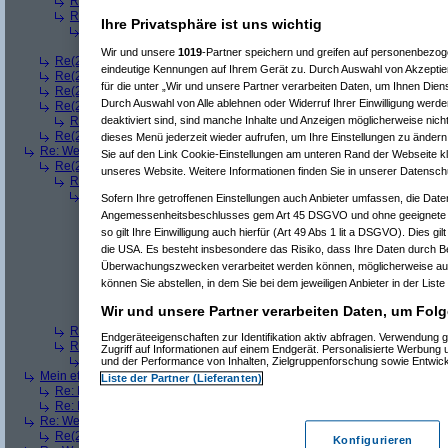
Re(3): Welches ETWAS hab ihr bekommen..
(
playaz
am 23.12.2008, 
Re(3): Welches ETWAS hab ihr bekommen..
(
monster23
am 23.12.20
Ihre Privatsphäre ist uns wichtig
Re(4): Welches ETWAS hab ihr bekommen..
(
bart99
am 23.12.2008
Re(5): Welches ETWAS hab ihr bekommen..
(
monster23
am 23.
Wir und unsere
1019
-Partner speichern und greifen auf personenbezo
Re(2): Welches ETWAS hab ihr bekommen..
(
female
am 23.12.2008, 09
eindeutige Kennungen auf Ihrem Gerät zu. Durch Auswahl von Akzeptier
Re(2): Welches ETWAS hab ihr bekommen..
(
User6465
am 23.12.2008,
für die unter „Wir und unsere Partner verarbeiten Daten, um Ihnen Dien
Re(2): Welches ETWAS hab ihr bekommen..
(
playaz
am 23.12.2008, 09
Durch Auswahl von Alle ablehnen oder Widerruf Ihrer Einwilligung werde
Re(2): Welches ETWAS hab ihr bekommen..
(
Ardjan
am 23.12.2008, 09
deaktiviert sind, sind manche Inhalte und Anzeigen möglicherweise nicht
Re(3): Welches ETWAS hab ihr bekommen..
(
monster23
am 23.12.20
Re(2): Welches ETWAS hab ihr bekommen..
(
User284
am 23.12.2008, 1
dieses Menü jederzeit wieder aufrufen, um Ihre Einstellungen zu ändern 
Re: Welches ETWAS hab ihr bekommen..
(
Diall
am 23.12.2008, 09:01:20)
Sie auf den Link Cookie-Einstellungen am unteren Rand der Webseite kli
Re(2): Welches ETWAS hab ihr bekommen..
(
ddrobesch
am 23.12.2008,
unseres Website. Weitere Informationen finden Sie in unserer Datensch
Re(3): Welches ETWAS hab ihr bekommen..
(
q.e.d.
am 23.12.2008, 0
Re(4): Welches ETWAS hab ihr bekommen..
(
Games2Game
am 23
Sofern Ihre getroffenen Einstellungen auch Anbieter umfassen, die Daten
Re(5): Welches ETWAS hab ihr bekommen..
(
ddrobesch
am 23.
Angemessenheitsbeschlusses gem Art 45 DSGVO und ohne geeignete G
Re(6): Welches ETWAS hab ihr bekommen..
(
q.e.d.
am 23.12
so gilt Ihre Einwilligung auch hierfür (Art 49 Abs 1 lit a DSGVO). Dies gi
Re(5): Welches ETWAS hab ihr bekommen..
(
q.e.d.
am 23.12.20
die USA. Es besteht insbesondere das Risiko, dass Ihre Daten durch B
Re(6): Welches ETWAS hab ihr bekommen..
(
Games2Game
Überwachungszwecken verarbeitet werden können, möglicherweise auc
Re(7): Welches ETWAS hab ihr bekommen..
(
q.e.d.
am 23.
können Sie abstellen, in dem Sie bei dem jeweiligen Anbieter in der Liste
Re(8): Welches ETWAS hab ihr bekommen..
(
Games2
Re(9): Welches ETWAS hab ihr bekommen..
(
q.e.d.
a
Wir und unsere Partner verarbeiten Daten, um Folg
Re(5): Welches ETWAS hab ihr bekommen..
(
monster23
am 23.
Re(3): Welches ETWAS hab ihr bekommen..
(
Diall
am 23.12.2008, 09
Endgeräteeigenschaften zur Identifikation aktiv abfragen. Verwendung 
Re(3): Welches ETWAS hab ihr bekommen..
(
Madler
am 23.12.2008, 
Zugriff auf Informationen auf einem Endgerät. Personalisierte Werbung
Re(4): Welches ETWAS hab ihr bekommen..
(
Games2Game
am 23
und der Performance von Inhalten, Zielgruppenforschung sowie Entwic
Mein etwas
(
Winnie_Pooh
am 23.12.2008, 09:12:01)
Liste der Partner (Lieferanten)
Re: Mein etwas
(
dizo
am 23.12.2008, 09:24:29)
Re: Mein etwas
(
q.e.d.
am 23.12.2008, 09:40:58)
Re: Welches ETWAS hab ihr bekommen..
(
Dimmu
am 23.12.2008, 09:12:1
Re(2): Welches ETWAS hab ihr bekommen..
(
Games2Game
am 23.12.2
Konfigurieren