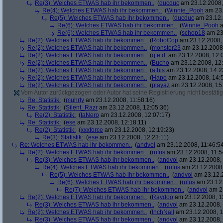
Re(3): Welches ETWAS hab ihr bekommen..
(
ducduc
am 23.12.2008,
Re(4): Welches ETWAS hab ihr bekommen..
(
Winnie_Pooh
am 23.
Re(5): Welches ETWAS hab ihr bekommen..
(
ducduc
am 23.12.
Re(6): Welches ETWAS hab ihr bekommen..
(
Winnie_Pooh
a
Re(6): Welches ETWAS hab ihr bekommen..
(
schop18
am 23.
Re(2): Welches ETWAS hab ihr bekommen..
(
RoboCop
am 23.12.2008, 
Re(2): Welches ETWAS hab ihr bekommen..
(
monster23
am 23.12.2008,
Re(2): Welches ETWAS hab ihr bekommen..
(
q.e.d.
am 23.12.2008, 12:
Re(2): Welches ETWAS hab ihr bekommen..
(
Bucho
am 23.12.2008, 12:
Re(2): Welches ETWAS hab ihr bekommen..
(
athis
am 23.12.2008, 14:2
Re(2): Welches ETWAS hab ihr bekommen..
(
Hapo
am 23.12.2008, 14:
Re(2): Welches ETWAS hab ihr bekommen..
(
playaz
am 23.12.2008, 15
Vom Autor zurückgezogen oder Autor hat seine Registrierung nicht bestätig
Re: Statistik:
(
muhrly
am 23.12.2008, 11:58:16)
Re: Statistik:
(
Silent_Razr
am 23.12.2008, 12:05:36)
Re(2): Statistik:
(
taNero
am 23.12.2008, 12:07:17)
Re: Statistik:
(
ese
am 23.12.2008, 12:18:11)
Re(2): Statistik:
(
xxxforce
am 23.12.2008, 12:19:23)
Re(3): Statistik:
(
ese
am 23.12.2008, 12:23:11)
Re: Welches ETWAS hab ihr bekommen..
(
andvol
am 23.12.2008, 11:46:5
Re(2): Welches ETWAS hab ihr bekommen..
(
rufus
am 23.12.2008, 11:5
Re(3): Welches ETWAS hab ihr bekommen..
(
andvol
am 23.12.2008, 
Re(4): Welches ETWAS hab ihr bekommen..
(
rufus
am 23.12.2008,
Re(5): Welches ETWAS hab ihr bekommen..
(
andvol
am 23.12.2
Re(6): Welches ETWAS hab ihr bekommen..
(
rufus
am 23.12.
Re(7): Welches ETWAS hab ihr bekommen..
(
andvol
am 23
Re(2): Welches ETWAS hab ihr bekommen..
(
Raydoo
am 23.12.2008, 1
Re(3): Welches ETWAS hab ihr bekommen..
(
andvol
am 23.12.2008, 
Re(2): Welches ETWAS hab ihr bekommen..
(
InchNail
am 23.12.2008, 1
Re(3): Welches ETWAS hab ihr bekommen..
(
andvol
am 23.12.2008, 