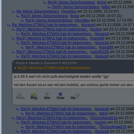
Re(8): kleine Zwischenbilanz
(
brösl
am 23.12.2008, 
Re(9): kleine Zwischenbilanz
(
athis
am 23.12.2008
Re: kleine Zwischenbilanz
(
ApuXteu
am 23.12.2008, 15:22:47)
Re(2): kleine Zwischenbilanz
(
brösl
am 23.12.2008, 16:07:21)
Re(3): kleine Zwischenbilanz
(
ApuXteu
am 23.12.2008, 17:14:05)
Re: Welches ETWAS hab ihr bekommen..
(
duracell
am 23.12.2008, 14:37:
Re(2): Welches ETWAS hab ihr bekommen..
(
muhrly
am 23.12.2008, 14
Re(3): Welches ETWAS hab ihr bekommen..
(
duracell
am 23.12.2008,
Re(2): Welches ETWAS hab ihr bekommen..
(
hansi99
am 23.12.2008, 1
Re(3): Welches ETWAS hab ihr bekommen..
(
duracell
am 23.12.2008,
Re(4): Welches ETWAS hab ihr bekommen..
(
hansi99
am 23.12.20
Re(2): Welches ETWAS hab ihr bekommen..
(
user96106
am 23.12.2008,
Re(3): Welches ETWAS hab ihr bekommen..
(
duracell
am 23.12.2008,
^
Forum
Händler in Österreich
#
5212760
Re(2): Welches ETWAS hab ihr bekommen..
ja 0,88 € weil ich nicht aufs wechselgeld warten wollte *gg*
mit den frauen ist es wie mit den hobbits, am schluss gehts immer um den 
Re(3): Welches ETWAS hab ihr bekommen..
(
duracell
am 23.12.2008,
Re(4): Welches ETWAS hab ihr bekommen..
(
dev0
am 23.12.2008,
Re(2): Welches ETWAS hab ihr bekommen..
(
Technofreak018
am 23.12.
Re(3): Welches ETWAS hab ihr bekommen..
(
muhrly
am 23.12.2008, 
Re(4): Welches ETWAS hab ihr bekommen..
(
Technofreak018
am 2
Re(3): Welches ETWAS hab ihr bekommen..
(
duracell
am 23.12.2008,