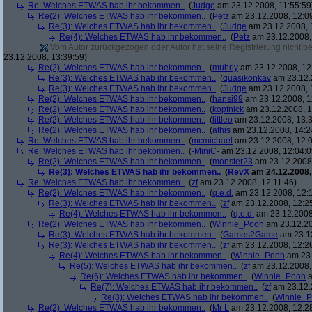
Re: Welches ETWAS hab ihr bekommen..
(
Judge
am 23.12.2008, 11:55:59
Re(2): Welches ETWAS hab ihr bekommen..
(
Petz
am 23.12.2008, 12:0
Re(3): Welches ETWAS hab ihr bekommen..
(
Judge
am 23.12.2008, 
Re(4): Welches ETWAS hab ihr bekommen..
(
Petz
am 23.12.2008,
Vom Autor zurückgezogen oder Autor hat seine Registrierung nicht bes
23.12.2008, 13:39:59)
Re(2): Welches ETWAS hab ihr bekommen..
(
muhrly
am 23.12.2008, 12
Re(3): Welches ETWAS hab ihr bekommen..
(
quasikonkav
am 23.12.
Re(3): Welches ETWAS hab ihr bekommen..
(
Judge
am 23.12.2008, 
Re(2): Welches ETWAS hab ihr bekommen..
(
hansi99
am 23.12.2008, 1
Re(2): Welches ETWAS hab ihr bekommen..
(
kopfnick
am 23.12.2008, 1
Re(2): Welches ETWAS hab ihr bekommen..
(
littleo
am 23.12.2008, 13:3
Re(2): Welches ETWAS hab ihr bekommen..
(
athis
am 23.12.2008, 14:2
Re: Welches ETWAS hab ihr bekommen..
(
mcmichael
am 23.12.2008, 12:0
Re: Welches ETWAS hab ihr bekommen..
(
-MiniC-
am 23.12.2008, 12:04:0
Re(2): Welches ETWAS hab ihr bekommen..
(
monster23
am 23.12.2008,
Re(3): Welches ETWAS hab ihr bekommen..
(
RevX
am 24.12.2008,
Re: Welches ETWAS hab ihr bekommen..
(
zf
am 23.12.2008, 12:11:46)
Re(2): Welches ETWAS hab ihr bekommen..
(
q.e.d.
am 23.12.2008, 12:
Re(3): Welches ETWAS hab ihr bekommen..
(
zf
am 23.12.2008, 12:2
Re(4): Welches ETWAS hab ihr bekommen..
(
q.e.d.
am 23.12.2008,
Re(2): Welches ETWAS hab ihr bekommen..
(
Winnie_Pooh
am 23.12.20
Re(3): Welches ETWAS hab ihr bekommen..
(
Games2Game
am 23.12
Re(3): Welches ETWAS hab ihr bekommen..
(
zf
am 23.12.2008, 12:2
Re(4): Welches ETWAS hab ihr bekommen..
(
Winnie_Pooh
am 23.
Re(5): Welches ETWAS hab ihr bekommen..
(
zf
am 23.12.2008,
Re(6): Welches ETWAS hab ihr bekommen..
(
Winnie_Pooh
a
Re(7): Welches ETWAS hab ihr bekommen..
(
zf
am 23.12.
Re(8): Welches ETWAS hab ihr bekommen..
(
Winnie_
Re(2): Welches ETWAS hab ihr bekommen..
(
Mr L
am 23.12.2008, 12:2