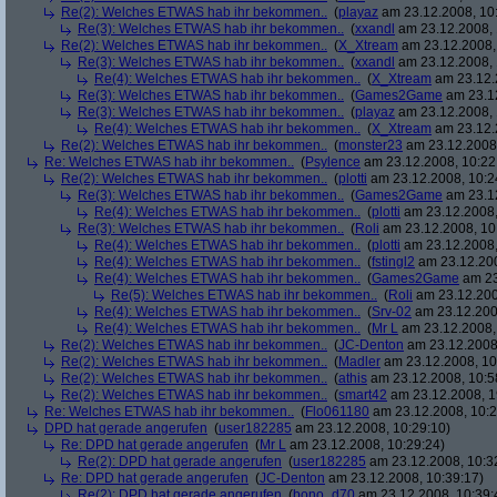
Re(2): Welches ETWAS hab ihr bekommen..
(
playaz
am 23.12.2008, 10
Re(3): Welches ETWAS hab ihr bekommen..
(
xxandl
am 23.12.2008, 
Re(2): Welches ETWAS hab ihr bekommen..
(
X_Xtream
am 23.12.2008,
Re(3): Welches ETWAS hab ihr bekommen..
(
xxandl
am 23.12.2008, 
Re(4): Welches ETWAS hab ihr bekommen..
(
X_Xtream
am 23.12.
Re(3): Welches ETWAS hab ihr bekommen..
(
Games2Game
am 23.12
Re(3): Welches ETWAS hab ihr bekommen..
(
playaz
am 23.12.2008, 
Re(4): Welches ETWAS hab ihr bekommen..
(
X_Xtream
am 23.12.
Re(2): Welches ETWAS hab ihr bekommen..
(
monster23
am 23.12.2008,
Re: Welches ETWAS hab ihr bekommen..
(
Psylence
am 23.12.2008, 10:22
Re(2): Welches ETWAS hab ihr bekommen..
(
plotti
am 23.12.2008, 10:2
Re(3): Welches ETWAS hab ihr bekommen..
(
Games2Game
am 23.12
Re(4): Welches ETWAS hab ihr bekommen..
(
plotti
am 23.12.2008,
Re(3): Welches ETWAS hab ihr bekommen..
(
Roli
am 23.12.2008, 10
Re(4): Welches ETWAS hab ihr bekommen..
(
plotti
am 23.12.2008,
Re(4): Welches ETWAS hab ihr bekommen..
(
fstingl2
am 23.12.200
Re(4): Welches ETWAS hab ihr bekommen..
(
Games2Game
am 23
Re(5): Welches ETWAS hab ihr bekommen..
(
Roli
am 23.12.200
Re(4): Welches ETWAS hab ihr bekommen..
(
Srv-02
am 23.12.200
Re(4): Welches ETWAS hab ihr bekommen..
(
Mr L
am 23.12.2008,
Re(2): Welches ETWAS hab ihr bekommen..
(
JC-Denton
am 23.12.2008,
Re(2): Welches ETWAS hab ihr bekommen..
(
Madler
am 23.12.2008, 10
Re(2): Welches ETWAS hab ihr bekommen..
(
athis
am 23.12.2008, 10:5
Re(2): Welches ETWAS hab ihr bekommen..
(
smart42
am 23.12.2008, 1
Re: Welches ETWAS hab ihr bekommen..
(
Flo061180
am 23.12.2008, 10:2
DPD hat gerade angerufen
(
user182285
am 23.12.2008, 10:29:10)
Re: DPD hat gerade angerufen
(
Mr L
am 23.12.2008, 10:29:24)
Re(2): DPD hat gerade angerufen
(
user182285
am 23.12.2008, 10:3
Re: DPD hat gerade angerufen
(
JC-Denton
am 23.12.2008, 10:39:17)
Re(2): DPD hat gerade angerufen
(
bono_d70
am 23.12.2008, 10:39: