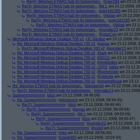
Re(4): Welches ETWAS hab ihr bekommen..
(
User284
am 23.12.20
Re(3): Welches ETWAS hab ihr bekommen..
(
Mr L
am 23.12.2008, 09
Re(3): Welches ETWAS hab ihr bekommen..
(
user182285
am 23.12.2
Re(4): Welches ETWAS hab ihr bekommen..
(
Akilae
am 23.12.2008
Re(5): Welches ETWAS hab ihr bekommen..
(
user182285
am 23
Re(6): Welches ETWAS hab ihr bekommen..
(
Akilae
am 23.12
Re(3): Welches ETWAS hab ihr bekommen..
(
monster23
am 23.12.20
Re(3): Welches ETWAS hab ihr bekommen..
(
RoboCop
am 23.12.200
Microsoft Wireless Optical Desktop 700 v2
(
JC-Denton
am 23.12.2008, 09:
Re: Microsoft Wireless Optical Desktop 700 v2
(
playaz
am 23.12.2008, 0
Re(2): Microsoft Wireless Optical Desktop 700 v2
(
monster23
am 23.1
Re: Microsoft Wireless Optical Desktop 700 v2
(
Harti
am 23.12.2008, 09
Re: Microsoft Wireless Optical Desktop 700 v2
(
DD111
am 23.12.2008, 0
Re: Microsoft Wireless Optical Desktop 700 v2
(
KindGottes
am 23.12.200
Re: Microsoft Wireless Optical Desktop 700 v2 - DITO
(
athis
am 23.12.20
Re: Microsoft Wireless Optical Desktop 700 v2
(
flowminister
am 23.12.20
Re: Microsoft Wireless Optical Desktop 700 v2
(
Evildude
am 23.12.2008,
Re: Microsoft Wireless Optical Desktop 700 v2
(
nonametouse
am 23.12.
Re: Welches ETWAS hab ihr bekommen..
(
ddrobesch
am 23.12.2008, 09:4
Re(2): Welches ETWAS hab ihr bekommen..
(
monster23
am 23.12.2008,
Supperrrrrrrrrrrrrrrrr
(
dizo
am 23.12.2008, 09:48:09)
Re: Supperrrrrrrrrrrrrrrrr
(
ddrobesch
am 23.12.2008, 09:48:45)
Re(2): Supperrrrrrrrrrrrrrrrr
(
dizo
am 23.12.2008, 09:49:46)
Re(3): Supperrrrrrrrrrrrrrrrr
(
playaz
am 23.12.2008, 09:49:59)
Re(4): Supperrrrrrrrrrrrrrrrr
(
Mr L
am 23.12.2008, 09:50:09)
Re(5): Supperrrrrrrrrrrrrrrrr
(
dizo
am 23.12.2008, 09:50:47)
Re(6): Supperrrrrrrrrrrrrrrrr
(
monster23
am 23.12.2008, 10:
Re(7): Supperrrrrrrrrrrrrrrrr
(
[norbi]
am 23.12.2008, 19:0
Re: Supperrrrrrrrrrrrrrrrr
(
mko
am 23.12.2008, 09:56:40)
Re: Supperrrrrrrrrrrrrrrrr
(
User6465
am 23.12.2008, 10:04:30)