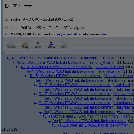
_____________________________________________________________
Ich suche: AMD CPU - Sockel 939 - .... X2
Ich biete: Dell Axim X51v + TomTom BT Navigation
25.12.2008, 18:08 Uhr - Editiert von
mjy@geizhals.at
, alte Version:
hier
Re: Welches ETWAS hab ihr bekommen..
(
Hardware_Crash
am 21.12.2008
Re(2): Welches ETWAS hab ihr bekommen..
(
Silent_Razr
am 21.12.2008
Re(3): Welches ETWAS hab ihr bekommen..
(
Hardware_Crash
am 21
Re(4): Welches ETWAS hab ihr bekommen..
(
danielcart
am 21.12.
Re(5): Welches ETWAS hab ihr bekommen..
(
Hardware_Crash
Re(6): Welches ETWAS hab ihr bekommen..
(
hellbringer
am 2
Re(7): Welches ETWAS hab ihr bekommen..
(
danielcart
am
Re(8): Welches ETWAS hab ihr bekommen..
(
skyreach
Re(7): Welches ETWAS hab ihr bekommen..
(
Hardware_C
Re(8): Welches ETWAS hab ihr bekommen..
(
hellbring
Re(7): Welches ETWAS hab ihr bekommen..
(
hometech.v2
Re(8): Welches ETWAS hab ihr bekommen..
(
skyreach
Re(8): Welches ETWAS hab ihr bekommen..
(
Winnie_
Re(9): Welches ETWAS hab ihr bekommen..
(
Hardw
Re(10): Welches ETWAS hab ihr bekommen..
(
Wi
Re(11): Welches ETWAS hab ihr bekommen..
(
21:26:38)