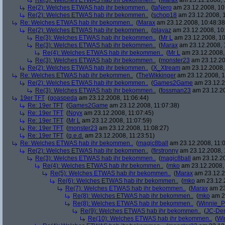
Re(3): Welches ETWAS hab ihr bekommen..
(
Marax
am 23.12.2008, 
Re(2): Welches ETWAS hab ihr bekommen..
(
taNero
am 23.12.2008, 10
Re(2): Welches ETWAS hab ihr bekommen..
(
schop18
am 23.12.2008, 1
Re: Welches ETWAS hab ihr bekommen..
(
Marax
am 23.12.2008, 10:48:38
Re(2): Welches ETWAS hab ihr bekommen..
(
playaz
am 23.12.2008, 10
Re(3): Welches ETWAS hab ihr bekommen..
(
Mr L
am 23.12.2008, 10
Re(3): Welches ETWAS hab ihr bekommen..
(
Marax
am 23.12.2008, 
Re(4): Welches ETWAS hab ihr bekommen..
(
Mr L
am 23.12.2008,
Re(3): Welches ETWAS hab ihr bekommen..
(
monster23
am 23.12.20
Re(2): Welches ETWAS hab ihr bekommen..
(
X_Xtream
am 23.12.2008,
Re: Welches ETWAS hab ihr bekommen..
(
TheWikkinger
am 23.12.2008, 1
Re(2): Welches ETWAS hab ihr bekommen..
(
Games2Game
am 23.12.2
Re(3): Welches ETWAS hab ihr bekommen..
(
fossman23
am 23.12.20
19er TFT
(
goaspeda
am 23.12.2008, 11:06:44)
Re: 19er TFT
(
Games2Game
am 23.12.2008, 11:07:38)
Re: 19er TFT
(
Noyx
am 23.12.2008, 11:07:45)
Re: 19er TFT
(
Mr L
am 23.12.2008, 11:07:59)
Re: 19er TFT
(
monster23
am 23.12.2008, 11:08:27)
Re: 19er TFT
(
q.e.d.
am 23.12.2008, 11:23:51)
Re: Welches ETWAS hab ihr bekommen..
(
magic8ball
am 23.12.2008, 11:0
Re(2): Welches ETWAS hab ihr bekommen..
(
firstronny
am 23.12.2008, 
Re(3): Welches ETWAS hab ihr bekommen..
(
magic8ball
am 23.12.20
Re(4): Welches ETWAS hab ihr bekommen..
(
mko
am 23.12.2008, 
Re(5): Welches ETWAS hab ihr bekommen..
(
Marax
am 23.12.2
Re(6): Welches ETWAS hab ihr bekommen..
(
mko
am 23.12.2
Re(7): Welches ETWAS hab ihr bekommen..
(
Marax
am 23
Re(8): Welches ETWAS hab ihr bekommen..
(
mko
am 23
Re(8): Welches ETWAS hab ihr bekommen..
(
Winnie_
Re(9): Welches ETWAS hab ihr bekommen..
(
JC-De
Re(10): Welches ETWAS hab ihr bekommen..
(
Wi