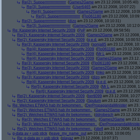
Re(2): Supperrrrrrrrrrrrrrrrr
(
Games2Game
am 23.12.2008, 10:05:40)
Re(3): Supperrrrrrrrrrrrrrrrr
(
User6465
am 23.12.2008, 10:07:22)
Re(4): Supperrrrrrrrrrrrrrrrr
(
Games2Game
am 23.12.2008, 10:0
Re(5): Supperrrrrrrrrrrrrrrrr
(
Flo061180
am 23.12.2008, 10:09
Re(2): Supperrrrrrrrrrrrrrrrr
(
dizo
am 23.12.2008, 10:10:31)
Re(3): Supperrrrrrrrrrrrrrrrr
(
Games2Game
am 23.12.2008, 10:12:0
Re: Kaspersky Internet Security 2009
(
PvP
am 23.12.2008, 09:58:56)
Re(2): Kaspersky Internet Security 2009
(
Games2Game
am 23.12.2008,
Re(2): Kaspersky Internet Security 2009
(
q.e.d.
am 23.12.2008, 10:00:5
Re(3): Kaspersky Internet Security 2009
(
sonja85
am 23.12.2008, 10:
Re(4): Kaspersky Internet Security 2009
(
Flo061180
am 23.12.2008
Re(4): Kaspersky Internet Security 2009
(
Mr L
am 23.12.2008, 10:
Re(4): Kaspersky Internet Security 2009
(
Games2Game
am 23.12.
Re(3): Kaspersky Internet Security 2009
(
Flo061180
am 23.12.2008, 
Re(3): Kaspersky Internet Security 2009
(
Games2Game
am 23.12.200
Re(4): Kaspersky Internet Security 2009
(
mko
am 23.12.2008, 10:1
Re(3): Kaspersky Internet Security 2009
(
dizo
am 23.12.2008, 10:02:
Re(4): Kaspersky Internet Security 2009
(
q.e.d.
am 23.12.2008, 10
Re(5): Kaspersky Internet Security 2009
(
Mr L
am 23.12.2008, 1
Re(6): Kaspersky Internet Security 2009
(
q.e.d.
am 23.12.200
Re(2): Kaspersky Internet Security 2009
(
bertl099
am 23.12.2008, 10:27
Re(2): Kaspersky Internet Security 2009
(
Sputum
am 23.12.2008, 10:42
Re: Welches ETWAS hab ihr bekommen..
(
DerPropagandaMinister
am 23.1
Re(2): Welches ETWAS hab ihr bekommen..
(
Games2Game
am 23.12.2
Re(2): Welches ETWAS hab ihr bekommen..
(
ddrobesch
am 23.12.2008,
Re(3): Welches ETWAS hab ihr bekommen..
(
Games2Game
am 23.12
Re(3): Welches ETWAS hab ihr bekommen..
(
DerPropagandaMiniste
Re(2): Welches ETWAS hab ihr bekommen..
(
stiefl
am 23.12.2008, 14:5
g-data av + usb stick
(
leave_my_name_out
am 23.12.2008, 10:06:05)
Re: g-data av + usb stick
(
playaz
am 23.12.2008, 10:07:37)