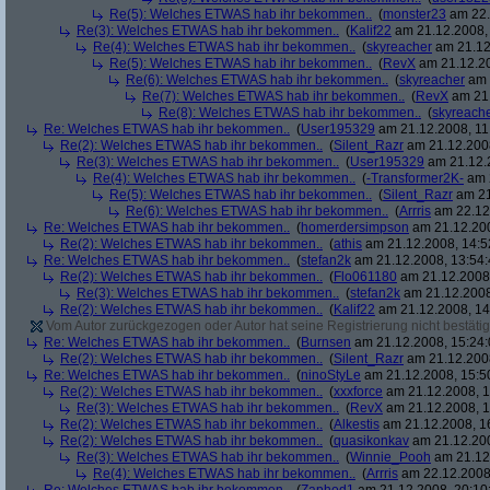
Re(5): Welches ETWAS hab ihr bekommen..
(
monster23
am 22.
Re(3): Welches ETWAS hab ihr bekommen..
(
Kalif22
am 21.12.2008, 
Re(4): Welches ETWAS hab ihr bekommen..
(
skyreacher
am 21.12
Re(5): Welches ETWAS hab ihr bekommen..
(
RevX
am 21.12.20
Re(6): Welches ETWAS hab ihr bekommen..
(
skyreacher
am 
Re(7): Welches ETWAS hab ihr bekommen..
(
RevX
am 21.
Re(8): Welches ETWAS hab ihr bekommen..
(
skyreach
Re: Welches ETWAS hab ihr bekommen..
(
User195329
am 21.12.2008, 11
Re(2): Welches ETWAS hab ihr bekommen..
(
Silent_Razr
am 21.12.2008
Re(3): Welches ETWAS hab ihr bekommen..
(
User195329
am 21.12.2
Re(4): Welches ETWAS hab ihr bekommen..
(
-Transformer2K-
am 2
Re(5): Welches ETWAS hab ihr bekommen..
(
Silent_Razr
am 21
Re(6): Welches ETWAS hab ihr bekommen..
(
Arrris
am 22.12.
Re: Welches ETWAS hab ihr bekommen..
(
homerdersimpson
am 21.12.200
Re(2): Welches ETWAS hab ihr bekommen..
(
athis
am 21.12.2008, 14:5
Re: Welches ETWAS hab ihr bekommen..
(
stefan2k
am 21.12.2008, 13:54:
Re(2): Welches ETWAS hab ihr bekommen..
(
Flo061180
am 21.12.2008,
Re(3): Welches ETWAS hab ihr bekommen..
(
stefan2k
am 21.12.2008
Re(2): Welches ETWAS hab ihr bekommen..
(
Kalif22
am 21.12.2008, 14
Vom Autor zurückgezogen oder Autor hat seine Registrierung nicht bestätig
Re: Welches ETWAS hab ihr bekommen..
(
Burnsen
am 21.12.2008, 15:24:
Re(2): Welches ETWAS hab ihr bekommen..
(
Silent_Razr
am 21.12.2008
Re: Welches ETWAS hab ihr bekommen..
(
ninoStyLe
am 21.12.2008, 15:5
Re(2): Welches ETWAS hab ihr bekommen..
(
xxxforce
am 21.12.2008, 1
Re(3): Welches ETWAS hab ihr bekommen..
(
RevX
am 21.12.2008, 1
Re(2): Welches ETWAS hab ihr bekommen..
(
Alkestis
am 21.12.2008, 1
Re(2): Welches ETWAS hab ihr bekommen..
(
quasikonkav
am 21.12.200
Re(3): Welches ETWAS hab ihr bekommen..
(
Winnie_Pooh
am 21.12.
Re(4): Welches ETWAS hab ihr bekommen..
(
Arrris
am 22.12.2008,