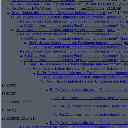
Re: Welches ETWAS hab ihr bekommen..
(
Zaphod1
am 21.12.2008, 20:10
Re(2): Welches ETWAS hab ihr bekommen..
(
Silent_Razr
am 21.12.2008
Re: Welches ETWAS hab ihr bekommen..
(
j.
am 22.12.2008, 14:19:16)
Ja was haben die ersten Empfänger nun bekommen?
(
q.e.d.
am 22.12.200
Re: Ja was haben die ersten Empfänger nun bekommen?
(
monster23
am
Re(2): Ja was haben die ersten Empfänger nun bekommen?
(
q.e.d.
a
Re(3): Ja was haben die ersten Empfänger nun bekommen?
(
mon
Re: Ja was haben die ersten Empfänger nun bekommen?
(
Mr L
am 22.1
Re(2): Ja was haben die ersten Empfänger nun bekommen?
(
w114/1
Re(3): Ja was haben die ersten Empfänger nun bekommen?
(
dani
Re(4): Ja was haben die ersten Empfänger nun bekommen?
(
b
Re(5): Ja was haben die ersten Empfänger nun bekommen?
Re(2): Ja was haben die ersten Empfänger nun bekommen?
(
danielc
Re(3): Ja was haben die ersten Empfänger nun bekommen?
(
q.e.d
Re(3): Ja was haben die ersten Empfänger nun bekommen?
(
Mr L
Re(4): Ja was haben die ersten Empfänger nun bekommen?
(
d
Re(5): Ja was haben die ersten Empfänger nun bekommen?
Re(6): Ja was haben die ersten Empfänger nun bekomme
Re(7): Ja was haben die ersten Empfänger nun beko
Re(8): Ja was haben die ersten Empfänger nun be
17:19:00)
Re(9): Ja was haben die ersten Empfänger nun
17:50:22)
Re(10): Ja was haben die ersten Empfänger 
22.12.2008, 17:59:08)
Re(11): Ja was haben die ersten Empfänge
18:14:35)
Re(11): Ja was haben die ersten Empfänge
22.12.2008, 20:57:31)
Re(9): Ja was haben die ersten Empfänger nun
Re(2): Ja was haben die ersten Empfänger nun bekommen?
(
Lion[A