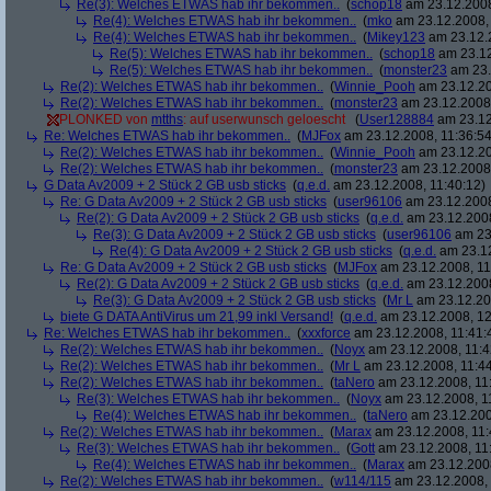
Re(3): Welches ETWAS hab ihr bekommen..
(
schop18
am 23.12.2008
Re(4): Welches ETWAS hab ihr bekommen..
(
mko
am 23.12.2008, 
Re(4): Welches ETWAS hab ihr bekommen..
(
Mikey123
am 23.12.2
Re(5): Welches ETWAS hab ihr bekommen..
(
schop18
am 23.12
Re(5): Welches ETWAS hab ihr bekommen..
(
monster23
am 23.
Re(2): Welches ETWAS hab ihr bekommen..
(
Winnie_Pooh
am 23.12.20
Re(2): Welches ETWAS hab ihr bekommen..
(
monster23
am 23.12.2008,
PLONKED von
mtths
: auf userwunsch geloescht
(
User128884
am 23.12
Re: Welches ETWAS hab ihr bekommen..
(
MJFox
am 23.12.2008, 11:36:54
Re(2): Welches ETWAS hab ihr bekommen..
(
Winnie_Pooh
am 23.12.20
Re(2): Welches ETWAS hab ihr bekommen..
(
monster23
am 23.12.2008,
G Data Av2009 + 2 Stück 2 GB usb sticks
(
q.e.d.
am 23.12.2008, 11:40:12)
Re: G Data Av2009 + 2 Stück 2 GB usb sticks
(
user96106
am 23.12.2008
Re(2): G Data Av2009 + 2 Stück 2 GB usb sticks
(
q.e.d.
am 23.12.2008
Re(3): G Data Av2009 + 2 Stück 2 GB usb sticks
(
user96106
am 23.
Re(4): G Data Av2009 + 2 Stück 2 GB usb sticks
(
q.e.d.
am 23.12
Re: G Data Av2009 + 2 Stück 2 GB usb sticks
(
MJFox
am 23.12.2008, 11
Re(2): G Data Av2009 + 2 Stück 2 GB usb sticks
(
q.e.d.
am 23.12.2008
Re(3): G Data Av2009 + 2 Stück 2 GB usb sticks
(
Mr L
am 23.12.20
biete G DATA AntiVirus um 21,99 inkl Versand!
(
q.e.d.
am 23.12.2008, 12
Re: Welches ETWAS hab ihr bekommen..
(
xxxforce
am 23.12.2008, 11:41:
Re(2): Welches ETWAS hab ihr bekommen..
(
Noyx
am 23.12.2008, 11:4
Re(2): Welches ETWAS hab ihr bekommen..
(
Mr L
am 23.12.2008, 11:44
Re(2): Welches ETWAS hab ihr bekommen..
(
taNero
am 23.12.2008, 11
Re(3): Welches ETWAS hab ihr bekommen..
(
Noyx
am 23.12.2008, 1
Re(4): Welches ETWAS hab ihr bekommen..
(
taNero
am 23.12.200
Re(2): Welches ETWAS hab ihr bekommen..
(
Marax
am 23.12.2008, 11:
Re(3): Welches ETWAS hab ihr bekommen..
(
Gott
am 23.12.2008, 11
Re(4): Welches ETWAS hab ihr bekommen..
(
Marax
am 23.12.2008
Re(2): Welches ETWAS hab ihr bekommen..
(
w114/115
am 23.12.2008, 