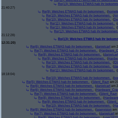
Re(12): Welches ETWAS hab ihr bekommen.
Re(13): Welches ETWAS hab ihr bekomm
21:40:27)
Re(9): Welches ETWAS hab ihr bekommen..
(
homete
Re(10): Welches ETWAS hab ihr bekommen..
(
Arr
Re(10): Welches ETWAS hab ihr bekommen..
(
De
Re(11): Welches ETWAS hab ihr bekommen..
(
Re(11): Welches ETWAS hab ihr bekommen..
(
Re(12): Welches ETWAS hab ihr bekommen.
21:12:28)
Re(13): Welches ETWAS hab ihr bekom
12:31:20)
Re(6): Welches ETWAS hab ihr bekommen..
(
danielcart
am 2
Re(7): Welches ETWAS hab ihr bekommen..
(
Hardware_C
Re(8): Welches ETWAS hab ihr bekommen..
(
danielcar
Re(9): Welches ETWAS hab ihr bekommen..
(
Hardw
Re(10): Welches ETWAS hab ihr bekommen..
(
[D
Re(10): Welches ETWAS hab ihr bekommen..
(
da
Re(11): Welches ETWAS hab ihr bekommen..
(
18:18:04)
Re(10): Welches ETWAS hab ihr bekommen..
(
bo
Re(5): Welches ETWAS hab ihr bekommen..
(
Silent_Razr
am 21
Re(6): Welches ETWAS hab ihr bekommen..
(
danielcart
am 2
Re(6): Welches ETWAS hab ihr bekommen..
(
Hardware_Cra
Re(7): Welches ETWAS hab ihr bekommen..
(
Silent_Razr
Re(8): Welches ETWAS hab ihr bekommen..
(
Hardwar
Re(9): Welches ETWAS hab ihr bekommen..
(
Silent
Re(10): Welches ETWAS hab ihr bekommen..
(
Ha
Re(6): Welches ETWAS hab ihr bekommen..
(
laservision
am 2
Re(7): Welches ETWAS hab ihr bekommen..
(
danielcart
am
Re(8): Welches ETWAS hab ihr bekommen..
(
user1822