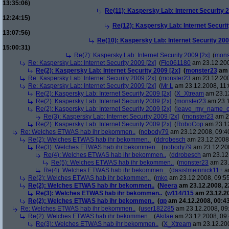
13:35:06)
Re(11): Kaspersky Lab: Internet Security 2
12:24:15)
Re(12): Kaspersky Lab: Internet Securit
13:07:56)
Re(10): Kaspersky Lab: Internet Security 200
15:00:31)
Re(7): Kaspersky Lab: Internet Security 2009 [2x]
(
mons
Re: Kaspersky Lab: Internet Security 2009 [2x]
(
Flo061180
am 23.12.200
Re(2): Kaspersky Lab: Internet Security 2009 [2x]
(
monster23
am 
Re: Kaspersky Lab: Internet Security 2009 [2x]
(
monster23
am 23.12.200
Re: Kaspersky Lab: Internet Security 2009 [2x]
(
Mr L
am 23.12.2008, 11:
Re(2): Kaspersky Lab: Internet Security 2009 [2x]
(
X_Xtream
am 23.12
Re(2): Kaspersky Lab: Internet Security 2009 [2x]
(
monster23
am 23.1
Re(2): Kaspersky Lab: Internet Security 2009 [2x]
(
leave_my_name_o
Re(3): Kaspersky Lab: Internet Security 2009 [2x]
(
monster23
am 23
Re(2): Kaspersky Lab: Internet Security 2009 [2x]
(
RoboCop
am 23.12
Re: Welches ETWAS hab ihr bekommen..
(
nobody79
am 23.12.2008, 09:4
Re(2): Welches ETWAS hab ihr bekommen..
(
ddrobesch
am 23.12.2008,
Re(3): Welches ETWAS hab ihr bekommen..
(
nobody79
am 23.12.200
Re(4): Welches ETWAS hab ihr bekommen..
(
ddrobesch
am 23.12.
Re(5): Welches ETWAS hab ihr bekommen..
(
monster23
am 23.
Re(4): Welches ETWAS hab ihr bekommen..
(
dasistmeinnick11+
am
Re(2): Welches ETWAS hab ihr bekommen..
(
mko
am 23.12.2008, 09:55
Re(2): Welches ETWAS hab ihr bekommen..
(
Neera
am 23.12.2008, 2
Re(3): Welches ETWAS hab ihr bekommen..
(
w114/115
am 23.12.20
Re(2): Welches ETWAS hab ihr bekommen..
(
gp
am 24.12.2008, 00:43
Re: Welches ETWAS hab ihr bekommen..
(
user182285
am 23.12.2008, 09
Re(2): Welches ETWAS hab ihr bekommen..
(
Akilae
am 23.12.2008, 09:
Re(3): Welches ETWAS hab ihr bekommen..
(
X_Xtream
am 23.12.200