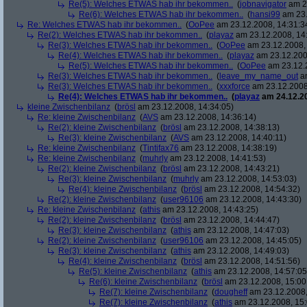
Re(5): Welches ETWAS hab ihr bekommen..
(
jobnavigator
am 23
Re(6): Welches ETWAS hab ihr bekommen..
(
hansi99
am 23.
Re: Welches ETWAS hab ihr bekommen..
(
OoPee
am 23.12.2008, 14:31:3
Re(2): Welches ETWAS hab ihr bekommen..
(
playaz
am 23.12.2008, 14
Re(3): Welches ETWAS hab ihr bekommen..
(
OoPee
am 23.12.2008, 
Re(4): Welches ETWAS hab ihr bekommen..
(
playaz
am 23.12.200
Re(5): Welches ETWAS hab ihr bekommen..
(
OoPee
am 23.12.2
Re(3): Welches ETWAS hab ihr bekommen..
(
leave_my_name_out
am
Re(3): Welches ETWAS hab ihr bekommen..
(
xxxforce
am 23.12.2008
Re(4): Welches ETWAS hab ihr bekommen..
(
playaz
am 24.12.20
kleine Zwischenbilanz
(
brösl
am 23.12.2008, 14:34:05)
Re: kleine Zwischenbilanz
(
AVS
am 23.12.2008, 14:36:14)
Re(2): kleine Zwischenbilanz
(
brösl
am 23.12.2008, 14:38:13)
Re(3): kleine Zwischenbilanz
(
AVS
am 23.12.2008, 14:40:11)
Re: kleine Zwischenbilanz
(
Tintifax76
am 23.12.2008, 14:38:19)
Re: kleine Zwischenbilanz
(
muhrly
am 23.12.2008, 14:41:53)
Re(2): kleine Zwischenbilanz
(
brösl
am 23.12.2008, 14:43:21)
Re(3): kleine Zwischenbilanz
(
muhrly
am 23.12.2008, 14:53:03)
Re(4): kleine Zwischenbilanz
(
brösl
am 23.12.2008, 14:54:32)
Re(2): kleine Zwischenbilanz
(
user96106
am 23.12.2008, 14:43:30)
Re: kleine Zwischenbilanz
(
athis
am 23.12.2008, 14:43:25)
Re(2): kleine Zwischenbilanz
(
brösl
am 23.12.2008, 14:44:47)
Re(3): kleine Zwischenbilanz
(
athis
am 23.12.2008, 14:47:03)
Re(2): kleine Zwischenbilanz
(
user96106
am 23.12.2008, 14:45:05)
Re(3): kleine Zwischenbilanz
(
athis
am 23.12.2008, 14:49:03)
Re(4): kleine Zwischenbilanz
(
brösl
am 23.12.2008, 14:51:56)
Re(5): kleine Zwischenbilanz
(
athis
am 23.12.2008, 14:57:05
Re(6): kleine Zwischenbilanz
(
brösl
am 23.12.2008, 15:00
Re(7): kleine Zwischenbilanz
(
dougheff
am 23.12.2008,
Re(7): kleine Zwischenbilanz
(
athis
am 23.12.2008, 15: