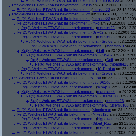
Re(4): Welches ETWAS hab ihr bekommen..
(
monster23
am 23.12.
Re: Welches ETWAS hab ihr bekommen..
(
rufus
am 23.12.2008, 11:13:59)
Re(2): Welches ETWAS hab ihr bekommen..
(
monster23
am 23.12.2008,
Re: Welches ETWAS hab ihr bekommen..
(
Gott
am 23.12.2008, 11:14:14)
Re(2): Welches ETWAS hab ihr bekommen..
(
monster23
am 23.12.2008,
Re(2): Welches ETWAS hab ihr bekommen..
(
mko
am 23.12.2008, 11:16
Re(3): Welches ETWAS hab ihr bekommen..
(
monster23
am 23.12.20
Re(2): Welches ETWAS hab ihr bekommen..
(
Srv-02
am 23.12.2008, 11:
Re(3): Welches ETWAS hab ihr bekommen..
(
monster23
am 23.12.20
Re(4): Welches ETWAS hab ihr bekommen..
(
Srv-02
am 23.12.2008
Re(5): Welches ETWAS hab ihr bekommen..
(
monster23
am 23.
Re(3): Welches ETWAS hab ihr bekommen..
(
Gott
am 23.12.2008, 11
Re(4): Welches ETWAS hab ihr bekommen..
(
Srv-02
am 23.12.2008
Re(5): Welches ETWAS hab ihr bekommen..
(
Gott
am 23.12.200
Re(6): Welches ETWAS hab ihr bekommen..
(
monster23
am 2
Re(3): Welches ETWAS hab ihr bekommen..
(
JC-Denton
am 23.12.20
Re(4): Welches ETWAS hab ihr bekommen..
(
Srv-02
am 23.12.2008
Re: Welches ETWAS hab ihr bekommen..
(
Flo061180
am 23.12.2008, 11:2
Re(2): Welches ETWAS hab ihr bekommen..
(
user96106
am 23.12.2008,
Re(3): Welches ETWAS hab ihr bekommen..
(
schop18
am 23.12.2008
Re(3): Welches ETWAS hab ihr bekommen..
(
monster23
am 23.12.20
Re(4): Welches ETWAS hab ihr bekommen..
(
user96106
am 23.12.
Re(5): Welches ETWAS hab ihr bekommen..
(
monster23
am 23.
Re(6): Welches ETWAS hab ihr bekommen..
(
user96106
am 2
Re(2): Welches ETWAS hab ihr bekommen..
(
Atomicman
am 23.12.2008
Re(2): Welches ETWAS hab ihr bekommen..
(
Mikey123
am 23.12.2008, 
Re(3): Welches ETWAS hab ihr bekommen..
(
bigpower
am 23.12.200
Re(2): Welches ETWAS hab ihr bekommen..
(
Silent_Razr
am 23.12.2008
Re(3): Welches ETWAS hab ihr bekommen..
(
monster23
am 23.12.20
Re(2): Welches ETWAS hab ihr bekommen..
(
mko
am 23.12.2008, 11:31