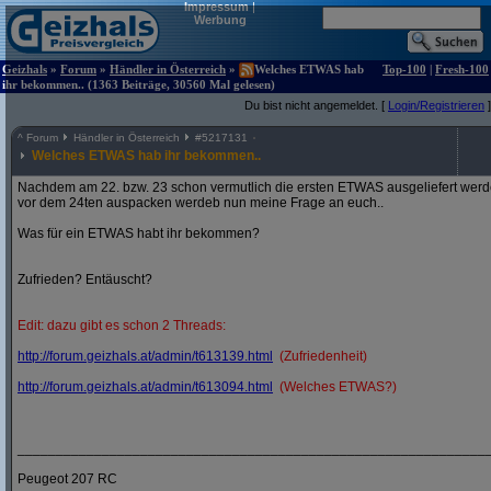
Impressum
|
Werbung
Geizhals
»
Forum
»
Händler in Österreich
»
Welches ETWAS hab
Top-100
|
Fresh-100
ihr bekommen.. (1363 Beiträge, 30560 Mal gelesen)
Du bist nicht angemeldet. [
Login/Registrieren
]
^
Forum
Händler in Österreich
#
5217131
Welches ETWAS hab ihr bekommen..
Nachdem am 22. bzw. 23 schon vermutlich die ersten ETWAS ausgeliefert werden
vor dem 24ten auspacken werdeb nun meine Frage an euch..
Was für ein ETWAS habt ihr bekommen?
Zufrieden? Entäuscht?
Edit: dazu gibt es schon 2 Threads:
http:/
/
forum.geizhals.at/
admin/
t613139.html
(Zufriedenheit)
http:/
/
forum.geizhals.at/
admin/
t613094.html
(Welches ETWAS?)
_____________________________________________________________
Peugeot 207 RC