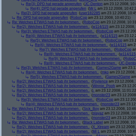
Re(3): DPD hat gerade angerufen
(
JC-Denton
am 23.12.2008, 10:
Re(4): DPD hat gerade angerufen
(
Mr L
am 23.12.2008, 10:42:
Re(2): DPD hat gerade angerufen
(
user182285
am 23.12.2008, 10:4
Re: DPD hat gerade angerufen
(
RoboCop
am 23.12.2008, 10:40:21)
Re: Welches ETWAS hab ihr bekommen..
(
RoboCop
am 23.12.2008, 10:31
Re(2): Welches ETWAS hab ihr bekommen..
(
w114/115
am 23.12.2008, 
Re(3): Welches ETWAS hab ihr bekommen..
(
RoboCop
am 23.12.200
Re(4): Welches ETWAS hab ihr bekommen..
(
w114/115
am 23.12.2
Re(5): Welches ETWAS hab ihr bekommen..
(
RoboCop
am 23.1
Re(6): Welches ETWAS hab ihr bekommen..
(
w114/115
am 23
Re(7): Welches ETWAS hab ihr bekommen..
(
RoboCop
am
Re(8): Welches ETWAS hab ihr bekommen..
(
w114/115
Re(9): Welches ETWAS hab ihr bekommen..
(
RoboC
Re(8): Welches ETWAS hab ihr bekommen..
(
JC-Dento
Re(3): Welches ETWAS hab ihr bekommen..
(
Games2Game
am 23.12
Re(4): Welches ETWAS hab ihr bekommen..
(
mko
am 23.12.2008, 
Re(5): Welches ETWAS hab ihr bekommen..
(
Games2Game
am 
Re(2): Welches ETWAS hab ihr bekommen..
(
Psylence
am 23.12.2008, 
Re(2): Welches ETWAS hab ihr bekommen..
(
Winnie_Pooh
am 23.12.20
Re(2): Welches ETWAS hab ihr bekommen..
(
j.
am 23.12.2008, 11:01:22
Re(2): Welches ETWAS hab ihr bekommen..
(
monster23
am 23.12.2008,
Re(3): Welches ETWAS hab ihr bekommen..
(
RoboCop
am 23.12.200
Re(4): Welches ETWAS hab ihr bekommen..
(
monster23
am 23.12.
Re: Welches ETWAS hab ihr bekommen..
(
Sick_Boy
am 23.12.2008, 10:46
Re(2): Welches ETWAS hab ihr bekommen..
(
playaz
am 23.12.2008, 10
Re(2): Welches ETWAS hab ihr bekommen..
(
monster23
am 23.12.2008,
Re: Welches ETWAS hab ihr bekommen..
(
Black Label
am 23.12.2008, 10:
Re(2): Welches ETWAS hab ihr bekommen..
(
X_Xtream
am 23.12.2008,
Re(2): Welches ETWAS hab ihr bekommen..
(
Mr L
am 23.12.2008, 10:4