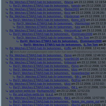
Re: Welches ETWAS hab ihr bekommen..
(
Marne
am 23.12.2008, 12:19:54
Re(2): Welches ETWAS hab ihr bekommen..
(
wendy
am 23.12.2008, 12
Re: Welches ETWAS hab ihr bekommen..
(
Belial2003
am 23.12.2008, 12:2
Re: Welches ETWAS hab ihr bekommen..
(
toco
am 23.12.2008, 12:26:26)
Re: Welches ETWAS hab ihr bekommen..
(
Atomicman
am 23.12.2008, 12:
Re(2): Welches ETWAS hab ihr bekommen..
(
bono_d70
am 23.12.2008,
Re(3): Welches ETWAS hab ihr bekommen..
(
Atomicman
am 23.12.20
Re(3): Welches ETWAS hab ihr bekommen..
(
vex
am 23.12.2008, 13:
Re: Welches ETWAS hab ihr bekommen..
(
HerzogKraut
am 23.12.2008, 12
Re(2): Welches ETWAS hab ihr bekommen..
(
Dominator2000
am 23.12.
Re(3): Welches ETWAS hab ihr bekommen..
(
L.Ton Tom
am 23.12.200
Re(4): Welches ETWAS hab ihr bekommen..
(
Dominator2000
am
Re(5): Welches ETWAS hab ihr bekommen..
(
L.Ton Tom
am 24
Re: Welches ETWAS hab ihr bekommen..
(
rofflo
am 23.12.2008, 12:41:44)
Vom Autor zurückgezogen oder Autor hat seine Registrierung nicht bestä
Re: Welches ETWAS hab ihr bekommen..
(
Noyx
am 23.12.2008, 12:48:32)
Re: Welches ETWAS hab ihr bekommen..
(
user96106
am 23.12.2008, 12:5
Re: Welches ETWAS hab ihr bekommen..
(
infopoint
am 23.12.2008, 12:50:
Re(2): Welches ETWAS hab ihr bekommen..
(
Noyx
am 23.12.2008, 12:5
Re(2): Welches ETWAS hab ihr bekommen..
(
dizo
am 23.12.2008, 12:52
Re(2): Welches ETWAS hab ihr bekommen..
(
powerleecher
am 23.12.20
Re(3): Welches ETWAS hab ihr bekommen..
(
Mr L
am 23.12.2008, 12
Re(2): Welches ETWAS hab ihr bekommen..
(
MJFox
am 23.12.2008, 13
Re: Welches ETWAS hab ihr bekommen..
(
dizo
am 23.12.2008, 12:52:02)
Re(2): Welches ETWAS hab ihr bekommen..
(
Mr L
am 23.12.2008, 13:0
und schon gehts los
(
NoName2007
am 23.12.2008, 12:52:23)
Re: und schon gehts los
(
q.e.d.
am 23.12.2008, 13:02:43)
Re: Welches ETWAS hab ihr bekommen..
(
Mr L
am 23.12.2008, 12:57:00)
Re(2): Welches ETWAS hab ihr bekommen..
(
leave_my_name_out
am 2
Re(2): Welches ETWAS hab ihr bekommen..
(
Bucho
am 23.12.2008, 13: