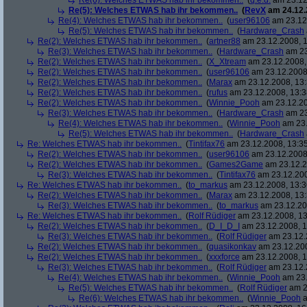
Re(6): Welches ETWAS hab ihr bekommen..
(
q.e.d.
am 23.12
Re(5): Welches ETWAS hab ihr bekommen..
(
RevX
am 24.12.
Re(4): Welches ETWAS hab ihr bekommen..
(
user96106
am 23.12.
Re(5): Welches ETWAS hab ihr bekommen..
(
Hardware_Crash
Re(2): Welches ETWAS hab ihr bekommen..
(
artner88
am 23.12.2008, 1
Re(3): Welches ETWAS hab ihr bekommen..
(
Hardware_Crash
am 23
Re(2): Welches ETWAS hab ihr bekommen..
(
X_Xtream
am 23.12.2008,
Re(2): Welches ETWAS hab ihr bekommen..
(
user96106
am 23.12.2008,
Re(2): Welches ETWAS hab ihr bekommen..
(
Marax
am 23.12.2008, 13:
Re(2): Welches ETWAS hab ihr bekommen..
(
rufus
am 23.12.2008, 13:3
Re(2): Welches ETWAS hab ihr bekommen..
(
Winnie_Pooh
am 23.12.20
Re(3): Welches ETWAS hab ihr bekommen..
(
Hardware_Crash
am 23
Re(4): Welches ETWAS hab ihr bekommen..
(
Winnie_Pooh
am 23.
Re(5): Welches ETWAS hab ihr bekommen..
(
Hardware_Crash
Re: Welches ETWAS hab ihr bekommen..
(
Tintifax76
am 23.12.2008, 13:35
Re(2): Welches ETWAS hab ihr bekommen..
(
user96106
am 23.12.2008,
Re(2): Welches ETWAS hab ihr bekommen..
(
Games2Game
am 23.12.2
Re(3): Welches ETWAS hab ihr bekommen..
(
Tintifax76
am 23.12.200
Re: Welches ETWAS hab ihr bekommen..
(
to_markus
am 23.12.2008, 13:3
Re(2): Welches ETWAS hab ihr bekommen..
(
Marax
am 23.12.2008, 13:
Re(3): Welches ETWAS hab ihr bekommen..
(
to_markus
am 23.12.20
Re: Welches ETWAS hab ihr bekommen..
(
Rolf Rüdiger
am 23.12.2008, 13
Re(2): Welches ETWAS hab ihr bekommen..
(
D_I_D_I
am 23.12.2008, 1
Re(3): Welches ETWAS hab ihr bekommen..
(
Rolf Rüdiger
am 23.12.
Re(2): Welches ETWAS hab ihr bekommen..
(
quasikonkav
am 23.12.200
Re(2): Welches ETWAS hab ihr bekommen..
(
xxxforce
am 23.12.2008, 1
Re(3): Welches ETWAS hab ihr bekommen..
(
Rolf Rüdiger
am 23.12.
Re(4): Welches ETWAS hab ihr bekommen..
(
Winnie_Pooh
am 23.
Re(5): Welches ETWAS hab ihr bekommen..
(
Rolf Rüdiger
am 2
Re(6): Welches ETWAS hab ihr bekommen..
(
Winnie_Pooh
a