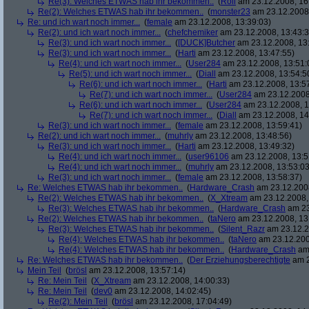
Re(3): Welches ETWAS hab ihr bekommen..
(
Roli
am 23.12.2008, 16
Re(2): Welches ETWAS hab ihr bekommen..
(
monster23
am 23.12.2008,
Re: und ich wart noch immer...
(
female
am 23.12.2008, 13:39:03)
Re(2): und ich wart noch immer...
(
chefchemiker
am 23.12.2008, 13:43:3
Re(3): und ich wart noch immer...
(
[DUCK]Butcher
am 23.12.2008, 13
Re(3): und ich wart noch immer...
(
Harti
am 23.12.2008, 13:47:55)
Re(4): und ich wart noch immer...
(
User284
am 23.12.2008, 13:51:
Re(5): und ich wart noch immer...
(
Diall
am 23.12.2008, 13:54:5
Re(6): und ich wart noch immer...
(
Harti
am 23.12.2008, 13:5
Re(7): und ich wart noch immer...
(
User284
am 23.12.2008
Re(6): und ich wart noch immer...
(
User284
am 23.12.2008, 1
Re(7): und ich wart noch immer...
(
Diall
am 23.12.2008, 14
Re(3): und ich wart noch immer...
(
female
am 23.12.2008, 13:59:41)
Re(2): und ich wart noch immer...
(
muhrly
am 23.12.2008, 13:48:56)
Re(3): und ich wart noch immer...
(
Harti
am 23.12.2008, 13:49:32)
Re(4): und ich wart noch immer...
(
user96106
am 23.12.2008, 13:5
Re(4): und ich wart noch immer...
(
muhrly
am 23.12.2008, 13:53:03
Re(3): und ich wart noch immer...
(
female
am 23.12.2008, 13:58:37)
Re: Welches ETWAS hab ihr bekommen..
(
Hardware_Crash
am 23.12.2008
Re(2): Welches ETWAS hab ihr bekommen..
(
X_Xtream
am 23.12.2008,
Re(3): Welches ETWAS hab ihr bekommen..
(
Hardware_Crash
am 23
Re(2): Welches ETWAS hab ihr bekommen..
(
taNero
am 23.12.2008, 13
Re(3): Welches ETWAS hab ihr bekommen..
(
Silent_Razr
am 23.12.2
Re(4): Welches ETWAS hab ihr bekommen..
(
taNero
am 23.12.200
Re(4): Welches ETWAS hab ihr bekommen..
(
Hardware_Crash
am 
Re: Welches ETWAS hab ihr bekommen..
(
Der Erziehungsberechtigte
am 2
Mein Teil
(
brösl
am 23.12.2008, 13:57:14)
Re: Mein Teil
(
X_Xtream
am 23.12.2008, 14:00:33)
Re: Mein Teil
(
dev0
am 23.12.2008, 14:02:45)
Re(2): Mein Teil
(
brösl
am 23.12.2008, 17:04:49)