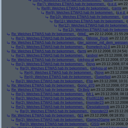
Re(7): Welches ETWAS hab ihr bekommen..
(
q.e.d.
am 22.
Re(8): Welches ETWAS hab ihr bekommen..
(
cermi
am 
Re(9): Welches ETWAS hab ihr bekommen..
(
q.e.d.
a
Re(10): Welches ETWAS hab ihr bekommen..
(
ce
Re(11): Welches ETWAS hab ihr bekommen..
(
Re(12): Welches ETWAS hab ihr bekommen.
Re(13): Welches ETWAS hab ihr bekomm
Re: Welches ETWAS hab ihr bekommen..
(
MikE_
am 22.12.2008, 21:55:29
Re(2): Welches ETWAS hab ihr bekommen..
(
Winnie_Pooh
am 22.12.20
Re: Welches ETWAS hab ihr bekommen..
(
der_spinner_mit_dem_weissen
Re(2): Welches ETWAS hab ihr bekommen..
(
hometech.v2.0
am 23.12.2
Re: Welches ETWAS hab ihr bekommen..
(
farmi
am 23.12.2008, 03:24:54)
Re(2): Welches ETWAS hab ihr bekommen..
(
andvol
am 23.12.2008, 08
Re: Welches ETWAS hab ihr bekommen..
(
ok4you-at
am 23.12.2008, 07:2
Re(2): Welches ETWAS hab ihr bekommen..
(
Noyx
am 23.12.2008, 07:4
Re(3): Welches ETWAS hab ihr bekommen..
(
ok4you-at
am 23.12.200
Re(4): Welches ETWAS hab ihr bekommen..
(
Noyx
am 23.12.2008,
Re(4): Welches ETWAS hab ihr bekommen..
(
Superfast
am 23.12.2
Re(2): Welches ETWAS hab ihr bekommen..
(
Flip
am 23.12.2008, 10:31
Re: Welches ETWAS hab ihr bekommen..
(
bono_d70
am 23.12.2008, 07:2
Re: Welches ETWAS hab ihr bekommen..
(
Dr.Betz
am 23.12.2008, 08:11:0
Re(2): Welches ETWAS hab ihr bekommen..
(
Mr L
am 23.12.2008, 08:11
Re(2): Welches ETWAS hab ihr bekommen..
(
Flo061180
am 23.12.2008,
Re(2): Welches ETWAS hab ihr bekommen..
(
monster23
am 23.12.2008,
Re(2): Welches ETWAS hab ihr bekommen..
(
Desolationrob
am 23.12.20
Re(3): Welches ETWAS hab ihr bekommen..
(
monster23
am 23.12.20
Re: Welches ETWAS hab ihr bekommen..
(
td1
am 23.12.2008, 08:18:35)
Re(2): Welches ETWAS hab ihr bekommen..
(
Games2Game
am 23.12.2
Re(3): Welches ETWAS hab ihr bekommen..
(
OSSI
am 23.12.2008, 0