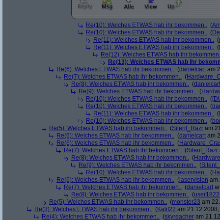
Re(10): Welches ETWAS hab ihr bekommen..
(
Arr
Re(10): Welches ETWAS hab ihr bekommen..
(
De
Re(11): Welches ETWAS hab ihr bekommen..
(
Re(11): Welches ETWAS hab ihr bekommen..
(
Re(12): Welches ETWAS hab ihr bekommen.
Re(13): Welches ETWAS hab ihr bekom
Re(6): Welches ETWAS hab ihr bekommen..
(
danielcart
am 2
Re(7): Welches ETWAS hab ihr bekommen..
(
Hardware_C
Re(8): Welches ETWAS hab ihr bekommen..
(
danielcar
Re(9): Welches ETWAS hab ihr bekommen..
(
Hardw
Re(10): Welches ETWAS hab ihr bekommen..
(
[D
Re(10): Welches ETWAS hab ihr bekommen..
(
da
Re(11): Welches ETWAS hab ihr bekommen..
(
Re(10): Welches ETWAS hab ihr bekommen..
(
bo
Re(5): Welches ETWAS hab ihr bekommen..
(
Silent_Razr
am 21
Re(6): Welches ETWAS hab ihr bekommen..
(
danielcart
am 2
Re(6): Welches ETWAS hab ihr bekommen..
(
Hardware_Cra
Re(7): Welches ETWAS hab ihr bekommen..
(
Silent_Razr
Re(8): Welches ETWAS hab ihr bekommen..
(
Hardwar
Re(9): Welches ETWAS hab ihr bekommen..
(
Silent
Re(10): Welches ETWAS hab ihr bekommen..
(
Ha
Re(6): Welches ETWAS hab ihr bekommen..
(
laservision
am 2
Re(7): Welches ETWAS hab ihr bekommen..
(
danielcart
am
Re(8): Welches ETWAS hab ihr bekommen..
(
user1822
Re(5): Welches ETWAS hab ihr bekommen..
(
monster23
am 22.
Re(3): Welches ETWAS hab ihr bekommen..
(
Kalif22
am 21.12.2008, 
Re(4): Welches ETWAS hab ihr bekommen..
(
skyreacher
am 21.12