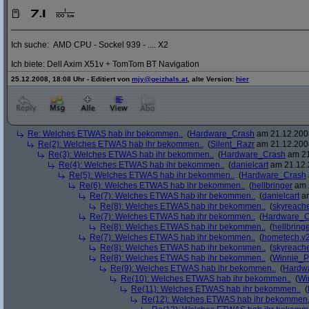
_____________________________________________________________
Ich suche: AMD CPU - Sockel 939 - .... X2
Ich biete: Dell Axim X51v + TomTom BT Navigation
25.12.2008, 18:08 Uhr - Editiert von
mjy@geizhals.at
, alte Version:
hier
Re: Welches ETWAS hab ihr bekommen..
(
Hardware_Crash
am 21.12.2008
Re(2): Welches ETWAS hab ihr bekommen..
(
Silent_Razr
am 21.12.2008
Re(3): Welches ETWAS hab ihr bekommen..
(
Hardware_Crash
am 21
Re(4): Welches ETWAS hab ihr bekommen..
(
danielcart
am 21.12.
Re(5): Welches ETWAS hab ihr bekommen..
(
Hardware_Crash
Re(6): Welches ETWAS hab ihr bekommen..
(
hellbringer
am 2
Re(7): Welches ETWAS hab ihr bekommen..
(
danielcart
am
Re(8): Welches ETWAS hab ihr bekommen..
(
skyreach
Re(7): Welches ETWAS hab ihr bekommen..
(
Hardware_C
Re(8): Welches ETWAS hab ihr bekommen..
(
hellbring
Re(7): Welches ETWAS hab ihr bekommen..
(
hometech.v2
Re(8): Welches ETWAS hab ihr bekommen..
(
skyreach
Re(8): Welches ETWAS hab ihr bekommen..
(
Winnie_
Re(9): Welches ETWAS hab ihr bekommen..
(
Hardw
Re(10): Welches ETWAS hab ihr bekommen..
(
Wi
Re(11): Welches ETWAS hab ihr bekommen..
(
Re(12): Welches ETWAS hab ihr bekommen.