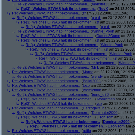
Re(2): Welches ETWAS hab ihr bekommen..
(
monster23
am 23.12.2008,
Re(3): Welches ETWAS hab ihr bekommen..
(
RevX
am 24.12.2008,
Re: Welches ETWAS hab ihr bekommen..
(
zf
am 23.12.2008, 12:11:46)
Re(2): Welches ETWAS hab ihr bekommen..
(
q.e.d.
am 23.12.2008, 12:
Re(3): Welches ETWAS hab ihr bekommen..
(
zf
am 23.12.2008, 12:2
Re(4): Welches ETWAS hab ihr bekommen..
(
q.e.d.
am 23.12.2008,
Re(2): Welches ETWAS hab ihr bekommen..
(
Winnie_Pooh
am 23.12.20
Re(3): Welches ETWAS hab ihr bekommen..
(
Games2Game
am 23.12
Re(3): Welches ETWAS hab ihr bekommen..
(
zf
am 23.12.2008, 12:2
Re(4): Welches ETWAS hab ihr bekommen..
(
Winnie_Pooh
am 23.
Re(5): Welches ETWAS hab ihr bekommen..
(
zf
am 23.12.2008,
Re(6): Welches ETWAS hab ihr bekommen..
(
Winnie_Pooh
a
Re(7): Welches ETWAS hab ihr bekommen..
(
zf
am 23.12.
Re(8): Welches ETWAS hab ihr bekommen..
(
Winnie_
Re(2): Welches ETWAS hab ihr bekommen..
(
Mr L
am 23.12.2008, 12:2
Re: Welches ETWAS hab ihr bekommen..
(
Marne
am 23.12.2008, 12:19:54
Re(2): Welches ETWAS hab ihr bekommen..
(
wendy
am 23.12.2008, 12
Re: Welches ETWAS hab ihr bekommen..
(
Belial2003
am 23.12.2008, 12:2
Re: Welches ETWAS hab ihr bekommen..
(
toco
am 23.12.2008, 12:26:26)
Re: Welches ETWAS hab ihr bekommen..
(
Atomicman
am 23.12.2008, 12:
Re(2): Welches ETWAS hab ihr bekommen..
(
bono_d70
am 23.12.2008,
Re(3): Welches ETWAS hab ihr bekommen..
(
Atomicman
am 23.12.20
Re(3): Welches ETWAS hab ihr bekommen..
(
vex
am 23.12.2008, 13:
Re: Welches ETWAS hab ihr bekommen..
(
HerzogKraut
am 23.12.2008, 12
Re(2): Welches ETWAS hab ihr bekommen..
(
Dominator2000
am 23.12.
Re(3): Welches ETWAS hab ihr bekommen..
(
L.Ton Tom
am 23.12.200
Re(4): Welches ETWAS hab ihr bekommen..
(
Dominator2000
am
Re(5): Welches ETWAS hab ihr bekommen..
(
L.Ton Tom
am 24
Re: Welches ETWAS hab ihr bekommen..
(
rofflo
am 23.12.2008, 12:41:44)