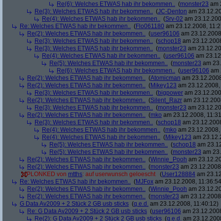
Re(6): Welches ETWAS hab ihr bekommen..
(
monster23
am 2
Re(3): Welches ETWAS hab ihr bekommen..
(
JC-Denton
am 23.12.20
Re(4): Welches ETWAS hab ihr bekommen..
(
Srv-02
am 23.12.2008
Re: Welches ETWAS hab ihr bekommen..
(
Flo061180
am 23.12.2008, 11:2
Re(2): Welches ETWAS hab ihr bekommen..
(
user96106
am 23.12.2008,
Re(3): Welches ETWAS hab ihr bekommen..
(
schop18
am 23.12.2008
Re(3): Welches ETWAS hab ihr bekommen..
(
monster23
am 23.12.20
Re(4): Welches ETWAS hab ihr bekommen..
(
user96106
am 23.12.
Re(5): Welches ETWAS hab ihr bekommen..
(
monster23
am 23.
Re(6): Welches ETWAS hab ihr bekommen..
(
user96106
am 2
Re(2): Welches ETWAS hab ihr bekommen..
(
Atomicman
am 23.12.2008
Re(2): Welches ETWAS hab ihr bekommen..
(
Mikey123
am 23.12.2008, 
Re(3): Welches ETWAS hab ihr bekommen..
(
bigpower
am 23.12.200
Re(2): Welches ETWAS hab ihr bekommen..
(
Silent_Razr
am 23.12.2008
Re(3): Welches ETWAS hab ihr bekommen..
(
monster23
am 23.12.20
Re(2): Welches ETWAS hab ihr bekommen..
(
mko
am 23.12.2008, 11:31
Re(3): Welches ETWAS hab ihr bekommen..
(
schop18
am 23.12.2008
Re(4): Welches ETWAS hab ihr bekommen..
(
mko
am 23.12.2008, 
Re(4): Welches ETWAS hab ihr bekommen..
(
Mikey123
am 23.12.2
Re(5): Welches ETWAS hab ihr bekommen..
(
schop18
am 23.12
Re(5): Welches ETWAS hab ihr bekommen..
(
monster23
am 23.
Re(2): Welches ETWAS hab ihr bekommen..
(
Winnie_Pooh
am 23.12.20
Re(2): Welches ETWAS hab ihr bekommen..
(
monster23
am 23.12.2008,
PLONKED von
mtths
: auf userwunsch geloescht
(
User128884
am 23.12
Re: Welches ETWAS hab ihr bekommen..
(
MJFox
am 23.12.2008, 11:36:54
Re(2): Welches ETWAS hab ihr bekommen..
(
Winnie_Pooh
am 23.12.20
Re(2): Welches ETWAS hab ihr bekommen..
(
monster23
am 23.12.2008,
G Data Av2009 + 2 Stück 2 GB usb sticks
(
q.e.d.
am 23.12.2008, 11:40:12)
Re: G Data Av2009 + 2 Stück 2 GB usb sticks
(
user96106
am 23.12.2008
Re(2): G Data Av2009 + 2 Stück 2 GB usb sticks
(
q.e.d.
am 23.12.2008