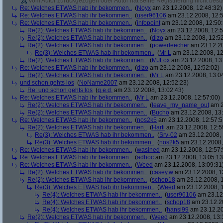
Vom Autor zurückgezogen oder Autor hat seine Registrierung nicht bestä
Re: Welches ETWAS hab ihr bekommen..
(
Noyx
am 23.12.2008, 12:48:32)
Re: Welches ETWAS hab ihr bekommen..
(
user96106
am 23.12.2008, 12:5
Re: Welches ETWAS hab ihr bekommen..
(
infopoint
am 23.12.2008, 12:50:
Re(2): Welches ETWAS hab ihr bekommen..
(
Noyx
am 23.12.2008, 12:5
Re(2): Welches ETWAS hab ihr bekommen..
(
dizo
am 23.12.2008, 12:52
Re(2): Welches ETWAS hab ihr bekommen..
(
powerleecher
am 23.12.20
Re(3): Welches ETWAS hab ihr bekommen..
(
Mr L
am 23.12.2008, 12
Re(2): Welches ETWAS hab ihr bekommen..
(
MJFox
am 23.12.2008, 13
Re: Welches ETWAS hab ihr bekommen..
(
dizo
am 23.12.2008, 12:52:02)
Re(2): Welches ETWAS hab ihr bekommen..
(
Mr L
am 23.12.2008, 13:0
und schon gehts los
(
NoName2007
am 23.12.2008, 12:52:23)
Re: und schon gehts los
(
q.e.d.
am 23.12.2008, 13:02:43)
Re: Welches ETWAS hab ihr bekommen..
(
Mr L
am 23.12.2008, 12:57:00)
Re(2): Welches ETWAS hab ihr bekommen..
(
leave_my_name_out
am 2
Re(2): Welches ETWAS hab ihr bekommen..
(
Bucho
am 23.12.2008, 13:
Re: Welches ETWAS hab ihr bekommen..
(
nos2k5
am 23.12.2008, 12:57:5
Re(2): Welches ETWAS hab ihr bekommen..
(
Harti
am 23.12.2008, 12:5
Re(3): Welches ETWAS hab ihr bekommen..
(
Srv-02
am 23.12.2008, 
Re(3): Welches ETWAS hab ihr bekommen..
(
nos2k5
am 23.12.2008,
Re: Welches ETWAS hab ihr bekommen..
(
wasined
am 23.12.2008, 12:57:
Re: Welches ETWAS hab ihr bekommen..
(
adhoc
am 23.12.2008, 13:05:13
Re: Welches ETWAS hab ihr bekommen..
(
Weed
am 23.12.2008, 13:09:31
Re(2): Welches ETWAS hab ihr bekommen..
(
casey.w
am 23.12.2008, 1
Re(2): Welches ETWAS hab ihr bekommen..
(
schop18
am 23.12.2008, 1
Re(3): Welches ETWAS hab ihr bekommen..
(
Weed
am 23.12.2008, 1
Re(4): Welches ETWAS hab ihr bekommen..
(
user96106
am 23.12.
Re(4): Welches ETWAS hab ihr bekommen..
(
schop18
am 23.12.20
Re(4): Welches ETWAS hab ihr bekommen..
(
hansi99
am 23.12.20
Re(2): Welches ETWAS hab ihr bekommen..
(
Weed
am 23.12.2008, 13: