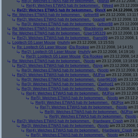
Re(3): Welches ETWAS hab ihr bekommen..
(
Marax
am 23.12.2008, 
Re(4): Welches ETWAS hab ihr bekommen..
(
Weed
am 23.12.2008
Re(2): Welches ETWAS hab ihr bekommen..
(
RevX
am 24.12.2008, 15
Re: Welches ETWAS hab ihr bekommen..
(
artner88
am 23.12.2008, 13:11:
Re(2): Welches ETWAS hab ihr bekommen..
(
xxandl
am 23.12.2008, 13
Re(3): Welches ETWAS hab ihr bekommen..
(
artner88
am 23.12.2008
Re: Welches ETWAS hab ihr bekommen..
(
Blacktronix
am 23.12.2008, 13:
Re: Welches ETWAS hab ihr bekommen..
(
User195329
am 23.12.2008, 13
Re(2): Welches ETWAS hab ihr bekommen..
(
hansi99
am 23.12.2008, 1
Logitech G5 Laser Mouse
(
muhrly
am 23.12.2008, 13:15:53)
Re: Logitech G5 Laser Mouse
(
Da Rookee
am 23.12.2008, 14:14:15)
Re(2): Logitech G5 Laser Mouse
(
muhrly
am 23.12.2008, 14:19:16)
Re(3): Logitech G5 Laser Mouse
(
Da Rookee
am 23.12.2008, 14:2
Re: Welches ETWAS hab ihr bekommen..
(
Nooto
am 23.12.2008, 13:16:09
Re(2): Welches ETWAS hab ihr bekommen..
(
Noyx
am 23.12.2008, 13:2
Re(3): Welches ETWAS hab ihr bekommen..
(
Nooto
am 23.12.2008, 
Re(2): Welches ETWAS hab ihr bekommen..
(
MJFox
am 23.12.2008, 13
Re(3): Welches ETWAS hab ihr bekommen..
(
user96106
am 23.12.20
Re(3): Welches ETWAS hab ihr bekommen..
(
Zaphod1
am 23.12.2008
Re(3): Welches ETWAS hab ihr bekommen..
(
Nooto
am 23.12.2008, 
Re(4): Welches ETWAS hab ihr bekommen..
(
MJFox
am 23.12.200
Re(5): Welches ETWAS hab ihr bekommen..
(
Nooto
am 23.12.2
Re(6): Welches ETWAS hab ihr bekommen..
(
MJFox
am 23.1
Re(7): Welches ETWAS hab ihr bekommen..
(
Nooto
am 23
Re(8): Welches ETWAS hab ihr bekommen..
(
MJFox
am
Re(9): Welches ETWAS hab ihr bekommen..
(
Nooto
Re(2): Welches ETWAS hab ihr bekommen..
(
Hardware_Crash
am 23.12
Re(3): Welches ETWAS hab ihr bekommen..
(
Nooto
am 23.12.2008, 
Re(4): Welches ETWAS hab ihr bekommen..
(
Hardware_Crash
am 
Re(5): Welches ETWAS hab ihr bekommen..
(
Nooto
am 23.12.2