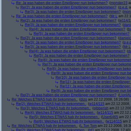
Re: Ja was haben die ersten Empfänger nun bekommen?
(
monster23
am
Re(2): Ja was haben die ersten Empfänger nun bekommen?
(
q.e.d.
a
Re(3): Ja was haben die ersten Empfänger nun bekommen?
(
mon
Re: Ja was haben die ersten Empfänger nun bekommen?
(
Mr L
am 22.1
Re(2): Ja was haben die ersten Empfänger nun bekommen?
(
w114/1
Re(3): Ja was haben die ersten Empfänger nun bekommen?
(
dani
Re(4): Ja was haben die ersten Empfänger nun bekommen?
(
b
Re(5): Ja was haben die ersten Empfänger nun bekommen?
Re(2): Ja was haben die ersten Empfänger nun bekommen?
(
danielc
Re(3): Ja was haben die ersten Empfänger nun bekommen?
(
q.e.d
Re(3): Ja was haben die ersten Empfänger nun bekommen?
(
Mr L
Re(4): Ja was haben die ersten Empfänger nun bekommen?
(
d
Re(5): Ja was haben die ersten Empfänger nun bekommen?
Re(6): Ja was haben die ersten Empfänger nun bekomme
Re(7): Ja was haben die ersten Empfänger nun beko
Re(8): Ja was haben die ersten Empfänger nun be
Re(9): Ja was haben die ersten Empfänger nun
Re(10): Ja was haben die ersten Empfänger 
Re(11): Ja was haben die ersten Empfänge
Re(11): Ja was haben die ersten Empfänge
Re(9): Ja was haben die ersten Empfänger nun
Re(2): Ja was haben die ersten Empfänger nun bekommen?
(
Lion[A
Re: Welches ETWAS hab ihr bekommen..
(
dizo
am 22.12.2008, 16:26:08)
Re(2): Welches ETWAS hab ihr bekommen..
(
w114/115
am 22.12.2008, 
Re(3): Welches ETWAS hab ihr bekommen..
(
gibberish
am 22.12.200
Re(4): Welches ETWAS hab ihr bekommen..
(
w114/115
am 22.12.2
Re(5): Welches ETWAS hab ihr bekommen..
(
User6465
am 22.1
Re(6): Welches ETWAS hab ihr bekommen..
(
w114/115
am 22
Re: Welches ETWAS hab ihr bekommen..
(
L.Ton Tom
am 22.12.2008, 16:3
Re(2): Welches ETWAS hab ihr bekommen..
(
td1
am 22.12.2008, 17:40: