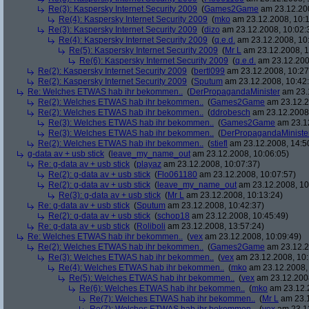
Re(3): Kaspersky Internet Security 2009
(
Games2Game
am 23.12.200
Re(4): Kaspersky Internet Security 2009
(
mko
am 23.12.2008, 10:1
Re(3): Kaspersky Internet Security 2009
(
dizo
am 23.12.2008, 10:02:
Re(4): Kaspersky Internet Security 2009
(
q.e.d.
am 23.12.2008, 10
Re(5): Kaspersky Internet Security 2009
(
Mr L
am 23.12.2008, 1
Re(6): Kaspersky Internet Security 2009
(
q.e.d.
am 23.12.200
Re(2): Kaspersky Internet Security 2009
(
bertl099
am 23.12.2008, 10:27
Re(2): Kaspersky Internet Security 2009
(
Sputum
am 23.12.2008, 10:42
Re: Welches ETWAS hab ihr bekommen..
(
DerPropagandaMinister
am 23.1
Re(2): Welches ETWAS hab ihr bekommen..
(
Games2Game
am 23.12.2
Re(2): Welches ETWAS hab ihr bekommen..
(
ddrobesch
am 23.12.2008,
Re(3): Welches ETWAS hab ihr bekommen..
(
Games2Game
am 23.12
Re(3): Welches ETWAS hab ihr bekommen..
(
DerPropagandaMiniste
Re(2): Welches ETWAS hab ihr bekommen..
(
stiefl
am 23.12.2008, 14:5
g-data av + usb stick
(
leave_my_name_out
am 23.12.2008, 10:06:05)
Re: g-data av + usb stick
(
playaz
am 23.12.2008, 10:07:37)
Re(2): g-data av + usb stick
(
Flo061180
am 23.12.2008, 10:07:57)
Re(2): g-data av + usb stick
(
leave_my_name_out
am 23.12.2008, 10
Re(3): g-data av + usb stick
(
Mr L
am 23.12.2008, 10:13:24)
Re: g-data av + usb stick
(
Sputum
am 23.12.2008, 10:42:37)
Re(2): g-data av + usb stick
(
schop18
am 23.12.2008, 10:45:49)
Re: g-data av + usb stick
(
Roliboli
am 23.12.2008, 13:57:24)
Re: Welches ETWAS hab ihr bekommen..
(
vex
am 23.12.2008, 10:09:49)
Re(2): Welches ETWAS hab ihr bekommen..
(
Games2Game
am 23.12.2
Re(3): Welches ETWAS hab ihr bekommen..
(
vex
am 23.12.2008, 10:
Re(4): Welches ETWAS hab ihr bekommen..
(
mko
am 23.12.2008, 
Re(5): Welches ETWAS hab ihr bekommen..
(
vex
am 23.12.2008
Re(6): Welches ETWAS hab ihr bekommen..
(
mko
am 23.12.2
Re(7): Welches ETWAS hab ihr bekommen..
(
Mr L
am 23.1