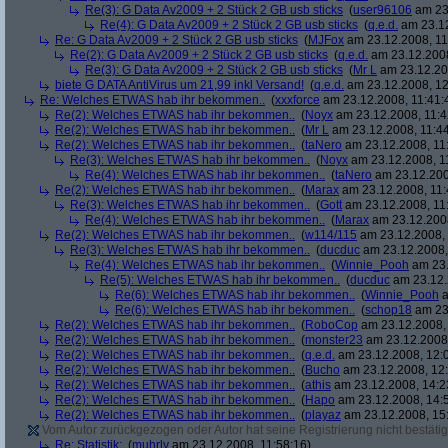
Re(3): G Data Av2009 + 2 Stück 2 GB usb sticks
(
user96106
am 23.
Re(4): G Data Av2009 + 2 Stück 2 GB usb sticks
(
q.e.d.
am 23.12
Re: G Data Av2009 + 2 Stück 2 GB usb sticks
(
MJFox
am 23.12.2008, 11
Re(2): G Data Av2009 + 2 Stück 2 GB usb sticks
(
q.e.d.
am 23.12.2008
Re(3): G Data Av2009 + 2 Stück 2 GB usb sticks
(
Mr L
am 23.12.20
biete G DATA AntiVirus um 21,99 inkl Versand!
(
q.e.d.
am 23.12.2008, 12
Re: Welches ETWAS hab ihr bekommen..
(
xxxforce
am 23.12.2008, 11:41:
Re(2): Welches ETWAS hab ihr bekommen..
(
Noyx
am 23.12.2008, 11:4
Re(2): Welches ETWAS hab ihr bekommen..
(
Mr L
am 23.12.2008, 11:44
Re(2): Welches ETWAS hab ihr bekommen..
(
taNero
am 23.12.2008, 11
Re(3): Welches ETWAS hab ihr bekommen..
(
Noyx
am 23.12.2008, 1
Re(4): Welches ETWAS hab ihr bekommen..
(
taNero
am 23.12.200
Re(2): Welches ETWAS hab ihr bekommen..
(
Marax
am 23.12.2008, 11:
Re(3): Welches ETWAS hab ihr bekommen..
(
Gott
am 23.12.2008, 11
Re(4): Welches ETWAS hab ihr bekommen..
(
Marax
am 23.12.2008
Re(2): Welches ETWAS hab ihr bekommen..
(
w114/115
am 23.12.2008, 
Re(3): Welches ETWAS hab ihr bekommen..
(
ducduc
am 23.12.2008,
Re(4): Welches ETWAS hab ihr bekommen..
(
Winnie_Pooh
am 23.
Re(5): Welches ETWAS hab ihr bekommen..
(
ducduc
am 23.12.
Re(6): Welches ETWAS hab ihr bekommen..
(
Winnie_Pooh
a
Re(6): Welches ETWAS hab ihr bekommen..
(
schop18
am 23.
Re(2): Welches ETWAS hab ihr bekommen..
(
RoboCop
am 23.12.2008, 
Re(2): Welches ETWAS hab ihr bekommen..
(
monster23
am 23.12.2008,
Re(2): Welches ETWAS hab ihr bekommen..
(
q.e.d.
am 23.12.2008, 12:
Re(2): Welches ETWAS hab ihr bekommen..
(
Bucho
am 23.12.2008, 12:
Re(2): Welches ETWAS hab ihr bekommen..
(
athis
am 23.12.2008, 14:2
Re(2): Welches ETWAS hab ihr bekommen..
(
Hapo
am 23.12.2008, 14:
Re(2): Welches ETWAS hab ihr bekommen..
(
playaz
am 23.12.2008, 15
Vom Autor zurückgezogen oder Autor hat seine Registrierung nicht bestätig
Re: Statistik:
(
muhrly
am 23.12.2008, 11:58:16)