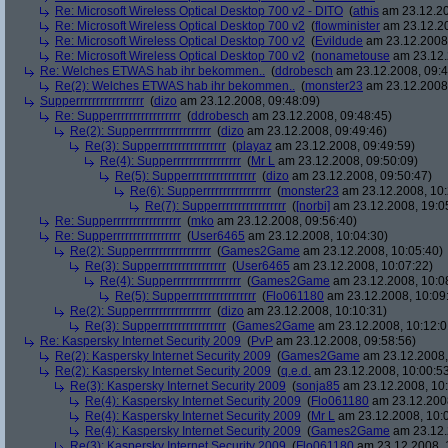
Re: Microsoft Wireless Optical Desktop 700 v2 - DITO
(
athis
am 23.12.20
Re: Microsoft Wireless Optical Desktop 700 v2
(
flowminister
am 23.12.20
Re: Microsoft Wireless Optical Desktop 700 v2
(
Evildude
am 23.12.2008,
Re: Microsoft Wireless Optical Desktop 700 v2
(
nonametouse
am 23.12.
Re: Welches ETWAS hab ihr bekommen..
(
ddrobesch
am 23.12.2008, 09:4
Re(2): Welches ETWAS hab ihr bekommen..
(
monster23
am 23.12.2008,
Supperrrrrrrrrrrrrrrrr
(
dizo
am 23.12.2008, 09:48:09)
Re: Supperrrrrrrrrrrrrrrrr
(
ddrobesch
am 23.12.2008, 09:48:45)
Re(2): Supperrrrrrrrrrrrrrrrr
(
dizo
am 23.12.2008, 09:49:46)
Re(3): Supperrrrrrrrrrrrrrrrr
(
playaz
am 23.12.2008, 09:49:59)
Re(4): Supperrrrrrrrrrrrrrrrr
(
Mr L
am 23.12.2008, 09:50:09)
Re(5): Supperrrrrrrrrrrrrrrrr
(
dizo
am 23.12.2008, 09:50:47)
Re(6): Supperrrrrrrrrrrrrrrrr
(
monster23
am 23.12.2008, 10:
Re(7): Supperrrrrrrrrrrrrrrrr
(
[norbi]
am 23.12.2008, 19:0
Re: Supperrrrrrrrrrrrrrrrr
(
mko
am 23.12.2008, 09:56:40)
Re: Supperrrrrrrrrrrrrrrrr
(
User6465
am 23.12.2008, 10:04:30)
Re(2): Supperrrrrrrrrrrrrrrrr
(
Games2Game
am 23.12.2008, 10:05:40)
Re(3): Supperrrrrrrrrrrrrrrrr
(
User6465
am 23.12.2008, 10:07:22)
Re(4): Supperrrrrrrrrrrrrrrrr
(
Games2Game
am 23.12.2008, 10:0
Re(5): Supperrrrrrrrrrrrrrrrr
(
Flo061180
am 23.12.2008, 10:09
Re(2): Supperrrrrrrrrrrrrrrrr
(
dizo
am 23.12.2008, 10:10:31)
Re(3): Supperrrrrrrrrrrrrrrrr
(
Games2Game
am 23.12.2008, 10:12:0
Re: Kaspersky Internet Security 2009
(
PvP
am 23.12.2008, 09:58:56)
Re(2): Kaspersky Internet Security 2009
(
Games2Game
am 23.12.2008,
Re(2): Kaspersky Internet Security 2009
(
q.e.d.
am 23.12.2008, 10:00:5
Re(3): Kaspersky Internet Security 2009
(
sonja85
am 23.12.2008, 10:
Re(4): Kaspersky Internet Security 2009
(
Flo061180
am 23.12.2008
Re(4): Kaspersky Internet Security 2009
(
Mr L
am 23.12.2008, 10:
Re(4): Kaspersky Internet Security 2009
(
Games2Game
am 23.12.
Re(3): Kaspersky Internet Security 2009
(
Flo061180
am 23.12.2008, 