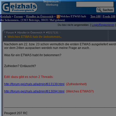
Impressum
|
Werbung
Geizhals
»
Forum
»
Händler in Österreich
»
Welches ETWAS hab
Top-100
|
Fresh-100
ihr bekommen.. (1363 Beiträge, 30431 Mal gelesen)
Du bist nicht angemeldet. [
Login/Registrieren
]
^
Forum
Händler in Österreich
#
5217131
Welches ETWAS hab ihr bekommen..
Nachdem am 22. bzw. 23 schon vermutlich die ersten ETWAS ausgeliefert werden
vor dem 24ten auspacken werdeb nun meine Frage an euch..
Was für ein ETWAS habt ihr bekommen?
Zufrieden? Entäuscht?
Edit: dazu gibt es schon 2 Threads:
http:/
/
forum.geizhals.at/
admin/
t613139.html
(Zufriedenheit)
http:/
/
forum.geizhals.at/
admin/
t613094.html
(Welches ETWAS?)
_____________________________________________________________
Peugeot 207 RC