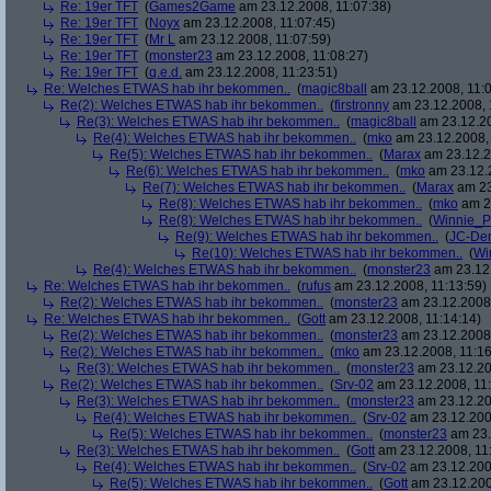
Re: 19er TFT
(
Games2Game
am 23.12.2008, 11:07:38)
Re: 19er TFT
(
Noyx
am 23.12.2008, 11:07:45)
Re: 19er TFT
(
Mr L
am 23.12.2008, 11:07:59)
Re: 19er TFT
(
monster23
am 23.12.2008, 11:08:27)
Re: 19er TFT
(
q.e.d.
am 23.12.2008, 11:23:51)
Re: Welches ETWAS hab ihr bekommen..
(
magic8ball
am 23.12.2008, 11:0
Re(2): Welches ETWAS hab ihr bekommen..
(
firstronny
am 23.12.2008, 
Re(3): Welches ETWAS hab ihr bekommen..
(
magic8ball
am 23.12.20
Re(4): Welches ETWAS hab ihr bekommen..
(
mko
am 23.12.2008, 
Re(5): Welches ETWAS hab ihr bekommen..
(
Marax
am 23.12.2
Re(6): Welches ETWAS hab ihr bekommen..
(
mko
am 23.12.2
Re(7): Welches ETWAS hab ihr bekommen..
(
Marax
am 23
Re(8): Welches ETWAS hab ihr bekommen..
(
mko
am 23
Re(8): Welches ETWAS hab ihr bekommen..
(
Winnie_
Re(9): Welches ETWAS hab ihr bekommen..
(
JC-De
Re(10): Welches ETWAS hab ihr bekommen..
(
Wi
Re(4): Welches ETWAS hab ihr bekommen..
(
monster23
am 23.12.
Re: Welches ETWAS hab ihr bekommen..
(
rufus
am 23.12.2008, 11:13:59)
Re(2): Welches ETWAS hab ihr bekommen..
(
monster23
am 23.12.2008,
Re: Welches ETWAS hab ihr bekommen..
(
Gott
am 23.12.2008, 11:14:14)
Re(2): Welches ETWAS hab ihr bekommen..
(
monster23
am 23.12.2008,
Re(2): Welches ETWAS hab ihr bekommen..
(
mko
am 23.12.2008, 11:16
Re(3): Welches ETWAS hab ihr bekommen..
(
monster23
am 23.12.20
Re(2): Welches ETWAS hab ihr bekommen..
(
Srv-02
am 23.12.2008, 11:
Re(3): Welches ETWAS hab ihr bekommen..
(
monster23
am 23.12.20
Re(4): Welches ETWAS hab ihr bekommen..
(
Srv-02
am 23.12.2008
Re(5): Welches ETWAS hab ihr bekommen..
(
monster23
am 23.
Re(3): Welches ETWAS hab ihr bekommen..
(
Gott
am 23.12.2008, 11
Re(4): Welches ETWAS hab ihr bekommen..
(
Srv-02
am 23.12.2008
Re(5): Welches ETWAS hab ihr bekommen..
(
Gott
am 23.12.200