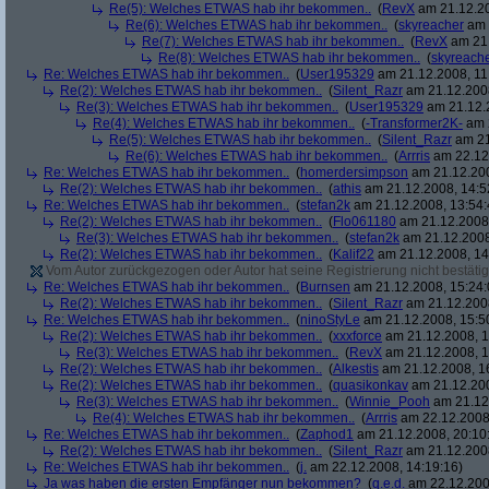
Re(5): Welches ETWAS hab ihr bekommen..
(
RevX
am 21.12.20
Re(6): Welches ETWAS hab ihr bekommen..
(
skyreacher
am 
Re(7): Welches ETWAS hab ihr bekommen..
(
RevX
am 21.
Re(8): Welches ETWAS hab ihr bekommen..
(
skyreach
Re: Welches ETWAS hab ihr bekommen..
(
User195329
am 21.12.2008, 11
Re(2): Welches ETWAS hab ihr bekommen..
(
Silent_Razr
am 21.12.2008
Re(3): Welches ETWAS hab ihr bekommen..
(
User195329
am 21.12.2
Re(4): Welches ETWAS hab ihr bekommen..
(
-Transformer2K-
am 2
Re(5): Welches ETWAS hab ihr bekommen..
(
Silent_Razr
am 21
Re(6): Welches ETWAS hab ihr bekommen..
(
Arrris
am 22.12.
Re: Welches ETWAS hab ihr bekommen..
(
homerdersimpson
am 21.12.200
Re(2): Welches ETWAS hab ihr bekommen..
(
athis
am 21.12.2008, 14:5
Re: Welches ETWAS hab ihr bekommen..
(
stefan2k
am 21.12.2008, 13:54:
Re(2): Welches ETWAS hab ihr bekommen..
(
Flo061180
am 21.12.2008,
Re(3): Welches ETWAS hab ihr bekommen..
(
stefan2k
am 21.12.2008
Re(2): Welches ETWAS hab ihr bekommen..
(
Kalif22
am 21.12.2008, 14
Vom Autor zurückgezogen oder Autor hat seine Registrierung nicht bestätig
Re: Welches ETWAS hab ihr bekommen..
(
Burnsen
am 21.12.2008, 15:24:
Re(2): Welches ETWAS hab ihr bekommen..
(
Silent_Razr
am 21.12.2008
Re: Welches ETWAS hab ihr bekommen..
(
ninoStyLe
am 21.12.2008, 15:5
Re(2): Welches ETWAS hab ihr bekommen..
(
xxxforce
am 21.12.2008, 1
Re(3): Welches ETWAS hab ihr bekommen..
(
RevX
am 21.12.2008, 1
Re(2): Welches ETWAS hab ihr bekommen..
(
Alkestis
am 21.12.2008, 1
Re(2): Welches ETWAS hab ihr bekommen..
(
quasikonkav
am 21.12.200
Re(3): Welches ETWAS hab ihr bekommen..
(
Winnie_Pooh
am 21.12.
Re(4): Welches ETWAS hab ihr bekommen..
(
Arrris
am 22.12.2008,
Re: Welches ETWAS hab ihr bekommen..
(
Zaphod1
am 21.12.2008, 20:10
Re(2): Welches ETWAS hab ihr bekommen..
(
Silent_Razr
am 21.12.2008
Re: Welches ETWAS hab ihr bekommen..
(
j.
am 22.12.2008, 14:19:16)
Ja was haben die ersten Empfänger nun bekommen?
(
q.e.d.
am 22.12.200