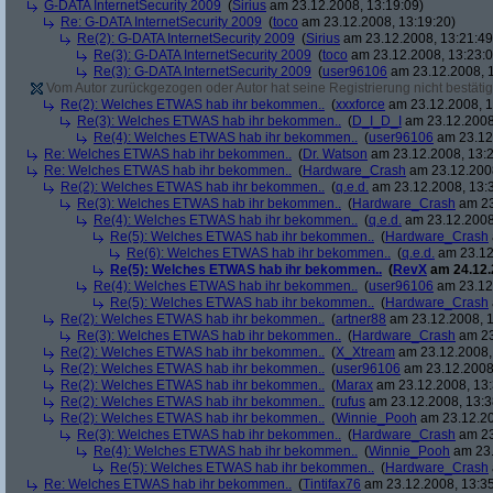
G-DATA InternetSecurity 2009
(
Sirius
am 23.12.2008, 13:19:09)
Re: G-DATA InternetSecurity 2009
(
toco
am 23.12.2008, 13:19:20)
Re(2): G-DATA InternetSecurity 2009
(
Sirius
am 23.12.2008, 13:21:49
Re(3): G-DATA InternetSecurity 2009
(
toco
am 23.12.2008, 13:23:0
Re(3): G-DATA InternetSecurity 2009
(
user96106
am 23.12.2008, 1
Vom Autor zurückgezogen oder Autor hat seine Registrierung nicht bestätig
Re(2): Welches ETWAS hab ihr bekommen..
(
xxxforce
am 23.12.2008, 1
Re(3): Welches ETWAS hab ihr bekommen..
(
D_I_D_I
am 23.12.2008
Re(4): Welches ETWAS hab ihr bekommen..
(
user96106
am 23.12.
Re: Welches ETWAS hab ihr bekommen..
(
Dr. Watson
am 23.12.2008, 13:2
Re: Welches ETWAS hab ihr bekommen..
(
Hardware_Crash
am 23.12.2008
Re(2): Welches ETWAS hab ihr bekommen..
(
q.e.d.
am 23.12.2008, 13:
Re(3): Welches ETWAS hab ihr bekommen..
(
Hardware_Crash
am 23
Re(4): Welches ETWAS hab ihr bekommen..
(
q.e.d.
am 23.12.2008
Re(5): Welches ETWAS hab ihr bekommen..
(
Hardware_Crash
Re(6): Welches ETWAS hab ihr bekommen..
(
q.e.d.
am 23.12
Re(5): Welches ETWAS hab ihr bekommen..
(
RevX
am 24.12.
Re(4): Welches ETWAS hab ihr bekommen..
(
user96106
am 23.12.
Re(5): Welches ETWAS hab ihr bekommen..
(
Hardware_Crash
Re(2): Welches ETWAS hab ihr bekommen..
(
artner88
am 23.12.2008, 1
Re(3): Welches ETWAS hab ihr bekommen..
(
Hardware_Crash
am 23
Re(2): Welches ETWAS hab ihr bekommen..
(
X_Xtream
am 23.12.2008,
Re(2): Welches ETWAS hab ihr bekommen..
(
user96106
am 23.12.2008,
Re(2): Welches ETWAS hab ihr bekommen..
(
Marax
am 23.12.2008, 13:
Re(2): Welches ETWAS hab ihr bekommen..
(
rufus
am 23.12.2008, 13:3
Re(2): Welches ETWAS hab ihr bekommen..
(
Winnie_Pooh
am 23.12.20
Re(3): Welches ETWAS hab ihr bekommen..
(
Hardware_Crash
am 23
Re(4): Welches ETWAS hab ihr bekommen..
(
Winnie_Pooh
am 23.
Re(5): Welches ETWAS hab ihr bekommen..
(
Hardware_Crash
Re: Welches ETWAS hab ihr bekommen..
(
Tintifax76
am 23.12.2008, 13:35