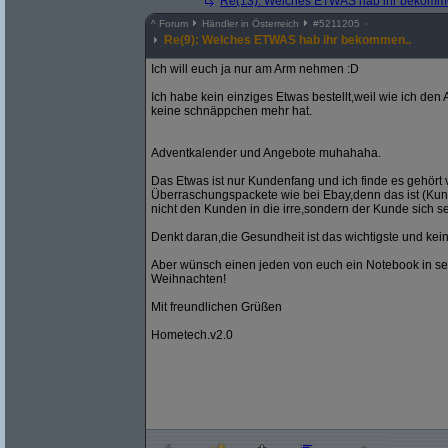
Re(13): Welches ETWAS hab ihr bekomm
^
Forum
Händler in Österreich
#
5211205
Re(9): Welches ETWAS hab ihr bekommen..
Ich will euch ja nur am Arm nehmen :D
Ich habe kein einziges Etwas bestellt,weil wie ich de
keine schnäppchen mehr hat.
Adventkalender und Angebote muhahaha.
Das Etwas ist nur Kundenfang und ich finde es gehört
Überraschungspackete wie bei Ebay,denn das ist (Kunden
nicht den Kunden in die irre,sondern der Kunde sich s
Denkt daran,die Gesundheit ist das wichtigste und ke
Aber wünsch einen jeden von euch ein Notebook in se
Weihnachten!
Mit freundlichen Grüßen
Hometech.v2.0