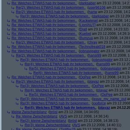
Re: Welches ETWAS hab ihr bekommen..
(
darksaber
am 23.12.2008, 14:2
Re(2): Welches ETWAS hab ihr bekommen..
(
user96106
am 23.12.2008,
Re(2): Welches ETWAS hab ihr bekommen..
(
hariw
am 23.12.2008, 14:
Re(3): Welches ETWAS hab ihr bekommen..
(
darksaber
am 23.12.200
Re: Welches ETWAS hab ihr bekommen..
(
Kackwiesel
am 23.12.2008, 14:
Re: Welches ETWAS hab ihr bekommen..
(
Lion[AUT]
am 23.12.2008, 14:2
Re: Welches ETWAS hab ihr bekommen..
(
Diall
am 23.12.2008, 14:23:32)
Re: Welches ETWAS hab ihr bekommen..
(
Kuebel
am 23.12.2008, 14:26:1
Re: Welches ETWAS hab ihr bekommen..
(
Bumzua
am 23.12.2008, 14:28:
Re(2): Welches ETWAS hab ihr bekommen..
(
chray
am 23.12.2008, 14:
Re: Welches ETWAS hab ihr bekommen..
(
Technofreak018
am 23.12.2008,
Re: Welches ETWAS hab ihr bekommen..
(
jobnavigator
am 23.12.2008, 14
Re(2): Welches ETWAS hab ihr bekommen..
(
hansi99
am 23.12.2008, 1
Re(3): Welches ETWAS hab ihr bekommen..
(
jobnavigator
am 23.12.2
Re(4): Welches ETWAS hab ihr bekommen..
(
hansi99
am 23.12.20
Re(5): Welches ETWAS hab ihr bekommen..
(
jobnavigator
am 23
Re(6): Welches ETWAS hab ihr bekommen..
(
hansi99
am 23.
Re: Welches ETWAS hab ihr bekommen..
(
OoPee
am 23.12.2008, 14:31:3
Re(2): Welches ETWAS hab ihr bekommen..
(
playaz
am 23.12.2008, 14
Re(3): Welches ETWAS hab ihr bekommen..
(
OoPee
am 23.12.2008, 
Re(4): Welches ETWAS hab ihr bekommen..
(
playaz
am 23.12.200
Re(5): Welches ETWAS hab ihr bekommen..
(
OoPee
am 23.12.2
Re(3): Welches ETWAS hab ihr bekommen..
(
leave_my_name_out
am
Re(3): Welches ETWAS hab ihr bekommen..
(
xxxforce
am 23.12.2008
Re(4): Welches ETWAS hab ihr bekommen..
(
playaz
am 24.12.20
kleine Zwischenbilanz
(
brösl
am 23.12.2008, 14:34:05)
Re: kleine Zwischenbilanz
(
AVS
am 23.12.2008, 14:36:14)
Re(2): kleine Zwischenbilanz
(
brösl
am 23.12.2008, 14:38:13)
Re(3): kleine Zwischenbilanz
(
AVS
am 23.12.2008, 14:40:11)
Re: kleine Zwischenbilanz
(
Tintifax76
am 23.12.2008, 14:38:19)