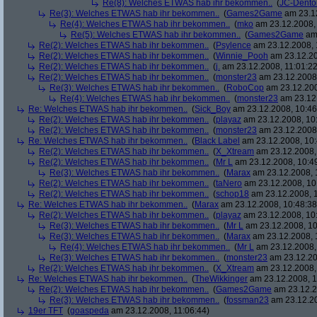
Re(8): Welches ETWAS hab ihr bekommen..
(
JC-Dento
Re(3): Welches ETWAS hab ihr bekommen..
(
Games2Game
am 23.12
Re(4): Welches ETWAS hab ihr bekommen..
(
mko
am 23.12.2008, 
Re(5): Welches ETWAS hab ihr bekommen..
(
Games2Game
am 
Re(2): Welches ETWAS hab ihr bekommen..
(
Psylence
am 23.12.2008, 
Re(2): Welches ETWAS hab ihr bekommen..
(
Winnie_Pooh
am 23.12.20
Re(2): Welches ETWAS hab ihr bekommen..
(
j.
am 23.12.2008, 11:01:22
Re(2): Welches ETWAS hab ihr bekommen..
(
monster23
am 23.12.2008,
Re(3): Welches ETWAS hab ihr bekommen..
(
RoboCop
am 23.12.200
Re(4): Welches ETWAS hab ihr bekommen..
(
monster23
am 23.12.
Re: Welches ETWAS hab ihr bekommen..
(
Sick_Boy
am 23.12.2008, 10:46
Re(2): Welches ETWAS hab ihr bekommen..
(
playaz
am 23.12.2008, 10
Re(2): Welches ETWAS hab ihr bekommen..
(
monster23
am 23.12.2008,
Re: Welches ETWAS hab ihr bekommen..
(
Black Label
am 23.12.2008, 10:
Re(2): Welches ETWAS hab ihr bekommen..
(
X_Xtream
am 23.12.2008,
Re(2): Welches ETWAS hab ihr bekommen..
(
Mr L
am 23.12.2008, 10:4
Re(3): Welches ETWAS hab ihr bekommen..
(
Marax
am 23.12.2008, 
Re(2): Welches ETWAS hab ihr bekommen..
(
taNero
am 23.12.2008, 10
Re(2): Welches ETWAS hab ihr bekommen..
(
schop18
am 23.12.2008, 1
Re: Welches ETWAS hab ihr bekommen..
(
Marax
am 23.12.2008, 10:48:38
Re(2): Welches ETWAS hab ihr bekommen..
(
playaz
am 23.12.2008, 10
Re(3): Welches ETWAS hab ihr bekommen..
(
Mr L
am 23.12.2008, 10
Re(3): Welches ETWAS hab ihr bekommen..
(
Marax
am 23.12.2008, 
Re(4): Welches ETWAS hab ihr bekommen..
(
Mr L
am 23.12.2008,
Re(3): Welches ETWAS hab ihr bekommen..
(
monster23
am 23.12.20
Re(2): Welches ETWAS hab ihr bekommen..
(
X_Xtream
am 23.12.2008,
Re: Welches ETWAS hab ihr bekommen..
(
TheWikkinger
am 23.12.2008, 1
Re(2): Welches ETWAS hab ihr bekommen..
(
Games2Game
am 23.12.2
Re(3): Welches ETWAS hab ihr bekommen..
(
fossman23
am 23.12.20
19er TFT
(
goaspeda
am 23.12.2008, 11:06:44)