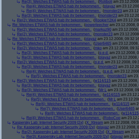
Re(3): Welches ETWAS hab ihr bekommen..
(
Roliboli
am 23.12.2008,
Re(4): Welches ETWAS hab ihr bekommen..
(
playaz
am 23.12.200
Re(4): Welches ETWAS hab ihr bekommen..
(
monster23
am 23.12.
Re(3): Welches ETWAS hab ihr bekommen..
(
monster23
am 23.12.20
Re(2): Welches ETWAS hab ihr bekommen..
(
RookieY2K4
am 23.12.200
Re: Welches ETWAS hab ihr bekommen..
(
powerleecher
am 23.12.2008, 0
Re(2): Welches ETWAS hab ihr bekommen..
(
markuz90
am 23.12.2008,
Re(2): Welches ETWAS hab ihr bekommen..
(
monster23
am 23.12.2008,
Re: Welches ETWAS hab ihr bekommen..
(
playaz
am 23.12.2008, 09:32:1
Re(2): Welches ETWAS hab ihr bekommen..
(
User6465
am 23.12.2008,
Re(2): Welches ETWAS hab ihr bekommen..
(
mko
am 23.12.2008, 09:32
Re(3): Welches ETWAS hab ihr bekommen..
(
q.e.d.
am 23.12.2008, 0
Re(3): Welches ETWAS hab ihr bekommen..
(
playaz
am 23.12.2008, 
Re(2): Welches ETWAS hab ihr bekommen..
(
q.e.d.
am 23.12.2008, 09:
Re(3): Welches ETWAS hab ihr bekommen..
(
monster23
am 23.12.20
Re(4): Welches ETWAS hab ihr bekommen..
(
q.e.d.
am 23.12.2008
Re(5): Welches ETWAS hab ihr bekommen..
(
monster23
am 23.
Re(2): Welches ETWAS hab ihr bekommen..
(
w114/115
am 23.12.2008, 
Re(3): Welches ETWAS hab ihr bekommen..
(
playaz
am 23.12.2008, 
Re(3): Welches ETWAS hab ihr bekommen..
(
Mr L
am 23.12.2008, 09
Re(4): Welches ETWAS hab ihr bekommen..
(
w114/115
am 23.12.2
Re(5): Welches ETWAS hab ihr bekommen..
(
Mr L
am 23.12.200
Re(6): Welches ETWAS hab ihr bekommen..
(
w114/115
am 23
Re(7): Welches ETWAS hab ihr bekommen..
(
User6465
am
Re(8): Welches ETWAS hab ihr bekommen..
(
w114/115
Re(4): Welches ETWAS hab ihr bekommen..
(
RoboCop
am 23.12.2
Kaspersky Lab: Internet Security 2009 [2x]
(
X_Xtream
am 23.12.2008, 09:3
Re: Kaspersky Lab: Internet Security 2009 [2x]
(
playaz
am 23.12.2008, 0
Re(2): Kaspersky Lab: Internet Security 2009 [2x]
(
X_Xtream
am 23.12
Re(3): Kaspersky Lab: Internet Security 2009 [2x]
(
playaz
am 23.12