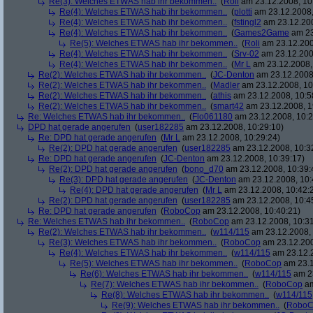
Re(3): Welches ETWAS hab ihr bekommen..
(
Roli
am 23.12.2008, 10
Re(4): Welches ETWAS hab ihr bekommen..
(
plotti
am 23.12.2008,
Re(4): Welches ETWAS hab ihr bekommen..
(
fstingl2
am 23.12.200
Re(4): Welches ETWAS hab ihr bekommen..
(
Games2Game
am 23
Re(5): Welches ETWAS hab ihr bekommen..
(
Roli
am 23.12.200
Re(4): Welches ETWAS hab ihr bekommen..
(
Srv-02
am 23.12.200
Re(4): Welches ETWAS hab ihr bekommen..
(
Mr L
am 23.12.2008,
Re(2): Welches ETWAS hab ihr bekommen..
(
JC-Denton
am 23.12.2008,
Re(2): Welches ETWAS hab ihr bekommen..
(
Madler
am 23.12.2008, 10
Re(2): Welches ETWAS hab ihr bekommen..
(
athis
am 23.12.2008, 10:5
Re(2): Welches ETWAS hab ihr bekommen..
(
smart42
am 23.12.2008, 1
Re: Welches ETWAS hab ihr bekommen..
(
Flo061180
am 23.12.2008, 10:2
DPD hat gerade angerufen
(
user182285
am 23.12.2008, 10:29:10)
Re: DPD hat gerade angerufen
(
Mr L
am 23.12.2008, 10:29:24)
Re(2): DPD hat gerade angerufen
(
user182285
am 23.12.2008, 10:3
Re: DPD hat gerade angerufen
(
JC-Denton
am 23.12.2008, 10:39:17)
Re(2): DPD hat gerade angerufen
(
bono_d70
am 23.12.2008, 10:39:
Re(3): DPD hat gerade angerufen
(
JC-Denton
am 23.12.2008, 10:
Re(4): DPD hat gerade angerufen
(
Mr L
am 23.12.2008, 10:42:
Re(2): DPD hat gerade angerufen
(
user182285
am 23.12.2008, 10:4
Re: DPD hat gerade angerufen
(
RoboCop
am 23.12.2008, 10:40:21)
Re: Welches ETWAS hab ihr bekommen..
(
RoboCop
am 23.12.2008, 10:31
Re(2): Welches ETWAS hab ihr bekommen..
(
w114/115
am 23.12.2008, 
Re(3): Welches ETWAS hab ihr bekommen..
(
RoboCop
am 23.12.200
Re(4): Welches ETWAS hab ihr bekommen..
(
w114/115
am 23.12.2
Re(5): Welches ETWAS hab ihr bekommen..
(
RoboCop
am 23.1
Re(6): Welches ETWAS hab ihr bekommen..
(
w114/115
am 23
Re(7): Welches ETWAS hab ihr bekommen..
(
RoboCop
am
Re(8): Welches ETWAS hab ihr bekommen..
(
w114/115
Re(9): Welches ETWAS hab ihr bekommen..
(
RoboC