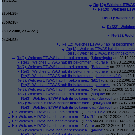
19:12:51)
Re(19): Welches ETWAS
Re(20): Welches ETW
23:44:29)
Re(21): Welches E
23:46:18)
Re(22): Welche
23.12.2008, 23:48:27)
Re(23): Welc
04:24:52)
Re(12): Welches ETWAS hab ihr bekommen.
Re(13): Welches ETWAS hab ihr bekomm
Re(13): Welches ETWAS hab ihr bekomm
Re(2): Welches ETWAS hab ihr bekommen..
(
jobnavigator
am 23.12.200
Re(3): Welches ETWAS hab ihr bekommen..
(
duracell
am 23.12.2008,
Re(2): Welches ETWAS hab ihr bekommen..
(
Baleander
am 23.12.2008,
Re(3): Welches ETWAS hab ihr bekommen..
(
duracell
am 23.12.2008,
Re(3): Welches ETWAS hab ihr bekommen..
(
hometech.v2.0
am 23.12
Re(2): Welches ETWAS hab ihr bekommen..
(
h81976
am 23.12.2008, 1
Re(3): Welches ETWAS hab ihr bekommen..
(
duracell
am 23.12.2008,
Re(2): Welches ETWAS hab ihr bekommen..
(
vex
am 23.12.2008, 15:31
Re(2): Welches ETWAS hab ihr bekommen..
(
sonja85
am 23.12.2008, 2
Re(3): Welches ETWAS hab ihr bekommen..
(
duracell
am 23.12.200
Re(2): Welches ETWAS hab ihr bekommen..
(
ok4you-at
am 24.12.200
Re(3): Welches ETWAS hab ihr bekommen..
(
duracell
am 25.12.200
Re: Welches ETWAS hab ihr bekommen..
(
illuminatus52
am 23.12.2008, 1
Re: Welches ETWAS hab ihr bekommen..
(
Moz2k1
am 23.12.2008, 14:50:
Re: Welches ETWAS hab ihr bekommen..
(
Hapo
am 23.12.2008, 14:52:28)
Re: Welches ETWAS hab ihr bekommen..
(
taNero
am 23.12.2008, 14:56:3
Re(2): Welches ETWAS hab ihr bekommen..
(
playaz
am 23.12.2008, 14
Re(3): Welches ETWAS hab ihr bekommen..
(
athis
am 23.12.2008, 14