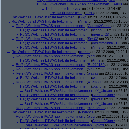
Re(7): Welches ETWAS hab ihr bekommen..
(
vex
am 23.12
Re(8): Welches ETWAS hab ihr bekommen..
(
Arrris
am 2
Dafür habe ich...
(
vex
am 23.12.2008, 13:14:46)
Re: Dafür habe ich...
(
Arrris
am 23.12.2008, 13:29
Re: Welches ETWAS hab ihr bekommen..
(
Gwp
am 23.12.2008, 10:09:49)
Re: Welches ETWAS hab ihr bekommen..
(
Arrris
am 23.12.2008, 10:17:00)
Re(2): Welches ETWAS hab ihr bekommen..
(
Games2Game
am 23.12.2
Re(3): Welches ETWAS hab ihr bekommen..
(
schop18
am 23.12.2008
Re(3): Welches ETWAS hab ihr bekommen..
(
monster23
am 23.12.20
Re(2): Welches ETWAS hab ihr bekommen..
(
Srv-02
am 23.12.2008, 10
Re(3): Welches ETWAS hab ihr bekommen..
(
dasistmeinnick11+
am 2
Re(3): Welches ETWAS hab ihr bekommen..
(
Arrris
am 23.12.2008, 1
Re: Welches ETWAS hab ihr bekommen..
(
xxandl
am 23.12.2008, 10:21:11
Re(2): Welches ETWAS hab ihr bekommen..
(
plotti
am 23.12.2008, 10:2
Re(3): Welches ETWAS hab ihr bekommen..
(
Arrris
am 23.12.2008, 1
Re(2): Welches ETWAS hab ihr bekommen..
(
Flo061180
am 23.12.2008,
Re(2): Welches ETWAS hab ihr bekommen..
(
Mr L
am 23.12.2008, 10:2
Re(2): Welches ETWAS hab ihr bekommen..
(
playaz
am 23.12.2008, 10
Re(3): Welches ETWAS hab ihr bekommen..
(
xxandl
am 23.12.2008, 
Re(2): Welches ETWAS hab ihr bekommen..
(
X_Xtream
am 23.12.2008,
Re(3): Welches ETWAS hab ihr bekommen..
(
xxandl
am 23.12.2008, 
Re(4): Welches ETWAS hab ihr bekommen..
(
X_Xtream
am 23.12.
Re(3): Welches ETWAS hab ihr bekommen..
(
Games2Game
am 23.12
Re(3): Welches ETWAS hab ihr bekommen..
(
playaz
am 23.12.2008, 
Re(4): Welches ETWAS hab ihr bekommen..
(
X_Xtream
am 23.12.
Re(2): Welches ETWAS hab ihr bekommen..
(
monster23
am 23.12.2008,
Re: Welches ETWAS hab ihr bekommen..
(
Psylence
am 23.12.2008, 10:22
Re(2): Welches ETWAS hab ihr bekommen..
(
plotti
am 23.12.2008, 10:2
Re(3): Welches ETWAS hab ihr bekommen..
(
Games2Game
am 23.12
Re(4): Welches ETWAS hab ihr bekommen..
(
plotti
am 23.12.2008,