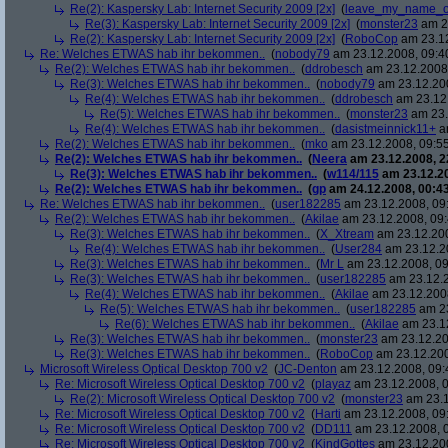
Re(2): Kaspersky Lab: Internet Security 2009 [2x]
(
leave_my_name_o
Re(3): Kaspersky Lab: Internet Security 2009 [2x]
(
monster23
am 23
Re(2): Kaspersky Lab: Internet Security 2009 [2x]
(
RoboCop
am 23.12
Re: Welches ETWAS hab ihr bekommen..
(
nobody79
am 23.12.2008, 09:4
Re(2): Welches ETWAS hab ihr bekommen..
(
ddrobesch
am 23.12.2008,
Re(3): Welches ETWAS hab ihr bekommen..
(
nobody79
am 23.12.200
Re(4): Welches ETWAS hab ihr bekommen..
(
ddrobesch
am 23.12.
Re(5): Welches ETWAS hab ihr bekommen..
(
monster23
am 23.
Re(4): Welches ETWAS hab ihr bekommen..
(
dasistmeinnick11+
am
Re(2): Welches ETWAS hab ihr bekommen..
(
mko
am 23.12.2008, 09:55
Re(2): Welches ETWAS hab ihr bekommen..
(
Neera
am 23.12.2008, 2
Re(3): Welches ETWAS hab ihr bekommen..
(
w114/115
am 23.12.20
Re(2): Welches ETWAS hab ihr bekommen..
(
gp
am 24.12.2008, 00:43
Re: Welches ETWAS hab ihr bekommen..
(
user182285
am 23.12.2008, 09
Re(2): Welches ETWAS hab ihr bekommen..
(
Akilae
am 23.12.2008, 09:
Re(3): Welches ETWAS hab ihr bekommen..
(
X_Xtream
am 23.12.200
Re(4): Welches ETWAS hab ihr bekommen..
(
User284
am 23.12.20
Re(3): Welches ETWAS hab ihr bekommen..
(
Mr L
am 23.12.2008, 09
Re(3): Welches ETWAS hab ihr bekommen..
(
user182285
am 23.12.2
Re(4): Welches ETWAS hab ihr bekommen..
(
Akilae
am 23.12.2008
Re(5): Welches ETWAS hab ihr bekommen..
(
user182285
am 23
Re(6): Welches ETWAS hab ihr bekommen..
(
Akilae
am 23.12
Re(3): Welches ETWAS hab ihr bekommen..
(
monster23
am 23.12.20
Re(3): Welches ETWAS hab ihr bekommen..
(
RoboCop
am 23.12.200
Microsoft Wireless Optical Desktop 700 v2
(
JC-Denton
am 23.12.2008, 09:
Re: Microsoft Wireless Optical Desktop 700 v2
(
playaz
am 23.12.2008, 0
Re(2): Microsoft Wireless Optical Desktop 700 v2
(
monster23
am 23.1
Re: Microsoft Wireless Optical Desktop 700 v2
(
Harti
am 23.12.2008, 09
Re: Microsoft Wireless Optical Desktop 700 v2
(
DD111
am 23.12.2008, 0
Re: Microsoft Wireless Optical Desktop 700 v2
(
KindGottes
am 23.12.200