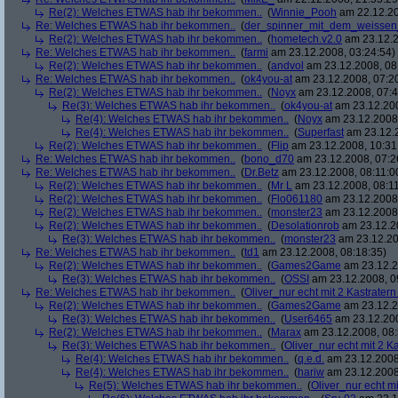
Re(2): Welches ETWAS hab ihr bekommen..
(
Winnie_Pooh
am 22.12.20
Re: Welches ETWAS hab ihr bekommen..
(
der_spinner_mit_dem_weissen
Re(2): Welches ETWAS hab ihr bekommen..
(
hometech.v2.0
am 23.12.2
Re: Welches ETWAS hab ihr bekommen..
(
farmi
am 23.12.2008, 03:24:54)
Re(2): Welches ETWAS hab ihr bekommen..
(
andvol
am 23.12.2008, 08
Re: Welches ETWAS hab ihr bekommen..
(
ok4you-at
am 23.12.2008, 07:2
Re(2): Welches ETWAS hab ihr bekommen..
(
Noyx
am 23.12.2008, 07:4
Re(3): Welches ETWAS hab ihr bekommen..
(
ok4you-at
am 23.12.200
Re(4): Welches ETWAS hab ihr bekommen..
(
Noyx
am 23.12.2008,
Re(4): Welches ETWAS hab ihr bekommen..
(
Superfast
am 23.12.2
Re(2): Welches ETWAS hab ihr bekommen..
(
Flip
am 23.12.2008, 10:31
Re: Welches ETWAS hab ihr bekommen..
(
bono_d70
am 23.12.2008, 07:2
Re: Welches ETWAS hab ihr bekommen..
(
Dr.Betz
am 23.12.2008, 08:11:0
Re(2): Welches ETWAS hab ihr bekommen..
(
Mr L
am 23.12.2008, 08:11
Re(2): Welches ETWAS hab ihr bekommen..
(
Flo061180
am 23.12.2008,
Re(2): Welches ETWAS hab ihr bekommen..
(
monster23
am 23.12.2008,
Re(2): Welches ETWAS hab ihr bekommen..
(
Desolationrob
am 23.12.20
Re(3): Welches ETWAS hab ihr bekommen..
(
monster23
am 23.12.20
Re: Welches ETWAS hab ihr bekommen..
(
td1
am 23.12.2008, 08:18:35)
Re(2): Welches ETWAS hab ihr bekommen..
(
Games2Game
am 23.12.2
Re(3): Welches ETWAS hab ihr bekommen..
(
OSSI
am 23.12.2008, 0
Re: Welches ETWAS hab ihr bekommen..
(
Oliver_nur echt mit 2 Kastratern
Re(2): Welches ETWAS hab ihr bekommen..
(
Games2Game
am 23.12.2
Re(3): Welches ETWAS hab ihr bekommen..
(
User6465
am 23.12.200
Re(2): Welches ETWAS hab ihr bekommen..
(
Marax
am 23.12.2008, 08:
Re(3): Welches ETWAS hab ihr bekommen..
(
Oliver_nur echt mit 2 K
Re(4): Welches ETWAS hab ihr bekommen..
(
q.e.d.
am 23.12.2008
Re(4): Welches ETWAS hab ihr bekommen..
(
hariw
am 23.12.2008
Re(5): Welches ETWAS hab ihr bekommen..
(
Oliver_nur echt mi